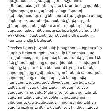
պաշտոններ է զբաղեցրել Ադրբեջանում:
«Անհասկանալի է, թե ինչպես է Ախունդովը դարձել
միլիարդավոր դոլարների կոնգլոմերատի
սեփականատեր, որը ներառում է ավելի քան տասը
ինքնաթիռ, ապահովագրական ընկերություն,
շինարարական ընկերություն և ինքնաթիռների
սպասարկման ընկերություն, եթե նշենք միայն Silk
Way Group-ի ձեռնարկություններից մի քանիսը»,
հետաքրքրվել է Մեհթան։
Freedom House-ի Շչենկանի խոսքերով, «Ադրբեջանը
կարելի է բնութագրել որպես մի կենտրոնացած,
ուղղահայաց բուրգ, որտեղ եկամուտները գնում են
մեկ ընտանիքի, որը վարձավճարներ է հավաքում
ամբողջ երկրում։ Սա ներառում է բոլոր տեսակի
գործարքները, ոչ միայն պաշտոնական պետական
գործարքները, որոնք կարող են ներգրավել
հարկերը և պետական միջոցները, այլ նաև այն
ամենը, որ մենք սովորաբար համարում ենք
մասնավոր հատված՝ ներմուծում-արտահանում,
սպառողական ապրանքներ, տրանսպորտ --
տնտեսության ցանկացած ոլորտում ընտանիքը
բաժին ունի դրա մեջ և ստանում է իր մասը ամեն