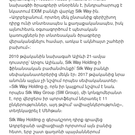
նախագծի ծրագրերի տնօրենն է, խնդրահարույց է
նկատում EXIM բանկի վարկը Silk Way-ին.
«Ադրբեջանում, որտեղ մեկ ընտանիք գերիշխող
դիրք ունի տնտեսապես և քաղաքականապես, իսկ
այնուհետև օգտագործում է պետական
կառույցներն իր տնտեսական ծրագրերը
վերականգնելու համար, առկա է ակնհայտ շահերի
բախում»:
2010 թվականին նախագահ Ալիևի 21-ամյա
դուստրը՝ Արզու Ալիևան, Silk Way Holding-ի
ֆինանսական բաժանմունքի՝ Silk Way բանկի
սեփականատերերից մեկն էր։ 2017 թվականից նրա
անունն այլևս չի նշվում որպես սեփականատեր։
«Silk Way Holding-ը, որն իր կայքում նշվում է նաև
որպես Silk Way Group (SW Group), մի կոնգլոմերանտ
է, որը վերջերս իր պորտֆելում ներառել է 11
ընկերություններ, այդ թվում՝ ավիաընկերությունը»,
տեղեկացրել է Մեհթան։
Silk Way Holding-ը գերակշռող դիրք գրավեց
Ադրբեջանի ավիացիայի ոլորտում այն բանից
հետո, երբ շատ գաղտնի պայմաններում