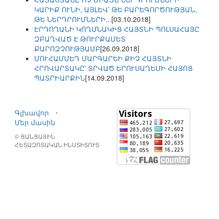
ԿԱՐԻՔ ՈՒՆԻ, ԱՅԼԵՎ՝ ԹԵ ԲԱՐԵԳՈՐԾՈՒԹՅԱՆ,
ԹԵ ՆԵՐԴՐՈՒՄՆԵՐԻ...
[03.10.2018]
ԷՐԴՈՂԱՆԻ ԿՈՂՄՆԱԿԻՑ ՀԱՅՏՆԻ ՊՈԼՍԱՀԱՅԸ
ԶԲԱՂՎԱԾ Է ԹՈՒՐՔԱՄԵՏ
ՔԱՐՈԶՉՈՒԹՅԱՄԲ
[26.09.2018]
ՄՈՒՀԱՄՄԵԴ ՄԱՐԳԱՐԵԻ ՔԻՉ ՀԱՅՏՆԻ
ՀՐՈՎԱՐՏԱԿԸ՝ ՏՐՎԱԾ ԵՐՈՒՍԱՂԵՄԻ ՀԱՅՈՑ
ՊԱՏՐԻԱՐՔԻՆ
[14.09.2018]
Գլխավոր
⋅
Մեր մասին
© ՑԱՆՑԱՅԻՆ
ՀԵՏԱԶՈՏԱԿԱՆ ԻՆՍՏԻՏՈՒՏ