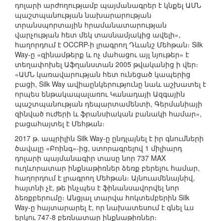
դոլարի արժողությամբ պայմանագրեր է կնքել ԱՄՆ
պաշտպանության նախարարության
տրանսպորտային հրամանատարության
վարչության հետ մեկ տասնամյակից ավելի»,
հաղորդում է OCCRP-ի լրագրող Դևանշ Մեհթան։ Silk
Way-ը «զինամթերք և ոչ մահացու այլ նյութեր» է
տեղափոխել Աֆղանստան 2005 թվականից ի վեր։
«ԱՄՆ կառավարության հետ ունեցած կապերից
բացի, Silk Way ավիաընկերությունը նաև աշխատել է
որպես ենթակապալառու Կանադայի Ազգային
պաշտպանության դեպարտամենտի, Գերմանիայի
զինված ուժերի և ֆրանսիական բանակի համար»,
բացահայտել է Մեհթան։
2017 թ. ապրիլին Silk Way-ը ընդլայնել է իր գնումների
ծավալը «Բոինգ»-ից, ստորագրելով 1 միլիարդ
դոլարի պայմանագիր տասը նոր 737 MAX
ուղևորատար ինքնաթիռներ ձեռք բերելու համար,
հաղորդում է լրագրող Մեհթան։ Այնուամենայնիվ,
հայտնի չէ, թե ինչպես է ֆինանսավորվել նոր
ձեռքբերումը։ Անցյալ տարվա հոկտեմբերին Silk
Way-ը հայտարարել է, որ նախատեսում է գնել ևս
երկու 747-8 բեռնատար ինքնաթիռներ։