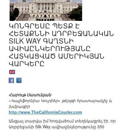
ԿՈՆԳՐԵՍԸ ՊԵՏՔ Է
ՀԵՏԱՔՆՆԻ ԱԴՐԲԵՋԱՆԱԿԱՆ
SILK WAY ԳԱՂՏՆԻ
ԱՎԻԱԸՆԿԵՐՈՒԹՅԱՆԸ
ՀԱՏԿԱՑՎԱԾ ԱՄԵՐԻԿՅԱՆ
ՎԱՐԿԵՐԸ
Հարութ Սասունյան
«Կալիֆորնիա Կուրիեր» թերթի հրատարակիչ և
խմբագիր
http://www.TheCaliforniaCourier.com
Անցյալ տարվա իմ հոդվածում տեղեկացրել էի, որ
Ադրբեջանի Silk Way ավիաընկերությունը 350