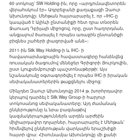
60 տոկոսը՝ SW Holding-ին, որը «արդյունավետորեն
վերահսկում էր» Ադրբեջանի քաղաքացի Զաուր
Ախունդովը։ Մեհթան հայտարարել է, որ «IHC-ը
կապված է Ալիևի ընտանիքի հետ դրա տնօրեն
Ջաուադ Դբիլայի միջոցով, որը, ըստ հաղորդման,
անցյալում ծառայել է որպես առաջին ընտանիքի
բիզնես շահերի լիազորված անձ»։
2011-ին Silk Way Holding-ի և IHC- ի
հավատարմագրային հավաստագիրը հանձնվեց
ռուսական ծագումով մենեջեր Գրիգորի Յուրկովին,
ըստ Լյուքսեմբուրգի պաշտոնաթերթի: Այս
նշանակումը օգտագործվել է որպես IHC-ի իրական
սեփականատերերին թաքցնելու միջոց:
Մինչդեռ Զաուր Ախունդովը 2014 թ. խորհրդավոր
կերպով դարձել է Silk Way Group-ի հարյուր
տոկոսանոց սեփականատերը: Այդ ժամանակ
ընկերությունը և նրա բազմաթիվ
կազմակերպություններն արդեն արժեին
միլիարդավոր դոլարներ, հայտարարել է Մեհթան՝
հիմնվելով ընկերության վարկային երաշխիքի
հայտի վրա: Հիսունամյա Ախունդովը մի քանի