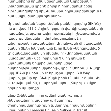
ընտանիքին որպես ներգրավված Ադրբեջանի
տնտեսության գրեթե բոլոր ոլորտներում՝ շքեղ
հյուրանոցներից մինչև հանքարդյունաբերություն և
բանկային ծառայություններ»։
Արտահանման-ներմուծման բանկի կողմից Silk Way-
ին տրված 419.5 միլիոն դոլարի վարկի պայմանների
համաձայն, պարտավորությունների չկատարման
դեպքում վնասները փոխհատուցելու էր
պետությանը պատկանող Ադրբեջանի միջազգային
բանկը (IBA)։ Խնդիրն այն է, որ IBA-ն «ներգրավված
էր զանգվածային մի սխեմայի՝ «Ադրբեջանական
լվացքատան» մեջ, որը մոտ 3 մլրդ դոլար է
արտահանել երկրից տարբեր կեղծ
ընկերությունների միջոցով», գրել է Մեհթան։ Բացի
այդ, IBA-ն ի վիճակի չէ երաշխավորել Silk Way
վարկը, քանի որ IBA-ն ինքն իրեն սնանկ է ճանաչել
2015 թվականին, չկարողանալով վճարել 3.3 մլրդ
դոլարի պարտքը…
Նեյթ Շչենկանը, որը ամերիկյան շահույթ
չհետապնդող, ամբողջ աշխարհում
ժողովրդավարությունը և մարդու իրավունքները
վերահսկող Freedom House-ի Nations in Transit