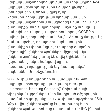
սեփականաշնորհվեց պետական փոխադրող AZAL
ավիաընկերությունը՝ առանց մրցույթների և
տենդերների։ Մեհթան գրել է, որ
«հեռահաղորդակցության ոլորտի նման մի
սեփականաշնորհում հանգեցրեց նրան, որ [Ալիևի]
ընտանիքը մոտ 1 մլրդ դոլար կաշառք ստացավ
կանխիկ գումարով և արժետոմսերով՝ OCCRP-ի
ավելի վաղ հոդվածի համաձայն։ Հետաքննությունը
նաև պարզել է, որ այդ գումարն առաջին
ընտանիքին փոխանցվել է տարբեր գաղտնի
օֆշորային ընկերությունների միջոցով։ Այս
ընկերությունները թույլ են տվել Ալիևներին
վերահսկել ոսկու հանքավայրեր,
հեռահաղորդակցության և շինարարական
բիզնեսներ Ադրբեջանում»։
2006 թ. փաստաթղթերի համաձայն՝ Silk Way
ավիաընկերությունը պատկանել է IHC-ին
(International Handling Company)՝ Բրիտանիայի
Վիրջինյան կղզիներում հիմնադրված օֆշորային
կազմակերպությանը։ 2017 թ. փաստաթղթերում Silk
Way ավիաընկերությունը հայտարարել է, որ
ընկերության 40 տոկոսը պատկանում է IHC-ին, իսկ