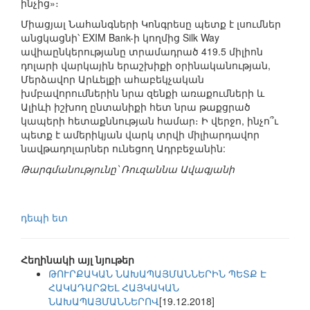
ինչից»։
Միացյալ Նահանգների Կոնգրեսը պետք է լսումներ
անցկացնի՝ EXIM Bank-ի կողմից Silk Way
ավիաընկերությանը տրամադրած 419.5 միլիոն
դոլարի վարկային երաշխիքի օրինականության,
Մերձավոր Արևելքի ահաբեկչական
խմբավորումներին նրա զենքի առաքումների և
Ալիևի իշխող ընտանիքի հետ նրա թաքցրած
կապերի հետաքննության համար։ Ի վերջո, ինչո՞ւ
պետք է ամերիկյան վարկ տրվի միլիարդավոր
նավթադոլարներ ունեցող Ադրբեջանին:
Թարգմանությունը՝ Ռուզաննա Ավագյանի
դեպի ետ
Հեղինակի այլ նյութեր
ԹՈՒՐՔԱԿԱՆ ՆԱԽԱՊԱՅՄԱՆՆԵՐԻՆ ՊԵՏՔ Է
ՀԱԿԱԴԱՐՁԵԼ ՀԱՅԿԱԿԱՆ
ՆԱԽԱՊԱՅՄԱՆՆԵՐՈՎ
[19.12.2018]