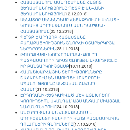
ՀԱՅԱՍՏԱՆՈՒՄ ԱՄՆ ԴԵՍՊԱՆԸ ՀԱՅՈՑ
ՑԵՂԱՍՊԱՆՈՒԹՅՈՒՆԸ ՊԵՏՔ Է ԱՆՎԱՆԻ
ՑԵՂԱՍՊԱՆՈՒԹՅՈՒՆ
[12.12.2018]
ՍԵՆԱՏՈՐ ՄԵՆԵՆԴԵՍԸ ՀԵՏԱՁԳՈՒՄ Է ՍԵՆԱՏԻ
ԿՈՂՄԻՑ ԱԴՐԲԵՋԱՆՈՒՄ ԱՄՆ ԴԵՍՊԱՆԻ
ՀԱՍՏԱՏՈՒՄԸ
[05.12.2018]
ՊԵ՞ՏՔ Է ԱՐԴՅՈՔ ՀԱՅԱՍՏԱՆԸ
ՔԱՂԱՔԱՑԻՈՒԹՅՈՒՆ ՇՆՈՐՀԻ ՕՏԱՐԵՐԿՐՅԱ
ՆԵՐԴՐՈՂՆԵՐԻՆ
[28.11.2018]
ԹՈՒՐՔԻԱՅԻ ԽՈՐՀՐԴԱՐԱՆԻ ՔՈՒՐԴ
ՊԱՏԳԱՄԱՎՈՐԻ ԽԻՍՏ ԵԼՈՒՅԹՆ ԱՎԱՐՏՎԵԼ Է
ԻՐ ԲԱՆՏԱՐԿՈՒԹՅԱՄԲ
[18.11.2018]
ՀԱՄԱՇԽԱՐՀԱՅԻՆ ՏԵՐՈՒԹՅՈՒՆՆԵՐԸ
ՇԱՀԱՐԿՈՒՄ ԵՆ ՍԱՈՒԴՑԻ ԼՐԱԳՐՈՂԻ
ՍՊԱՆՈՒԹՅՈՒՆԸ ՍԵՓԱԿԱՆ ՇԱՀԵՐԻ
ՀԱՄԱՐ
[31.10.2018]
ԷՐԴՈՂԱՆԻ ՀԵՏ ԿԱՊՎԱԾ ՄԵԿ ԱՅԼ ԽՈՇՈՐ
ԿՈՌՈՒՊՑԻՈՆ ՍԿԱՆԴԱԼ՝ ԱՅՍ ԱՆԳԱՄ ՄԻԱՑՅԱԼ
ՆԱՀԱՆԳՆԵՐՈՒՄ
[24.10.2018]
ՄԵԾ ԲՐԻՏԱՆԻԱՆ ՀԵՏԱՔՆՆՈՒՄ Է
ԱԴՐԲԵՋԱՆՑԻ ԲԱՆԿԻՐԻ ԿՆՈՋ ԲԱԶՄԱՄԻԼԻՈՆ
ԴՈԼԱՐՆԵՐԻ ԳՆՈՒՄՆԵՐԸ
[17.10.2018]
ՀԱՅԱՍՏԱՆԸ ՈՉ ՄԻԱՅՆ ՆԵՐԴՐՈՒՄՆԵՐԻ