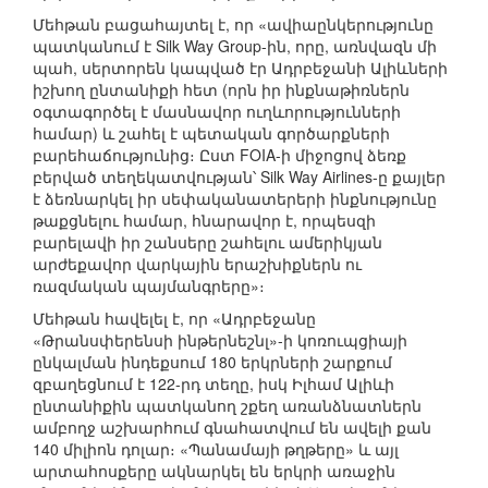
Մեհթան բացահայտել է, որ «ավիաընկերությունը
պատկանում է Silk Way Group-ին, որը, առնվազն մի
պահ, սերտորեն կապված էր Ադրբեջանի Ալիևների
իշխող ընտանիքի հետ (որն իր ինքնաթիռներն
օգտագործել է մասնավոր ուղևորությունների
համար) և շահել է պետական գործարքների
բարեհաճությունից։ Ըստ FOIA-ի միջոցով ձեռք
բերված տեղեկատվության՝ Silk Way Airlines-ը քայլեր
է ձեռնարկել իր սեփականատերերի ինքնությունը
թաքցնելու համար, հնարավոր է, որպեսզի
բարելավի իր շանսերը շահելու ամերիկյան
արժեքավոր վարկային երաշխիքներն ու
ռազմական պայմանգրերը»։
Մեհթան հավելել է, որ «Ադրբեջանը
«Թրանսփերենսի ինթերնեշնլ»-ի կոռուպցիայի
ընկալման ինդեքսում 180 երկրների շարքում
զբաղեցնում է 122-րդ տեղը, իսկ Իլհամ Ալիևի
ընտանիքին պատկանող շքեղ առանձնատներն
ամբողջ աշխարհում գնահատվում են ավելի քան
140 միլիոն դոլար։ «Պանամայի թղթերը» և այլ
արտահոսքերը ակնարկել են երկրի առաջին