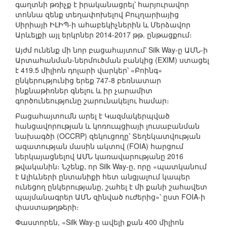
գաղտնի թռիչք է իրականացրել՝ հարյուրավոր
տոննա զենք տեղափոխելով Բուլղարիայից
Սիրիայի ԻԼԻՊ-ի ահաբեկիչներին և Մերձավոր
Արևելքի այլ երկրներ 2014-2017 թթ. ընթացքում։
Այժմ ունենք մի նոր բացահայտում՝ Silk Way-ը ԱՄՆ-ի
Արտահանման-ներմուծման բանկից (EXIM) ստացել
է 419.5 միլիոն դոլարի վարկեր՝ «Բոինգ»
ընկերությունից երեք 747-8 բեռնատար
ինքնաթիռներ գնելու և իր չարամիտ
գործունեությունը շարունակելու համար։
Բացահայտումն արել է Կազմակերպված
հանցավորության և կոռուպցիայի լուսաբանման
նախագծի (OCCRP) զեկուցողը՝ Տեղեկատվության
ազատության մասին ակտով (FOIA) հարցում
ներկայացնելով ԱՄՆ կառավարությանը 2016
թվականին։ Նշենք, որ Silk Way-ը, որը «պատկանում
է Ալիևների ընտանիքի հետ անցյալում կապեր
ունեցող ընկերությանը, շահել է մի քանի շահավետ
պայմանագրեր ԱՄՆ զինված ուժերից»՝ ըստ FOIA-ի
փաստաթղթերի։
Փաստորեն, «Silk Way-ը ավելի քան 400 միլիոն