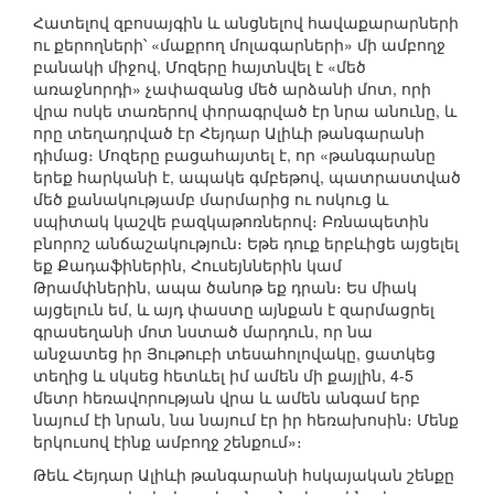
Հատելով զբոսայգին և անցնելով հավաքարարների
ու քերողների՝ «մաքրող մոլագարների» մի ամբողջ
բանակի միջով, Մոզերը հայտնվել է «մեծ
առաջնորդի» չափազանց մեծ արձանի մոտ, որի
վրա ոսկե տառերով փորագրված էր նրա անունը, և
որը տեղադրված էր Հեյդար Ալիևի թանգարանի
դիմաց։ Մոզերը բացահայտել է, որ «թանգարանը
երեք հարկանի է, ապակե գմբեթով, պատրաստված
մեծ քանակությամբ մարմարից ու ոսկուց և
սպիտակ կաշվե բազկաթոռներով։ Բռնապետին
բնորոշ անճաշակություն։ Եթե դուք երբևիցե այցելել
եք Քադաֆիներին, Հուսեյններին կամ
Թրամփներին, ապա ծանոթ եք դրան։ Ես միակ
այցելուն եմ, և այդ փաստը այնքան է զարմացրել
գրասեղանի մոտ նստած մարդուն, որ նա
անջատեց իր Յութուբի տեսահոլովակը, ցատկեց
տեղից և սկսեց հետևել իմ ամեն մի քայլին, 4-5
մետր հեռավորության վրա և ամեն անգամ երբ
նայում էի նրան, նա նայում էր իր հեռախոսին։ Մենք
երկուսով էինք ամբողջ շենքում»։
Թեև Հեյդար Ալիևի թանգարանի հսկայական շենքը