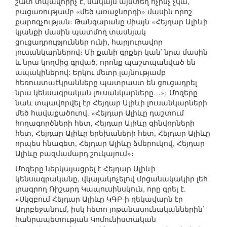
շատ տպավորիչ է, սակայն այնտեղ ոչինչ չկա,
բացառությամբ «մեծ առաջնորդի» մասին որոշ
քարոզչության։ Թանգարանը միայն «Հեյդար Ալիևի
կյանքի մասին պատմող տասնյակ
ցուցադրություններ ունի, հարյուրավոր
լուսանկարներով։ Մի քանի գրքեր կան՝ նրա մասին
և նրա կողմից գրված, որոնք պաշտպանված են
ապակիներով: Երկու մետր լայնությամբ
հեռուստաէկրանները պատրաստ են ցուցադրել
նրա կենսագրական լուսանկարները…»։ Մոզերը
նաև տպավորվել էր Հեյդար Ալիևի լուսանկարների
մեծ հավաքածուով. «Հեյդար Ալիևը դաշտում
հողագործների հետ, Հեյդար Ալիևը զինվորների
հետ, Հեյդար Ալիևը երեխաների հետ, Հեյդար Ալիևը
որպես հնագետ, Հեյդար Ալիևը ձմերուկով, Հեյդար
Ալիևը բազմամարդ շուկայում»։
Մոզերը ներկայացրել է Հեյդար Ալիևի
կենսագրականը, վկայակոչելով մրցանակակիր լեհ
լրագրող Ռիշարդ Կապուսինսկուն, որը գրել է.
«Սկզբում Հեյդար Ալիևը ԿԳԲ-ի ղեկավարն էր
Ադրբեջանում, իսկ հետո յոթանասունականներին՝
հանրապետության Կոմունիստական