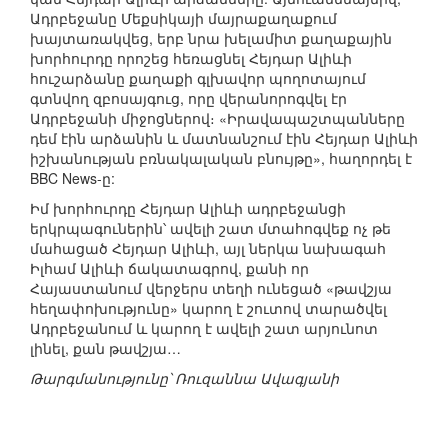
Ադրբեջանը Մեքսիկայի մայրաքաղաքում
խայտառակվեց, երբ նրա խելամիտ քաղաքային
խորհուրդը որոշեց հեռացնել Հեյդար Ալիևի
հուշարձանը քաղաքի գլխավոր պողոտայում
գտնվող զբոսայգուց, որը վերանորոգվել էր
Ադրբեջանի միջոցներով։ «Իրավապաշտպանները
դեմ էին արձանին և մատնանշում էին Հեյդար Ալիևի
իշխանության բռնակալական բնույթը», հաղորդել է
BBC News-ը:
Իմ խորհուրդը Հեյդար Ալիևի ադրբեջանցի
երկրպագուներին՝ ավելի շատ մտահոգվեք ոչ թե
մահացած Հեյդար Ալիևի, այլ ներկա նախագահ
Իլհամ Ալիևի ճակատագրով, քանի որ
Հայաստանում վերջերս տեղի ունեցած «թավշյա
հեղափոխությունը» կարող է շուտով տարածվել
Ադրբեջանում և կարող է ավելի շատ արյունոտ
լինել, քան թավշյա…
Թարգմանությունը՝ Ռուզաննա Ավագյանի