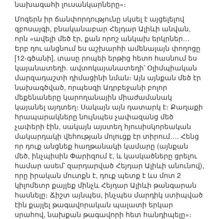
նախագահի լուսանկարները»։
Մոզերն իր ճանփորդությունը սկսել է այցելելով
զբոսայգի, բնականաբար Հեյդար Ալիևի անվան,
որն «ավելի մեծ էր, քան որոշ անկախ երկրներ…
Երբ դու անցնում ես աշխարհի ամենալայն փողոցը
[12-գծանի], տասը րոպեի երթից հետո հասնում ես
կայանատեղի. ավտոկայանատեղի՝ Օլիմպիական
մարզադաշտի դիմացինի նման։ Այն այնքան մեծ էր
նախագծված, որպեսզի Ադրբեջանի բոլոր
մեքենաները կարողանային միաժամանակ
կայանել այդտեղ։ Սակայն այն դատարկ է։ Քաղաքի
հրապարակները նույնպես չափազանց մեծ
չափերի էին, սակայն այստեղ հյուսիսկորեական
մակարդակի վեհության մոլուցք էր տիրում…. Հենց
որ դուք անցնեք հաղթանակի կամարը (այնքան
մեծ, ինչպիսին Փարիզում է, և կասկածները ցրելու
համար ասեմ՝ զարդարված Հեյդար Ալիևի անունով),
որը իրական մուտքն է, դուք պետք է ևս մոտ 2
կիլոմետր քայլեք մինչև Հեյդար Ալիևի թանգարան
հասնելը։ Ճիշտ այնպես, ինչպես մարդիկ ստիպված
էին քայլել թագավորական պալատի երկար
սրահով, նախքան թագավորի հետ հանդիպելը»։