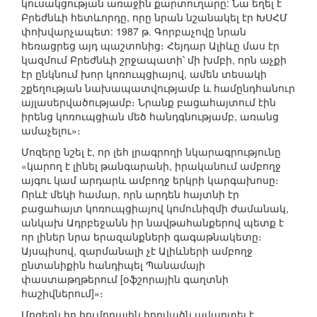
կուսակցության առաջին քարտուղարը: Նա եղել է
Բրեժնևի հետևորդը, որը նրան նշանակել էր ԽՍՀՄ
փոխվարչապետ: 1987 թ. Գորբաչովը նրան
հեռացրեց այդ պաշտոնից։ Հեյդար Ալիևը մաս էր
կազմում Բրեժնևի շրջապատի՝ մի խմբի, որն աչքի
էր ընկնում խոր կոռուպցիայով, ամեն տեսակի
շքեղության նախապատվությամբ և համընդհանուր
այլասերվածությամբ։ Նրանք բացահայտում էին
իրենց կոռուպցիան մեծ հանդգնությամբ, առանց
ամաչելու»։
Մոզերը նշել է, որ լեհ լրագրողի նկարագրությունը
«կարող է լինել թանգարանի, իրականում ամբողջ
այգու կամ արդարև ամբողջ երկրի կարգախոսը։
Որևէ մեկի համար, որն արդեն հայտնի էր
բացահայտ կոռուպցիայով կոմունիզմի ժամանակ,
անկախ Ադրբեջանն իր նավթահանքերով պետք է
որ լիներ նրա երազանքների գագաթնակետը։
Այսպիսով, զարմանալի չէ Ալիևների ամբողջ
ընտանիքին հանդիպել Պանամայի
փաստաթղթերում [օֆշորային գաղտնի
հաշիվներում]»։
Մոզերն իր հումորային հոդվածն ավարտել է