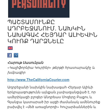
ՊԱՇՏԱՄՈՒՆՔԸ
ԱԴՐԲԵՋԱՆՈՒՄ. ՆԱԽԿԻՆ
ՆԱԽԱԳԱՀ ՀԵՅԴԱՐ ԱԼԻԵՎԻՆ
ԿՈՒՌՔ ԴԱՐՁՆԵԼԸ
Հարութ Սասունյան
«Կալիֆորնիա Կուրիեր» թերթի հրատարակիչ և
խմբագիր
http://www.TheCaliforniaCourier.com
Ադրբեջանի նախկին նախագահ Հեյդար Ալիևի
երկրպագությունն այնքան չափազանցված է, որ
ամերիկացի բլոգեր Անդրեաս Մոզերը Բաքու և
Գյանջա կատարած իր այցի ժամանակ ամենուրեք
բախվել է «մեծ առաջնորդի» հուշարձաններին և