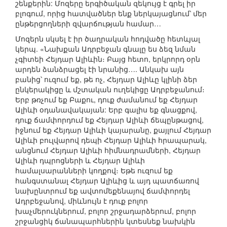
շենքերին: Մոզերը երգիծական զեկույց է գրել իր
բլոգում, որից հատվածներ ենք ներկայացնում՝ մեր
ընթերցողների զվարճության համար…
Մոզերն սկսել է իր ծաղրական հոդվածը հետևյալ
կերպ. «Նախքան Ադրբեջան գնալը ես ձեզ նման
չգիտեի Հեյդար Ալիևին։ Բայց հետո, երկրորդ օրն
արդեն ձանձրացել էի նրանից…. Անկախ այն
բանից՝ ուզում եք, թե ոչ, Հեյդար Ալիևը կլինի ձեր
ընկերակիցը և մշտական ուղեկիցը Ադրբեջանում։
Երբ թռչում եք Բաքու, դուք ժամանում եք Հեյդար
Ալիևի օդանավակայան: Երբ գալիս եք գնացքով,
դուք ճամփորդում եք Հեյդար Ալիևի ճեպընթացով,
իջնում եք Հեյդար Ալիևի կայարանը, քայլում Հեյդար
Ալիևի բուլվարով դեպի Հեյդար Ալիևի հրապարակ,
անցնում Հեյդար Ալիևի հիմնադրամների, Հեյդար
Ալիևի դպրոցների և Հեյդար Ալիևի
համալսարանների կողքով։ Եթե ուզում եք
հանգստանալ Հեյդար Ալիևից և այդ պատճառով
նախընտրում եք ավտոմեքենայով ճամփորդել
Ադրբեջանով, միևնույն է դուք բոլոր
խաչմերուկներում, բոլոր շրջադարձերում, բոլոր
շրջանցիկ ճանապարհներին կտեսնեք նախկին