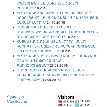
ՍՊԱՆՈՒԹՅՈՒՆԸ ՍԵՓԱԿԱՆ ՇԱՀԵՐԻ
ՀԱՄԱՐ
[31.10.2018]
ԷՐԴՈՂԱՆԻ ՀԵՏ ԿԱՊՎԱԾ ՄԵԿ ԱՅԼ ԽՈՇՈՐ
ԿՈՌՈՒՊՑԻՈՆ ՍԿԱՆԴԱԼ՝ ԱՅՍ ԱՆԳԱՄ ՄԻԱՑՅԱԼ
ՆԱՀԱՆԳՆԵՐՈՒՄ
[24.10.2018]
ՄԵԾ ԲՐԻՏԱՆԻԱՆ ՀԵՏԱՔՆՆՈՒՄ Է
ԱԴՐԲԵՋԱՆՑԻ ԲԱՆԿԻՐԻ ԿՆՈՋ ԲԱԶՄԱՄԻԼԻՈՆ
ԴՈԼԱՐՆԵՐԻ ԳՆՈՒՄՆԵՐԸ
[17.10.2018]
ՀԱՅԱՍՏԱՆԸ ՈՉ ՄԻԱՅՆ ՆԵՐԴՐՈՒՄՆԵՐԻ
ԿԱՐԻՔ ՈՒՆԻ, ԱՅԼԵՎ՝ ԹԵ ԲԱՐԵԳՈՐԾՈՒԹՅԱՆ,
ԹԵ ՆԵՐԴՐՈՒՄՆԵՐԻ...
[03.10.2018]
ԷՐԴՈՂԱՆԻ ԿՈՂՄՆԱԿԻՑ ՀԱՅՏՆԻ ՊՈԼՍԱՀԱՅԸ
ԶԲԱՂՎԱԾ Է ԹՈՒՐՔԱՄԵՏ
ՔԱՐՈԶՉՈՒԹՅԱՄԲ
[26.09.2018]
ՄՈՒՀԱՄՄԵԴ ՄԱՐԳԱՐԵԻ ՔԻՉ ՀԱՅՏՆԻ
ՀՐՈՎԱՐՏԱԿԸ՝ ՏՐՎԱԾ ԵՐՈՒՍԱՂԵՄԻ ՀԱՅՈՑ
ՊԱՏՐԻԱՐՔԻՆ
[14.09.2018]
Գլխավոր
⋅
Մեր մասին