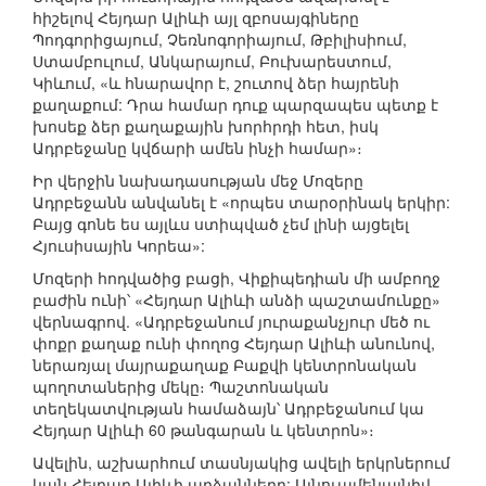
հիշելով Հեյդար Ալիևի այլ զբոսայգիները
Պոդգորիցայում, Չեռնոգորիայում, Թբիլիսիում,
Ստամբուլում, Անկարայում, Բուխարեստում,
Կիևում, «և հնարավոր է, շուտով ձեր հայրենի
քաղաքում: Դրա համար դուք պարզապես պետք է
խոսեք ձեր քաղաքային խորհրդի հետ, իսկ
Ադրբեջանը կվճարի ամեն ինչի համար»։
Իր վերջին նախադասության մեջ Մոզերը
Ադրբեջանն անվանել է «որպես տարօրինակ երկիր:
Բայց գոնե ես այլևս ստիպված չեմ լինի այցելել
Հյուսիսային Կորեա»:
Մոզերի հոդվածից բացի, Վիքիպեդիան մի ամբողջ
բաժին ունի՝ «Հեյդար Ալիևի անձի պաշտամունքը»
վերնագրով. «Ադրբեջանում յուրաքանչյուր մեծ ու
փոքր քաղաք ունի փողոց Հեյդար Ալիևի անունով,
ներառյալ մայրաքաղաք Բաքվի կենտրոնական
պողոտաներից մեկը։ Պաշտոնական
տեղեկատվության համաձայն՝ Ադրբեջանում կա
Հեյդար Ալիևի 60 թանգարան և կենտրոն»։
Ավելին, աշխարհում տասնյակից ավելի երկրներում
կան Հեյդար Ալիևի արձանները: Այնուամենայնիվ,