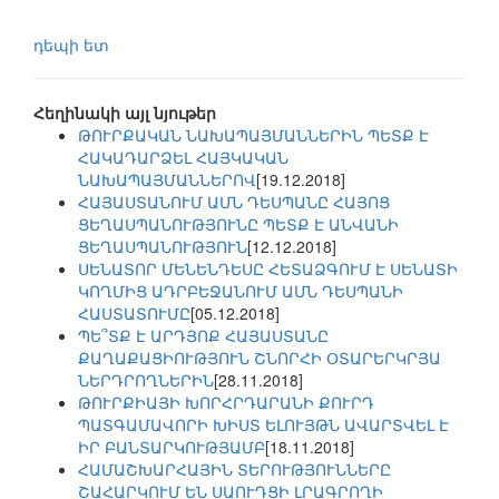
դեպի ետ
Հեղինակի այլ նյութեր
ԹՈՒՐՔԱԿԱՆ ՆԱԽԱՊԱՅՄԱՆՆԵՐԻՆ ՊԵՏՔ Է
ՀԱԿԱԴԱՐՁԵԼ ՀԱՅԿԱԿԱՆ
ՆԱԽԱՊԱՅՄԱՆՆԵՐՈՎ
[19.12.2018]
ՀԱՅԱՍՏԱՆՈՒՄ ԱՄՆ ԴԵՍՊԱՆԸ ՀԱՅՈՑ
ՑԵՂԱՍՊԱՆՈՒԹՅՈՒՆԸ ՊԵՏՔ Է ԱՆՎԱՆԻ
ՑԵՂԱՍՊԱՆՈՒԹՅՈՒՆ
[12.12.2018]
ՍԵՆԱՏՈՐ ՄԵՆԵՆԴԵՍԸ ՀԵՏԱՁԳՈՒՄ Է ՍԵՆԱՏԻ
ԿՈՂՄԻՑ ԱԴՐԲԵՋԱՆՈՒՄ ԱՄՆ ԴԵՍՊԱՆԻ
ՀԱՍՏԱՏՈՒՄԸ
[05.12.2018]
ՊԵ՞ՏՔ Է ԱՐԴՅՈՔ ՀԱՅԱՍՏԱՆԸ
ՔԱՂԱՔԱՑԻՈՒԹՅՈՒՆ ՇՆՈՐՀԻ ՕՏԱՐԵՐԿՐՅԱ
ՆԵՐԴՐՈՂՆԵՐԻՆ
[28.11.2018]
ԹՈՒՐՔԻԱՅԻ ԽՈՐՀՐԴԱՐԱՆԻ ՔՈՒՐԴ
ՊԱՏԳԱՄԱՎՈՐԻ ԽԻՍՏ ԵԼՈՒՅԹՆ ԱՎԱՐՏՎԵԼ Է
ԻՐ ԲԱՆՏԱՐԿՈՒԹՅԱՄԲ
[18.11.2018]
ՀԱՄԱՇԽԱՐՀԱՅԻՆ ՏԵՐՈՒԹՅՈՒՆՆԵՐԸ
ՇԱՀԱՐԿՈՒՄ ԵՆ ՍԱՈՒԴՑԻ ԼՐԱԳՐՈՂԻ