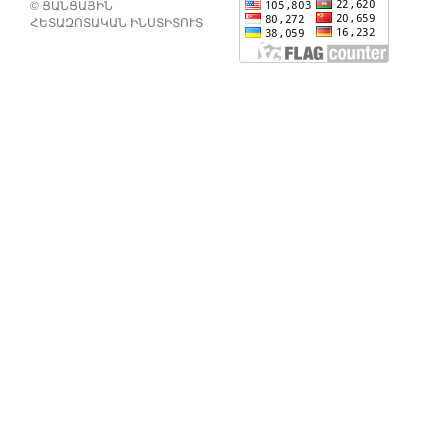
© ՑԱՆՑԱՅԻՆ
ՀԵՏԱԶՈՏԱԿԱՆ ԻՆՍՏԻՏՈՒՏ