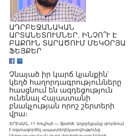
ԱԴՐԲԵՋԱՆԱԿԱՆ
ԱՐՏԱՆԵՏՈՒՄՆԵՐ. ԻՆՉՈ՞Ւ Է
ԲԱՔՈՒՆ ՏԱՐԱԾՈՒՄ ՄԵԿՕՐՅԱ
ՖԵՅՔԵՐ
Չնայած իր կարճ կյանքին`
կեղծ հաղորդագրությունները
հասցնում են ազդեցություն
ունենալ Հայաստանի
բնակչության որոշ շերտերի
վրա։
ԵՐԵՎԱՆ, 11 հուլիսի — Sputnik
. Ադրբեջանը փորձում
է օգտագործել ապատեղեկատվությունը
ներքաղաքական լուրջ փոփոխությունների