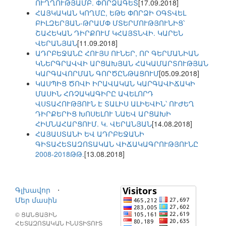
ՈՒՂՂՈՒԹՅԱՄԲ. ՓՈՐՁԱԳԵՏ
[17.09.2018]
ՀԱՅԿԱԿԱՆ ԿՈՂՄԸ, ԵԹԵ ՓՈՐՁԻ ՕԳՏՎԵԼ
ԲԻԼԶԵՐՅԱՆ-ԹՐԱՄՓ ՄՏԵՐՄՈՒԹՅՈՒՆԻՑ՝
ՇԱՀԵԿԱՆ ԴԻՐՔՈՒՄ ԿՀԱՅՏՆՎԻ. ԿԱՐԵՆ
ՎԵՐԱՆՅԱՆ
[11.09.2018]
ԱԴՐԲԵՋԱՆԸ ՀՈՒՅՍ ՈՒՆԵՐ, ՈՐ ԳԵՐՄԱՆԻԱՆ
ԿՆԵՐԳՐԱՎՎԻ ԱՐՑԱԽՅԱՆ ՀԱԿԱՄԱՐՏՈՒԹՅԱՆ
ԿԱՐԳԱՎՈՐՄԱՆ ԳՈՐԾԸՆԹԱՑՈՒՄ
[05.09.2018]
ԿԱՍՊԻՑ ԾՈՎԻ ԻՐԱՎԱԿԱՆ ԿԱՐԳԱՎԻՃԱԿԻ
ՄԱՍԻՆ ՀՌՉԱԿԱԳԻՐԸ ԱՎԵԼՈՐԴ
ՎՍՏԱՀՈՒԹՅՈՒՆ Է ՏԱԼԻՍ ԱԼԻԵՎԻՆ՝ ՈՒԺԵՂ
ԴԻՐՔԵՐԻՑ ԽՈՍԵԼՈՒ ՆԱԵՎ ԱՐՑԱԽԻ
ՀԻՄՆԱՀԱՐՑՈՒՄ. Կ. ՎԵՐԱՆՅԱՆ
[14.08.2018]
ՀԱՅԱՍՏԱՆԻ ԵՎ ԱԴՐԲԵՋԱՆԻ
ԳԻՏԱՀԵՏԱԶՈՏԱԿԱՆ ՎԻՃԱԿԱԳՐՈՒԹՅՈՒՆԸ
2008-2018ԹԹ.
[13.08.2018]
Գլխավոր
⋅
Մեր մասին
© ՑԱՆՑԱՅԻՆ
ՀԵՏԱԶՈՏԱԿԱՆ ԻՆՍՏԻՏՈՒՏ