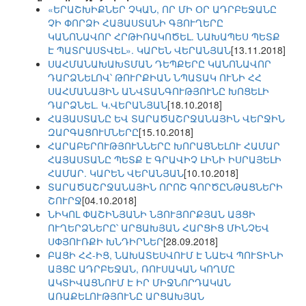
«ԵՐԱՇԽԻՔՆԵՐ ՉԿԱՆ, ՈՐ ՄԻ ՕՐ ԱԴՐԲԵՋԱՆԸ
ՉԻ ՓՈՐՁԻ ՀԱՅԱՍՏԱՆԻ ԳՅՈՒՂԵՐԸ
ԿԱՆՈՆԱՎՈՐ ՀՐԹԻՌԱԿՈԾԵԼ. ՆԱԽԱՊԵՍ ՊԵՏՔ
Է ՊԱՏՐԱՍՏՎԵԼ». ԿԱՐԵՆ ՎԵՐԱՆՅԱՆ
[13.11.2018]
ՍԱՀՄԱՆԱԽԱԽՏՄԱՆ ԴԵՊՔԵՐԸ ԿԱՆՈՆԱՎՈՐ
ԴԱՐՁՆԵԼՈՎ՝ ԹՈՒՐՔԻԱՆ ՆՊԱՏԱԿ ՈՒՆԻ ՀՀ
ՍԱՀՄԱՆԱՅԻՆ ԱՆՎՏԱՆԳՈՒԹՅՈՒՆԸ ԽՈՑԵԼԻ
ԴԱՐՁՆԵԼ. Կ.ՎԵՐԱՆՅԱՆ
[18.10.2018]
ՀԱՅԱՍՏԱՆԸ ԵՎ ՏԱՐԱԾԱՇՐՋԱՆԱՅԻՆ ՎԵՐՋԻՆ
ԶԱՐԳԱՑՈՒՄՆԵՐԸ
[15.10.2018]
ՀԱՐԱԲԵՐՈՒԹՅՈՒՆՆԵՐԸ ԽՈՐԱՑՆԵԼՈՒ ՀԱՄԱՐ
ՀԱՅԱՍՏԱՆԸ ՊԵՏՔ Է ԳՐԱՎԻՉ ԼԻՆԻ ԻՍՐԱՅԵԼԻ
ՀԱՄԱՐ. ԿԱՐԵՆ ՎԵՐԱՆՅԱՆ
[10.10.2018]
ՏԱՐԱԾԱՇՐՋԱՆԱՅԻՆ ՈՐՈՇ ԳՈՐԾԸՆԹԱՑՆԵՐԻ
ՇՈՒՐՋ
[04.10.2018]
ՆԻԿՈԼ ՓԱՇԻՆՅԱՆԻ ՆՅՈՒՅՈՐՔՅԱՆ ԱՅՑԻ
ՈՒՂԵՐՁՆԵՐԸ՝ ԱՐՑԱԽՅԱՆ ՀԱՐՑԻՑ ՄԻՆՉԵՎ
ՍՓՅՈՒՌՔԻ ԽՆԴԻՐՆԵՐ
[28.09.2018]
ԲԱՑԻ ՀՀ-ԻՑ, ՆԱԽԱՏԵՍՎՈՒՄ Է ՆԱԵՎ ՊՈՒՏԻՆԻ
ԱՅՑԸ ԱԴՐԲԵՋԱՆ, ՌՈՒՍԱԿԱՆ ԿՈՂՄԸ
ԱԿՏԻՎԱՑՆՈՒՄ Է ԻՐ ՄԻՋՆՈՐԴԱԿԱՆ
ԱՌԱՔԵԼՈՒԹՅՈՒՆԸ ԱՐՑԱԽՅԱՆ