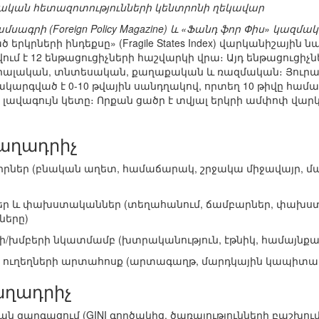
ական հետազոտությունների կենտրոնի ղեկավար
սագրի (Foreign Policy Magazine) և «Ֆանդ ֆոր Փիս» կազմակե
րկրների ինդեքսը» (Fragile States Index) վարկանիշային
ում է 12 ենթացուցիչների հաշվարկի վրա։ Այդ ենթացուցիչն
ցիալական, տնտեսական, քաղաքական և ռազմական։ Յուրա
կարգված է 0-10 թվային սանդղակով, որտեղ 10 թիվը համ
ն լավագույն կետը։ Որքան ցածր է տվյալ երկրի ամփոփ վար
աղադրիչ
րներ (բնական աղետ, համաճարակ, շրջակա միջավայր, մա
եր և փախստականներ (տեղահանում, ճամբարներ, փախստա
ները)
րի/խմբերի նկատմամբ (խտրականություն, էթնիկ, համայնքայ
, ուղեղների արտահոսք (արտագաղթ, մարդկային կապիտալ
աղադրիչ
 զարգացում (GINI գործակից, ծառայությունների բաշխում