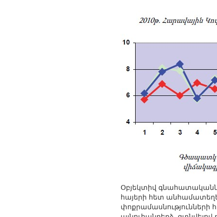
Օբյեկտիվ գնահատականներ
հայերի հետ անհամատեղելի
փոքրամասնությունների հ
այնուհանդերձ, գտնվելով