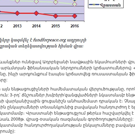
ևանքներ ունեցավ Ադրբեջանի նավթային եկամուտների վր
 արևմտյան ֆինանսական ներդրումների կրճատումներով։
նը, ինչի արդյունքում էապես կրճատվեց ռուսաստանյան ֆ
րը:
այն ենթացուցիչների համեմատական վերլուծությանը, որո
ւն: 3-րդ՝
ճնշումներ խմբերի/զանգվածների նկատմամբ
ենթ
ի վարկանիշային ցուցանիշն անհամեմատ դրական է։ Չնայ
յին ընկալումների տեսանկյունից բավական հանդուրժող է 
նկատմամբ։ Վրաստանի ենթացուցչում թերևս հաշվարկվել 
նաև 2008թ. վրաց-օսական ռազմական գործողությունները):
նկատմամբ հանդուրժողականության ընկալումները բավակա
ումը):