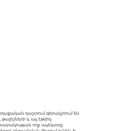
քաղաքական դաշտում գերակշռում են
թալիշների և այլ էթնիկ
ասարակության ողջ սպեկտրը,
ո՝ ընդլայնման միտում ունեն: Ի