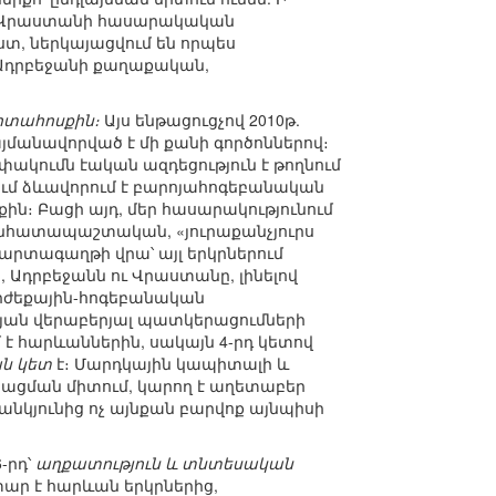
ք Վրաստանի հասարակական
տ, ներկայացվում են որպես
 Ադրբեջանի քաղաքական,
րտահոսքին։
Այս ենթացուցչով 2010թ.
այմանավորված է մի քանի գործոններով։
կումն էական ազդեցություն է թողնում
ում ձևավորում է բարոյահոգեբանական
ն։ Բացի այդ, մեր հասարակությունում
նհատապաշտական, «յուրաքանչյուրս
 արտագաղթի վրա՝ այլ երկրներում
 Ադրբեջանն ու Վրաստանը, լինելով
արժեքային-հոգեբանական
թյան վերաբերյալ պատկերացումների
 է հարևաններին, սակայն 4-րդ կետով
ն կետ
է։ Մարդկային կապիտալի և
որացման միտում, կարող է աղետաբեր
անկյունից ոչ այնքան բարվոք այնպիսի
-րդ՝
աղքատություն և տնտեսական
տար է հարևան երկրներից,