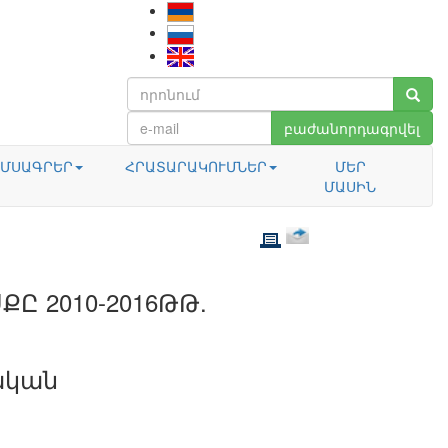
բաժանորդագրվել
ՄՍԱԳՐԵՐ
ՀՐԱՏԱՐԱԿՈՒՄՆԵՐ
ՄԵՐ
ՄԱՍԻՆ
Ը 2010-2016ԹԹ.
ական