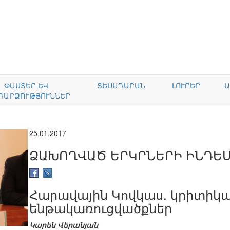
ՓԱՍՏԵՐ ԵՎ
ՏԵՍԱԴԱՐԱՆ
ԼՈՒՐԵՐ
Ա
ԴԱՐՁՈՒԹՅՈՒՆՆԵՐ
25.01.2017
ՁԱԽՈՂՎԱԾ ԵՐԿՐՆԵՐԻ ԻՆԴԵՍՔ
Հարավային Կովկաս. կրիտիկ
ենթակառուցվածքներ
Կարեն Վերանյան