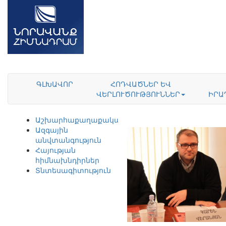
ԳԼԽԱՎՈՐ
ՀՈԴՎԱԾՆԵՐ ԵՎ
ՎԵՐԼՈՒԾՈՒԹՅՈՒՆՆԵՐ
ԻՐԱ
Աշխարհաքաղաքականություն
Ազգային
անվտանգություն
Հայության
հիմնախնդիրներ
Տնտեսագիտություն