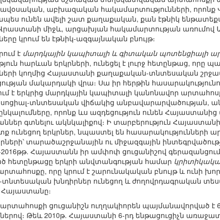
արավօսական, աբխազական հակամարտությունների, որոն
ապես ունեն ավելի շատ քաղաքական, քան էթնիկ ենթատեքս
 Վրաստանի միջև, արցախյան հակամարտության առումով
րը կրում են էթնիկ-ազգայնական բնույթ։
րում է
մարդկային կապիտալի և գիտական պոտենցիալի ա
ուն հարևան երկրների, ունեցել է լուրջ հետընթաց, որը պ
րների կողմից Հայաստանի քաղաքական-տնտեսական շրջափա
ության մակարդակի վրա։ Սա իր հերթին հասարակություն
ում է երկրից մարդկային կապիտալի կանոնավոր արտահոսքի
սոցիալ-տնտեսական վիճակից անբավարարվածության, ա
նկալումները, որոնք ևս ազդեցություն ունեն Հայաստանից
ններ գտնելու ակնկալիքով։ Ի տարբերություն Հայաստանի,
տք ունեցող երկրներ, նպաստել են հասարակությունների 
րկրների՝ տարածաշրջանային ու միջազգային ինտեգրվածու
0-2016թթ. Հայաստանն իր ամփոփ ցուցանիշով գերազանցում
 հետընթացը երկրի անվտանգության համար
կրիտիկակա
րտահոսքը, որը կրում է շարունակական բնույթ և ունի խ
իալ-տնտեսական խնդիրներ ունեցող և ժողովրդագրական տես
է Հայաստանը։
 արտահոսքի ցուցանիշն ուղղակիորեն պայմանավորված է 6
ներով։ Թեև 2010թ. Հայաստանի 6-րդ ենթացուցիչն առաջա