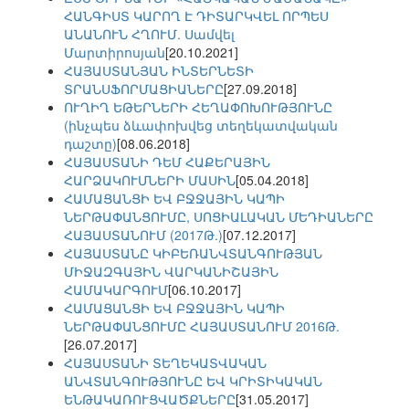
ՀԱՆԳԻՍՏ ԿԱՐՈՂ Է ԴԻՏԱՐԿՎԵԼ ՈՐՊԵՍ
ԱՆԱՆՈՒՆ ՀՂՈՒՄ. Սամվել
Մարտիրոսյան
[20.10.2021]
ՀԱՅԱՍՏԱՆՅԱՆ ԻՆՏԵՐՆԵՏԻ
ՏՐԱՆՍՖՈՐՄԱՑԻԱՆԵՐԸ
[27.09.2018]
ՈՒՂԻՂ ԵԹԵՐՆԵՐԻ ՀԵՂԱՓՈԽՈՒԹՅՈՒՆԸ
(ինչպես ձևափոխվեց տեղեկատվական
դաշտը)
[08.06.2018]
ՀԱՅԱՍՏԱՆԻ ԴԵՄ ՀԱՔԵՐԱՅԻՆ
ՀԱՐՁԱԿՈՒՄՆԵՐԻ ՄԱՍԻՆ
[05.04.2018]
ՀԱՄԱՑԱՆՑԻ ԵՎ ԲՋՋԱՅԻՆ ԿԱՊԻ
ՆԵՐԹԱՓԱՆՑՈՒՄԸ, ՍՈՑԻԱԼԱԿԱՆ ՄԵԴԻԱՆԵՐԸ
ՀԱՅԱՍՏԱՆՈՒՄ (2017Թ.)
[07.12.2017]
ՀԱՅԱՍՏԱՆԸ ԿԻԲԵՌԱՆՎՏԱՆԳՈՒԹՅԱՆ
ՄԻՋԱԶԳԱՅԻՆ ՎԱՐԿԱՆԻՇԱՅԻՆ
ՀԱՄԱԿԱՐԳՈՒՄ
[06.10.2017]
ՀԱՄԱՑԱՆՑԻ ԵՎ ԲՋՋԱՅԻՆ ԿԱՊԻ
ՆԵՐԹԱՓԱՆՑՈՒՄԸ ՀԱՅԱՍՏԱՆՈՒՄ 2016Թ.
[26.07.2017]
ՀԱՅԱՍՏԱՆԻ ՏԵՂԵԿԱՏՎԱԿԱՆ
ԱՆՎՏԱՆԳՈՒԹՅՈՒՆԸ ԵՎ ԿՐԻՏԻԿԱԿԱՆ
ԵՆԹԱԿԱՌՈՒՑՎԱԾՔՆԵՐԸ
[31.05.2017]