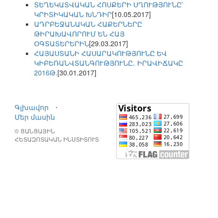
ՏԵՂԵԿԱՏՎԱԿԱՆ ՀՈՍՔԵՐԻ ՍՂՈՒԹՅՈՒՆԸ՝
ԿՐԻՏԻԿԱԿԱՆ ԽՆԴԻՐ
[10.05.2017]
ԱԴՐԲԵՋԱՆԱԿԱՆ ՀԱՔԵՐՆԵՐԸ
ԹԻՐԱԽԱՎՈՐՈՒՄ ԵՆ ՀԱՅ
ՕԳՏԱՏԵՐԵՐԻՆ
[29.03.2017]
ՀԱՅԱՍՏԱՆԻ ՀԱՍԱՐԱԿՈՒԹՅՈՒՆԸ ԵՎ
ԿԻԲԵՌԱՆՎՏԱՆԳՈՒԹՅՈՒՆԸ․ ԻՐԱՎԻՃԱԿԸ
2016Թ.
[30.01.2017]
Գլխավոր
⋅
Մեր մասին
© ՑԱՆՑԱՅԻՆ
ՀԵՏԱԶՈՏԱԿԱՆ ԻՆՍՏԻՏՈՒՏ