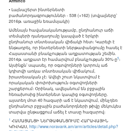
Arminco
• Լայնաշերտ ինտերնետի
բաժանորդագրություններ - 538 (+162) (տվյալները՝
2016թ. առաջին եռամսյակի)
Ամենայն հավանականությամբ, ընդհանուր աճի
տեմպերի դանդաղումը կապված է երկրի
ընդհանուր տնտեսական վիճակի հետ։ Կարելի է
ենթադրել, որ ինտերնետի ներթափանցումը հասել է
Հայաստանի բնակչության աղքատության շեմին.
5
2014թ. աղքատ էր համարվում բնակչության 30%-ը
։
Այսինքն՝ սպասել, որ օգտվողների կտրուկ աճ
կդիտվի առկա տնտեսական վիճակում,
իրատեսական չէ։ Ավելի շուտ նկատվում է
որակական փոփոխություն օգտվողների
շարքերում։ Օրինակ, ավելանում են բջջային
հեռախոսից ինտերնետ կապից օգտվողները.
այստեղ մոտ 40 հազարի աճ է նկատվում, մինչդեռ
ընդհանուր բջջային բաժանորդների թիվը մեկուկես
տարվա ընթացքում աճել է տասը հազարով։
1
ՀԱՄԱՑԱՆՑԻ ՆԵՐԹԱՓԱՆՑՈՒՄԸ ՀԱՐԱՎԱՅԻՆ
ԿՈՎԿԱՍ,
http://www.noravank.am/arm/articles/detail.php?