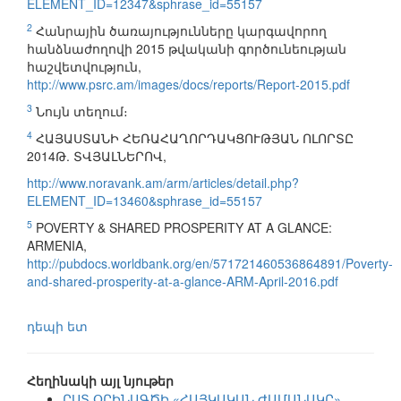
ELEMENT_ID=12347&sphrase_id=55157
2
Հանրային ծառայությունները կարգավորող
հանձնաժողովի 2015 թվականի գործունեության
հաշվետվություն,
http://www.psrc.am/images/docs/reports/Report-2015.pdf
3
Նույն տեղում։
4
ՀԱՅԱՍՏԱՆԻ ՀԵՌԱՀԱՂՈՐԴԱԿՑՈՒԹՅԱՆ ՈԼՈՐՏԸ
2014Թ. ՏՎՅԱԼՆԵՐՈՎ,
http://www.noravank.am/arm/articles/detail.php?
ELEMENT_ID=13460&sphrase_id=55157
5
POVERTY & SHARED PROSPERITY AT A GLANCE:
ARMENIA,
http://pubdocs.worldbank.org/en/571721460536864891/Poverty-
and-shared-prosperity-at-a-glance-ARM-April-2016.pdf
դեպի ետ
Հեղինակի այլ նյութեր
ԸՍՏ ՕՐԻՆԱԳԾԻ «ՀԱՅԿԱԿԱՆ ԺԱՄԱՆԱԿԸ»