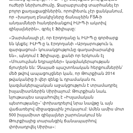
ուժերի ներխուժումը, Ջարաբլուսից տարհանել էր
բոլոր քաղաքացիներին, որովհետև չէր ցանկանում,
որ «խաղաղ բնակիչները ճանաչեին FSA-ի
անդամների հանդերձանքով ԻԼԻՊ-ի ակտիվ
զինյալներին», գրել է Ֆիլիպսը:
«Զարմանալի չէ, որ Էրդողանը և ԻԼԻՊ-ը գործարք
են կնքել: ԻԼԻՊ-ը և Էրդողանի «Արդարություն և
զարգացում» կուսակցությունը գաղափարակից
են», պնդում է Ֆիլիպսը, քանի որ երկուսն էլ
«Մուսուլման եղբայրներ» կազմակերպության
ճյուղերն են: Չնայած պաշտոնական հերքումներին՝
մեծ թվով ապացույցներ կան, որ Թուրքիան 2014
թվականից ի վեր զենք և դրամական ու
կազմակերպչական աջակցություն է տրամադրել
իսլամիստներին Սիրիայում: Թուրքիան նաև
նյութապես ապահովել է «Իսլամական
պետությանը»՝ փոխադրելով նրա նավթը և այն
վաճառելով միջազգային շուկայում: Ամեն ամիս մոտ
500 իսլամիստ զինյալներ շարունակում են
Թուրքիայից տարանցիկ ճանապարհով
փոխադրվել Սիրիա»: