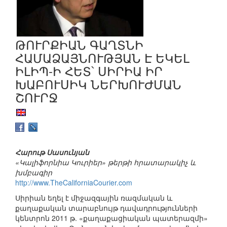
ԹՈՒՐՔԻԱՆ ԳԱՂՏՆԻ
ՀԱՄԱՁԱՅՆՈՒԹՅԱՆ Է ԵԿԵԼ
ԻԼԻՊ-Ի ՀԵՏ՝ ՍԻՐԻԱ ԻՐ
ԽԱԲՈՒՍԻԿ ՆԵՐԽՈՒԺՄԱՆ
ՇՈՒՐՋ
Հարութ Սասունյան
«Կալիֆորնիա Կուրիեր» թերթի հրատարակիչ և
խմբագիր
http://www.TheCaliforniaCourier.com
Սիրիան եղել է միջազգային ռազմական և
քաղաքական տարաբնույթ դավադրությունների
կենտրոն 2011 թ. «քաղաքացիական պատերազմի»