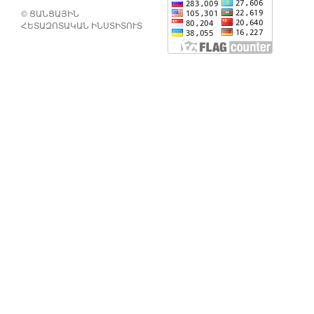
© ՑԱՆՑԱՅԻՆ
ՀԵՏԱԶՈՏԱԿԱՆ ԻՆՍՏԻՏՈՒՏ