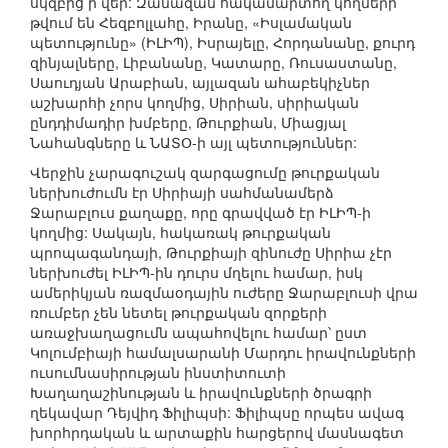
սկզբից ի վեր: Զանազան հակամարտող կողմերի
թվում են Հեզբոլլահը, Իրանը, «Իսլամական
պետությունը» (ԻԼԻՊ), Իսրայելը, Հորդանանը, քուրդ
զինյալները, Լիբանանը, Կատարը, Ռուսաստանը,
Սաուդյան Արաբիան, այլազան ահաբեկիչներ
աշխարհի չորս կողմից, Սիրիան, սիրիական
ընդդիմադիր խմբերը, Թուրքիան, Միացյալ
Նահանգները և ՆԱՏՕ-ի այլ պետություններ:
Վերջին չարագուշակ զարգացումը թուրքական
ներխուժումն էր Սիրիայի սահմանամերձ
Ջարաբլուս քաղաքը, որը գրավված էր ԻԼԻՊ-ի
կողմից: Սակայն, հակառակ թուրքական
պրոպագանդայի, Թուրքիայի զինուժը Սիրիա չէր
ներխուժել ԻԼԻՊ-ին դուրս մղելու համար, իսկ
ամերիկյան ռազմաօդային ուժերը Ջարաբլուսի վրա
ռումբեր չեն նետել թուրքական զորքերի
առաջխաղացումն ապահովելու համար՝ ըստ
Կոլումբիայի համալսարանի Մարդու իրավունքների
ուսումնասիրության ինստիտուտի
Խաղաղաշինության և իրավունքների ծրագրի
ղեկավար Դեյվիդ Ֆիլիպսի: Ֆիլիպսը որպես ավագ
խորհրդական և արտաքին հարցերով մասնագետ