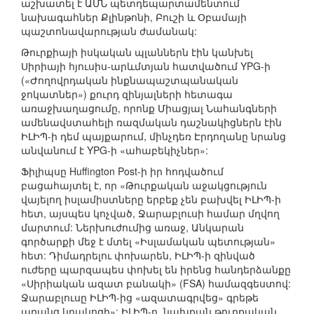
աշխատել է ԱՄՆ պետդեպարտամենտում
նախագահներ Քլինթոնի, Բուշի և Օբամայի
պաշտոնավարության ժամանակ:
Թուրքիայի իսկական պլաններն էին կանխել
Սիրիայի հյուսիս-արևմտյան հատվածում YPG-ի
(«Ժողովրդական ինքնապաշտպանական
ջոկատներ») քուրդ զինյալների հետագա
առաջխաղացումը, որոնք Միացյալ Նահանգների
ամենավստահելի ռազմական դաշնակիցներն էին
ԻԼԻՊ-ի դեմ պայքարում, մինչդեռ Էրդողանը նրանց
անվանում է YPG-ի «ահաբեկիչներ»:
Ֆիլիպսը Huffington Post-ի իր հոդվածում
բացահայտել է, որ «Թուրքական աջակցություն
վայելող իսլամիստները երբեք չեն բախվել ԻԼԻՊ-ի
հետ, այսպես կոչված, Ջարաբլուսի համար մղվող
մարտում: Ներխուժումից առաջ, Անկարան
գործարքի մեջ է մտել «Իսլամական պետության»
հետ: Դիմադրելու փոխարեն, ԻԼԻՊ-ի զինված
ուժերը պարզապես փոխել են իրենց հանդերձանքը
«Սիրիական ազատ բանակի» (FSA) համազգեստով:
Ջարաբլուսը ԻԼԻՊ-ից «ազատագրվեց» գրեթե
առանց կրակոցի»: ԻԼԻՊ-ը, նախքան թուրքական