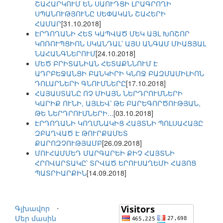
ՇԱՀԱՐԿՈՒՄ ԵՆ ՍԱՈՒԴՑԻ ԼՐԱԳՐՈՂԻ
ՍՊԱՆՈՒԹՅՈՒՆԸ ՍԵՓԱԿԱՆ ՇԱՀԵՐԻ
ՀԱՄԱՐ
[31.10.2018]
ԷՐԴՈՂԱՆԻ ՀԵՏ ԿԱՊՎԱԾ ՄԵԿ ԱՅԼ ԽՈՇՈՐ
ԿՈՌՈՒՊՑԻՈՆ ՍԿԱՆԴԱԼ՝ ԱՅՍ ԱՆԳԱՄ ՄԻԱՑՅԱԼ
ՆԱՀԱՆԳՆԵՐՈՒՄ
[24.10.2018]
ՄԵԾ ԲՐԻՏԱՆԻԱՆ ՀԵՏԱՔՆՆՈՒՄ Է
ԱԴՐԲԵՋԱՆՑԻ ԲԱՆԿԻՐԻ ԿՆՈՋ ԲԱԶՄԱՄԻԼԻՈՆ
ԴՈԼԱՐՆԵՐԻ ԳՆՈՒՄՆԵՐԸ
[17.10.2018]
ՀԱՅԱՍՏԱՆԸ ՈՉ ՄԻԱՅՆ ՆԵՐԴՐՈՒՄՆԵՐԻ
ԿԱՐԻՔ ՈՒՆԻ, ԱՅԼԵՎ՝ ԹԵ ԲԱՐԵԳՈՐԾՈՒԹՅԱՆ,
ԹԵ ՆԵՐԴՐՈՒՄՆԵՐԻ...
[03.10.2018]
ԷՐԴՈՂԱՆԻ ԿՈՂՄՆԱԿԻՑ ՀԱՅՏՆԻ ՊՈԼՍԱՀԱՅԸ
ԶԲԱՂՎԱԾ Է ԹՈՒՐՔԱՄԵՏ
ՔԱՐՈԶՉՈՒԹՅԱՄԲ
[26.09.2018]
ՄՈՒՀԱՄՄԵԴ ՄԱՐԳԱՐԵԻ ՔԻՉ ՀԱՅՏՆԻ
ՀՐՈՎԱՐՏԱԿԸ՝ ՏՐՎԱԾ ԵՐՈՒՍԱՂԵՄԻ ՀԱՅՈՑ
ՊԱՏՐԻԱՐՔԻՆ
[14.09.2018]
Գլխավոր
⋅
Մեր մասին