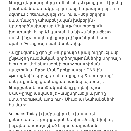
Թուրք ղեկավարները ամենևին չեն թաքցնում իրենց
իրական նպատակը: Էրդողանը հայտարարել է, որ
ձգտում է հետապնդել YPG-ին և «մեր երկրին
սպառնացող ահաբեկչական խմբերին»:
Արտգործնախարար Մեվլութ Չավուշօղլուն
խոստացել է, որ Անկարան կանի «անհրաժեշտ
ամեն ինչ», որպեսզի քուրդ զինյալներին հեռու
պահի Թուրքիայի սահմաններից:
Վաշինգտոնը գոհ չէ Թուրքիայի սխալ ուղղությամբ
ընթացող ռազմական գործողություններից Սիրիայի
հյուսիսում: Պենտագոնի բարձրաստիճան
պաշտոնյա Բրեդ ՄակԳըրկը ասել է CNN-ին.
«թուրքերին երբեք չի հետաքրքրել Ջարաբլուսը՝
մինչև քրդերը ցանկացան հասնել այնտեղ»:
Թուրքական հարձակումները քրդերի վրա
ՄակԳըրկը անվանել է «անընդունելի և խորը
մտահոգության աղբյուր» Միացյալ Նահանգների
համար:
Veterans Today-ի խմբագիրը ևս խստորեն
քննադատել է թուրքական ներխուժումը Սիրիա,
ինչպես արտացոլված է նրա ծաղրական