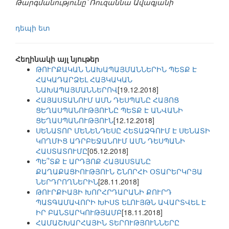
Թարգմանությունը՝ Ռուզաննա Ավագյանի
դեպի ետ
Հեղինակի այլ նյութեր
ԹՈՒՐՔԱԿԱՆ ՆԱԽԱՊԱՅՄԱՆՆԵՐԻՆ ՊԵՏՔ Է
ՀԱԿԱԴԱՐՁԵԼ ՀԱՅԿԱԿԱՆ
ՆԱԽԱՊԱՅՄԱՆՆԵՐՈՎ
[19.12.2018]
ՀԱՅԱՍՏԱՆՈՒՄ ԱՄՆ ԴԵՍՊԱՆԸ ՀԱՅՈՑ
ՑԵՂԱՍՊԱՆՈՒԹՅՈՒՆԸ ՊԵՏՔ Է ԱՆՎԱՆԻ
ՑԵՂԱՍՊԱՆՈՒԹՅՈՒՆ
[12.12.2018]
ՍԵՆԱՏՈՐ ՄԵՆԵՆԴԵՍԸ ՀԵՏԱՁԳՈՒՄ Է ՍԵՆԱՏԻ
ԿՈՂՄԻՑ ԱԴՐԲԵՋԱՆՈՒՄ ԱՄՆ ԴԵՍՊԱՆԻ
ՀԱՍՏԱՏՈՒՄԸ
[05.12.2018]
ՊԵ՞ՏՔ Է ԱՐԴՅՈՔ ՀԱՅԱՍՏԱՆԸ
ՔԱՂԱՔԱՑԻՈՒԹՅՈՒՆ ՇՆՈՐՀԻ ՕՏԱՐԵՐԿՐՅԱ
ՆԵՐԴՐՈՂՆԵՐԻՆ
[28.11.2018]
ԹՈՒՐՔԻԱՅԻ ԽՈՐՀՐԴԱՐԱՆԻ ՔՈՒՐԴ
ՊԱՏԳԱՄԱՎՈՐԻ ԽԻՍՏ ԵԼՈՒՅԹՆ ԱՎԱՐՏՎԵԼ Է
ԻՐ ԲԱՆՏԱՐԿՈՒԹՅԱՄԲ
[18.11.2018]
ՀԱՄԱՇԽԱՐՀԱՅԻՆ ՏԵՐՈՒԹՅՈՒՆՆԵՐԸ