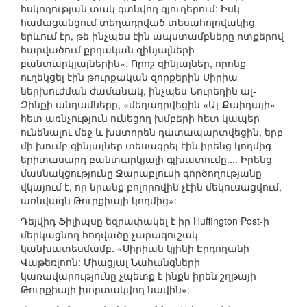
հսկողության տակ գտնվող գյուղերում: Իսկ
համացանցում տեղադրված տեսահոլովակից
երևում էր, թե ինչպես էին ապստամբները ոտքերով
հարվածում քրդական զինյալների
բանտարկյալներին»: Որոշ զինյալներ, որոնք
ուղեկցել էին թուրքական զորքերին Սիրիա
ներխուժման ժամանակ, ինչպես Նուրեդին ալ-
Զինքի անդամները, «մեղադրվեցին «Ալ-Քաիդայի»
հետ առնչություն ունեցող խմբերի հետ կապեր
ունենալու մեջ և խստորեն դատապարտվեցին, երբ
մի խումբ զինյալներ տեսագրել էին իրենց կողմից
երիտասարդ բանտարկյալի գլխատումը.... Իրենց
մասնակցությունը Ջարաբլուսի գործողությանը
վկայում է, որ նրանք բոլորովին չէին մեկուսացվում,
առնվազն Թուրքիայի կողմից»:
Դեյվիդ Ֆիլիպսը եզրափակել է իր Huffington Post-ի
մերկացնող հոդվածը չարագուշակ
կանխատեսմամբ. «Սիրիան կլինի Էրդողանի
Վաթեռլոոն: Միացյալ Նահանգների
կառավարությունը չպետք է ինքն իրեն շղթայի
Թուրքիայի խորտակվող նավին»: