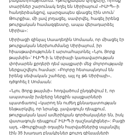
բացատրությունում. «թուրքական զորքերը, որոնք
տարիներ շարունակ եղել են Սիրիայում «ԻԼԻՊ»-ի
հանդերձանքով, պարզապես գնացել էին տուն՝
Թուրքիա, մի լավ լողացել, սափրվել, հագել իրենց
թուրքական համազգեստը, ապա վերադարձել
Սիրիա»:
Սիրիացի զինյալ Սաադեդին Սոմաան, որ միացել էր
թուրքական ներխուժմանը Սիրիայում, իր
հիասթափությունն է արտահայտնել «Նյու Յորք
թայմսին»՝ ԻԼԻՊ-ի և Սիրիայի կառավարության
փոխարեն քրդերի դեմ պայքարի մեջ մոլորությամբ
ներքաշվելու համար: «Բոլորը հետապնդում են
իրենց սեփական շահերը, այլ ոչ թե Սիրիայի»,
դժգոհել է Սոմաան:
«Նյու Յորք թայմսի» հոդվածում ընդգծվում է, որ
ապստամբ խմբերը ներքին պայքարների
պատճառով «կարող են ուժեղ քննադատության
ենթարկվել, որ նրանք, լավագույն դեպքում,
թուրքական կամ ամերիկյան գործակալներ են, իսկ
վատագույն դեպքում՝ ԻԼԻՊ-ի դաշնակիցներ»: Բացի
այդ, «Թուրքիայի օդային հարվածներից սպանվել
էին 35 խաղաղ բնակիչներ քուրդ զինյալների