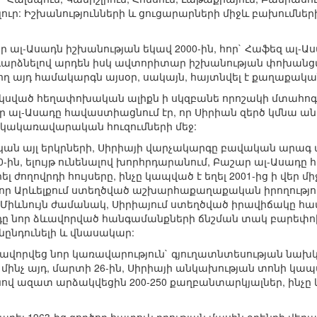
յլուր: Իշխանությունների և ցուցարարների միջև բախումնե
լ-Ասադն իշխանության եկավ 2000-ին, հոր` Հաֆեզ ալ-Ասադ
արձնելով արդեն իսկ ավտորիտար իշխանության փոխանց
այդ համակարգն այսօր, սակայն, հայտնվել է քաղաքական 
սված հեղափոխական ալիքն ի սկզբանե որոշակի մտահոգո
ալ-Ասադը հավաստիացնում էր, որ Սիրիան զերծ կմնա անկայ
ակակառավարական հուզումների մեջ:
կան այլ երկրների, Սիրիայի վարչակարգը բավական արագ
0-ին, ելույթ ունենալով խորհրդարանում, Բաշար ալ-Ասադը
 ժողովրդի հույսերը, ինչը կապված է եղել 2001-ից ի վեր մ
ր Արևելքում ստեղծված աշխարհաքաղաքական իրողություն
Միևնույն ժամանակ, Սիրիայում ստեղծված իրավիճակը հ
ադը նոր ձևավորված հանգամանքների ճնշման տակ բարեփ
ընդունելի և վնասակար:
ձևավորվեց նոր կառավարություն` գյուղատնտեսության նա
մինչ այդ, մարտի 26-ին, Սիրիայի անկախության տոնի կապակ
վ ազատ արձակվեցին 200-250 քաղբանտարկյալներ, ինչը 