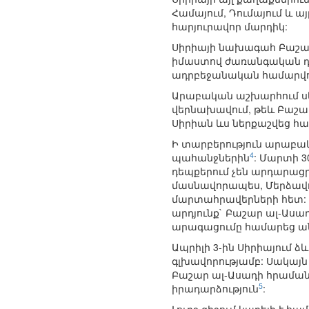
Համայում, Դումայում և ա
հարյուրավոր մարդիկ:
Սիրիայի նախագահ Բաշար ա
իմաստով ժառանգական դ
ադրբեջանական համարվող 
Արաբական աշխարհում սկ
վերնախավում, թեև Բաշար 
Սիրիան ևս ներքաշվեց հ
Ի տարբերություն արաբա
4
պահանջներին
: Մարտի 3
դեպքերում չեն արդարացրել
մասնավորապես, Մերձավո
մարտահրավերների հետ: 
արդյունք` Բաշար ալ-Աս
արագացումը համարեց ան
Ապրիլի 3-ին Սիրիայում 
գլխավորությամբ: Սակայն 
Բաշար ալ-Ասադի հրամանո
5
իրադարձություն
: