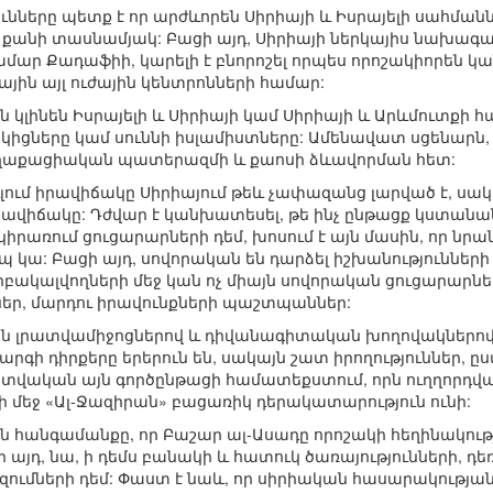
նները պետք է որ արժևորեն Սիրիայի և Իսրայելի սահմաննե
ի քանի տասնամյակ: Բացի այդ, Սիրիայի ներկայիս նախագա
ամար Քադաֆիի, կարելի է բնորոշել որպես որոշակիորեն կա
գային այլ ուժային կենտրոնների համար:
ին կլինեն Իսրայելի և Սիրիայի կամ Սիրիայի և Արևմուտքի 
ցները կամ սուննի իսլամիստները: Ամենավատ սցենարն, ի
աղաքացիական պատերազմի և քաոսի ձևավորման հետ:
ուլում իրավիճակը Սիրիայում թեև չափազանց լարված է, սա
իրավիճակը: Դժվար է կանխատեսել, թե ինչ ընթացք կստանան
 կիրառում ցուցարարների դեմ, խոսում է այն մասին, որ նր
պ կա: Բացի այդ, սովորական են դարձել իշխանություններ
երբակալվողների մեջ կան ոչ միայն սովորական ցուցարարն
ր, մարդու իրավունքների պաշտպաններ:
ն լրատվամիջոցներով և դիվանագիտական խողովակներով տ
արգի դիրքերը երերուն են, սակայն շատ իրողություններ, 
տվական այն գործընթացի համատեքստում, որն ուղղորդվա
րի մեջ «Ալ-Ջազիրան» բացառիկ դերակատարություն ունի:
ն հանգամանքը, որ Բաշար ալ-Ասադը որոշակի հեղինակությ
ի այդ, նա, ի դեմս բանակի և հատուկ ծառայությունների, դե
ւմների դեմ: Փաստ է նաև, որ սիրիական հասարակությա