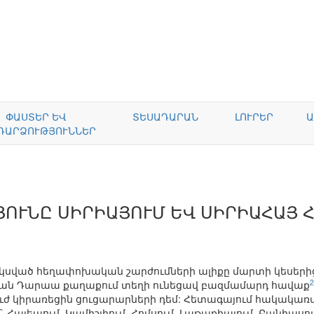
ՓԱՍՏԵՐ ԵՎ
ՏԵՍԱԴԱՐԱՆ
ԼՈՒՐԵՐ
Ա
ԴԱՐՁՈՒԹՅՈՒՆՆԵՐ
ՈՒՆԸ ՍԻՐԻԱՅՈՒՄ ԵՎ ՍԻՐԻԱՀԱՅ 
սված հեղափոխական շարժումների ալիքը մարտի կեսերից
2
յան Դարաա քաղաքում տեղի ունեցավ բազմամարդ հավաք
ուժ կիրառեցին ցուցարարների դեմ: Հետագայում հակակառ
 Հալեպում, Կամիշլիում, Հոմսում, Լաթաքիայում, Բանիասում