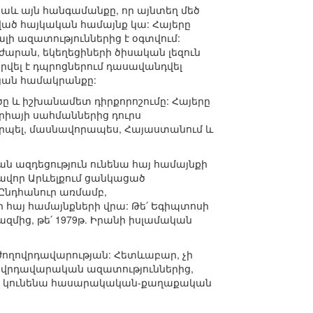
նաև այն հանգամանքը, որ այնտեղ մեծ
ված հայկական համայնք կա: Հայերը
լի ազատություններից է օգտվում:
րժարան, եկեղեցիների ծիսական լեզուն
ատրվել է դպրոցներում դասավանդվել
թյան համակրանքը:
ը և իշխանամետ դիրքորոշումը: Հայերը
րիայի սահմաններից դուրս
րպել, մասնավորապես, Հայաստանում և
ն ազդեցություն ունենա հայ համայնքի
ձավոր Արևելքում ցանկացած
 Ընդհանուր առմամբ,
 հայ համայնքների վրա: Թե՛ Եգիպտոսի
զմից, թե՛ 1979թ. Իրանի իսլամական
 ժողովրդավարության: Հետևաբար, չի
ղովրդավարական ազատություններից,
թյուն կունենա հասարակական-քաղաքական