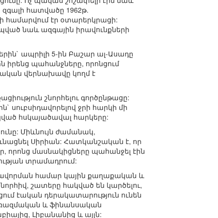
ացումը: Ոչ պակաս շոշափելի էին նաև
ի զգալի հատվածը 1962թ.
ի համարվում էր օտարերկրացի:
կապված նաև ազգային իրավունքների
րին` ապրիլի 5-ին Բաշար ալ-Ասադը
 իրենց պահանջները, որոնցում
դական վերնախավը կողմ է
ացիություն շնորհելու գործընթացը:
` սուբսիդավորելով ջրի հարկի մի
ակված հսկայածավալ հարկերը:
ունը: Միևնույն ժամանակ,
ունացնել Սիրիան: Հատկանշական է, որ
եր, որոնց մասնակիցները պահանջել էին
ության տրամադրում:
ևավորման համար կային քաղաքական և
շնորհիվ, շատերը հակված են կարծելու,
ցում էական դերակատարություն ունեն
րը ռազմական և ֆինանսական
իայից, Լիբանանից և այլն: