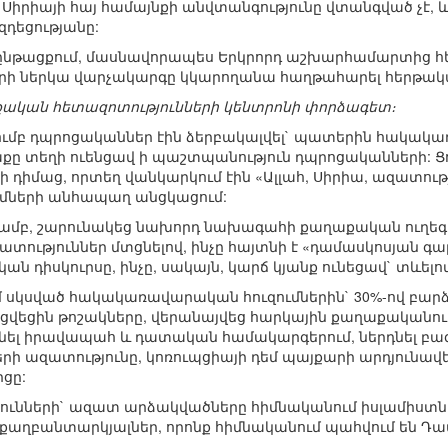
Սիրիայի հայ համայնքի անվտանգությունը վտանգված չէ, և 
զդեցությանը:
ընթացքում, մասնավորապես Երկրորդ աշխարհամարտից հե
րկրի ներկա վարչակարգը կկարողանա հաղթահարել հերթակ
ական հետազոտությունների կենտրոնի փորձագետ։
ումբ դպրոցականներ էին ձերբակալվել` պատերին հակակ
 տեղի ուենցավ ի պաշտպանություն դպրոցականների: Ցո
իմաց, որտեղ վանկարկում էին «Ալլահ, Սիրիա, ազատությո
ների անհապաղ անցկացում:
մամբ, շարունակեց նախորդ նախագահի քաղաքական ուղեգի
ություններ մտցնելով, ինչը հայտնի է «դամասկոսյան գարո
դիսկուրսը, ինչը, սակայն, կարճ կյանք ունեցավ` տևելով
ւմ սկսված հակակառավարական հուզումներին` 30%-ով բ
եցին թոշակները, վերանայվեց հարկային քաղաքականութ
նել իրավապահ և դատական համակարգերում, ներդնել բ
րի ազատությունը, կոռուպցիայի դեմ պայքարի արդյունավետ
ցը:
ունների` ազատ արձակվածները հիմնականում իսլամիստնե
քաղբանտարկյալներ, որոնք հիմնականում պահվում են Դամ