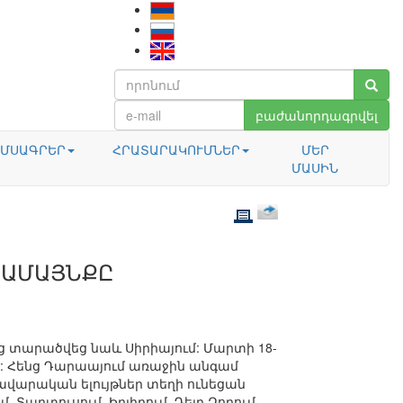
բաժանորդագրվել
ՄՍԱԳՐԵՐ
ՀՐԱՏԱՐԱԿՈՒՄՆԵՐ
ՄԵՐ
ՄԱՍԻՆ
ՀԱՄԱՅՆՔԸ
 տարածվեց նաև Սիրիայում: Մարտի 18-
: Հենց Դարաայում առաջին անգամ
ավարական ելույթներ տեղի ունեցան
, Տարտուսում, Իդլիբում, Դեյր Զորում,