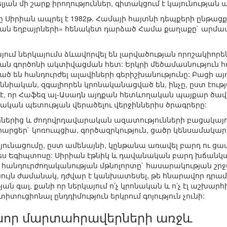
յան մի շարք իրողություններ, գիտակցում է կայունության 
 Սիրիան ապրել է 1982թ. Համայի հայտնի դեպքերի ընթացքո
լման եղբայրների» հենակետ դարձած Համա քաղաքը` արմ
յում ներկայումս ձևավորվել են լարվածության որոշակիորե
ան գործոնի ակտիվացման հետ: Երկրի մեծամասնություն հ
ած են հանդուրժել ալավիների գերիշխանությունը: Բացի ա
ւննիական, զգալիորեն կրոնականացված են, ինչը, ըստ էու
չէ, որ Հաֆեզ ալ-Ասադն այդքան հետևողական պայքար ծա
ական պետության վերածելու վերջիններիս ծրագրերը:
երից և ժողովրդավարական ազատությունների բացակայութ
հարցեր` կոռուպցիա, գործազրկություն, ցածր կենսամակար
ունացումը, ըստ ամենայնի, կընթանա առավել բարդ ու ց
պես Եգիպտոսը: Սիրիան էթնիկ և դավանական բարդ խճանկա
 հանդուրժողականության մթնոլորտը` հասարակության շրջա
նույն ժամանակ, դժվար է կանխատեսել, թե հնարավոր դրամ
յան գալ, քանի որ ներկայում ո՛չ կրոնական և ո՛չ էլ աշխ
տուցիոնալ ընդդիմություն երկրում գոյություն չունի:
 նոր մարտահրավերների առջև