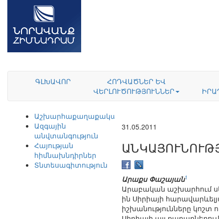
ԳԼԽԱՎՈՐ
ՀՈԴՎԱԾՆԵՐ ԵՎ
ՎԵՐԼՈՒԾՈՒԹՅՈՒՆՆԵՐ
ԻՐԱ
Աշխարհաքաղաքականություն
Ազգային
31.05.2011
անվտանգություն
ԱՆԿԱՅՈՒՆՈՒԹՅ
Հայության
հիմնախնդիրներ
Տնտեսագիտություն
1
Արաքս Փաշայան
Արաբական աշխարհում սկ
ին Սիրիայի հարավարևել
իշխանությունները կոշտ 
Սիրիայի այլ քաղաքներում`