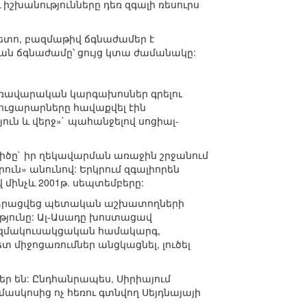
իշխանությունները դեռ զգալի ռեսուրս
տո, բազմաթիվ ճգնաժամեր է
ան ճգնաժամը՝ ցույց կտա ժամանակը:
առավարական կարգախոսներ գրելու
ւցարարները հավաքվել էին
ւն և վերջ»` պահանջելով սոցիալ-
ծը` իր ղեկավարման առաջին շրջանում
ւն» անունով: Երկրում զգալիորեն
 մինչև 2001թ. սեպտեմբերը:
արձրացվեց պետական աշխատողների
յունը: Ալ-Ասադը խոստացավ
ազմակուսակցական համակարգ,
 միջոցառումներ անցկացնել, լուծել
ր են: Ընդհանրապես, Սիրիայում
ասկոսից ոչ հեռու գտնվող Սեյդնայայի