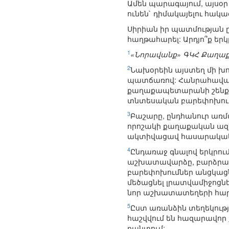
Ամեն պարագայում, այսօր 
ունեն` դիմակայելու հակա
Սիրիան իր պատմության 
հաղթահարել: Արդյո՞ք ե
1
«Նորավանք» ԳԿՀ Քաղաք
2
Նախօրեին այստեղ մի խ
պատճառով: Հանրահավաքը
քաղաքապետարանի շենքի դ
տնտեսական բարեփոխում
3
Բաշարը, ընդհանուր առ
որոշակի քաղաքական ազատ
ակտիվացավ հասարակական 
4
Ընդառաջ գնալով երկրո
աշխատավարձը, բարձրացվ
բարեփոխումներ անցկաց
մեծացնել լրատվամիջոցնե
նոր աշխատատեղերի հար
5
Ըստ առանձին տեղեկությ
հաշվվում են հազարավոր 
բանտում: