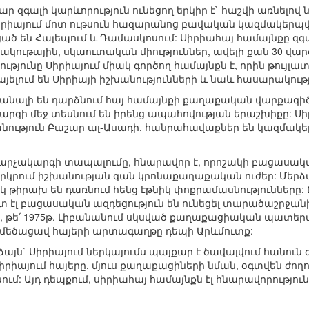
 զգալի կարևորություն ունեցող երկիր է` հաշվի առնելով 
Սիրիայում մոտ ութսուն հազարանոց բավական կազմակերպ
ծ են Հալեպում և Դամասկոսում: Սիրիահայ համայնքը զգա
ակութային, սկաուտական միություններ, ավելի քան 30 վա
յությունը Սիրիայում միակ գործող համայնքն է, որին թույլ
վայելում են Սիրիայի իշխանությունների և նաև հասարակու
սկանալի են դարձնում հայ համայնքի քաղաքական վարքագիծ
րգի մեջ տեսնում են իրենց ապահովության երաշխիքը: Սի
նություն Բաշար ալ-Ասադի, հանրահավաքներ են կազմակե
արչակարգի տապալումը, հնարավոր է, որոշակի բացասակա
 երկրում իշխանության գան կրոնաքաղաքական ուժեր: Մեր
 թիրախ են դառնում հենց էթնիկ փոքրամասնությունները:
տ էլ բացասական ազդեցություն են ունեցել տարածաշրջանի
ց, թե՛ 1975թ. Լիբանանում սկսված քաղաքացիական պատերա
 մեծացավ հայերի արտագաղթը դեպի Արևմուտք:
այն` Սիրիայում ներկայումս պայքար է ծավալվում հանուն
րիայում հայերը, մյուս քաղաքացիների նման, օգտվեն ժո
նում: Այդ դեպքում, սիրիահայ համայնքն էլ հնարավորու