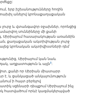
արժեքը:
ւմ, երբ իշխանությունները հողին
ատախիլ անելով կրոնաքաղաքական
ն լուրջ և վտանգավոր օջախներ, որոնցից
ամարվող սուննիները մի քանի
յդ, Սիրիայում հասարակության առանձին
թյան, քաղաքական ակտիվության լուրջ
վալեց կրոնական ակտիվիստների դեմ`
յունից, Սիրիայում կան նաև
8
դակ, աղքատություն և այլն
:
ավոտ, քանի որ Սիրիան միատարր
ր է, և ցանկացած անկայունություն
նում ի հայտ բերելով
ատիկ սցենարի դեպքում Սիրիայում ինչ
արհիկ հատվածում որևէ կազմակերպված