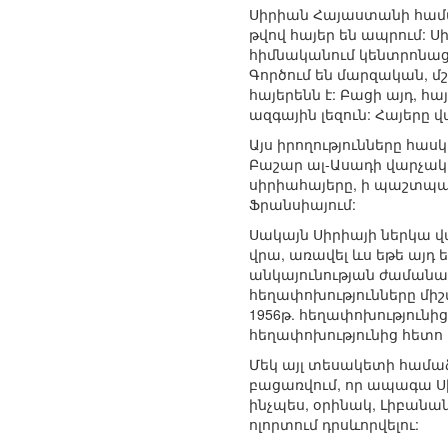
Սիրիան Հայաստանի համար
թվով հայեր են ապրում: 
հիմնականում կենտրոնացա
Գործում են մարզական, մշ
հայերենն է: Բացի այդ, հա
ազգային լեզուն: Հայերը 
Այս իրողությունները հա
Բաշար ալ-Ասադի վարչակա
սիրիահայերը, ի պաշտպա
Ֆրանսիայում:
Սակայն Սիրիայի ներկա վ
վրա, առավել ևս եթե այդ
անկայունության ժամանակ
հեղափոխությունները միշ
1956թ. հեղափոխությունի
հեղափոխությունից հետո
Մեկ այլ տեսակետի համաձ
բացառվում, որ ապագա Սի
ինչպես, օրինակ, Լիբանա
ոլորտում դրսևորվելու: