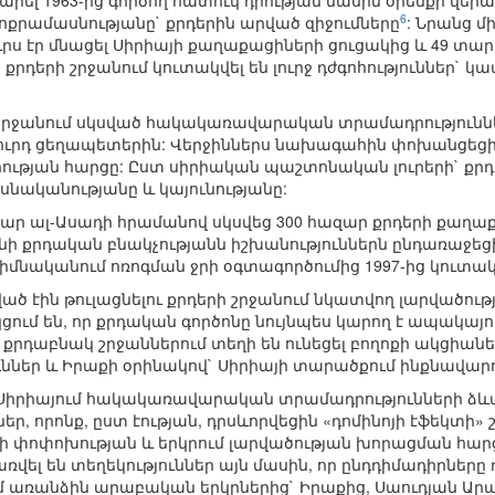
ամարել 1963-ից գործող հատուկ դրության մասին օրենքի վեր
6
ոքրամասնությանը` քրդերին արված զիջումները
: Նրանց մ
ս էր մնացել Սիրիայի քաղաքացիների ցուցակից և 49 տար
քրդերի շրջանում կուտակվել են լուրջ դժգոհություններ` 
 շրջանում սկսված հակակառավարական տրամադրություննե
քուրդ ցեղապետերին: Վերջիններս նախագահին փոխանցեցին
ության հարցը: Ըստ սիրիական պաշտոնական լուրերի` քր
նականությանը և կայունությանը:
աշար ալ-Ասադի հրամանով սկսվեց 300 հազար քրդերի քաղաք
նի քրդական բնակչությանն իշխանություններն ընդառաջեցին
 հիմնականում ոռոգման ջրի օգտագործումից 1997-ից կուտ
ծ էին թուլացնելու քրդերի շրջանում նկատվող լարվածությ
ցում են, որ քրդական գործոնը նույնպես կարող է ապակայ
 քրդաբնակ շրջաններում տեղի են ունեցել բողոքի ակցիան
ներ և Իրաքի օրինակով` Սիրիայի տարածքում ինքնավար
 Սիրիայում հակակառավարական տրամադրությունների ձ
, որոնք, ըստ էության, դրսևորվեցին «դոմինոյի էֆեկտի» 
ի փոփոխության և երկրում լարվածության խորացման հար
ռվել են տեղեկություններ այն մասին, որ ընդդիմադիրնե
մ առանձին արաբական երկրներից` Իրաքից, Սաուդյան Արաբ