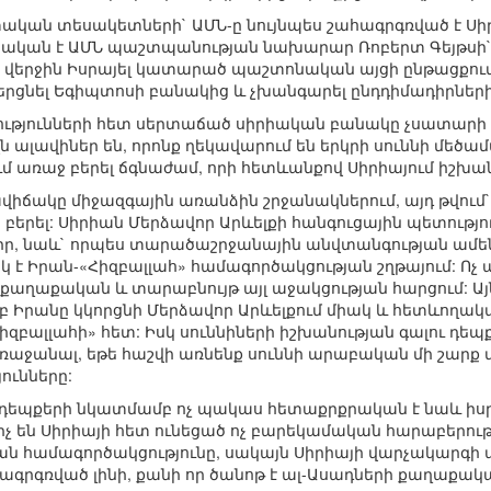
կան տեսակետների` ԱՄՆ-ը նույնպես շահագրգռված է Սիր
րական է ԱՄՆ պաշտպանության նախարար Ռոբերտ Գեյթսի`
ի վերջին Իսրայել կատարած պաշտոնական այցի ընթացքու
երցնել Եգիպտոսի բանակից և չխանգարել ընդդիմադիրների
ւթյունների հետ սերտաճած սիրիական բանակը չսատարի իշ
ալավիներ են, որոնք ղեկավարում են երկրի սուննի մեծամա
 առաջ բերել ճգնաժամ, որի հետևանքով Սիրիայում իշխանո
իճակը միջազգային առանձին շրջանակներում, այդ թվում` Ի
բերել: Սիրիան Մերձավոր Արևելքի հանգուցային պետությո
կիր, նաև` որպես տարածաշրջանային անվտանգության ամե
 է Իրան-«Հիզբալլահ» համագործակցության շղթայում: Ոչ 
քաղաքական և տարաբնույթ այլ աջակցության հարցում: Ա
Իրանը կկորցնի Մերձավոր Արևելքում միակ և հետևողակա
զբալլահի» հետ: Իսկ սուննիների իշխանության գալու դեպք
 առաջանալ, եթե հաշվի առնենք սուննի արաբական մի շարք
ունները:
 դեպքերի նկատմամբ ոչ պակաս հետաքրքրական է նաև իսրա
չ են Սիրիայի հետ ունեցած ոչ բարեկամական հարաբերությ
 համագործակցությունը, սակայն Սիրիայի վարչակարգի 
հագրգռված լինի, քանի որ ծանոթ է ալ-Ասադների քաղաքակա