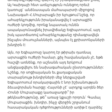
Ալ-Կաիդայի հետ առնչություն ունեցող որեւէ
կառույց` անձնասպան մահապարտի միջոցով:
Նախագահ Հ.Մուբարաքն իր ելույթում նշեց, որ
ահաբեկչությունն իրականացվել է արտաքին
ուժերի կողմից, որոնք նպատակ ունեն
ապակայունացնել իրավիճակը Եգիպտոսում, այդ
իսկ պատճառով ահաբեկչությանը դիմագրավելն
ինչպես մուսուլմանների, այնպես էլ քրիստոնյաների
խնդիրն է:
Այն, որ Եգիպտոսը կարող էր թիրախ դառնալ
արտաքին ուժերի համար, քիչ հավանական չէ, եթե
հաշվի առնենք, որ աշնանն այդ երկրում
անցկացվելու են նախագահական ընտրություններ:
Նշենք, որ սոցիալական եւ քաղաքական
տարաբնույթ խնդիրների մեջ ներքաշված
Եգիպտոսում օրակարգային է նոր իշխանության
ձեւավորման հարցը: Հայտնի չէ` արդյոք արդեն ծեր
Հոսնի Մուբարաքը կառաջադրի՞ իր
թեկնածությունը, թե՞ առաջ կքաշի որդուն` Գամալ
Մուբարաքին. խնդիր, ինչը վերջին շրջանում
հասարակական դժգոհությունների առիթ է դարձել: