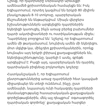
Նշենք, որ ղպտիները Մերձավոր Արեւելքի
ամենամեծ քրիստոնեական համայնքն են: Իսկ
Եգիպտոսում, որտեղ կազմում են երկրի 80 միլիոն
բնակչության 8-10 տոկոսը, պարբերական
ճնշումների են ենթարկվում: Միայն վերջերս
իշխանություններն արգելեցին ղպտիներին
եկեղեցի կառուցել, ինչն առաջ բերեց բախումներ
ղպտի ակտիվիստների ու ոստիկանության միջեւ:
Ղպտիները բողոքում են` նշելով, որ Եգիպտոսում
ամեն մի թաղամասում, նույնիսկ ամեն մի եկեղեցու
մոտ մզկիթ կա, մինչդեռ քրիստոնյաներին, որոնք
նույնպես այդ երկրի լիիրավ քաղաքացիներն են,
եկեղեցաշինությունը, կարելի է ասել, գրեթե
արգելվում է: Բացի այդ, պարբերական են դարձել
ղպտիական բիզնեսը բոյկոտելու կոչերը:
Հատկանշական է, որ Եգիպտոսում
ընտրություններից առաջ ղպտիների հետ կապված
միջադեպեր են տեղի ունենում, ինչը, ըստ
ամենայնի, նպատակ ունի հակազդել ղպտիների
մասնակցությանը հասարակական-քաղաքական
գործընթացներին, մեկ այլ դեպքում` օգտագործել
ղպտիական գործոնը` քաղաքական հարցեր