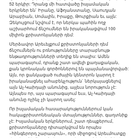
52 երկիր: Դրանց մի հատվածը իսլամական
երկրներ են` Իրանը, Աֆղանստանը, Սաուդյան
Արաբիան, Սոմալին, Իրաքը, Թուրքիան եւ այլն:
Զեկույցում նշվում է, որ ներկա պահին ողջ
աշխարհում ճնշումներ են իրականացվում 100
միլիոն քրիստոնյաների դեմ:
Մերձավոր Արեւելքում քրիստոնյաների դեմ
ճնշումներն ու բռնությունները տարաբնույթ
ենթադրությունների տեղիք են տալիս: Ամեն
պարագայում, դրանք շատ ավելի քաղաքական,
քան կրոնական գործոններով են պայմանավորված:
Այն, որ ցանկացած ուժային կենտրոն կարող է
իրականացնել ահաբեկչություն` ներկայացնելով
այն Ալ-Կաիդայի անունից, այլեւս նորություն չէ:
Այնպես որ, այս պարագայում եւս, Ալ-Կաիդայի
անունը ոչինչ չի կարող ասել:
Որ իսլամական հասարակություններում կան
հակաքրիստոնեական մտայնություններ, գաղտնիք
չէ: Իսլամական երկրներում, շատ դեպքերում,
քրիստոնյաները դիտարկվում են որպես
«հինգերորդ շարասյուն», որի միջոցով Արեւմուտքը