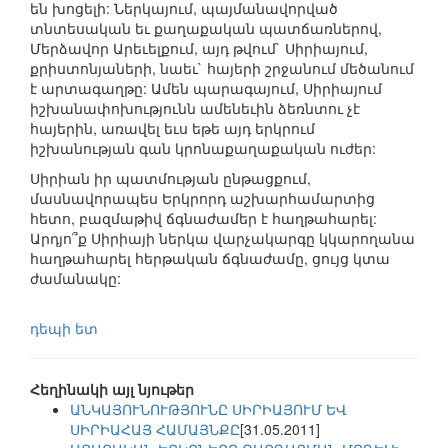
են խոցելի: Ներկայում, պայմանավորված
տնտեսական եւ քաղաքական պատճառներով,
Մերձավոր Արեւելքում, այդ թվում` Սիրիայում,
քրիստոնյաների, նաեւ` հայերի շրջանում մեծանում
է արտագաղթը: Ամեն պարագայում, Սիրիայում
իշխանափոխությունն ամենեւին ձեռնտու չէ
հայերին, առավել եւս եթե այդ երկրում
իշխանության գան կրոնաքաղաքական ուժեր:
Սիրիան իր պատմության ընթացքում,
մասնավորապես Երկրորդ աշխարհամարտից
հետո, բազմաթիվ ճգնաժամեր է հաղթահարել:
Արդյո՞ք Սիրիայի ներկա վարչակարգը կկարողանա
հաղթահարել հերթական ճգնաժամը, ցույց կտա
ժամանակը:
դեպի ետ
Հեղինակի այլ նյութեր
ԱՆԿԱՅՈՒՆՈՒԹՅՈՒՆԸ ՍԻՐԻԱՅՈՒՄ ԵՎ
ՍԻՐԻԱՀԱՅ ՀԱՄԱՅՆՔԸ
[31.05.2011]