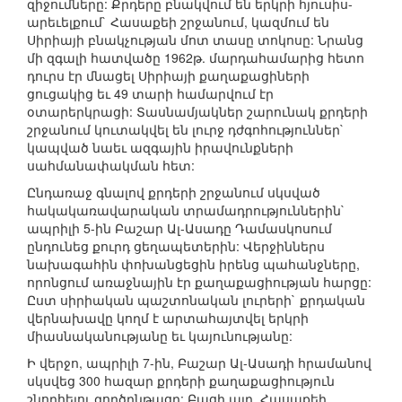
զիջումները: Քրդերը բնակվում են երկրի հյուսիս-
արեւելքում` Հասաքեի շրջանում, կազմում են
Սիրիայի բնակչության մոտ տասը տոկոսը: Նրանց
մի զգալի հատվածը 1962թ. մարդահամարից հետո
դուրս էր մնացել Սիրիայի քաղաքացիների
ցուցակից եւ 49 տարի համարվում էր
օտարերկրացի: Տասնամյակներ շարունակ քրդերի
շրջանում կուտակվել են լուրջ դժգոհություններ`
կապված նաեւ ազգային իրավունքների
սահմանափակման հետ:
Ընդառաջ գնալով քրդերի շրջանում սկսված
հակակառավարական տրամադրություններին`
ապրիլի 5-ին Բաշար Ալ-Ասադը Դամասկոսում
ընդունեց քուրդ ցեղապետերին: Վերջիններս
նախագահին փոխանցեցին իրենց պահանջները,
որոնցում առաջնային էր քաղաքացիության հարցը:
Ըստ սիրիական պաշտոնական լուրերի` քրդական
վերնախավը կողմ է արտահայտվել երկրի
միասնականությանը եւ կայունությանը:
Ի վերջո, ապրիլի 7-ին, Բաշար Ալ-Ասադի հրամանով
սկսվեց 300 հազար քրդերի քաղաքացիություն
շնորհելու գործընթացը: Բացի այդ, Հասաքեի