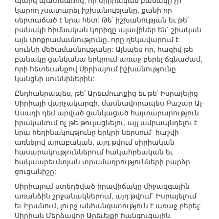
պարզ պատճառով, որ սիրիական բանակը չի
կարող չսատարել իշխանությանը, քանի որ
սերտաճած է նրա հետ: Թե՛ իշխանության եւ թե՛
բանակի հիմնական կորիզը ալավիներ են` շիական
այն փոքրամասնությունը, որը ղեկավարում է
սուննի մեծամասնությանը: Այնպես որ, հազիվ թե
բանակը ցանկանա երկրում առաջ բերել ճգնաժամ,
որի հետեւանքով Սիրիայում իշխանությունը
կանցնի սուննիներին:
Ընդհանրապես, թե՛ Արեւմուտքից եւ թե՛ Իսրայելից
Սիրիայի վարչակարգի, մասնավորապես Բաշար Ալ-
Ասադի դեմ արված ցանկացած հայտարարություն
իրականում ոչ թե թուլացնելու, այլ ամրապնդելու է
նրա հեղինակությունը երկրի ներսում` հաշվի
առնելով արաբական, այդ թվում սիրիական
հասարակություններում հակահրեական եւ
հակաարեւմտյան տրամադրությունների բարձր
ցուցանիշը:
Սիրիայում ստեղծված իրավիճակը միջազգային
առանձին շրջանակներում, այդ թվում` Իսրայելում
եւ Իրանում, լուրջ անհանգստություն է առաջ բերել:
Սիրիան Մերձավոր Արեւելքի հանգուցային