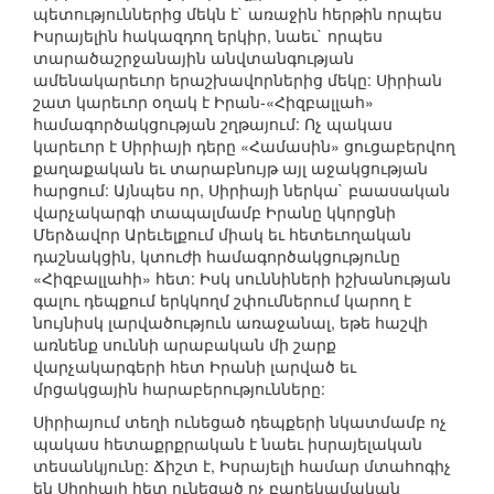
պետություններից մեկն է` առաջին հերթին որպես
Իսրայելին հակազդող երկիր, նաեւ` որպես
տարածաշրջանային անվտանգության
ամենակարեւոր երաշխավորներից մեկը: Սիրիան
շատ կարեւոր օղակ է Իրան-«Հիզբալլահ»
համագործակցության շղթայում: Ոչ պակաս
կարեւոր է Սիրիայի դերը «Համասին» ցուցաբերվող
քաղաքական եւ տարաբնույթ այլ աջակցության
հարցում: Այնպես որ, Սիրիայի ներկա` բաասական
վարչակարգի տապալմամբ Իրանը կկորցնի
Մերձավոր Արեւելքում միակ եւ հետեւողական
դաշնակցին, կտուժի համագործակցությունը
«Հիզբալլահի» հետ: Իսկ սուննիների իշխանության
գալու դեպքում երկկողմ շփումներում կարող է
նույնիսկ լարվածություն առաջանալ, եթե հաշվի
առնենք սուննի արաբական մի շարք
վարչակարգերի հետ Իրանի լարված եւ
մրցակցային հարաբերությունները:
Սիրիայում տեղի ունեցած դեպքերի նկատմամբ ոչ
պակաս հետաքրքրական է նաեւ իսրայելական
տեսանկյունը: Ճիշտ է, Իսրայելի համար մտահոգիչ
են Սիրիայի հետ ունեցած ոչ բարեկամական