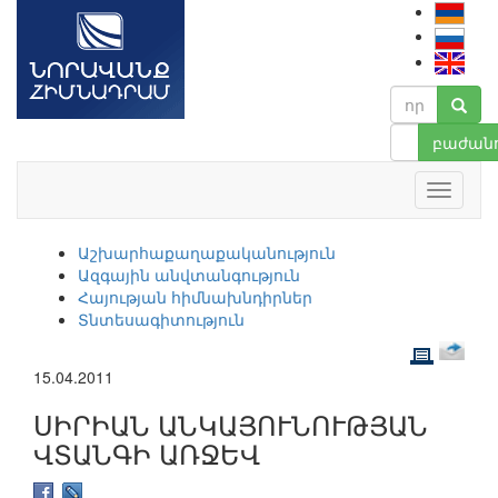
բաժանո
Աշխարհաքաղաքականություն
Ազգային անվտանգություն
Հայության հիմնախնդիրներ
Տնտեսագիտություն
15.04.2011
ՍԻՐԻԱՆ ԱՆԿԱՅՈՒՆՈՒԹՅԱՆ
ՎՏԱՆԳԻ ԱՌՋԵՎ