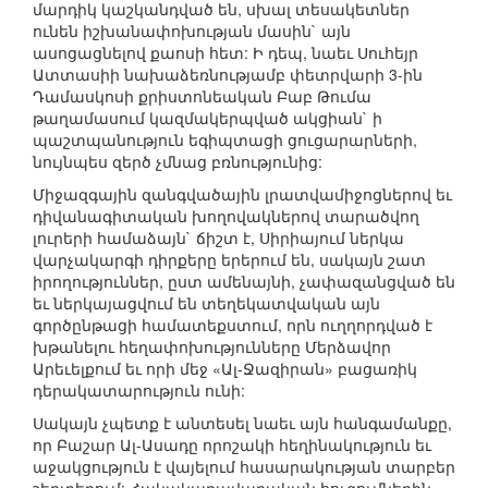
մարդիկ կաշկանդված են, սխալ տեսակետներ
ունեն իշխանափոխության մասին` այն
ասոցացնելով քաոսի հետ: Ի դեպ, նաեւ Սուհեյր
Ատտասիի նախաձեռնությամբ փետրվարի 3-ին
Դամասկոսի քրիստոնեական Բաբ Թումա
թաղամասում կազմակերպված ակցիան` ի
պաշտպանություն եգիպտացի ցուցարարների,
նույնպես զերծ չմնաց բռնությունից:
Միջազգային զանգվածային լրատվամիջոցներով եւ
դիվանագիտական խողովակներով տարածվող
լուրերի համաձայն` ճիշտ է, Սիրիայում ներկա
վարչակարգի դիրքերը երերում են, սակայն շատ
իրողություններ, ըստ ամենայնի, չափազանցված են
եւ ներկայացվում են տեղեկատվական այն
գործընթացի համատեքստում, որն ուղղորդված է
խթանելու հեղափոխությունները Մերձավոր
Արեւելքում եւ որի մեջ «Ալ-Ջազիրան» բացառիկ
դերակատարություն ունի:
Սակայն չպետք է անտեսել նաեւ այն հանգամանքը,
որ Բաշար Ալ-Ասադը որոշակի հեղինակություն եւ
աջակցություն է վայելում հասարակության տարբեր