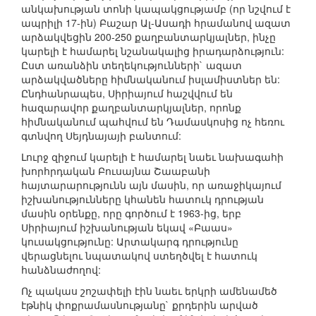
անկախության տոնի կապակցությամբ (որ նշվում է
ապրիլի 17-ին) Բաշար Ալ-Ասադի հրամանով ազատ
արձակվեցին 200-250 քաղբանտարկյալներ, ինչը
կարելի է համարել նշանակալից իրադարձություն:
Ըստ առանձին տեղեկությունների` ազատ
արձակվածները հիմնականում իսլամիստներ են:
Ընդհանրապես, Սիրիայում հաշվվում են
հազարավոր քաղբանտարկյալներ, որոնք
հիմնականում պահվում են Դամասկոսից ոչ հեռու
գտնվող Սեյդնայայի բանտում:
Լուրջ զիջում կարելի է համարել նաեւ նախագահի
խորհրդական Բուսայնա Շաաբանի
հայտարարությունն այն մասին, որ առաջիկայում
իշխանությունները կհանեն հատուկ դրության
մասին օրենքը, որը գործում է 1963-ից, երբ
Սիրիայում իշխանության եկավ «Բաաս»
կուսակցությունը: Արտակարգ դրությունը
վերացնելու նպատակով ստեղծվել է հատուկ
հանձնաժողով:
Ոչ պակաս շոշափելի էին նաեւ երկրի ամենամեծ
էթնիկ փոքրամասնությանը` քրդերին արված