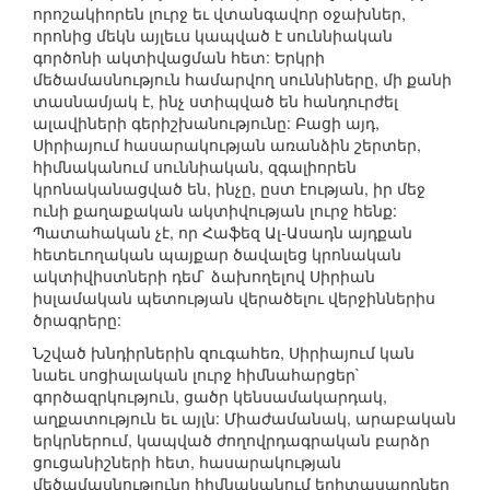
որոշակիորեն լուրջ եւ վտանգավոր օջախներ,
որոնից մեկն այլեւս կապված է սուննիական
գործոնի ակտիվացման հետ: Երկրի
մեծամասնություն համարվող սուննիները, մի քանի
տասնամյակ է, ինչ ստիպված են հանդուրժել
ալավիների գերիշխանությունը: Բացի այդ,
Սիրիայում հասարակության առանձին շերտեր,
հիմնականում սուննիական, զգալիորեն
կրոնականացված են, ինչը, ըստ էության, իր մեջ
ունի քաղաքական ակտիվության լուրջ հենք:
Պատահական չէ, որ Հաֆեզ Ալ-Ասադն այդքան
հետեւողական պայքար ծավալեց կրոնական
ակտիվիստների դեմ` ձախողելով Սիրիան
իսլամական պետության վերածելու վերջիններիս
ծրագրերը:
Նշված խնդիրներին զուգահեռ, Սիրիայում կան
նաեւ սոցիալական լուրջ հիմնահարցեր`
գործազրկություն, ցածր կենսամակարդակ,
աղքատություն եւ այլն: Միաժամանակ, արաբական
երկրներում, կապված ժողովրդագրական բարձր
ցուցանիշների հետ, հասարակության
մեծամասնությունը հիմնականում երիտասարդներ