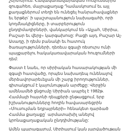
շերտերում: Հակակառավարական հուզումներին
զուգահեռ, մայրաքաղաք Դամասկոսում եւ այլ
քաղաքներում տեղի են ունեցել հանրահավաքներ
եւ երթեր` ի պաշտպանություն նախագահի, որի
կողմնակիցները, ի տարբերություն
ընդդիմադիրների, վանկարկում են «Ալլահ, Սիրիա,
Բաշար եւ վերջ» կարգախոսը: Բացի այդ, Բաշար Ալ-
Ասադը, ի դեմս բանակի եւ հատուկ
ծառայությունների, դեռեւս զգալի ռեսուրս ունի
պայքարելու հակակառավարական հուզումների
դեմ:
Փաստ է նաեւ, որ սիրիական հասարակության մի
զգալի հատվածը, որպես նախադեպ ունենալով
մերձավորարեւելյան մի շարք իրողություններ,
գիտակցում է կայունության արժեքը: Վերջին
ամենամեծ ցնցումը Սիրիան ապրել է 1982թ.
Համմայի հայտնի դեպքերի ընթացքում, երբ
իշխանությունները հողին հավասարեցրին
«Մուսուլման եղբայրների» հենակետ դարձած
Համմա քաղաքը` արմատախիլ անելով
կրոնաքաղաքական ընդդիմությանը:
Ամեն պարագայում, Սիրիայում կան լարվածության