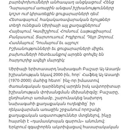
բարեփոխումների անհապաղ անցկացում: Հենց
Դարաայում առաջին անգամ իշխանությունները
կոշտ ուժ կիրառեցին ցուցարարների դեմ:
Հետագայում, հակակառավարական ելույթներ
տեղի ունեցան Սիրիայի այլ քաղաքներում`
Հալեպում, Կամիշլիում, Հոմսում, Լաթաքիայում,
Բանյասում, Տարտուսում, Իդլիբում, Դեյր Զորում,
Համմայում, Դումայում եւ այլուր:
Իշխանությունների եւ ցուցարարների միջեւ
բախումների հետեւանքով արդեն զոհվել են
հարյուրից ավելի մարդիկ:
Սիրիայի երիտասարդ նախագահ Բաշար Ալ-Ասադն
իշխանության եկավ 2000-ին, հոր` Հաֆեզ Ալ-Ասադի
(1970-2000) մահից հետո` ինչ-որ իմաստով
ժառանգական դարձնելով արդեն իսկ ավտորիտար
իշխանության փոխանցման մեխանիզմը: Բաշարը,
ընդհանուր առմամբ, շարունակեց նախորդ
նախագահի քաղաքական ուղեգիծը` իր
ղեկավարման առաջին շրջանում որոշակի
քաղաքական ազատություններ մտցնելով, ինչը
հայտնի է «դամասկոսյան գարուն» անունով:
Երկրում զգալիորեն ակտիվացավ հասարակական