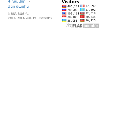
Գլխավոր
⋅
Մեր մասին
© ՑԱՆՑԱՅԻՆ
ՀԵՏԱԶՈՏԱԿԱՆ ԻՆՍՏԻՏՈՒՏ