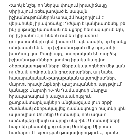
Հարկ է նշել, որ ներկա փուլում իրավիճակը
Սիրիայում թեեւ լարված է, սակայն
իշխանություններին առայժմ հաջողվում է
վերահսկել իրավիճակը: Դժվար է կանխատեսել, թե
ինչ ընթացք կստանան դեպքերը հետագայում: Այն,
որ իշխանություններն ուժ են կիրառում
ցուցարարների դեմ, խոսում է այն մասին, որ նրանք
անվստահ են եւ որ իշխանության մեջ որոշակի
խուճապ կա: Բացի այդ, սովորական են դարձել
իշխանությունների կողմից իրականացվող
ձերբակալությունները: Ձերբակալվողների մեջ կան
ոչ միայն սովորական ցուցարարներ, այլ նաեւ
հասարակական-քաղաքական ակտիվիստներ,
մարդու իրավունքների պաշտպաններ, այդ թվում`
կանայք: Մարտի 16-ին Դամասկոսի Մարջա
հրապարակում ի պաշտպանություն
քաղբանտարկյալների անցկացված լուռ երթի
ժամանակ ձերբակալվեց դամասկոսցի հայտնի կին
ակտիվիստ Սուհեյր Ատտասին, որն ազատ
արձակվեց միայն ապրիլի սկզբին: Ատտասիների
հայտնի ընտանիքից սերող Սուհեյրը Սիրիան
համարում է «լռության թագավորություն», որտեղ