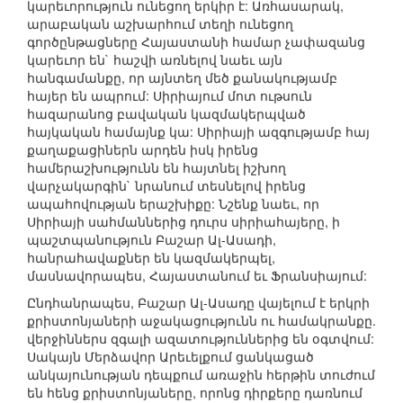
կարեւորություն ունեցող երկիր է: Առհասարակ,
արաբական աշխարհում տեղի ունեցող
գործընթացները Հայաստանի համար չափազանց
կարեւոր են` հաշվի առնելով նաեւ այն
հանգամանքը, որ այնտեղ մեծ քանակությամբ
հայեր են ապրում: Սիրիայում մոտ ութսուն
հազարանոց բավական կազմակերպված
հայկական համայնք կա: Սիրիայի ազգությամբ հայ
քաղաքացիներն արդեն իսկ իրենց
համերաշխությունն են հայտնել իշխող
վարչակարգին` նրանում տեսնելով իրենց
ապահովության երաշխիքը: Նշենք նաեւ, որ
Սիրիայի սահմաններից դուրս սիրիահայերը, ի
պաշտպանություն Բաշար Ալ-Ասադի,
հանրահավաքներ են կազմակերպել,
մասնավորապես, Հայաստանում եւ Ֆրանսիայում:
Ընդհանրապես, Բաշար Ալ-Ասադը վայելում է երկրի
քրիստոնյաների աջակացությունն ու համակրանքը.
վերջիններս զգալի ազատություններից են օգտվում:
Սակայն Մերձավոր Արեւելքում ցանկացած
անկայունության դեպքում առաջին հերթին տուժում
են հենց քրիստոնյաները, որոնց դիրքերը դառնում