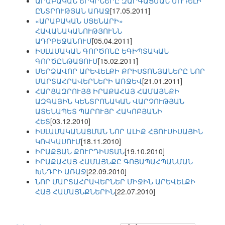
ԱՐԱԲԱԿԱՆ ԵՐԿՐՆԵՐԸ ԶԱՐԳԱՑՄԱՆ ՄՈԴԵԼԻ
ԸՆՏՐՈՒԹՅԱՆ ԱՌԱՋ
[17.05.2011]
«ԱՐԱԲԱԿԱՆ ՍՑԵՆԱՐԻ»
ՀԱՎԱՆԱԿԱՆՈՒԹՅՈՒՆՆ
ԱԴՐԲԵՋԱՆՈՒՄ
[05.04.2011]
ԻՍԼԱՄԱԿԱՆ ԳՈՐԾՈՆԸ ԵԳԻՊՏԱԿԱՆ
ԳՈՐԾԸՆԹԱՑՈՒՄ
[15.02.2011]
ՄԵՐՁԱՎՈՐ ԱՐԵՎԵԼՔԻ ՔՐԻՍՏՈՆՅԱՆԵՐԸ ՆՈՐ
ՄԱՐՏԱՀՐԱՎԵՐՆԵՐԻ ԱՌՋԵՎ
[21.01.2011]
ՀԱՐՑԱԶՐՈՒՅՑ ԻՐԱՔԱՀԱՅ ՀԱՄԱՅՆՔԻ
ԱԶԳԱՅԻՆ ԿԵՆՏՐՈՆԱԿԱՆ ՎԱՐՉՈՒԹՅԱՆ
ԱՏԵՆԱՊԵՏ ՊԱՐՈՒՅՐ ՀԱԿՈԲՅԱՆԻ
ՀԵՏ
[03.12.2010]
ԻՍԼԱՄԱԿԱՆԱՑՄԱՆ ՆՈՐ ԱԼԻՔ ՀՅՈՒՍԻՍԱՅԻՆ
ԿՈՎԿԱՍՈՒՄ
[18.11.2010]
ԻՐԱՔՅԱՆ ՔՈՒՐԴԻՍՏԱՆ
[19.10.2010]
ԻՐԱՔԱՀԱՅ ՀԱՄԱՅՆՔԸ ԳՈՅԱՊԱՀՊԱՆՄԱՆ
ԽՆԴՐԻ ԱՌԱՋ
[22.09.2010]
ՆՈՐ ՄԱՐՏԱՀՐԱՎԵՐՆԵՐ ՄԻՋԻՆ ԱՐԵՎԵԼՔԻ
ՀԱՅ ՀԱՄԱՅՆՔՆԵՐԻՆ
[22.07.2010]