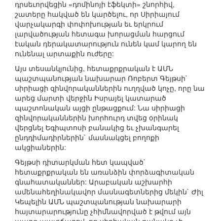
դրսեւորվեցին «դոմինոյի էֆեկտի» շնորհիվ,
շատերը հակված են կարծելու, որ Սիրիայում
վարչակարգի փոփոխության եւ երկրում
լարվածության հետագա խորացման հարցում
էական դերակատարություն ունեն կամ կարող են
ունենալ արտաքին ուժերը:
Այս տեսանկյունից, հետաքրքրական է ԱՄՆ
պաշտպանության նախարար Ռոբերտ Գեյթսի`
սիրիացի զինվորականներին ուղղված կոչը, որը նա
արեց մարտի վերջին Իսրայել կատարած
պաշտոնական այցի ընթացքում: Նա սիրիացի
զինվորականներին խորհուրդ տվեց օրինակ
վերցնել Եգիպտոսի բանակից եւ չխանգարել
ընդդիմադիրներին` մասնակցել բողոքի
ակցիաներին:
Գեյթսի դիտարկման հետ կապված`
հետաքրքրական են առանձին փորձագիտական
գնահատականներ: Արաբական աշխարհի
ամենահեղինակավոր մասնագետներից մեկին` Ժիլ
Կեպելին ԱՄՆ պաշտպանության նախարարի
հայտարարությունը չհիմնավորված է թվում այն