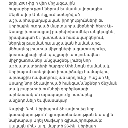
եղել 2001-ից ի վեր միջազգային
հարաբերություններում եւ մասնավորապես
Մերձավոր Արեւելքում ստեղծված
աշխարհաքաղաքական իրողությունների եւ
Սիրիային ուղղված մարտահրավերների հետ: Ալ-
Ասադը խոստացավ բարեփոխումներ անցկացնել
իրավապահ եւ դատական համակարգերում,
ներդնել բազմակուսակցական համակարգ,
մեծացնել լրատվամիջոցների ազատությունը,
կոռուպցիայի դեմ պայքարի արդյունավետ
միջոցառումներ անցկացնել, լուծել նոր
աշխատատեղերի հարցը: Միեւնույն ժամանակ,
Սիրիայում ստեղծված իրավիճակը համարելով
արտաքին դավադրության արդյունք` Բաշար Ալ-
Ասադը նոր ձեւավորված հանգամանքների ճնշման
տակ բարեփոխումների գործընթացի
արհեստական արագացումը համարեց
անընդունելի եւ վնասակար:
Ապրիլի 3-ին Սիրիայում ձեւավորվեց նոր
կառավարություն` գյուղատնտեսության նախկին
նախարար Ադել Սաֆարի գլխավորությամբ:
Սակայն մինչ այդ, մարտի 26-ին, Սիրիայի