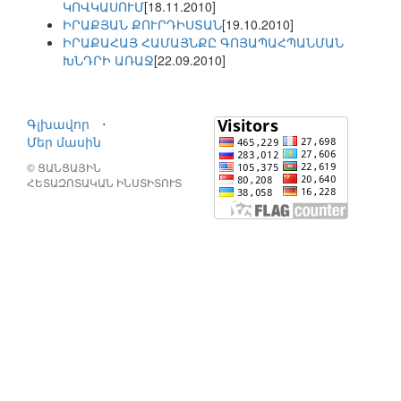
ԿՈՎԿԱՍՈՒՄ
[18.11.2010]
ԻՐԱՔՅԱՆ ՔՈՒՐԴԻՍՏԱՆ
[19.10.2010]
ԻՐԱՔԱՀԱՅ ՀԱՄԱՅՆՔԸ ԳՈՅԱՊԱՀՊԱՆՄԱՆ
ԽՆԴՐԻ ԱՌԱՋ
[22.09.2010]
Գլխավոր
⋅
Մեր մասին
© ՑԱՆՑԱՅԻՆ
ՀԵՏԱԶՈՏԱԿԱՆ ԻՆՍՏԻՏՈՒՏ