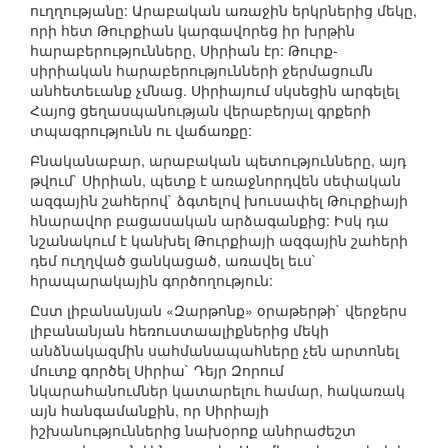
ուղղությանը: Արաբական առաջին երկրներից մեկը,
որի հետ Թուրքիան կարգավորեց իր խրթին
հարաբերությունները, Սիրիան էր: Թուրք-
սիրիական հարաբերությունների ջերմացումն
անհետեւանք չմնաց. Սիրիայում սկսեցին արգելել
Հայոց ցեղասպանության վերաբերյալ գրքերի
տպագրությունն ու վաճառքը:
Բնականաբար, արաբական պետությունները, այդ
թվում` Սիրիան, պետք է առաջնորդվեն սեփական
ազգային շահերով` ձգտելով խուսափել Թուրքիայի
հնարավոր բացասական արձագանքից: Իսկ դա
նշանակում է կանխել Թուրքիայի ազգային շահերի
դեմ ուղղված ցանկացած, առավել եւս`
հրապարակային գործողություն:
Ըստ լիբանանյան «Զարթոնք» օրաթերթի` վերջերս
լիբանանյան հեռուստաալիքներից մեկի
անձնակազմին սահմանապահները չեն արտոնել
մուտք գործել Սիրիա` Դեյր Զորում
նկարահանումներ կատարելու համար, հակառակ
այն հանգամանքին, որ Սիրիայի
իշխանություններից նախօրոք անհրաժեշտ