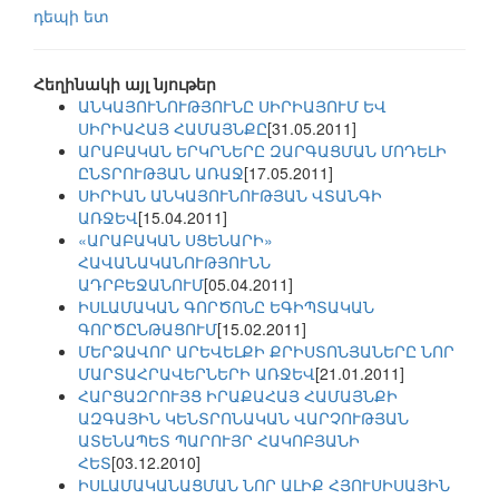
դեպի ետ
Հեղինակի այլ նյութեր
ԱՆԿԱՅՈՒՆՈՒԹՅՈՒՆԸ ՍԻՐԻԱՅՈՒՄ ԵՎ
ՍԻՐԻԱՀԱՅ ՀԱՄԱՅՆՔԸ
[31.05.2011]
ԱՐԱԲԱԿԱՆ ԵՐԿՐՆԵՐԸ ԶԱՐԳԱՑՄԱՆ ՄՈԴԵԼԻ
ԸՆՏՐՈՒԹՅԱՆ ԱՌԱՋ
[17.05.2011]
ՍԻՐԻԱՆ ԱՆԿԱՅՈՒՆՈՒԹՅԱՆ ՎՏԱՆԳԻ
ԱՌՋԵՎ
[15.04.2011]
«ԱՐԱԲԱԿԱՆ ՍՑԵՆԱՐԻ»
ՀԱՎԱՆԱԿԱՆՈՒԹՅՈՒՆՆ
ԱԴՐԲԵՋԱՆՈՒՄ
[05.04.2011]
ԻՍԼԱՄԱԿԱՆ ԳՈՐԾՈՆԸ ԵԳԻՊՏԱԿԱՆ
ԳՈՐԾԸՆԹԱՑՈՒՄ
[15.02.2011]
ՄԵՐՁԱՎՈՐ ԱՐԵՎԵԼՔԻ ՔՐԻՍՏՈՆՅԱՆԵՐԸ ՆՈՐ
ՄԱՐՏԱՀՐԱՎԵՐՆԵՐԻ ԱՌՋԵՎ
[21.01.2011]
ՀԱՐՑԱԶՐՈՒՅՑ ԻՐԱՔԱՀԱՅ ՀԱՄԱՅՆՔԻ
ԱԶԳԱՅԻՆ ԿԵՆՏՐՈՆԱԿԱՆ ՎԱՐՉՈՒԹՅԱՆ
ԱՏԵՆԱՊԵՏ ՊԱՐՈՒՅՐ ՀԱԿՈԲՅԱՆԻ
ՀԵՏ
[03.12.2010]
ԻՍԼԱՄԱԿԱՆԱՑՄԱՆ ՆՈՐ ԱԼԻՔ ՀՅՈՒՍԻՍԱՅԻՆ