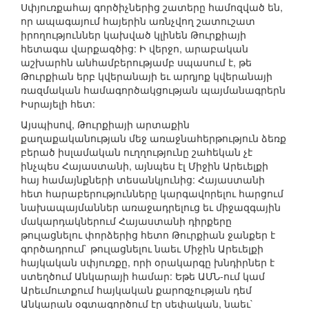
Սփյուռքահայ գործիչներից շատերը համոզված են,
որ ապագայում հայերին առնչվող շատուշատ
իրողություններ կախված կլինեն Թուրքիայի
հետագա վարքագծից: Ի վերջո, արաբական
աշխարհն անհամբերությամբ սպասում է, թե
Թուրքիան երբ կվերանայի եւ արդյոք կվերանայի
ռազմական համագործակցության պայմանագրերն
Իսրայելի հետ:
Այսպիսով, Թուրքիայի արտաքին
քաղաքականության մեջ առաջնահերթություն ձեռք
բերած իսլամական ուղղությունը շահեկան չէ
ինչպես Հայաստանի, այնպես էլ Միջին Արեւելքի
հայ համայնքների տեսանկյունից: Հայաստանի
հետ հարաբերությունները կարգավորելու հարցում
նախապայմաններ առաջադրելուց եւ միջազգային
մակարդակներում Հայաստանի դիրքերը
թուլացնելու փորձերից հետո Թուրքիան ջանքեր է
գործադրում` թուլացնելու նաեւ Միջին Արեւելքի
հայկական սփյուռքը, որի օրակարգը խնդիրներ է
ստեղծում Անկարայի համար: Եթե ԱՄՆ-ում կամ
Արեւմուտքում հայկական քարոզչության դեմ
Անկարան օգտագործում էր սեփական, նաեւ`