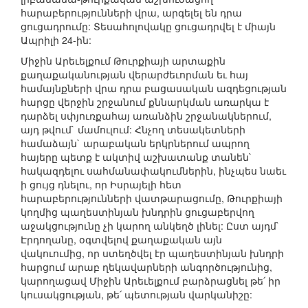
հարաբերությունների վրա, արգելել են դրա
ցուցադրումը: Տեսահոլովակը ցուցադրվել է միայն
Ապրիլի 24-ին:
Միջին Արեւելքում Թուրքիայի արտաքին
քաղաքականության վերարժեւորման եւ հայ
համայնքների վրա դրա բացասական ազդեցության
հարցը վերջին շրջանում քննարկման առարկա է
դարձել սփյուռքահայ առանձին շրջանակներում,
այդ թվում` մամուլում: Հնչող տեսակետների
համաձայն` արաբական երկրներում ապրող
հայերը պետք է ակտիվ աշխատանք տանեն`
հակազդելու սահմանափակումներին, ինչպես նաեւ
ի ցույց դնելու, որ Իսրայելի հետ
հարաբերությունների վատթարացումը, Թուրքիայի
կողմից պաղեստինյան խնդրին ցուցաբերվող
աջակցությունը չի կարող անկեղծ լինել: Ըստ այդմ`
Էրդողանը, օգտվելով քաղաքական այն
վակուումից, որ ստեղծվել էր պաղեստինյան խնդրի
հարցում արաբ ղեկավարների անգործությունից,
կարողացավ Միջին Արեւելքում բարձրացնել թե՛ իր
կուսակցության, թե՛ պետության վարկանիշը: