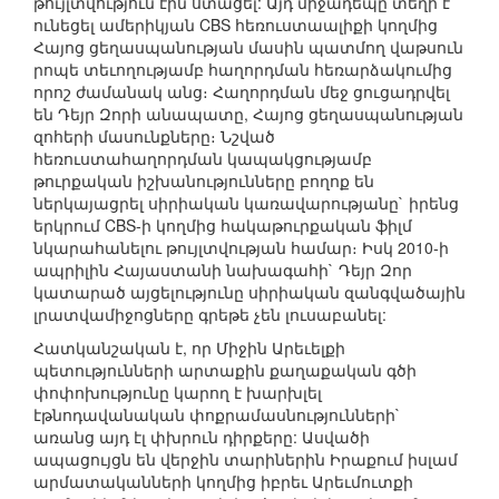
թույլտվություն էին ստացել: Այդ միջադեպը տեղի է
ունեցել ամերիկյան CBS հեռուստաալիքի կողմից
Հայոց ցեղասպանության մասին պատմող վաթսուն
րոպե տեւողությամբ հաղորդման հեռարձակումից
որոշ ժամանակ անց։ Հաղորդման մեջ ցուցադրվել
են Դեյր Զորի անապատը, Հայոց ցեղասպանության
զոհերի մասունքները։ Նշված
հեռուստահաղորդման կապակցությամբ
թուրքական իշխանությունները բողոք են
ներկայացրել սիրիական կառավարությանը` իրենց
երկրում CBS-ի կողմից հակաթուրքական ֆիլմ
նկարահանելու թույլտվության համար։ Իսկ 2010-ի
ապրիլին Հայաստանի նախագահի` Դեյր Զոր
կատարած այցելությունը սիրիական զանգվածային
լրատվամիջոցները գրեթե չեն լուսաբանել:
Հատկանշական է, որ Միջին Արեւելքի
պետությունների արտաքին քաղաքական գծի
փոփոխությունը կարող է խարխլել
էթնոդավանական փոքրամասնությունների`
առանց այդ էլ փխրուն դիրքերը: Ասվածի
ապացույցն են վերջին տարիներին Իրաքում իսլամ
արմատականների կողմից իբրեւ Արեւմուտքի