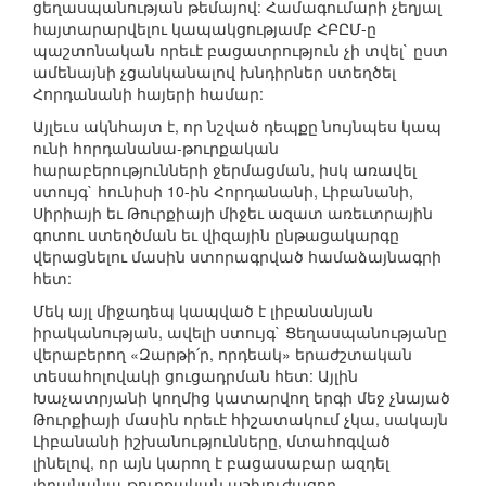
ցեղասպանության թեմայով: Համագումարի չեղյալ
հայտարարվելու կապակցությամբ ՀԲԸՄ-ը
պաշտոնական որեւէ բացատրություն չի տվել` ըստ
ամենայնի չցանկանալով խնդիրներ ստեղծել
Հորդանանի հայերի համար:
Այլեւս ակնհայտ է, որ նշված դեպքը նույնպես կապ
ունի հորդանանա-թուրքական
հարաբերությունների ջերմացման, իսկ առավել
ստույգ` հունիսի 10-ին Հորդանանի, Լիբանանի,
Սիրիայի եւ Թուրքիայի միջեւ ազատ առեւտրային
գոտու ստեղծման եւ վիզային ընթացակարգը
վերացնելու մասին ստորագրված համաձայնագրի
հետ:
Մեկ այլ միջադեպ կապված է լիբանանյան
իրականության, ավելի ստույգ` Ցեղասպանությանը
վերաբերող «Զարթի՛ր, որդեակ» երաժշտական
տեսահոլովակի ցուցադրման հետ: Այլին
Խաչատրյանի կողմից կատարվող երգի մեջ չնայած
Թուրքիայի մասին որեւէ հիշատակում չկա, սակայն
Լիբանանի իշխանությունները, մտահոգված
լինելով, որ այն կարող է բացասաբար ազդել
լիբանանա-թուրքական աշխուժացող