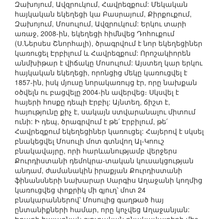
Զախոյում, Ավզրուկում, Հավրեզքում: Մեկական
հայկական եկեղեցի կա Բասրայում, Քիրքուքում,
Զախոյում, Մոսուլում, Ավզրուկում: Երկու տարի
առաջ, 2008-ին, եկեղեցի հիմնվեց Դոհուքում
(Ս.Ներսես Շնորհալի), ծրագրվում է նոր եկեղեցիներ
կառուցել Էրբիլում և Հավրեզքում: Որոշակիորեն
անմխիթար է վիճակը Մոսուլում: Այստեղ կար երկու
հայկական եկեղեցի, որոնցից մեկը կառուցվել է
1857-ին, իսկ մյուսը նորակառույց էր, որը նախքան
օծվելն ու բացվելը 2004-ին ավերվեց։ Սկսվել է
հայերի հոսքը դեպի Էրբիլ: Այնտեղ, ճիշտ է,
հայությունը քիչ է, սակայն ստվարանալու միտում
ունի: Ի դեպ, ծրագրվում է թե՛ Էրբիլում, թե՛
Հավրեզքում եկեղեցիներ կառուցել: Հայերով է սկսել
բնակեցվել Մոսուլի մոտ գտնվող Ալ-Կոուշ
բնակավայրը, որի հարևանությամբ վերջերս
Քուրդիստանի դեմոկրա-տական կուսակցության
անդամ, ժամանակին իրաքյան Քուրդիստանի
ֆինանսների նախարար Սարգիս Աղաջանի կողմից
կառուցվեց փոքրիկ մի գյուղ՝ մոտ 24
բնակարաններով՝ Մոսուլից գաղթած հայ
ընտանիքների համար, որը կոչվեց Աղաջանյան: