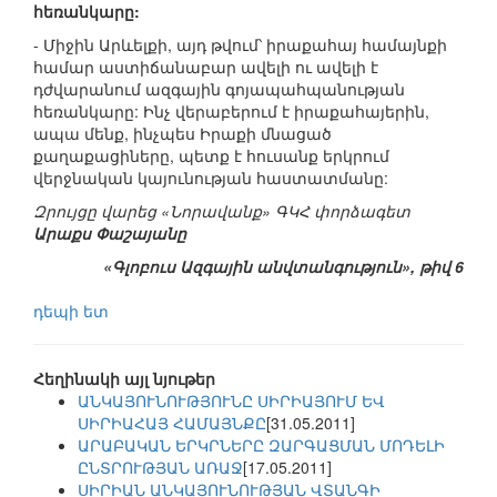
հեռանկարը:
- Միջին Արևելքի, այդ թվում՝ իրաքահայ համայնքի
համար աստիճանաբար ավելի ու ավելի է
դժվարանում ազգային գոյապահպանության
հեռանկարը: Ինչ վերաբերում է իրաքահայերին,
ապա մենք, ինչպես Իրաքի մնացած
քաղաքացիները, պետք է հուսանք երկրում
վերջնական կայունության հաստատմանը:
Զրույցը վարեց «Նորավանք» ԳԿՀ փորձագետ
Արաքս Փաշայանը
«Գլոբուս Ազգային անվտանգություն», թիվ 6
դեպի ետ
Հեղինակի այլ նյութեր
ԱՆԿԱՅՈՒՆՈՒԹՅՈՒՆԸ ՍԻՐԻԱՅՈՒՄ ԵՎ
ՍԻՐԻԱՀԱՅ ՀԱՄԱՅՆՔԸ
[31.05.2011]
ԱՐԱԲԱԿԱՆ ԵՐԿՐՆԵՐԸ ԶԱՐԳԱՑՄԱՆ ՄՈԴԵԼԻ
ԸՆՏՐՈՒԹՅԱՆ ԱՌԱՋ
[17.05.2011]
ՍԻՐԻԱՆ ԱՆԿԱՅՈՒՆՈՒԹՅԱՆ ՎՏԱՆԳԻ