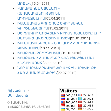
ԱՌՋԵՎ
[15.04.2011]
«ԱՐԱԲԱԿԱՆ ՍՑԵՆԱՐԻ»
ՀԱՎԱՆԱԿԱՆՈՒԹՅՈՒՆՆ
ԱԴՐԲԵՋԱՆՈՒՄ
[05.04.2011]
ԻՍԼԱՄԱԿԱՆ ԳՈՐԾՈՆԸ ԵԳԻՊՏԱԿԱՆ
ԳՈՐԾԸՆԹԱՑՈՒՄ
[15.02.2011]
ՄԵՐՁԱՎՈՐ ԱՐԵՎԵԼՔԻ ՔՐԻՍՏՈՆՅԱՆԵՐԸ ՆՈՐ
ՄԱՐՏԱՀՐԱՎԵՐՆԵՐԻ ԱՌՋԵՎ
[21.01.2011]
ԻՍԼԱՄԱԿԱՆԱՑՄԱՆ ՆՈՐ ԱԼԻՔ ՀՅՈՒՍԻՍԱՅԻՆ
ԿՈՎԿԱՍՈՒՄ
[18.11.2010]
ԻՐԱՔՅԱՆ ՔՈՒՐԴԻՍՏԱՆ
[19.10.2010]
ԻՐԱՔԱՀԱՅ ՀԱՄԱՅՆՔԸ ԳՈՅԱՊԱՀՊԱՆՄԱՆ
ԽՆԴՐԻ ԱՌԱՋ
[22.09.2010]
ՆՈՐ ՄԱՐՏԱՀՐԱՎԵՐՆԵՐ ՄԻՋԻՆ ԱՐԵՎԵԼՔԻ
ՀԱՅ ՀԱՄԱՅՆՔՆԵՐԻՆ
[22.07.2010]
Գլխավոր
⋅
Մեր մասին
© ՑԱՆՑԱՅԻՆ
ՀԵՏԱԶՈՏԱԿԱՆ ԻՆՍՏԻՏՈՒՏ