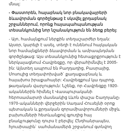
մնալ:
- Փաստորեն, հայաբնակ նոր բնակավայրերի
ձևավորման գործընթաց է սկսվել քրդաբնակ
շրջաններում, որոնք հայապահպանության
տեսանկյունից նոր նշանակություն են ձեռք բերել:
- Այո, համայնքում ներքին տեղաշարժեր եղան:
Այսօր, կարելի է ասել, տեղի է ունենում հայկական
նոր համայնքների ձևավորման և ամրապնդման
գործընթաց: Այս տեսանկյունից հետաքրքրություն է
ներկայացնում Հավրեզքը, որ վերահիմնվել է 2005-
ին: Այնտեղ ապրում են Բաղդադից, Բասրայից,
Մոսուլից տեղափոխված` քաղաքաբնակ և
հայախոս իրաքահայեր: Հավրեզքում կա դպրոց,
թաղական վարչություն: Նշենք, որ Հավրեզքը 1920-
ականներին հիմնել է Վասպուրականի
հերոսամարտի մասնակից Լևոն փաշա Շաղոյանը։
1970-ականների վերջերին Սադամ Հուսեյնի օրոք
պետական և քրդական զորամիավորումների միջև
բախումների հետևանքով գյուղից հայ
բնակչությունը դուրս է բերվել: Ընդհանրապես,
հյուսիսային` սահմանամերձ շրջանում գտնվող