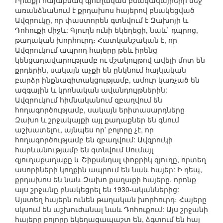
Իրաքի հայաբնակ գյուղական բնակավայրերի մեջ
առանձնանում է քրդախոս հայերով բնակեցված
Ավզրուկը, որ փաստորեն գտնվում է Զախոյի և
Դոհուքի միջև: Գյուղն ունի եկեղեցի, նաև` դպրոց,
թաղական խորհուրդ։ Հատկանշական է, որ
Ավզրուկում ապրող հայերը թեև իրենց
կենցաղավարությամբ ու մշակույթով ավելի մոտ են
քրդերին, սակայն աչքի են ընկնում հայկական
բարձր ինքնագիտակցությամբ, ամուր կառչած են
ազգային և կրոնական ավանդույթներին:
Ավզրուկում հիմնականում զբաղվում են
հողագործությամբ, սակայն երիտասարդները
Զախո և շրջակայքի այլ քաղաքներ են գնում
աշխատելու, այնպես որ՝ բոլորը չէ, որ
հողագործությամբ են զբաղվում: Ավզրուկի
հարևանությամբ են գտնվում Սումայլ
գյուղաքաղաքը և Շիքանդալ փոքրիկ գյուղը, որտեղ
ասորիների կողքին ապրում են նաև հայեր: Ի դեպ,
քրդախոս են նաև Զախո քաղաքի հայերը, որոնք
այս շրջանը բնակեցրել են 1930-ականներից:
Այստեղ հայերն ունեն թաղական խորհուրդ։ Հայերը
սկսում են աշխուժանալ նաև Դոհուքում: Այս շրջանի
հայերը բոլորը եկեղացապաշտ են, ձգտում են հայ