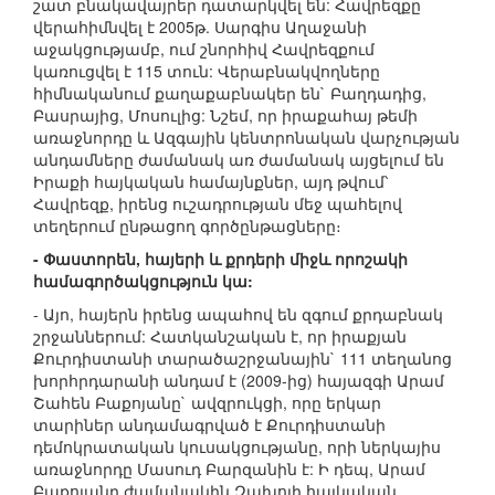
շատ բնակավայրեր դատարկվել են: Հավրեզքը
վերահիմնվել է 2005թ. Սարգիս Աղաջանի
աջակցությամբ, ում շնորհիվ Հավրեզքում
կառուցվել է 115 տուն: Վերաբնակվողները
հիմնականում քաղաքաբնակեր են` Բաղդադից,
Բասրայից, Մոսուլից: Նշեմ, որ իրաքահայ թեմի
առաջնորդը և Ազգային կենտրոնական վարչության
անդամները ժամանակ առ ժամանակ այցելում են
Իրաքի հայկական համայնքներ, այդ թվում՝
Հավրեզք, իրենց ուշադրության մեջ պահելով
տեղերում ընթացող գործընթացները։
- Փաստորեն, հայերի և քրդերի միջև որոշակի
համագործակցություն կա:
- Այո, հայերն իրենց ապահով են զգում քրդաբնակ
շրջաններում: Հատկանշական է, որ իրաքյան
Քուրդիստանի տարածաշրջանային` 111 տեղանոց
խորհրդարանի անդամ է (2009-ից) հայազգի Արամ
Շահեն Բաքոյանը` ավզրուկցի, որը երկար
տարիներ անդամագրված է Քուրդիստանի
դեմոկրատական կուսակցությանը, որի ներկայիս
առաջնորդը Մասուդ Բարզանին է: Ի դեպ, Արամ
Բաքոյանը ժամանակին Զախոյի հայկական