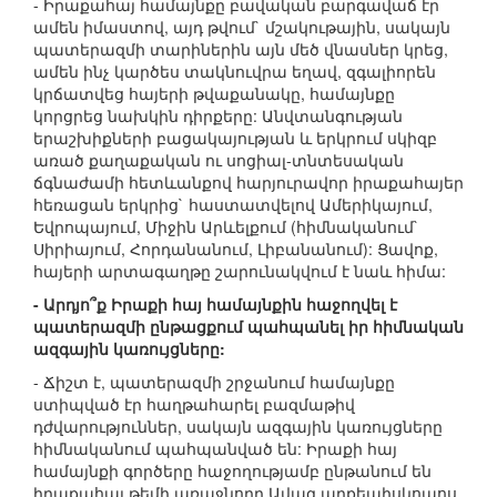
- Իրաքահայ համայնքը բավական բարգավաճ էր
ամեն իմաստով, այդ թվում` մշակութային, սակայն
պատերազմի տարիներին այն մեծ վնասներ կրեց,
ամեն ինչ կարծես տակնուվրա եղավ, զգալիորեն
կրճատվեց հայերի թվաքանակը, համայնքը
կորցրեց նախկին դիրքերը: Անվտանգության
երաշխիքների բացակայության և երկրում սկիզբ
առած քաղաքական ու սոցիալ-տնտեսական
ճգնաժամի հետևանքով հարյուրավոր իրաքահայեր
հեռացան երկրից` հաստատվելով Ամերիկայում,
Եվրոպայում, Միջին Արևելքում (հիմնականում`
Սիրիայում, Հորդանանում, Լիբանանում): Ցավոք,
հայերի արտագաղթը շարունակվում է նաև հիմա:
- Արդյո՞ք Իրաքի հայ համայնքին հաջողվել է
պատերազմի ընթացքում պահպանել իր հիմնական
ազգային կառույցները:
- Ճիշտ է, պատերազմի շրջանում համայնքը
ստիպված էր հաղթահարել բազմաթիվ
դժվարություններ, սակայն ազգային կառույցները
հիմնականում պահպանված են: Իրաքի հայ
համայնքի գործերը հաջողությամբ ընթանում են
իրաքահայ թեմի առաջնորդ Ավագ արքեպիսկոպոս