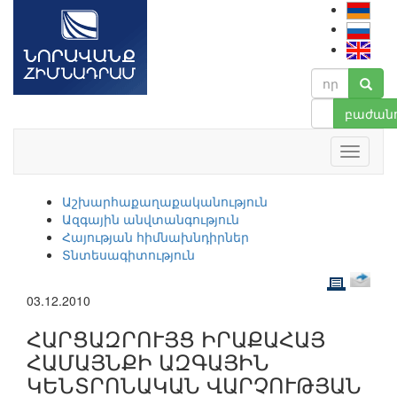
բաժանո
Աշխարհաքաղաքականություն
Ազգային անվտանգություն
Հայության հիմնախնդիրներ
Տնտեսագիտություն
03.12.2010
ՀԱՐՑԱԶՐՈՒՅՑ ԻՐԱՔԱՀԱՅ
ՀԱՄԱՅՆՔԻ ԱԶԳԱՅԻՆ
ԿԵՆՏՐՈՆԱԿԱՆ ՎԱՐՉՈՒԹՅԱՆ