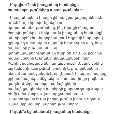
- Ինչպիսի՞ն են իրաքահայ համայնքի
հարաբերությունները պետության հետ:
- Իրաքահայերն Իրաքի լիիրավ քաղաքացիներ են,
ունեն նույն իրավունքներն ու
պարտականությունները, ինչ Իրաքի մնացած
ժողովուրդները: Ներկայումս իրաքահայ համայնքն
ակտիվորեն համագործակցում է կրոնի հարցերով
զբաղվող պետական մարմնի հետ: Բացի այդ, հայ
համայնքը բա-վական լավ
փոխհարաբերություններ ունի թե՛ սուննի, թե՛ շիա
համայնքների և նրանց ղեկավարների հետ:
Բարիդրացիական են հարաբերություններն էթնիկ
այլ խմբերի, այդ թվում` քրդերի և թուրքմենների
հետ: Հատկանշական է, որ չնայած Իրաքում հայերը
քրիստոնայների մեջ, թերևս, ամենափոքր թիվն են
կազմում, Քրիստոնյա համայնքների
համայնքապետերի խորհրդի քարտուղարը Հայոց
թեմի առաջնորդ Ավագ արքեպիսկոպոս
Ասատուրյանն է: Այս իրողությունն ի ցույց է դնում
Ավագ սրբազանի կարողությունները:
- Ինչպե՞ս եք տեսնում իրաքահայ համայնքի