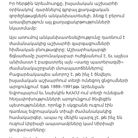
Իր հերթին Արեւմուտքը, իսլամական աշխարհի
օրինակով` դարձնելով գլոբալ քաղաքական
գործընթացներն անկանխատեսելի, ձեռք է բերում
առավելություն այլ քաղաքակրթությունների
նկատմամբ:
Այս առումով անկանխատեսելիությունը դառնում է
ժամանակակից աշխարհի զարգացումների
հիմնական բնութագիրը: Աշխարհակարգի
ճգնաժամը շարունակաբար ուժգնանում է, եւ այլեւս
անիմաստ է բացատրել այն «սառը պատերազմի»
ժամանակաշրջանի մտապատճեններով:
Բացարձակապես անորոշ է, թե ինչ է ծնվելու
իսլամական աշխարհում տեղի ունեցող ցնցումների
արդյունքում: Եթե 1989–1991թթ. Արեւելյան
Եվրոպայում եւ նախկին ԽՍՀՄ-ում տեղի ունեցած
հեղափոխությունների արդյունքում ծնվեցին
պետություններ, որոնք ի սկզբանե ուզում էին
դառնալ եվրոպական տիպի ժամանակակից
համակարգեր, ապա ոչ մեկին պարզ չէ, թե ինչ են
ուզում Լիբիայի ապստամբները կամ Սիրիայի
ցուցարարները: