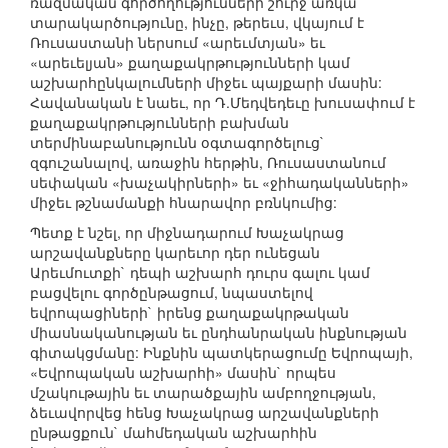
ռազմական գործողությունների շուրջ առկա
տարակարծությունը, ինչը, թերեւս, վկայում է
Ռուսաստանի ներսում «արեւմտյան» եւ
«արեւելյան» քաղաքակրթությունների կամ
աշխարհընկալումների միջեւ պայքարի մասին:
Հավանական է նաեւ, որ Դ.Մեդվեդեւը խուսափում է
քաղաքակրթությունների բախման
տերմինաբանությունն օգտագործելուց`
զգուշանալով, առաջին հերթին, Ռուսաստանում
սեփական «խաչակիրների» եւ «ջիհադականների»
միջեւ թշնամանքի հնարավոր բռնկումից:
Պետք է նշել, որ միջնադարում Խաչակրաց
արշավանքները կարեւոր դեր ունեցան
Արեւմուտքի` դեպի աշխարհ դուրս գալու կամ
բացվելու գործընթացում, նպաստելով
եվրոպացիների` իրենց քաղաքակրթական
միասնականության եւ ընդհանրական ինքնության
գիտակցմանը: Ինքնին պատկերացումը Եվրոպայի,
«Եվրոպական աշխարհի» մասին` որպես
մշակութային եւ տարածքային ամբողջության,
ձեւավորվեց հենց Խաչակրաց արշավանքների
ընթացքուն` մահմեդական աշխարհին