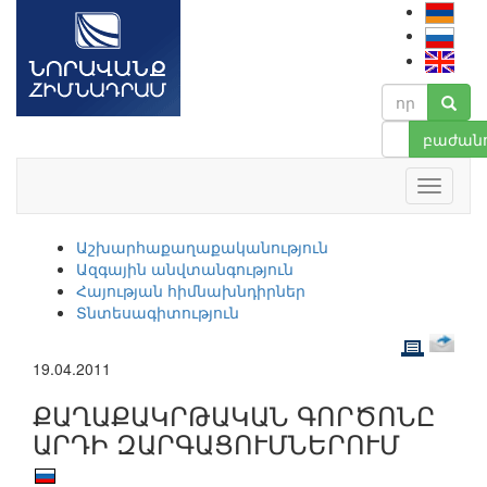
բաժանո
Աշխարհաքաղաքականություն
Ազգային անվտանգություն
Հայության հիմնախնդիրներ
Տնտեսագիտություն
19.04.2011
ՔԱՂԱՔԱԿՐԹԱԿԱՆ ԳՈՐԾՈՆԸ
ԱՐԴԻ ԶԱՐԳԱՑՈՒՄՆԵՐՈՒՄ