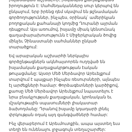
իրողություն է: Մահմեդականները սուր կերպով են
ընկալում, երբ իրենց դեմ սկսվում են թշնամական
գործողություններ, ինչպես, օրինակ` ամերիկյան
բողոքական քահանայի կողմից Ղուրանի այրման
դեպքում: Այս առումով, իսլամը միակ կենսունակ
գաղափարախոսությունն է Միջերկրական ծովից
մինչեւ Չինաստանի սահմաններ ընկած
տարածքում:
Եվ արաբական աշխարհի ներկայիս
գործընթացներն ակնհայտորեն ուղղված են
իսլամական քաղաքակրթության էական
թուլացմանը: Այսօր Մեծ Մերձավոր Արեւելքում
տարվում է պայքար ինչպես ռեսուրսների, այնպես
էլ արժեքների համար: Փորձագետների կարծիքով,
քաոսը Մեծ Մերձավոր Արեւելքում նպաստելու է
նրա բնակչության քաղաքական, կրոնական եւ
մշակութային սպասումների լիակատար
ձախողմանը: Դրանով իսլամը կդադարի լինել
փրկության օղակ այդ զանգվածների համար:
Ինչ վերաբերում է Արեւմուտքին, ապա այստեղ եւս
տեղի են ունենալու լրջագույն տեղաշարժեր: