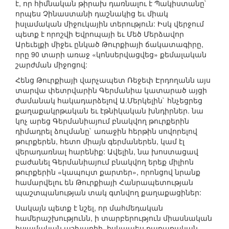
է, որ հիմնական թիրախ դառնալու է Պակիստանը`
որպես Չինաստանի դաշնակից եւ միակ
իսլամական միջուկային տերություն: Իսկ վերջում
պետք է որոշվի Եվրոպայի եւ Մեծ Մերձավոր
Արեւելքի միջեւ ընկած Թուրքիայի ճակատագիրը,
որը 90 տարի առաջ «կոնսերվացվեց» քեմալական
շարժման միջոցով:
Հենց Թուրքիայի վարչապետ Ռեջեփ Էրդողանն այս
տարվա փետրվարին Գերմանիա կատարած այցի
ժամանակ հակադարձելով Ա.Մերկելին` հնչեցրեց
քաղաքակրթական եւ էթնիկական խնդիրներ. նա
կոչ արեց Գերմանիայում բնակվող թուրքերին
դիմադրել ձուլմանը` առաջին հերթին սովորելով
թուրքերեն, հետո միայն գերմաներեն, կամ էլ
վերադառնալ հարենիք: Ավելին, նա խոստացավ
բաժանել Գերմանիայում բնակվող երեք միլիոն
թուրքերին «կապույտ քարտեր», որոնցով նրանք
համարվելու են Թուրքիայի Հանրապետության
պաշտպանության տակ գտնվող քաղաքացիներ:
Սակայն պետք է նշել, որ մահմեդական
համերաշխությունն, ի տարբերություն միասնական
իսլամական աշխարհի, իսկապես քաղաքական