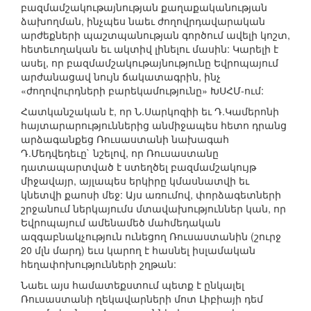
բազմամշակութայնության քաղաքականության
ձախողման, ինչպես նաեւ ժողովրդավարական
արժեքների պաշտպանության գործում ավելի կոշտ,
հետեւողական եւ ակտիվ լինելու մասին: Կարելի է
ասել, որ բազմամշակութայնությունը Եվրոպայում
արժանացավ նույն ճակատագրին, ինչ
«ժողովուրդների բարեկամությունը» ԽՍՀՄ-ում:
Հատկանշական է, որ Ն.Սարկոզիի եւ Դ.Կամերոնի
հայտարարություններից անմիջապես հետո դրանց
արձագանքեց Ռուսաստանի նախագահ
Դ.Մեդվեդեւը` նշելով, որ Ռուսաստանը
դատապարտված է ստեղծել բազմամշակույթ
միջավայր, այլապես երկիրը կմասնատվի եւ
կնետվի քաոսի մեջ: Այս առումով, փորձագետների
շրջանում ներկայումս մտավախություններ կան, որ
Եվրոպայում ամենամեծ մահմեդական
ազգաբնակչություն ունեցող Ռուսաստանին (շուրջ
20 մլն մարդ) եւս կարող է հասնել իսլամական
հեղափոխությունների շղթան:
Նաեւ այս համատեքստում պետք է ընկալել
Ռուսաստանի ղեկավարների մոտ Լիբիայի դեմ