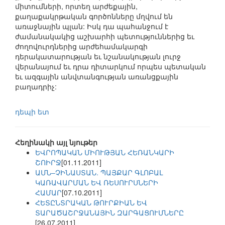
միտումների, որտեղ արժեքային,
քաղաքակրթական գործոնները մղվում են
առաջնային պլան: Իսկ դա պահանջում է
ժամանակակից աշխարհի պետություններից եւ
ժողովուրդներից արժեհամակարգի
դերակատարության եւ նշանակության լուրջ
վերանայում եւ դրա դիտարկում որպես պետական
եւ ազգային անվտանգության առանցքային
բաղադրիչ:
դեպի ետ
Հեղինակի այլ նյութեր
ԵՎՐՈՊԱԿԱՆ ՄԻՈՒԹՅԱՆ ՀԵՌԱՆԿԱՐԻ
ՇՈԻՐՋ
[01.11.2011]
ԱՄՆ–ՉԻՆԱՍՏԱՆ. ՊԱՅՔԱՐ ԳԼՈԲԱԼ
ԿԱՌԱՎԱՐՄԱՆ ԵՎ ՌԵՍՈՒՐՍՆԵՐԻ
ՀԱՄԱՐ
[07.10.2011]
ՀԵՏԸՆՏՐԱԿԱՆ ԹՈՒՐՔԻԱՆ ԵՎ
ՏԱՐԱԾԱՇՐՋԱՆԱՅԻՆ ԶԱՐԳԱՑՈՒՄՆԵՐԸ
[26.07.2011]