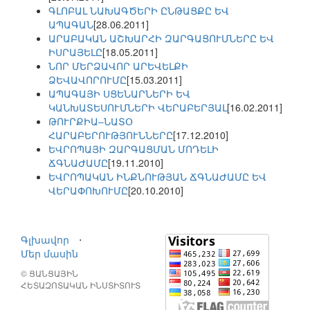
ԳԼՈԲԱԼ ՆԱԽԱԳԾԵՐԻ ԸՆԹԱՑՔԸ ԵՎ
ԱՊԱԳԱՆ
[28.06.2011]
ԱՐԱԲԱԿԱՆ ԱՇԽԱՐՀԻ ԶԱՐԳԱՑՈՒՄՆԵՐԸ ԵՎ
ԻՍՐԱՅԵԼԸ
[18.05.2011]
ՆՈՐ ՄԵՐՁԱՎՈՐ ԱՐԵՎԵԼՔԻ
ՁԵՎԱՎՈՐՈՒՄԸ
[15.03.2011]
ԱՊԱԳԱՅԻ ՍՑԵՆԱՐՆԵՐԻ ԵՎ
ԿԱՆԽԱՏԵՍՈՒՄՆԵՐԻ ՎԵՐԱԲԵՐՅԱԼ
[16.02.2011]
ԹՈՒՐՔԻԱ–ՆԱՏՕ
ՀԱՐԱԲԵՐՈՒԹՅՈՒՆՆԵՐԸ
[17.12.2010]
ԵՎՐՈՊԱՅԻ ԶԱՐԳԱՑՄԱՆ ՄՈԴԵԼԻ
ՃԳՆԱԺԱՄԸ
[19.11.2010]
ԵՎՐՈՊԱԿԱՆ ԻՆՔՆՈՒԹՅԱՆ ՃԳՆԱԺԱՄԸ ԵՎ
ՎԵՐԱՓՈԽՈՒՄԸ
[20.10.2010]
Գլխավոր
⋅
Մեր մասին
© ՑԱՆՑԱՅԻՆ
ՀԵՏԱԶՈՏԱԿԱՆ ԻՆՍՏԻՏՈՒՏ