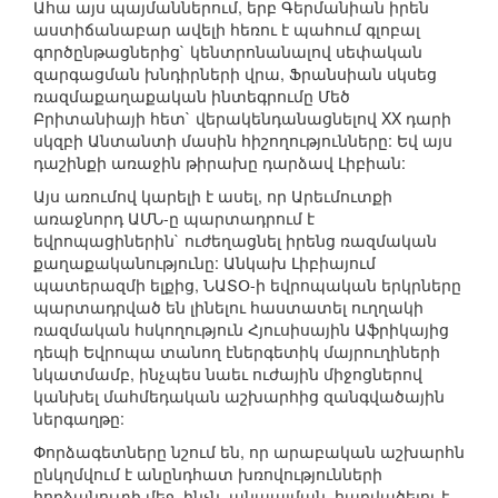
Ահա այս պայմաններում, երբ Գերմանիան իրեն
աստիճանաբար ավելի հեռու է պահում գլոբալ
գործընթացներից` կենտրոնանալով սեփական
զարգացման խնդիրների վրա, Ֆրանսիան սկսեց
ռազմաքաղաքական ինտեգրումը Մեծ
Բրիտանիայի հետ` վերակենդանացնելով XX դարի
սկզբի Անտանտի մասին հիշողությունները: Եվ այս
դաշինքի առաջին թիրախը դարձավ Լիբիան:
Այս առումով կարելի է ասել, որ Արեւմուտքի
առաջնորդ ԱՄՆ-ը պարտադրում է
եվրոպացիներին` ուժեղացնել իրենց ռազմական
քաղաքականությունը: Անկախ Լիբիայում
պատերազմի ելքից, ՆԱՏՕ-ի եվրոպական երկրները
պարտադրված են լինելու հաստատել ուղղակի
ռազմական հսկողություն Հյուսիսային Աֆրիկայից
դեպի Եվրոպա տանող էներգետիկ մայրուղիների
նկատմամբ, ինչպես նաեւ ուժային միջոցներով
կանխել մահմեդական աշխարհից զանգվածային
ներգաղթը:
Փորձագետները նշում են, որ արաբական աշխարհն
ընկղմվում է անընդհատ խռովությունների
հորձանուտի մեջ, ինչն, անպայման, հարվածելու է