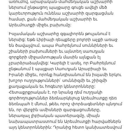
առումով, արաբական-մահմեդական աշխարհի
ներսում ընթացող պայքարը գուցե ավելի մեծ
կարեւորություն ունենա աշխարհի զարգացման
համար, քան մահմեդական աշխարհի եւ
Արեւմուտքի միջեւ բախումը:
Իսլամական աշխարհը զգալիորեն թուլանում է
ներսից: Եթե Լիբիայի դեպքերը բոլորի աչքի առաջ
են ծավալվում, ապա Բահրեյնում սուննիների եւ
շիաների բախումների եւ այնտեղ սաուդյան
զորքերի միջամտության մասին այնքան էլ
չբարձրաձայնվեց: Կարելի է ասել, որ Բահրեյնում
ընթանում է պայքար Սաուդյան Արաբիայի եւ
Իրանի միջեւ, որոնք հանդիսանում են իսլամի երկու
խոշոր ուղղությունների` սուննիզմի եւ շիիզմի
քաղաքական եւ հոգեւոր կենտրոնները:
Հետաքրքրական է, որ նրանց դեմ ուղղակի
գործողություններ ձեռնարկելուց Արեւմուտքը դեռ
ձեռնպահ է մնում, թեեւ որոշ փորձագետներ պնդում
են, որ վերջին ամիսների զարգացումները,
ներառյալ լիբիական պատերազմը, միայն
նախապատրաստում են Արեւմուտքի հարվածներն
այդ կենտրոններին: Դրանից հետո կանխատեսվում