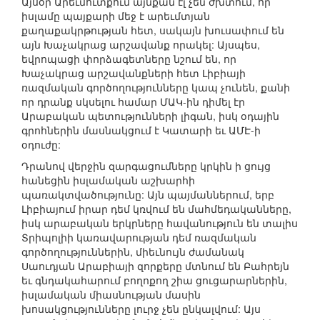
Այսօր Արեւմուտքում այնքան էլ չեն ժխտում, որ
իսլամը պայքարի մեջ է արեւմտյան
քաղաքակրթության հետ, սակայն խուսափում են
այն Խաչակրաց արշավանք որակել: Այսպես,
եվրոպացի փորձագետները նշում են, որ
Խաչակրաց արշավանքների հետ Լիբիայի
ռազմական գործողությունները կապ չունեն, քանի
որ դրանք սկսելու համար ՄԱԿ-ին դիմել էր
Արաբական պետությունների լիգան, իսկ օդային
գրոհներին մասնակցում է Կատարի եւ ԱՄԷ-ի
օդուժը:
Դրանով վերջին զարգացումները կրկին ի ցույց
հանեցին իսլամական աշխարհի
պառակտվածությունը: Այն պայմաններում, երբ
Լիբիայում իրար դեմ կռվում են մահմեդականները,
իսկ արաբական երկրները հավանություն են տալիս
Տրիպոլիի կառավարության դեմ ռազմական
գործողություններին, միեւնույն ժամանակ
Սաուդյան Արաբիայի զորքերը մտնում են Բահրեյն
եւ գնդակահարում բողոքող շիա ցուցարարներին,
իսլամական միասնության մասին
խոսակցությունները լուրջ չեն ընկալվում: Այս