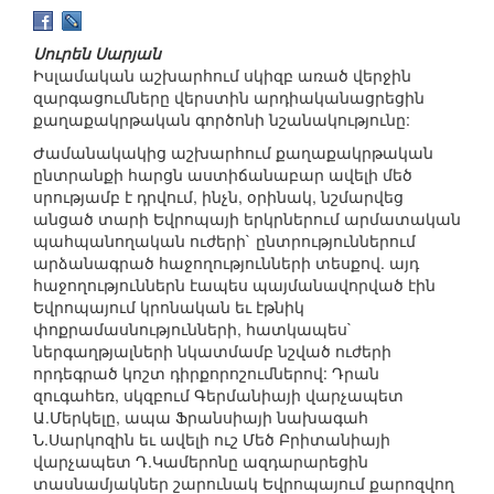
Սուրեն Սարյան
Իսլամական աշխարհում սկիզբ առած վերջին
զարգացումները վերստին արդիականացրեցին
քաղաքակրթական գործոնի նշանակությունը:
Ժամանակակից աշխարհում քաղաքակրթական
ընտրանքի հարցն աստիճանաբար ավելի մեծ
սրությամբ է դրվում, ինչն, օրինակ, նշմարվեց
անցած տարի Եվրոպայի երկրներում արմատական
պահպանողական ուժերի` ընտրություններում
արձանագրած հաջողությունների տեսքով. այդ
հաջողություններն էապես պայմանավորված էին
Եվրոպայում կրոնական եւ էթնիկ
փոքրամասնությունների, հատկապես`
ներգաղթյալների նկատմամբ նշված ուժերի
որդեգրած կոշտ դիրքորոշումներով: Դրան
զուգահեռ, սկզբում Գերմանիայի վարչապետ
Ա.Մերկելը, ապա Ֆրանսիայի նախագահ
Ն.Սարկոզին եւ ավելի ուշ Մեծ Բրիտանիայի
վարչապետ Դ.Կամերոնը ազդարարեցին
տասնամյակներ շարունակ Եվրոպայում քարոզվող