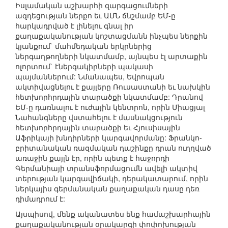
Իսլամական աշխարհի զարգացումների
ազդեցության ներքո եւ ԱՄՆ ճնշմամբ ԵՄ-ը
հարկադրված է լինելու գնալ իր
քաղաքականության կոշտացմանն ինչպես ներքին
կյանքում` մահմեդական երկրներից
ներգաղթողների նկատմամբ, այնպես էլ արտաքին
ոլորտում` էներգակիրների պակասի
պայմաններում: Նմանապես, Եվրոպան
ակտիվացնելու է քայլերը Ռուսաստանի եւ նախկին
հետխորհրդային տարածքի նկատմամբ: Դրանով
ԵՄ-ը դառնալու է ուժային կենտրոն, որին Միացյալ
Նահանգները վստահելու է մասնակցություն
հետխորհրդային տարածքի եւ Հյուսիսային
Աֆրիկայի խնդիրների կարգավորմանը: Ֆրանկո-
բրիտանական ռազմական դաշինքը դրան ուղղված
առաջին քայլն էր, որին պետք է հաջորդի
Գերմանիայի տրանսֆորմացումն ավելի ակտիվ
տերության կարգավիճակի, դերակատարում, որին
ներկայիս գերմանական քաղաքական դասը դեռ
դիմադրում է:
Այսպիսով, մենք ականատես ենք համաշխարհային
քաղաքականության օրակարգի փոփոխության