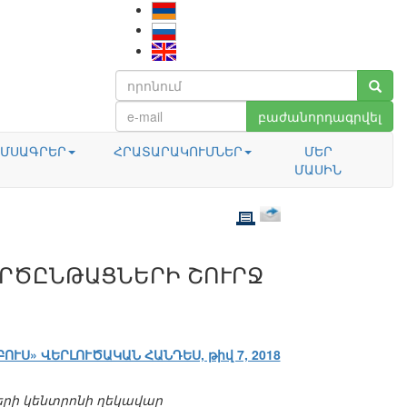
բաժանորդագրվել
ՄՍԱԳՐԵՐ
ՀՐԱՏԱՐԱԿՈՒՄՆԵՐ
ՄԵՐ
ՄԱՍԻՆ
ՈՐԾԸՆԹԱՑՆԵՐԻ ՇՈՒՐՋ
ԲՈՒՍ» ՎԵՐԼՈՒԾԱԿԱՆ ՀԱՆԴԵՍ, թիվ 7, 2018
րի կենտրոնի ղեկավար