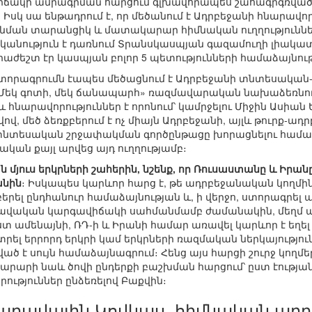
ճակի ամրագրման հարցում գլխավորապես շահագրգռված 
սկ սա ենթադրում է, որ մեծանում է Ադրբեջանի հնարավոր
ան տարանցիկ և մատակարար հիմնական ուղղություններից
անություն է դառնում Տրանսկասպյան գազամուղի լիակատ
ժեշտ էր կասպյան բոլոր 5 պետությունների համաձայնութ
ստորագրումն էապես մեծացնում է Ադրբեջանի տնտեսակա
 «Մեկ գոտի, մեկ ճանապարհ» ռազմավարական նախաձեռնու
և հնարավորություններ է որոնում՝ կամրջելու Միջին Ասիա
ով, մեծ ձեռքբերում է ոչ միայն Ադրբեջանի, այլև թուրք-
տնտեսական շրջափակման գործընթացը խորացնելու համա
կան քայլ արվեց այդ ուղղությամբ։
ն մյուս երկրների շահերին, նշենք, որ Ռուսաստանը և Իրա
անին
։ Իսկապես կարևոր հարց է, թե ադրբեջանական կողմի
երել ընդհանուր համաձայնության և, ի վերջո, ստորագրել 
իրավական կարգավիճակի սահմանմամբ ժամանակին, մեղմ աս
ստ ամենայնի, ՌԴ-ի և Իրանի համար առավել կարևոր է ե
լատրել երրորդ երկրի կամ երկրների ռազմական ներկայությո
 է սույն համաձայնագրում։ Հենց այս հարցի շուրջ կողմերի
տարարի նաև ծովի ընդերքի բաշխման հարցում՝ ըստ էությա
ություններ ընձեռելով Բաքվին։
Հարավային Կովկաս. հիմնական արդ