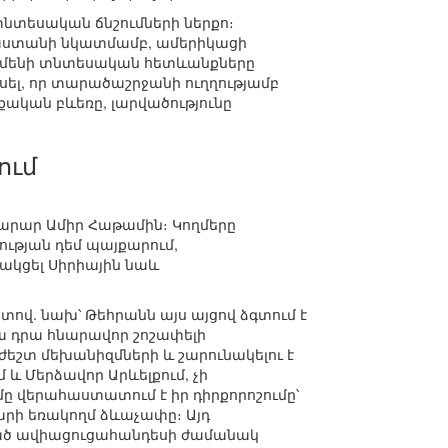
նտեսական ճնշումների ներքո։
աստանի նկատմամբ, ամերիկացի
 ամենի տնտեսական հետևանքները
ել, որ տարածաշրջանի ուղղությամբ
կան բևեռը, լարվածությունը
ում
արար Ամիր Հաթամին։ Կողմերը
ության դեմ պայքարում,
կցել Սիրիային նաև
վ. նախ՝ Թեհրանն այս այցով ձգտում է
ա դրա հնարավոր շոշափելի
շտ մեխանիզմների և շարունակելու է
և Մերձավոր Արևելքում, չի
մը վերահաստատում է իր դիրքորոշումը՝
րի եռակողմ ձևաչափը։ Այդ
ացած ավիացուցահանդեսի ժամանակ