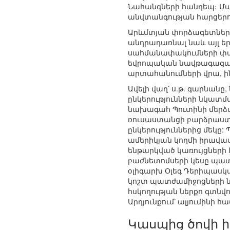
Նահանգների հանդեպ։ Մա
անվտանգության հարցերո
Արևմտյան փորձագետներ
անդրադառնալ նաև այլ ե
սահմանափակումների փաթ
եվրոպական նավթագազայի
արտահանումների վրա, ինչ
Ավելի վաղ՝ ս.թ. գարնան
ընկերությունների նկատմ
նախագահ Պուտինի մերձա
ռուսաստանցի բարձրաստ
ընկերություններից մեկը:
ամերիկյան կողմի իրավաս
ենթարկված կառույցների 
բաժնետոմսերի կեսը պատ
օլիգարխ Օլեգ Դերիպասկ
կոշտ պատժամիջոցների ն
հսկողության ներքո գտնվ
Արդյունքում՝ ալյումինի 
Կասպից ծովի 