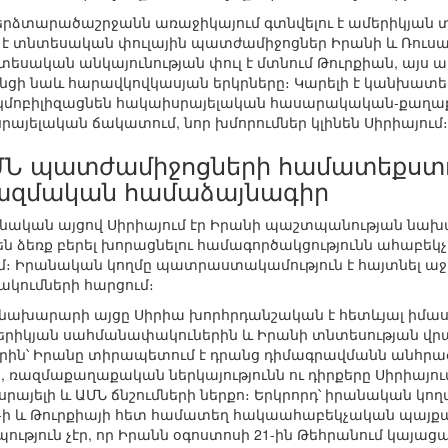
երձտարածաշրջանն առաջիկայում գտնվելու է ամերիկյան տ
 է տնտեսական փուլային պատժամիջոցներ Իրանի և Ռուս
տեսական անկայունության փուլ է մտնում Թուրքիան, այս
նցի նաև հարավկովկասյան երկրները։ Կարելի է կանխատես
կմոբիլիզացնեն հակաիսրայելական հասարակական-քաղաքա
յելական ճակատում, նոր խմորումներ կլինեն Սիրիայում։
ՄՆ պատժամիջոցների համատեքստ
ազմական համաձայնագիր
նական այցով Սիրիայում էր Իրանի պաշտպանության նախ
ն ձեռք բերել խորացնելու համագործակցությունն ահաբեկչ
 Իրանական կողմը պատրաստակամություն է հայտնել աջա
ակումների հարցում։
ախարարի այցը Սիրիա խորհրդանշական է հետևյալ իմաստո
ամերիկյան սահմանափակուներին և Իրանի տնտեսության վր
ն՝ Իրանը տիրապետում է դրանց դիմագրավմանն անհրաժե
ռազմաքաղաքական ներկայությունն ու դիրքերը Սիրիայում 
րայելի և ԱՄՆ ճնշումների ներքո։ Երկրորդ՝ իրանական կող
-ի և Թուրքիայի հետ համատեղ հակաահաբեկչական պայքա
ություն չէր, որ Իրանն օգոստոսի 21-ին Թեհրանում կայ