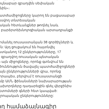
րույնաբար զբաղվեն սեփական
նին»։
պատժամիջոցները կարող են բացասաբար
տեսվող տնտեսական
սական հետևանքներ թողնել նաև
ից բարձրտեխնոլոգիական արտադրանքի
մանել ռուսաստանյան 38 գործիչների և
 Այդ ցուցակում են հայտնվել
անող 12 ընկերությունները, 17
վ զբաղվող ռուսական պետական
այն միջոցները, որոնք գտնվում են
րծունեություն ծավալել պատժամիջոցների
ն ընկերությունների վրա, որոնց
րապես, բերվում է ռուսաստանցի
մամբ ԱՄՆ ֆինանսների նախարարության
խորդները դադարեցին գնել վերջինիս
նետոմսերի գների հետ կապված:
վրոպական ընկերությունները:
ող համաձայնագիր