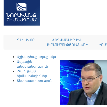
ԳԼԽԱՎՈՐ
ՀՈԴՎԱԾՆԵՐ ԵՎ
ՎԵՐԼՈՒԾՈՒԹՅՈՒՆՆԵՐ
ԻՐԱ
Աշխարհաքաղաքականություն
Ազգային
անվտանգություն
Հայության
հիմնախնդիրներ
Տնտեսագիտություն