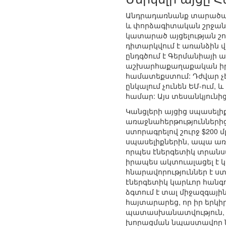
Անդրադառնանք տարածաշր
և փորձագիտական շրջանակ
կատարած այցելության շու
դիտարկվում է առանձին վ
ընդգծում է Գերմանիայի 
աշխարհաքաղաքական իրող
համատեքստում: Դժվար չէ
ընկալում չունեն ԵՄ-ում,
համար: Այս տեսանկյունից
Կանցլերի այցից սպասելիք
առաջնահերթություններից
ստորագրելով շուրջ $200 
սպասելիքներին, ապա առա
որպես էներգետիկ տրանսպ
իրապես ակտուալացել է 
հնարավորություններ է ստ
էներգետիկ կարևոր հանգո
ձգտում է տալ միջազգային
հայտարարեց, որ իր երկի
պատասխանատվություն, այ
խորացման նպաստավոր 