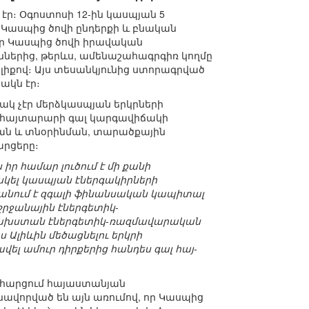
ր։ Օգոստոսի 12-ին կասպյան 5
 Կասպից ծովի ընդերքի և բնական
որ Կասպից ծովի իրավական
ներից, թերևս, ամենաշահագրգիռ կողմը
ալիքով։ Այս տեսանկյունից ստորագրված
կն էր։
կ չէր մերձկասպյան երկրների
ւր հայտարարի գալ կարգավիճակի
ման և տնօրինման, տարածքային
րցերը։
ր համար լուծում է մի քանի
կել կասպյան էներգակիրների
տանում է զգալի ֆինանսական կապիտալ
շրջանային էներգետիկ-
Ղազախստան էներգետիկ-ռազմավարական
ս Ալիևին մեծացնելու երկրի
վել ամուր դիրքերից հանդես գալ հայ-
հարցում հայաստանյան
ավորված են այն առումով, որ Կասպից