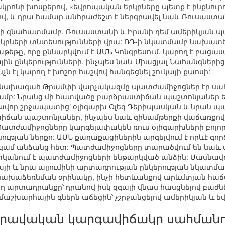
կրոնի խոսքերով, «եվրոպական երկրները պետք է ինքնու
վ, և դրա համար անհրաժեշտ է ներգրավել նաև Ռուսաստա
ի գնահատմամբ, Ռուսաստանի և Իրանի դեմ ամերիկյան 
րկրների տնտեսությունների վրա: ՌԴ-ի նկատմամբ նախա
եթը, որը քննարկվում է ԱՄՆ Կոնգրեսում, կարող է բացա
ն ընկերությունների, ինչպես նաև Միացյալ Նահանգներ
ն էլ կարող է խոշոր հաշվով հանգեցնել շուկայի քաոսի:
ը, նախագահ Թրամփի վարչակազմը պատժամիջոցներ էր սահ
ամբ: Նրանց մի հատվածը բարձրաստիճան պաշտոնյաներ են:
վոր շրջապատից՝ օլիգարխ Օլեգ Դերիպասկան և նրան պատկ
իճան պաշտոնյաներ, ինչպես նաև զինամթերքի վաճառքո
 Պատժամիջոցները կարգելափակեն ռուս օլիգարխների բոլոր 
ության ներքո: ԱՄՆ քաղաքացիներին արգելվում է որևէ գո
կամ անձանց հետ: Պատժամիջոցները տարածվում են նաև այ
կանում է պատժամիջոցների ենթարկված անձին: Մասնավո
այի և նրա ալյումինի արտադրության ընկերության նկատ
ախաձեռնման օրինակը, ինչի հետևանքով արևմտյան հաճա
ող արտադրանքը՝ դրանով իսկ զգալի վնաս հասցնելով բաժ
համաշխարհային գներն աճեցին՝ չշրջանցելով ամերիկյան և ե
իրավական կարգավիճակը սահման