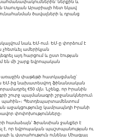
ն սահմանափակումներին՝ ներքին և
ան Սաուդյան Արաբիայի հետ եկավ
յունահանման ծավալների և դրանց
լվում նաև ԵՄ-ում։ ԵՄ-ը փորձում է
ն չհետևել ամերիկյան
րել այդ հարցում և ըստ էության
մ են մի շարք եվրոպական
թյան առաջին փաթեթի հատկացմանը`
սա ԵՄ-ից նախատեսվող ֆինանսական
ամադրել €50 մլն։ Նշենք, որ Իրանին
րի շուրջ պայմանագրի շրջանակներում։
ար պահին»։ Պետդեպարտամենտում
ան աջակցությունը կամրապնդի Իրանի
րավոր փոփոխությունները։
րի համաձայն՝ Ֆրանսիան ջանքեր է
 է, որ եվրոպական պաշտպանության ու
պի և վստահություն ունենա Միացյալ