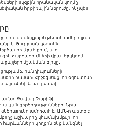
եմբերի սկզբին իրանական կողմը
եփական հրթիռային ներուժը, ինչպես
րը
ը, որի առանցքային թեման ամերիկյան
անը և Թուրքիան կձգտեն
երձավոր Արևելքում, այդ
իկ զարգացումների վրա։ Երկկողմ
քայլերի մշակման բլոկը։
կցությամբ, հանդիպումների
ների համար։ Հիշեցնենք, որ օգոստոսի
ն ալյումինի և պողպատի
Մոհամադ Ջավադ Զարիֆի
ական գործողությունները։ Նրա
նծությունը ամոթալի է։ ԱՄՆ-ը պետք է
մբողջ աշխարհը կհամախմբվի, որ
ր հարևանների կողքին ենք կանգնել