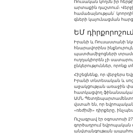
Ռուսական կողմն իր հերթի
արտաքին դաշտում։ Վերջի
համաձայնության` կոորդի
գների կայունացման հարց
ԵՄ դիրքորոշու
Իրանի և Ռուսաստանի նկա
հնարավորինս ինքնուրույ
պատժամիջոցների տրամաբա
ուղղակիորեն չի սատարու
ընկերություններ, որոնք 
Հիշեցնենք, որ վերջերս 
Իրանի տնտեսական և սո
աջակցության առաջին փաթ
հատկացվող ֆինանսական 
ԱՄՆ Պետդեպարտամենտում
վստահ են, որ եվրոպակա
«ռեժիմի» դիրքերը, ինչպ
Ուշագրավ էր օգոստոսի 2
գործադրում եվրոպական 
անվտանգության ապահովմ