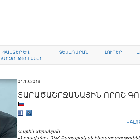
ՓԱՍՏԵՐ ԵՎ
ՏԵՍԱԴԱՐԱՆ
ԼՈՒՐԵՐ
Ա
ԴԱՐՁՈՒԹՅՈՒՆՆԵՐ
04.10.2018
ՏԱՐԱԾԱՇՐՋԱՆԱՅԻՆ ՈՐՈՇ Գ
«ԳԼՈ
Կարեն Վերանյան
«Նորավանք» ԳԿՀ Քաղաքական հետազոտություննե