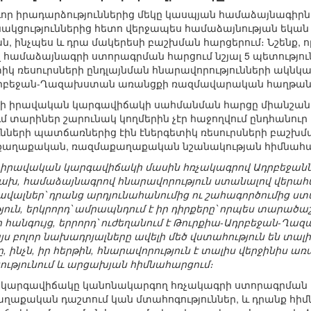
 իրադարձություններից մեկը կասպյան համաձայնագիրն է
ակցություններից հետո վերջապես համաձայնության եկան
, ինչպես և դրա մակերեսի բաշխման հարցերում։ Նշենք, 
համաձայնագրի ստորագրման հարցում նշյալ 5 պետություն
ետիկ ռեսուրսների ընդլայնման հնարավորությունների ակնկ
դրբեջան-Ղազախստան առանցքի ռազմավարական հաղթանա
ովի իրավական կարգավիճակի սահմանման հարցը միանշանա
քում տարիներ շարունակ կողմերին չէր հաջողվում ընդհանո
ունների պատճառներից էին էներգետիկ ռեսուրսների բաշխ
 քաղաքական, ռազմաքաղաքական նշանակության հիմնահա
իրավական կարգավիճակի մասին հռչակագրով Ադրբեջանն ի
խ, համաձայնագրով հնարավորություն ստանալով վերահս
ավալներ՝ դրանց արդյունահանումից ու շահագործումից ս
յուն, երկրորդ՝ ամրապնդում է իր դիրքերը՝ որպես տարածա
հանգույց, երրորդ՝ ուժեղանում է Թուրքիա-Ադրբեջան-
յս բոլոր նախադրյալները ավելի մեծ վստահություն են տալի
ինչն, իր հերթին, հնարավորություն է տալիս վերջինիս առա
ւթյունում և արցախյան հիմնահարցում։
 կարգավիճակը կանոնակարգող հռչակագրի ստորագրման 
ղաքական դաշտում կան մտահոգություններ, և դրանք հիմն