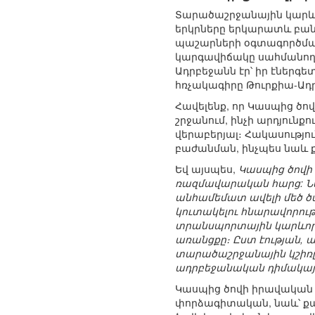
Տարածաշրջանային կարևոր
երկրները երկարատև բան
պաշարների օգտագործման
կարգավիճակը սահմանող 
Ադրբեջանն էր՝ իր էներգ
հռչակագիրը Թուրքիա-Ա
Հավելենք, որ Կասպից ծ
շրջանում, ինչի արդյուն
վերաբերյալ։ Հակասությ
բաժանման, ինչպես նաև
Եվ այսպես,
Կասպից ծովի 
ռազմավարական հարց: Նա
անհամեմատ ավելի մեծ ծ
կուտակելու հնարավորութ
տրանսպորտային կարևոր 
առանցքը։ Ըստ էության, ա
տարածաշրջանային կշիռը, 
ադրբեջանական դիմակայո
Կասպից ծովի իրավական
փորձագիտական, նաև՝ քա