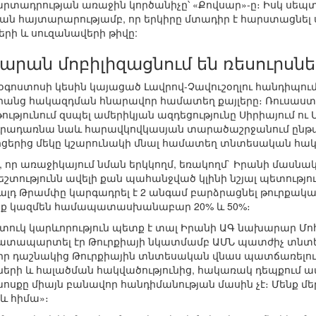
րտադրության առաջին կործանիչը՝ «Քովսար»-ը։ Իսկ սեպտ
ն հայտարարությամբ, որ երկիրը մտադիր է հարստացնել ս
երի և սուզանավերի թիվը:
արան մոբիլիզացնում են ռեսուրսնե
գոստոսի կեսին կայացած Լավրով-Չավուշօղլու հանդիպում
րանց հակազդման հնարավոր համատեղ քայլերը։ Ռուսաստ
յունում զսպել ամերիկյան ազդեցությունը Սիրիայում ու Մ
րադառնա նաև հարավկովկասյան տարածաշրջանում ընթաց
ցերից մեկը կշարունակի մնալ համատեղ տնտեսական հակա
լ, որ առաջիկայում նման երկկողմ, եռակողմ` Իրանի մասնա
ությունն ավելի քան պահանջված կլինի նշյալ պետություն
ալդ Թրամփը կարգադրել է 2 անգամ բարձրացնել թուրքակա
անք կազմեն համապատասխանաբար 20% և 50%։
տուկ կարևորություն պետք է տալ Իրանի ԱԳ նախարար 
ատապարտել էր Թուրքիայի նկատմամբ ԱՄՆ պատժիչ տնտես
 իր դաշնակից Թուրքիային տնտեսական վնաս պատճառելու ց
րի և հալածման հակվածությունից, հակառակ դեպքում ա
խոսքը միայն բանավոր հանդիմանության մասին չէ։ Մենք մե
և հիմա»։