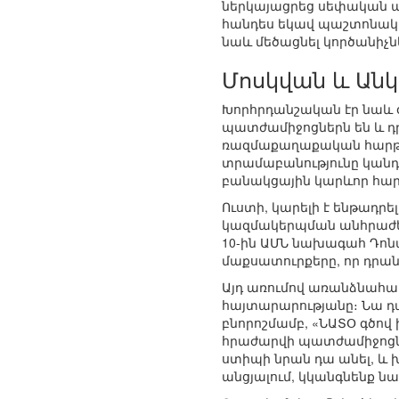
ներկայացրեց սեփական ա
հանդես եկավ պաշտոնակա
նաև մեծացնել կործանիչն
Մոսկվան և Անկ
Խորհրդանշական էր նաև օ
պատժամիջոցներն են և դ
ռազմաքաղաքական հարթութ
տրամաբանությունը կանդ
բանակցային կարևոր հար
Ուստի, կարելի է ենթադրե
կազմակերպման անհրաժեշտ
10-ին ԱՄՆ նախագահ Դոն
մաքսատուրքերը, որ դր
Այդ առումով առանձնահա
հայտարարությանը։ Նա դ
բնորոշմամբ, «ՆԱՏՕ գծով
հրաժարվի պատժամիջոցնե
ստիպի նրան դա անել, և 
անցյալում, կկանգնենք նա