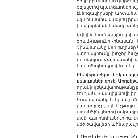
ծովի իրավական կարգավի
օբյեկտիվ պատճառներով։ Ի
էներգակիրների արտահանմ
այս համաձայնագրով իրակ
իրագործման համար անհրա
Ավելին, համաձայնագրի 
գրավչությունը չինական
Չինաստանը նոր ուղիներ 
ստորագրումը, խոշոր հաշվ
չի խնայում Հայաստանի 
համաձայնագրով ևս մեկ էա
Ինչ վերաբերում է կասպյա
ռեսուրսներ զիջել Ադրբեջ
Իրանի ղեկավարությանը բ
էության, Կասպից ծովի 
Ռուսաստանը և Իրանը։ Ը
բաղադրիչը, այն է՝ չթույ
առանձին կետով ամրագրված
տվել գալ ընդհանուր հայ
մեծ ծավալներ և հնարավոր
Մերկելի այցը 