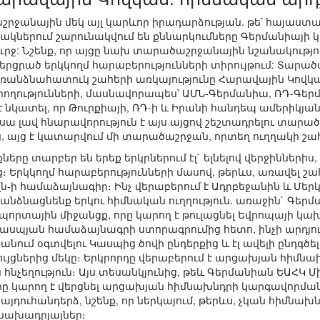
ջանային մեկ այլ կարևոր իրադարձության. թե՛ հայաստան
ներում շարունակվում են քննարկումները Գերմանիայի կ
րջ: Նշենք, որ այցը նախ տարածաշրջանային նշանակություն
երցրած երկկողմ հարաբերությունների տիրույթում: Տարած
առանձնահատուկ շահերի առկայությունը Հարավային Կովկա
ությունների, մասնավորապես՝ ԱՄՆ-Գերմանիա, ՌԴ-Գերմ
 նկատել, որ Թուրքիայի, ՌԴ-ի և Իրանի հանդեպ ամերիկ
 և սա լավ հնարավորություն է այս այցով շեշտադրելու տա
, այց է կատարվում մի տարածաշրջան, որտեղ ուղղակի շահ
ները տարբեր են երեք երկրներում էլ` ելնելով վերջիններ
։ Երկկողմ հարաբերությունների մասով, թերևս, առավել շ
մլն-ի համաձայնագիր։ Ինչ վերաբերում է Ադրբեջանին և Մերկ
նձնացնենք երկու հիմնական ուղղություն. առաջին` Գերմ
որտային միջանցք, որը կարող է թուլացնել Եվրոպայի կա
կասպյան համաձայնագրի ստորագրումից հետո, ինչի արդյո
անում օգտվելու Կասպից ծովի ընդերքից և էլ ավելի ընդգծ
ւյցներից մեկը։ Երկրորդը վերաբերում է արցախյան հիմն
 հնչեղություն։ Այս տեսանկյունից, թեև Գերմանիան ԵԱՀԿ Մ
րը կարող է վերցնել արցախյան հիմնախնդրի կարգավորման 
դուհանդերձ, նշենք, որ ներկայում, թերևս, չկան հիմնախ
նախադրյալներ։