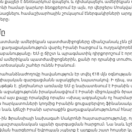
ն քայլեր է ձեռնարկում զսպելու և դիմակայելու ամերիկյա
նի համար կարևոր ձեռքբերում էր այն, որ վերջերս Մոսկվ
նացնելու համաշխարհային շուկայում էներգակիրների արդ
երը։
մը
տմամբ ամերիկյան պատժամիջոցները միանշանակ չեն ընկա
ն քաղաքականություն վարել Իրանի հարցում և ուղղակիորե
նությանը։ ԵՄ-ը ճիշտ և պրագմատիկ դիրքորոշում է որդեգ
մ ամերիկյան պատժամիջոցներին, քանի որ դրանից տուժու
տնտեսական շահեր ունեն Իրանում։
Եվրահանձնաժողովը հավանություն էր տվել €18 մլն օգնու
ցիալական զարգացմանն աջակցելու նպատակով։ Ի դեպ, 
եթն է. ընդհանուր առմամբ ԵՄ-ը նախատեսում է Իրանին տր
աջակցությունն իրականացվում է Իրանի միջուկային ծրագ
 այս քայլը որակվեց որպես «սխալ ազդանշան ոչ հարմ
ն հարկատուների կողմից Իրանին ցուցաբերվող ֆինանսակ
ես նաև կճնշի Իրանի արտաքին քաղաքականությունում հնա
7-ին Ֆրանսիայի նախագահ Մակրոնի հայտարարությունը, ո
պաշտպանական պլանի զարգացման հարցում։ Նա նաև նշել
ան հարցերում Եվրոպան չպետք է այդքան շատ հույսեր կա