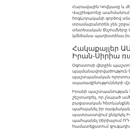
Հարավային Կովկասը և մ
Վաշինգտոնը աահմանում
հոգևորականի գործով տն
տրամաբանորեն չեն շրջա
տնտեսական ճնշումները 
կմեծանա պաղեստինա-իսրա
Հակաքայլեր Ա
Իրան-Սիրիա ռ
Օգոստոսի վերջին պաշտո
պայմանավորվածություն ե
պաշտպանական ոլորտում։
սպառազինությունների մշ
Իրանի պաշտպանության ն
շեշտադրել, որ չնայած 
բացասական հետևանքների
պահպանել իր ռազմական, 
պատրաստվում ընկրկել Իս
պահպանել Սիրիայում ՌԴ
համատեքստում զուգադիպ