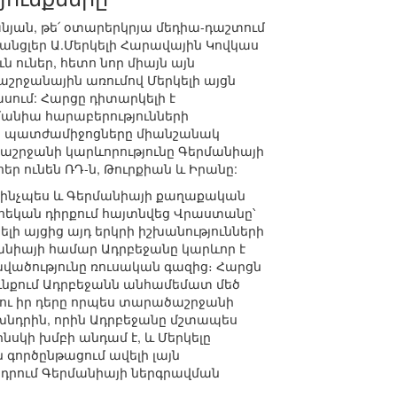
յան, թե՛ օտարերկրյա մեդիա-դաշտում
անցլեր Ա.Մերկելի Հարավային Կովկաս
 ուներ, հետո նոր միայն այն
աշրջանային առումով Մերկելի այցն
սում: Հարցը դիտարկելի է
անիա հարաբերությունների
յան պատժամիջոցները միանշանակ
րածաշրջանի կարևորությունը Գերմանիայի
եր ունեն ՌԴ-ն, Թուրքիան և Իրանը:
իս, ինչպես և Գերմանիայի քաղաքական
ահեկան դիրքում հայտնվեց Վրաստանը՝
ելի այցից այդ երկրի իշխանությունների
անիայի համար Ադրբեջանը կարևոր է
խվածությունը ռուսական գազից։ Հարցն
ւնքում Ադրբեջանն անհամեմատ մեծ
ելու իր դերը որպես տարածաշրջանի
ախնդրին, որին Ադրբեջանը մշտապես
ինսկի խմբի անդամ է, և Մերկելը
գործընթացում ավելի լայն
նդրում Գերմանիայի ներգրավման