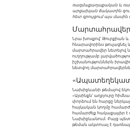
ռազմաքաղաքական և ռազմ
արցախյան ճակատին զուգա
հետ զրույցում այս մաս
Մարտահրավեր
Նրա խոսքով՝ Թուրքիան 
հնարավորինս թուլացնե
մարտահրավեր նետելով ն
ուղղությամբ լարվածությու
իշխանություններն իրավի
նետվող մարտահրավերնե
«Ապատեղեկատվ
Նախիջևանի թեմայով եկո
«Այսինքն՝ աղբյուրը հիմն
փորձում են հարցը ներկա
հայկական կողմը համարժե
համարժեք հակաքայլեր է 
Նախիջևանում։ Բայց պետք
թեման ակտուալ է դառնալ