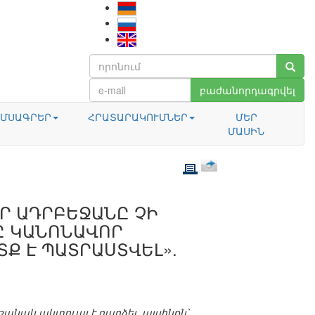
բաժանորդագրվել
ՄՍԱԳՐԵՐ
ՀՐԱՏԱՐԱԿՈՒՄՆԵՐ
ՄԵՐ
ՄԱՍԻՆ
ՕՐ ԱԴՐԲԵՋԱՆԸ ՉԻ
Ը ԿԱՆՈՆԱՎՈՐ
Ք Է ՊԱՏՐԱՍՏՎԵԼ».
նակ ակտուալ է դարձել, այսինքն՝