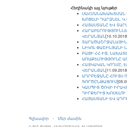
Հեղինակի այլ նյութեր
ՍԱՀՄԱՆԱԽԱԽՏՄԱՆ Դ
ԽՈՑԵԼԻ ԴԱՐՁՆԵԼ. Կ
ՀԱՅԱՍՏԱՆԸ ԵՎ ՏԱՐ
ՀԱՐԱԲԵՐՈՒԹՅՈՒՆՆԵՐ
ՎԵՐԱՆՅԱՆ
[10.10.2018
ՏԱՐԱԾԱՇՐՋԱՆԱՅԻՆ
ՆԻԿՈԼ ՓԱՇԻՆՅԱՆԻ 
ԲԱՑԻ ՀՀ-ԻՑ, ՆԱԽԱՏ
ԱՌԱՔԵԼՈՒԹՅՈՒՆԸ Ա
ՀԱՅԿԱԿԱՆ ԿՈՂՄԸ, Ե
ՎԵՐԱՆՅԱՆ
[11.09.2018
ԱԴՐԲԵՋԱՆԸ ՀՈՒՅՍ 
ԳՈՐԾԸՆԹԱՑՈՒՄ
[05.0
ԿԱՍՊԻՑ ԾՈՎԻ ԻՐԱՎ
ԴԻՐՔԵՐԻՑ ԽՈՍԵԼՈՒ 
ՀԱՅԱՍՏԱՆԻ ԵՎ ԱԴՐ
Գլխավոր
⋅
Մեր մասին
© ՑԱՆՑԱՅԻՆ ՀԵՏԱԶՈՏԱԿԱՆ ԻՆՍՏԻՏՈՒՏ