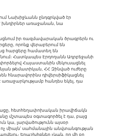
ում Նախիջևանն ընդգրկված էր
է՝ խնդիրներ առաջանան, նա
նացնում իր ռազմավարական ծրագրերն ու
երը, որոնք վերաբերում են
ենց հարցերը համատեղ են
նում։ Հատկապես Էրդողանն Ադրբեջանի
փորձելով Հայաստանին մեկուսացնել
ան թեմատիկան, ՀՀ Զինված ուժերը
ձեն հնարավորինս դիվերսիֆիկացնել
 առաջարկությամբ հանդես եկել, դա
նթացը, հետհեղափոխական իրավիճակն
լանը մշտապես օգտագործել է դա, բայց
ւն կա, լարվածությունն այսօր
ան ոչ միայն՝ սահմանային անվտանգության
ղվելու։ Երաշխիքներ չկան, որ մի օր