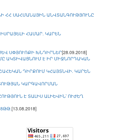
ՆԻ ՀՀ ՍԱՀՄԱՆԱՅԻՆ ԱՆՎՏԱՆԳՈՒԹՅՈՒՆԸ
ԻՍՐԱՅԵԼԻ ՀԱՄԱՐ. ԿԱՐԵՆ
ՉԵՎ ՍՓՅՈՒՌՔԻ ԽՆԴԻՐՆԵՐ
[28.09.2018]
ՂՄԸ ԱԿՏԻՎԱՑՆՈՒՄ Է ԻՐ ՄԻՋՆՈՐԴԱԿԱՆ
ՇԱՀԵԿԱՆ ԴԻՐՔՈՒՄ ԿՀԱՅՏՆՎԻ. ԿԱՐԵՆ
ՐՏՈՒԹՅԱՆ ԿԱՐԳԱՎՈՐՄԱՆ
ՒԹՅՈՒՆ Է ՏԱԼԻՍ ԱԼԻԵՎԻՆ՝ ՈՒԺԵՂ
8ԹԹ.
[13.08.2018]