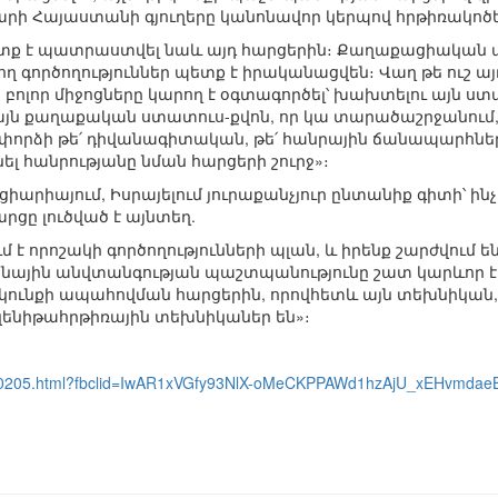
րի Հայաստանի գյուղերը կանոնավոր կերպով հրթիռակոծե
ետք է պատրաստվել նաև այդ հարցերին։ Քաղաքացիական
ղ գործողություններ պետք է իրականացվեն։ Վաղ թե ուշ այդ
ոլոր միջոցները կարող է օգտագործել՝ խախտելու այն ստ
այն քաղաքական ստատուս-քվոն, որ կա տարածաշրջանում, 
փորձի թե՛ դիվանագիտական, թե՛ հանրային ճանապարհներ
ել հանրությանը նման հարցերի շուրջ»։
ցիարիայում, Իսրայելում յուրաքանչյուր ընտանիք գիտի՝ 
ը լուծված է այնտեղ.
 է որոշակի գործողությունների պլան, և իրենք շարժվում են՝
անային անվտանգության պաշտպանությունը շատ կարևոր է
իկունքի ապահովման հարցերին, որովհետև այն տեխնիկան, ո
զենիթահրթիռային տեխնիկաներ են»։
1040205.html?fbclid=IwAR1xVGfy93NlX-oMeCKPPAWd1hzAjU_xEHvmda