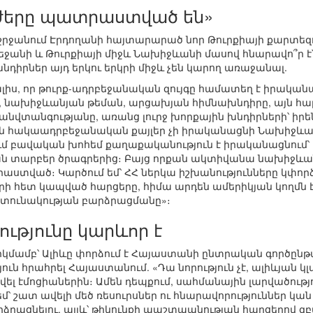
ւժերը պատրաստված են»
րջանում Էրդողանի հայտարարած նոր Թուրքիայի քարտեզ
բեջանի և Թուրքիայի միջև Նախիջևանի մասով հնարավո՞ր 
նդիրներ այդ երկու երկրի միջև չեն կարող առաջանալ.
տալիս, որ թուրք-ադրբեջանական զույգը համատեղ է իրակա
 նախիջևանյան թեման, արցախյան հիմնախնդիրը, այն հարց
անվտանգությանը, առանց լուրջ խորքային խնդիրների՝ իր
ն հակաադրբեջանական քայլեր չի իրականացնի Նախիջևա
մ բավական խոհեմ քաղաքականություն է իրականացնում՝ 
 տարբեր ծրագրերից։ Բայց որքան ակտիվանա նախիջևանյ
աստված։ Կարծում եմ՝ ՀՀ ներկա իշխանությունները կփոր
 հետ կապված հարցերը, հիմա արդեն ամերիկյան կողմն է
րտունակության բարձրացմանը»։
թյունը կարևոր է
կմամբ՝ Ալիևը փորձում է Հայաստանի ընտրական գործը
ուն հրահրել Հայաստանում. «Դա նորություն չէ, ալիևյան կ
րվել էմոցիաներին։ Ամեն դեպքում, սահմանային լարվածությո
 եմ՝ շատ ավելի մեծ ռեսուրսներ ու հնարավորություններ կ
ձրացնելու, այլև՝ թիկունքի պաշտպանության հարցերով զբա