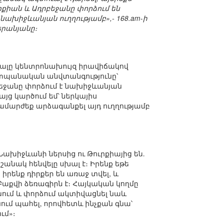
իան և Ադրբեջանը փորձում են
խիջևանյան ուղղությամբ»,- 168.am-ի
երանյանը։
ալը կենտրոնախույզ իրավիճակով
տպանական անվտանգությունը՝
եջանը փորձում է նախիջևանյան
այց կարծում եմ՝ ներկայիս
ամարժեք արձագանքել այդ ուղղությամբ
խիջևանի ներսից ու Թուրքիայից են.
շանակ հենվելը սխալ է։ Իրենք եթե
իրենք դիրքեր են առաջ տվել, և
Բաքվի ձեռագիրն է։ Հայկական կողմը
խում և փորձում ակտիվացնել նաև
ւմ պահել, որովհետև ինչքան գնա՝
ւմ»։