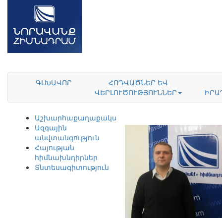
ԳԼԽԱՎՈՐ
ՀՈԴՎԱԾՆԵՐ ԵՎ
ՎԵՐԼՈՒԾՈՒԹՅՈՒՆՆԵՐ
ԻՐԱ
Աշխարհաքաղաքականություն
Ազգային
անվտանգություն
Հայության
հիմնախնդիրներ
Տնտեսագիտություն