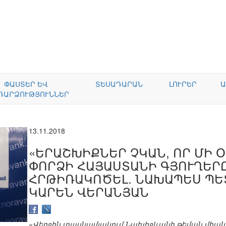
ՓԱՍՏԵՐ ԵՎ
ՏԵՍԱԴԱՐԱՆ
ԼՈՒՐԵՐ
Ա
ԴԱՐՁՈՒԹՅՈՒՆՆԵՐ
13.11.2018
«ԵՐԱՇԽԻՔՆԵՐ ՉԿԱՆ, ՈՐ ՄԻ 
ՓՈՐՁԻ ՀԱՅԱՍՏԱՆԻ ԳՅՈՒՂԵՐ
ՀՐԹԻՌԱԿՈԾԵԼ. ՆԱԽԱՊԵՍ ՊԵՏ
ԿԱՐԵՆ ՎԵՐԱՆՅԱՆ
«Վերջին տասնամյակում Նախիջևանի թեման միանշա