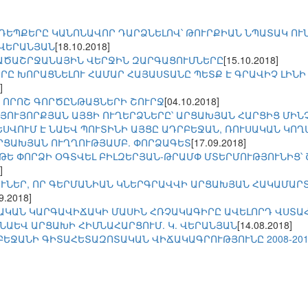
ԵՊՔԵՐԸ ԿԱՆՈՆԱՎՈՐ ԴԱՐՁՆԵԼՈՎ՝ ԹՈՒՐՔԻԱՆ ՆՊԱՏԱԿ ՈՒ
.ՎԵՐԱՆՅԱՆ
[18.10.2018]
ԱԾԱՇՐՋԱՆԱՅԻՆ ՎԵՐՋԻՆ ԶԱՐԳԱՑՈՒՄՆԵՐԸ
[15.10.2018]
Ը ԽՈՐԱՑՆԵԼՈՒ ՀԱՄԱՐ ՀԱՅԱՍՏԱՆԸ ՊԵՏՔ Է ԳՐԱՎԻՉ ԼԻՆԻ 
]
 ՈՐՈՇ ԳՈՐԾԸՆԹԱՑՆԵՐԻ ՇՈՒՐՋ
[04.10.2018]
ՆՅՈՒՅՈՐՔՅԱՆ ԱՅՑԻ ՈՒՂԵՐՁՆԵՐԸ՝ ԱՐՑԱԽՅԱՆ ՀԱՐՑԻՑ ՄԻՆ
ԵՍՎՈՒՄ Է ՆԱԵՎ ՊՈՒՏԻՆԻ ԱՅՑԸ ԱԴՐԲԵՋԱՆ, ՌՈՒՍԱԿԱՆ ԿՈ
ՐՑԱԽՅԱՆ ՈՒՂՂՈՒԹՅԱՄԲ. ՓՈՐՁԱԳԵՏ
[17.09.2018]
ԹԵ ՓՈՐՁԻ ՕԳՏՎԵԼ ԲԻԼԶԵՐՅԱՆ-ԹՐԱՄՓ ՄՏԵՐՄՈՒԹՅՈՒՆԻՑ՝ 
]
ՈՒՆԵՐ, ՈՐ ԳԵՐՄԱՆԻԱՆ ԿՆԵՐԳՐԱՎՎԻ ԱՐՑԱԽՅԱՆ ՀԱԿԱՄԱ
9.2018]
ԱԿԱՆ ԿԱՐԳԱՎԻՃԱԿԻ ՄԱՍԻՆ ՀՌՉԱԿԱԳԻՐԸ ԱՎԵԼՈՐԴ ՎՍՏԱՀՈ
ՆԱԵՎ ԱՐՑԱԽԻ ՀԻՄՆԱՀԱՐՑՈՒՄ. Կ. ՎԵՐԱՆՅԱՆ
[14.08.2018]
ԲԵՋԱՆԻ ԳԻՏԱՀԵՏԱԶՈՏԱԿԱՆ ՎԻՃԱԿԱԳՐՈՒԹՅՈՒՆԸ 2008-201