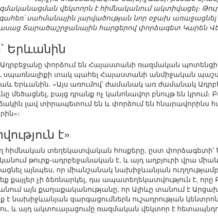
ականացման վեկտորն է հիմնականում ակտիվացել։ Թուրք
հեռ՝ սահմանային լարվածության նոր օջախ առաջացնել նա
ին ասաց Տարածաշրջանային հարցերով փորձագետ Կարեն Վ
՝ Երևանին
և Ադրբեջանը փորձում են Հայաստանի ռազմական պոտենցի
լ և սպառնալիքի տակ պահել Հայաստանի անմիջական պաշ
աև Երևանին. «Այս առումով՝ ժամանակ առ ժամանակ Ադրբ
նը մեծացնել, բայց դրանք ոչ կանոնավոր բնույթ են կրում։ Բ
ճակին լավ տիրապետում են և փորձում են հնարավորինս հ
րին»։
ություն է»
ղ հիմնական տեղեկատվական հոսքերը, ըստ փորձագետի՝ Նա
ականում թուրք-ադրբեջանական է, և այդ աղբյուրի վրա միան
յացնել այնպես, որ միանշանակ նախիջևանյան ուղղությամբ 
ք քայլեր չի ձեռնարկել, դա ապատեղեկատվություն է, որը 
անում այն քաղաքականությանը, որ Ալիևը տանում է Արցա
 է նախիջևանյան զարգացումներն ուշադրության կենտրոնո
ու, և այդ ակտուալացումը ռազմական վեկտոր է հետապնդո