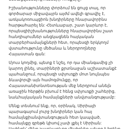
Իշխանությունները փորձում են ցույց տալ, որ
գործարար միջավայրն այժմ ավելի գրավիչ է,
առկակոռուպցիոն խնդիրները հնարավորինս
հարթահարել են: Հետևաբար, շատ կարևոր է,
որպեսզիիշխանությունները հնարավորինս շատ
հանդիպումներ անցկացնեն հայկական
տարբերհամայնքների հետ, որպեսզի երկկողմ
վստահությունը մեծանա և ներդրողները
Հայաստան գան:
Մյուս կողմից, պետք է նշել, որ դա միանգամից չի
կարող լինել, տարիների քրտնաջան աշխատանքէ
պահանջում, որպեսզի սփյուռքի մոտ նույնպես
ձևավորվի այն համոզմունքը, որ
Հայաստանիտնտեսության մեջ ներդրում անելն
առաջին հերթին բխում է հենց սփյուռքի շահերից,
նաևհայկական համայնքների անվտանգությամբ:
Մենք տեսնում ենք, որ, օրինակ, Սիրիայի
պարագայում լուրջ խնդիրներ կան հայ
համայնքիանվտանգության հետ կապված,
համայնքը գրեթե կիսով չափ լքել է Սիրիան:
Այսինքն՝ մենք շատկարևոր մեսիջներ պետք է հղենք