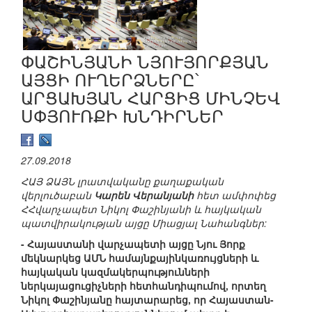
ՓԱՇԻՆՅԱՆԻ ՆՅՈՒՅՈՐՔՅԱՆ
ԱՅՑԻ ՈՒՂԵՐՁՆԵՐԸ՝
ԱՐՑԱԽՅԱՆ ՀԱՐՑԻՑ ՄԻՆՉԵՎ
ՍՓՅՈՒՌՔԻ ԽՆԴԻՐՆԵՐ
27.09.2018
ՀԱՅ ՁԱՅՆ լրատվականը քաղաքական
վերլուծաբան
Կարեն Վերանյանի
հետ ամփոփեց
ՀՀվարչապետ Նիկոլ Փաշինյանի և հայկական
պատվիրակության այցը Միացյալ Նահանգներ:
- Հայաստանի վարչապետի այցը Նյու Յորք
մեկնարկեց ԱՄՆ համայնքայինկառույցների և
հայկական կազմակերպությունների
ներկայացուցիչների հետհանդիպումով, որտեղ
Նիկոլ Փաշինյանը հայտարարեց, որ Հայաստան-