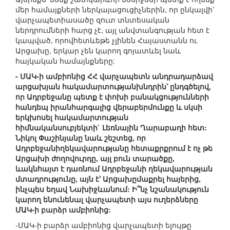
մեր համայքների ներկայացուցիչներին, որ ընկալվի՝
վարչապետիասածը զուտ տնտեսական
ներդրումների հարց չէ, այլ անվտանգության հետ է
կապված, որովհետևեթե չլինեն Հայաստանն ու
Արցախը, երկար չեն կարող գոյատևել նաև
հայկական համայնքները:
- ՄԱԿ-ի ամբիոնից ՀՀ վարչապետն անդրադարձավ
արցախյան հակամարտությանխնդրին՝ ընդգծելով,
որ Ադրբեջանը պետք է փոխի բանակցությունների
հանդեպ իրանհարգալից վերաբերմունքը և սկսի
երկխոսել հակամարտության
հիմնականսուբյեկտի` Լեռնային Ղարաբաղի հետ:
Նիկոլ Փաշինյանը նաև շեշտեց, որ
Ադրբեջանիղեկավարությանը հետաքրքրում է ոչ թե
Արցախի ժողովուրդը, այլ բուն տարածքը,
ևակնհայտ է դառնում Ադրբեջանի ղեկավարության
մտադրությունը, այն է՝ Արցախըմաքրել հայերից,
ինչպես եղավ Նախիջևանում: Ի՞նչ նշանակություն
կարող ենունենալ վարչապետի այս ուղերձները
ՄԱԿ-ի բարձր ամբիոնից:
-ՄԱԿ-ի բարձր ամբիոնից վարչապետի ելույթը