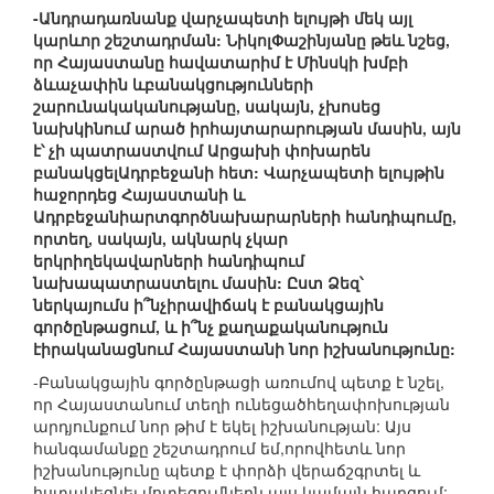
-Անդրադառնանք վարչապետի ելույթի մեկ այլ
կարևոր շեշտադրման: ՆիկոլՓաշինյանը թեև նշեց,
որ Հայաստանը հավատարիմ է Մինսկի խմբի
ձևաչափին ևբանակցությունների
շարունակականությանը, սակայն, չխոսեց
նախկինում արած իրհայտարարության մասին, այն
է՝ չի պատրաստվում Արցախի փոխարեն
բանակցելԱդրբեջանի հետ: Վարչապետի ելույթին
հաջորդեց Հայաստանի և
Ադրբեջանիարտգործնախարարների հանդիպումը,
որտեղ, սակայն, ակնարկ չկար
երկրիղեկավարների հանդիպում
նախապատրաստելու մասին: Ըստ Ձեզ՝
ներկայումս ի՞նչիրավիճակ է բանակցային
գործընթացում, և ի՞նչ քաղաքականություն
էիրականացնում Հայաստանի նոր իշխանությունը:
-Բանակցային գործընթացի առումով պետք է նշել,
որ Հայաստանում տեղի ունեցածհեղափոխության
արդյունքում նոր թիմ է եկել իշխանության: Այս
հանգամանքը շեշտադրում եմ,որովհետև նոր
իշխանությունը պետք է փորձի վերաճշգրտել և
հստակեցնել մոտեցումներն այս կամայն հարցում: