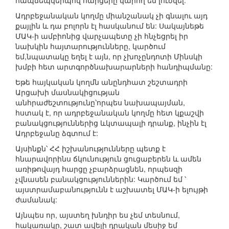
հապճեպկերպով հարցերը կարող են լուծվել:
Ադրբեջանական կողմը միանշանակ չի գնալու այդ
քայլին և դա բոլորն էլ հասկանում են: Սակայնեթե
ՄԱԿ-ի ամբիոնից վարչապետը չի հնչեցրել իր
նախկին հայտարությունները, կարծում
եմ,նպատակը եղել է այն, որ չխոչընդոտի Մինսկի
խմբի հետ արտգործնախարարների հանդիպմանը:
Եթե հայկական կողմն անընդհատ շեշտադրի
Արցախի մասնակիցության
անհրաժեշտությունը՝որպես նախապայման,
հստակ է, որ ադրբեջանական կողմը հետ կքաշվի
բանակցություններից ևկտապալի դրանք, ինչին էլ
Ադրբեջանը ձգտում է:
Այսինքն՝ ՀՀ իշխանությունները պետք է
հնարավորինս ճկունություն ցուցաբերեն և ամեն
առիթովայդ հարցը չբարձրացնեն, որպեսզի
չվնասեն բանակցություններին: Կարծում եմ ՝
այստրամաբանությունն է աշխատել ՄԱԿ-ի ելույթի
ժամանակ:
Այնպես որ, այստեղ խնդիր ես չեմ տեսնում,
հակառակը, շատ ավելի դրական մեսիջ եմ