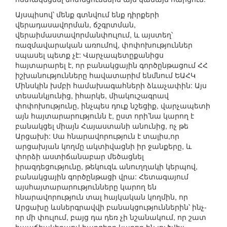
Այսպիսով՝ մենք գտնվում ենք դիրքերի
վերադասավորման, ճշգրտման,
վերաիմաստավորմանփուլում, և այստեղ՝
ռազմավարական առումով, փոփոխություններ
սպասել պետք չէ: Վարչապետըքանիցս
հայտարարել է, որ բանակցային գործընթացում ՀՀ
իշխանությունները հավատարիմ ենմնում ԵԱՀԿ
Մինսկին խմբի համախագահների ձևաչափին: Այս
տեսանկյունից, իհարկե, միակուշագրավ
փոփոխությունը, ինչպես դուք նշեցիք, վարչապետի
այն հայտարարությունն է, ըստ որի՝նա կարող է
բանակցել միայն Հայաստանի անունից, ոչ թե
Արցախի: Սա հնարավորություն է տալիս,որ
արցախյան կողմը ակտիվացնի իր ջանքերը, և
փորձի աստիճանաբար մեծացնել
իրազդեցությունը, թեկուզև անուղղակի կերպով,
բանակցային գործընթացի վրա: Հետագայում
այսհայտարարությունները կարող են
հնարավորություն տալ հայկական կողմին, որ
Արցախը ևսներգրավվի բանակցություններին՝ ինչ-
որ մի փուլում, բայց դա դեռ չի նշանակում, որ շատ