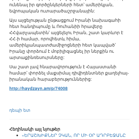
ունենալ իր գործընկերների հետ՝ ամերիկյան,
եվրոպական ուտարածաշրջանային:
Այս այցելության ընթացքում Իրանի նախագահի
հետ հանդիպումը և Ռուհանիի հրավերը
ՀՀվարչապետին՝ այցելելու Իրան, շատ կարևոր է
ՀՀ-ի համար, որովհետև հիմա,
ամերիկյանպատժամիջոցների հետ կապված՝
Իրանը փորձում է մոբիլիզացնել իր ներքին ու
արտաքինռեսուրսները:
Սա շատ լավ հնարավորություն է Հայաստանի
համար՝ փորձել մաքսիմալ դիվիդենտներ քաղելհայ-
իրանական հարաբերություններից:
http://haydzayn.am/p/74008
դեպի ետ
Հեղինակի այլ նյութեր
«ԵՐԱՇԽԻՔՆԵՐ ՉԿԱՆ, ՈՐ ՄԻ ՕՐ ԱԴՐԲԵՋԱՆԸ