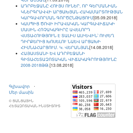
ԱԴՐԲԵՋԱՆԸ ՀՈՒՅՍ ՈՒՆԵՐ, ՈՐ ԳԵՐՄԱՆԻԱՆ
ԿՆԵՐԳՐԱՎՎԻ ԱՐՑԱԽՅԱՆ ՀԱԿԱՄԱՐՏՈՒԹՅԱՆ
ԿԱՐԳԱՎՈՐՄԱՆ ԳՈՐԾԸՆԹԱՑՈՒՄ
[05.09.2018]
ԿԱՍՊԻՑ ԾՈՎԻ ԻՐԱՎԱԿԱՆ ԿԱՐԳԱՎԻՃԱԿԻ
ՄԱՍԻՆ ՀՌՉԱԿԱԳԻՐԸ ԱՎԵԼՈՐԴ
ՎՍՏԱՀՈՒԹՅՈՒՆ Է ՏԱԼԻՍ ԱԼԻԵՎԻՆ՝ ՈՒԺԵՂ
ԴԻՐՔԵՐԻՑ ԽՈՍԵԼՈՒ ՆԱԵՎ ԱՐՑԱԽԻ
ՀԻՄՆԱՀԱՐՑՈՒՄ. Կ. ՎԵՐԱՆՅԱՆ
[14.08.2018]
ՀԱՅԱՍՏԱՆԻ ԵՎ ԱԴՐԲԵՋԱՆԻ
ԳԻՏԱՀԵՏԱԶՈՏԱԿԱՆ ՎԻՃԱԿԱԳՐՈՒԹՅՈՒՆԸ
2008-2018ԹԹ.
[13.08.2018]
Գլխավոր
⋅
Մեր մասին
© ՑԱՆՑԱՅԻՆ
ՀԵՏԱԶՈՏԱԿԱՆ ԻՆՍՏԻՏՈՒՏ