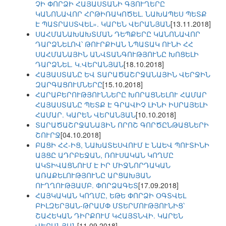
ՉԻ ՓՈՐՁԻ ՀԱՅԱՍՏԱՆԻ ԳՅՈՒՂԵՐԸ
ԿԱՆՈՆԱՎՈՐ ՀՐԹԻՌԱԿՈԾԵԼ. ՆԱԽԱՊԵՍ ՊԵՏՔ
Է ՊԱՏՐԱՍՏՎԵԼ». ԿԱՐԵՆ ՎԵՐԱՆՅԱՆ
[13.11.2018]
ՍԱՀՄԱՆԱԽԱԽՏՄԱՆ ԴԵՊՔԵՐԸ ԿԱՆՈՆԱՎՈՐ
ԴԱՐՁՆԵԼՈՎ՝ ԹՈՒՐՔԻԱՆ ՆՊԱՏԱԿ ՈՒՆԻ ՀՀ
ՍԱՀՄԱՆԱՅԻՆ ԱՆՎՏԱՆԳՈՒԹՅՈՒՆԸ ԽՈՑԵԼԻ
ԴԱՐՁՆԵԼ. Կ.ՎԵՐԱՆՅԱՆ
[18.10.2018]
ՀԱՅԱՍՏԱՆԸ ԵՎ ՏԱՐԱԾԱՇՐՋԱՆԱՅԻՆ ՎԵՐՋԻՆ
ԶԱՐԳԱՑՈՒՄՆԵՐԸ
[15.10.2018]
ՀԱՐԱԲԵՐՈՒԹՅՈՒՆՆԵՐԸ ԽՈՐԱՑՆԵԼՈՒ ՀԱՄԱՐ
ՀԱՅԱՍՏԱՆԸ ՊԵՏՔ Է ԳՐԱՎԻՉ ԼԻՆԻ ԻՍՐԱՅԵԼԻ
ՀԱՄԱՐ. ԿԱՐԵՆ ՎԵՐԱՆՅԱՆ
[10.10.2018]
ՏԱՐԱԾԱՇՐՋԱՆԱՅԻՆ ՈՐՈՇ ԳՈՐԾԸՆԹԱՑՆԵՐԻ
ՇՈՒՐՋ
[04.10.2018]
ԲԱՑԻ ՀՀ-ԻՑ, ՆԱԽԱՏԵՍՎՈՒՄ Է ՆԱԵՎ ՊՈՒՏԻՆԻ
ԱՅՑԸ ԱԴՐԲԵՋԱՆ, ՌՈՒՍԱԿԱՆ ԿՈՂՄԸ
ԱԿՏԻՎԱՑՆՈՒՄ Է ԻՐ ՄԻՋՆՈՐԴԱԿԱՆ
ԱՌԱՔԵԼՈՒԹՅՈՒՆԸ ԱՐՑԱԽՅԱՆ
ՈՒՂՂՈՒԹՅԱՄԲ. ՓՈՐՁԱԳԵՏ
[17.09.2018]
ՀԱՅԿԱԿԱՆ ԿՈՂՄԸ, ԵԹԵ ՓՈՐՁԻ ՕԳՏՎԵԼ
ԲԻԼԶԵՐՅԱՆ-ԹՐԱՄՓ ՄՏԵՐՄՈՒԹՅՈՒՆԻՑ՝
ՇԱՀԵԿԱՆ ԴԻՐՔՈՒՄ ԿՀԱՅՏՆՎԻ. ԿԱՐԵՆ
ՎԵՐԱՆՅԱՆ
[11.09.2018]