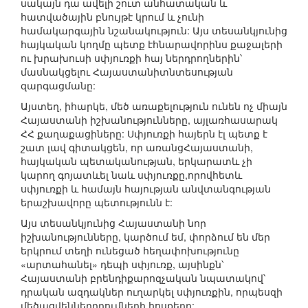
սակայն դա ավելի շուտ անհատական և
հատվածային բնույթէ կրում և չունի
համակարգային նշանակություն: Այս տեսանկյունից
հայկական կողմը պետք էհնարավորինս քաջալերի
ու խրախուսի սփյուռքի հայ ներդրողներին՝
մասնակցելու Հայաստանիտնտեսության
զարգացմանը:
Այստեղ, իհարկե, մեծ առաքելություն ունեն ոչ միայն
Հայաստանի իշխանությունները, այլառհասարակ
ՀՀ քաղաքացիները: Սփյուռքի հայերն էլ պետք է
շատ լավ գիտակցեն, որ առանցՀայաստանի,
հայկական պետականության, երկարատև չի
կարող գոյատևել նաև սփյուռքը,որովհետև
սփյուռքի և համայն հայության անվտանգության
երաշխավորը պետությունն է:
Այս տեսանկյունից Հայաստանի նոր
իշխանությունները, կարծում եմ, փորձում են մեր
երկրում տեղի ունեցած հեղափոխությունը
«արտահանել» դեպի սփյուռք, այսինքն՝
Հայաստանի բրենդիքարոզչական նպատակով՝
դրական ազդակներ ուղարկել սփյուռքին, որպեսզի
մեծացվեններդրումների հոսքերը: