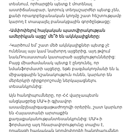
տեսնում, որհարցին պետք է մոտենալ
աստիճանաբար, կտրուկ տեղաշարժեր պետք չեն,
քանի որադրբեջանական կողմը շատ հեշտությամբ
կարող է տապալել բանակցային գործընթացը:
-Ամփոփելով հայկական պատվիրակության
ամերիկյան այցը՝ մե՞ծ են ակնկալիքները:
-Կարծում եմ՝ շատ մեծ ակնկալիքներ պետք չէ
ունենալ այս կամ նախորդ այցերից, այդ թվում
նաևՌուսաստան կատարած այցելություններից:
Բայց միաժամանակ պետք է ընդունել, որ
նմանֆորմատի այցերը, եթե բազմակողմանի են և
միջազգային նշանակություն ունեն, կարևոր են
մերերկրի դիրքորոշումը ներկայացնելու
տեսանկյունից:
Այն հանդիպումները, որ ՀՀ վարչապետն
անցկացրեց ՄԱԿ-ի գլխավոր
ասամբլեայիգագաթաժողովի օրերին, շատ կարևոր
են Հայաստանի արտաքին
քաղաքականությանտեսանկյունից: ՄԱԿ-ի
ֆորմատը այդ հնարավորությունը տալիս է,
որպեսզի հայկական կողմըփորձի հանդիպումներ