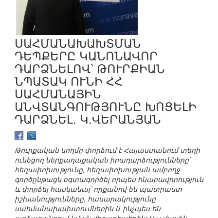
ՍԱՀՄԱՆԱԽԱԽՏՄԱՆ
ԴԵՊՔԵՐԸ ԿԱՆՈՆԱՎՈՐ
ԴԱՐՁՆԵԼՈՎ՝ ԹՈՒՐՔԻԱՆ
ՆՊԱՏԱԿ ՈՒՆԻ ՀՀ
ՍԱՀՄԱՆԱՅԻՆ
ԱՆՎՏԱՆԳՈՒԹՅՈՒՆԸ ԽՈՑԵԼԻ
ԴԱՐՁՆԵԼ. Կ.ՎԵՐԱՆՅԱՆ
Թուրքական կողմը փորձում է Հայաստանում տեղի
ունեցող ներքաղաքական իրադարձությունները՝
հեղափոխությունը, հեղափոխության ամբողջ
գործընթացն օգտագործել որպես հնարավորություն
և փորձել հասկանալ՝ որքանով են պատրաստ
իշխանությունները, հասարակությունը
սահմանախախտումներին և ինչպես են