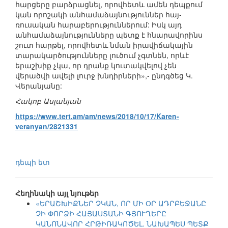
հարցերը բարձրացնել, որովհետև ամեն դեպքում
կան որոշակի անհամաձայնություններ հայ-
ռուսական հարաբերություններում: Իսկ այդ
անհամաձայնությունները պետք է հնարավորինս
շուտ հարթել, որովհետև նման իրավիճակային
տարակարծությունները լուծում չգտնեն, որևէ
երաշխիք չկա, որ դրանք կուտակվելով չեն
վերածվի ավելի լուրջ խնդիրների»,- ընդգծեց Կ.
Վերանյանը:
Հակոբ Ասլանյան
https://www.tert.am/am/news/2018/10/17/Karen-
veranyan/2821331
դեպի ետ
Հեղինակի այլ նյութեր
«ԵՐԱՇԽԻՔՆԵՐ ՉԿԱՆ, ՈՐ ՄԻ ՕՐ ԱԴՐԲԵՋԱՆԸ
ՉԻ ՓՈՐՁԻ ՀԱՅԱՍՏԱՆԻ ԳՅՈՒՂԵՐԸ
ԿԱՆՈՆԱՎՈՐ ՀՐԹԻՌԱԿՈԾԵԼ. ՆԱԽԱՊԵՍ ՊԵՏՔ