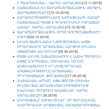
Է ՊԱՏՐԱՍՏՎԵԼ». ԿԱՐԵՆ ՎԵՐԱՆՅԱՆ
[13.11.2018]
ՀԱՅԱՍՏԱՆԸ ԵՎ ՏԱՐԱԾԱՇՐՋԱՆԱՅԻՆ ՎԵՐՋԻՆ
ԶԱՐԳԱՑՈՒՄՆԵՐԸ
[15.10.2018]
ՀԱՐԱԲԵՐՈՒԹՅՈՒՆՆԵՐԸ ԽՈՐԱՑՆԵԼՈՒ ՀԱՄԱՐ
ՀԱՅԱՍՏԱՆԸ ՊԵՏՔ Է ԳՐԱՎԻՉ ԼԻՆԻ ԻՍՐԱՅԵԼԻ
ՀԱՄԱՐ. ԿԱՐԵՆ ՎԵՐԱՆՅԱՆ
[10.10.2018]
ՏԱՐԱԾԱՇՐՋԱՆԱՅԻՆ ՈՐՈՇ ԳՈՐԾԸՆԹԱՑՆԵՐԻ
ՇՈՒՐՋ
[04.10.2018]
ՆԻԿՈԼ ՓԱՇԻՆՅԱՆԻ ՆՅՈՒՅՈՐՔՅԱՆ ԱՅՑԻ
ՈՒՂԵՐՁՆԵՐԸ՝ ԱՐՑԱԽՅԱՆ ՀԱՐՑԻՑ ՄԻՆՉԵՎ
ՍՓՅՈՒՌՔԻ ԽՆԴԻՐՆԵՐ
[28.09.2018]
ԲԱՑԻ ՀՀ-ԻՑ, ՆԱԽԱՏԵՍՎՈՒՄ Է ՆԱԵՎ ՊՈՒՏԻՆԻ
ԱՅՑԸ ԱԴՐԲԵՋԱՆ, ՌՈՒՍԱԿԱՆ ԿՈՂՄԸ
ԱԿՏԻՎԱՑՆՈՒՄ Է ԻՐ ՄԻՋՆՈՐԴԱԿԱՆ
ԱՌԱՔԵԼՈՒԹՅՈՒՆԸ ԱՐՑԱԽՅԱՆ
ՈՒՂՂՈՒԹՅԱՄԲ. ՓՈՐՁԱԳԵՏ
[17.09.2018]
ՀԱՅԿԱԿԱՆ ԿՈՂՄԸ, ԵԹԵ ՓՈՐՁԻ ՕԳՏՎԵԼ
ԲԻԼԶԵՐՅԱՆ-ԹՐԱՄՓ ՄՏԵՐՄՈՒԹՅՈՒՆԻՑ՝
ՇԱՀԵԿԱՆ ԴԻՐՔՈՒՄ ԿՀԱՅՏՆՎԻ. ԿԱՐԵՆ
ՎԵՐԱՆՅԱՆ
[11.09.2018]
ԱԴՐԲԵՋԱՆԸ ՀՈՒՅՍ ՈՒՆԵՐ, ՈՐ ԳԵՐՄԱՆԻԱՆ
ԿՆԵՐԳՐԱՎՎԻ ԱՐՑԱԽՅԱՆ ՀԱԿԱՄԱՐՏՈՒԹՅԱՆ