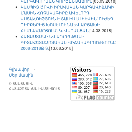
ԿԱՐԳԱՎՈՐՄԱՆ ԳՈՐԾԸՆԹԱՑՈՒՄ
[05.09.2018]
ԿԱՍՊԻՑ ԾՈՎԻ ԻՐԱՎԱԿԱՆ ԿԱՐԳԱՎԻՃԱԿԻ
ՄԱՍԻՆ ՀՌՉԱԿԱԳԻՐԸ ԱՎԵԼՈՐԴ
ՎՍՏԱՀՈՒԹՅՈՒՆ Է ՏԱԼԻՍ ԱԼԻԵՎԻՆ՝ ՈՒԺԵՂ
ԴԻՐՔԵՐԻՑ ԽՈՍԵԼՈՒ ՆԱԵՎ ԱՐՑԱԽԻ
ՀԻՄՆԱՀԱՐՑՈՒՄ. Կ. ՎԵՐԱՆՅԱՆ
[14.08.2018]
ՀԱՅԱՍՏԱՆԻ ԵՎ ԱԴՐԲԵՋԱՆԻ
ԳԻՏԱՀԵՏԱԶՈՏԱԿԱՆ ՎԻՃԱԿԱԳՐՈՒԹՅՈՒՆԸ
2008-2018ԹԹ.
[13.08.2018]
Գլխավոր
⋅
Մեր մասին
© ՑԱՆՑԱՅԻՆ
ՀԵՏԱԶՈՏԱԿԱՆ ԻՆՍՏԻՏՈՒՏ