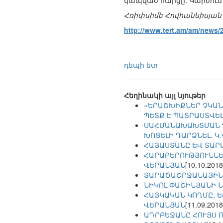
կապված հարցը: Կարծում ե
Հռիփսիմե Հովհաննիսյան
http://www.tert.am/am/news/
դեպի ետ
Հեղինակի այլ նյութեր
«ԵՐԱՇԽԻՔՆԵՐ ՉԿԱՆ
ՊԵՏՔ Է ՊԱՏՐԱՍՏՎԵԼ
ՍԱՀՄԱՆԱԽԱԽՏՄԱՆ Դ
ԽՈՑԵԼԻ ԴԱՐՁՆԵԼ. Կ
ՀԱՅԱՍՏԱՆԸ ԵՎ ՏԱՐ
ՀԱՐԱԲԵՐՈՒԹՅՈՒՆՆԵՐ
ՎԵՐԱՆՅԱՆ
[10.10.2018
ՏԱՐԱԾԱՇՐՋԱՆԱՅԻՆ
ՆԻԿՈԼ ՓԱՇԻՆՅԱՆԻ 
ՀԱՅԿԱԿԱՆ ԿՈՂՄԸ, Ե
ՎԵՐԱՆՅԱՆ
[11.09.2018
ԱԴՐԲԵՋԱՆԸ ՀՈՒՅՍ 