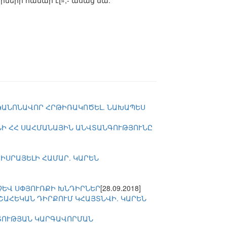
րների համար էլ»,- ասաց նա:
 ԿԱՆՈՆԱՎՈՐ ՀՐԹԻՌԱԿՈԾԵԼ. ՆԱԽԱՊԵՍ
ՆԻ ՀՀ ՍԱՀՄԱՆԱՅԻՆ ԱՆՎՏԱՆԳՈՒԹՅՈՒՆԸ
ԻՍՐԱՅԵԼԻ ՀԱՄԱՐ. ԿԱՐԵՆ
ՉԵՎ ՍՓՅՈՒՌՔԻ ԽՆԴԻՐՆԵՐ
[28.09.2018]
ՇԱՀԵԿԱՆ ԴԻՐՔՈՒՄ ԿՀԱՅՏՆՎԻ. ԿԱՐԵՆ
ՐՏՈՒԹՅԱՆ ԿԱՐԳԱՎՈՐՄԱՆ