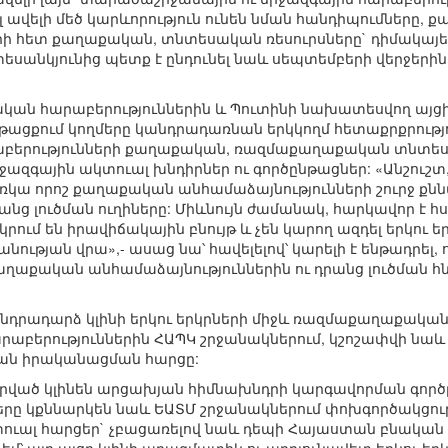
 ավելի մեծ կարևորություն ունեն նման հանդիպումները, քա
երի հետ քաղաքական, տնտեսական ռեսուրսները` դիմակայ
եսանկյունից պետք է ընդունել նաև սեպտեմբերի վերջերի
ական հարաբերություններին և Պուտինի նախատեսվող այցի
 ընթացքում կողմերը կանդրադառնան երկկողմ հետաքրքրությ
աբերությունների քաղաքական, ռազմաքաղաքական տնտեսա
ազգային ակտուալ խնդիրներ ու գործընթացներ: «Անշուշտ
առկա որոշ քաղաքական անհամաձայնությունների շուրջ քնն
րանց լուծման ուղիները: Միևնույն ժամանակ, հարկավոր է 
կրում են իրավիճակային բնույթ և չեն կարող ազդել երկու
ության վրա»,- ասաց նա՝ հավելելով՝ կարելի է ենթադրել
ղաքական անհամաձայնություններին ու դրանց լուծման
նդրադարձ կլինի երկու երկրների միջև ռազմաքաղաքակա
հարաբերություններին ՀԱՊԿ շրջանակներում, կշոշափվի նաև
ան իրականացման հարցը:
դրված կլինեն արցախյան հիմնախնդրի կարգավորման գործ
մերը կքննարկեն նաև ԵԱՏՄ շրջանակներում փոխգործակցո
տուալ հարցեր` չբացառելով նաև դեպի Հայաստան բնակա