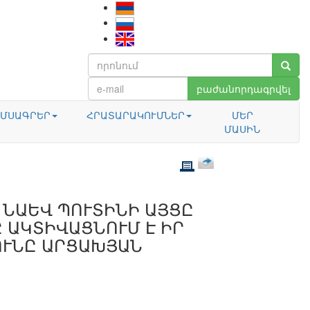
բաժանորդագրվել
ՄՍԱԳՐԵՐ
ՀՐԱՏԱՐԱԿՈՒՄՆԵՐ
ՄԵՐ
ՄԱՍԻՆ
 ՆԱԵՎ ՊՈՒՏԻՆԻ ԱՅՑԸ
 ԱԿՏԻՎԱՑՆՈՒՄ Է ԻՐ
ՈՒՆԸ ԱՐՑԱԽՅԱՆ