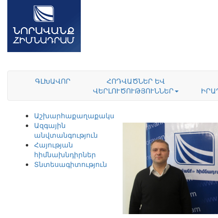
ԳԼԽԱՎՈՐ
ՀՈԴՎԱԾՆԵՐ ԵՎ
ՎԵՐԼՈՒԾՈՒԹՅՈՒՆՆԵՐ
ԻՐԱ
Աշխարհաքաղաքականություն
Ազգային
անվտանգություն
Հայության
հիմնախնդիրներ
Տնտեսագիտություն