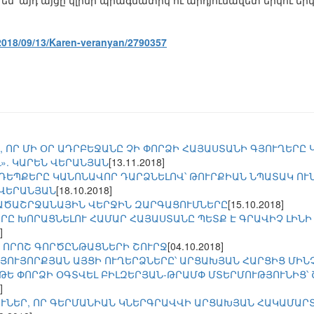
մ՝ այդ այցը կլինի պրագմատիկ ու արդյունավետ երկու երկ
2018/09/13/Karen-veranyan/2790357
, ՈՐ ՄԻ ՕՐ ԱԴՐԲԵՋԱՆԸ ՉԻ ՓՈՐՁԻ ՀԱՅԱՍՏԱՆԻ ԳՅՈՒՂԵՐԸ
». ԿԱՐԵՆ ՎԵՐԱՆՅԱՆ
[13.11.2018]
ԵՊՔԵՐԸ ԿԱՆՈՆԱՎՈՐ ԴԱՐՁՆԵԼՈՎ՝ ԹՈՒՐՔԻԱՆ ՆՊԱՏԱԿ ՈՒ
.ՎԵՐԱՆՅԱՆ
[18.10.2018]
ԱԾԱՇՐՋԱՆԱՅԻՆ ՎԵՐՋԻՆ ԶԱՐԳԱՑՈՒՄՆԵՐԸ
[15.10.2018]
Ը ԽՈՐԱՑՆԵԼՈՒ ՀԱՄԱՐ ՀԱՅԱՍՏԱՆԸ ՊԵՏՔ Է ԳՐԱՎԻՉ ԼԻՆԻ 
]
 ՈՐՈՇ ԳՈՐԾԸՆԹԱՑՆԵՐԻ ՇՈՒՐՋ
[04.10.2018]
ՆՅՈՒՅՈՐՔՅԱՆ ԱՅՑԻ ՈՒՂԵՐՁՆԵՐԸ՝ ԱՐՑԱԽՅԱՆ ՀԱՐՑԻՑ ՄԻՆ
ԹԵ ՓՈՐՁԻ ՕԳՏՎԵԼ ԲԻԼԶԵՐՅԱՆ-ԹՐԱՄՓ ՄՏԵՐՄՈՒԹՅՈՒՆԻՑ՝ 
]
ՈՒՆԵՐ, ՈՐ ԳԵՐՄԱՆԻԱՆ ԿՆԵՐԳՐԱՎՎԻ ԱՐՑԱԽՅԱՆ ՀԱԿԱՄԱ