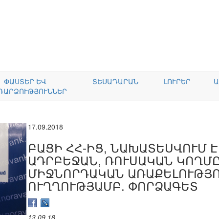
ՓԱՍՏԵՐ ԵՎ
ՏԵՍԱԴԱՐԱՆ
ԼՈՒՐԵՐ
Ա
ԴԱՐՁՈՒԹՅՈՒՆՆԵՐ
17.09.2018
ԲԱՑԻ ՀՀ-ԻՑ, ՆԱԽԱՏԵՍՎՈՒՄ Է
ԱԴՐԲԵՋԱՆ, ՌՈՒՍԱԿԱՆ ԿՈՂՄԸ
ՄԻՋՆՈՐԴԱԿԱՆ ԱՌԱՔԵԼՈՒԹՅ
ՈՒՂՂՈՒԹՅԱՄԲ. ՓՈՐՁԱԳԵՏ
13.09.18