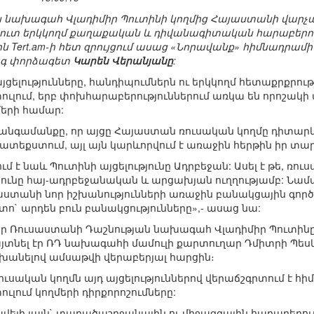
 նախագահ Վլադիմիր Պուտինի կողմից Հայաստանի վարչա
է զուտ երկկողմ քաղաքական և դիվանագիտական հարաբերո
ն Tert.am-ի հետ զրույցում ասաց «Նորավանք» հիմնադրա
ագ փորձագետ
Կարեն Վերանյանը
:
յցելությունները, հանդիպումներն ու երկկողմ հետաքրքրութ
ուլում, երբ փոխհարաբերություններում առկա են որոշակի
մերի համար:
հանգամանքը, որ այցը Հայաստան ռուսական կողմը դիտարկո
ատեքստում, այլ այն կարևորվում է առաջին հերթին իր տ
մ է նաև Պուտինի այցելությունը Ադրբեջան: Ասել է թե, ռո
ունը հայ-ադրբեջանական և արցախյան ուղղությամբ: Նամա
յաստանի նոր իշխանությունների առաջին բանակցային 
ո` արդեն բուն բանակցությունները»,- ասաց նա:
, որ Ռուսաստանի Դաշնության նախագահ Վլադիմիր Պուտինը
յտնել էր ՌԴ նախագահի մամուլի քարտուղար Դմիտրի Պես
խանելով ամսաթվի վերաբերյալ հարցին։
ուսական կողմն այդ այցելություններով վերաճշգրտում է 
ուլում կողմերի դիրքորոշումները:
վելի լայն` տարածաշրջանային ու միջազգային հարաբերութ