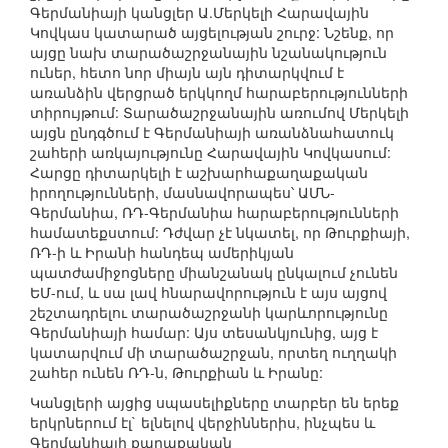
Գերմանիայի կանցլեր Ա.Մերկելի Հարավային
Կովկաս կատարած այցելության շուրջ: Նշենք, որ
այցը նախ տարածաշրջանային նշանակություն
ուներ, հետո նոր միայն այն դիտարկվում է
առանձին վերցրած երկկողմ հարաբերությունների
տիրույթում: Տարածաշրջանային առումով Մերկելի
այցն ընդգծում է Գերմանիայի առանձնահատուկ
շահերի առկայությունը Հարավային Կովկասում:
Հարցը դիտարկելի է աշխարհաքաղաքական
իրողությունների, մասնավորապես՝ ԱՄՆ-
Գերմանիա, ՌԴ-Գերմանիա հարաբերությունների
համատեքստում: Դժվար չէ նկատել, որ Թուրքիայի,
ՌԴ-ի և Իրանի հանդեպ ամերիկյան
պատժամիջոցները միանշանակ ընկալում չունեն
ԵՄ-ում, և սա լավ հնարավորություն է այս այցով
շեշտադրելու տարածաշրջանի կարևորությունը
Գերմանիայի համար: Այս տեսանկյունից, այց է
կատարվում մի տարածաշրջան, որտեղ ուղղակի
շահեր ունեն ՌԴ-ն, Թուրքիան և Իրանը:
Կանցլերի այցից սպասելիքները տարբեր են երեք
երկրներում էլ` ելնելով վերջիններիս, ինչպես և
Գերմանիայի քաղաքական