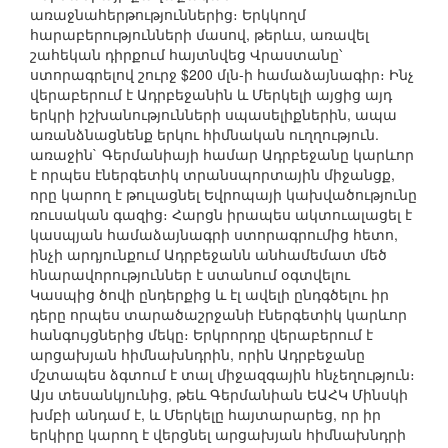
առաջնահերթություններից։ Երկկողմ
հարաբերությունների մասով, թերևս, առավել
շահեկան դիրքում հայտնվեց Վրաստանը՝
ստորագրելով շուրջ $200 մլն-ի համաձայնագիր։ Ինչ
վերաբերում է Ադրբեջանին և Մերկելի այցից այդ
երկրի իշխանությունների սպասելիքներին, ապա
առանձնացնենք երկու հիմնական ուղղություն.
առաջին` Գերմանիայի համար Ադրբեջանը կարևոր
է որպես էներգետիկ տրանսպորտային միջանցք,
որը կարող է թուլացնել Եվրոպայի կախվածությունը
ռուսական գազից։ Հարցն իրապես ակտուալացել է
կասպյան համաձայնագրի ստորագրումից հետո,
ինչի արդյունքում Ադրբեջանն անհամեմատ մեծ
հնարավորություններ է ստանում օգտվելու
Կասպից ծովի ընդերքից և էլ ավելի ընդգծելու իր
դերը որպես տարածաշրջանի էներգետիկ կարևոր
հանգույցներից մեկը։ Երկրորդը վերաբերում է
արցախյան հիմնախնդրին, որին Ադրբեջանը
մշտապես ձգտում է տալ միջազգային հնչեղություն։
Այս տեսանկյունից, թեև Գերմանիան ԵԱՀԿ Մինսկի
խմբի անդամ է, և Մերկելը հայտարարեց, որ իր
երկիրը կարող է վերցնել արցախյան հիմնախնդրի