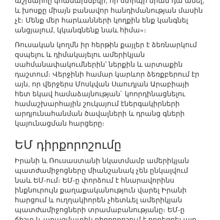
աշխարհը կհամախմբվի, որ ստիպի նրան դա անել,
և խոսքը միայն բանավոր հանդիմանության մասին
չէ։ Մենք մեր հարևանների կողքին ենք կանգնել
անցյալում, կկանգնենք նաև հիմա»։
Ռուսական կողմն իր հերթին քայլեր է ձեռնարկում
զսպելու և դիմակայելու ամերիկյան
սահմանափակումներին՝ ներքին և արտաքին
դաշտում։ Վերջինի համար կարևոր ձեռքբերում էր
այն, որ վերջերս Մոսկվան Սաուդյան Արաբիայի
հետ եկավ համաձայնության` կոորդինացնելու
համաշխարհային շուկայում էներգակիրների
արդյունահանման ծավալների և դրանց գների
կայունացման հարցերը։
ԵՄ դիրքորոշումը
Իրանի և Ռուսաստանի նկատմամբ ամերիկյան
պատժամիջոցները միանշանակ չեն ընկալվում
նաև ԵՄ-ում։ ԵՄ-ը փորձում է հնարավորինս
ինքնուրույն քաղաքականություն վարել Իրանի
հարցում և ուղղակիորեն չհետևել ամերիկյան
պատժամիջոցների տրամաբանությանը։ ԵՄ-ը
ճիշտ և պրագմատիկ դիրքորոշում է որդեգրել այդ