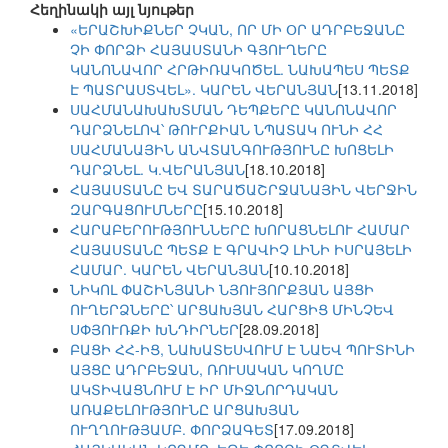
Հեղինակի այլ նյութեր
«ԵՐԱՇԽԻՔՆԵՐ ՉԿԱՆ, ՈՐ ՄԻ ՕՐ ԱԴՐԲԵՋԱՆԸ
ՉԻ ՓՈՐՁԻ ՀԱՅԱՍՏԱՆԻ ԳՅՈՒՂԵՐԸ
ԿԱՆՈՆԱՎՈՐ ՀՐԹԻՌԱԿՈԾԵԼ. ՆԱԽԱՊԵՍ ՊԵՏՔ
Է ՊԱՏՐԱՍՏՎԵԼ». ԿԱՐԵՆ ՎԵՐԱՆՅԱՆ
[13.11.2018]
ՍԱՀՄԱՆԱԽԱԽՏՄԱՆ ԴԵՊՔԵՐԸ ԿԱՆՈՆԱՎՈՐ
ԴԱՐՁՆԵԼՈՎ՝ ԹՈՒՐՔԻԱՆ ՆՊԱՏԱԿ ՈՒՆԻ ՀՀ
ՍԱՀՄԱՆԱՅԻՆ ԱՆՎՏԱՆԳՈՒԹՅՈՒՆԸ ԽՈՑԵԼԻ
ԴԱՐՁՆԵԼ. Կ.ՎԵՐԱՆՅԱՆ
[18.10.2018]
ՀԱՅԱՍՏԱՆԸ ԵՎ ՏԱՐԱԾԱՇՐՋԱՆԱՅԻՆ ՎԵՐՋԻՆ
ԶԱՐԳԱՑՈՒՄՆԵՐԸ
[15.10.2018]
ՀԱՐԱԲԵՐՈՒԹՅՈՒՆՆԵՐԸ ԽՈՐԱՑՆԵԼՈՒ ՀԱՄԱՐ
ՀԱՅԱՍՏԱՆԸ ՊԵՏՔ Է ԳՐԱՎԻՉ ԼԻՆԻ ԻՍՐԱՅԵԼԻ
ՀԱՄԱՐ. ԿԱՐԵՆ ՎԵՐԱՆՅԱՆ
[10.10.2018]
ՆԻԿՈԼ ՓԱՇԻՆՅԱՆԻ ՆՅՈՒՅՈՐՔՅԱՆ ԱՅՑԻ
ՈՒՂԵՐՁՆԵՐԸ՝ ԱՐՑԱԽՅԱՆ ՀԱՐՑԻՑ ՄԻՆՉԵՎ
ՍՓՅՈՒՌՔԻ ԽՆԴԻՐՆԵՐ
[28.09.2018]
ԲԱՑԻ ՀՀ-ԻՑ, ՆԱԽԱՏԵՍՎՈՒՄ Է ՆԱԵՎ ՊՈՒՏԻՆԻ
ԱՅՑԸ ԱԴՐԲԵՋԱՆ, ՌՈՒՍԱԿԱՆ ԿՈՂՄԸ
ԱԿՏԻՎԱՑՆՈՒՄ Է ԻՐ ՄԻՋՆՈՐԴԱԿԱՆ
ԱՌԱՔԵԼՈՒԹՅՈՒՆԸ ԱՐՑԱԽՅԱՆ
ՈՒՂՂՈՒԹՅԱՄԲ. ՓՈՐՁԱԳԵՏ
[17.09.2018]