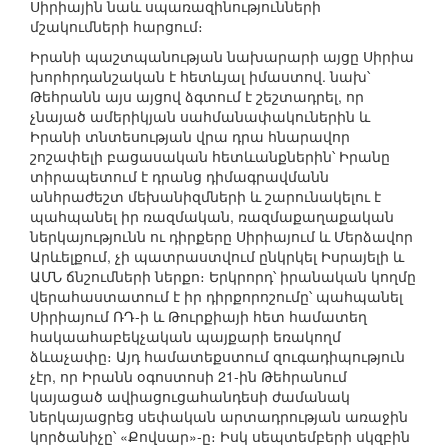
Սիրիային նաև սպառազինությունների
մշակումների հարցում։
Իրանի պաշտպանության նախարարի այցը Սիրիա
խորհրդանշական է հետևյալ իմաստով. նախ՝
Թեհրանն այս այցով ձգտում է շեշտադրել, որ
չնայած ամերիկյան սահմանափակուներին և
Իրանի տնտեսության վրա դրա հնարավոր
շոշափելի բացասական հետևանքներին՝ Իրանը
տիրապետում է դրանց դիմագրավմանն
անհրաժեշտ մեխանիզմների և շարունակելու է
պահպանել իր ռազմական, ռազմաքաղաքական
ներկայությունն ու դիրքերը Սիրիայում և Մերձավոր
Արևելքում, չի պատրաստվում ընկրկել Իսրայելի և
ԱՄՆ ճնշումների ներքո։ Երկրորդ՝ իրանական կողմը
վերահաստատում է իր դիրքորոշումը՝ պահպանել
Սիրիայում ՌԴ-ի և Թուրքիայի հետ համատեղ
հակաահաբեկչական պայքարի եռակողմ
ձևաչափը։ Այդ համատեքստում զուգադիպություն
չէր, որ Իրանն օգոստոսի 21-ին Թեհրանում
կայացած ավիացուցահանդեսի ժամանակ
ներկայացրեց սեփական արտադրության առաջին
կործանիչը՝ «Քովսար»-ը։ Իսկ սեպտեմբերի սկզբին