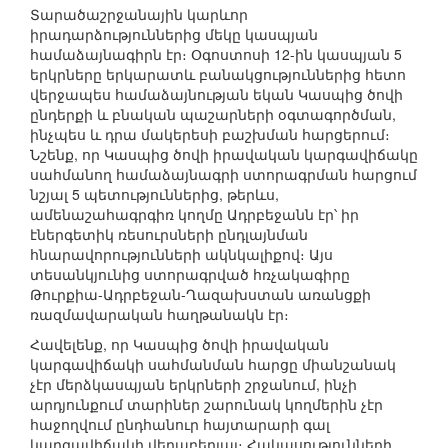
Տարածաշրջանային կարևոր
իրադարձություններից մեկը կասպյան
համաձայնագիրն էր։ Օգոստոսի 12-ին կասպյան 5
երկրները երկարատև բանակցություններից հետո
վերջապես համաձայնության եկան Կասպից ծովի
ընդերքի և բնական պաշարների օգտագործման,
ինչպես և դրա մակերեսի բաշխման հարցերում։
Նշենք, որ Կասպից ծովի իրավական կարգավիճակը
սահմանող համաձայնագրի ստորագրման հարցում
նշյալ 5 պետություններից, թերևս,
ամենաշահագրգիռ կողմը Ադրբեջանն էր՝ իր
էներգետիկ ռեսուրսների ընդլայնման
հնարավորությունների ակնկալիքով։ Այս
տեսանկյունից ստորագրված հռչակագիրը
Թուրքիա-Ադրբեջան-Ղազախստան առանցքի
ռազմավարական հաղթանակն էր։
Հավելենք, որ Կասպից ծովի իրավական
կարգավիճակի սահմանման հարցը միանշանակ
չէր մերձկասպյան երկրների շրջանում, ինչի
արդյունքում տարիներ շարունակ կողմերին չէր
հաջողվում ընդհանուր հայտարարի գալ
կարգավիճակի վերաբերյալ։ Հակասությունների