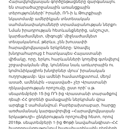
Հարավկովկասյան գործընթացները զարգանալու
են տարածաշրջանային առանցքային
տերությունների՝ Իրանի, ՌԴ-ի և Թուրքիայի
նկատմամբ ամերիկյան տնտեսական
սահմանափակումների տրամաբանության ներքո։
Նման իրադրության հետևանքներից, անշուշտ,
կարճաժամկետ, միգուցե՝ միջնաժամկետ
տեսլականում, թերևս, չեն խուսափի
հարավկովկասյան երկրները։ Առավել
խնդրահարույց է հատկապես Հայաստանի
վիճակը, որը, երկու հարևանների կողմից գտնվելով
շրջափակման մեջ, կունենա նաև առևտրային ու
կոմունիկացիոն խնդիրներ մյուս՝ իրանական
ուղղությամբ։ Այս ամենի համատեքստում, մեղմ
ասած, ամենևին «սպասված» չէր Վրաստանի
ղեկավարության որոշումը, ըստ որի՝ ս.թ.
սեպտեմբերի 15-ից ՌԴ-ից Վրաստանի տարածքով
դեպի ՀՀ ցորենի ցամաքային ներկրման վրա
արգելք է սահմանվում։ Բարեբախտաբար, հարցը
առժամանակ կարգավորվեց «Հարավկովկասյան
երկաթուղի» ընկերության որոշումից հետո, որով
2018թ. սեպտեմբերի 1-ից Փոթի նավահանգիստ–ՀՀ
հաղորդակցությունում հացահատիկային բեռների