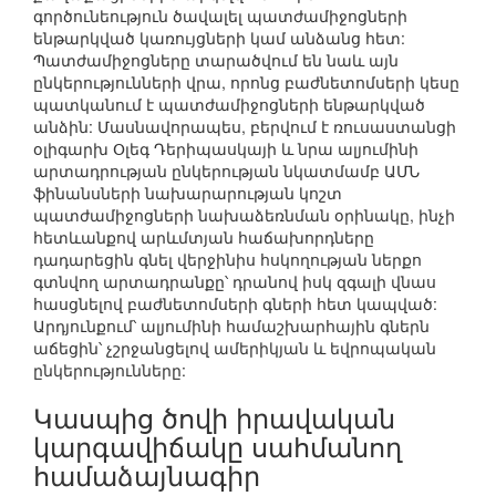
գործունեություն ծավալել պատժամիջոցների
ենթարկված կառույցների կամ անձանց հետ:
Պատժամիջոցները տարածվում են նաև այն
ընկերությունների վրա, որոնց բաժնետոմսերի կեսը
պատկանում է պատժամիջոցների ենթարկված
անձին: Մասնավորապես, բերվում է ռուսաստանցի
օլիգարխ Օլեգ Դերիպասկայի և նրա ալյումինի
արտադրության ընկերության նկատմամբ ԱՄՆ
ֆինանսների նախարարության կոշտ
պատժամիջոցների նախաձեռնման օրինակը, ինչի
հետևանքով արևմտյան հաճախորդները
դադարեցին գնել վերջինիս հսկողության ներքո
գտնվող արտադրանքը՝ դրանով իսկ զգալի վնաս
հասցնելով բաժնետոմսերի գների հետ կապված:
Արդյունքում՝ ալյումինի համաշխարհային գներն
աճեցին՝ չշրջանցելով ամերիկյան և եվրոպական
ընկերությունները:
Կասպից ծովի իրավական
կարգավիճակը սահմանող
համաձայնագիր