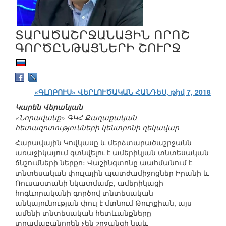
ՏԱՐԱԾԱՇՐՋԱՆԱՅԻՆ ՈՐՈՇ
ԳՈՐԾԸՆԹԱՑՆԵՐԻ ՇՈՒՐՋ
«ԳԼՈԲՈՒՍ» ՎԵՐԼՈՒԾԱԿԱՆ ՀԱՆԴԵՍ, թիվ 7, 2018
Կարեն Վերանյան
«Նորավանք» ԳԿՀ Քաղաքական
հետազոտությունների կենտրոնի ղեկավար
Հարավային Կովկասը և մերձտարածաշրջանն
առաջիկայում գտնվելու է ամերիկյան տնտեսական
ճնշումների ներքո։ Վաշինգտոնը աահմանում է
տնտեսական փուլային պատժամիջոցներ Իրանի և
Ռուսաստանի նկատմամբ, ամերիկացի
հոգևորականի գործով տնտեսական
անկայունության փուլ է մտնում Թուրքիան, այս
ամենի տնտեսական հետևանքները
տրամաբանորեն չեն շրջանցի նաև