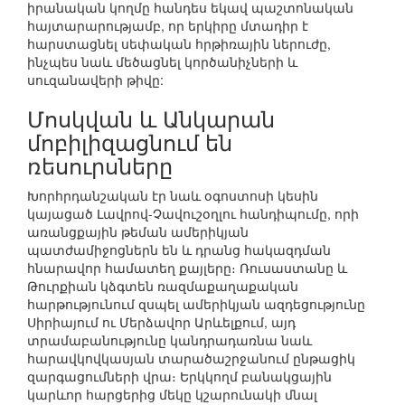
իրանական կողմը հանդես եկավ պաշտոնական
հայտարարությամբ, որ երկիրը մտադիր է
հարստացնել սեփական հրթիռային ներուժը,
ինչպես նաև մեծացնել կործանիչների և
սուզանավերի թիվը:
Մոսկվան և Անկարան
մոբիլիզացնում են
ռեսուրսները
Խորհրդանշական էր նաև օգոստոսի կեսին
կայացած Լավրով-Չավուշօղլու հանդիպումը, որի
առանցքային թեման ամերիկյան
պատժամիջոցներն են և դրանց հակազդման
հնարավոր համատեղ քայլերը։ Ռուսաստանը և
Թուրքիան կձգտեն ռազմաքաղաքական
հարթությունում զսպել ամերիկյան ազդեցությունը
Սիրիայում ու Մերձավոր Արևելքում, այդ
տրամաբանությունը կանդրադառնա նաև
հարավկովկասյան տարածաշրջանում ընթացիկ
զարգացումների վրա։ Երկկողմ բանակցային
կարևոր հարցերից մեկը կշարունակի մնալ