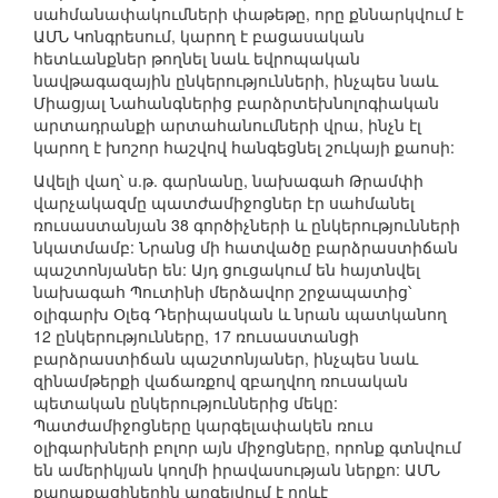
սահմանափակումների փաթեթը, որը քննարկվում է
ԱՄՆ Կոնգրեսում, կարող է բացասական
հետևանքներ թողնել նաև եվրոպական
նավթագազային ընկերությունների, ինչպես նաև
Միացյալ Նահանգներից բարձրտեխնոլոգիական
արտադրանքի արտահանումների վրա, ինչն էլ
կարող է խոշոր հաշվով հանգեցնել շուկայի քաոսի:
Ավելի վաղ՝ ս.թ. գարնանը, նախագահ Թրամփի
վարչակազմը պատժամիջոցներ էր սահմանել
ռուսաստանյան 38 գործիչների և ընկերությունների
նկատմամբ: Նրանց մի հատվածը բարձրաստիճան
պաշտոնյաներ են: Այդ ցուցակում են հայտնվել
նախագահ Պուտինի մերձավոր շրջապատից՝
օլիգարխ Օլեգ Դերիպասկան և նրան պատկանող
12 ընկերությունները, 17 ռուսաստանցի
բարձրաստիճան պաշտոնյաներ, ինչպես նաև
զինամթերքի վաճառքով զբաղվող ռուսական
պետական ընկերություններից մեկը:
Պատժամիջոցները կարգելափակեն ռուս
օլիգարխների բոլոր այն միջոցները, որոնք գտնվում
են ամերիկյան կողմի իրավասության ներքո: ԱՄՆ
քաղաքացիներին արգելվում է որևէ