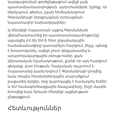
կարգավորման գործընթացում ավելի լայն
պատասխանատվություն, այդուհանդերձ, նշենք, որ
ներկայում, թերևս, չկան հիմնախնդրում
Գերմանիայի ներգրավման խորացման
նպաստավոր նախադրյալներ։
Ա.Մերկելի Հայաստան այցով Գերմանիան
վերահաստատեց իր պատրաստակամությունը՝
աջակցել ՀՀ-ին ԵՄ-ի հետ շրջանակային
համաձայնագիրը կատարելու հարցում, ինչը, պետք
է խոստովանել, ավելի շուտ դեկլարատիվ և
արարողակարգային բնույթ ուներ, քան
կիրառական նշանակություն, քանի որ այդ հարցում
գնդակը, ըստ էության, հայկական դաշտում է։
Հայաստանը կարևորվում է Գերմանիայի կողմից
նաև որպես հետխորհրդային տարածքում
բացառիկ երկիր, որը կարողացել է համադրել ԵԱՏՄ
և ԵՄ համագործակցային ձևաչափերը, ինչի մասին
խոսվեց նաև Երևան Մերկելի այցելության
ընթացքում։
Հետևություններ