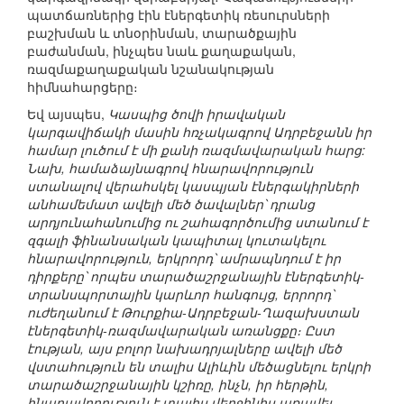
պատճառներից էին էներգետիկ ռեսուրսների
բաշխման և տնօրինման, տարածքային
բաժանման, ինչպես նաև քաղաքական,
ռազմաքաղաքական նշանակության
հիմնահարցերը։
Եվ այսպես,
Կասպից ծովի իրավական
կարգավիճակի մասին հռչակագրով Ադրբեջանն իր
համար լուծում է մի քանի ռազմավարական հարց:
Նախ, համաձայնագրով հնարավորություն
ստանալով վերահսկել կասպյան էներգակիրների
անհամեմատ ավելի մեծ ծավալներ՝ դրանց
արդյունահանումից ու շահագործումից ստանում է
զգալի ֆինանսական կապիտալ կուտակելու
հնարավորություն, երկրորդ՝ ամրապնդում է իր
դիրքերը՝ որպես տարածաշրջանային էներգետիկ-
տրանսպորտային կարևոր հանգույց, երրորդ՝
ուժեղանում է Թուրքիա-Ադրբեջան-Ղազախստան
էներգետիկ-ռազմավարական առանցքը։ Ըստ
էության, այս բոլոր նախադրյալները ավելի մեծ
վստահություն են տալիս Ալիևին մեծացնելու երկրի
տարածաշրջանային կշիռը, ինչն, իր հերթին,
հնարավորություն է տալիս վերջինիս առավել