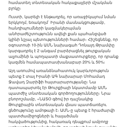
համատեղ տնտեսական հակաքայլերի մշակման
բլոկը։
Ուստի, կարելի է ենթադրել, որ առաջիկայում նման
երկկողմ, եռակողմ` Իրանի մասնակցությամբ,
հանդիպումների կազմակերպման
անհրաժեշտությունն ավելի քան պահանջված
կլինի նշյալ պետությունների համար։ Հիշեցնենք, որ
օգոստոսի 10-ին ԱՄՆ նախագահ Դոնալդ Թրամփը
կարգադրել է 2 անգամ բարձրացնել թուրքական
ալյումինի և պողպատի մաքսատուրքերը, որ դրանք
կազմեն համապատասխանաբար 20% և 50%։
Այդ առումով առանձնահատուկ կարևորություն
պետք է տալ Իրանի ԱԳ նախարար Մոհամադ
Ջավադ Զարիֆի հայտարարությանը։ Նա
դատապարտել էր Թուրքիայի նկատմամբ ԱՄՆ
պատժիչ տնտեսական գործողությունները։ Նրա
բնորոշմամբ, «ՆԱՏՕ գծով իր դաշնակից
Թուրքիային տնտեսական վնաս պատճառելու
ցնծությունը ամոթալի է։ ԱՄՆ-ը պետք է հրաժարվի
պատժամիջոցների և հալածման
հակվածությունից, հակառակ դեպքում ամբողջ