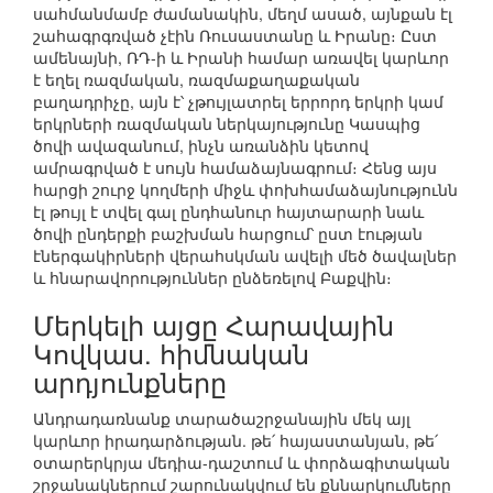
սահմանմամբ ժամանակին, մեղմ ասած, այնքան էլ
շահագրգռված չէին Ռուսաստանը և Իրանը։ Ըստ
ամենայնի, ՌԴ-ի և Իրանի համար առավել կարևոր
է եղել ռազմական, ռազմաքաղաքական
բաղադրիչը, այն է՝ չթույլատրել երրորդ երկրի կամ
երկրների ռազմական ներկայությունը Կասպից
ծովի ավազանում, ինչն առանձին կետով
ամրագրված է սույն համաձայնագրում։ Հենց այս
հարցի շուրջ կողմերի միջև փոխհամաձայնությունն
էլ թույլ է տվել գալ ընդհանուր հայտարարի նաև
ծովի ընդերքի բաշխման հարցում՝ ըստ էության
էներգակիրների վերահսկման ավելի մեծ ծավալներ
և հնարավորություններ ընձեռելով Բաքվին։
Մերկելի այցը Հարավային
Կովկաս. հիմնական
արդյունքները
Անդրադառնանք տարածաշրջանային մեկ այլ
կարևոր իրադարձության. թե՛ հայաստանյան, թե՛
օտարերկրյա մեդիա-դաշտում և փորձագիտական
շրջանակներում շարունակվում են քննարկումները