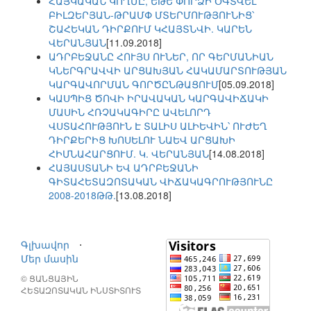
ՀԱՅԿԱԿԱՆ ԿՈՂՄԸ, ԵԹԵ ՓՈՐՁԻ ՕԳՏՎԵԼ
ԲԻԼԶԵՐՅԱՆ-ԹՐԱՄՓ ՄՏԵՐՄՈՒԹՅՈՒՆԻՑ՝
ՇԱՀԵԿԱՆ ԴԻՐՔՈՒՄ ԿՀԱՅՏՆՎԻ. ԿԱՐԵՆ
ՎԵՐԱՆՅԱՆ
[11.09.2018]
ԱԴՐԲԵՋԱՆԸ ՀՈՒՅՍ ՈՒՆԵՐ, ՈՐ ԳԵՐՄԱՆԻԱՆ
ԿՆԵՐԳՐԱՎՎԻ ԱՐՑԱԽՅԱՆ ՀԱԿԱՄԱՐՏՈՒԹՅԱՆ
ԿԱՐԳԱՎՈՐՄԱՆ ԳՈՐԾԸՆԹԱՑՈՒՄ
[05.09.2018]
ԿԱՍՊԻՑ ԾՈՎԻ ԻՐԱՎԱԿԱՆ ԿԱՐԳԱՎԻՃԱԿԻ
ՄԱՍԻՆ ՀՌՉԱԿԱԳԻՐԸ ԱՎԵԼՈՐԴ
ՎՍՏԱՀՈՒԹՅՈՒՆ Է ՏԱԼԻՍ ԱԼԻԵՎԻՆ՝ ՈՒԺԵՂ
ԴԻՐՔԵՐԻՑ ԽՈՍԵԼՈՒ ՆԱԵՎ ԱՐՑԱԽԻ
ՀԻՄՆԱՀԱՐՑՈՒՄ. Կ. ՎԵՐԱՆՅԱՆ
[14.08.2018]
ՀԱՅԱՍՏԱՆԻ ԵՎ ԱԴՐԲԵՋԱՆԻ
ԳԻՏԱՀԵՏԱԶՈՏԱԿԱՆ ՎԻՃԱԿԱԳՐՈՒԹՅՈՒՆԸ
2008-2018ԹԹ.
[13.08.2018]
Գլխավոր
⋅
Մեր մասին
© ՑԱՆՑԱՅԻՆ
ՀԵՏԱԶՈՏԱԿԱՆ ԻՆՍՏԻՏՈՒՏ