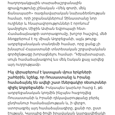
հաղորդակցային տարածաշրջանային
գրավչությունը չինական «Մեկ գոտի, մեկ
ճանապարհ» ռազմավարական նախաձեռնության
համար, որի շրջանակներում Չինաստանը նոր
ուղիներ և հնարավորություններ է որոնում՝
կամրջելու Միջին Ասիան Եվրոպայի հետ։
Համաձայնագրի ստորագրումը, խոշոր հաշվով, մեծ
ձեռքբերում է ոչ միայն Ադրբեջանի, այլև թուրք-
ադրբեջանական տանդեմի համար, որը ջանք չի
խնայում Հայաստանի տնտեսական շրջափակման
գործընթացը խորացնելու համար։ Դժբախտաբար,
սույն համաձայնագրով ևս մեկ էական քայլ արվեց
այդ ուղղությամբ։
Ինչ վերաբերում է կասպյան մյուս երկրների
շահերին, նշենք, որ Ռուսաստանը և Իրանը
համաձայնել են ավելի շատ էներգակիր ռեսուրսներ
զիջել Ադրբեջանին
։ Իսկապես կարևոր հարց է, թե
ադրբեջանական կողմին ինչպես հաջողվեց
Ռուսաստանի և Իրանի ղեկավարությանը բերել
ընդհանուր համաձայնության և, ի վերջո,
ստորագրել այդ համաձայնագիրը, քանի որ, ըստ
էության, Կասպից ծովի իրավական կարգավիճակի