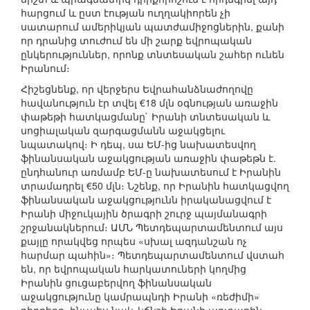
հարցում և ըստ էության ուղղակիորեն չի
սատարում ամերիկյան պատժամիջոցներին, քանի
որ դրանից տուժում են մի շարք եվրոպական
ընկերություններ, որոնք տնտեսական շահեր ունեն
Իրանում։
Հիշեցնենք, որ վերջերս Եվրահանձնաժողովը
հավանություն էր տվել €18 մլն օգնության առաջին
փաթեթի հատկացմանը` Իրանի տնտեսական և
սոցիալական զարգացմանն աջակցելու
նպատակով։ Ի դեպ, սա ԵՄ-ից նախատեսվող
ֆինանսական աջակցության առաջին փաթեթն է.
ընդհանուր առմամբ ԵՄ-ը նախատեսում է Իրանին
տրամադրել €50 մլն։ Նշենք, որ Իրանին հատկացվող
ֆինանսական աջակցությունն իրականացվում է
Իրանի միջուկային ծրագրի շուրջ պայմանագրի
շրջանակներում։ ԱՄՆ Պետդեպարտամենտում այս
քայլը որակվեց որպես «սխալ ազդանշան ոչ
հարմար պահին»։ Պետդեպարտամենտում վստահ
են, որ եվրոպական հարկատուների կողմից
Իրանին ցուցաբերվող ֆինանսական
աջակցությունը կամրապնդի Իրանի «ռեժիմի»