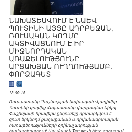
ՆԱԽԱՏԵՍՎՈՒՄ Է ՆԱԵՎ
ՊՈՒՏԻՆԻ ԱՅՑԸ ԱԴՐԲԵՋԱՆ,
ՌՈՒՍԱԿԱՆ ԿՈՂՄԸ
ԱԿՏԻՎԱՑՆՈՒՄ Է ԻՐ
ՄԻՋՆՈՐԴԱԿԱՆ
ԱՌԱՔԵԼՈՒԹՅՈՒՆԸ
ԱՐՑԱԽՅԱՆ ՈՒՂՂՈՒԹՅԱՄԲ.
ՓՈՐՁԱԳԵՏ
13.09.18
Ռուսաստանի Դաշնության նախագահ Վլադիմիր
Պուտինի կողմից Հայաստանի վարչապետ Նիկոլ
Փաշինյանի հրավերն ընդունելը դիտարկվում է
զուտ երկկողմ քաղաքական և դիվանագիտական
հարաբերությունների օրինաչափության
համատեքստում: Այս մասին Tert.am-ի հետ զրույցում