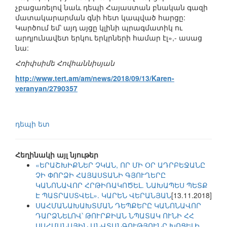
չբացառելով նաև դեպի Հայաստան բնական գազի
մատակարարման գնի հետ կապված հարցը:
Կարծում եմ՝ այդ այցը կլինի պրագմատիկ ու
արդյունավետ երկու երկրների համար էլ»,- ասաց
նա:
Հռիփսիմե Հովհաննիսյան
http://www.tert.am/am/news/2018/09/13/Karen-
veranyan/2790357
դեպի ետ
Հեղինակի այլ նյութեր
«ԵՐԱՇԽԻՔՆԵՐ ՉԿԱՆ, ՈՐ ՄԻ ՕՐ ԱԴՐԲԵՋԱՆԸ
ՉԻ ՓՈՐՁԻ ՀԱՅԱՍՏԱՆԻ ԳՅՈՒՂԵՐԸ
ԿԱՆՈՆԱՎՈՐ ՀՐԹԻՌԱԿՈԾԵԼ. ՆԱԽԱՊԵՍ ՊԵՏՔ
Է ՊԱՏՐԱՍՏՎԵԼ». ԿԱՐԵՆ ՎԵՐԱՆՅԱՆ
[13.11.2018]
ՍԱՀՄԱՆԱԽԱԽՏՄԱՆ ԴԵՊՔԵՐԸ ԿԱՆՈՆԱՎՈՐ
ԴԱՐՁՆԵԼՈՎ՝ ԹՈՒՐՔԻԱՆ ՆՊԱՏԱԿ ՈՒՆԻ ՀՀ
ՍԱՀՄԱՆԱՅԻՆ ԱՆՎՏԱՆԳՈՒԹՅՈՒՆԸ ԽՈՑԵԼԻ