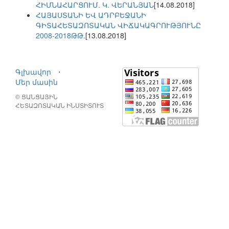
ՀԻՄՆԱՀԱՐՑՈՒՄ. Կ. ՎԵՐԱՆՅԱՆ
[14.08.2018]
ՀԱՅԱՍՏԱՆԻ ԵՎ ԱԴՐԲԵՋԱՆԻ
ԳԻՏԱՀԵՏԱԶՈՏԱԿԱՆ ՎԻՃԱԿԱԳՐՈՒԹՅՈՒՆԸ
2008-2018ԹԹ.
[13.08.2018]
Գլխավոր
⋅
Մեր մասին
© ՑԱՆՑԱՅԻՆ
ՀԵՏԱԶՈՏԱԿԱՆ ԻՆՍՏԻՏՈՒՏ