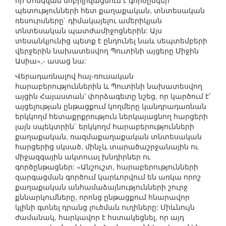
որ Մոսկվան մոբիլիզացնում է գործընկեր
պետությունների հետ քաղաքական, տնտեսական
ռեսուրսները` դիմակայելու ամերիկյան
տնտեսական պատժամիջոցներին: Այս
տեսանկյունից պետք է ընդունել նաև սեպտեմբերի
վերջերին նախատեսվող Պուտինի այցերը Միջին
Ասիա»,- ասաց նա:
Վերադառնալով հայ-ռուսական
հարաբերություններին և Պուտինի նախատեսվող
այցին Հայաստան՝ փորձագետը նշեց, որ կարծում է՝
այցելության ընթացքում կողմերը կանդրադառնան
երկկողմ հետաքրքրություն ներկայացնող հարցերի
լայն սպեկտրին` երկկողմ հարաբերությունների
քաղաքական, ռազմաքաղաքական տնտեսական
հարցերից սկսած, մինչև տարածաշրջանային ու
միջազգային ակտուալ խնդիրներ ու
գործընթացներ: «Անշուշտ, հարաբերությունների
զարգացման գործում կարևորվում են առկա որոշ
քաղաքական անհամաձայնությունների շուրջ
քննարկումները, որոնց ընթացքում հնարավոր
կլինի գտնել դրանց լուծման ուղիները: Միևնույն
ժամանակ, հարկավոր է հստակեցնել, որ այդ