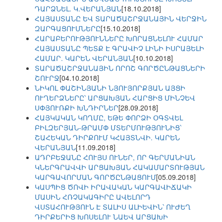
ԴԱՐՁՆԵԼ. Կ.ՎԵՐԱՆՅԱՆ
[18.10.2018]
ՀԱՅԱՍՏԱՆԸ ԵՎ ՏԱՐԱԾԱՇՐՋԱՆԱՅԻՆ ՎԵՐՋԻՆ
ԶԱՐԳԱՑՈՒՄՆԵՐԸ
[15.10.2018]
ՀԱՐԱԲԵՐՈՒԹՅՈՒՆՆԵՐԸ ԽՈՐԱՑՆԵԼՈՒ ՀԱՄԱՐ
ՀԱՅԱՍՏԱՆԸ ՊԵՏՔ Է ԳՐԱՎԻՉ ԼԻՆԻ ԻՍՐԱՅԵԼԻ
ՀԱՄԱՐ. ԿԱՐԵՆ ՎԵՐԱՆՅԱՆ
[10.10.2018]
ՏԱՐԱԾԱՇՐՋԱՆԱՅԻՆ ՈՐՈՇ ԳՈՐԾԸՆԹԱՑՆԵՐԻ
ՇՈՒՐՋ
[04.10.2018]
ՆԻԿՈԼ ՓԱՇԻՆՅԱՆԻ ՆՅՈՒՅՈՐՔՅԱՆ ԱՅՑԻ
ՈՒՂԵՐՁՆԵՐԸ՝ ԱՐՑԱԽՅԱՆ ՀԱՐՑԻՑ ՄԻՆՉԵՎ
ՍՓՅՈՒՌՔԻ ԽՆԴԻՐՆԵՐ
[28.09.2018]
ՀԱՅԿԱԿԱՆ ԿՈՂՄԸ, ԵԹԵ ՓՈՐՁԻ ՕԳՏՎԵԼ
ԲԻԼԶԵՐՅԱՆ-ԹՐԱՄՓ ՄՏԵՐՄՈՒԹՅՈՒՆԻՑ՝
ՇԱՀԵԿԱՆ ԴԻՐՔՈՒՄ ԿՀԱՅՏՆՎԻ. ԿԱՐԵՆ
ՎԵՐԱՆՅԱՆ
[11.09.2018]
ԱԴՐԲԵՋԱՆԸ ՀՈՒՅՍ ՈՒՆԵՐ, ՈՐ ԳԵՐՄԱՆԻԱՆ
ԿՆԵՐԳՐԱՎՎԻ ԱՐՑԱԽՅԱՆ ՀԱԿԱՄԱՐՏՈՒԹՅԱՆ
ԿԱՐԳԱՎՈՐՄԱՆ ԳՈՐԾԸՆԹԱՑՈՒՄ
[05.09.2018]
ԿԱՍՊԻՑ ԾՈՎԻ ԻՐԱՎԱԿԱՆ ԿԱՐԳԱՎԻՃԱԿԻ
ՄԱՍԻՆ ՀՌՉԱԿԱԳԻՐԸ ԱՎԵԼՈՐԴ
ՎՍՏԱՀՈՒԹՅՈՒՆ Է ՏԱԼԻՍ ԱԼԻԵՎԻՆ՝ ՈՒԺԵՂ
ԴԻՐՔԵՐԻՑ ԽՈՍԵԼՈՒ ՆԱԵՎ ԱՐՑԱԽԻ