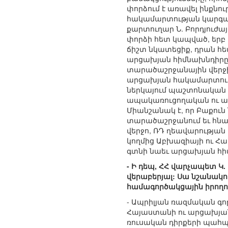
փորձում է առավել ինքնո
հակամարտության կարգավ
քարտուղար Ն. Բորդյուժ
փորձի հետ կապված, երբ
ճիշտ նկատեցիք, դրան հ
արցախյան հիմնախնդիրը չ
տարածաշրջանային վերջի
արցախյան հակամարտությ
ներկայում պաշտոնական 
ապակառուցողական ու ագ
Միանշանակ է, որ Բաքուն
տարածաշրջանում եւ հնար
վերջո, ՌԴ ղեավարությա
կողմից Աբխազիայի ու Հա
գտնի նաեւ արցախյան հի
- Ի դեպ, ՀՀ վարչապետ Կ
վերաբերյալ: Սա նշանակ
համագործակցային իրողու
- Ապրիլյան ռազմական գո
Հայաստանի ու արցախյան
ռուսական դիրքերի պահպա