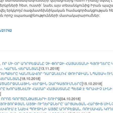
ի սահմանափակումների վերացումից հետո Իրանը սկսել
երկրների հետ, ուստի` նաեւ այս տեսանկյունից Իրան պ
 դրվել երկկողմ ռազմատեխնիկական համագործակցության 
 որոշ սպառազինությունների մատակարարումներ:
s/21742
, ՈՐ ՄԻ ՕՐ ԱԴՐԲԵՋԱՆԸ ՉԻ ՓՈՐՁԻ ՀԱՅԱՍՏԱՆԻ ԳՅՈՒՂԵՐԸ
». ԿԱՐԵՆ ՎԵՐԱՆՅԱՆ
[13.11.2018]
ԵՊՔԵՐԸ ԿԱՆՈՆԱՎՈՐ ԴԱՐՁՆԵԼՈՎ՝ ԹՈՒՐՔԻԱՆ ՆՊԱՏԱԿ ՈՒ
.ՎԵՐԱՆՅԱՆ
[18.10.2018]
ԱԾԱՇՐՋԱՆԱՅԻՆ ՎԵՐՋԻՆ ԶԱՐԳԱՑՈՒՄՆԵՐԸ
[15.10.2018]
Ը ԽՈՐԱՑՆԵԼՈՒ ՀԱՄԱՐ ՀԱՅԱՍՏԱՆԸ ՊԵՏՔ Է ԳՐԱՎԻՉ ԼԻՆԻ 
]
 ՈՐՈՇ ԳՈՐԾԸՆԹԱՑՆԵՐԻ ՇՈՒՐՋ
[04.10.2018]
ՆՅՈՒՅՈՐՔՅԱՆ ԱՅՑԻ ՈՒՂԵՐՁՆԵՐԸ՝ ԱՐՑԱԽՅԱՆ ՀԱՐՑԻՑ ՄԻՆ
ԵՍՎՈՒՄ Է ՆԱԵՎ ՊՈՒՏԻՆԻ ԱՅՑԸ ԱԴՐԲԵՋԱՆ, ՌՈՒՍԱԿԱՆ ԿՈ