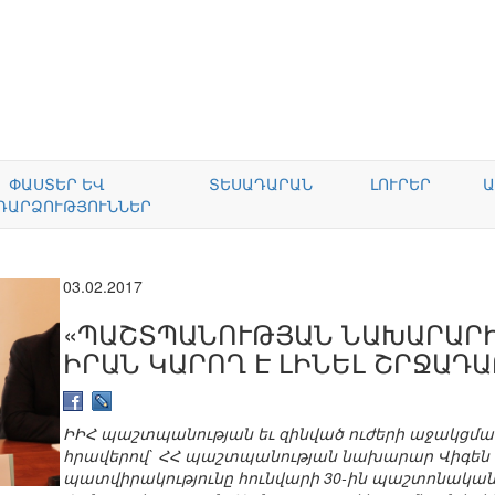
ՓԱՍՏԵՐ ԵՎ
ՏԵՍԱԴԱՐԱՆ
ԼՈՒՐԵՐ
Ա
ԴԱՐՁՈՒԹՅՈՒՆՆԵՐ
03.02.2017
«ՊԱՇՏՊԱՆՈՒԹՅԱՆ ՆԱԽԱՐԱՐԻ
ԻՐԱՆ ԿԱՐՈՂ Է ԼԻՆԵԼ ՇՐՋԱԴ
ԻԻՀ պաշտպանության եւ զինված ուժերի աջակցմա
հրավերով` ՀՀ պաշտպանության նախարար Վիգեն 
պատվիրակությունը հունվարի 30-ին պաշտոնական 