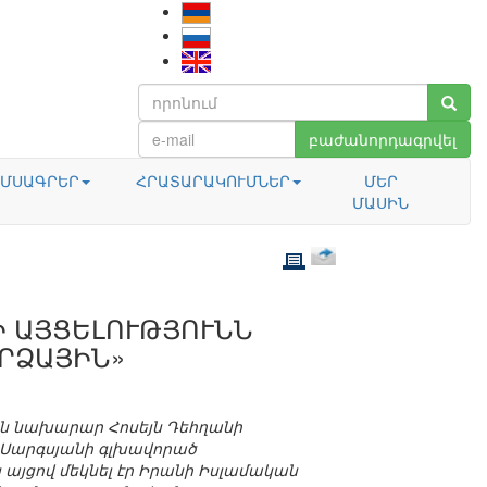
բաժանորդագրվել
ՄՍԱԳՐԵՐ
ՀՐԱՏԱՐԱԿՈՒՄՆԵՐ
ՄԵՐ
ՄԱՍԻՆ
 ԱՅՑԵԼՈՒԹՅՈՒՆՆ
ԱՐՁԱՅԻՆ»
ն նախարար Հոսեյն Դեհղանի
Սարգսյանի գլխավորած
այցով մեկնել էր Իրանի Իսլամական