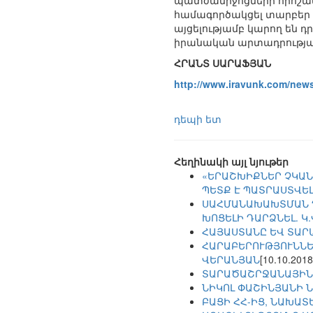
պատժամիջոցների որոշակ
համագործակցել տարբեր 
այցելությամբ կարող են
իրանական արտադրության
ՀՐԱՆՏ ՍԱՐԱՖՅԱՆ
http://www.iravunk.com/new
դեպի ետ
Հեղինակի այլ նյութեր
«ԵՐԱՇԽԻՔՆԵՐ ՉԿԱՆ
ՊԵՏՔ Է ՊԱՏՐԱՍՏՎԵԼ
ՍԱՀՄԱՆԱԽԱԽՏՄԱՆ Դ
ԽՈՑԵԼԻ ԴԱՐՁՆԵԼ. Կ
ՀԱՅԱՍՏԱՆԸ ԵՎ ՏԱՐ
ՀԱՐԱԲԵՐՈՒԹՅՈՒՆՆԵՐ
ՎԵՐԱՆՅԱՆ
[10.10.2018
ՏԱՐԱԾԱՇՐՋԱՆԱՅԻՆ
ՆԻԿՈԼ ՓԱՇԻՆՅԱՆԻ 
ԲԱՑԻ ՀՀ-ԻՑ, ՆԱԽԱՏ