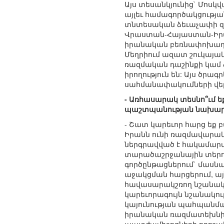
Այս տեսանկյունից` Մոսկվ
այլեւ համագործակցությ
տնտեսական ձեւաչափի զար
Վրաստան-Հայաստան-Իրա
իրանական բեռնափոխադրո
Մեղրիում ազատ շուկայակ
ռազմական դաշինքի կամ 
իրողություն են: Այս ծր
սահմանափակումների վե
- Առհասարակ տեսնո՞ւմ ե
պաշտպանության նախարար
- Շատ կարեւոր հարց եք 
Իրանն ունի ռազմավարակ
ներգրավված է հակամարտո
տարածաշրջանային տերու
գործընթացներում` մասն
աջակցման հարցերում, ա
հավասարակշռող նշանակո
կարեւորագույն նշանակու
կայունության պահպանման 
իրանական ռազմատեխնիկա