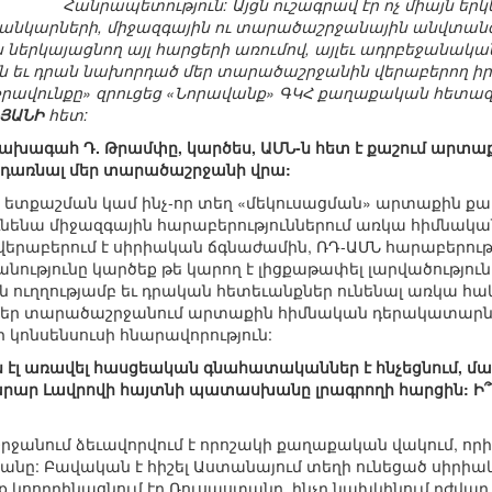
Հանրապետություն: Այցն ուշագրավ էր ոչ միայն 
անկարների, միջազգային ու տարածաշրջանային անվտանգո
ն ներկայացնող այլ հարցերի առումով, այլեւ ադրբեջանակ
ն եւ դրան նախորդած մեր տարածաշրջանին վերաբերող իր
Իրավունքը» զրուցեց «Նորավանք» ԳԿՀ քաղաքական հետազ
ՆՅԱՆԻ
հետ:
 նախագահ Դ. Թրամփը, կարծես, ԱՄՆ-ն հետ է քաշում ար
րադառնալ մեր տարածաշրջանի վրա:
ետքաշման կամ ինչ-որ տեղ «մեկուսացման» արտաքին քա
ունենա միջազգային հարաբերություններում առկա հիմնակ
վերաբերում է սիրիական ճգնաժամին, ՌԴ-ԱՄՆ հարաբերությ
ությունը կարծեք թե կարող է լիցքաթափել լարվածությու
ն ուղղությամբ եւ դրական հետեւանքներ ունենալ առկա 
 մեր տարածաշրջանում արտաքին հիմնական դերակատարներ
 կոնսենսուսի հնարավորություն:
ն էլ առավել հասցեական գնահատականներ է հնչեցնում, մ
րար Լավրովի հայտնի պատասխանը լրագրողի հարցին: Ի՞նչ
անում ձեւավորվում է որոշակի քաղաքական վակում, որից
անը: Բավական է հիշել Աստանայում տեղի ունեցած սիրի
նք կոորդինացնում էր Ռուսաստանը, ինչը նախկինում դժվա