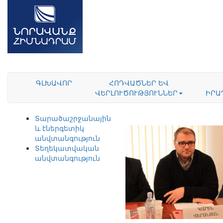
ԳԼԽԱՎՈՐ
ՀՈԴՎԱԾՆԵՐ ԵՎ
ՎԵՐԼՈՒԾՈՒԹՅՈՒՆՆԵՐ
ԻՐԱ
Տարածաշրջանային
և էներգետիկ
անվտանգություն
Տեղեկատվական
անվտանգություն