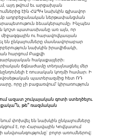
մ, այդ թվում եւ արցախյան
ւմներից էին ՀԱՊԿ նախկին գլխավոր
թյամբ ադրբեջանական ներթափանցման
նրապետութուն ձեւակերպումը։ Ինչպես
ան կոշտ պատասխանը առ այն, որ
ր միջազգային ու հարավովկասյան
լ են ընկալումները մասնավորաբար
բերություն նախկին իրավիճակի,
ան հարցում Բաքվի
ռարկայական հակաքայլերի։
սիրիական ճգնաժամը տեղայնացնել մեր
նդունելի է ռուսական կողմի համար։ Ի
արավօսեթական պատերազմից հետ ՌԴ
րը, որը չի բացառվում՝ կիրառություն
իում ազատ շուկայական գոտի ստեղծելու
աքակա՞ն, թե՞ ռազմական
նում փոխվել են նախկին ընկալումները
ցում է, որ Հարավային Կովկասում
անվտանգությունը` բոլոր առումներով: