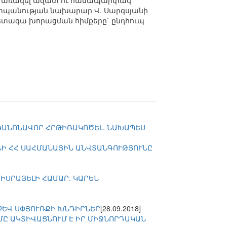
 է առավել ազատ ու համապարփակ
աշտպանության նախարար Վ. Սարգսյանի
հետագա խորացման հիմքերը` ընդհուպ
 ԿԱՆՈՆԱՎՈՐ ՀՐԹԻՌԱԿՈԾԵԼ. ՆԱԽԱՊԵՍ
ՆԻ ՀՀ ՍԱՀՄԱՆԱՅԻՆ ԱՆՎՏԱՆԳՈՒԹՅՈՒՆԸ
ԻՍՐԱՅԵԼԻ ՀԱՄԱՐ. ԿԱՐԵՆ
ՉԵՎ ՍՓՅՈՒՌՔԻ ԽՆԴԻՐՆԵՐ
[28.09.2018]
ՂՄԸ ԱԿՏԻՎԱՑՆՈՒՄ Է ԻՐ ՄԻՋՆՈՐԴԱԿԱՆ