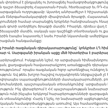
ան փորձում է ընդլայնել ու խորացնել համագործակցություն
ան դաշտ ձեւավորել Հայաստան-Իրան, հետեւաբար եւ ՌԴ
գացման ուղղությամբ: Այստեղ անհրաժեշտ է հիշատակել 
ն էներգահամակարգերի միավորման ծրագրի, Հայաստան
ւմների համար տարանցիկ երկրներ հանդիսանալու հնարավ
ան գոտի ստեղծելու ծրագրի մասին: Իհարկե, դեռեւս վաղ 
ձեւաչափի մասին, սակայն այս դաշինքի տնտեսական ու 
ագրերին էապես նպաստել է նաեւ Իրանի նկատմամբ ամերիկ
րացման հանգամանքը:
ք Իրանի ռազմական դերակատարությունը` կոնկրետ ԼՂ հիմ
 Վ. Սարգսյանի իրանյան այցը մեծ հիստերիա է բարձրաց
բարձրացնում. Իսկզբանե նշեմ, որ արցախյան հիմնախնդրո
ան, քաղաքական հավասարակշռող առանցքային դերակատար
ւթյունում` որպես ռազմական հզոր պոտենցիալ ունեցող եր
թյուն: Եվ թեեւ խոշոր հաշվով ուղղակիորեն ներքաշված 
ավորապես սպառազինութունների մատակարարումների, բու
յնուհանդերձ, պաշտպանական տեսանկյունից` արցախյան հ
ւթյուն: Ինչ վերաբերում է ՀՀ պաշտպանության նախարար 
թյուն ունի ինչպես երկկողմ հարաբերությունների զարգացմ
տեսանկյունից: Հարկ է նշել, որ նախարարի այցելությունը 
կան համագործակցության առումով: Այս համատեքստում 