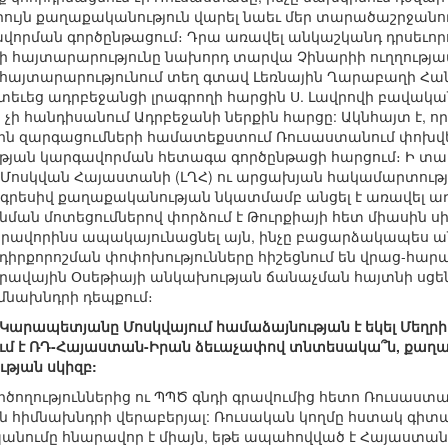
ւրույն քաղաքականություն վարել նաեւ մեր տարածաշրջանու
որման գործընթացում։ Դրա առավել անկաշկանդ դրսեւորո
այի հայտարարությունը նախորդ տարվա Չինարիի ուղղու
 հայտարարությունում տեղ գտավ Լեռնային Ղարաբաղի Հա
ետեւեց ադրբեջանցի լրագրողի հարցին Ս. Լավրովի բավակ
ի հանդիսանում Ադրբեջանի ներքին հարցը: Ակնհայտ է, ո
ն զարգացումների համատեքստում Ռուսաստանում փոխվե
ան կարգավորման հետագա գործընթացի հարցում։ Ի տար
Մոսկվան Հայաստանի (ԼՂՀ) ու արցախյան հակամարտությ
րեսիվ քաղաքականության նկատմամբ անցել է առավել ա
 նման մոտեցումներով փորձում է Թուրքիայի հետ միասին 
ավորինս ապակայունացնել այն, ինչը բացարձակապես անը
ն դիրքորոշման փոփոխությունները հիշեցնում են վրաց-հ
րավային Օսեթիայի անկախության ճանաչման հայտնի սցենա
մնախնդրի դեպքում։
. Կարապետյանը Մոսկվայում համաձայնության է եկել Մեղր
ում է ՌԴ-Հայաստան-Իրան ձեւաչափով տնտեսակա՞ն, քաղ
թյան սկիզբ:
րծողություններից ու ՊՊԾ գնդի գրավումից հետո Ռուսաստա
 հիմնախնդրի վերաբերյալ: Ռուսական կողմը հստակ գիտակ
նումը հնարավոր է միայն, եթե ապահովված է Հայաստանի 