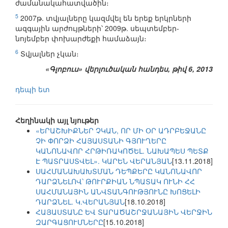
ժամանակահատվածին։
5
2007թ. տվյալները կազմվել են երեք երկրների
ազգային արժույթների՝ 2009թ. սեպտեմբեր-
նոյեմբեր փոխարժեքի համաձայն։
6
Տվյալներ չկան։
«Գլոբուս» վերլուծական հանդես, թիվ 6, 2013
դեպի ետ
Հեղինակի այլ նյութեր
«ԵՐԱՇԽԻՔՆԵՐ ՉԿԱՆ, ՈՐ ՄԻ ՕՐ ԱԴՐԲԵՋԱՆԸ
ՉԻ ՓՈՐՁԻ ՀԱՅԱՍՏԱՆԻ ԳՅՈՒՂԵՐԸ
ԿԱՆՈՆԱՎՈՐ ՀՐԹԻՌԱԿՈԾԵԼ. ՆԱԽԱՊԵՍ ՊԵՏՔ
Է ՊԱՏՐԱՍՏՎԵԼ». ԿԱՐԵՆ ՎԵՐԱՆՅԱՆ
[13.11.2018]
ՍԱՀՄԱՆԱԽԱԽՏՄԱՆ ԴԵՊՔԵՐԸ ԿԱՆՈՆԱՎՈՐ
ԴԱՐՁՆԵԼՈՎ՝ ԹՈՒՐՔԻԱՆ ՆՊԱՏԱԿ ՈՒՆԻ ՀՀ
ՍԱՀՄԱՆԱՅԻՆ ԱՆՎՏԱՆԳՈՒԹՅՈՒՆԸ ԽՈՑԵԼԻ
ԴԱՐՁՆԵԼ. Կ.ՎԵՐԱՆՅԱՆ
[18.10.2018]
ՀԱՅԱՍՏԱՆԸ ԵՎ ՏԱՐԱԾԱՇՐՋԱՆԱՅԻՆ ՎԵՐՋԻՆ
ԶԱՐԳԱՑՈՒՄՆԵՐԸ
[15.10.2018]