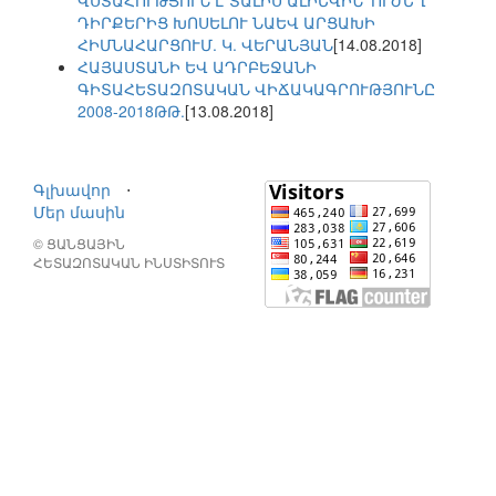
ՎՍՏԱՀՈՒԹՅՈՒՆ Է ՏԱԼԻՍ ԱԼԻԵՎԻՆ՝ ՈՒԺԵՂ
ԴԻՐՔԵՐԻՑ ԽՈՍԵԼՈՒ ՆԱԵՎ ԱՐՑԱԽԻ
ՀԻՄՆԱՀԱՐՑՈՒՄ. Կ. ՎԵՐԱՆՅԱՆ
[14.08.2018]
ՀԱՅԱՍՏԱՆԻ ԵՎ ԱԴՐԲԵՋԱՆԻ
ԳԻՏԱՀԵՏԱԶՈՏԱԿԱՆ ՎԻՃԱԿԱԳՐՈՒԹՅՈՒՆԸ
2008-2018ԹԹ.
[13.08.2018]
Գլխավոր
⋅
Մեր մասին
© ՑԱՆՑԱՅԻՆ
ՀԵՏԱԶՈՏԱԿԱՆ ԻՆՍՏԻՏՈՒՏ