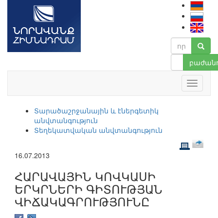
բաժանո
Տարածաշրջանային և էներգետիկ
անվտանգություն
Տեղեկատվական անվտանգություն
16.07.2013
ՀԱՐԱՎԱՅԻՆ ԿՈՎԿԱՍԻ
ԵՐԿՐՆԵՐԻ ԳԻՏՈՒԹՅԱՆ
ՎԻՃԱԿԱԳՐՈՒԹՅՈՒՆԸ