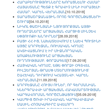
ՀԱՐԱԲԵՐՈՒԹՅՈՒՆՆԵՐԸ ԽՈՐԱՑՆԵԼՈՒ ՀԱՄԱՐ
ՀԱՅԱՍՏԱՆԸ ՊԵՏՔ Է ԳՐԱՎԻՉ ԼԻՆԻ ԻՍՐԱՅԵԼԻ
ՀԱՄԱՐ. ԿԱՐԵՆ ՎԵՐԱՆՅԱՆ
[10.10.2018]
ՏԱՐԱԾԱՇՐՋԱՆԱՅԻՆ ՈՐՈՇ ԳՈՐԾԸՆԹԱՑՆԵՐԻ
ՇՈՒՐՋ
[04.10.2018]
ՆԻԿՈԼ ՓԱՇԻՆՅԱՆԻ ՆՅՈՒՅՈՐՔՅԱՆ ԱՅՑԻ
ՈՒՂԵՐՁՆԵՐԸ՝ ԱՐՑԱԽՅԱՆ ՀԱՐՑԻՑ ՄԻՆՉԵՎ
ՍՓՅՈՒՌՔԻ ԽՆԴԻՐՆԵՐ
[28.09.2018]
ԲԱՑԻ ՀՀ-ԻՑ, ՆԱԽԱՏԵՍՎՈՒՄ Է ՆԱԵՎ ՊՈՒՏԻՆԻ
ԱՅՑԸ ԱԴՐԲԵՋԱՆ, ՌՈՒՍԱԿԱՆ ԿՈՂՄԸ
ԱԿՏԻՎԱՑՆՈՒՄ Է ԻՐ ՄԻՋՆՈՐԴԱԿԱՆ
ԱՌԱՔԵԼՈՒԹՅՈՒՆԸ ԱՐՑԱԽՅԱՆ
ՈՒՂՂՈՒԹՅԱՄԲ. ՓՈՐՁԱԳԵՏ
[17.09.2018]
ՀԱՅԿԱԿԱՆ ԿՈՂՄԸ, ԵԹԵ ՓՈՐՁԻ ՕԳՏՎԵԼ
ԲԻԼԶԵՐՅԱՆ-ԹՐԱՄՓ ՄՏԵՐՄՈՒԹՅՈՒՆԻՑ՝
ՇԱՀԵԿԱՆ ԴԻՐՔՈՒՄ ԿՀԱՅՏՆՎԻ. ԿԱՐԵՆ
ՎԵՐԱՆՅԱՆ
[11.09.2018]
ԱԴՐԲԵՋԱՆԸ ՀՈՒՅՍ ՈՒՆԵՐ, ՈՐ ԳԵՐՄԱՆԻԱՆ
ԿՆԵՐԳՐԱՎՎԻ ԱՐՑԱԽՅԱՆ ՀԱԿԱՄԱՐՏՈՒԹՅԱՆ
ԿԱՐԳԱՎՈՐՄԱՆ ԳՈՐԾԸՆԹԱՑՈՒՄ
[05.09.2018]
ԿԱՍՊԻՑ ԾՈՎԻ ԻՐԱՎԱԿԱՆ ԿԱՐԳԱՎԻՃԱԿԻ
ՄԱՍԻՆ ՀՌՉԱԿԱԳԻՐԸ ԱՎԵԼՈՐԴ