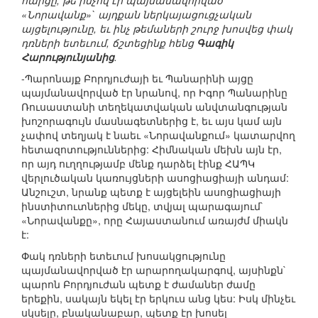
հարցը, թե ինչով էր պայմանավորված
«Նորավանք»` այդքան ներկայացուցչական
այցելությունը, եւ ինչ թեմաների շուրջ խոսվեց փակ
դռների ետեւում, ճշտեցինք հենց
Գագիկ
Հարությունյանից
.
-Պարոնայք Բորդյուժայի եւ Պանարինի այցը
պայմանավորված էր նրանով, որ Իգոր Պանարինը
Ռուսաստանի տեղեկատվական անվտանգության
խոշորագույն մասնագետներից է, եւ այս կամ այն
չափով տեղյակ է նաեւ «Նորավանքում» կատարվող
հետազոտություններից: Հիմնական մեխն այն էր,
որ այդ ուղղությամբ մենք դարձել էինք ՀԱՊԿ
վերլուծական կառույցների ասոցիացիայի անդամ:
Անշուշտ, նրանք պետք է այցելեին ասոցիացիայի
ինստիտուտներից մեկը, տվյալ պարագայում`
«Նորավանքը», որը Հայաստանում առայժմ միակն
է:
Փակ դռների ետեւում խոսակցությունը
պայմանավորված էր արարողակարգով, այսինքն`
պարոն Բորդյուժան պետք է ժամաներ ժամը
երեքին, սակայն եկել էր երկուս անց կես: Իսկ մինչեւ
սկսելը, բնականաբար, պետք էր խոսել