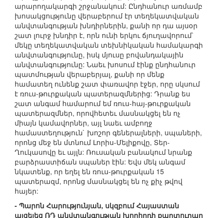
արարողակարգի շրջանակում: Ընդհանուր առմամբ
խոսակցությունը վերաբերում էր տեղեկատվական
անվտանգության խնդիրներին, քանի որ դա այսօր
շատ լուրջ խնդիր է, որն ունի երկու ճյուղավորում`
մեկը տեղեկատվական տեխնիկական համակարգի
անվտանգությունը, իսկ մյուսը բովանդակային
անվտանգությունը: Նաեւ խոսում էինք ընդհանուր
պատմության վերաբերյալ, քանի որ մենք
համատեղ ունենք շատ փառավոր էջեր, որը սկսում
է ռուս-թուրքական պատերազմներից: Դրանք ես
շատ անգամ համարում եմ ռուս-հայ-թուրքական
պատերազմներ, որովհետեւ մասնակցել են ոչ
միայն կամավորներ, այլ նաեւ ամբողջ
համաստեղություն` խոշոր գեներալների, սպաների,
որոնց մեջ են մտնում Լորիս-Մելիքովը, Տեր-
Ղուկասովը եւ այլն: Ռուսական բանակում նրանք
բարձրաստիճան սպաներ էին: Եվս մեկ անգամ
նկատենք, որ եղել են ռուս-թուրքական 15
պատերազմ, որոնց մասնակցել են ոչ քիչ թվով
հայեր:
- Պարոն Հարությունյան, սկզբում Հայաստան
այցելեց ՌԴ անվտանգության խորհրդի քարտուղար