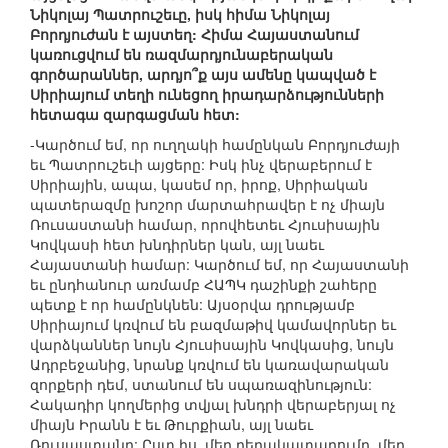
Նիկոլայ Պատրուշեւը, իսկ հիմա Նիկոլայ
Բորդյուժան է այստեղ: Հիմա Հայաստանում
կառուցվում են ռազմարդյունաբերական
գործարաններ, արդյո՞ք այս ամենը կապված է
Սիրիայում տեղի ունեցող իրադարձությունների
հետագա զարգացման հետ:
-Կարծում եմ, որ ուղղակի համընկան Բորդյուժայի
եւ Պատրուշեւի այցերը: Իսկ ինչ վերաբերում է
Սիրիային, ապա, կասեմ որ, իրոք, Սիրիական
պատերազմը խոշոր մարտահրավեր է ոչ միայն
Ռուսաստանի համար, որովհետեւ Հյուսիսային
Կովկասի հետ խնդիրներ կան, այլ նաեւ
Հայաստանի համար: Կարծում եմ, որ Հայաստանի
եւ ընդհանուր առմամբ ՀԱՊԿ դաշինքի շահերը
պետք է որ համընկնեն: Այսօրվա դրությամբ
Սիրիայում կռվում են բազմաթիվ կամավորներ եւ
վարձկաններ նույն Հյուսիսային Կովկասից, նույն
Ադրբեջանից, նրանք կռվում են կառավարական
զորքերի դեմ, ստանում են սպառազինություն:
Հակադիր կողմերից տվյալ խնդրի վերաբերյալ ոչ
միայն Իրանն է եւ Թուրքիան, այլ նաեւ
Ռուսաստանը: Ըստ իս, մեր դերակատարումը, մեր