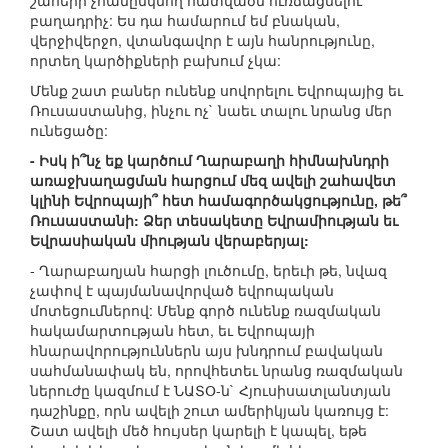
շահերի չհամընկնող հատվածն ուռճացնելու
բաղադրիչ: Ես դա համարում եմ բնական,
վերջիվերջո, վտանգավոր է այն հանրությունը,
որտեղ կարծիքների բախում չկա:
Մենք շատ բաներ ունենք սովորելու Եվրոպայից եւ
Ռուսաստանից, ինչու ոչ` նաեւ տալու նրանց մեր
ունեցածը:
- Իսկ ի՞նչ եք կարծում Ղարաբաղի հիմնախնդրի
առաջխաղացման հարցում մեզ ավելի շահավետ
կլինի Եվրոպայի՞ հետ համագործակցությունը, թե՞
Ռուսաստանի: Ձեր տեսակետը Եվրամիության եւ
Եվրասիական միության վերաբերյալ:
- Ղարաբաղյան հարցի լուծումը, երեւի թե, նվազ
չափով է պայմանավորված եվրոպական
մոտեցումներով: Մենք գործ ունենք ռազմական
հակամարտության հետ, եւ Եվրոպայի
հնարավորություններն այս խնդրում բավական
սահմանափակ են, որովհետեւ նրանց ռազմական
ներուժը կազմում է ՆԱՏՕ-ն` Հյուսիսատլանտյան
դաշինքը, որն ավելի շուտ ամերիկյան կառույց է:
Շատ ավելի մեծ հույսեր կարելի է կապել, եթե