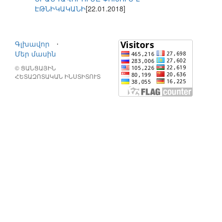
ԷԹՆԻԿԱԿԱՆԻ
[22.01.2018]
Գլխավոր
⋅
Մեր մասին
© ՑԱՆՑԱՅԻՆ
ՀԵՏԱԶՈՏԱԿԱՆ ԻՆՍՏԻՏՈՒՏ