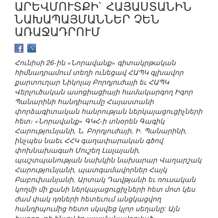
ԱՐԵՎՄՈՒՏՔԻ` ՀԱՅԱՍՏԱՆԻՆ
ՆԱԽԱՊԱՅՄԱՆՆԵՐ ՉԵՆ
ԱՌԱՋԱԴՐՈՒՄ
Հունիսի 26-ին «Նորավանք» գիտակրթական
հիմնադրամում տեղի ունեցավ ՀԱՊԿ գլխավոր
քարտուղար Նիկոլայ Բորդյուժայի եւ ՀԱՊԿ
Վերլուծական ասոցիացիայի համակարգող Իգոր
Պանարինի հանդիպումը Հայաստանի
փորձագիտական հանրության ներկայացուցիչների
հետ։ «Նորավանք» ԳԿՀ-ի տնօրեն Գագիկ
Հարությունյանի, Ն. Բորդյուժայի, Ի. Պանարինի,
ինչպես նաեւ ՀՀԿ գաղափարական գծով
փոխնախագահ Մուշեղ Լալայանի,
պաշտպանության նախկին նախարար Վաղարշակ
Հարությունյանի, պատգամավորներ Հայկ
Բաբուխանյանի, Արտակ Դավթյանի եւ ռուսական
կողմի մի քանի ներկայացուցիչների հետ մոտ կես
ժամ փակ դռների հետեւում անցկացվող
հանդիպումից հետո սկսվեց կլոր սեղանը: Այն