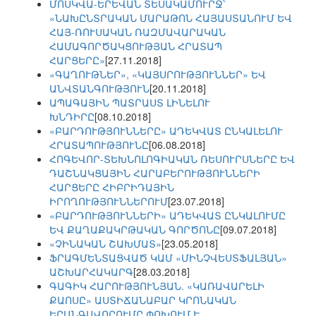
ՄՈՍԿՎԱ-ԵՐԵՎԱՆ ՏԵՍԱԿԱՄՈՒՐՋ՝
«ՆԱԽԸՆՏՐԱԿԱՆ ՄԱՐԱԹՈՆ ՀԱՅԱՍՏԱՆՈՒՄ ԵՎ
ՀԱՅ-ՌՈՒՍԱԿԱՆ ՌԱԶՄԱՎԱՐԱԿԱՆ
ՀԱՄԱԳՈՐԾԱԿՑՈՒԹՅԱՆ ՀՐԱՏԱՊ
ՀԱՐՑԵՐԸ»
[27.11.2018]
«ԳԱՂՈՒԹՆԵՐ», «ԿԱՅՍՐՈՒԹՅՈՒՆՆԵՐ» ԵՎ
ԱՆՎՏԱՆԳՈՒԹՅՈՒՆ
[20.11.2018]
ԱՊԱԳԱՅԻՆ ՊԱՏՐԱՍՏ ԼԻՆԵԼՈՒ
ԽՆԴԻՐԸ
[08.10.2018]
«ԲԱՐԴՈՒԹՅՈՒՆՆԵՐԸ» ԱԴԵԿՎԱՏ ԸՆԿԱԼԵԼՈՒ
ՀՐԱՏԱՊՈՒԹՅՈՒՆԸ
[06.08.2018]
ՀՈԳԵՎՈՐ-ՏԵԽՆՈԼՈԳԻԱԿԱՆ ՌԵՍՈՒՐՍՆԵՐԸ ԵՎ
ԴԱՇՆԱԿՑԱՅԻՆ ՀԱՐԱԲԵՐՈՒԹՅՈՒՆՆԵՐԻ
ՀԱՐՑԵՐԸ ՀԻԲՐԻԴԱՅԻՆ
ԻՐՈՂՈՒԹՅՈՒՆՆԵՐՈՒՄ
[23.07.2018]
«ԲԱՐԴՈՒԹՅՈՒՆՆԵՐԻ» ԱԴԵԿՎԱՏ ԸՆԿԱԼՈՒՄԸ
ԵՎ ՔԱՂԱՔԱԿՐԹԱԿԱՆ ԳՈՐԾՈՆԸ
[09.07.2018]
«ՉԻՆԱԿԱՆ ՇԱԽՄԱՏ»
[23.05.2018]
ՖՐԱԳՄԵՆՏԱՑՎԱԾ ԿԱՄ «ՄԻՆՉՎԵՍՏՖԱԼՅԱՆ»
ԱՇԽԱՐՀԱԿԱՐԳ
[28.03.2018]
ԳԱԳԻԿ ՀԱՐՈՒԹՅՈՒՆՅԱՆ. «ԿԱՌԱՎԱՐԵԼԻ
ՔԱՈՍԸ» ԱՍՏԻՃԱՆԱԲԱՐ ԿՐՈՆԱԿԱՆ
ԵՐԱՆԳԱՎՈՐՈՒՄԸ ՓՈԽՈՒՄ Է