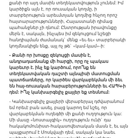
քանի որ այդ մասին տեղեկատվություն չունեմ: Իմ
կարծիքն այն է, որ ռուսական կողմը, ի
տարբերություն արեւմտյան կողմից հնչող որոշ
հայտարարությունների, Հայաստանի դիմաց
պահանջներ չի դնում: Ընտրության իրավունքը
մերն է, սակայն, ինչպես իմ զեկույցում նշեցի
հանդիպման ժամանակ` մենք «եւ-եւ» տարբերակի
կողմնակիցն ենք, այլ ոչ թե` «կամ-կամ»-ի:
- Քանի որ խոսքը զեկույցի մասին է,
անդրադառնանք մի հարցի, որը ոչ պակաս
կարեւոր է. ինչ եք կարծում, որո՞նք են
տեղեկատվական դաշտի այնպիսի մատուցման
պատճառները, որ կարծես վարկաբեկման մի ձեւ
են հայ-ռուսական հարաբերությունների եւ ՀԱՊԿ-ի
դեմ: Ի՞նչ կանխարգելիչ քայլեր եք տեսնում:
- Կանխարգելիչ քայլերի վերաբերյալ դժվարանում
եմ որեւէ բան ասել, բայց կարող եմ նշել, որ
վարկաբեկման ուղեգծի մի քանի ուղղություն կա:
Մի մասը «նոստալգիկ» ուղղություն ունի` դա
հակակոմունիստ-հակասովետական մասն է, եւ այն
պայքարում է Մոսկվայի դեմ, սակայն կա նաեւ