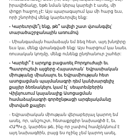
իրավիճակը, եթե նման կերպ կարելի է ասել, մի
փոքր հաջող չէ: Այս պարագայում կա մի հարց եւս,
որի շնորհիվ մենք կարեւորվել ենք:
- Կարեւորվե՞լ ենք, թե՞ ավելի շատ վտանգվել`
տարածաշրջանային առումով:
- Միանգամայն համաձայն եմ ձեզ հետ, այդ խնդիրը
եւս կա, մենք վտանգված ենք: Այս հարցում կա նաեւ
ռուսական կողմը, մենք ունենք ընդհանուր շահեր:
- Կարելի՞ է արդյոք բացառել Բորդյուժայի եւ
Պատրուշեւի այցերը Հայաստան` Եվրասիական
միությանը միանալու եւ Եվրամիության հետ
ասոցացման պայմանագրի դեմ կանխարգելիչ
քայլեր ձեռնակելու կամ էլ` սեպտեմբերին
Վիլնյուսում կայանալիք Ասոցացման
համաձայնագրի գործընթացի արգելակմանը
միտված քայլեր:
- Եվրասիական միության վերաբերյալ կարող եմ
ասել, որ, անշուշտ, հետաքրքիր նախագիծ է, եւ
ՀԱՊԿ-ը, կարծես թե, ինչ-որ չափով համընկնում է
այդ նախագծին, բայց ես ոչինչ չեմ կարող ասել,