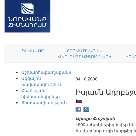
ԳԼԽԱՎՈՐ
ՀՈԴՎԱԾՆԵՐ ԵՎ
ՎԵՐԼՈՒԾՈՒԹՅՈՒՆՆԵՐ
ԻՐԱ
Աշխարհաքաղաքականություն
Ազգային
04.10.2006
անվտանգություն
Իսլամն Ադրբեջ
Հայության
հիմնախնդիրներ
Տնտեսագիտություն
Արաքս Փաշայան
1990-ականներից ի վեր հ
համար նոր ուղի հարթեց ն