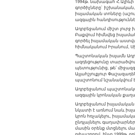
1994թ. նախագահ Հ.Ալիև
գործիչները` իշխանական,
իսլամական տոները (աշու
ազգային հանդիսություննե
Ադրբեջանում միշտ լուրջ
Բաքվում հիմնվեց իսլամա
գործել իսլամական աստվա
հիմնականում Իրանում, Ս
Պաշտոնական իսլամն Ադր
ազդեցությունը տարածվու
պետությունից, թե՛ միջազ
Ալլահշյուքյուր Փաշազա
պաշտոնում նշանակվում է
Ադրբեջանում պաշտոնակա
ազգային կրոնական քաղա
Ադրբեջանում իսլամական
նկատի է առնում նաև իսլ
կրոն հռչակելու, իսլամա
ընդլայնելու գաղափարներ
մասին օրենք մտցնելու մ
գլխաշորով, ինչը 1999թ. օր