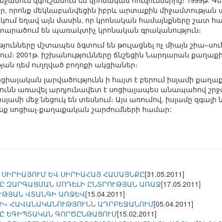
ջանում զգուշանում են կրոնական հուզումներից։ 1999թ. Գ
, որոնք մեկնաբանվեցին իբրև արտաքին միջամտության ար
մ եղավ այն մասին, որ կրոնական համայնքները շատ հաճ
 տարածում են պառակտիչ կրոնական գրականություն։
ւնները մշտապես ձգտում են թուլացնել ոչ միայն շիա–սուն
ւմ։ 2001թ. իշխանությունները ճնշեցին Նարդարան քաղաքի 
յան դեմ ուղղված բողոքի ակցիաներ։
ցիալական լարվածությունն ի հայտ է բերում իսլամի քա
թյունն առավել արդյունավետ է սոցիալապես անապահով շրջ
լամի մեջ նեցուկ են տեսնում։ Այս առումով, իսլամը զգալի 
 սոցիալ-քաղաքական շարժումների համար:
 ՍԻՐԻԱՅՈՒՄ ԵՎ ՍԻՐԻԱՀԱՅ ՀԱՄԱՅՆՔԸ
[31.05.2011]
Ը ԶԱՐԳԱՑՄԱՆ ՄՈԴԵԼԻ ԸՆՏՐՈՒԹՅԱՆ ԱՌԱՋ
[17.05.2011]
ՒԹՅԱՆ ՎՏԱՆԳԻ ԱՌՋԵՎ
[15.04.2011]
Ի» ՀԱՎԱՆԱԿԱՆՈՒԹՅՈՒՆՆ ԱԴՐԲԵՋԱՆՈՒՄ
[05.04.2011]
Ը ԵԳԻՊՏԱԿԱՆ ԳՈՐԾԸՆԹԱՑՈՒՄ
[15.02.2011]