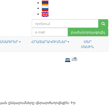
բաժանորդագրվել
ՄՍԱԳՐԵՐ
ՀՐԱՏԱՐԱԿՈՒՄՆԵՐ
ՄԵՐ
ՄԱՍԻՆ
կան ընկալումները վերարժևորվեցին: Իր