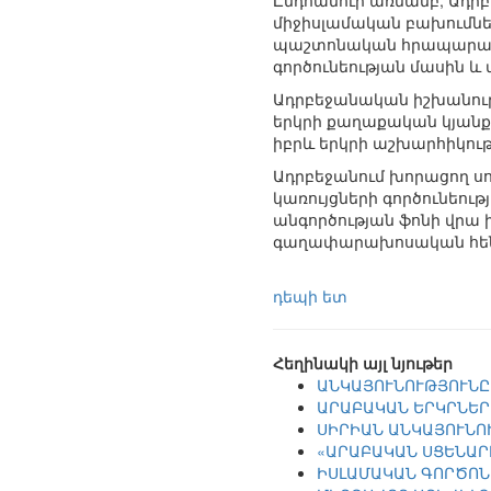
Ընդհանուր առմամբ, Ադրբե
միջիսլամական բախումներ
պաշտոնական հրապարակու
գործունեության մասին և
Ադրբեջանական իշխանությո
երկրի քաղաքական կյանքո
իբրև երկրի աշխարհիկութ
Ադրբեջանում խորացող սո
կառույցների գործունեու
անգործության ֆոնի վրա իս
գաղափարախոսական հենք
դեպի ետ
Հեղինակի այլ նյութեր
ԱՆԿԱՅՈՒՆՈՒԹՅՈՒՆԸ
ԱՐԱԲԱԿԱՆ ԵՐԿՐՆԵՐ
ՍԻՐԻԱՆ ԱՆԿԱՅՈՒՆՈ
«ԱՐԱԲԱԿԱՆ ՍՑԵՆԱՐ
ԻՍԼԱՄԱԿԱՆ ԳՈՐԾՈՆ