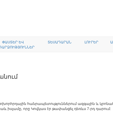
ՓԱՍՏԵՐ ԵՎ
ՏԵՍԱԴԱՐԱՆ
ԼՈՒՐԵՐ
Ա
ԴԱՐՁՈՒԹՅՈՒՆՆԵՐ
անում
ետխորհրդային հանրապետություններում ազգային և կրոնա
աև իսլամը, որը Կովկաս էր թափանցել դեռևս 7-րդ դարում: