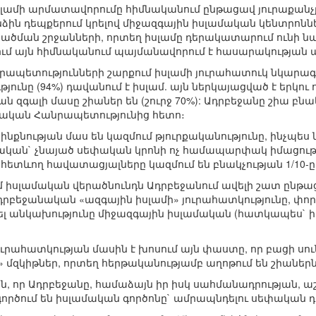
իսլամի արմատավորումը հիմնականում ընթացավ յուրաքան
ին դեպքերում կրելով միջազգային իսլամական կենտրոններ
ծման շրջանների, որտեղ իսլամը դերակատարում ունի նա
ւմ այն հիմնականում պայմանավորում է հասարակության ա
ապետությունների շարքում իսլամի յուրահատուկ նկարագր
ունը (94%) դավանում է իսլամ. այն ներկայացված է երկու ո
 զգալի մասը շիաներ են (շուրջ 70%): Ադրբեջանը շիա բնակ
մական Հանրապետությունից հետո։
նքնության մաս են կազմում թյուրքականությունը, ինչպես 
ական` չնայած սեփական կրոնի ոչ համապարփակ իմացությ
ետևող հավատացյալները կազմում են բնակչության 1/10-ը
մ իսլամական վերածնունդն Ադրբեջանում ավելի շատ ընթ
րբեջանական «ազգային իսլամի» յուրահատկությունը, փո
ել անկախությունը միջազգային իսլամական (հատկապես` 
ւրահատկության մասին է խոսում այն փաստը, որ բացի սո
 մզկիթներ, որտեղ հերթականությամբ աղոթում են շիաներն 
, որ Ադրբեջանը, համաձայն իր իսկ սահմանադրության, աշ
ործում են իսլամական գործոնը` ամրապնդելու սեփական դ