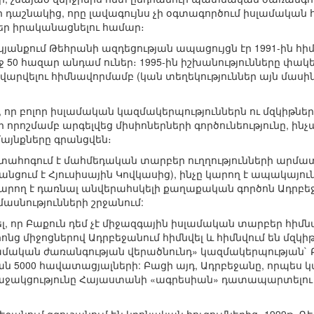
 դաշնակից, որը լավագույնս չի օգտագործում իսլամական 
եր իրականացնելու համար։
անքում Թեհրանի ազդեցության ապացույցն էր 1991-ին հ
րջ 50 հազար անդամ ուներ։ 1995-ին իշխանությունները փակե
վարվելու հիմնավորմամբ (կան տեղեկություններ այն մասին
, որ բոլոր իսլամական կազմակերպություններն ու մզկիթներ
որոշմամբ արգելվեց միսիոներների գործունեությունը, ին
յնքները գրանցվեն։
տահոգում է մահմեդական տարբեր ուղղությունների արմ
նցում է Հյուսիսային Կովկասից), ինչը կարող է ապակայու
 կարող է դառնալ անվերահսկելի քաղաքական գործոն Ադրբեջ
սնությունների շրջանում:
, որ Բաքուն դեմ չէ միջազգային իսլամական տարբեր հիմն
նց միջոցներով Ադրբեջանում հիմնվել և հիմնվում են մզկի
Իսլամական ժառանգության վերածնունդ» կազմակերպության` 
ան 5000 հավատացյալների: Բացի այդ, Ադրբեջանը, որպես կ
աջակցությունը Հայաստանի «ագրեսիան» դատապարտելու և 