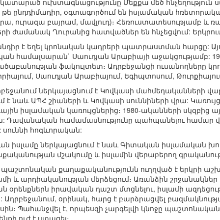
ի կատարած ուխտագնացությունը Մեքքա մեծ հնչեղություն
 թե ընդդիմադիր, օգտագործում են իսլամական հռետորականո
րա, ուրազա բայրամ, մավլուդ)։ Հեռուստատեսությամբ և ռա
րի ժամանակ Ղուրանից հատվածներ են հնչեցվում: Երկրում գ
 խնդիր է եղել կրոնական կադրերի պատրաստման հարցը: Ա
կան համալսարան` Սաուդյան Արաբիայի աջակցությամբ: 19
ծաբանության ֆակուլտետ։ Ադրբեջանցի ուսանողները կրո
իրիայում, Սաուդյան Արաբիայում, Եգիպտոսում, Թուրքիայո
բեջանում ներկայացնում է Կովկասի մահմեդականների վար
մ է նաև ԱՊՀ շիաների և Կովկասի սուննիների վրա: Կառույ
գային իսլամական կառույցներից։ 1980-ականների սկզբից այն
դեն: Դավանական համամասնությունը պահպանելու համար 
 սուննի հոգևորական:
ն իսլամը ներկայացնում է նաև Գիտական իսլամական խորհ
քականության մշակումը և իսլամին վերաբերող գրականու
 պաշտոնական քաղաքականությունն ուղղված է երկրի աշխ
ամի և արդիականության մերձեցում։ Առանձին շրջանակներ
կան օրենքներն իրավական դաշտ մտցնելու, իսլամի ազդեցո
: Ադրբեջանում, օրինակ, հարց է բարձրացվել բազմակնու
ասին։ Պահանջվել է, որպեսզի չարգելվի կնոջը պաշտոնակ
ենքի ուժ է ստացել։