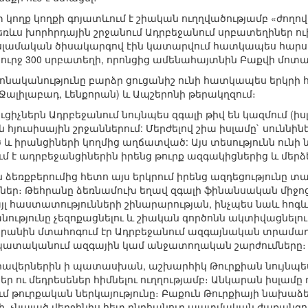
կողք կողքի գոյատևում է շիական ուղղվածությամբ «ժողովր
Դեռևս խորհրդային շրջանում Ադրբեջանում սրբատեղիներ ո
իսլամական ծիսակարգով էին կատարվում հատկապես հարսան
շուրջ 300 սրբատեղի, որոնցից ամենահայտնին Բաքվի մոտակ
կրոնականությունը բարձր ցուցանիշ ունի հատկապես երկրի
 Ջալիլաբադ, Լենքորան) և Ապշերոնի թերակղզում։
ւցիչներն Ադրբեջանում նույնպես զգալի թիվ են կազմում (ի
 հյուսիսային շրջաններում: Մերժելով շիա իսլամը` սուննի
և իրանցիների կողմից աղճատված: Այս տեսությունն ունի
ում է ադրբեջանցիներին իրենց թուրք ազգակիցներից և մերձ
ձեռքբերումից հետո այս երկրում իրենց ազդեցությունը տա
եր։ Թեհրանը ձեռնամուխ եղավ զգալի ֆինանսական միջոց
այլ հաստատությունների շինարարության, ինչպես նաև հ
ությունը չեզոքացնելու և շիական գործոնն ակտիվացնել
րանին մտահոգում էր Ադրբեջանում ազգայնական տրամադրո
ատականում ազգային կամ անջատողական շարժումները։
ավերներին ի պատասխան, աշխարհիկ Թուրքիան նույնպե
ներ ու մեդրեսեներ հիմնելու ուղղությամբ։ Անկարան իսլամը
մ թուրքական ներկայությունը։ Բաքուն Թուրքիայի նախաձեռ
ի, չնայած վերջինիս հետ ընդհանուր պատմական ժառանգո