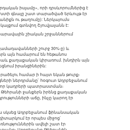
դական իսլամը», որի դրսևորումներից է
ւխտի գնալը շատ տարածված երևույթ էր
իքն ու թաղումը): Ներկայումս
այքում գտնվող Շյուվյալանն է:
 հարավային շիական շրջաններում
սլամադավանների շուրջ 30%-ը) և
ներն այն համարում են հեթանոս
 նաև քաղաքական կիրառում. խնդիրն այն
եցնում իրանցիներին:
րածելու համար ի հայտ եկան թուրք-
ների ներդրմանը` հօգուտ Ադրբեջանում
ոգևոր կադրերի պատրաստման։
ու Թեհրանի ջանքերն իրենց քաղաքական
ւթյունների աճը, ինչը կարող էր
ս սկսեց Ադրբեջանում ֆինանսական
 դիտարկում էր որպես միջոց`
նություններին ավելի շատ էր
ւթյանը։ Ադրբեջանը Թեհրանին