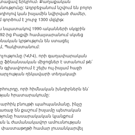
 ստացավ երկրում։ Քաղաքական
ւթյունը: Ադրբեջանում նշվում են բոլոր
դիոյով կան իսլամին նվիրված ժամեր,
ործում է շուրջ 1300 մզկիթ:
յս նպատակով 1990-ականների սկզբին
92-ից Բաքվի համալսարանում սկսեց
նական կրթություն են ստացել
ւմ, Պակիստանում:
չությունը (ԿՄՎ), որի գաղափարական
ցը ֆինանսական միջոցներ է ստանում թե՛
 գլխավորում է շեյխ ուլ-իսլամ հաջի
վարչության ղեկավարի տեղակալի
ուրդը, որի հիմնական խնդիրներն են`
թյան հրատարակումը:
արհիկ բնույթի պահպանմանը, ինչը
 առաջ են քաշում իսլամը պետական
ւթյունը հասարակական կյանքում
թյան և ժամանակավոր ամուսնության
ան փաստաթղթի համար լուսանկարվել