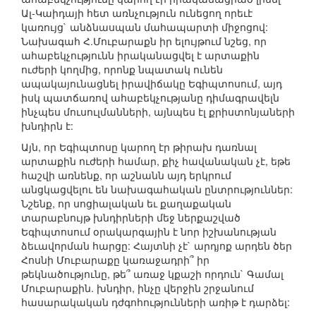
Ալ-Կաիդայի հետ առնչություն ունեցող որեւէ
կառույց` անձնասպան մահապարտի միջոցով:
Նախագահ Հ.Մուբարաքն իր ելույթում նշեց, որ
ահաբեկչությունն իրականացվել է արտաքին
ուժերի կողմից, որոնք նպատակ ունեն
ապակայունացնել իրավիճակը Եգիպտոսում, այդ
իսկ պատճառով ահաբեկչությանը դիմագրավելն
ինչպես մուսուլմանների, այնպես էլ քրիստոնյաների
խնդիրն է:
Այն, որ Եգիպտոսը կարող էր թիրախ դառնալ
արտաքին ուժերի համար, քիչ հավանական չէ, եթե
հաշվի առնենք, որ աշնանն այդ երկրում
անցկացվելու են նախագահական ընտրություններ:
Նշենք, որ սոցիալական եւ քաղաքական
տարաբնույթ խնդիրների մեջ ներքաշված
Եգիպտոսում օրակարգային է նոր իշխանության
ձեւավորման հարցը: Հայտնի չէ` արդյոք արդեն ծեր
Հոսնի Մուբարաքը կառաջադրի՞ իր
թեկնածությունը, թե՞ առաջ կքաշի որդուն` Գամալ
Մուբարաքին. խնդիր, ինչը վերջին շրջանում
հասարակական դժգոհությունների առիթ է դարձել: