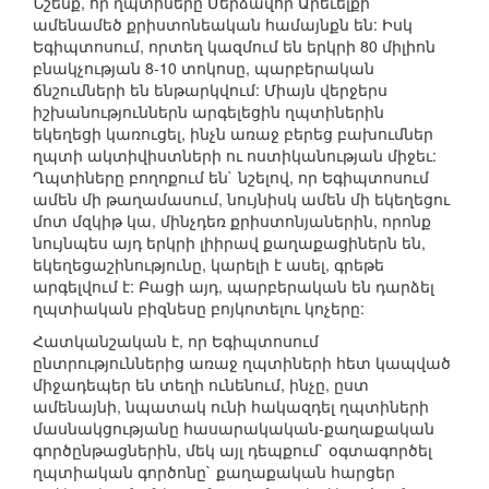
Նշենք, որ ղպտիները Մերձավոր Արեւելքի
ամենամեծ քրիստոնեական համայնքն են: Իսկ
Եգիպտոսում, որտեղ կազմում են երկրի 80 միլիոն
բնակչության 8-10 տոկոսը, պարբերական
ճնշումների են ենթարկվում: Միայն վերջերս
իշխանություններն արգելեցին ղպտիներին
եկեղեցի կառուցել, ինչն առաջ բերեց բախումներ
ղպտի ակտիվիստների ու ոստիկանության միջեւ:
Ղպտիները բողոքում են` նշելով, որ Եգիպտոսում
ամեն մի թաղամասում, նույնիսկ ամեն մի եկեղեցու
մոտ մզկիթ կա, մինչդեռ քրիստոնյաներին, որոնք
նույնպես այդ երկրի լիիրավ քաղաքացիներն են,
եկեղեցաշինությունը, կարելի է ասել, գրեթե
արգելվում է: Բացի այդ, պարբերական են դարձել
ղպտիական բիզնեսը բոյկոտելու կոչերը:
Հատկանշական է, որ Եգիպտոսում
ընտրություններից առաջ ղպտիների հետ կապված
միջադեպեր են տեղի ունենում, ինչը, ըստ
ամենայնի, նպատակ ունի հակազդել ղպտիների
մասնակցությանը հասարակական-քաղաքական
գործընթացներին, մեկ այլ դեպքում` օգտագործել
ղպտիական գործոնը` քաղաքական հարցեր