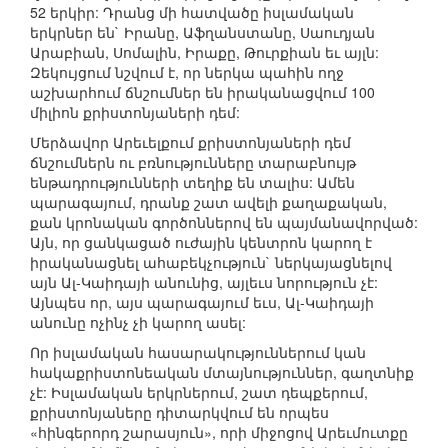
52 երկիր: Դրանց մի հատվածը իսլամական
երկրներ են` Իրանը, Աֆղանստանը, Սաուդյան
Արաբիան, Սոմալին, Իրաքը, Թուրքիան եւ այլն:
Զեկույցում նշվում է, որ ներկա պահին ողջ
աշխարհում ճնշումներ են իրականացվում 100
միլիոն քրիստոնյաների դեմ:
Մերձավոր Արեւելքում քրիստոնյաների դեմ
ճնշումներն ու բռնությունները տարաբնույթ
ենթադրությունների տեղիք են տալիս: Ամեն
պարագայում, դրանք շատ ավելի քաղաքական,
քան կրոնական գործոններով են պայմանավորված:
Այն, որ ցանկացած ուժային կենտրոն կարող է
իրականացնել ահաբեկչություն` ներկայացնելով
այն Ալ-Կաիդայի անունից, այլեւս նորություն չէ:
Այնպես որ, այս պարագայում եւս, Ալ-Կաիդայի
անունը ոչինչ չի կարող ասել:
Որ իսլամական հասարակություններում կան
հակաքրիստոնեական մտայնություններ, գաղտնիք
չէ: Իսլամական երկրներում, շատ դեպքերում,
քրիստոնյաները դիտարկվում են որպես
«հինգերորդ շարասյուն», որի միջոցով Արեւմուտքը