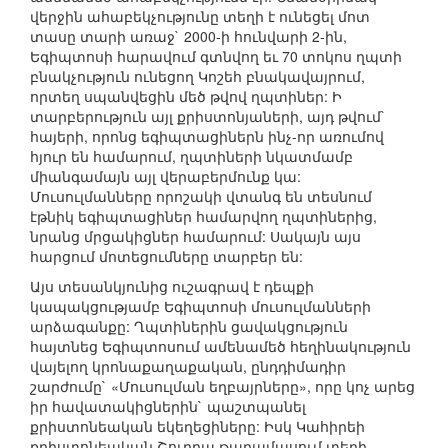
վերջին ահաբեկչությունը տեղի է ունեցել մոտ
տասը տարի առաջ` 2000-ի հունվարի 2-ին,
Եգիպտոսի հարավում գտնվող եւ 70 տոկոս ղպտի
բնակչություն ունեցող Կոշեհ բնակավայրում,
որտեղ սպանվեցին մեծ թվով ղպտիներ: Ի
տարբերություն այլ քրիստոնյաների, այդ թվում`
հայերի, որոնց եգիպտացիներն ինչ-որ առումով
հյուր են համարում, ղպտիների նկատմամբ
միանգամայն այլ վերաբերմունք կա:
Մուսուլմանները որոշակի վտանգ են տեսնում
էթնիկ եգիպտացիներ համարվող ղպտիներից,
նրանց մրցակիցներ համարում: Սակայն այս
հարցում մոտեցումները տարբեր են:
Այս տեսանկյունից ուշագրավ է դեպքի
կապակցությամբ Եգիպտոսի մուսուլմանների
արձագանքը: Ղպտիներին ցավակցություն
հայտնեց Եգիպտոսում ամենամեծ հեղինակություն
վայելող կրոնաքաղաքական, ընդդիմադիր
շարժումը` «Մուսուլման եղբայրները», որը կոչ արեց
իր հավատակիցներին` պաշտպանել
քրիստոնեական եկեղեցիները: Իսկ Կահիրեի
քրիստոնեական Շուբրա թաղամասում տեղի