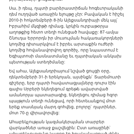
Սա, ի դեպ, ղպտի բարձրաստիճան հոգեւորականի
դեմ ուղղված առաջին ելույթը չէր: Բավական է հիշել
2010-ի հոկտեմբերի 8-ին Ալեքսանդրիայի մեկ այլ`
Իբրահիմ մկզիթի դիմաց, կրկին ուրբաթօրյա
աղոթքից հետո տեղի ունեցած հավաքը: 87-ամյա
Շնուդա Երրորդն իր մուսուլման հակառակորդների
կողմից դիտարկվում է իբրեւ արտաքին ուժերի
կողմից հովանավորվող գործիչ, որը նպաստում է
Եգիպտոսի մասնատմանը եւ ղպտիական անկախ
պետության ստեղծմանը:
Եվ ահա, Ալեքսանդրիայում նշված ցույցի օրը,
դեկտեմբերի 31-ի երեկոյան, այսինքն` Տարեմուտի
գիշերը, երբ ղպտի հավատացյալները դուրս էին
գալիս Սրբերի եկեղեցում գրեթե ավարտված
ամանորյա պատարագից, եկեղեցու դիմաց հզոր
պայթյուն տեղի ունեցավ, որի հետեւանքով մոտ
երեք տասնյակ մարդ զոհվեց, բոլորը` ղպտիներ,
մոտ 70-ը վիրավորվեց:
Ահաբեկչության կազմակերպման տարբեր
վարկածներ առաջ քաշվեցին: Ըստ առաջինի`
ահաբեկչությունը կարող էր իրականացրած լինել