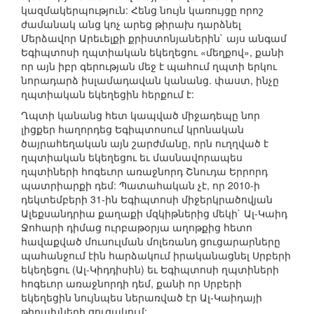
կազմակերպություն: Հենց նույն կառույցը որոշ
ժամանակ անց կոչ արեց թիրախ դարձնել
Մերձավոր Արեւելքի քրիստոնյաներին` այս անգամ
Եգիպտոսի ղպտիական եկեղեցու «մեղքով», քանի
որ այն իբր գերության մեջ է պահում ղպտի երկու
նորադարձ իսլամադավան կանանց. փաստ, ինչը
ղպտիական եկեղեցին հերքում է:
Ղպտի կանանց հետ կապված միջադեպը նոր
լիցքեր հաղորդեց Եգիպտոսում կրոնական
ծայրահեղական այն շարժմանը, որն ուղղված է
ղպտիական եկեղեցու եւ մասնավորապես
ղպտիների հոգեւոր առաջնորդ Շնուդա Երրորդ
պատրիարքի դեմ: Պատահական չէ, որ 2010-ի
դեկտեմբերի 31-ին Եգիպտոսի միջերկրածովյան
Ալեքսանդրիա քաղաքի մզկիթներից մեկի` Ալ-Կաիդ
Ջոհարի դիմաց ուրբաթօրյա աղոթքից հետո
հավաքված մուսուլման մոլեռանդ ցուցարարները
պահանջում էին հարձակում իրականացնել Սրբերի
եկեղեցու (Ալ-Կիդդիսին) եւ Եգիպտոսի ղպտիների
հոգեւոր առաջնորդի դեմ, քանի որ Սրբերի
եկեղեցին նույնպես ներառված էր Ալ-Կաիդայի
թիրախների ցուցակում: