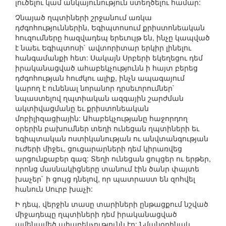
լուծելու կամ անկայունություն ստեղծելու համար:
Չնայած ղպտիների շրջանում առկա
դժգոհություններին, Եգիպտոսում քրիստոնեական
հուզումները հազվադեպ երեւույթ են, ինչը կապված
է նաեւ Եգիպտոսի` ավտորիտար երկիր լինելու
հանգամանքի հետ: Սակայն Սրբերի եկեղեցու դեմ
իրականացված ահաբեկչությունն ի հայտ բերեց
դժգոհության հուժկու ալիք, ինչն ապագայում
կարող է ունենալ նորանոր դրսեւորումներ`
նպաստելով ղպտիական ազգային շարժման
ակտիվացմանը եւ քրիստոնեական
մոբիլիզացիային: Ահաբեկչությանը հաջորդող
օրերին բախումներ տեղի ունեցան ղպտիների եւ
եգիպտական ոստիկանության ու անվտանգության
ուժերի միջեւ, ցուցարարների դեմ կիրառվեց
արցունքաբեր գազ: Տեղի ունեցան ցույցեր ու երթեր,
որոնց մասնակիցները տանում էին ծանր փայտե
խաչեր` ի ցույց դնելով, որ պատրաստ են զոհվել
հանուն Սուրբ խաչի:
Ի դեպ, վերջին տասը տարիների ընթացքում նշված
միջադեպը ղպտիների դեմ իրականացված
ամենամեծ ահաբեկչությունն էր: Նմանօրինակ