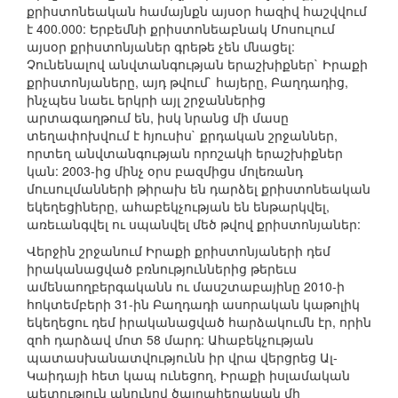
քրիստոնեական համայնքն այսօր հազիվ հաշվվում
է 400.000: Երբեմնի քրիստոնեաբնակ Մոսուլում
այսօր քրիստոնյաներ գրեթե չեն մնացել:
Չունենալով անվտանգության երաշխիքներ` Իրաքի
քրիստոնյաները, այդ թվում` հայերը, Բաղդադից,
ինչպես նաեւ երկրի այլ շրջաններից
արտագաղթում են, իսկ նրանց մի մասը
տեղափոխվում է հյուսիս` քրդական շրջաններ,
որտեղ անվտանգության որոշակի երաշխիքներ
կան: 2003-ից մինչ օրս բազմիցս մոլեռանդ
մուսուլմանների թիրախ են դարձել քրիստոնեական
եկեղեցիները, ահաբեկչության են ենթարկվել,
առեւանգվել ու սպանվել մեծ թվով քրիստոնյաներ:
Վերջին շրջանում Իրաքի քրիստոնյաների դեմ
իրականացված բռնություններից թերեւս
ամենաողբերգականն ու մասշտաբայինը 2010-ի
հոկտեմբերի 31-ին Բաղդադի ասորական կաթոլիկ
եկեղեցու դեմ իրականացված հարձակումն էր, որին
զոհ դարձավ մոտ 58 մարդ: Ահաբեկչության
պատասխանատվությունն իր վրա վերցրեց Ալ-
Կաիդայի հետ կապ ունեցող, Իրաքի իսլամական
պետություն անունով ծայրահեղական մի