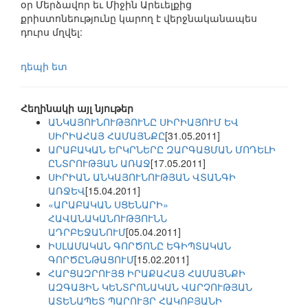
օր Մերձավոր եւ Միջին Արեւելքից
քրիստոնեությունը կարող է վերջնականապես
դուրս մղվել:
դեպի ետ
Հեղինակի այլ նյութեր
ԱՆԿԱՅՈՒՆՈՒԹՅՈՒՆԸ ՍԻՐԻԱՅՈՒՄ ԵՎ
ՍԻՐԻԱՀԱՅ ՀԱՄԱՅՆՔԸ
[31.05.2011]
ԱՐԱԲԱԿԱՆ ԵՐԿՐՆԵՐԸ ԶԱՐԳԱՑՄԱՆ ՄՈԴԵԼԻ
ԸՆՏՐՈՒԹՅԱՆ ԱՌԱՋ
[17.05.2011]
ՍԻՐԻԱՆ ԱՆԿԱՅՈՒՆՈՒԹՅԱՆ ՎՏԱՆԳԻ
ԱՌՋԵՎ
[15.04.2011]
«ԱՐԱԲԱԿԱՆ ՍՑԵՆԱՐԻ»
ՀԱՎԱՆԱԿԱՆՈՒԹՅՈՒՆՆ
ԱԴՐԲԵՋԱՆՈՒՄ
[05.04.2011]
ԻՍԼԱՄԱԿԱՆ ԳՈՐԾՈՆԸ ԵԳԻՊՏԱԿԱՆ
ԳՈՐԾԸՆԹԱՑՈՒՄ
[15.02.2011]
ՀԱՐՑԱԶՐՈՒՅՑ ԻՐԱՔԱՀԱՅ ՀԱՄԱՅՆՔԻ
ԱԶԳԱՅԻՆ ԿԵՆՏՐՈՆԱԿԱՆ ՎԱՐՉՈՒԹՅԱՆ
ԱՏԵՆԱՊԵՏ ՊԱՐՈՒՅՐ ՀԱԿՈԲՅԱՆԻ