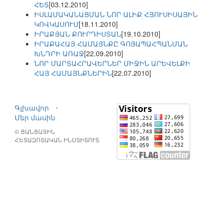
ՀԵՏ
[03.12.2010]
ԻՍԼԱՄԱԿԱՆԱՑՄԱՆ ՆՈՐ ԱԼԻՔ ՀՅՈՒՍԻՍԱՅԻՆ
ԿՈՎԿԱՍՈՒՄ
[18.11.2010]
ԻՐԱՔՅԱՆ ՔՈՒՐԴԻՍՏԱՆ
[19.10.2010]
ԻՐԱՔԱՀԱՅ ՀԱՄԱՅՆՔԸ ԳՈՅԱՊԱՀՊԱՆՄԱՆ
ԽՆԴՐԻ ԱՌԱՋ
[22.09.2010]
ՆՈՐ ՄԱՐՏԱՀՐԱՎԵՐՆԵՐ ՄԻՋԻՆ ԱՐԵՎԵԼՔԻ
ՀԱՅ ՀԱՄԱՅՆՔՆԵՐԻՆ
[22.07.2010]
Գլխավոր
⋅
Մեր մասին
© ՑԱՆՑԱՅԻՆ
ՀԵՏԱԶՈՏԱԿԱՆ ԻՆՍՏԻՏՈՒՏ