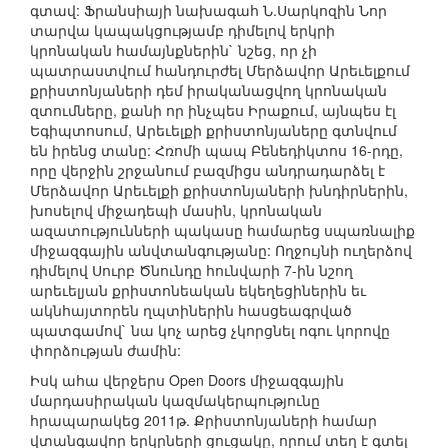
գտավ: Ֆրանսիայի նախագահ Ն.Սարկոզին Նոր
տարվա կապակցությամբ դիմելով երկրի
կրոնական համայնքներին` նշեց, որ չի
պատրաստվում հանդուրժել Մերձավոր Արեւելքում
քրիստոնյաների դեմ իրականացվող կրոնական
զտումները, քանի որ ինչպես Իրաքում, այնպես էլ
Եգիպտոսում, Արեւելքի քրիստոնյաները գտնվում
են իրենց տանը: Հռոմի պապ Բենեդիկտոս 16-րդը,
որը վերջին շրջանում բազմիցս անդրադարձել է
Մերձավոր Արեւելքի քրիստոնյաների խնդիրներին,
խոսելով միջադեպի մասին, կրոնական
ազատությունների պակասը համարեց սպառնալիք
միջազգային անվտանգությանը: Ողջույնի ուղերձով
դիմելով Սուրբ Ծնունդը հունվարի 7-ին նշող
արեւելյան քրիստոնեական եկեղեցիներին եւ
ակնհայտորեն ղպտիներին հասցեագրված
պատգամով` նա կոչ արեց չկորցնել ոգու կորովը
փորձության ժամին:
Իսկ ահա վերջերս Open Doors միջազգային
մարդասիրական կազմակերպությունը
հրապարակեց 2011թ. Քրիստոնյաների համար
վտանգավոր երկրների ցուցակը, որում տեղ է գտել