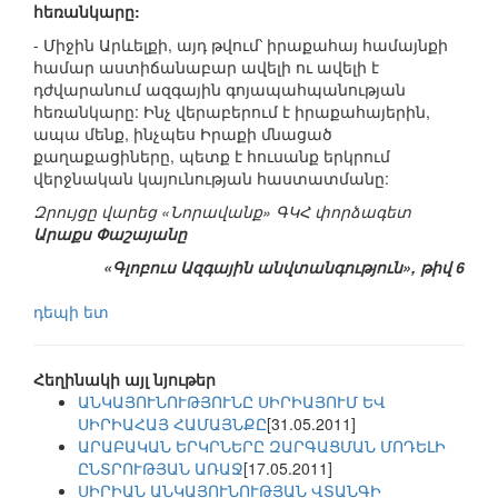
հեռանկարը:
- Միջին Արևելքի, այդ թվում՝ իրաքահայ համայնքի
համար աստիճանաբար ավելի ու ավելի է
դժվարանում ազգային գոյապահպանության
հեռանկարը: Ինչ վերաբերում է իրաքահայերին,
ապա մենք, ինչպես Իրաքի մնացած
քաղաքացիները, պետք է հուսանք երկրում
վերջնական կայունության հաստատմանը:
Զրույցը վարեց «Նորավանք» ԳԿՀ փորձագետ
Արաքս Փաշայանը
«Գլոբուս Ազգային անվտանգություն», թիվ 6
դեպի ետ
Հեղինակի այլ նյութեր
ԱՆԿԱՅՈՒՆՈՒԹՅՈՒՆԸ ՍԻՐԻԱՅՈՒՄ ԵՎ
ՍԻՐԻԱՀԱՅ ՀԱՄԱՅՆՔԸ
[31.05.2011]
ԱՐԱԲԱԿԱՆ ԵՐԿՐՆԵՐԸ ԶԱՐԳԱՑՄԱՆ ՄՈԴԵԼԻ
ԸՆՏՐՈՒԹՅԱՆ ԱՌԱՋ
[17.05.2011]
ՍԻՐԻԱՆ ԱՆԿԱՅՈՒՆՈՒԹՅԱՆ ՎՏԱՆԳԻ