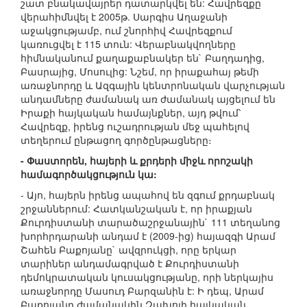
շատ բնակավայրեր դատարկվել են: Հավրեզքը
վերահիմնվել է 2005թ. Սարգիս Աղաջանի
աջակցությամբ, ում շնորհիվ Հավրեզքում
կառուցվել է 115 տուն: Վերաբնակվողները
հիմնականում քաղաքաբնակեր են` Բաղդադից,
Բասրայից, Մոսուլից: Նշեմ, որ իրաքահայ թեմի
առաջնորդը և Ազգային կենտրոնական վարչության
անդամները ժամանակ առ ժամանակ այցելում են
Իրաքի հայկական համայնքներ, այդ թվում՝
Հավրեզք, իրենց ուշադրության մեջ պահելով
տեղերում ընթացող գործընթացները։
- Փաստորեն, հայերի և քրդերի միջև որոշակի
համագործակցություն կա:
- Այո, հայերն իրենց ապահով են զգում քրդաբնակ
շրջաններում: Հատկանշական է, որ իրաքյան
Քուրդիստանի տարածաշրջանային` 111 տեղանոց
խորհրդարանի անդամ է (2009-ից) հայազգի Արամ
Շահեն Բաքոյանը` ավզրուկցի, որը երկար
տարիներ անդամագրված է Քուրդիստանի
դեմոկրատական կուսակցությանը, որի ներկայիս
առաջնորդը Մասուդ Բարզանին է: Ի դեպ, Արամ
Բաքոյանը ժամանակին Զախոյի հայկական