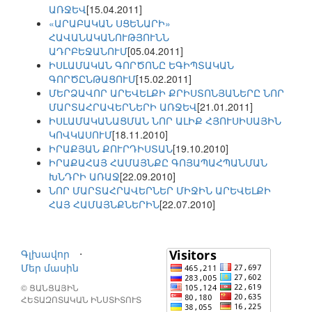
ԱՌՋԵՎ
[15.04.2011]
«ԱՐԱԲԱԿԱՆ ՍՑԵՆԱՐԻ»
ՀԱՎԱՆԱԿԱՆՈՒԹՅՈՒՆՆ
ԱԴՐԲԵՋԱՆՈՒՄ
[05.04.2011]
ԻՍԼԱՄԱԿԱՆ ԳՈՐԾՈՆԸ ԵԳԻՊՏԱԿԱՆ
ԳՈՐԾԸՆԹԱՑՈՒՄ
[15.02.2011]
ՄԵՐՁԱՎՈՐ ԱՐԵՎԵԼՔԻ ՔՐԻՍՏՈՆՅԱՆԵՐԸ ՆՈՐ
ՄԱՐՏԱՀՐԱՎԵՐՆԵՐԻ ԱՌՋԵՎ
[21.01.2011]
ԻՍԼԱՄԱԿԱՆԱՑՄԱՆ ՆՈՐ ԱԼԻՔ ՀՅՈՒՍԻՍԱՅԻՆ
ԿՈՎԿԱՍՈՒՄ
[18.11.2010]
ԻՐԱՔՅԱՆ ՔՈՒՐԴԻՍՏԱՆ
[19.10.2010]
ԻՐԱՔԱՀԱՅ ՀԱՄԱՅՆՔԸ ԳՈՅԱՊԱՀՊԱՆՄԱՆ
ԽՆԴՐԻ ԱՌԱՋ
[22.09.2010]
ՆՈՐ ՄԱՐՏԱՀՐԱՎԵՐՆԵՐ ՄԻՋԻՆ ԱՐԵՎԵԼՔԻ
ՀԱՅ ՀԱՄԱՅՆՔՆԵՐԻՆ
[22.07.2010]
Գլխավոր
⋅
Մեր մասին
© ՑԱՆՑԱՅԻՆ
ՀԵՏԱԶՈՏԱԿԱՆ ԻՆՍՏԻՏՈՒՏ