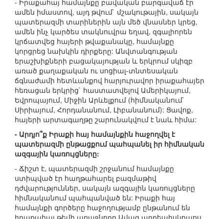
- Իրաքահայ համայնքը բավական բարգավաճ էր
ամեն իմաստով, այդ թվում` մշակութային, սակայն
պատերազմի տարիներին այն մեծ վնասներ կրեց,
ամեն ինչ կարծես տակնուվրա եղավ, զգալիորեն
կրճատվեց հայերի թվաքանակը, համայնքը
կորցրեց նախկին դիրքերը: Անվտանգության
երաշխիքների բացակայության և երկրում սկիզբ
առած քաղաքական ու սոցիալ-տնտեսական
ճգնաժամի հետևանքով հարյուրավոր իրաքահայեր
հեռացան երկրից` հաստատվելով Ամերիկայում,
Եվրոպայում, Միջին Արևելքում (հիմնականում`
Սիրիայում, Հորդանանում, Լիբանանում): Ցավոք,
հայերի արտագաղթը շարունակվում է նաև հիմա:
- Արդյո՞ք Իրաքի հայ համայնքին հաջողվել է
պատերազմի ընթացքում պահպանել իր հիմնական
ազգային կառույցները:
- Ճիշտ է, պատերազմի շրջանում համայնքը
ստիպված էր հաղթահարել բազմաթիվ
դժվարություններ, սակայն ազգային կառույցները
հիմնականում պահպանված են: Իրաքի հայ
համայնքի գործերը հաջողությամբ ընթանում են
իրաքահայ թեմի առաջնորդ Ավագ արքեպիսկոպոս