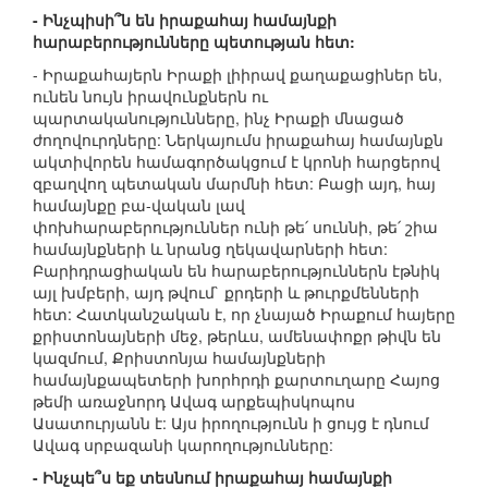
- Ինչպիսի՞ն են իրաքահայ համայնքի
հարաբերությունները պետության հետ:
- Իրաքահայերն Իրաքի լիիրավ քաղաքացիներ են,
ունեն նույն իրավունքներն ու
պարտականությունները, ինչ Իրաքի մնացած
ժողովուրդները: Ներկայումս իրաքահայ համայնքն
ակտիվորեն համագործակցում է կրոնի հարցերով
զբաղվող պետական մարմնի հետ: Բացի այդ, հայ
համայնքը բա-վական լավ
փոխհարաբերություններ ունի թե՛ սուննի, թե՛ շիա
համայնքների և նրանց ղեկավարների հետ:
Բարիդրացիական են հարաբերություններն էթնիկ
այլ խմբերի, այդ թվում` քրդերի և թուրքմենների
հետ: Հատկանշական է, որ չնայած Իրաքում հայերը
քրիստոնայների մեջ, թերևս, ամենափոքր թիվն են
կազմում, Քրիստոնյա համայնքների
համայնքապետերի խորհրդի քարտուղարը Հայոց
թեմի առաջնորդ Ավագ արքեպիսկոպոս
Ասատուրյանն է: Այս իրողությունն ի ցույց է դնում
Ավագ սրբազանի կարողությունները:
- Ինչպե՞ս եք տեսնում իրաքահայ համայնքի