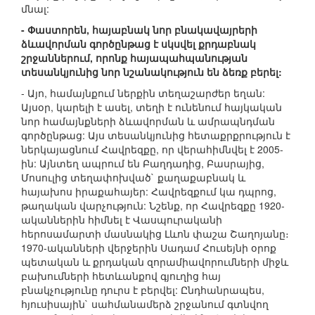
մնալ:
- Փաստորեն, հայաբնակ նոր բնակավայրերի
ձևավորման գործընթաց է սկսվել քրդաբնակ
շրջաններում, որոնք հայապահպանության
տեսանկյունից նոր նշանակություն են ձեռք բերել:
- Այո, համայնքում ներքին տեղաշարժեր եղան:
Այսօր, կարելի է ասել, տեղի է ունենում հայկական
նոր համայնքների ձևավորման և ամրապնդման
գործընթաց: Այս տեսանկյունից հետաքրքրություն է
ներկայացնում Հավրեզքը, որ վերահիմնվել է 2005-
ին: Այնտեղ ապրում են Բաղդադից, Բասրայից,
Մոսուլից տեղափոխված` քաղաքաբնակ և
հայախոս իրաքահայեր: Հավրեզքում կա դպրոց,
թաղական վարչություն: Նշենք, որ Հավրեզքը 1920-
ականներին հիմնել է Վասպուրականի
հերոսամարտի մասնակից Լևոն փաշա Շաղոյանը։
1970-ականների վերջերին Սադամ Հուսեյնի օրոք
պետական և քրդական զորամիավորումների միջև
բախումների հետևանքով գյուղից հայ
բնակչությունը դուրս է բերվել: Ընդհանրապես,
հյուսիսային` սահմանամերձ շրջանում գտնվող