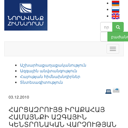
բաժանո
Աշխարհաքաղաքականություն
Ազգային անվտանգություն
Հայության հիմնախնդիրներ
Տնտեսագիտություն
03.12.2010
ՀԱՐՑԱԶՐՈՒՅՑ ԻՐԱՔԱՀԱՅ
ՀԱՄԱՅՆՔԻ ԱԶԳԱՅԻՆ
ԿԵՆՏՐՈՆԱԿԱՆ ՎԱՐՉՈՒԹՅԱՆ