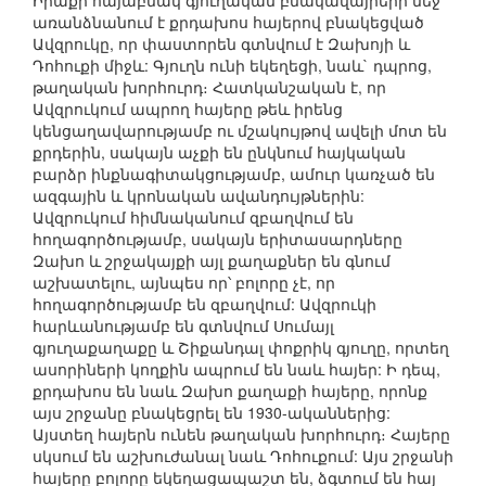
Իրաքի հայաբնակ գյուղական բնակավայրերի մեջ
առանձնանում է քրդախոս հայերով բնակեցված
Ավզրուկը, որ փաստորեն գտնվում է Զախոյի և
Դոհուքի միջև: Գյուղն ունի եկեղեցի, նաև` դպրոց,
թաղական խորհուրդ։ Հատկանշական է, որ
Ավզրուկում ապրող հայերը թեև իրենց
կենցաղավարությամբ ու մշակույթով ավելի մոտ են
քրդերին, սակայն աչքի են ընկնում հայկական
բարձր ինքնագիտակցությամբ, ամուր կառչած են
ազգային և կրոնական ավանդույթներին:
Ավզրուկում հիմնականում զբաղվում են
հողագործությամբ, սակայն երիտասարդները
Զախո և շրջակայքի այլ քաղաքներ են գնում
աշխատելու, այնպես որ՝ բոլորը չէ, որ
հողագործությամբ են զբաղվում: Ավզրուկի
հարևանությամբ են գտնվում Սումայլ
գյուղաքաղաքը և Շիքանդալ փոքրիկ գյուղը, որտեղ
ասորիների կողքին ապրում են նաև հայեր: Ի դեպ,
քրդախոս են նաև Զախո քաղաքի հայերը, որոնք
այս շրջանը բնակեցրել են 1930-ականներից:
Այստեղ հայերն ունեն թաղական խորհուրդ։ Հայերը
սկսում են աշխուժանալ նաև Դոհուքում: Այս շրջանի
հայերը բոլորը եկեղացապաշտ են, ձգտում են հայ