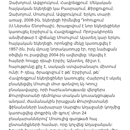
Զախոյում, Ավզրուկում, Հավրեզքում: Մեկական
հայկական եկեղեցի կա Բասրայում, Քիրքուքում,
Զախոյում, Մոսուլում, Ավզրուկում: Երկու տարի
առաջ, 2008-ին, եկեղեցի հիմնվեց Դոհուքում
(Ս.Ներսես Շնորհալի), ծրագրվում է նոր եկեղեցիներ
կառուցել Էրբիլում և Հավրեզքում: Որոշակիորեն
անմխիթար է վիճակը Մոսուլում: Այստեղ կար երկու
հայկական եկեղեցի, որոնցից մեկը կառուցվել է
1857-ին, իսկ մյուսը նորակառույց էր, որը նախքան
օծվելն ու բացվելը 2004-ին ավերվեց։ Սկսվել է
հայերի հոսքը դեպի Էրբիլ: Այնտեղ, ճիշտ է,
հայությունը քիչ է, սակայն ստվարանալու միտում
ունի: Ի դեպ, ծրագրվում է թե՛ Էրբիլում, թե՛
Հավրեզքում եկեղեցիներ կառուցել: Հայերով է սկսել
բնակեցվել Մոսուլի մոտ գտնվող Ալ-Կոուշ
բնակավայրը, որի հարևանությամբ վերջերս
Քուրդիստանի դեմոկրա-տական կուսակցության
անդամ, ժամանակին իրաքյան Քուրդիստանի
ֆինանսների նախարար Սարգիս Աղաջանի կողմից
կառուցվեց փոքրիկ մի գյուղ՝ մոտ 24
բնակարաններով՝ Մոսուլից գաղթած հայ
ընտանիքների համար, որը կոչվեց Աղաջանյան: