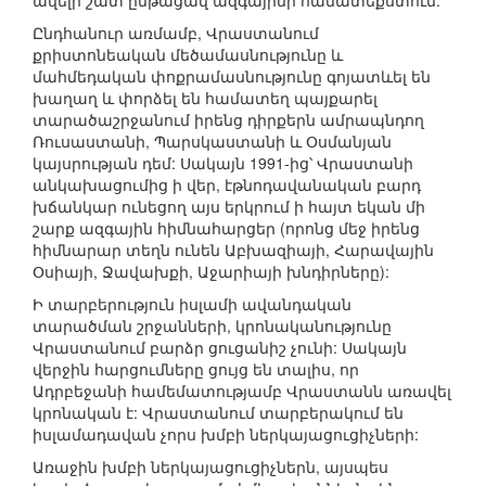
ավելի շատ ընթացավ ազգայինի համատեքստում:
Ընդհանուր առմամբ, Վրաստանում
քրիստոնեական մեծամասնությունը և
մահմեդական փոքրամասնությունը գոյատևել են
խաղաղ և փորձել են համատեղ պայքարել
տարածաշրջանում իրենց դիրքերն ամրապնդող
Ռուսաստանի, Պարսկաստանի և Օսմանյան
կայսրության դեմ: Սակայն 1991-ից՝ Վրաստանի
անկախացումից ի վեր, էթնոդավանական բարդ
խճանկար ունեցող այս երկրում ի հայտ եկան մի
շարք ազգային հիմնահարցեր (որոնց մեջ իրենց
հիմնարար տեղն ունեն Աբխազիայի, Հարավային
Օսիայի, Ջավախքի, Աջարիայի խնդիրները):
Ի տարբերություն իսլամի ավանդական
տարածման շրջանների, կրոնականությունը
Վրաստանում բարձր ցուցանիշ չունի: Սակայն
վերջին հարցումները ցույց են տալիս, որ
Ադրբեջանի համեմատությամբ Վրաստանն առավել
կրոնական է: Վրաստանում տարբերակում են
իսլամադավան չորս խմբի ներկայացուցիչների:
Առաջին խմբի ներկայացուցիչներն, այսպես