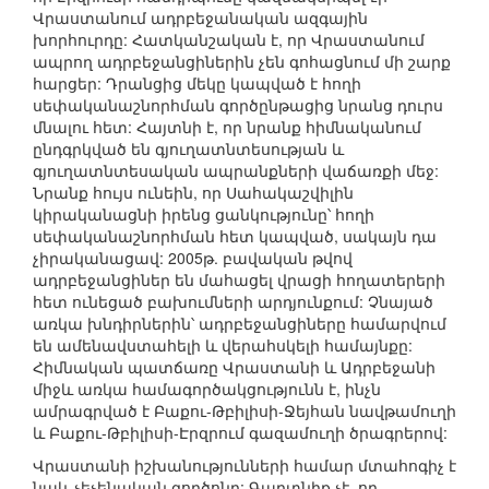
Վրաստանում ադրբեջանական ազգային
խորհուրդը: Հատկանշական է, որ Վրաստանում
ապրող ադրբեջանցիներին չեն գոհացնում մի շարք
հարցեր: Դրանցից մեկը կապված է հողի
սեփականաշնորհման գործընթացից նրանց դուրս
մնալու հետ: Հայտնի է, որ նրանք հիմնականում
ընդգրկված են գյուղատնտեսության և
գյուղատնտեսական ապրանքների վաճառքի մեջ:
Նրանք հույս ունեին, որ Սահակաշվիլին
կիրականացնի իրենց ցանկությունը՝ հողի
սեփականաշնորհման հետ կապված, սակայն դա
չիրականացավ: 2005թ. բավական թվով
ադրբեջանցիներ են մահացել վրացի հողատերերի
հետ ունեցած բախումների արդյունքում: Չնայած
առկա խնդիրներին՝ ադրբեջանցիները համարվում
են ամենավստահելի և վերահսկելի համայնքը:
Հիմնական պատճառը Վրաստանի և Ադրբեջանի
միջև առկա համագործակցությունն է, ինչն
ամրագրված է Բաքու-Թբիլիսի-Ջեյհան նավթամուղի
և Բաքու-Թբիլիսի-Էրզրում գազամուղի ծրագրերով:
Վրաստանի իշխանությունների համար մտահոգիչ է
նաև չեչենական գործոնը: Գաղտնիք չէ, որ