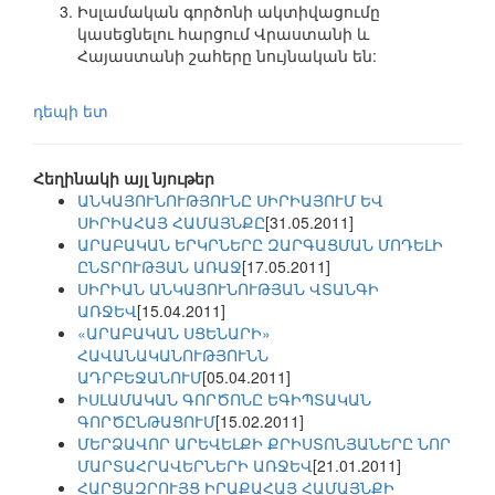
Իսլամական գործոնի ակտիվացումը
կասեցնելու հարցում Վրաստանի և
Հայաստանի շահերը նույնական են:
դեպի ետ
Հեղինակի այլ նյութեր
ԱՆԿԱՅՈՒՆՈՒԹՅՈՒՆԸ ՍԻՐԻԱՅՈՒՄ ԵՎ
ՍԻՐԻԱՀԱՅ ՀԱՄԱՅՆՔԸ
[31.05.2011]
ԱՐԱԲԱԿԱՆ ԵՐԿՐՆԵՐԸ ԶԱՐԳԱՑՄԱՆ ՄՈԴԵԼԻ
ԸՆՏՐՈՒԹՅԱՆ ԱՌԱՋ
[17.05.2011]
ՍԻՐԻԱՆ ԱՆԿԱՅՈՒՆՈՒԹՅԱՆ ՎՏԱՆԳԻ
ԱՌՋԵՎ
[15.04.2011]
«ԱՐԱԲԱԿԱՆ ՍՑԵՆԱՐԻ»
ՀԱՎԱՆԱԿԱՆՈՒԹՅՈՒՆՆ
ԱԴՐԲԵՋԱՆՈՒՄ
[05.04.2011]
ԻՍԼԱՄԱԿԱՆ ԳՈՐԾՈՆԸ ԵԳԻՊՏԱԿԱՆ
ԳՈՐԾԸՆԹԱՑՈՒՄ
[15.02.2011]
ՄԵՐՁԱՎՈՐ ԱՐԵՎԵԼՔԻ ՔՐԻՍՏՈՆՅԱՆԵՐԸ ՆՈՐ
ՄԱՐՏԱՀՐԱՎԵՐՆԵՐԻ ԱՌՋԵՎ
[21.01.2011]
ՀԱՐՑԱԶՐՈՒՅՑ ԻՐԱՔԱՀԱՅ ՀԱՄԱՅՆՔԻ