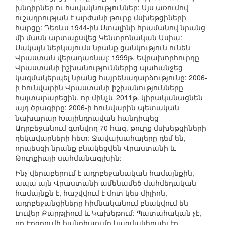
խնդիրներ ու հավակնություններ: Այս առումով
ուշադրության է արժանի թուրք մսխեթցիների
հարցը: Դեռևս 1944-ին Ստալինի հրամանով նրանց
մի մասն արտաքսվեց Կենտրոնական Ասիա:
Սակայն ներկայումս նրանք ցանկություն ունեն
Վրաստան վերադառնալ: 1999թ. Եվրախորհուրդը
Վրաստանի իշխանություններից պահանջեց
կազմակերպել նրանց հայրենադարձությունը: 2006-
ի հունվարին Վրաստանի իշխանությունները
հայտարարեցին, որ մինչև 2011թ. կիրականացնեն
այդ ծրագիրը: 2006-ի հունվարին պետական
նախարար Խայինդրավան հանդիպեց
Ադրբեջանում գտնվող 70 հազ. թուրք մսխեթցիների
ղեկավարների հետ: Ջավախահայերը դեմ են,
որպեսզի նրանք բնակեցվեն Վրաստանի և
Թուրքիայի սահմանագլխին:
Ինչ վերաբերում է ադրբեջանական համայնքին,
ապա այն Վրաստանի ամենամեծ մահմեդական
համայնքն է, հաշվվում է մոտ կես միլիոն,
ադրբեջանցիները հիմնականում բնակվում են
Լուվեր Քարթլիում և Կախեթում: Պատահական չէ,
որ Էրզրումի հանդիպումը կազմակերպել էր