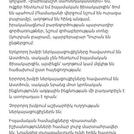
կոչված, «բարեպաշտ մահմեդականներն» են,
ովքեր հետևում եմ իսլամական ծիսակարգին՝ ծոմ
են պահում (Ռամադանի վերջում նշում են ուրազա
բայրամը), աղոթում են հինգ անգամ,
իրականացնում բարեգործության պարտադիր
գործառույթներ, նշում զոհաբերության տոնը
(կուրբան բայրամ), պարբերաբար Ղուրան են
ընթերցում:
Երկրորդ խմբի ներկայացուցիչները հավատում են
Աստծուն, սակայն չեն հետևում իսլամական
ծիսակարգին, այսինքն՝ աղոթում կամ մզկիթ են
հաճախում ըստ հայեցողության:
Երրորդ խմբի ներկայացուցիչները հավատում են
Աստծուն, սակայն նրանց մոտ կրոնական
ինքնությունն ազգային ինքնության մի բաղադրիչն է
և ստորադաս է դրան:
Չորրորդ խմբում աշխարհիկ ուղղության
ներկայացուցիչներն են:
Իսլամական համայնքները Վրաստանի
իշխանությունների համար լուրջ մարտահրավեր
են: Նրանցից յուրաքանչյուրն ունի իրեն հատուկ