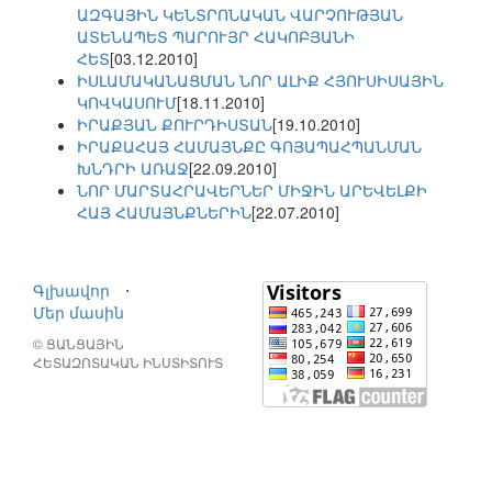
ԱԶԳԱՅԻՆ ԿԵՆՏՐՈՆԱԿԱՆ ՎԱՐՉՈՒԹՅԱՆ
ԱՏԵՆԱՊԵՏ ՊԱՐՈՒՅՐ ՀԱԿՈԲՅԱՆԻ
ՀԵՏ
[03.12.2010]
ԻՍԼԱՄԱԿԱՆԱՑՄԱՆ ՆՈՐ ԱԼԻՔ ՀՅՈՒՍԻՍԱՅԻՆ
ԿՈՎԿԱՍՈՒՄ
[18.11.2010]
ԻՐԱՔՅԱՆ ՔՈՒՐԴԻՍՏԱՆ
[19.10.2010]
ԻՐԱՔԱՀԱՅ ՀԱՄԱՅՆՔԸ ԳՈՅԱՊԱՀՊԱՆՄԱՆ
ԽՆԴՐԻ ԱՌԱՋ
[22.09.2010]
ՆՈՐ ՄԱՐՏԱՀՐԱՎԵՐՆԵՐ ՄԻՋԻՆ ԱՐԵՎԵԼՔԻ
ՀԱՅ ՀԱՄԱՅՆՔՆԵՐԻՆ
[22.07.2010]
Գլխավոր
⋅
Մեր մասին
© ՑԱՆՑԱՅԻՆ
ՀԵՏԱԶՈՏԱԿԱՆ ԻՆՍՏԻՏՈՒՏ