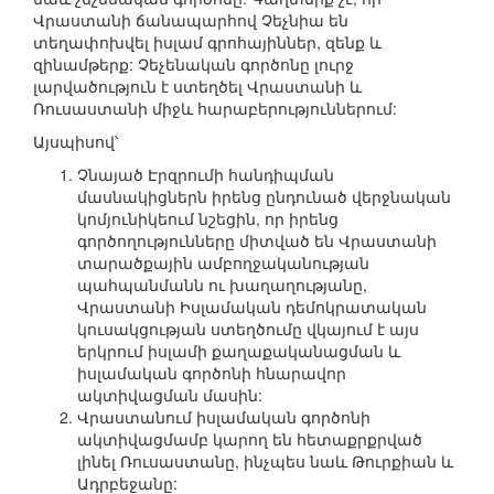
Վրաստանի ճանապարհով Չեչնիա են
տեղափոխվել իսլամ գրոհայիններ, զենք և
զինամթերք: Չեչենական գործոնը լուրջ
լարվածություն է ստեղծել Վրաստանի և
Ռուսաստանի միջև հարաբերություններում:
Այսպիսով՝
Չնայած Էրզրումի հանդիպման
մասնակիցներն իրենց ընդունած վերջնական
կոմյունիկեում նշեցին, որ իրենց
գործողությունները միտված են Վրաստանի
տարածքային ամբողջականության
պահպանմանն ու խաղաղությանը,
Վրաստանի Իսլամական դեմոկրատական
կուսակցության ստեղծումը վկայում է այս
երկրում իսլամի քաղաքականացման և
իսլամական գործոնի հնարավոր
ակտիվացման մասին:
Վրաստանում իսլամական գործոնի
ակտիվացմամբ կարող են հետաքրքրված
լինել Ռուսաստանը, ինչպես նաև Թուրքիան և
Ադրբեջանը: