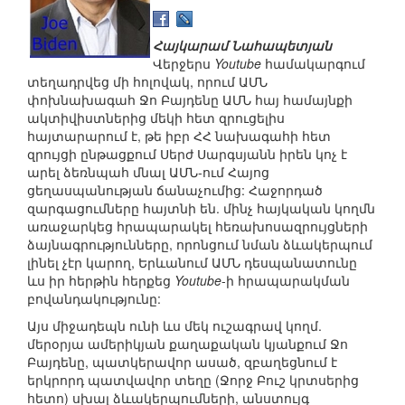
Հայկարամ Նահապետյան
Վերջերս
Youtube
համակարգում
տեղադրվեց մի հոլովակ, որում ԱՄՆ
փոխնախագահ Ջո Բայդենը ԱՄՆ հայ համայնքի
ակտիվիստներից մեկի հետ զրուցելիս
հայտարարում է, թե իբր ՀՀ նախագահի հետ
զրույցի ընթացքում Սերժ Սարգսյանն իրեն կոչ է
արել ձեռնպահ մնալ ԱՄՆ-ում Հայոց
ցեղասպանության ճանաչումից: Հաջորդած
զարգացումները հայտնի են. մինչ հայկական կողմն
առաջարկեց հրապարակել հեռախոսազրույցների
ձայնագրությունները, որոնցում նման ձևակերպում
լինել չէր կարող, Երևանում ԱՄՆ դեսպանատունը
ևս իր հերթին հերքեց
Youtube
-ի հրապարակման
բովանդակությունը:
Այս միջադեպն ունի ևս մեկ ուշագրավ կողմ.
մերօրյա ամերիկյան քաղաքական կյանքում Ջո
Բայդենը, պատկերավոր ասած, զբաղեցնում է
երկրորդ պատվավոր տեղը (Ջորջ Բուշ կրտսերից
հետո) սխալ ձևակերպումների, անստույգ