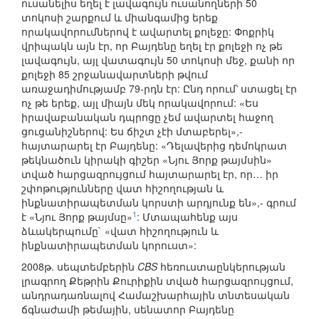
ուսանելիս եղել է լավագույն ուսանողների 50
տոկոսի շարքում և միանգամից երեք
որակավորումներով է ավարտել քոլեջը: Փոքրիկ
վրիպակն այն էր, որ Բայդենը եղել էր քոլեջի ոչ թե
լավագույն, այլ վատագույն 50 տոկոսի մեջ, քանի որ
քոլեջի 85 շրջանավարտների թվում
առաջադիմությամբ 79-րդն էր: Ընդ որում՝ ստացել էր
ոչ թե երեք, այլ միայն մեկ որակավորում: «Ես
իրավաբանական դպրոցը չեմ ավարտել հաջող
ցուցանիշներով: Ես ճիշտ չէի մտաբերել»,-
հայտարարել էր Բայդենը: «Դելավերից դեմոկրատ
թեկնածուն կիրակի գիշեր «Նյու Յորք թայմսին»
տված հարցազրույցում հայտարարել էր, որ… իր
շփոթությունները վատ հիշողության և
ինքնատիրապետման կորստի արդյունք են»,- գրում
1
է «Նյու Յորք թայմսը»
: Մտապահենք այս
ձևակերպումը` «վատ հիշողություն և
ինքնատիրապետման կորուստ»:
2008թ. սեպտեմբերին
CBS
հեռուստաընկերության
լրագրող Քեթրին Քուրիքին տված հարցազրույցում,
անդրադառնալով Համաշխարհային տնտեսական
ճգնաժամի թեմային, սենատոր Բայդենը