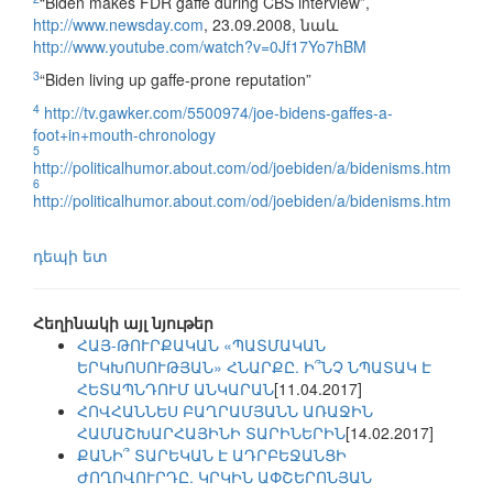
“Biden makes FDR gaffe during CBS interview”,
http://www.newsday.com
, 23.09.2008, նաև
http://www.youtube.com/watch?v=0Jf17Yo7hBM
3
“Biden living up gaffe-prone reputation”
4
http://tv.gawker.com/5500974/joe-bidens-gaffes-a-
foot+in+mouth-chronology
5
http://politicalhumor.about.com/od/joebiden/a/bidenisms.htm
6
http://politicalhumor.about.com/od/joebiden/a/bidenisms.htm
դեպի ետ
Հեղինակի այլ նյութեր
ՀԱՅ-ԹՈՒՐՔԱԿԱՆ «ՊԱՏՄԱԿԱՆ
ԵՐԿԽՈՍՈՒԹՅԱՆ» ՀՆԱՐՔԸ. Ի՞ՆՉ ՆՊԱՏԱԿ Է
ՀԵՏԱՊՆԴՈՒՄ ԱՆԿԱՐԱՆ
[11.04.2017]
ՀՈՎՀԱՆՆԵՍ ԲԱՂՐԱՄՅԱՆՆ ԱՌԱՋԻՆ
ՀԱՄԱՇԽԱՐՀԱՅԻՆԻ ՏԱՐԻՆԵՐԻՆ
[14.02.2017]
ՔԱՆԻ՞ ՏԱՐԵԿԱՆ Է ԱԴՐԲԵՋԱՆՑԻ
ԺՈՂՈՎՈՒՐԴԸ. ԿՐԿԻՆ ԱՓՇԵՐՈՆՅԱՆ