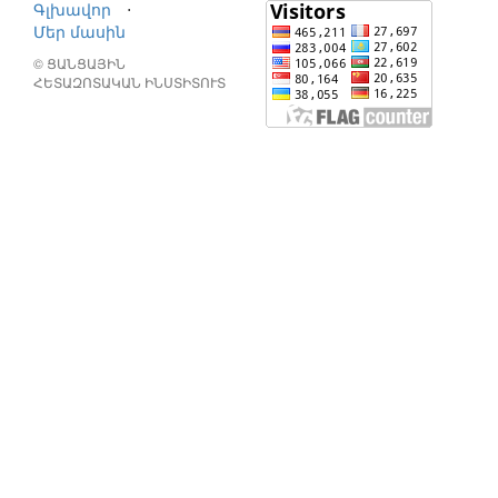
Գլխավոր
⋅
Մեր մասին
© ՑԱՆՑԱՅԻՆ
ՀԵՏԱԶՈՏԱԿԱՆ ԻՆՍՏԻՏՈՒՏ