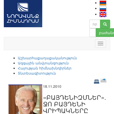
բաժանո
Աշխարհաքաղաքականություն
Ազգային անվտանգություն
Հայության հիմնախնդիրներ
Տնտեսագիտություն
18.11.2010
«ԲԱՅԴԵՆԻԶՄՆԵՐ».
ՋՈ ԲԱՅԴԵՆԻ
ՎՐԻՊԱԿՆԵՐԸ