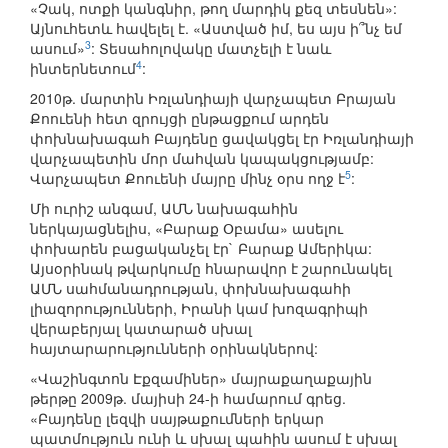
«Չակ, ոտքի կանգնիր, թող մարդիկ քեզ տեսնեն»:
Այնուհետև հավելել է. «Աստված իմ, ես այս ի՞նչ եմ
3
ասում»
: Տեսահոլովակը մատչելի է նաև
4
ինտերնետում
:
2010թ. մարտին Իռլանդիայի վարչապետ Բրայան
Քոուենի հետ զրույցի ընթացքում արդեն
փոխնախագահ Բայդենը ցավակցել էր Իռլանդիայի
վարչապետին մոր մահվան կապակցությամբ:
5
Վարչապետ Քոուենի մայրը մինչ օրս ողջ է
:
Մի ուրիշ անգամ, ԱՄՆ նախագահին
ներկայացնելիս, «Բարաք Օբամա» ասելու
փոխարեն բացականչել էր` Բարաք Ամերիկա:
Այսօրինակ թվարկումը հնարավոր է շարունակել
ԱՄՆ սահմանադրության, փոխնախագահի
լիազորությունների, Իրանի կամ խոզագրիպի
վերաբերյալ կատարած սխալ
հայտարարությունների օրինակներով:
«Վաշինգտոն Էքզամիներ» մայրաքաղաքային
թերթը 2009թ. մայիսի 24-ի համարում գրեց.
«Բայդենը լեզվի սայթաքումների երկար
պատմություն ունի և սխալ պահին ասում է սխալ