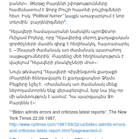
բաներ»: Թերթը Բայդենի շփոթությունները
համեմատում է Ջորջ Բուշի հայտնի բուշիզմների
հետ: Իսկ
“Political humor”
կայքն առաջարկում է նոր
6
տերմին` բայդենիզմներ
:
Դելավերի համալսարանի նախկին պրոֆեսոր
Ուիլյամ Բոյերը, որը Դելավերից սերող քաղաքական
գործիչների մասին գիրք է հեղինակել, հայտարարել
է. «Չնայած ժամանակ առ ժամանակ պատահող
սայթաքումներին` Բայդենը մեծ հեղինակություն է
վայելում Դելավերի բնակիչների մոտ»:
Նույն թեմայով Դելավերի Վիլմինգտոն քաղաքի
(Բայդենի ծննդավայրն է) քաղաքապետ Ջեյմս
Բեյքերը նշել է. «Ժամանակ առ ժամանակ մենք
ներողամտորեն ենք վերաբերվում, երբ նա ինչ-որ
մի անմտություն է ասում: Դա պարզապես Ջո
Բայդենն է»:
1
“Biden admits errors and criticizes latest reports”, The New
York Times 22.09.1987,
http://www.nytimes.com/1987/09/22/us/biden-admits-errors-
and-criticizes-latest-report.html?pagewanted=3
2