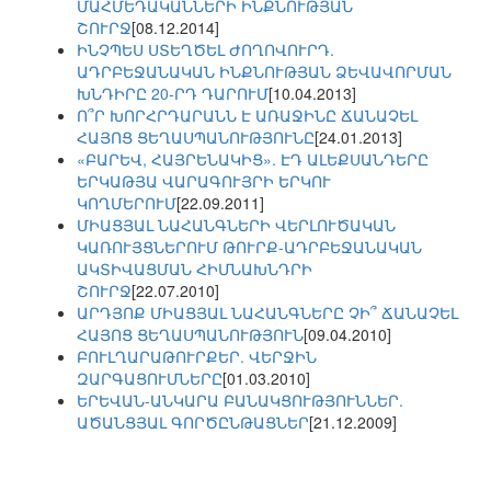
ՄԱՀՄԵԴԱԿԱՆՆԵՐԻ ԻՆՔՆՈՒԹՅԱՆ
ՇՈՒՐՋ
[08.12.2014]
ԻՆՉՊԵՍ ՍՏԵՂԾԵԼ ԺՈՂՈՎՈՒՐԴ.
ԱԴՐԲԵՋԱՆԱԿԱՆ ԻՆՔՆՈՒԹՅԱՆ ՁԵՎԱՎՈՐՄԱՆ
ԽՆԴԻՐԸ 20-ՐԴ ԴԱՐՈՒՄ
[10.04.2013]
Ո՞Ր ԽՈՐՀՐԴԱՐԱՆՆ Է ԱՌԱՋԻՆԸ ՃԱՆԱՉԵԼ
ՀԱՅՈՑ ՑԵՂԱՍՊԱՆՈՒԹՅՈՒՆԸ
[24.01.2013]
«ԲԱՐԵՎ, ՀԱՅՐԵՆԱԿԻՑ». ԷԴ ԱԼԵՔՍԱՆԴԵՐԸ
ԵՐԿԱԹՅԱ ՎԱՐԱԳՈՒՅՐԻ ԵՐԿՈՒ
ԿՈՂՄԵՐՈՒՄ
[22.09.2011]
ՄԻԱՑՅԱԼ ՆԱՀԱՆԳՆԵՐԻ ՎԵՐԼՈՒԾԱԿԱՆ
ԿԱՌՈՒՅՑՆԵՐՈՒՄ ԹՈՒՐՔ-ԱԴՐԲԵՋԱՆԱԿԱՆ
ԱԿՏԻՎԱՑՄԱՆ ՀԻՄՆԱԽՆԴՐԻ
ՇՈՒՐՋ
[22.07.2010]
ԱՐԴՅՈՔ ՄԻԱՑՅԱԼ ՆԱՀԱՆԳՆԵՐԸ ՉԻ՞ ՃԱՆԱՉԵԼ
ՀԱՅՈՑ ՑԵՂԱՍՊԱՆՈՒԹՅՈՒՆ
[09.04.2010]
ԲՈՒԼՂԱՐԱԹՈՒՐՔԵՐ. ՎԵՐՋԻՆ
ԶԱՐԳԱՑՈՒՄՆԵՐԸ
[01.03.2010]
ԵՐԵՎԱՆ-ԱՆԿԱՐԱ ԲԱՆԱԿՑՈՒԹՅՈՒՆՆԵՐ.
ԱԾԱՆՑՅԱԼ ԳՈՐԾԸՆԹԱՑՆԵՐ
[21.12.2009]