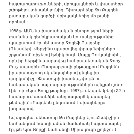
հայտարարությունների, վրիպակների և փաստերը
շփոթելու տեսանկյունից: Դիտարկենք Ջո Բայդեն
քաղաքական գործչի վրիպակներից մի քանի
օրինակ:
1988թ. ԱՄՆ նախագահական ընտրությունների
ժամանակ դեմոկրատական կուսակցությունից
պայքարում էր սենատոր Ջոզեֆ Բայդենը
(Դելավեր): Վերջինս պարտվեց փրայմերիզների
շրջանում` զիջելով էթնիկ հույն Մայքլ Դուկակիսին,
որն իր հերթին պարտվեց հանրապետական Ջորջ
Բուշ ավագին: Ընտրարշավի ընթացքում Բայդենն
իրարահաջորդ սկանդալներով ցնցեց իր
վարկանիշը: Փաստերի խառնաշփոթն ու
հակասական հայտարարություններն այնքան շատ
էին, որ «Նյու Յորք թայմսը» 1987թ. սեպտեմբերի 22-ի
համարում առանձին անդրադարձ կատարեց
թեմային՝ «Բայդենն ընդունում է սխալները»
խորագրով:
Եվ այսպես, սենատոր Ջո Բայդենը Նյու Հեմփշիրի
նահանգում հանդիպման ժամանակ հայտարարել
էր, թե Նյու Յորքի նահանգի Սիրակուզի քոլեջում