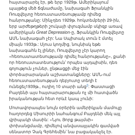
հայտարարել էր, թե երբ 1929թ. Ամերիկայում
պայթեց մեծ ճգնաժամը, նախագահ Ֆրանկլին
Ռուզվելտը հեռուստատեսությամբ դիմեց
հանրությանը: Մինչդեռ 1929թ. հոկտեմբերի 29-ին,
երբ արժեթղթերի շուկայի փլուզմամբ սկիզբ առավ
ամերիկյան
Great Depression
-ը, Ֆրանկլին Ռուզվելտը
ԱՄՆ նախագահ չէր: Նա Սպիտակ տուն է մտել
միայն 1933թ.: Մյուս կողմից, նույնիսկ եթե
նախագահն էլ լիներ, Ռուզվելտը չէր կարող
«հեռուստատեսությամբ դիմել հանրությանը», քանի
որ հեռուստատեսություն՝ որպես այդպիսին, դեռ
գոյություն չուներ, ընթացքի մեջ էին
փորձարարական աշխատանքները: ԱՄՆ-ում
հեռուստատեսության դեբյուտը տեղի է
2
ունեցել1939թ., ուղիղ 10 տարի անց
: Փաստացի
Բայդենի այս հայտարարության ոչ մի հատվածն
իրականության հետ որևէ կապ չունի:
Մոտավորապես նույն օրերին ամերիկյան մամուլը
հաղորդեց Միսուրիի նահանգում Բայդենի մեկ այլ
վրիպակի մասին: «Նյու Յորք թայմսի»
փոխանցմամբ, դիմելով անվասայլակին գամված
սենատոր Չակ Գրեհեմին՝ նա բացականչել էր.