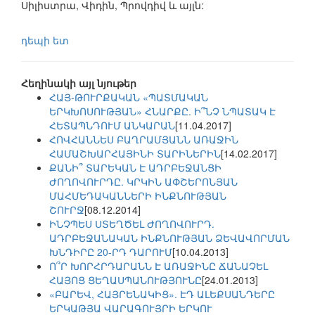
Սիլիստրա, Վիդին, Պրովդիվ և այլն:
դեպի ետ
Հեղինակի այլ նյութեր
ՀԱՅ-ԹՈՒՐՔԱԿԱՆ «ՊԱՏՄԱԿԱՆ
ԵՐԿԽՈՍՈՒԹՅԱՆ» ՀՆԱՐՔԸ. Ի՞ՆՉ ՆՊԱՏԱԿ Է
ՀԵՏԱՊՆԴՈՒՄ ԱՆԿԱՐԱՆ
[11.04.2017]
ՀՈՎՀԱՆՆԵՍ ԲԱՂՐԱՄՅԱՆՆ ԱՌԱՋԻՆ
ՀԱՄԱՇԽԱՐՀԱՅԻՆԻ ՏԱՐԻՆԵՐԻՆ
[14.02.2017]
ՔԱՆԻ՞ ՏԱՐԵԿԱՆ Է ԱԴՐԲԵՋԱՆՑԻ
ԺՈՂՈՎՈՒՐԴԸ. ԿՐԿԻՆ ԱՓՇԵՐՈՆՅԱՆ
ՄԱՀՄԵԴԱԿԱՆՆԵՐԻ ԻՆՔՆՈՒԹՅԱՆ
ՇՈՒՐՋ
[08.12.2014]
ԻՆՉՊԵՍ ՍՏԵՂԾԵԼ ԺՈՂՈՎՈՒՐԴ.
ԱԴՐԲԵՋԱՆԱԿԱՆ ԻՆՔՆՈՒԹՅԱՆ ՁԵՎԱՎՈՐՄԱՆ
ԽՆԴԻՐԸ 20-ՐԴ ԴԱՐՈՒՄ
[10.04.2013]
Ո՞Ր ԽՈՐՀՐԴԱՐԱՆՆ Է ԱՌԱՋԻՆԸ ՃԱՆԱՉԵԼ
ՀԱՅՈՑ ՑԵՂԱՍՊԱՆՈՒԹՅՈՒՆԸ
[24.01.2013]
«ԲԱՐԵՎ, ՀԱՅՐԵՆԱԿԻՑ». ԷԴ ԱԼԵՔՍԱՆԴԵՐԸ
ԵՐԿԱԹՅԱ ՎԱՐԱԳՈՒՅՐԻ ԵՐԿՈՒ