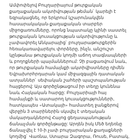
Ամփոփելով Բուլղարիայում թուրքական
քաղաքական ակտիվության թեման` կարելի է
եզրակացնել, որ երկրում կշարունակվեն
հասարակական-քաղաքական տարբեր
միջոցառումները, որոնց նպատակը կլինի սաստել
թուրքական կուսակցության ակտիվությունը և
չափավորել Անկարայից` բուլղարաթուրքերին
հեռակառավարելու փորձերը, ինչն, անշուշտ
կընթանա թուրքական կողմի աճող տագնապների
և բողոքների պայմաններում: Չի բացառվում նաև,
որ թուրքական համայնքի ակտիվիստները դիմեն
Եվրախորհրդարան կամ միջազգային դատական
ատյաններ` սեփական շահերի պաշտպանության
հայցերով: Այս գործընթացում իր տեղը կունենա
նաև Հայկական հարցը: Բուլղարիայի հայ
համայնքի և սատարող կուսակցությունների,
հատկապես «Ատակայի» համատեղ ջանքերով
վերջին 3 տարիներին սկսվել է տեղական
մակարդակներով Հայոց ցեղասպանության
ճանաչման գործընթացը: Արդեն իսկ Մեծ եղեռնը
ճանաչվել է 10-ի չափ բուլղարական քաղաքների
կողմից` Վառնա, Ստարա Զագորա, Ռուսե, Բատակ,