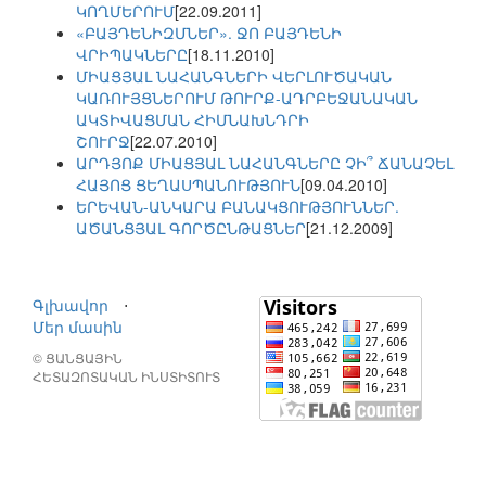
ԿՈՂՄԵՐՈՒՄ
[22.09.2011]
«ԲԱՅԴԵՆԻԶՄՆԵՐ». ՋՈ ԲԱՅԴԵՆԻ
ՎՐԻՊԱԿՆԵՐԸ
[18.11.2010]
ՄԻԱՑՅԱԼ ՆԱՀԱՆԳՆԵՐԻ ՎԵՐԼՈՒԾԱԿԱՆ
ԿԱՌՈՒՅՑՆԵՐՈՒՄ ԹՈՒՐՔ-ԱԴՐԲԵՋԱՆԱԿԱՆ
ԱԿՏԻՎԱՑՄԱՆ ՀԻՄՆԱԽՆԴՐԻ
ՇՈՒՐՋ
[22.07.2010]
ԱՐԴՅՈՔ ՄԻԱՑՅԱԼ ՆԱՀԱՆԳՆԵՐԸ ՉԻ՞ ՃԱՆԱՉԵԼ
ՀԱՅՈՑ ՑԵՂԱՍՊԱՆՈՒԹՅՈՒՆ
[09.04.2010]
ԵՐԵՎԱՆ-ԱՆԿԱՐԱ ԲԱՆԱԿՑՈՒԹՅՈՒՆՆԵՐ.
ԱԾԱՆՑՅԱԼ ԳՈՐԾԸՆԹԱՑՆԵՐ
[21.12.2009]
Գլխավոր
⋅
Մեր մասին
© ՑԱՆՑԱՅԻՆ
ՀԵՏԱԶՈՏԱԿԱՆ ԻՆՍՏԻՏՈՒՏ