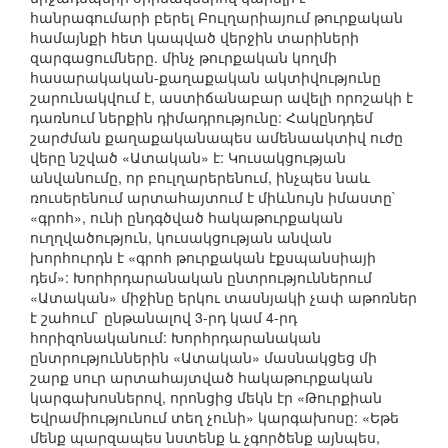
հանրագումարի բերել Բուլղարիայում թուրքական
համայնքի հետ կապված վերջին տարիների
զարգացումները. մինչ թուրքական կողմի
հասարակական-քաղաքական ակտիվությունը
շարունակվում է, աստիճանաբար ավելի որոշակի է
դառնում ներքին դիմադրությունը: Հակընդդեմ
շարժման քաղաքականապես ամենաակտիվ ուժը
վերը նշված «Ատական» է: Կուսակցության
անվանումը, որ բուլղարերենում, ինչպես նաև
ռուսերենում արտահայտում է միևնույն իմաստը`
«գրոհ», ունի ընդգծված հակաթուրքական
ուղղվածություն, կուսակցության անվան
խորհուրդն է «գրոհ թուրքական էքսպանսիայի
դեմ»: Խորհրդարանական ընտրություններում
«Ատական» միջինը երկու տասնյակի չափ աթոռներ
է շահում` ընթանալով 3-րդ կամ 4-րդ
հորիզոնականում: Խորհրդարանական
ընտրություններին «Ատական» մասնակցեց մի
շարք սուր արտահայտված հակաթուրքական
կարգախոսներով, որոնցից մեկն էր «Թուրքիան
Եվրամիությունում տեղ չունի» կարգախոսը: «Եթե
մենք պարզապես նստենք և չգործենք այնպես,