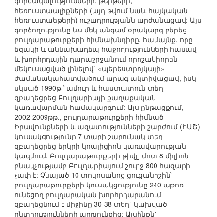
գործակալությունների, թերթերի,
հեռուստաալիքների (այդ թվում նաև հայկական
հեռուստաեթերի) ուշադրությանն արժանացավ: Այս
գործողությունը ևս մեկ անգամ օրակարգ բերեց
բուլղարաթուրքերի հիմնախնդիրը. համայնք, որը
եզակի և աննախադեպ հաջողությունների հասավ
և խորհրդային դարաշրջանում որոշակիորեն
մեկուսացված լինելով` «պերեստրոյկայի»
ժամանակահատվածում արագ ակտիվացավ, իսկ
սկսած 1990թ.՝ ամուր և հաստատուն տեղ
զբաղեցրեց Բուլղարիայի քաղաքական
կառավարման համակարգում: Այս ընթացքում,
2002-2009թթ., բուլղարաթուրքերի հիմնած
Իրավունքների և ազատությունների շարժում (ԻԱՇ)
կուսակցությունը 7 տարի շարունակ տեղ
զբաղեցրեց երկրի կոալիցիոն կառավարության
կազմում: Բուլղարաթուրքերի թիվը մոտ 8 միլիոն
բնակչությամբ Բուլղարիայում շուրջ 800 հազարի
չափ է: Չնայած 10 տոկոսանոց ցուցանիշին`
բուլղարաթուրքերի կուսակցությունը 240 աթոռ
ունեցող բուլղարական խորհրդարանում
զբաղեցնում է միջինը 30-38 տեղ` կախված
ընտրությունների արդյունքից: Այսինքն՝