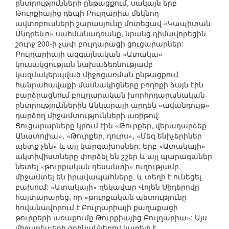
ընտրությունների ընթացքում, սակայն երբ
Թուրքիայից դեպի Բուլղարիա մեկնող
ավտոբուսների շարասյունը մոտեցավ «Կապիտան
Անդրեևո» սահմանադռանը, նրանց դիմավորեցին
շուրջ 200-ի չափ բուլղարացի ցուցարարներ:
Բուլղարիայի ազգայնական «Ատակա»
կուսակցության նախաձեռնությամբ
կազմակերպված միջոցառման ընթացքում
հանրահավաքի մասնակիցները բողոքի ձայն էին
բարձրացնում բուլղարական խորհրդարանական
ընտրություններին Անկարայի արդեն «ավանդույթ»
դարձող միջամտությունների առիթով:
Ցուցարարները կրում էին «Թուրքեր, վերադարձեք
Անատոլիա», «Թուրքեր, դուրս», «Մեզ ենիչերիներ
պետք չեն» և այլ կարգախոսներ: Երբ «Ատակայի»
ակտիվիստները փորձել են շշեր և այլ պարագաներ
նետել «թուրքական դեսանտի» ուղությամբ,
միջամտել են իրավապահները, և տեղի է ունեցել
բախում: «Ատակայի» ղեկավար Վոլեն Սիդերովը
հայտարարեց, որ «թուրքական պետությունը
հովանավորում է Բուլղարիայի քաղաքացի
թուրքերի առաքումը Թուրքիայից Բուլղարիա»: Այս
միջադեպերի օրինակներով կարելի է