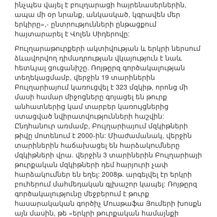
ինչպես վայել է բուլղարացի հայրենասերներին,
ապա մի օր նրանք, անկասկած, կգրավեն մեր
երկիրը»,- ընտրությունների ընթացքում
հայտարարել է Վոլեն Սիդերովը:
Բուլղարաթուրքերի ակտիվության և երկրի ներսում
ձևավորվող դիմադրության վկայություն է նաև
հետևյալ ցուցանիշը. Ռոյթըրզ գործակալության
տեղեկացմամբ, վերջին 19 տարիներին
Բուլղարիայում կառուցվել է 323 մզկիթ, որոնց մի
մասի համար միջոցները գոյացել են թուրք
անհատներից կամ տարբեր կառույցներից
ստացված նվիրատվությունների հաշվին:
Ընդհանուր առմամբ, Բուլղարիայում մզկիթների
թիվը մոտենում է 2000-ին: Միաժամանակ, վերջին
տարիներին հաճախացել են հարձակումները
մզկիթների վրա. վերջին 3 տարիներին Բուլղարիայի
թուրքական մզկիթների դեմ հարյուրի չափ
հարձակումներ են եղել: 2008թ. արգելվել էր երկրի
բուհերում մահմեդական գլխաշոր կապել: Ռոյթըրզ
գործակալությունը մեջբերում է թուրք
հասարակական գործիչ Մուսթաֆա Յումերի խոսքն
այն մասին, թե «երկրի թուրքական համայնքի