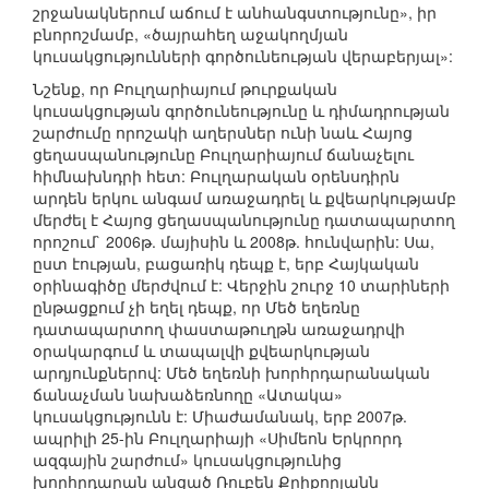
շրջանակներում աճում է անհանգստությունը», իր
բնորոշմամբ, «ծայրահեղ աջակողմյան
կուսակցությունների գործունեության վերաբերյալ»:
Նշենք, որ Բուլղարիայում թուրքական
կուսակցության գործունեությունը և դիմադրության
շարժումը որոշակի աղերսներ ունի նաև Հայոց
ցեղասպանությունը Բուլղարիայում ճանաչելու
հիմնախնդրի հետ: Բուլղարական օրենսդիրն
արդեն երկու անգամ առաջադրել և քվեարկությամբ
մերժել է Հայոց ցեղասպանությունը դատապարտող
որոշում` 2006թ. մայիսին և 2008թ. հունվարին: Սա,
ըստ էության, բացառիկ դեպք է, երբ Հայկական
օրինագիծը մերժվում է: Վերջին շուրջ 10 տարիների
ընթացքում չի եղել դեպք, որ Մեծ եղեռնը
դատապարտող փաստաթուղթն առաջադրվի
օրակարգում և տապալվի քվեարկության
արդյունքներով: Մեծ եղեռնի խորհրդարանական
ճանաչման նախաձեռնողը «Ատակա»
կուսակցությունն է: Միաժամանակ, երբ 2007թ.
ապրիլի 25-ին Բուլղարիայի «Սիմեոն Երկրորդ
ազգային շարժում» կուսակցությունից
խորհրդարան անցած Ռուբեն Քրիքորյանն