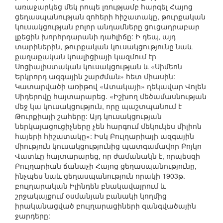
առաջարկեց մեկ րոպե լռությամբ հարգել Հայոց
ցեղասպանության զոհերի հիշատակը, թուրքական
կուսակցության բոլոր անդամները ցուցադրաբար
լքեցին խորհրդարանի դահլիճը: Ի դեպ, այդ
տարիներին, թուրքական կուսակցությունը նաև
քաղաքական կոալիցիայի կազմում էր
Սոցիալիստական կուսակցության և «Սիմեոն
Երկրորդ ազգային շարժման» հետ միասին:
Կատարվածի առիթով «Ատակայի» ղեկավար Վոլեն
Սիդերովը հայտարարեց. «Իշխող մեծամասնության
մեջ կա կուսակցություն, որը պաշտպանում է
Թուրքիայի շահերը: Այդ կուսակցության
ներկայացուցիչները չեն հարգում մեկուկես միլիոն
հայերի հիշատակը»: Իսկ Բուլղարիայի ազգային
միություն կուսակցությունից պատգամավոր Բոյկո
Վատևը հայտարարեց, որ ժամանակն է, որպեսզի
Բուլղարիան ճանաչի Հայոց ցեղասպանությունը,
ինչպես նաև ցեղասպանություն որակի 1903թ.
բուլղարական Իլինդեն բնակավայրում և
շրջակայքում օսմանյան բանակի կողմից
իրականացված բուլղարացիների զանգվածային
ջարդերը: