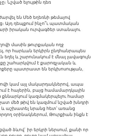
 Նշված ելույթին դեռ
ժարվել են Մեծ եղեռնի թեմայով
։ Այդ դեպքում ինչո՞ւ պատմական
կարի իրական ուրվագծեր ստանալու
ղովի մասին թուրքական ողջ
ել, որ հարևան երկիրն ընդհանրապես
 եղել և շարունակում է մնալ լավագույն
քը շահարկվում է քարոզչական և
ւրքերը պատրաստ են երկխոսության,
վի կամ այլ մակարդակներով, ապա
ում է հայերին, բայց համամարդկային
ն քննարկում կազմակերպելու համար
շատ մեծ թիվ են կազմում նշված խնդրի
վ և աշխատել նրանց հետ՝ առանց
րդող օրինակներում, Թուրքիան ինքն է
ած ձևով` իր երկրի ներսում, քանի որ
ող թուրք, քուրդ կամ պոլսահայ