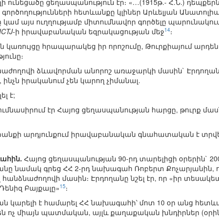
ի ունեցածը ցեղասպանություն էր։ «…(1915թ.- Հ.Ն.) դեպք
նց գործողությունների հետևանքը կլիներ Արևելյան Անատոլ
ելը կամ այս ուղղությամբ միտումնավոր գործելը պարունա
14
ICTJ
-ի իրավաբանական եզրակացության մեջ
։
յան կառույցը հրապարակեց իր որոշումը, Թուրքիայում արդեն
յունը։
նաժողովի ձևավորման անորոշ առաջարկի մասին` Էրդողան
, ինչն իրականում չեն կարող չիմանալ.
լ է;
ումնասիրում էր Հայոց ցեղասպանության հարցը, թուրք մաս
անքի արդյունքում իրավաբանական գնահատական է տրվել,
ահին.
Հայոց ցեղասպանության 90-րդ տարելիցի օրերին` 200
նը նամակ գրեց ՀՀ 2-րդ նախագահ Ռոբերտ Քոչարյանին,
անձնաժողովի մասին։ Էրդողանը նշել էր, որ «իր տեսակե
15
Դենիզ Բայքալը»
։
 կարելի է համարել ՀՀ նախագահի՝ մոտ 10 օր անց հետ
են ոչ միայն պատմական, այլև քաղաքական խնդիրներ (օրի