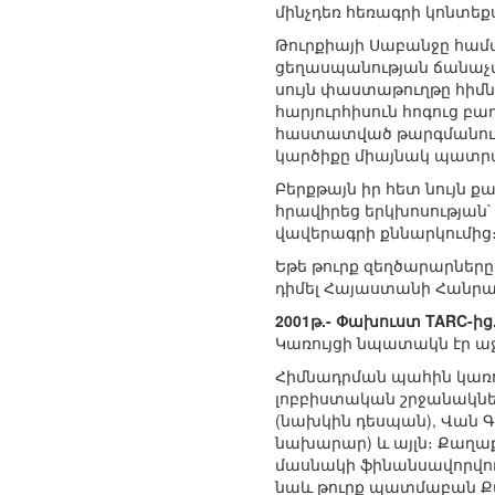
մինչդեռ հեռագրի կոնտեք
Թուրքիայի Սաբանջը համ
ցեղասպանության ճանաչմա
սույն փաստաթուղթը հիմնա
հարյուրհիսուն հոգուց բ
հաստատված թարգմանութ
կարծիքը միայնակ պատրա
Բերքթայն իր հետ նույն
հրավիրեց երկխոսության
վավերագրի քննարկումից
Եթե թուրք զեղծարարները
դիմել Հայաստանի Հանրա
2001թ.- Փախուստ TARC-ից
Կառույցի նպատակն էր աջ
Հիմնադրման պահին կառույ
լոբբիստական շրջանակներ
(նախկին դեսպան), Վան 
նախարար) և այլն։ Քաղա
մասնակի ֆինանսավորվու
նաև թուրք պատմաբան Ք