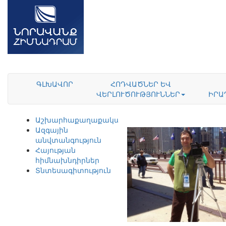
ԳԼԽԱՎՈՐ
ՀՈԴՎԱԾՆԵՐ ԵՎ
ՎԵՐԼՈՒԾՈՒԹՅՈՒՆՆԵՐ
ԻՐԱ
Աշխարհաքաղաքականություն
Ազգային
անվտանգություն
Հայության
հիմնախնդիրներ
Տնտեսագիտություն