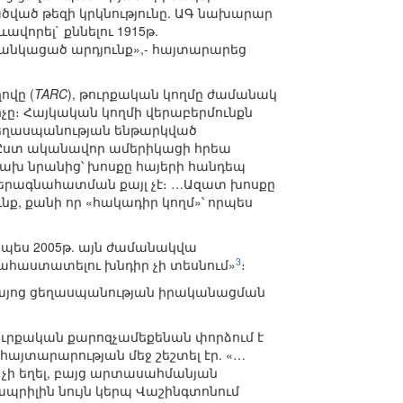
ված թեզի կրկնությունը. ԱԳ նախարար
վորել` քննելու 1915թ.
 ցանկացած արդյունք»,- հայտարարեց
ովը (
TARC
), թուրքական կողմը ժամանակ
չը։ Հայկական կողմի վերաբերմունքն
 ցեղասպանության ենթարկված
։ Ըստ ականավոր ամերիկացի հրեա
ախ նրանից՝ խոսքը հայերի հանդեպ
վերագնահատման քայլ չէ։ …Ազատ խոսքը
ք, քանի որ «հակադիր կողմ»՝ որպես
պես 2005թ. այն ժամանակվա
3
րահաստատելու խնդիր չի տեսնում»
։
 Հայոց ցեղասպանության իրականացման
ւրքական քարոզչամեքենան փորձում է
հայտարարության մեջ շեշտել էր. «…
ն չի եղել, բայց արտասահմանյան
ապրիլին նույն կերպ Վաշինգտոնում