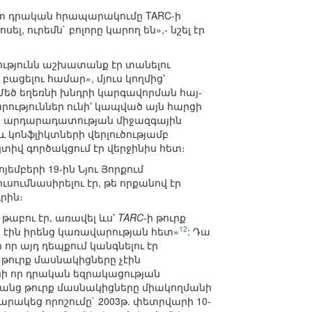
իստ դրական հրապարակումը TARC-ի
լ, ուրեմն` բոլորը կարող են»,- նշել էր
ությունն աշխատանք էր տանելու
ցելու համար», մյուս կողմից՝
 Մեծ եղեռնի խնդրի կարգավորման հայ-
րություններ ունի՝ կապված այն հարցի
անի արդարադատության միջազգային
կոնֆլիկտների վերլուծությամբ
ակտիվ գործակցում էր վերջինիս հետ։
եմբերի 19-ին Նյու Յորքում
 ուսումնասիրելու էր, թե որքանով էր
րին։
 թաբու էր, առավել ևս՝
TARC
-ի թուրք
12
 էին իրենց կառավարության հետ»
: Դա
 որ այդ դեպքում կանգնելու էր
 թուրք մասնակիցները չէին
անի որ դրական եզրակացության
անց թուրք մասնակիցները միակողմանի
արակեց որոշումը` 2003թ. փետրվարի 10-