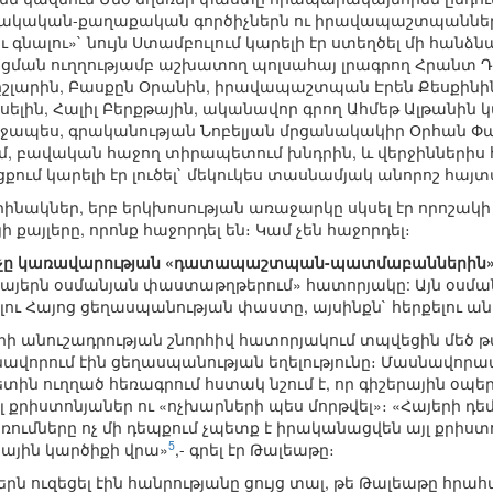
կական-քաղաքական գործիչներն ու իրավապաշտպանները։
գնալու»` նույն Ստամբուլում կարելի էր ստեղծել մի հանձն
եցման ուղղությամբ աշխատող պոլսահայ լրագրող Հրանտ Դի
ըշլարին, Բասքըն Օրանին, իրավապաշտպան Էրեն Քեսքինին,
լին, Հալիլ Բերքթային, ականավոր գրող Ահմեթ Ալթանին կ
ջապես, գրականության Նոբելյան մրցանակակիր Օրհան Փա
ւմ, բավական հաջող տիրապետում խնդրին, և վերջիններիս
քում կարելի էր լուծել` մեկուկես տասնամյակ անորոշ հա
րինակներ, երբ երկխոսության առաջարկը սկսել էր որոշակի
 քայլերը, որոնք հաջորդել են։ Կամ չեն հաջորդել։
ի կոչը կառավարության «դատապաշտպան-պատմաբաններին»
յերն օսմանյան փաստաթղթերում» հատորյակը: Այն օսման
ելու Հայոց ցեղասպանության փաստը, այսինքն` հերքելու ան
 անուշադրության շնորհիվ հատորյակում տպվեցին մեծ թվ
մնավորում էին ցեղասպանության եղելությունը։ Մասնավորապ
ն ուղղած հեռագրում հստակ նշում է, որ գիշերային օպ
յլ քրիստոնյաներ ու «ոչխարների պես մորթվել»։ «Հայերի
մները ոչ մի դեպքում չպետք է իրականացվեն այլ քրիստո
5
ային կարծիքի վրա»
,- գրել էր Թալեաթը։
 ուզեցել էին հանրությանը ցույց տալ, թե Թալեաթը հրահան