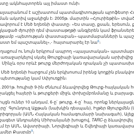
ստը ակնհայտորեն այլ իմաստ ունի։
ալսարանում է աշխատում պատմագիտության պրոֆեսոր Հալի
ն ակտիվ աջակիցն է։ 2005թ. մարտին «Հյուրիեթին» տված հ
վորում է Մեծ եղեռնի փաստը։ «Ես տասը, քսան, երեսուն, ք
աղկացած ժյուրիի դեմ փաստաթղթի անգլերեն կամ ֆրանսե
յամբ «պետության փաստաբան»-պատմաբանների և պաշտ
6
ստ եմ պաշտպանել»,- հայտարարել էր նա
։
 քաղաքում ու նույն երկրում ապրող «պալատական» պատմա
` առաջարկելով սկսել Թուրքիայի կառավարական արխիվից
։ Մինչև օրս որևէ թուրք մերժողական դրական չի պատասխ
 Մեծ եղեռնի հարցում չեն երկխոսում իրենց կողքին բնակվ
պետությանը կամ Սփյուռքին։
.
2001թ. հուլիսի 9-ին Ժնևում ձևավորվեց Թուրք-հայկական
ակցել հայերի և թուրքերի միջև փոխըմբռնմանը և բարյա
ցն ուներ 10 անդամ, 6-ը` թուրք, 4-ը` հայ, որոնք ներկայ
ը` Գյունդուզ Աքթան (նախկին դեսպան), Իլթեր Թյուրքմեն
Գրիգորյան (ԱՄՆ Հայկական համագումարի նախագահ), Ալե
քագետ Անդրանիկ Միհրանյանի խոսքով,
TARC
-ը ձևավորվե
մ էր ԱՄՆ, Ավստրիայի, Նորվեգիայի և Շվեդիայի կառավար
9
ամեր Քասըմը
։