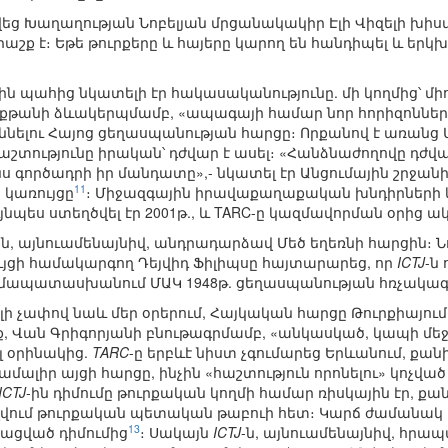
պվեց Խաղաղության Նոբելյան մրցանակակիր Էլի Վիզելի խ
աշք է։ Եթե թուրքերը և հայերը կարող են հանդիպել և երկխոսե
ն պահից նկատելի էր հակասականությունը. մի կողմից՝ մի
քթանի ձևակերպմամբ, «ապագայի համար նոր հորիզոններ բա
 քննելու Հայոց ցեղասպանության հարցը։ Որքանով է առանց
շտությունը իրական՝ դժվար է ասել։ «Հանձնաժողովը դժվա
յնս գործադրի իր մանդատը»,- նկատել էր Անցումային շրջ
11
ն կառույցը
։ Միջազգային իրավաքաղաքական խնդիրների և 
ույնպես ստեղծվել էր 2001թ., և TARC-ը կազմավորման օրից 
ն, այնուամենայնիվ, անդրադարձավ Մեծ եղեռնի հարցին։ Նոյ
յցի համակարգող Դեյվիդ Ֆիլիպսը հայտարարեց, որ
ICTJ
-ն
համապատասխանում ՄԱԿ 1948թ. ցեղասպանության հռչակագ
ալի չափով նաև մեր օրերում, Հայկական հարցը Թուրքիայում
, Վան Գրիգորյանի բնութագրմամբ, «անկասկած, կապի մեջ
լ օրինակից.
TARC
-ը երբևէ նիստ չգումարեց Երևանում, քանի
ալիր այցի հարցը, ինչին «հաշտություն որոնելու» կոչված
ICTJ
-ին դիմումը թուրքական կողմի համար ռիսկային էր, ք
վում թուրքական պետական թաբուի հետ։ Կարճ ժամանակ 
13
ացված դիմումից
։ Սակայն
ICTJ
-ն, այնուամենայնիվ, հրապ