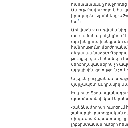
հաստատմանը հաջորդեց ա
Մևլութ Չավուշօղլուն հա
իրադարձությունները։ «Թ
1
նա
։
Առնվազն 2001 թվականից,
առ ժամանակ հնչեցնում է
այս խնդրում ի սկզբանե
հանրությունը մերժողակա
ցեղասպանագետ Դեբորա Լ
թուրքերի, թե հրեաների
մերժողականներին չի ապա
այդպիսին, գոյություն չուն
Եղել են թուրքական առա
վարչապետ Անդրանիկ Մարգ
Իսկ ըստ Ցեղասպանագետն
պատճառների կամ եղանակ
Հանձնաժողովի հարցում 
շահարկել քարոզչական դա
մինչև օրս Հայաստանը դրա
լոբբիստական ուժերի հետ 