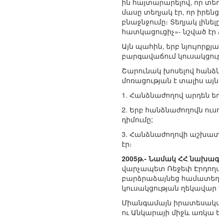
ին հայտարարելով, որ տեղ
մասը տեղյակ էր, որ իրե
բնաջնջումը։ Տեղյակ լին
հատկացուցիչ»- նշված էր
Այն պահին, երբ նյույորք
բարգավաճում կուսակցութ
Շարունակ խոսելով հանձ
մոռացության է տալիս այն
1. Հանձնաժողով արդեն եղե
2. Երբ հանձնաժողովն ուս
դիմումը;
3. Հանձնաժողովի աշխատ
էր։
2005թ.- Նամակ ՀՀ նախագ
վարչապետ Ռեջեփ Էրդողա
բարձրաձայնեց համատեղ հ
կուսակցության ղեկավար 
Միանգամայն իրատեսական
ու Անկարայի միջև առկա 