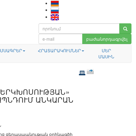
բաժանորդագրվել
ՄՍԱԳՐԵՐ
ՀՐԱՏԱՐԱԿՈՒՄՆԵՐ
ՄԵՐ
ՄԱՍԻՆ
 ԵՐԿԽՈՍՈՒԹՅԱՆ»
ՏԱՊՆԴՈՒՄ ԱՆԿԱՐԱՆ
Ն
յոց ցեղասպանության օրինագծի