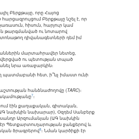
լ Բերքթայը, որը Հայոց
արցազրույցում Բերքթայը նշել է, որ
առասուն, հիսուն, հարյուր կամ
րեն թարգմանված ու նոտարով
ոնաթող դիվանագետների դեմ իմ
բաններին մարտահրավեր նետեց,
 վերցված ու պետության տպած
անել նրա առաջարկին։
ող պատմաբանի հետ, ի՞նչ իմաստ ունի
 հաշտության հանձնաժողովը (
TARC
)։
7
ցակամությանը
։
ացնում էին քաղաքական, գիտական,
 (ԱԳ նախկին նախարար), Օզդեմ Սանբերք
քսանդր Արզումանյան (ԱԳ նախկին
լ էր Պետքարտուղարության ջանքերով և
8
ական ծրագրերով
։ Նման կարծիքի էր