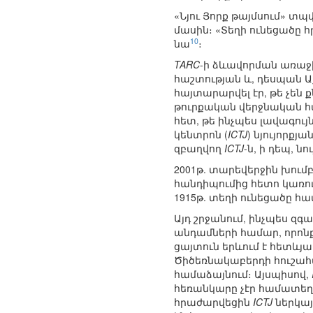
«Նյու Յորք թայմսում» տ
մասին։ «Տեղի ունեցածը հր
10
նա
։
TARC
-ի ձևավորման առաջի
հաշտության և, դեսպան Ա
հայտարարվել էր, թե չեն
թուրքական վերջնական հա
հետ, թե ինչպես լավագու
կենտրոն (
ICTJ
) նյույորքյա
զբաղվող
ICTJ
-ն, ի դեպ, ն
2001թ. տարեվերջին խումբ
հանդիպումից հետո կառու
1915թ. տեղի ունեցածը 
Այդ շրջանում, ինչպես զգ
անդամների համար, որոնք
ցայտուն երևում է հետևյա
Ծիծեռնակաբերդի հուշահամ
համաձայնում։ Այսպիսով,
հեռանկարը չէր համատեղ
հրաժարվեցին
ICTJ
ներկայ