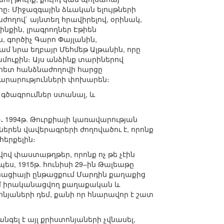
 Միջազգային ձևական ելույթների
աժողով` այնտեղ հրավիրելով, օրինակ,
նքին, լրագրողներ Էթիեն
 գործիչ Գարո Փայլանին,
ամ նրա եղբայր Մեհմեթ Ալթանին, որը
մուքին։ Այս անձինք տարիներով
 հետ հանձնաժողովի հարցը
յտարարությունների փոխարեն։
 գծագրումներ ստանալ, և
.
1994թ. Թուրքիայի կառավարության
երեն վավերագրերի ժողովածու է, որոնք
հերքելին։
ով փաստաթղթեր, որոնք ոչ թե չէին
ես, 1915թ. հունիսի 29–ին Թալեաթը
երացիայի ընթացքում Մարդին քաղաքից
 դեմ իրականացվող քաղաքական և
նյաների դեմ, քանի որ հնարավոր է շատ
գել է այլ քրիստոնյաների չվնասել,