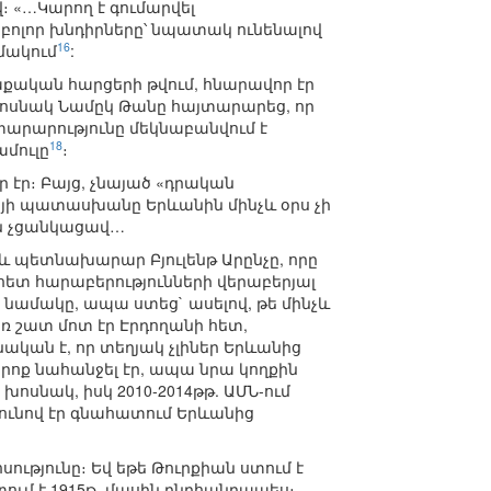
 «…Կարող է գումարվել
բոլոր խնդիրները՝ նպատակ ունենալով
16
մակում
:
քական հարցերի թվում, հնարավոր էր
 խոսնակ Նամըկ Թանը հայտարարեց, որ
յտարարությունը մեկնաբանվում է
18
ամուլը
։
ր էր։ Բայց, չնայած «դրական
յի պատասխանը Երևանին մինչև օրս չի
ան չցանկացավ…
և պետնախարար Բյուլենթ Արընչը, որը
ետ հարաբերությունների վերաբերյալ
նամակը, ապա ստեց` ասելով, թե մինչև
ռ շատ մոտ էր Էրդողանի հետ,
կան է, որ տեղյակ չլիներ Երևանից
 իրոք նահանջել էր, ապա նրա կողքին
սնակ, իսկ 2010-2014թթ. ԱՄՆ-ում
յունով էր գնահատում Երևանից
թյունը։ Եվ եթե Թուրքիան ստում է
ստում է 1915թ. մասին ընդհանրապես։