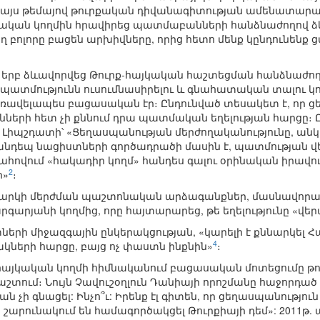
յս թեմայով թուրքական դիվանագիտության ամենատարած
յկական կողմին հրավիրեց պատմաբանների հանձնաժողով ձևա
ող բոլորը բացեն արխիվները, որից հետո մենք կընդունենք
 երբ ձևավորվեց Թուրք-հայկական հաշտեցման հանձնաժող
 պատմությունն ուսումնասիրելու և գնահատական տալու կո
 առավելապես բացասական էր։ Ընդունված տեսակետ է, որ
նների հետ չի քննում դրա պատմական եղելության հարցը
իպշդատի՝ «Ցեղասպանության մերժողականությունը, անկ
 հանդեպ նացիստների գործադրածի մասին է, պատմության 
հովում «հակադիր կողմ» հանդես գալու օրինական իրավուն
2
ի»
։
ջարկի մերժման պաշտոնական արձագանքներ, մասնավորա
արյանի կողմից, որը հայտարարեց, թե եղելությունը «վե
երի միջազգային ընկերակցության, «կարելի է քննարկել
4
ների հարցը, բայց ոչ փաստն ինքնին»
։
հայկական կողմի հիմնականում բացասական մոտեցումը թո
շտում։ Նույն Չավուշօղլուն Դանիայի որոշմանը հաջորդած 
ն չի գնացել: Ինչո՞ւ: Իրենք էլ գիտեն, որ ցեղասպանությու
շարունակում են համագործակցել Թուրքիայի դեմ»: 2011թ. 