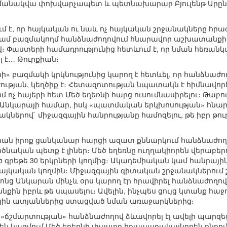
ամանակվա փոխվարչապետ և պետնախարար Բյուլենթ Արընչը։
ում է, որ հայկական ու նաև ոչ հայկական շրջանակները հրա
 կամ բազմակողմ հանձնաժողովում հնարավոր աշխատանքից
վ։ Փաստերի համադրությունից հետևում է, որ նման հեռան
լ է… Թուրքիան։
» բազմակի կրկնությունից կարող է հետևել, որ հանձնաժո
էության, կեղծիք է։ Հետազոտության նպատակն է հիմնավոր
 ոչ հայերի հետ Մեծ եղեռնի հարց ուսումնասիրելու։ Թաբուն
 Անկարայի համար, իսկ «պատմական երկխոսության» հնար
երով` միջազգային հանրությանը համոզելու, թե իբր թո
ան իրոք ցանկանար հարցի ազատ քննարկում հանձնաժողո
րծնական պետք է լիներ։ Մեծ եղեռնը ուղղակիորեն վերաբեր
գրեթե 30 երկրների կողմից։ Ակադեմիական կամ հանրայի
 հայկական կողմին։ Միջազգային գիտական շրջանակներում 
րոնց Անկարան մինչև օրս կարող էր հրավիրել հանձնաժողո
ին իբրև թե սպասելու։ Ավելին, ինչպես ցույց կտանք հաջո
յին ատյաններից ստացված նման առաջարկներից։
«ճշմարտության» հանձնաժողով ձևավորել էլ ավելի պարզեցվ
 չեն կազմում Մեծ եղեռնի փաստը հրապարակայնորեն ընդուն