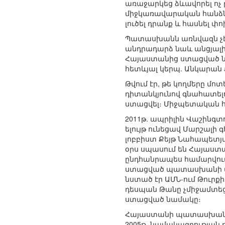
առաջարկեց ձևավորել ոչ
միջկառավարական հանձնաժ
լուծել դրանք և հասնել 
Պատասխանն առնվազն չէր
անդրադարձ նաև անցյալին
Հայաստանից ստացված ն
հետևյալ կերպ. Անկարան Ք
Թվում էր, թե կողմերը մո
դիտանկյունով գնահատել
ստացվել։ Միջպետական հ
2011թ. ապրիլին Վաշինգտ
ելույթ ունեցավ Մարշալի
լոբբիստ Քեյթ Նահապետյա
օրս սպասում են Հայաստա
ընդհանրապես համարվում 
ստացված պատասխանի 
նստած էր ԱՄՆ-ում Թուրք
դեսպան Թանը չմիջամտեց 
ստացված նամակը։
Հայաստանի պատասխանը հն
2005թ. նամակագրության թ