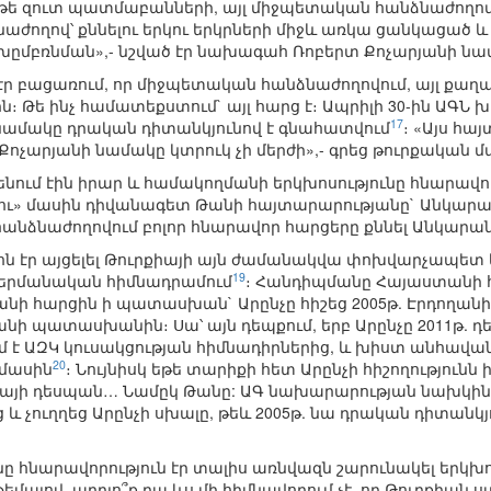
 թե զուտ պատմաբանների, այլ միջպետական հանձնաժողով։
ողով՝ քննելու երկու երկրների միջև առկա ցանկացած և 
փոխըմբռնման»,- նշված էր նախագահ Ռոբերտ Քոչարյանի նա
 բացառում, որ միջպետական հանձնաժողովում, այլ քաղա
։ Թե ինչ համատեքստում` այլ հարց է։ Ապրիլի 30-ին ԱԳՆ
17
ամակը դրական դիտանկյունով է գնահատվում
։ «Այս հա
ոչարյանի նամակը կտրուկ չի մերժի»,- գրեց թուրքական մ
տենում էին իրար և համակողմանի երկխոսությունը հնարավո
ու» մասին դիվանագետ Թանի հայտարարությանը` Անկարա
անձնաժողովում բոլոր հնարավոր հարցերը քննել Անկար
ոն էր այցելել Թուրքիայի այն ժամանակվա փոխվարչապետ 
19
 գերմանական հիմնադրամում
։ Հանդիպմանը Հայաստանի հ
նի հարցին ի պատասխան` Արընչը հիշեց 2005թ. Էրդողանի 
նի պատասխանին։ Սա՝ այն դեպքում, երբ Արընչը 2011թ. դե
է ԱԶԿ կուսակցության հիմնադիրներից, և խիստ անհավանա
20
մասին
։ Նույնիսկ եթե տարիքի հետ Արընչի հիշողությունն
իայի դեսպան… Նամըկ Թանը: ԱԳ նախարարության նախկին խո
և չուղղեց Արընչի սխալը, թեև 2005թ. նա դրական դիտանկ
արավորություն էր տալիս առնվազն շարունակել երկխոսու
եմայով, արդյո՞ք դա ևս մի հիմնավորում չէ, որ Թուրքիան 