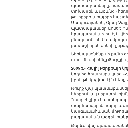
պատմաբանները, հասարա
փոխարեն և առանց «հեռու 
թուրքերի և հայերի հաշտ
Մահչուփյանին, Օրալ Չալ
պատմաբաններ Ահմեթ Ինսե
հրապարակախոս է, և վեր
բնակվում էին Ստամբուլո
բառացիորեն օրերի ընթաց
Ներկայացնենք մի քանի օ
ուսումնասիրենք Թուրքիայի
2005թ.- Հալիլ Բերքթայ
կողմից հրատարակվեց «Հա
իբրև թե կոչված էին հերք
Թուրք վայ-պատմաբանների
հերքում, այլ վերստին հի
Դիարբեքիրի նահանգապետի
տարհանվել են հայեր և ա
կարգապահական միջոցառու
բացասական ազդեն հանր
Թերևս, վայ-պատմաբաններն