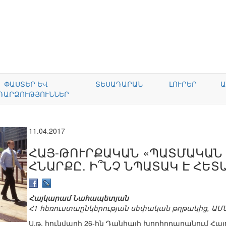
ՓԱՍՏԵՐ ԵՎ
ՏԵՍԱԴԱՐԱՆ
ԼՈՒՐԵՐ
Ա
ԴԱՐՁՈՒԹՅՈՒՆՆԵՐ
11.04.2017
ՀԱՅ-ԹՈՒՐՔԱԿԱՆ «ՊԱՏՄԱԿԱՆ
ՀՆԱՐՔԸ. Ի՞ՆՉ ՆՊԱՏԱԿ Է ՀԵ
Հայկարամ Նահապետյան
Հ1 հեռուստաընկերության սեփական թղթակից, ԱՄ
Ս.թ. հունվարի 26-ին Դանիայի խորհրդարանում Հա