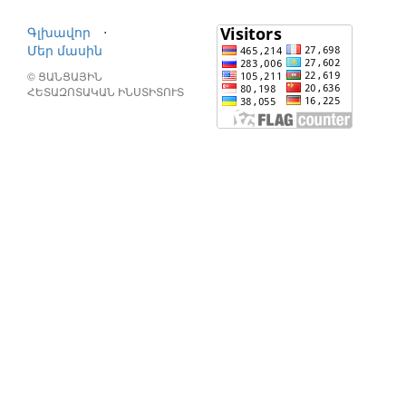
Գլխավոր
⋅
Մեր մասին
© ՑԱՆՑԱՅԻՆ
ՀԵՏԱԶՈՏԱԿԱՆ ԻՆՍՏԻՏՈՒՏ