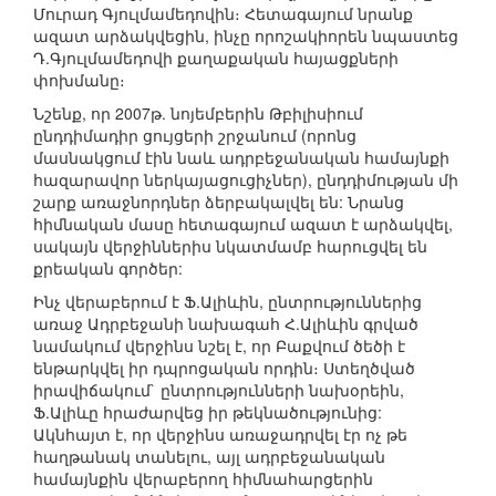
Մուրադ Գյուլմամեդովին։ Հետագայում նրանք
ազատ արձակվեցին, ինչը որոշակիորեն նպաստեց
Դ.Գյուլմամեդովի քաղաքական հայացքների
փոխմանը։
Նշենք, որ 2007թ. նոյեմբերին Թբիլիսիում
ընդդիմադիր ցույցերի շրջանում (որոնց
մասնակցում էին նաև ադրբեջանական համայնքի
հազարավոր ներկայացուցիչներ), ընդդիմության մի
շարք առաջնորդներ ձերբակալվել են: Նրանց
հիմնական մասը հետագայում ազատ է արձակվել,
սակայն վերջիններիս նկատմամբ հարուցվել են
քրեական գործեր:
Ինչ վերաբերում է Ֆ.Ալիևին, ընտրություններից
առաջ Ադրբեջանի նախագահ Հ.Ալիևին գրված
նամակում վերջինս նշել է, որ Բաքվում ծեծի է
ենթարկվել իր դպրոցական որդին։ Ստեղծված
իրավիճակում` ընտրությունների նախօրեին,
Ֆ.Ալիևը հրաժարվեց իր թեկնածությունից:
Ակնհայտ է, որ վերջինս առաջադրվել էր ոչ թե
հաղթանակ տանելու, այլ ադրբեջանական
համայնքին վերաբերող հիմնահարցերին