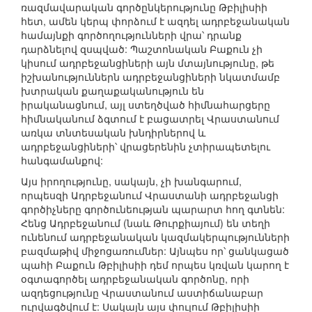
ռազմավարական գործընկերությունը Թբիլիսիի
հետ, ամեն կերպ փորձում է ազդել ադրբեջանական
համայնքի գործողությունների վրա՝ դրանք
դարձնելով զսպված: Պաշտոնական Բաքուն չի
կիսում ադրբեջանցիների այն մտայնությունը, թե
իշխանություններն ադրբեջանցիների նկատմամբ
խտրական քաղաքականություն են
իրականացնում, այլ ստեղծված հիմնահարցերը
հիմնականում ձգտում է բացատրել Վրաստանում
առկա տնտեսական խնդիրներով և
ադրբեջանցիների՝ վրացերենին չտիրապետելու
հանգամանքով:
Այս իրողությունը, սակայն, չի խանգարում,
որպեսզի Ադրբեջանում Վրաստանի ադրբեջանցի
գործիչները գործունեության պարարտ հող գտնեն:
Հենց Ադրբեջանում (նաև Թուրքիայում) են տեղի
ունենում ադրբեջանական կազմակերպությունների
բազմաթիվ միջոցառումներ: Այնպես որ՝ ցանկացած
պահի Բաքուն Թբիլիսիի դեմ որպես կռվան կարող է
օգտագործել ադրբեջանական գործոնը, որի
ազդեցությունը Վրաստանում աստիճանաբար
ուրվագծվում է: Սակայն այս փուլում Թբիլիսիի