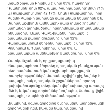
տված շրջանը Բոլնիսն է՝ մոտ 85%, հաջորդը՝
Դմանիսին՝ մոտ 82%, ապա՝ Գարդաբանին՝ մոտ 71%
և Ռուսթավին՝ մոտ 42.17%։ Նույն Ռուսթավիում, որը
Քվեմո-Քարթլի նահանգի վարչական կենտրոնն է և
Սահակաշվիլուն ամենաքիչ ձայն տված շրջանը /
նահանգի կտրվածքով/, ընդդիմության միասնական
թեկնածուն՝ Լևան Գաչեչիլաձեն, հավաքել է
բավական բարձր ցուցանիշ՝ մոտ 32%։
Գարդաբանիում վերջինս հավաքել է մոտ 12%,
Բոլնիսում և Դմանիսիիում՝ մոտ 8%, և
բնականաբար ամենաքիչը՝ Մառնեուլում՝ մոտ 6%։
Հատկանշական է, որ քաղաքատիպ
բնակավայրերում /որտեղ գյուղական բնակչության
հետ համեմատած կան աշխարհայացքային
տարբերություններ/, Սահակաշվիլին քիչ ձայներ է
հավաքել, իսկ գյուղական շրջաններում, որտեղ
կախվածությունը տեղական վերնախավից առավել
մեծ է, և կան այլ գործոններ նույնպես, Սահակշվիլին
հավաքել է ձայների մեծամասնություն։
Այսպիսով, օգտագործելով ճնշումներն ադրբեջանցի
գործիչների դեմ, ինչպես նաև ունենալով