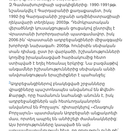
Զ.Գամսախուրդիայի աջակիցներից։ 1990-1991թթ.
նշանակվել է Գարդաբանիի քաղաքապետ, իսկ
1992-ից Գարդաբանիի շրջանի ադմինիստրացիայի
ղեկավարի տեղեկալ։ 2003թ. Դեմոկրատական
վերածննդի կուսակցության ցուցակով ընտրվել է
Վրաստանի խորհրդարանի պատգամավոր, իսկ
2006-ին՝ Վրաստանի ադրբեջանցիների միջազգային
խորհրդի նախագահ։ 2005թ. հունիսին սեփական
տան դիմաց, ըստ իր վարկածի, իշխանությունների
կողմից իրականացված հարձակումից հետո
ստիպված է եղել հեռանալ երկրից: Նա բազմաթիվ
անգամներ իշխանություններից սեփական անձի
անվտանգության երաշխիքներ է պահանջել:
2
Ադրբեջանցիներով բնակեցված շրջանները
վրացիները պաշտոնապես անվանում են Քվեմո-
Քարթլի, որը համանուն նահանգի անունն է, իսկ
ադրբեջանցիներն այն հետևողականորեն
անվանում են Բորչալու` դիտարկելով «Հնագույն
Բորչալուն» պատմական Ադրբեջանի անքակտելի
մաս, որտեղ ապրել են անհիշելի ժամանակներից:
Այս իրողությունները կապված են այն
առասպելաբանության հետ, որ գոյություն ունի թե՛