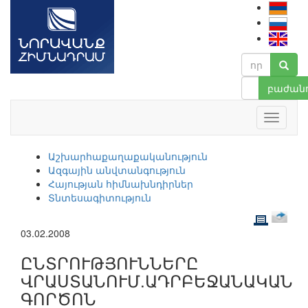
բաժանո
Աշխարհաքաղաքականություն
Ազգային անվտանգություն
Հայության հիմնախնդիրներ
Տնտեսագիտություն
03.02.2008
ԸՆՏՐՈՒԹՅՈՒՆՆԵՐԸ
ՎՐԱՍՏԱՆՈՒՄ.ԱԴՐԲԵՋԱՆԱԿԱՆ
ԳՈՐԾՈՆ