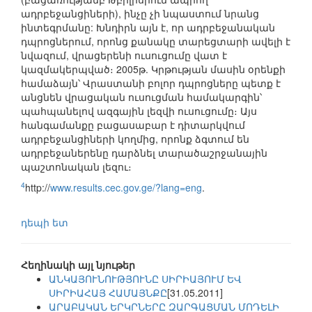
ադրբեջանցիների), ինչը չի նպաստում նրանց
ինտեգրմանը: Խնդիրն այն է, որ ադրբեջանական
դպրոցներում, որոնց քանակը տարեցտարի ավելի է
նվազում, վրացերենի ուսուցումը վատ է
կազմակերպված։ 2005թ. Կրթության մասին օրենքի
համաձայն՝ Վրաստանի բոլոր դպրոցները պետք է
անցնեն վրացական ուսուցման համակարգին՝
պահպանելով ազգային լեզվի ուսուցումը։ Այս
հանգամանքը բացասաբար է դիտարկվում
ադրբեջանցիների կողմից, որոնք ձգտում են
ադրբեջաներենը դարձնել տարածաշրջանային
պաշտոնական լեզու։
4
http://
www.results.cec.gov.ge/?lang=eng
.
դեպի ետ
Հեղինակի այլ նյութեր
ԱՆԿԱՅՈՒՆՈՒԹՅՈՒՆԸ ՍԻՐԻԱՅՈՒՄ ԵՎ
ՍԻՐԻԱՀԱՅ ՀԱՄԱՅՆՔԸ
[31.05.2011]
ԱՐԱԲԱԿԱՆ ԵՐԿՐՆԵՐԸ ԶԱՐԳԱՑՄԱՆ ՄՈԴԵԼԻ