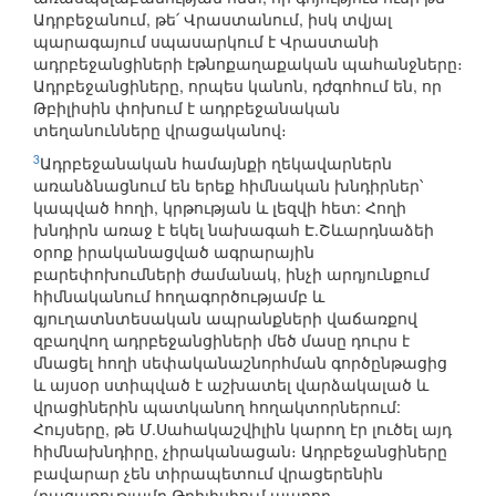
Ադրբեջանում, թե՛ Վրաստանում, իսկ տվյալ
պարագայում սպասարկում է Վրաստանի
ադրբեջանցիների էթնոքաղաքական պահանջները։
Ադրբեջանցիները, որպես կանոն, դժգոհում են, որ
Թբիլիսին փոխում է ադրբեջանական
տեղանունները վրացականով։
3
Ադրբեջանական համայնքի ղեկավարներն
առանձնացնում են երեք հիմնական խնդիրներ՝
կապված հողի, կրթության և լեզվի հետ: Հողի
խնդիրն առաջ է եկել նախագահ Է.Շևարդնաձեի
օրոք իրականացված ագրարային
բարեփոխումների ժամանակ, ինչի արդյունքում
հիմնականում հողագործությամբ և
գյուղատնտեսական ապրանքների վաճառքով
զբաղվող ադրբեջանցիների մեծ մասը դուրս է
մնացել հողի սեփականաշնորհման գործընթացից
և այսօր ստիպված է աշխատել վարձակալած և
վրացիներին պատկանող հողակտորներում:
Հույսերը, թե Մ.Սահակաշվիլին կարող էր լուծել այդ
հիմնախնդիրը, չիրականացան։ Ադրբեջանցիները
բավարար չեն տիրապետում վրացերենին
(բացառությամբ Թբիլիսիում ապրող