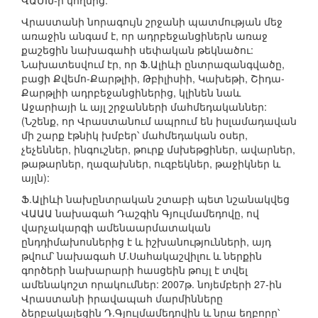
ՎԱՄԽ-ի կողմից:
Վրաստանի նորագույն շրջանի պատմության մեջ
առաջին անգամ է, որ ադրբեջանցիներն առաջ
քաշեցին նախագահի սեփական թեկնածու:
Նախատեսվում էր, որ Ֆ.Ալիևի ընտրազանգվածը,
բացի Քվեմո-Քարթլիի, Թբիլիսիի, Կախեթի, Շիդա-
Քարթլիի ադրբեջանցիներից, կլինեն նաև
Աջարիայի և այլ շրջանների մահմեդականներ:
(Նշենք, որ Վրաստանում ապրում են իսլամադավան
մի շարք էթնիկ խմբեր՝ մահմեդական օսեր,
չեչեններ, ինգուշներ, թուրք մսխեթցիներ, ավարներ,
թաթարներ, ղազախներ, ուզբեկներ, թաջիկներ և
այլն):
Ֆ.Ալիևի նախընտրական շտաբի պետ նշանակվեց
ՎԱԱԱ նախագահ Դաշգին Գյուլմամեդովը, ով
վարչակարգի ամենաարմատական
ընդդիմախոսներից է և իշխանությունների, այդ
թվում՝ նախագահ Մ.Սահակաշվիլու և ներքին
գործերի նախարարի հասցեին թույլ է տվել
ամենակոշտ որակումներ: 2007թ. նոյեմբերի 27-ին
Վրաստանի իրավապահ մարմինները
ձերբակալեցին Դ.Գյուլմամեդովին և նրա եղբորը՝