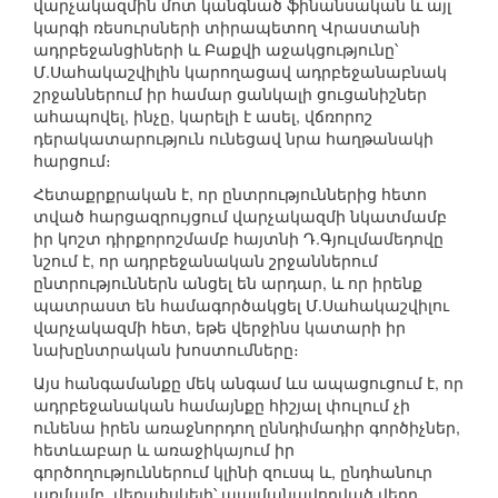
վարչակազմին մոտ կանգնած ֆինանսական և այլ
կարգի ռեսուրսների տիրապետող Վրաստանի
ադրբեջանցիների և Բաքվի աջակցությունը՝
Մ.Սահակաշվիլին կարողացավ ադրբեջանաբնակ
շրջաններում իր համար ցանկալի ցուցանիշներ
ահապովել, ինչը, կարելի է ասել, վճռորոշ
դերակատարություն ունեցավ նրա հաղթանակի
հարցում։
Հետաքրքրական է, որ ընտրություններից հետո
տված հարցազրույցում վարչակազմի նկատմամբ
իր կոշտ դիրքորոշմամբ հայտնի Դ.Գյուլմամեդովը
նշում է, որ ադրբեջանական շրջաններում
ընտրություններն անցել են արդար, և որ իրենք
պատրաստ են համագործակցել Մ.Սահակաշվիլու
վարչակազմի հետ, եթե վերջինս կատարի իր
նախընտրական խոստումները։
Այս հանգամանքը մեկ անգամ ևս ապացուցում է, որ
ադրբեջանական համայնքը հիշյալ փուլում չի
ունենա իրեն առաջնորդող ըննդիմադիր գործիչներ,
հետևաբար և առաջիկայում իր
գործողություններում կլինի զուսպ և, ընդհանուր
առմամբ, վերահսկելի՝ պայմանավորված վերը