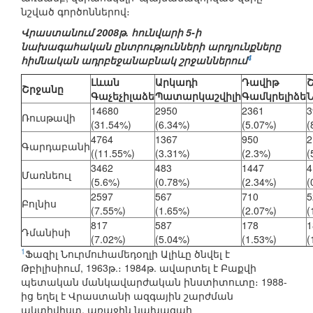
նշված գործոններով։
Վրաստանում 2008թ. հունվարի 5-ի
նախագահական ընտրությունների արդյունքները
4
հիմնական ադրբեջանաբնակ շրջաններում
Լևան
Արկադի
Դավիթ
Շրջանը
Գաչեչիլաձե
Պատարկաշվիլի
Գամկրելիձե
Ն
14680
2950
2361
3
Ռուսթավի
(31.54%)
(6.34%)
(5.07%)
(
4764
1367
950
2
Գարդաբանի
((11.55%)
(3.31%)
(2.3%)
(
3462
483
1447
4
Մառնեուլ
(5.6%)
(0.78%)
(2.34%)
(
2597
567
710
5
Բոլնիս
(7.55%)
(1.65%)
(2.07%)
(
817
587
178
1
Դմանիսի
(7.02%)
(5.04%)
(1.53%)
(
1
Ֆազիլ Նուրմուհամեդօղլի Ալիևը ծնվել է
Թբիլիսիում, 1963թ.։ 1984թ. ավարտել է Բաքվի
պետական մանկավարժական ինստիտուտը։ 1988-
ից եղել է Վրաստանի ազգային շարժման
ակտիվիստ, առաջին նախագահ