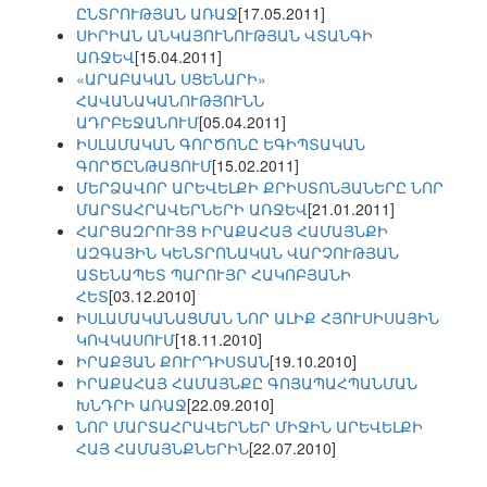
ԸՆՏՐՈՒԹՅԱՆ ԱՌԱՋ
[17.05.2011]
ՍԻՐԻԱՆ ԱՆԿԱՅՈՒՆՈՒԹՅԱՆ ՎՏԱՆԳԻ
ԱՌՋԵՎ
[15.04.2011]
«ԱՐԱԲԱԿԱՆ ՍՑԵՆԱՐԻ»
ՀԱՎԱՆԱԿԱՆՈՒԹՅՈՒՆՆ
ԱԴՐԲԵՋԱՆՈՒՄ
[05.04.2011]
ԻՍԼԱՄԱԿԱՆ ԳՈՐԾՈՆԸ ԵԳԻՊՏԱԿԱՆ
ԳՈՐԾԸՆԹԱՑՈՒՄ
[15.02.2011]
ՄԵՐՁԱՎՈՐ ԱՐԵՎԵԼՔԻ ՔՐԻՍՏՈՆՅԱՆԵՐԸ ՆՈՐ
ՄԱՐՏԱՀՐԱՎԵՐՆԵՐԻ ԱՌՋԵՎ
[21.01.2011]
ՀԱՐՑԱԶՐՈՒՅՑ ԻՐԱՔԱՀԱՅ ՀԱՄԱՅՆՔԻ
ԱԶԳԱՅԻՆ ԿԵՆՏՐՈՆԱԿԱՆ ՎԱՐՉՈՒԹՅԱՆ
ԱՏԵՆԱՊԵՏ ՊԱՐՈՒՅՐ ՀԱԿՈԲՅԱՆԻ
ՀԵՏ
[03.12.2010]
ԻՍԼԱՄԱԿԱՆԱՑՄԱՆ ՆՈՐ ԱԼԻՔ ՀՅՈՒՍԻՍԱՅԻՆ
ԿՈՎԿԱՍՈՒՄ
[18.11.2010]
ԻՐԱՔՅԱՆ ՔՈՒՐԴԻՍՏԱՆ
[19.10.2010]
ԻՐԱՔԱՀԱՅ ՀԱՄԱՅՆՔԸ ԳՈՅԱՊԱՀՊԱՆՄԱՆ
ԽՆԴՐԻ ԱՌԱՋ
[22.09.2010]
ՆՈՐ ՄԱՐՏԱՀՐԱՎԵՐՆԵՐ ՄԻՋԻՆ ԱՐԵՎԵԼՔԻ
ՀԱՅ ՀԱՄԱՅՆՔՆԵՐԻՆ
[22.07.2010]