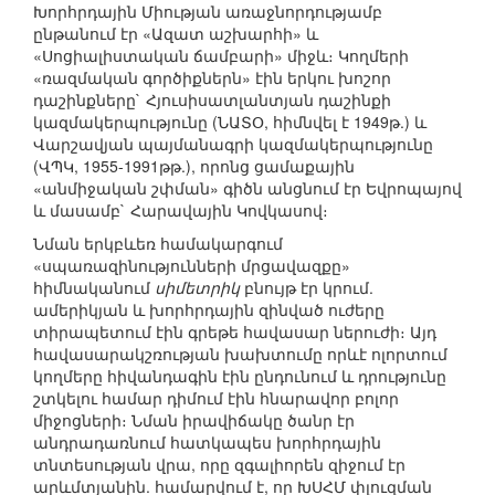
Խորհրդային Միության առաջնորդությամբ
ընթանում էր «Ազատ աշխարհի» և
«Սոցիալիստական ճամբարի» միջև։ Կողմերի
«ռազմական գործիքներն» էին երկու խոշոր
դաշինքները` Հյուսիսատլանտյան դաշինքի
կազմակերպությունը (ՆԱՏՕ, հիմնվել է 1949թ.) և
Վարշավյան պայմանագրի կազմակերպությունը
(ՎՊԿ, 1955-1991թթ.), որոնց ցամաքային
«անմիջական շփման» գիծն անցնում էր Եվրոպայով
և մասամբ` Հարավային Կովկասով։
Նման երկբևեռ համակարգում
«սպառազինությունների մրցավազքը»
հիմնականում
սիմետրիկ
բնույթ էր կրում.
ամերիկյան և խորհրդային զինված ուժերը
տիրապետում էին գրեթե հավասար ներուժի։ Այդ
հավասարակշռության խախտումը որևէ ոլորտում
կողմերը հիվանդագին էին ընդունում և դրությունը
շտկելու համար դիմում էին հնարավոր բոլոր
միջոցների։ Նման իրավիճակը ծանր էր
անդրադառնում հատկապես խորհրդային
տնտեսության վրա, որը զգալիորեն զիջում էր
արևմտյանին. համարվում է, որ ԽՍՀՄ փլուզման