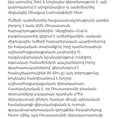
Այդ առումով ՉԺՀ-ն նույնպես գերտերություն է, այն
կարողանում է արդյունավետ և
ասիմետրիկ
մրցակցել Միացյալ Նահանգների հետ։
Ուժերի
ասիմետրիկ
հավասարակշռությունն արդեն
բնորոշ է նաև ԱՄՆ-Ռուսաստան
հարաբերություններին։ Վերջինիս ՀՆԱ-ն
բազմապատիկ զիջում է ամերիկյանին, սակայն
միջուկային ուժերի հարաբերական պարիտետով,
իր հսկայական տարածքով (որը կարևորագույն
աշխարհաքաղաքական չափանիշ է),
ռազմավարական նշանակություն ունեցող
օգտակար հանածոների պաշարներով (որոշ
գնահատականներով՝ վերահսկում է
համաշխարհայինի 20-30%-ը) այդ տերությունը
նույնպես հանդիսանում է խոշոր
աշխարհաքաղաքական դերակատար։
Հատկանշական է, որ Ռուսաստանի բնական
ռեսուրսները բավարար դարձան
ՍՊ
-ի
դերակատար լինելու համար միայն պետական
համակարգի վերականգնման և ուրույն
գաղափարախոսական դրույթներ ձևավորելուց
հետո (մինչ այդ Ռուսաստանի դերակատարումը