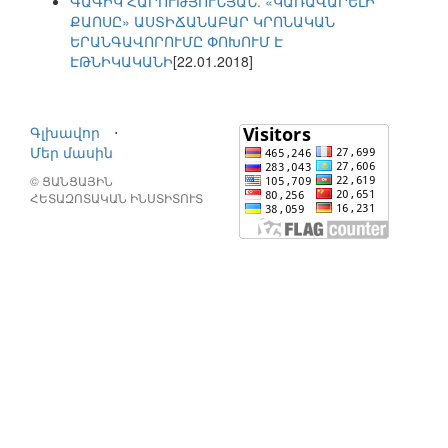
ԳԱԳԻԿ ՀԱՐՈՒԹՅՈՒՆՅԱՆ. «ԿԱՌԱՎԱՐԵԼԻ
ՔԱՈՍԸ» ԱՍՏԻՃԱՆԱԲԱՐ ԿՐՈՆԱԿԱՆ
ԵՐԱՆԳԱՎՈՐՈՒՄԸ ՓՈԽՈՒՄ Է
ԷԹՆԻԿԱԿԱՆԻ
[22.01.2018]
Գլխավոր
⋅
Մեր մասին
© ՑԱՆՑԱՅԻՆ
ՀԵՏԱԶՈՏԱԿԱՆ ԻՆՍՏԻՏՈՒՏ