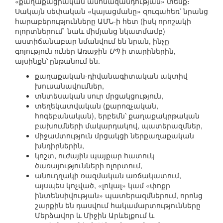
«քաղաքացիական անհնազանդության» տեսք։
Սակայն սեփական «կայացմանը» զուգահեռ՝ նրանց
հարաբերությունները ԱՄՆ-ի հետ (իսկ որոշակի
ոլորտներում` նաև միմյանց նկատմամբ)
աստիճանաբար նմանվում են նրան, ինչը
գոյություն ուներ Առաջին
ՍՊ
-ի տարիներին,
այսինքն՝ ընթանում են.
քաղաքական-դիվանագիտական ակտիվ
խուսանավումներ,
տնտեսական սուր մրցակցություն,
տեղեկատվական (քարոզչական,
հոգեբանական), երբեմն՝ քաղաքակրթական
բախումների մակարդակով, պատերազմներ,
միջամտություն մրցակցի ներքաղաքական
խնդիրներին,
կոշտ, ուժային պայքար հատուկ
ծառայությունների ոլորտում,
անուղղակի ռազմական առճակատում,
այսպես կոչված, «լոկալ» կամ «փոքր
ինտենսիվության» պատերազմներում, որոնց
շարքին են դասվում հակամարտությունները
Մերձավոր և Միջին Արևելքում և