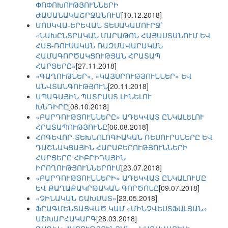
ՓՈՓՈԽՈՒԹՅՈՒՆՆԵՐԻ
ԺԱՄԱՆԱԿԱՇՐՋԱՆՈՒՄ
[10.12.2018]
ՄՈՍԿՎԱ-ԵՐԵՎԱՆ ՏԵՍԱԿԱՄՈՒՐՋ՝
«ՆԱԽԸՆՏՐԱԿԱՆ ՄԱՐԱԹՈՆ ՀԱՅԱՍՏԱՆՈՒՄ ԵՎ
ՀԱՅ-ՌՈՒՍԱԿԱՆ ՌԱԶՄԱՎԱՐԱԿԱՆ
ՀԱՄԱԳՈՐԾԱԿՑՈՒԹՅԱՆ ՀՐԱՏԱՊ
ՀԱՐՑԵՐԸ»
[27.11.2018]
«ԳԱՂՈՒԹՆԵՐ», «ԿԱՅՍՐՈՒԹՅՈՒՆՆԵՐ» ԵՎ
ԱՆՎՏԱՆԳՈՒԹՅՈՒՆ
[20.11.2018]
ԱՊԱԳԱՅԻՆ ՊԱՏՐԱՍՏ ԼԻՆԵԼՈՒ
ԽՆԴԻՐԸ
[08.10.2018]
«ԲԱՐԴՈՒԹՅՈՒՆՆԵՐԸ» ԱԴԵԿՎԱՏ ԸՆԿԱԼԵԼՈՒ
ՀՐԱՏԱՊՈՒԹՅՈՒՆԸ
[06.08.2018]
ՀՈԳԵՎՈՐ-ՏԵԽՆՈԼՈԳԻԱԿԱՆ ՌԵՍՈՒՐՍՆԵՐԸ ԵՎ
ԴԱՇՆԱԿՑԱՅԻՆ ՀԱՐԱԲԵՐՈՒԹՅՈՒՆՆԵՐԻ
ՀԱՐՑԵՐԸ ՀԻԲՐԻԴԱՅԻՆ
ԻՐՈՂՈՒԹՅՈՒՆՆԵՐՈՒՄ
[23.07.2018]
«ԲԱՐԴՈՒԹՅՈՒՆՆԵՐԻ» ԱԴԵԿՎԱՏ ԸՆԿԱԼՈՒՄԸ
ԵՎ ՔԱՂԱՔԱԿՐԹԱԿԱՆ ԳՈՐԾՈՆԸ
[09.07.2018]
«ՉԻՆԱԿԱՆ ՇԱԽՄԱՏ»
[23.05.2018]
ՖՐԱԳՄԵՆՏԱՑՎԱԾ ԿԱՄ «ՄԻՆՉՎԵՍՏՖԱԼՅԱՆ»
ԱՇԽԱՐՀԱԿԱՐԳ
[28.03.2018]