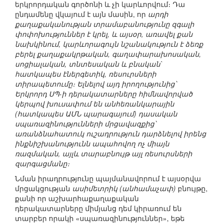
երկրորդական գործոնի և չի կարևորվում։ Դա
ընդամենը վկայում է այն մասին, որ
արդի
քաղաքականության տրամաբանությունը զգալի
փոփոխություններ է կրել, և այսօր, առավել քան
նախկինում, կարևորագույն նշանակություն է ձեռք
բերել քաղաքակրթական, գաղափարախոսական,
սոցիալական, տնտեսական և բնական`
հատկապես էներգետիկ, ռեսուրսների
տիրապետումը։ Ելնելով այդ իրողությունից՝
Երկրորդ
ՍՊ
-ի դերակատարները հիմնավորված
կերպով խուսափում են անհեռանկարային
(հատկապես ԱՄՆ պարագայում) դասական
սպառազինությունների մրցավազքից՝
առանձնահատուկ ուշադրություն դարձնելով իրենց
ինքնիշխանությունն ապահովող ոչ միայն
ռազմական, այլև տարաբնույթ այլ ռեսուրսների
զարգացմանը։
Նման իրադրությունը պայմանավորում է այսօրվա
մրցակցության
ասիմետրիկ (անհամաչափ)
բնույթը,
քանի որ աշխարհաքաղաքական
դերակատարները միմյանց դեմ կիրառում են
տարբեր որակի «սպառազինություններ», եթե