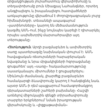
մրցակցության յուրահատուկ վերափոխումը և
տեղափոխումը բուն Միացյալ Նահանգներ, որտեղ
անգլիալեզու և իսպանալեզու հատվածների
առկայությունը վերաճում է ժողովրդագրական լուրջ
հիմնախնդրի. տեսանելի ապագայում
«լատինոսները» կարող են մեծամասնություն
կազմել ԱՄՆ-ում, ինչը նույնպես կարելի է դիտարկել
որպես
ասիմետրիկ
մարտահրավեր այդ
տերությանը։
Հետևություն.
Արդի բազմաբևեռ և ասիմետրիկ
սառը պատերազմը նախնական փուլում է։ ԱՄՆ
հավաքական ռեսուրսների հարաբերական
նվազմանը և նրա մրցակիցների հզորացմանը
զուգահեռ՝ այդ «սառը» հակամարտությունը
սաստկանալու միտումներ է ցուցաբերելու։
Միևնույն ժամանակ, լիարժեք բազմաբևեռ
համակարգի ձևավորումը կարող է հանգեցնել նաև
այսօր ԱՄՆ-ի դեմ պայքարում համագործակցող
դերակատարների շահերի բախմանը։ Հաշվի
առնելով միջուկային զենքի տիրաժավորումը
տարբեր երկրներում՝ նման իրադրության
վերահսկումը և «լիցքաթափման»