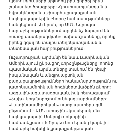
պետությունների միջոցով իրագործել իրեն
շահավետ ծրագրերը։ Հյուսիսատլանտյան և
եվրակենտրոն աշխարհաքաղաքական
հայեցակարգերին բնորոշ հակասությունները
հանգեցնում են նրան, որ ԱՄՆ-Եվրոպա
հարաբերություններում արդեն նշմարվում են
«սառըպատերազմյան» նախանշանները, որոնք
իրենց զգալ են տալիս տեղեկատվական և
տնտեսական հարթություններում։
Ուշադրության արժանի են նաև Լատինական
Ամերիկայում ընթացող գործընթացները, որոնց
պատմական արմատները տանում են դեպի
իսպանական և անգլոսաքսոնյան
քաղաքակրթությունների հակամարտությունն ու
լատինաամերիկյան հոգեկերտվածքին բնորոշ
ազգային-ազատագրական, իսկ հետագայում՝
«ձախ» կողմնորոշում ունեցող շարժումները։
«Լատինաամերիկյան» սառը պատերազմն
ընթանում է ԱՄՆ առաջին «կայսերական»
հայեցակարգի` Մոնրոյի դոկտրինի
համատեքստում։ Որպես նոր երանգ կարելի է
համարել նախկին քաղաքակրթական