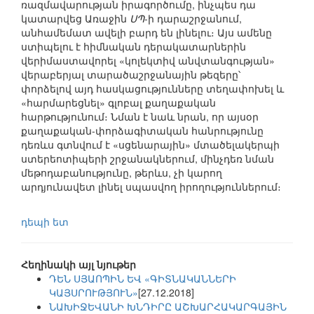
ռազմավարության իրագործումը, ինչպես դա
կատարվեց Առաջին
ՍՊ
-ի դարաշրջանում,
անհամեմատ ավելի բարդ են լինելու։ Այս ամենը
ստիպելու է հիմնական դերակատարներին
վերիմաստավորել «կոլեկտիվ անվտանգության»
վերաբերյալ տարածաշրջանային թեզերը՝
փորձելով այդ հասկացությունները տեղափոխել և
«հարմարեցնել» գլոբալ քաղաքական
հարթությունում։ Նման է նաև նրան, որ այսօր
քաղաքական-փորձագիտական հանրությունը
դեռևս գտնվում է «սցենարային» մտածելակերպի
ստերեոտիպերի շրջանակներում, մինչդեռ նման
մեթոդաբանությունը, թերևս, չի կարող
արդյունավետ լինել սպասվող իրողություններում։
դեպի ետ
Հեղինակի այլ նյութեր
ԴԵՆ ՍՅԱՈՊԻՆ ԵՎ «ԳԻՏՆԱԿԱՆՆԵՐԻ
ԿԱՅՍՐՈՒԹՅՈՒՆ»
[27.12.2018]
ՆԱԽԻՋԵՎԱՆԻ ԽՆԴԻՐԸ ԱՇԽԱՐՀԱԿԱՐԳԱՅԻՆ