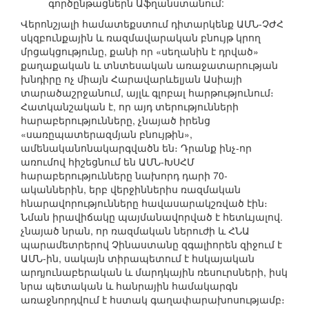
գործընթացներն Աֆղանստանում:
Վերոնշյալի համատեքստում դիտարկենք ԱՄՆ-ՉԺՀ
սկզբունքային և ռազմավարական բնույթ կրող
մրցակցությունը, քանի որ «սեղանին է դրված»
քաղաքական և տնտեսական առաջատարության
խնդիրը ոչ միայն Հարավարևելյան Ասիայի
տարածաշրջանում, այլև գլոբալ հարթությունում։
Հատկանշական է, որ այդ տերությունների
հարաբերությունները, չնայած իրենց
«սառըպատերազմյան բնույթին»,
ամենականոնակարգվածն են։ Դրանք ինչ-որ
առումով հիշեցնում են ԱՄՆ-ԽՍՀՄ
հարաբերությունները նախորդ դարի 70-
ականներին, երբ վերջիններիս ռազմական
հնարավորությունները հավասարակշռված էին։
Նման իրավիճակը պայմանավորված է հետևյալով.
չնայած նրան, որ ռազմական ներուժի և ՀՆԱ
պարամետրերով Չինաստանը զգալիորեն զիջում է
ԱՄՆ-ին, սակայն տիրապետում է հսկայական
արդյունաբերական և մարդկային ռեսուրսների, իսկ
նրա պետական և հանրային համակարգն
առաջնորդվում է հստակ գաղափարախոսությամբ։