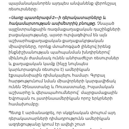
պայմանականորեն այդպես անվանենք վերոնշյալ
ռեսուրսները։
«Սառը պատերազմ-2»-ի դերակատարները և
հակամարտության ասիմետրիկ բնույթը.
Չնայած
այլընտրանքային ռազմաքաղաքական դաշինքների
բացակայությանը, այսօր ուրվագծվում են այն
աշխարհաքաղաքական-քաղաքակրթական
միավորները, որոնք մտահոգված լինելով իրենց
ինքնիշխանության պահպանման խնդիրներով՝
միևնույն ժամանակ ունեն անհրաժեշտ ռեսուրսներ
և քաղաքական կամք (ինչը նույնպես
կարևորագույն ռեսուրս է) ամերիկյան
էքսպանսիային դիմակայելու համար։ Գլոբալ
հարթությունում նման միավորների կարգավիճակ
ունեն Չինաստանը և Ռուսաստանը, Իսլամական
աշխարհը և վերապահումներով` մայրցամաքային
Եվրոպան ու լատինաամերիկյան որոշ երկրների
համախումբը։
Պետք է արձանագրել, որ սկզբնական փուլում այդ
դերակատարների դիմադրությունն ամերիկյան
ազդեցությանը կրում էր ավելի շուտ