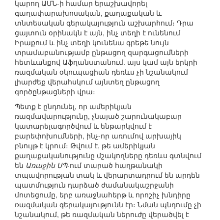
կարող ԱՄՆ-ի համար երաշխավորել
գաղափարախոսական, քաղաքական և
տնտեսական գերակայություն աշխարհում։ Դրա
ցայտուն օրինակն է այն, ինչ տեղի է ունենում
Իրաքում և ինչ տեղի կունենա գրեթե նույն
տրամաբանությամբ ընթացող զարգացումների
հետևանքով Աֆղանստանում. այս կամ այն երկրի
ռազմական օկուպացիան դեռևս չի նշանակում
լիարժեք վերահսկում այնտեղ ընթացող
գործընթացների վրա։
Պետք է ընդունել, որ ամերիկյան
ռազմավարությունը, չնայած շարունակաբար
կատարելագործվում և ենթարկվում է
բարեփոխումների, ինչ-որ առումով արխայիկ
բնույթ է կրում։ Թվում է, թե ամերիկյան
քաղաքականությունը մշակողները դեռևս գտնվում
են
Առաջին ՍՊ
-ում տարած հաղթանակի
տպավորության տակ և վերարտադրում են արդեն
պատմություն դարձած ժամանակաշրջանի
մոտեցումը, երբ առաջնահերթ և որոշիչ խնդիրը
ռազմական գերակայությունն էր։ Նման պնդումը չի
նշանակում, թե ռազմական ներուժը վերածվել է