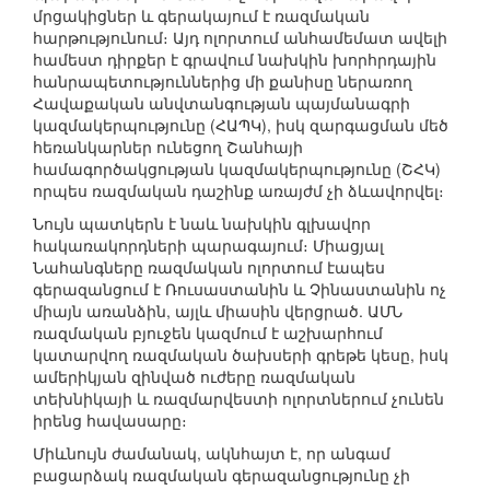
մրցակիցներ և գերակայում է ռազմական
հարթությունում։ Այդ ոլորտում անհամեմատ ավելի
համեստ դիրքեր է գրավում նախկին խորհրդային
հանրապետություններից մի քանիսը ներառող
Հավաքական անվտանգության պայմանագրի
կազմակերպությունը (ՀԱՊԿ), իսկ զարգացման մեծ
հեռանկարներ ունեցող Շանհայի
համագործակցության կազմակերպությունը (ՇՀԿ)
որպես ռազմական դաշինք առայժմ չի ձևավորվել։
Նույն պատկերն է նաև նախկին գլխավոր
հակառակորդների պարագայում։ Միացյալ
Նահանգները ռազմական ոլորտում էապես
գերազանցում է Ռուսաստանին և Չինաստանին ոչ
միայն առանձին, այլև միասին վերցրած. ԱՄՆ
ռազմական բյուջեն կազմում է աշխարհում
կատարվող ռազմական ծախսերի գրեթե կեսը, իսկ
ամերիկյան զինված ուժերը ռազմական
տեխնիկայի և ռազմարվեստի ոլորտներում չունեն
իրենց հավասարը։
Միևնույն ժամանակ, ակնհայտ է, որ անգամ
բացարձակ ռազմական գերազանցությունը չի