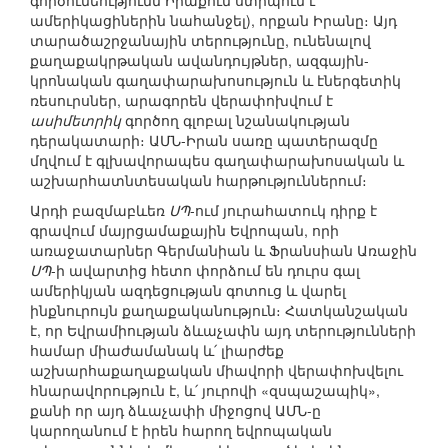
գործունեությունն Իրաքում ստիպում է
ամերիկացիներին նահանջել), որքան Իրանը։ Այդ
տարածաշրջանային տերությունը, ունենալով
քաղաքակրթական ավանդույթներ, ազգային-
կրոնական գաղափարախոսություն և էներգետիկ
ռեսուրսներ, արագորեն վերափոխվում է
ասիմետրիկ
գործող գլոբալ նշանակության
դերակատարի։ ԱՄՆ-Իրան սառը պատերազմը
մղվում է գլխավորապես գաղափարախոսական և
աշխարհատնտեսական հարթություններում։
Արդի բազմաբևեռ
ՍՊ
-ում յուրահատուկ դիրք է
գրավում մայրցամաքային Եվրոպան, որի
առաջատարներ Գերմանիան և Ֆրանսիան Առաջին
ՍՊ
-ի ավարտից հետո փորձում են դուրս գալ
ամերիկյան ազդեցության գոտուց և վարել
ինքնուրույն քաղաքականություն։ Հատկանշական
է, որ Եվրամիության ձևաչափն այդ տերությունների
համար միաժամանակ և՛ լիարժեք
աշխարհաքաղաքական միավորի վերափոխվելու
հնարավորություն է, և՛ յուրովի «զսպաշապիկ»,
քանի որ այդ ձևաչափի միջոցով ԱՄՆ-ը
կարողանում է իրեն հարող եվրոպական