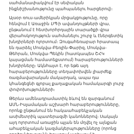
սահմանափակվում էր սեփական
ինքնիշխանությունը պահպանելու hարցերով)։
Այսօր ռուս-ամերիկյան մրցակցությունը, որը
հենվում է Առաջին
ՍՊ
-ի ավանդույթների վրա,
ընթանում է հետխորհրդային տարածքի վրա
վերահսկողություն սահմանելու շուրջ և էներգետիկ
խնդիրների ոլորտում։ Զուգահեռաբար հրատապ
են դարձել Մոսկվա-Բեռլին-Փարիզ, Մոսկվա-
Թեհրան, Մոսկվա-Պեկին (հատկապես ՇՀԿ
կայացման համատեքստում) հարաբերությունների
խնդիրները։ Ակնհայտ է, որ եթե այդ
հարաբերությունները տեղափոխվեն լիարժեք
ռազմավարական մակարդակ, ապա դա
կհանգեցնի գլոբալ քաղաքական համակարգի լուրջ
փոփոխությունների։
Թերևս ամենադրամատիկ ձևով են զարգանում
ԱՄՆ-Իսլամական աշխարհ հարաբերությունները,
որոնք ընթանում են հակաահաբեկչական
ասիմետրիկ պատերազմի կանոններով։ Սակայն
այդ ոլորտում առաջին պլան են մղվել ոչ այնքան
ահաբեկչական կազմակերպությունները (որոնց