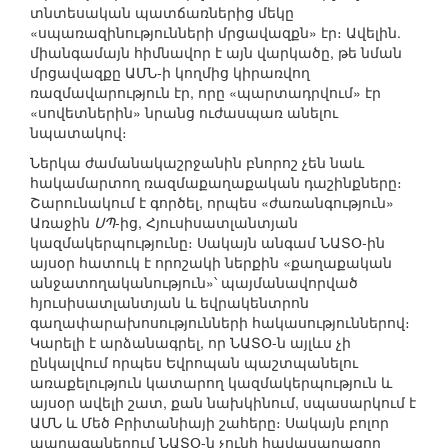
տնտեսական պատճառներից մեկը
«սպառազինությունների մրցավազքն» էր։ Ավելին.
միանգամայն հիմնավոր է այն վարկածը, թե նման
մրցավազքը ԱՄՆ-ի կողմից կիրառվող
ռազմավարություն էր, որը «պարտադրվում» էր
«սովետներին» նրանց ուժասպառ անելու
նպատակով։
Ներկա ժամանակաշրջանին բնորոշ չեն նաև
հակամարտող ռազմաքաղաքական դաշինքները։
Շարունակում է գործել, որպես «ժառանգություն»
Առաջին
ՍՊ
-ից, Հյուսիսատլանտյան
կազմակերպությունը։ Սակայն անգամ ՆԱՏՕ-ին
այսօր հատուկ է որոշակի ներքին «քաղաքական
անջատողականություն»՝ պայմանավորված
հյուսիսատլանտյան և եվրակենտրոն
գաղափարախոսությունների հակասություններով։
Կարելի է արձանագրել, որ ՆԱՏՕ-ն այլևս չի
ընկալվում որպես Եվրոպան պաշտպանելու
առաքելություն կատարող կազմակերպություն և
այսօր ավելի շատ, քան նախկինում, սպասարկում է
ԱՄՆ և Մեծ Բրիտանիայի շահերը։ Սակայն բոլոր
պարագաներում ՆԱՏՕ-ն չունի հավասարազոր