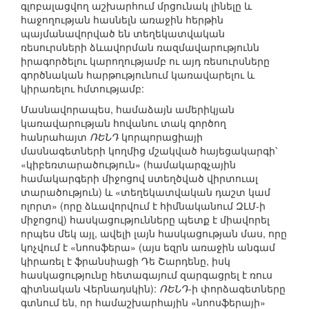
գլոբալացվող աշխարհում մրցունակ լինելը և
հաջողության հասնելն առաջին հերթին
պայմանավորված են տեղեկատվական
ռեսուրսների ձևավորման ռազմավարությունն
իրագործելու կարողությամբ ու այդ ռեսուրսները
գործնական հարթությունում կառավարելու և
կիրառելու հմտությամբ:
Մասնավորապես, համաձայն ամերիկյան
կառավարության հովանու տակ գործող
հանրահայտ
ՌԵՆԴ
կորպորացիայի
մասնագետների կողմից մշակված հայեցակարգի՝
«կիբեռտարածություն» (համակարգչային
համակարգերի միջոցով ստեղծված վիրտուալ
տարածություն) և «տեղեկատվական դաշտ կամ
ոլորտ» (որը ձևավորվում է հիմնականում ԶԼՄ-ի
միջոցով) հասկացությունները պետք է միավորել
որպես մեկ այլ, ավելի լայն հասկացության մաս, որը
կոչվում է «նոոսֆերա» (այս եզրն առաջին անգամ
կիրառել է ֆրանսիացի Դե Շարդենը, իսկ
հասկացությունը հետագայում զարգացրել է ռուս
գիտնական Վերնադսկին):
ՌԵՆԴ
-ի փորձագետները
գտնում են, որ համաշխարհային «նոոսֆերայի»