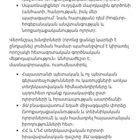
Սպառնալիքներ՝ ուղղված մարդկային գործոնի
(անհատի, հանրության, իսկ մեր
պարագայում` նաև հայության) դեմ (հոգևոր-
հոգեբանական անվտանգության և
նոոքաղաքականության ոլորտ):
Վերոնշյալ խնդիրների (որոնց ցանկը կարելի է
ընդլայնել) լուծման համար պահանջվում է կիրառել
որոշակի հետազոտական-գործնական
մեթոդաբանություն։ Անհրաժեշտ է,
մասնավորապես, ուսումնասիրել.
Հայաստանի պետական և ոչ պետական
գերատեսչությունների ու կառույցների առկա
տեղեկատվական հիմնախնդիրները և
այդուհետ դրանք դասակարգել ըստ
ոլորտների և հրատապության աստիճանի։
ՏԱ
բնագավառում եղած միջազգային փորձը
(նոոքաղաքականության և տեխնիկական
ոլորտներում) և այն համադրել հայաստանյան
իրողությունների հետ։
ՀՀ և ԼՂՀ տեղեկատվական ոլորտի
իրավաբանական դաշտը
ՏԱ
ազգային