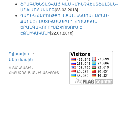
ՖՐԱԳՄԵՆՏԱՑՎԱԾ ԿԱՄ «ՄԻՆՉՎԵՍՏՖԱԼՅԱՆ»
ԱՇԽԱՐՀԱԿԱՐԳ
[28.03.2018]
ԳԱԳԻԿ ՀԱՐՈՒԹՅՈՒՆՅԱՆ. «ԿԱՌԱՎԱՐԵԼԻ
ՔԱՈՍԸ» ԱՍՏԻՃԱՆԱԲԱՐ ԿՐՈՆԱԿԱՆ
ԵՐԱՆԳԱՎՈՐՈՒՄԸ ՓՈԽՈՒՄ Է
ԷԹՆԻԿԱԿԱՆԻ
[22.01.2018]
Գլխավոր
⋅
Մեր մասին
© ՑԱՆՑԱՅԻՆ
ՀԵՏԱԶՈՏԱԿԱՆ ԻՆՍՏԻՏՈՒՏ