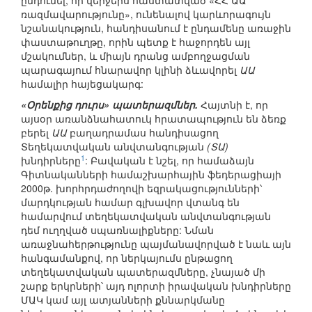
ընդունել, որ վերջերս հաստատված «ՀՀ ԱԱ
ռազմավարությունը», ունենալով կարևորագույն
նշանակություն, հանդիսանում է ընդամենը առաջին
փաստաթուղթը, որին պետք է հաջորդեն այլ
մշակումներ, և միայն դրանց ամբողջացման
պարագայում հնարավոր կլինի ձևավորել
ԱԱ
համալիր հայեցակարգ:
«Օրենքից դուրս» պատերազմներ.
Հայտնի է, որ
այսօր առանձնահատուկ հրատապություն են ձեռք
բերել
ԱԱ
բաղադրամաս հանդիսացող
Տեղեկատվական անվտանգության
(ՏԱ)
1
խնդիրները
: Բավական է նշել, որ համաձայն
Գիտնականների համաշխարհային ֆեդերացիայի
2000թ. խորհրդաժողովի եզրակացությունների՝
մարդկության համար գլխավոր վտանգ են
համարվում տեղեկատվական անվտանգության
դեմ ուղղված սպառնալիքները: Նման
առաջնահերթությունը պայմանավորված է նաև այն
հանգամանքով, որ ներկայումս ընթացող
տեղեկատվական պատերազմները, չնայած մի
շարք երկրների՝ այդ ոլորտի իրավական խնդիրները
ՄԱԿ կամ այլ ատյանների քննարկմանը