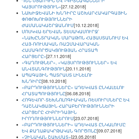
ԴԵՆ ՍՅԱՈՊԻՆ ԵՎ «ԳԻՏՆԱԿԱՆՆԵՐԻ
ԿԱՅՍՐՈՒԹՅՈՒՆ»
[27.12.2018]
ՆԱԽԻՋԵՎԱՆԻ ԽՆԴԻՐԸ ԱՇԽԱՐՀԱԿԱՐԳԱՅԻՆ
ՓՈՓՈԽՈՒԹՅՈՒՆՆԵՐԻ
ԺԱՄԱՆԱԿԱՇՐՋԱՆՈՒՄ
[10.12.2018]
ՄՈՍԿՎԱ-ԵՐԵՎԱՆ ՏԵՍԱԿԱՄՈՒՐՋ՝
«ՆԱԽԸՆՏՐԱԿԱՆ ՄԱՐԱԹՈՆ ՀԱՅԱՍՏԱՆՈՒՄ ԵՎ
ՀԱՅ-ՌՈՒՍԱԿԱՆ ՌԱԶՄԱՎԱՐԱԿԱՆ
ՀԱՄԱԳՈՐԾԱԿՑՈՒԹՅԱՆ ՀՐԱՏԱՊ
ՀԱՐՑԵՐԸ»
[27.11.2018]
«ԳԱՂՈՒԹՆԵՐ», «ԿԱՅՍՐՈՒԹՅՈՒՆՆԵՐ» ԵՎ
ԱՆՎՏԱՆԳՈՒԹՅՈՒՆ
[20.11.2018]
ԱՊԱԳԱՅԻՆ ՊԱՏՐԱՍՏ ԼԻՆԵԼՈՒ
ԽՆԴԻՐԸ
[08.10.2018]
«ԲԱՐԴՈՒԹՅՈՒՆՆԵՐԸ» ԱԴԵԿՎԱՏ ԸՆԿԱԼԵԼՈՒ
ՀՐԱՏԱՊՈՒԹՅՈՒՆԸ
[06.08.2018]
ՀՈԳԵՎՈՐ-ՏԵԽՆՈԼՈԳԻԱԿԱՆ ՌԵՍՈՒՐՍՆԵՐԸ ԵՎ
ԴԱՇՆԱԿՑԱՅԻՆ ՀԱՐԱԲԵՐՈՒԹՅՈՒՆՆԵՐԻ
ՀԱՐՑԵՐԸ ՀԻԲՐԻԴԱՅԻՆ
ԻՐՈՂՈՒԹՅՈՒՆՆԵՐՈՒՄ
[23.07.2018]
«ԲԱՐԴՈՒԹՅՈՒՆՆԵՐԻ» ԱԴԵԿՎԱՏ ԸՆԿԱԼՈՒՄԸ
ԵՎ ՔԱՂԱՔԱԿՐԹԱԿԱՆ ԳՈՐԾՈՆԸ
[09.07.2018]
«ՉԻՆԱԿԱՆ ՇԱԽՄԱՏ»
[23.05.2018]