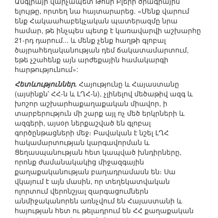
Անգլիայի վարչապետ Թոնի Բլերի ծրագրային
ելույթը, որտեղ նա հայտարարեց. «Մենք վարում
ենք Հակաահաբեկչական պատերազմը նրա
համար, թե ինչպես պետք է կառավարվի աշխարհը
21-րդ դարում... և մենք չենք հաղթի գլոբալ
ծայրահեղականության դեմ ճակատամարտում,
եթե չշահենք այն արժեքային համակարգի
հարթությունում»:
Հետևություններ.
Հայությունը և Հայաստանը
(այսինքն՝ ՀՀ-ն և ԼՂՀ-ն), չլինելով մեծաթիվ ազգ և
խոշոր աշխարհաքաղաքական միավոր, ի
տարբերություն մի շարք այլ ոչ մեծ երկրների և
ազգերի, այսօր ներքաշված են գլոբալ
գործընթացների մեջ։ Բավական է նշել ԼՂՀ
հակամարտության կարգավորման և
Ցեղասպանության հետ կապված խնդիրները,
որոնք ժամանակակից միջազգային
քաղաքականության բաղադրամասն են։ Սա
վկայում է այն մասին, որ տեղեկատվական
ոլորտում վերոնշյալ զարգացումներն
անմիջականորեն առնչվում են Հայաստանի և
հայության հետ ու թելադրում են ՀՀ քաղաքական