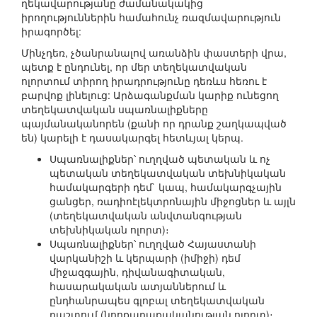
ղեկավարությանը ժամանակակից
իրողություններին համահունչ ռազմավարություն
իրագործել:
Մինչդեռ, չծանրանալով առանձին փաստերի վրա,
պետք է ընդունել, որ մեր տեղեկատվական
ոլորտում տիրող իրադրությունը դեռևս հեռու է
բարվոք լինելուց: Արձագանքման կարիք ունեցող
տեղեկատվական սպառնալիքները
պայմանականորեն (քանի որ դրանք շաղկապված
են) կարելի է դասակարգել հետևյալ կերպ.
Սպառնալիքներ՝ ուղղված պետական և ոչ
պետական տեղեկատվական տեխնիկական
համակարգերի դեմ` կապ, համակարգչային
ցանցեր, ռադիոէլեկտրոնային միջոցներ և այլն
(տեղեկատվական անվտանգության
տեխնիկական ոլորտ)։
Սպառնալիքներ՝ ուղղված Հայաստանի
վարկանիշի և կերպարի (իմիջի) դեմ
միջազգային, դիվանագիտական,
հասարակական ատյաններում և
ընդհանրապես գլոբալ տեղեկատվական
դաշտում (նոոքաղաքականության ոլորտ)։