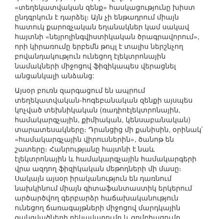
«տեղեկատվական զենք» հասկացությունը խիստ
ընդգրկուն է դարձել։ Այն չի ենթադրում միայն
հատուկ քարոզչական եղանակներ կամ սակավ
հայտնի «նեյրոլինգվիստիկական ծրագրավորում»,
որի կիրառումը երբեմն թույլ է տալիս ներշնչող
բովանդակություն ունեցող էլեկտրոնային
նամակների միջոցով ֆիզիկապես վերացնել
անցանկալի անձանց:
Այսօր բուռն զարգացում են ապրում
տեղեկատվական-հոգեբանական զենքի այսպես
կոչված տեխնիկական (ռադիոէլեկտրոնային,
համակարգչային, քիմիական, կենսաբանական)
տարատեսակները։ Դրանցից մի քանիսին, օրինակ`
«համակարգչային վիրուսներին», ծանոթ են
շատերը։ Հանրությանը հայտնի է նաև
էլեկտրոնային և համակարգչային համակարգերի
վրա ազդող ֆիզիկական մեթոդների մի մասը։
Սակայն այսօր իրականություն են դառնում
նախկինում միայն գիտաֆանտաստիկ երկերում
արծարծվող գերբարձր հաճախականություն
ունեցող ճառագայթների միջոցով մարդկային
զանգվածների ղեկավարումը և զոմբիացումը,