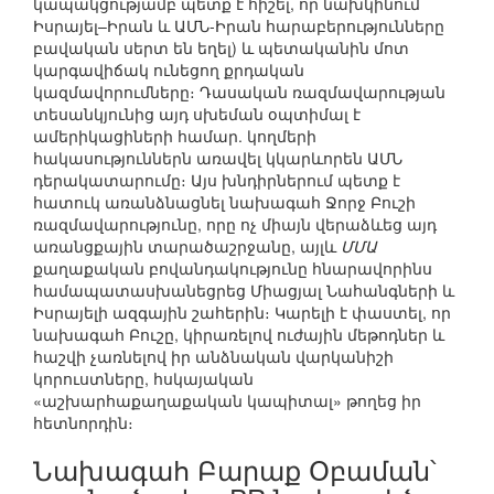
կապակցությամբ պետք է հիշել, որ նախկինում
Իսրայել–Իրան և ԱՄՆ-Իրան հարաբերությունները
բավական սերտ են եղել) և պետականին մոտ
կարգավիճակ ունեցող քրդական
կազմավորումները։ Դասական ռազմավարության
տեսանկյունից այդ սխեման օպտիմալ է
ամերիկացիների համար. կողմերի
հակասություններն առավել կկարևորեն ԱՄՆ
դերակատարումը։ Այս խնդիրներում պետք է
հատուկ առանձնացնել նախագահ Ջորջ Բուշի
ռազմավարությունը, որը ոչ միայն վերաձևեց այդ
առանցքային տարածաշրջանը, այլև
ՄՄԱ
քաղաքական բովանդակությունը հնարավորինս
համապատասխանեցրեց Միացյալ Նահանգների և
Իսրայելի ազգային շահերին։ Կարելի է փաստել, որ
նախագահ Բուշը, կիրառելով ուժային մեթոդներ և
հաշվի չառնելով իր անձնական վարկանիշի
կորուստները, հսկայական
«աշխարհաքաղաքական կապիտալ» թողեց իր
հետնորդին։
Նախագահ Բարաք Օբաման՝