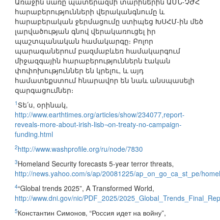
Առաջին սառը պատերազմի տարիներին ԱՄՆ-ՉԺՀ
հարաբերությունների վերականգնումը և
հարաբերական ջերմացումը ստիպեց ԽՍՀՄ-ին մեծ
լարվածության գնով վերակառուցել իր
պաշտպանական համակարգը։ Բոլոր
պարագաներում բազմաբևեռ համակարգում
միջազգային հարաբերություններն էական
փոփոխություններ են կրելու, և այդ
համատեքստում հնարավոր են նաև անսպասելի
զարգացումներ։
1
Տե՛ս, օրինակ,
http://www.earthtimes.org/articles/show/234077,report-
reveals-more-about-irish-lisb¬on-treaty-no-campaign-
funding.html
2
http://www.washprofile.org/ru/node/7830
3
Homeland Security forecasts 5-year terror threats,
http://news.yahoo.com/s/ap/20081225/ap_on_go_ca_st_pe/homel
4
“Global trends 2025”, A Transformed World,
http://www.dni.gov/nic/PDF_2025/2025_Global_Trends_Final_Rep
5
Константин Симонов, “Россия идет на войну”,