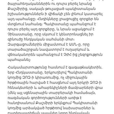
ծայրահեղականներին ու դուրս բերել նրանց
Քաշմիրից, սակայն թուլացած պակիստանյան
իշխանություններն ի վիճակի չեն լինում կատարել
այդ պահանջը։ Հնդիկները լրացուցիչ զորքեր են
մտցնում նահանգ։ Պակիստանը պահանջում է
դուրս բերել այդ զորքերը, և նրան աջակցում է
Չինաստանը, որը սկսում է կենտրոնացնել իր
զինուժը հնդկական սահմանի մոտ։
Զարգացումներին միջամտում է ԱՄՆ-ը, որը
տարածաշրջան նավատորմ է ուղարկում և
վճռականորեն պահանջում է ՉԺՀ-ից չեզոքություն
պահպանել։
Հակամարտությունը հասնում է գագաթնակետին,
երբ Հնդկաստանը, երկյուղելով Պակիստանի
կողմից ԶՈԶ-ի կիրառումից, ոչ միջուկային
հրթիռային հարված է հասցնում այդ երկրի ԶՈԶ-ի
հենակետերի և ահաբեկիչների ճամբարների վրա
(մեկ այլ սցենարային տարբերակի համաձայն,
ռազմական գործողությունների առիթ է
հանդիսանում Քաշմիրի երկնքում Պակիստանի
կողմից արձակված հրթիռով նախարարներ և
բարձրաստիճան սպաներ կրող հնդկական