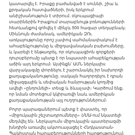
կատարվել է. Իրաքը բաժանված է սուննի, շիա և
քրդական հատվածների, իսկ երկրում
անիշխանություն է տիրում. օկուպացիայի
տարիներին Իրաքում տարաբնույթ բռնությունների
հետևանքով զոհվել է մինչև 500 հազար տեղաբնակ։
Միևնույն ժամանակ, ամերիկյան ԶՈւ
առկայությունը որոշ չափով սահմանափակում է
ահաբեկչությունը և միջդավանական բախումները,
և կարելի է ենթադրել, որ օկուպացիոն զորքերի
դուրսբերումը պետք է որ նպաստի ահաբեկչության
աճին այդ երկրում։ Այսինքն՝ ԱՄՆ ներկայիս
վարչակազմը փորձելու է շարունակել իր նախորդի
քաղաքականությունը, սակայն հաղորդելու է դրան
միջազգային և սեփական հանրության կողմից
ավելի «ընդունելի» տեսք և ձևաչափ։ Կարծում ենք,
որ նման մոտեցում կկիրառվի նաև ամերիկյան
քաղաքականության այլ ուղղություններում։
Բոլոր պարագաներում պետք է փաստել, որ
«միջուկային շեշտադրումները»
ՄՄԱ
-ում նկատելի
մեղմվել են։ Ներկայումս միջուկային պատերազմի
խնդիրն առավել ակտուալացել է Հնդկաստան-
Պակիստան հարաբերությունների հարթությունում։