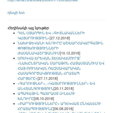
դեպի ետ
Հեղինակի այլ նյութեր
ԴԵՆ ՍՅԱՈՊԻՆ ԵՎ «ԳԻՏՆԱԿԱՆՆԵՐԻ
ԿԱՅՍՐՈՒԹՅՈՒՆ»
[27.12.2018]
ՆԱԽԻՋԵՎԱՆԻ ԽՆԴԻՐԸ ԱՇԽԱՐՀԱԿԱՐԳԱՅԻՆ
ՓՈՓՈԽՈՒԹՅՈՒՆՆԵՐԻ
ԺԱՄԱՆԱԿԱՇՐՋԱՆՈՒՄ
[10.12.2018]
ՄՈՍԿՎԱ-ԵՐԵՎԱՆ ՏԵՍԱԿԱՄՈՒՐՋ՝
«ՆԱԽԸՆՏՐԱԿԱՆ ՄԱՐԱԹՈՆ ՀԱՅԱՍՏԱՆՈՒՄ ԵՎ
ՀԱՅ-ՌՈՒՍԱԿԱՆ ՌԱԶՄԱՎԱՐԱԿԱՆ
ՀԱՄԱԳՈՐԾԱԿՑՈՒԹՅԱՆ ՀՐԱՏԱՊ
ՀԱՐՑԵՐԸ»
[27.11.2018]
«ԳԱՂՈՒԹՆԵՐ», «ԿԱՅՍՐՈՒԹՅՈՒՆՆԵՐ» ԵՎ
ԱՆՎՏԱՆԳՈՒԹՅՈՒՆ
[20.11.2018]
ԱՊԱԳԱՅԻՆ ՊԱՏՐԱՍՏ ԼԻՆԵԼՈՒ
ԽՆԴԻՐԸ
[08.10.2018]
«ԲԱՐԴՈՒԹՅՈՒՆՆԵՐԸ» ԱԴԵԿՎԱՏ ԸՆԿԱԼԵԼՈՒ
ՀՐԱՏԱՊՈՒԹՅՈՒՆԸ
[06.08.2018]