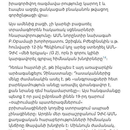
իրագործվող ռազմավա-րությունը կարող է և
էապես ազդել ցանկացած բնականոն թվացող
գործընթացի վրա։
Այս ամենից բացի, չի կարելի բացառել
տրամագծորեն հակառակ սցենարների
հնարավորությունը։ ԱՄՆ նորընտիր նախագահ
Բ.Օբամայի խորհրդատու Զբիգնև Բժեզինսկին ս.թ.
հունվարի 12-ին Պեկինում կոչ արեց ստեղծել ԱՄՆ-
ՉԺՀ «մեծ երկյակ»
(G 2)
, որն ի զորու կլինի
14
կարգավորել գլոբալ հիմնական խնդիրները
։
Դեռևս հայտնի չէ, թե ինչպես է այդ առաջարկին
արձագանքելու Չինաստանը։ Դասականներից
մեկը ժամանակին ասել է, թե «անգլոսաքսերի հետ
բարեկամություն անելը առավել վտանգավոր է,
քան նրանց դեմ հակամարտելը»։ Այս հանգամանքը
պետք է որ լավ ըմբռնած լինեն 19-րդ դարում
«օպիումային պատերազմներում»
բրիտանացիների կողմից ստորացում ապրած
չինացիները։ Արդեն մեր դարաշրջանում ՉԺՀ-ԱՄՆ
քաղաքական հարաբերությունների հիմնական
կնճիռը Թայվանի խնդիրն է։ Միևնույն ժամանակ,