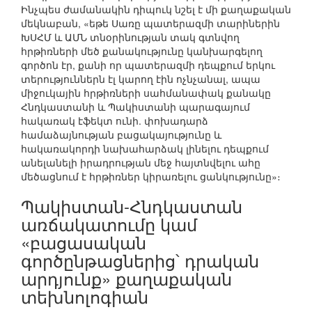
Ինչպես ժամանակին դիպուկ նշել է մի քաղաքական
մեկնաբան, «եթե Սառը պատերազմի տարիներին
ԽՍՀՄ և ԱՄՆ տնօրինության տակ գտնվող
հրթիռների մեծ քանակությունը կանխարգելող
գործոն էր, քանի որ պատերազմի դեպքում երկու
տերություններն էլ կարող էին ոչնչանալ, ապա
միջուկային հրթիռների սահմանափակ քանակը
Հնդկաստանի և Պակիստանի պարագայում
հակառակ էֆեկտ ունի. փոխադարձ
համաձայնության բացակայությունը և
հակառակորդի նախահարձակ լինելու դեպքում
անելանելի իրադրության մեջ հայտնվելու ահը
մեծացնում է հրթիռներ կիրառելու ցանկությունը»։
Պակիստան-Հնդկաստան
առճակատումը կամ
«բացասական
գործընթացներից՝ դրական
արդյունք» քաղաքական
տեխնոլոգիան