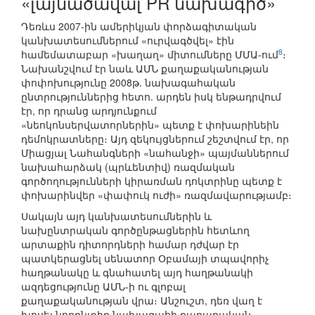
«լայնածավալ PR նախագիծ»
Դեռևս 2007-ին ամերիկյան փորձագիտական
կանխատեսումներում «ուրվագծվել» էին
8
համեմատաբար «խաղաղ» միտումները ՄՄԱ-ում
։
Նախանշվում էր նաև ԱՄՆ քաղաքականության
փոփոխությունը 2008թ. նախագահական
ընտրություններից հետո. արդեն իսկ ենթադրվում
էր, որ դրանց արդյունքում
«նեոկոնսերվատորներին» պետք է փոխարինեին
դեմոկրատները։ Այդ զեկույցներում շեշտվում էր, որ
Միացյալ Նահանգների «նահանջի» պայմաններում
նախահարձակ (պրևենտիվ) ռազմական
գործողությունների կիրառման դոկտրինը պետք է
փոխարինվեր «փափուկ ուժի» ռազմավարությամբ։
Սակայն այդ կանխատեսումներին և
նախընտրական գործընթացներին հետևող
արտաքին դիտորդների համար դժվար էր
պատկերացնել սենատոր Օբամայի տպավորիչ
հաղթանակը և գնահատել այդ հաղթանակի
ազդեցությունը ԱՄՆ-ի ու գլոբալ
քաղաքականության վրա։ Անշուշտ, դեռ վաղ է
խոսել նորընտիր նախագահի քաղաքական