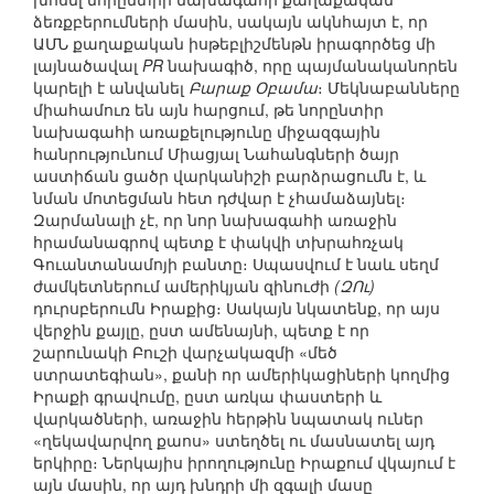
ձեռքբերումների մասին, սակայն ակնհայտ է, որ
ԱՄՆ քաղաքական իսթեբլիշմենթն իրագործեց մի
լայնածավալ
PR
նախագիծ, որը պայմանականորեն
կարելի է անվանել
Բարաք Օբամա
։ Մեկնաբանները
միահամուռ են այն հարցում, թե նորընտիր
նախագահի առաքելությունը միջազգային
հանրությունում Միացյալ Նահանգների ծայր
աստիճան ցածր վարկանիշի բարձրացումն է, և
նման մոտեցման հետ դժվար է չհամաձայնել։
Զարմանալի չէ, որ նոր նախագահի առաջին
հրամանագրով պետք է փակվի տխրահռչակ
Գուանտանամոյի բանտը։ Սպասվում է նաև սեղմ
ժամկետներում ամերիկյան զինուժի
(ԶՈւ)
դուրսբերումն Իրաքից։ Սակայն նկատենք, որ այս
վերջին քայլը, ըստ ամենայնի, պետք է որ
շարունակի Բուշի վարչակազմի «մեծ
ստրատեգիան», քանի որ ամերիկացիների կողմից
Իրաքի գրավումը, ըստ առկա փաստերի և
վարկածների, առաջին հերթին նպատակ ուներ
«ղեկավարվող քաոս» ստեղծել ու մասնատել այդ
երկիրը։ Ներկայիս իրողությունը Իրաքում վկայում է
այն մասին, որ այդ խնդրի մի զգալի մասը