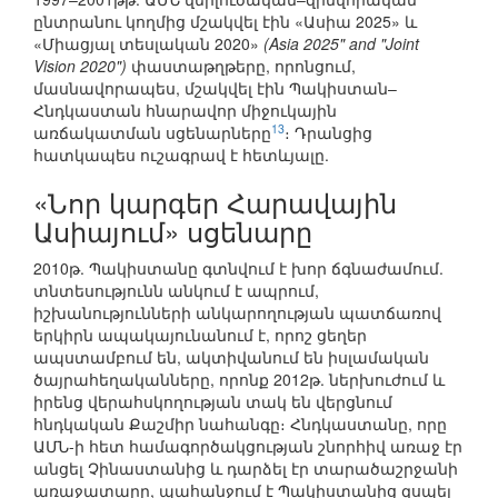
ընտրանու կողմից մշակվել էին «Ասիա 2025» և
«Միացյալ տեսլական 2020»
(Asia 2025" and "Joint
Vision 2020")
փաստաթղթերը, որոնցում,
մասնավորապես, մշակվել էին Պակիստան–
Հնդկաստան հնարավոր միջուկային
13
առճակատման սցենարները
։ Դրանցից
հատկապես ուշագրավ է հետևյալը.
«Նոր կարգեր Հարավային
Ասիայում» սցենարը
2010թ. Պակիստանը գտնվում է խոր ճգնաժամում.
տնտեսությունն անկում է ապրում,
իշխանությունների անկարողության պատճառով
երկիրն ապակայունանում է, որոշ ցեղեր
ապստամբում են, ակտիվանում են իսլամական
ծայրահեղականները, որոնք 2012թ. ներխուժում և
իրենց վերահսկողության տակ են վերցնում
հնդկական Քաշմիր նահանգը։ Հնդկաստանը, որը
ԱՄՆ-ի հետ համագործակցության շնորհիվ առաջ էր
անցել Չինաստանից և դարձել էր տարածաշրջանի
առաջատարը, պահանջում է Պակիստանից զսպել