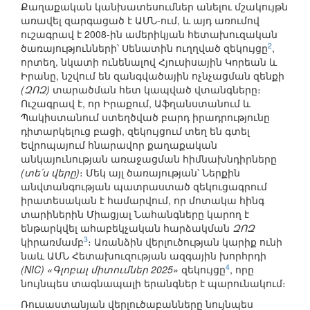
Քաղաքական կանխատեսումներ անելու մշակույթն
առավել զարգացած է ԱՄՆ-ում, և այդ առումով
ուշագրավ է 2008-ին ամերիկյան հետախուզական
2
ծառայությունների՝ Սենատին ուղղված զեկույցը
,
որտեղ, նկատի ունենալով Հյուսիսային Կորեան և
Իրանը, նշվում են զանգվածային ոչնչացման զենքի
(ԶՈԶ)
տարածման հետ կապված վտանգները։
Ուշագրավ է, որ Իրաքում, Աֆղանստանում և
Պակիստանում ստեղծված բարդ իրադրությունը
դիտարկելուց բացի, զեկույցում տեղ են գտել
Եվրոպայում հնարավոր քաղաքական
անկայունության առաջացման հիմնախնդիրները
(տե՛ս վերը)
։ Մեկ այլ ծառայության՝ Ներքին
անվտանգության պատրաստած զեկուցագրում
իրատեսական է համարվում, որ մոտակա հինգ
տարիներին Միացյալ Նահանգները կարող է
ենթարկվել ահաբեկչական հարձակման
ԶՈԶ
3
կիրառմամբ
։ Առանձին վերլուծության կարիք ունի
նաև ԱՄՆ Հետախուզության ազգային խորհրդի
4
(NIC) «Գլոբալ միտումներ 2025»
զեկույցը
, որը
նույնպես տագնապալի երանգներ է պարունակում։
Ռուսաստանյան վերլուծաբանները նույնպես