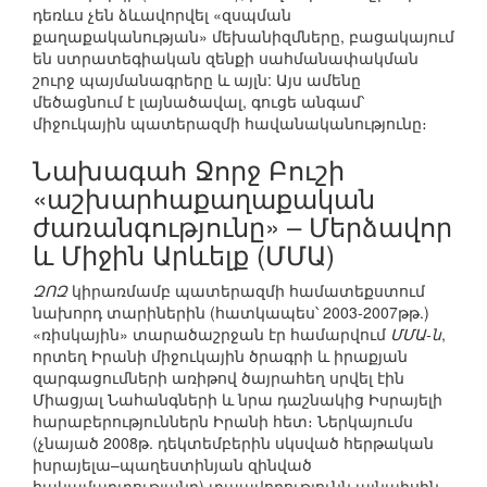
դեռևս չեն ձևավորվել «զսպման
քաղաքականության» մեխանիզմները, բացակայում
են ստրատեգիական զենքի սահմանափակման
շուրջ պայմանագրերը և այլն: Այս ամենը
մեծացնում է լայնածավալ, գուցե անգամ՝
միջուկային պատերազմի հավանականությունը։
Նախագահ Ջորջ Բուշի
«աշխարհաքաղաքական
ժառանգությունը» – Մերձավոր
և Միջին Արևելք (ՄՄԱ)
ԶՈԶ
կիրառմամբ պատերազմի համատեքստում
նախորդ տարիներին (հատկապես՝ 2003-2007թթ.)
«ռիսկային» տարածաշրջան էր համարվում
ՄՄԱ-ն
,
որտեղ Իրանի միջուկային ծրագրի և իրաքյան
զարգացումների առիթով ծայրահեղ սրվել էին
Միացյալ Նահանգների և նրա դաշնակից Իսրայելի
հարաբերություններն Իրանի հետ։ Ներկայումս
(չնայած 2008թ. դեկտեմբերին սկսված հերթական
իսրայելա–պաղեստինյան զինված
հակամարտությանը) տպավորությունն այնպիսին