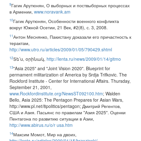
9
Гагик Арутюнян, О выборных и поствыборных процессах
в Армении,
www.noravank.am
10
Гагик Арутюнян, Особенности военного конфликта
вокруг Южной Осетии, 21 Век, #2(8), с. 3, 2008.
11
Антон Меснянко, Пакистану доказали его причастность к
терактам,
http://www.utro.ru/articles/2009/01/05/790429.shtml
12
Տե՛ս, օրինակ,
http://lenta.ru/news/2009/01/14/gitmo
13
"Asia 2025" and "Joint Vision 2020". Blueprint for
permament militarization of America by Srdja Trifkovic. The
Rockford Institute - Center for International Affairs. Thursday,
September 21, 2001,
www.Rockfordinstitute.org/NewsST092100.htm
; Walden
Bello, Asia 2025: The Pentagon Prepares for Asian Wars,
http://www.pl.net/8politics/pentagon; Дмитрий Регентов,
США и Азия. Пасьянс по правилам "Азия 2025". Оценки
Пентагона по развитию ситуации в Азии,
http://www.abirus.ru/o/r usa.htm
14
Максим Момот, Мир на двоих,
http://lenta.ru/articles/2009/01/15/brzezinski/