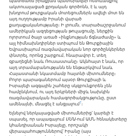
պատճառն իրաքյան պատերազմի հետևանքով
ակտուալացած քրդական գործոնն, է և այդ
խնդրում թուրքական մոտեցումներն ավելի մոտ են
այդ ուղղությամբ Իրանի վարած
քաղաքականությանը։ Ի լրումն, տարածաշրջանում
ամերիկյան ազդեցության թուլացումը, ներքին
ոլորտում ծայր առած «ինքնության ճգնաժամը» և
այլ հիմնախնդիրներ ստիպում են Թուրքիային
Եվրասիայում ռազմավարական նոր գործընկերներ
փնտրել, որոնց շարքում, հնարավոր է, տեղ
զբաղեցնի նաև Ռուսաստանը։ Ակնհայտ է նաև, որ
այդ տրամաբանությանն են ենթարկվում նաև
Հայաստանի նկատմամբ հայտնի միտումները։
Բոլոր պարագաներում այսօր Թուրքիայի և
Իսրայելի ազգային շահերը սկզբունքորեն չեն
համընկնում, ու այդ երկրների միջև նախկին
ռազմավարական համագործակցությունը, ըստ
7
ամենայնի, մնացել է անցյալում
։
Ելնելով ներկայացված միտումներից՝ կարելի է
սպասել, որ ապագայում
ՄՄԱ
-ում ԱՄՆ հենակետերը
կհանդիսանան Իսրայելը, որոշակի
վերապահություններով՝ Իրանը (այս