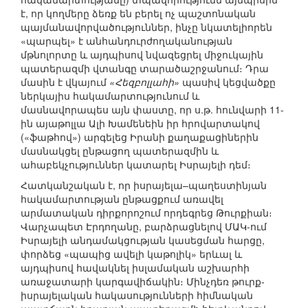
է, որ կողմերը ձեռք են բերել ոչ պաշտոնական
պայմանավորվածություններ, ինչը նկատելիորեն
«պարպել» է անհանդուրժողականության
մթնոլորտը և այդպիսով նվազեցրել միջուկային
պատերազմի վտանգը տարածաշրջանում։ Դրա
մասին է վկայում
«Հեզբոլլահի»
պասիվ կեցվածքը
ներկայիս հակամարտությունում և
մասնավորապես այն փաստը, որ ս.թ. հունվարի 11-
ին այաթոլլա Ալի Խամենեին իր հրովարտակով
(«ֆաթհով») արգելեց Իրանի քաղաքացիներին
մասնակցել ընթացող պատերազմին և
ահաբեկչություններ կատարել Իսրայելի դեմ։
Հատկանշական է, որ իսրայելա–պաղեստինյան
հակամարտության ընթացքում առավել
արմատական դիրքորոշում որդեգրեց Թուրքիան։
Վարչապետ Էրդողանը, բարձրացնելով ՄԱԿ-ում
Իսրայելի անդամակցության կասեցման հարցը,
փորձեց «պապից ավելի կաթոլիկ» երևալ և
այդպիսով հավակնել իսլամական աշխարհի
առաջատարի կարգավիճակին։ Մինչդեռ թուրք-
իսրայելական հակասությունների հիմնական