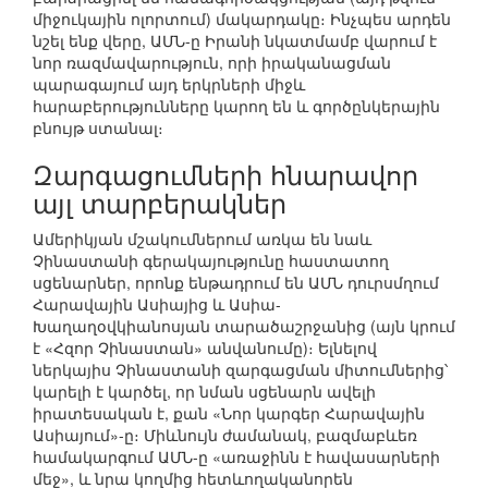
միջուկային ոլորտում) մակարդակը։ Ինչպես արդեն
նշել ենք վերը, ԱՄՆ-ը Իրանի նկատմամբ վարում է
նոր ռազմավարություն, որի իրականացման
պարագայում այդ երկրների միջև
հարաբերությունները կարող են և գործընկերային
բնույթ ստանալ։
Զարգացումների հնարավոր
այլ տարբերակներ
Ամերիկյան մշակումներում առկա են նաև
Չինաստանի գերակայությունը հաստատող
սցենարներ, որոնք ենթադրում են ԱՄՆ դուրսմղում
Հարավային Ասիայից և Ասիա-
Խաղաղօվկիանոսյան տարածաշրջանից (այն կրում
է «Հզոր Չինաստան» անվանումը)։ Ելնելով
ներկայիս Չինաստանի զարգացման միտումներից՝
կարելի է կարծել, որ նման սցենարն ավելի
իրատեսական է, քան «Նոր կարգեր Հարավային
Ասիայում»-ը։ Միևնույն ժամանակ, բազմաբևեռ
համակարգում ԱՄՆ-ը «առաջինն է հավասարների
մեջ», և նրա կողմից հետևողականորեն