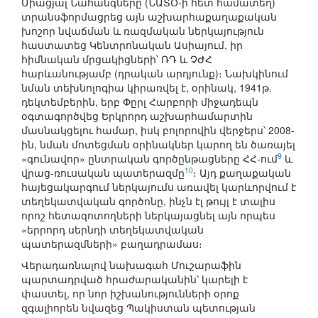
Միացյալ Նահանգները (ՆԱՏՕ-ի հետ համատեղ)
տրանսֆորմացրեց այն աշխարհաքաղաքական
խոշոր նվաճման և ռազմական ներկայություն
հաստատեց Կենտրոնական Ասիայում, իր
հիմնական մրցակիցների՝ ՌԴ և ՉԺՀ
հարևանությամբ (դրական արդյունք)։ Նախկինում
նման տեխնոլոգիա կիրառվել է, օրինակ, 1941թ.
դեկտեմբերին, երբ Փըրլ Հարբորի միջադեպն
օգտագործվեց Երկրորդ աշխարհամարտին
մասնակցելու համար, իսկ բոլորովին վերջերս՝ 2008-
ին, նման մոտեցման օրինակներ կարող են ծառայել
9
«գունավոր» ընտրական գործընթացները ՀՀ-ում
և
10
վրաց-ռուսական պատերազմը
։ Այդ քաղաքական
հայեցակարգում ներկայումս առավել կարևորվում է
տեղեկատվական գործոնը, ինչն էլ թույլ է տալիս
որոշ հետազոտողների ներկայացնել այն որպես
«երրորդ սերնդի տեղեկատվական
պատերազմների» բաղադրամաս։
Վերադառնալով նախագահ Մուշարաֆին
պարտադրված հրաժարականին՝ կարելի է
փաստել, որ նոր իշխանությունների օրոք
զգալիորեն նվազեց Պակիստան պետության