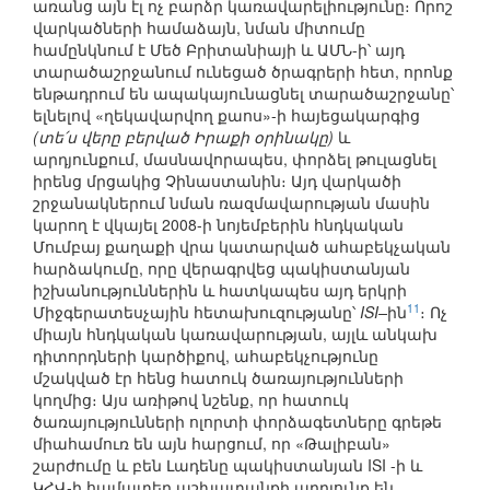
առանց այն էլ ոչ բարձր կառավարելիությունը։ Որոշ
վարկածների համաձայն, նման միտումը
համընկնում է Մեծ Բրիտանիայի և ԱՄՆ-ի՝ այդ
տարածաշրջանում ունեցած ծրագրերի հետ, որոնք
ենթադրում են ապակայունացնել տարածաշրջանը՝
ելնելով «ղեկավարվող քաոս»-ի հայեցակարգից
(տե՛ս վերը բերված Իրաքի օրինակը)
և
արդյունքում, մասնավորապես, փորձել թուլացնել
իրենց մրցակից Չինաստանին։ Այդ վարկածի
շրջանակներում նման ռազմավարության մասին
կարող է վկայել 2008-ի նոյեմբերին հնդկական
Մումբայ քաղաքի վրա կատարված ահաբեկչական
հարձակումը, որը վերագրվեց պակիստանյան
իշխանություններին և հատկապես այդ երկրի
11
Միջգերատեսչային հետախուզությանը՝
ISI–
ին
։ Ոչ
միայն հնդկական կառավարության, այլև անկախ
դիտորդների կարծիքով, ահաբեկչությունը
մշակված էր հենց հատուկ ծառայությունների
կողմից։ Այս առիթով նշենք, որ հատուկ
ծառայությունների ոլորտի փորձագետները գրեթե
միահամուռ են այն հարցում, որ «Թալիբան»
շարժումը և բեն Լադենը պակիստանյան ISI -ի և
ԿՀՎ-ի համատեղ աշխատանքի արդյունք են