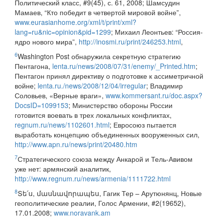
Политический класс, #9(45), с. 61, 2008; Шамсудин
Мамаев, “Кто победит в четвертой мировой войне”,
www.eurasianhome.org/xml/t/print/xml?
lang=ru&nic=opinion&pid=1299
; Михаил Леонтьев: “Россия-
ядро нового мира”,
http://inosmi.ru/print/246253.html
,
6
Washington Post обнаружила секретную стратегию
Пентагона,
lenta.ru/news/2008/07/31/enemy/_Printed.htm
;
Пентагон принял директиву о подготовке к ассиметричной
войне;
lenta.ru./news/2008/12/04/irregular
; Владимир
Соловьев, «Верные враги»,
www.kommersant.ru/doc.aspx?
DocsID=1099153
; Министерство обороны России
готовится воевать в трех локальных конфликтах,
regnum.ru/news/1102601.html
; Евросоюз пытается
выработать концепцию объединенных вооруженных сил,
http://www.apn.ru/news/print/20480.htm
7
Стратегического союза между Анкарой и Тель-Авивом
уже нет: армянский аналитик,
http://www.regnum.ru/news/armenia/1111722.html
8
Տե՛ս, մասնավորապես, Гагик Тер – Арутюнянц, Новые
геополитические реалии, Голос Армении, #2(19652),
17.01.2008;
www.noravank.am