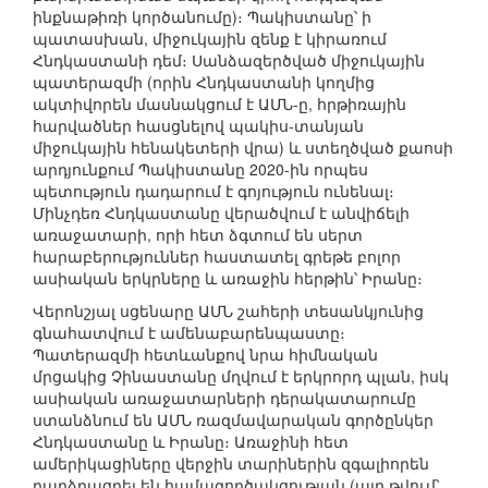
ինքնաթիռի կործանումը)։ Պակիստանը՝ ի
պատասխան, միջուկային զենք է կիրառում
Հնդկաստանի դեմ։ Սանձազերծված միջուկային
պատերազմի (որին Հնդկաստանի կողմից
ակտիվորեն մասնակցում է ԱՄՆ-ը, հրթիռային
հարվածներ հասցնելով պակիս-տանյան
միջուկային հենակետերի վրա) և ստեղծված քաոսի
արդյունքում Պակիստանը 2020-ին որպես
պետություն դադարում է գոյություն ունենալ։
Մինչդեռ Հնդկաստանը վերածվում է անվիճելի
առաջատարի, որի հետ ձգտում են սերտ
հարաբերություններ հաստատել գրեթե բոլոր
ասիական երկրները և առաջին հերթին՝ Իրանը։
Վերոնշյալ սցենարը ԱՄՆ շահերի տեսանկյունից
գնահատվում է ամենաբարենպաստը։
Պատերազմի հետևանքով նրա հիմնական
մրցակից Չինաստանը մղվում է երկրորդ պլան, իսկ
ասիական առաջատարների դերակատարումը
ստանձնում են ԱՄՆ ռազմավարական գործընկեր
Հնդկաստանը և Իրանը։ Առաջինի հետ
ամերիկացիները վերջին տարիներին զգալիորեն
բարձրացրել են համագործակցության (այդ թվում՝