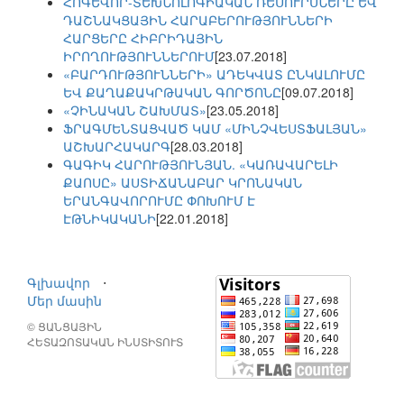
ՀՈԳԵՎՈՐ-ՏԵԽՆՈԼՈԳԻԱԿԱՆ ՌԵՍՈՒՐՍՆԵՐԸ ԵՎ
ԴԱՇՆԱԿՑԱՅԻՆ ՀԱՐԱԲԵՐՈՒԹՅՈՒՆՆԵՐԻ
ՀԱՐՑԵՐԸ ՀԻԲՐԻԴԱՅԻՆ
ԻՐՈՂՈՒԹՅՈՒՆՆԵՐՈՒՄ
[23.07.2018]
«ԲԱՐԴՈՒԹՅՈՒՆՆԵՐԻ» ԱԴԵԿՎԱՏ ԸՆԿԱԼՈՒՄԸ
ԵՎ ՔԱՂԱՔԱԿՐԹԱԿԱՆ ԳՈՐԾՈՆԸ
[09.07.2018]
«ՉԻՆԱԿԱՆ ՇԱԽՄԱՏ»
[23.05.2018]
ՖՐԱԳՄԵՆՏԱՑՎԱԾ ԿԱՄ «ՄԻՆՉՎԵՍՏՖԱԼՅԱՆ»
ԱՇԽԱՐՀԱԿԱՐԳ
[28.03.2018]
ԳԱԳԻԿ ՀԱՐՈՒԹՅՈՒՆՅԱՆ. «ԿԱՌԱՎԱՐԵԼԻ
ՔԱՈՍԸ» ԱՍՏԻՃԱՆԱԲԱՐ ԿՐՈՆԱԿԱՆ
ԵՐԱՆԳԱՎՈՐՈՒՄԸ ՓՈԽՈՒՄ Է
ԷԹՆԻԿԱԿԱՆԻ
[22.01.2018]
Գլխավոր
⋅
Մեր մասին
© ՑԱՆՑԱՅԻՆ
ՀԵՏԱԶՈՏԱԿԱՆ ԻՆՍՏԻՏՈՒՏ