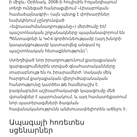
ի միջև։ Օրինակ, 2008-ի հուլիսին Իռլանդիայում
տեղի ունեցած հանրաքվեում «Լիսաբոնյան
համաձայնագրի» (այն պետք է փոխարիներ
նախկինում չընդունված
«եվրասահմանադրությանը») մերժումը ԵՄ
պաշտոնական շրջանակները պայմանավորում են
Պենտագոնի և ԿՀՎ գործունեությամբ (այդ խնդրի
կապակցությամբ կատարվեց անգամ ոչ
1
պաշտոնական հետաքննություն)
։
Ստեղծված նոր իրադրությունում քաղաքական
զարգացումներին տրված գնահատականները
տարաբնույթ են ու իրարամերժ։ Սակայն մեկ
հարցում քաղաքական-վերլուծաբանական
հանրությունը կարծես թե համերաշխ է.
բազմաբևեռ աշխարհակարգի կայացումը մեծ
վտանգներ է պարունակում, և այդ համատեքստում
նոր պատերազմների ծագման
հավանականությունն անխուսափելիորեն աճելու է։
Ապագայի հոռետես
սցենարներ