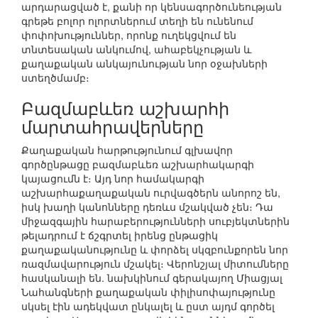
արդարացված է, քանի որ կենսագործունեության
գրեթե բոլոր ոլորտներում տեղի են ունենում
փոփոխություններ, որոնք ուղեկցվում են
տնտեսական անկումով, ահաբեկչության և
քաղաքական անկայունության նոր օջախների
ստեղծմամբ։
Բազմաբևեռ աշխարհի
մարտահրավերները
Քաղաքական հարթությունում գլխավոր
գործընթացը բազմաբևեռ աշխարհակարգի
կայացումն է։ Այդ նոր համակարգի
աշխարհաքաղաքական ուրվագծերն անորոշ են,
իսկ խաղի կանոնները դեռևս մշակված չեն։ Դա
միջազգային հարաբերությունների սուբյեկտներին
թելադրում է ճշգրտել իրենց ընթացիկ
քաղաքականությունը և փորձել սկզբունքորեն նոր
ռազմավարություն մշակել։ Վերոնշյալ միտումները
հասկանալի են. նախկինում գերակայող Միացյալ
Նահանգների քաղաքական փիլիսոփայությունը
սկսել էին ադեկվատ ընկալել և ըստ այդմ գործել