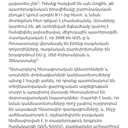
5
լավատես չեն
։ Ոմանք հակված են այն մտքին, թե
պատերազմական իրավիճակը շարունակական
բնույթ է կրում արդեն 9/11-ից հետո, և նման
մոտեցման հետ դժվար է չհամաձայնել։ Մյուսները
կարծում են, թե ստեղծված ճգնաժամը կարող է
հանգեցնել լայնածավալ, միջուկային պատերազմի։
Հատկանշական է, որ 2008-ին ԱՄՆ-ը և
Ռուսաստանը վերանայել են իրենց ռազմական
դոկտրինները, ռազմական բարեփոխումներ են
իրագործում ԵՄ-ը, Մեծ Բրիտանիան և
6
Չինաստանը
:
Դիտարկելով հետազոտական կենտրոնների և
առանձին փորձագետների կանխատեսումները՝
պետք է հաշվի առնել, որ դրանք պարունակում են
տեղեկատվական–քարոզչական ազդեցության
տարր և այդպիսով մասամբ հետապնդում են
մարտավարական նպատակներ։ Հայտնի է նաև, որ
նման կանխատեսումները որոշ չափով ուղղորդում
են ապագայի հնարավոր զարգացումները, և, ինչը
ամենակարևորն է, օբյեկտիվորեն բավական
հիմնավորված է. ի տարբերություն երկբևեռ
համակարգի (ԱՄՆ-ԽՍՀՄ), բազմաբևեռ աշխարհում