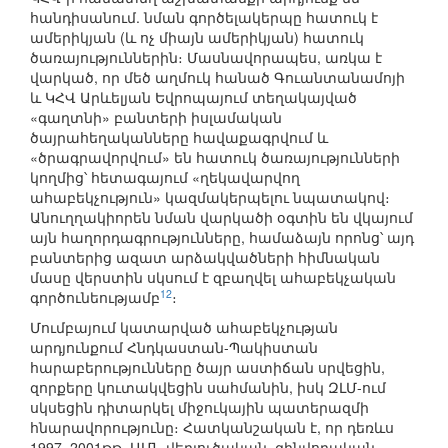
հանդիսանում. նման գործելակերպը հատուկ է
ամերիկյան (և ոչ միայն ամերիկյան) հատուկ
ծառայություններին։ Մասնավորապես, առկա է
վարկած, որ մեծ աղմուկ հանած Գուանտանամոյի
և ԿՀՎ Արևելյան Եվրոպայում տեղակայված
«գաղտնի» բանտերի իսլամական
ծայրահեղականները հավաքագրվում և
«ծրագրավորվում» են հատուկ ծառայությունների
կողմից՝ հետագայում «ղեկավարվող
ահաբեկչություն» կազմակերպելու նպատակով։
Անուղղակիորեն նման վարկածի օգտին են վկայում
այն հաղորդագրությունները, համաձայն որոնց՝ այդ
բանտերից ազատ արձակվածների հիմնական
մասը վերստին սկսում է զբաղվել ահաբեկչական
12
գործունեությամբ
։
Մումբայում կատարված ահաբեկչության
արդյունքում Հնդկաստան-Պակիստան
հարաբերությունները ծայր աստիճան սրվեցին,
զորքերը կուտակվեցին սահմանին, իսկ ԶԼՄ-ում
սկսեցին դիտարկել միջուկային պատերազմի
հնարավորությունը։ Հատկանշական է, որ դեռևս
1997–2001թթ. ԱՄՆ վերլուծական–զինվորական