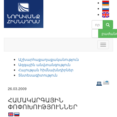
բաժանո
Աշխարհաքաղաքականություն
Ազգային անվտանգություն
Հայության հիմնախնդիրներ
Տնտեսագիտություն
26.03.2009
ՀԱՄԱԿԱՐԳԱՅԻՆ
ՓՈՓՈԽՈՒԹՅՈՒՆՆԵՐ