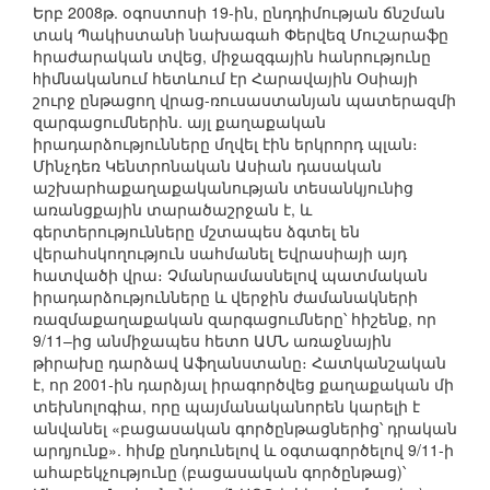
Երբ 2008թ. օգոստոսի 19-ին, ընդդիմության ճնշման
տակ Պակիստանի նախագահ Փերվեզ Մուշարաֆը
հրաժարական տվեց, միջազգային հանրությունը
hիմնականում հետևում էր Հարավային Օսիայի
շուրջ ընթացող վրաց-ռուսաստանյան պատերազմի
զարգացումներին. այլ քաղաքական
իրադարձությունները մղվել էին երկրորդ պլան։
Մինչդեռ Կենտրոնական Ասիան դասական
աշխարհաքաղաքականության տեսանկյունից
առանցքային տարածաշրջան է, և
գերտերությունները մշտապես ձգտել են
վերահսկողություն սահմանել Եվրասիայի այդ
հատվածի վրա։ Չմանրամասնելով պատմական
իրադարձությունները և վերջին ժամանակների
ռազմաքաղաքական զարգացումները՝ հիշենք, որ
9/11–ից անմիջապես հետո ԱՄՆ առաջնային
թիրախը դարձավ Աֆղանստանը։ Հատկանշական
է, որ 2001-ին դարձյալ իրագործվեց քաղաքական մի
տեխնոլոգիա, որը պայմանականորեն կարելի է
անվանել «բացասական գործընթացներից՝ դրական
արդյունք». հիմք ընդունելով և օգտագործելով 9/11-ի
ահաբեկչությունը (բացասական գործընթաց)՝