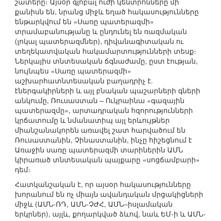
շատերը։ Այսօր գլոբալ ուժի կենտրոնները մի
քանիսն են, նրանց միջև եղած հակասությունները
ենթարկվում են «Սառը պատերազմի»
տրամաբանությանը և ընդունել են ռազմական
(լոկալ պատերազմներ), դիվանագիտական ու
տեղեկատվական հակամարտությունների տեսք։
Ներկայիս տնտեսական ճգնաժամը, ըստ էության,
նույնպես «Սառը պատերազմի»
աշխարհատնտեսական բաղադրիչ է.
էներգակիրների և այլ բնական պաշարների գների
անկումը, Ռուսաստան – Ուկրաինա «գազային
պատերազմը», արտադրական հզորությունների
կրճատումը և նմանատիպ այլ երևույթներ
միանշանակորեն առավել շատ հարվածում են
Ռուսաստանին, Չինաստանին, ինչը հիշեցնում է
Առաջին սառը պատերազմի տարիներին ԱՄՆ
կիրառած տնտեսական պայքարը «սոցճամբարի»
դեմ։
Հատկանշական է, որ այսօր հակասությունները
խորանում են ոչ միայն ավանդական մրցակիցների
միջև (ԱՄՆ-ՌԴ, ԱՄՆ-ՉԺՀ, ԱՄՆ–իսլամական
երկրներ), այլև, քողարկված ձևով, նաև ԵՄ-ի և ԱՄՆ-