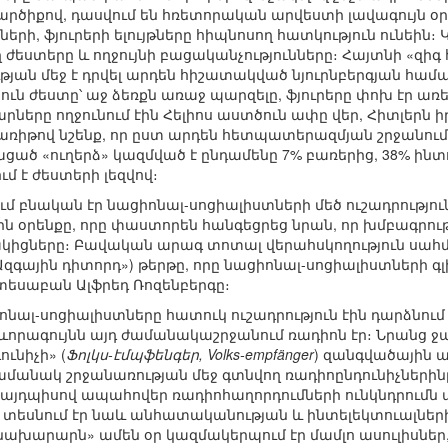
րծիքով, դասվում են հռետորական արվեստի լավագույն օ
րի, ֆյուրերի ելույթները հիպնոսող հատկություն ունեին։ 
ժեստերը և ողջույնի բացականչությունները։ Հայտնի «զիգ 
ւթյան մեջ է դրվել արդեն հիշատակված նյուրնբերգյան համ
ն ժեստը՝ աջ ձեռքն առաջ պարզելը, ֆյուրերը փոխ էր առել
ները ողջունում էին Հելիոս աստծուն ափը վեր, Հիտլերն իր
յս առիթով նշենք, որ ըստ արդեն հետպատերազմյան շրջանու
ցած «ուղերձ» կազմված է ընդամենը 7% բառերից, 38% ին
մ է ժեստերի լեզվով։
մ բնական էր նացիոնալ-սոցիալիստների մեծ ուշադրություն
ասին օրենքը, որը փաստորեն հանգեցրեց նրան, որ խմբագրո
կիցները։ Բավական արագ տոտալ վերահսկողություն սահմ
Ազգային դիտորդ») թերթը, որը նացիոնալ-սոցիալիստների գ
տեսաբան Ալֆրեդ Ռոզենբերգը։
իոնալ-սոցիալիստները հատուկ ուշադրություն էին դարձ
րևորագույնն այդ ժամանակաշրջանում ռադիոն էր։ Նրանց ջա
ւնիչի» (
Ֆոլկս-էմպֆենգեր, Volks-empfänger
) զանգվածային ա
 ժամանակ շրջանառության մեջ գտնվող ռադիոընդունիչներին
և այդպիսով ապահովեր ռադիոհաղորդումների ունկնդրումն 
ը տեսնում էր նաև անհատականության և ինտելեկտուալների
նախարարն» ամեն օր կազմակերպում էր մամլո ասուլիսներ, 