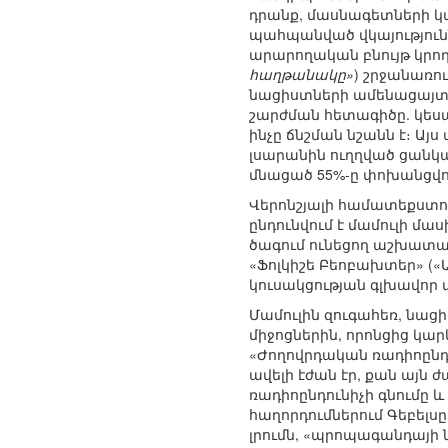
դրանք, մասնագետների կա
պահպանված վկայություննե
արարողական բնույթ կրող 
հաղթանակը»
) շրջանառո
նացիստների ամենացայտու
շարժման հետագիծը. կեսար
ինչը ճնշման նշանն է։ Ա
լսարանին ուղղված ցանկա
մնացած 55%-ը փոխանցվու
Վերոնշյալի համատեքստու
ընդունվում է մամուլի մ
ծագում ունեցող աշխատա
«Ֆոլկիշե Բեոբախտեր» («
կուսակցության գլխավոր 
Մամուլին զուգահեռ, նաց
միջոցներին, որոնցից կա
«Ժողովրդական ռադիոընդո
ավելի էժան էր, քան այն
ռադիոընդունիչի գնումը 
հաղորդումներում Գեբելս
լրումն, «պրոպագանդայի 