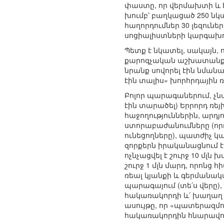
փաստը, որ վերմախտի և 
խումբ՝ բաղկացած 250 նկ
հաղորդումներ 30 լեզունե
սոցիալիստների կարգախ
Պետք է նկատել, սակայն,
քարոզչական աշխատանքով
նրանք սովորել էին նմա
էին տալիս» խորհրդային
Բոլոր պարագաներում, չն
էին տարածել) Երրորդ ռ
հաջողություններին, արդ
ստորաբաժանումները (որո
ունեցողները), պատժիչ 
զորքերն իրականացնում 
ոչնչացվել է շուրջ 10 մ
շուրջ 1 մլն մարդ, որոնց
ռեալ կյանքի և գերմանա
պարագայում (տե՛ս վերը)
հակառակորդի և՛ խաղաղ բն
ասույթը, որ «պատերազմո
հակառակորդին հնարավորո