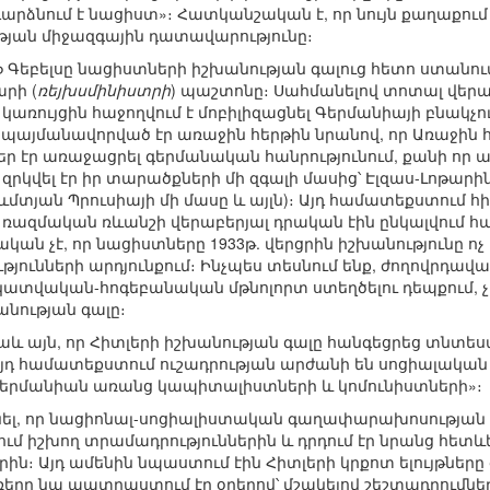
ն դարձնում է նացիստ»։ Հատկանշական է, որ նույն քաղաքո
թյան միջազգային դատավարությունը։
Գեբելսը նացիստների իշխանության գալուց հետո ստանում
րի (
ռեյխսմինիստրի
) պաշտոնը։ Սահմանելով տոտալ վերահ
կառույցին հաջողվում է մոբիլիզացնել Գերմանիայի բնակչ
 պայմանավորված էր առաջին հերթին նրանով, որ Առաջի
ր էր առաջացրել գերմանական հանրությունում, քանի որ այ
զրկվել էր իր տարածքների մի զգալի մասից՝ Էլզաս-Լոթարի
ևմտյան Պրուսիայի մի մասը և այլն)։ Այդ համատեքստում հ
 ռազմական ռևանշի վերաբերյալ դրական էին ընկալվում հա
 չէ, որ նացիստները 1933թ. վերցրին իշխանությունը ոչ 
ունների արդյունքում։ Ինչպես տեսնում ենք, ժողովրդավ
ական-հոգեբանական մթնոլորտ ստեղծելու դեպքում, չի 
նության գալը։
աև այն, որ Հիտլերի իշխանության գալը հանգեցրեց տնտե
 Այդ համատեքստում ուշադրության արժանի են սոցիալա
«Գերմանիան առանց կապիտալիստների և կոմունիստների»։
դունել, որ նացիոնալ-սոցիալիստական գաղափարախոսությա
ում իշխող տրամադրություններին և դրդում էր նրանց հե
ներին։ Այդ ամենին նպաստում էին Հիտլերի կրքոտ ելույթն
երը նա պատրաստում էր օրերով՝ մշակելով շեշտադրումները,