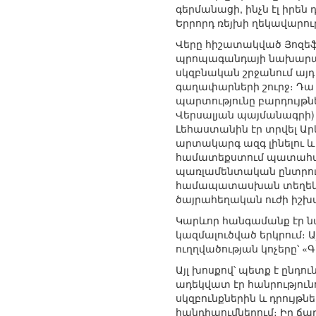
գերմանացի, ինչն էլ իրե
Երրորդ ռեյխի ղեկավարու
Վերը հիշատակված Յոզեֆ 
պրոպագանդայի նախարա
սկզբնական շրջանում այդ 
գաղափարների շուրջ։ Դա
պարտությունը բարդույթնե
Վերսալյան պայմանագրի) 
Լեհաստանին էր տրվել Ար
արտակարգ ազգ լինելու և
համատեքստում պատահական
պառլամենտական ընտրությ
համապատասխան տեղեկատվ
ծայրահեղական ուժի իշխա
Կարևոր հանգամանք էր ն
կազմալուծված երկրում։
ուղղվածության կոչերը՝ 
Այլ խոսքով՝ պետք է ըն
ադեկվատ էր հանրություն
սկզբունքներին և դրույթ
հանդիպումներում։ Իր ճառ