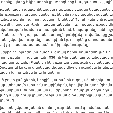
րոնք պետք է կիրառեին լրագրողները և այդպիսով «լվային
 պատերազմի անբարենպաստ ընթացքն էապես նվազեցրեց 
չությունը դրանցով սկսեց ունկնդրել ոչ թե նացիստական ա
ան ռադիոհաղորդումները։ Այսինքն՝ Ռեյխի «ներքին լսա
ն միջոցով ներշնչվող պատրանքների և իրականության միջ
նության համար տապալման կամ, նազագույնը, անհաջող
ճակում «Ժողովրդական ռադիոընդունիչների» վաճառքը շար
 ղեկավարությունը համոզված էր, որ իրենց պրոպագանդա
նավ չէր համապատասխանում իրականությանը։
երից էր, որտեղ տարածում գտավ հեռուստատեսությունը։ Բ
րդումները, իսկ արդեն 1936-ին Գերմանիայում անցկացվ
ւստատեսությամբ։ Գեբելսը հեռուստատեսության մեջ տեսա
 ծրագրում էր այդ տեղեկատվական միջոցը դարձնել նույնք
ցքը խորտակեց նրա հույսերը։
ած բոլոր ջանքերին, ներքին լսարանին ուղղված տեղեկա
յն պատերազմի առաջին տարիներին, երբ վերմախտը (գերմա
Ֆրանսիան և եվրոպական այլ երկրներ։ Իհարկե, ժողովրդակ
վող անմխիթար լրատվության և անգլո-ամերիկյան դաշնա
գընթաց։
ած տեղեկատվական գործողություններում գերմանական ծառ
թյուններին, շատ ավելի համեստ էին, թեև այդ ոլորտում ն