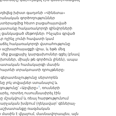
տեղծվեց խիստ գաղտնի «Վինետա»
բանական գործողություններ
ն պատերազմից հետո բացահայտված
 նպատակը հակառակորդի զինվորների
լ ցանկացած մեթոդներ։ Ինչպես գրված
ր ոչինչ չունի հավատի կամ
նվաճել հակառակորդի վստահությունը
եր աշխարհայացքի վրա, և եթե մեզ
մեջ քայքայիչ կարգախոսներ գցել (բնավ
սներ, միայն թե գործուն լինեն), ապա
ոկրատական համակարգի մասին
ի հայտնի տրակտատի դրույթները։
 գերատեսչությունը սերտորեն
նը լոկ տվյալներ ստանալով և
1
ւթյունը՝ «Աբվերը»
, ռուսների
ել, որտեղ ուսումնասիրել էին
 մշակվում և ռեալ հարթությունում
արչական խմբում (ղեկավար՝ գեներալ-
ան աշխատանքը ռազմական
 մասին է վկայում, մասնավորապես, այն