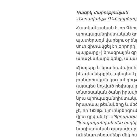
Գագիկ Հարությունյան
«Նորավանք» ԳԿՀ գործադ
Հատկանշական է, որ Գեր
պրոպագանդիստական գործո
պատերազմ վարելու օրեն
սուր գիտակցել էր Երրոր
պայքարը») ծրագրային գրք
առաջնակարգ զենք, ապա մ
Հիտլերը և նրա համախոհ
ինչպես ներքին, այնպես
բանվորական կուսակցութ
(այսպես կոչված ռեյխսլայ
տնտեսական ծանր իրավիճ
նրա պրոպագանդիստական 
հրատապ թեմաները և մեծ 
չէ, որ 1936թ. Նյուրնբեր
վրա գրված էր.
«Պրոպագան
Պրոպագանդան մեզ կօգնի
նացիստական գաղափարախոսո
ունենար ընդամենը մեկ հա