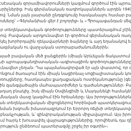
էսէսական զորամիավորումների կազմում գործում էին պրո
արիչներից։ Իսկ գերմանական ռադիոկայաններն արդեն 194
րով։ Նման լայն լսարանի ընդգրկումը հասկանալու համար բ
ոսները՝
«Գերմանիան վեր է բոլորից»
և
«Պրոպագանդան մեզ 
 որ տեղեկատվական գործողությունները պատերազմում չէ
։ Բավական արդյունավետ էր գործում գերմանական ռադիո
նակել խորհրդային ղեկավարների ձայները և այդ եղանակ
 ռազմական ու վարչական ստորաբաժանումներին։
այած բավական մեծ ջանքերին (միայն Արևելյան ճակատում գ
եյխի պրոպագանդիստական–ագիտացիոն գործողությունները
յունավետ չեղան։ Դա պայմանավորված էր այն փաստով, որ
նցում ծառայում էին միայն նացիոնալ-սոցիալիստական կո
կառույցները, հատկապես քաղաքական ոստիկանությունը (
էին զանգվածային մահապատիժներ և դաժանություններ։ Բա
լն խաղաղ բնակիչ, իսկ միայն Օսվենցիմի և Մայդանեկի համ
 հիմնական մասը կազմում էին հրեաները։ Այս իրողություննե
կան տեղեկատվական միջոցներով հորինված պատկերացումնե
, նման խզումն իմաստազրկում էր Երրորդ ռեյխի տեղեկա
ակչության, և՛ զինվորականության միջավայրում։ Այս իրող
ւմ հարկ է խուսափել վայրագություններից, որովհետև դա դ
ւթյուն ընձեռում պատերազմը շրջել իր օգտին»։