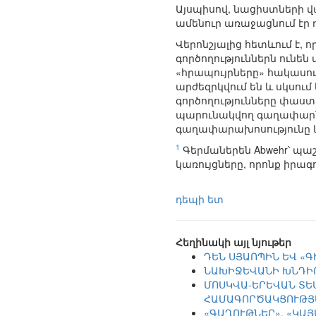
Այսպիսով, նացիստների 
ամենուր առաջացնում էր 
Վերոնշյալից հետևում է
գործողություններն ուն
«հրապույրները» հակասու
արժեզրկվում են և սկսո
գործողությունները փաս
պարունակվող գաղափարնե
գաղափարախոսությունը և
1
Գերմաներեն Abwehr՝ պաշ
կառույցները, որոնք իրա
դեպի ետ
Հեղինակի այլ նյութեր
ԴԵՆ ՍՅԱՈՊԻՆ ԵՎ «
ՆԱԽԻՋԵՎԱՆԻ ԽՆԴԻ
ՄՈՍԿՎԱ-ԵՐԵՎԱՆ ՏԵ
ՀԱՄԱԳՈՐԾԱԿՑՈՒԹՅ
«ԳԱՂՈՒԹՆԵՐ», «ԿԱ