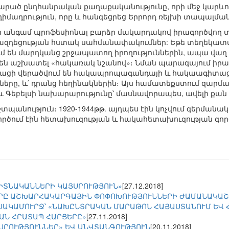
վարած ընդհանրական քաղաքականությունը, որի մեջ կարև
դիմադրություն, որը և հանգեցրեց Երրորդ ռեյխի տապալման
, որ անգամ պրոֆեսիոնալ բարձր մակարդակով իրագործվ
են ազդեցության հստակ սահմանափակումներ: Եթե տեղեկատ
մ են մարդկանց շրջապատող իրողություններին, ապա վաղ 
ւմ են աշխատել «հակառակ նշանով»։ Նման պարագայում ի
տացի վերածվում են հակապրոպագանդայի և հակաագիտացիա
րը, և՛ դրանց հեղինակներին։ Այս համատեքստում զարմա
 Գեբելսի նախարարությունը՝ մասնավորապես, ավելի քան
տպանություն։ 1920-1944թթ. այդպես էին կոչվում գերմանակ
գործում էին հետախուզության և հակահետախուզության գոր
ԳԻՏՆԱԿԱՆՆԵՐԻ ԿԱՅՍՐՈՒԹՅՈՒՆ»
[27.12.2018]
ՐԸ ԱՇԽԱՐՀԱԿԱՐԳԱՅԻՆ ՓՈՓՈԽՈՒԹՅՈՒՆՆԵՐԻ ԺԱՄԱՆԱԿԱ
ՍԱԿԱՄՈՒՐՋ՝ «ՆԱԽԸՆՏՐԱԿԱՆ ՄԱՐԱԹՈՆ ՀԱՅԱՍՏԱՆՈՒՄ ԵՎ
ԱՆ ՀՐԱՏԱՊ ՀԱՐՑԵՐԸ»
[27.11.2018]
ՅՍՐՈՒԹՅՈՒՆՆԵՐ» ԵՎ ԱՆՎՏԱՆԳՈՒԹՅՈՒՆ
[20.11.2018]