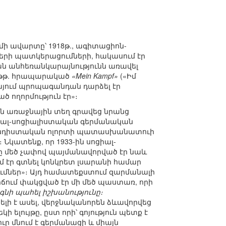
ի ավարտը՝ 1918թ., ագիտացիոն-
ների պատկերացումների, հակասում էր
ան անհեռանկարայնությունն առավել
926թթ. հրապարակած
«Mein Kampf»
(«Իմ
լիայում պրոպագանդան դարձել էր
 ողորմություն էր»։
յն առաջնային տեղ գրավեց նրանց
ոնալ-սոցիալիստական գերմանական
ագանդիստական ոլորտի պատասխանատուի
 Նկատենք, որ 1933-ին սոցիալ-
ը մեծ չափով պայմանավորված էր նաև
էր գտնել կոնկրետ լսարանի համար
ումներ»։ Այդ համատեքստում զարմանալի
լիճում փակցված էր մի մեծ պաստառ, որի
նի պահել իշխանությունը։
ելի է ասել, վերջնականորեն ձևավորվեց
ելույթը, ըստ որի՝ գոյություն պետք է
ւր մնում է գերմանացի և միայն