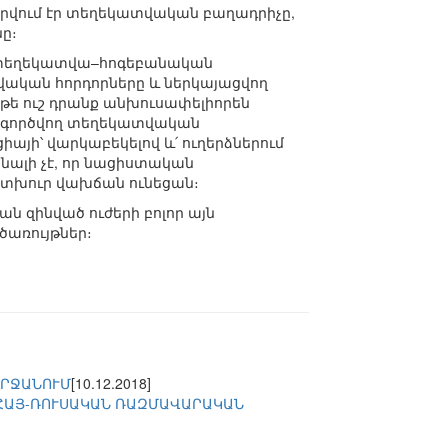
որվում էր տեղեկատվական բաղադրիչը,
ը։
ող տեղեկատվա–հոգեբանական
վական հորդորները և ներկայացվող
թե ուշ դրանք անխուսափելիորեն
րագործվող տեղեկատվական
յի՝ վարկաբեկելով և՛ ուղերձներում
նալի չէ, որ նացիստական
 տխուր վախճան ունեցան։
ան զինված ուժերի բոլոր այն
ծառույթներ։
ՇՐՋԱՆՈՒՄ
[10.12.2018]
 ՀԱՅ-ՌՈՒՍԱԿԱՆ ՌԱԶՄԱՎԱՐԱԿԱՆ