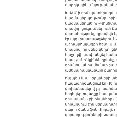
մարդկային և նյութական զ
ԽՍՀՄ-ի դեմ պատերազմ ս
կազմակերպությունը, որի
կազմակերպելը։ «Վինետա
գրավոր ցուցումներում։
վստահությունը գրավելն 
էր այդ փաստաթղթերում. 
աշխարհայացքի հետ։ Այս 
նրանով, որ մենք կեղտ լց
հաջողվի թափանցել հակառ
կապ չունի՝ կլինեն դրան
դրանով անհամեմատ շատ 
ամենահասկանալի քարոզով
Ինչպես և այլ երկրների 
համագործակցում էր Ռեյխ
փոխանակելով չէր սահմա
հոգեկերտվածքը հասկանալ
ռուսական «բիլինաները» (
կիրառվում էին վերմախտի
մայոր Հանս ֆոն Վիդալ
գործողությունների թատե