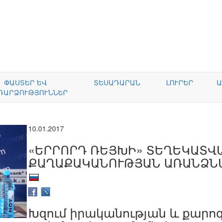
ՓԱՍՏԵՐ ԵՎ
ՏԵՍԱԴԱՐԱՆ
ԼՈՒՐԵՐ
Ա
ԴԱՐՁՈՒԹՅՈՒՆՆԵՐ
10.01.2017
«ԵՐՐՈՐԴ ՌԵՅԽԻ» ՏԵՂԵԿԱՏՎ
ՔԱՂԱՔԱԿԱՆՈՒԹՅԱՆ ԱՌԱՆՁՆ
Խզում իրականության և քարոզ