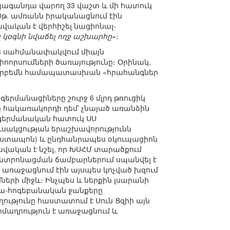
պագանդա վարող 33 վաշտ և մի հատուկ
0թ. ամռանն իրականացնում էին
ավական է վերհիշել նացիոնալ-
կօգնի նվաճել ողջ աշխարհը»
։
ին սահմանափակվում միայն
որսումների ծառայությունը։ Օրինակ,
ով երբեմն համապատասխան «հրահանգներ
երմանացիները շուրջ 6 մլրդ թռուցիկ
 հակառակորդի դեմ՝ չնայած առանձին
 գերմանական հատուկ ՍՍ
ւսակցության երաշխավորությունն
գեստապոն) և ընդհանրապես օկուպացիոն
վական է նշել, որ ԽՍՀՄ տարածքում
ակենտրոնացման ճամբարներում սպանվել է
րն առաջացնում էին այսպես կոչված խզում
րի միջև։ Ինչպես և ներքին լսարանի
տվա-հոգեբանական ջանքերը
ությունը հաստատում է Սուն Ցզիի այն
իմադրություն է առաջացնում և