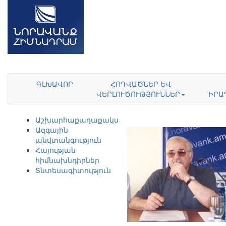
ԳԼԽԱՎՈՐ
ՀՈԴՎԱԾՆԵՐ ԵՎ
ՎԵՐԼՈՒԾՈՒԹՅՈՒՆՆԵՐ
ԻՐԱ
Աշխարհաքաղաքականություն
Ազգային
անվտանգություն
Հայության
հիմնախնդիրներ
Տնտեսագիտություն