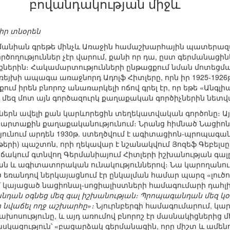
բովանդակության միջև
իր տնօրեն
մանիան գրեթե մինչև Առաջին համաշխարհային պատերազմ
ղություններ չէր վարում, քանի որ դա, ըստ գերմանացի
քներին։ Հակամարտությունների ընթացքում նման մոտեցմ
դ ռեյխի ապագա առաջնորդ Ադոլֆ Հիտլերը, որն իր 1925-1
ում իրեն բնորոշ անառարկելի ոճով գրել էր, որ եթե «Անգ
եզ մոտ այն գործազուրկ քաղաքական գործիչներին նետված
ներն ավելի քան կարևորեցին տեղեկատվական գործոնը։ Ա
 էլ արտաքին քաղաքականությունում։ Նրանց հիմնած Նացի
յունում արդեն 1930թ. ստեղծվում է ագիտացիոն-պրոպ
թերի) պաշտոն, որի ղեկավար է նշանակվում Յոզեֆ Գեբելսը։
ակում գտնվող Գերմանիայում Հիտլերի իշխանության գալ
և ագիտատորական ունակություններով։ Նա կարողանում 
եռանդով ներկայացնում էր ընկալման համար պարզ «լուծ
գում կայացած նացիոնալ-սոցիալիստների համագումարի դահ
դան օգնեց մեզ գալ իշխանության։ Պրոպագանդան մեզ կօգ
 նվաճել ողջ աշխարհը»։
Նյուրնբերգի համագումարում, կար
ւթյունը, և այդ առումով բնորոշ էր մասնակիցներից մեկի 
սկացություն՝ «բացարձակ գերմանացին, որը միշտ և ամենո