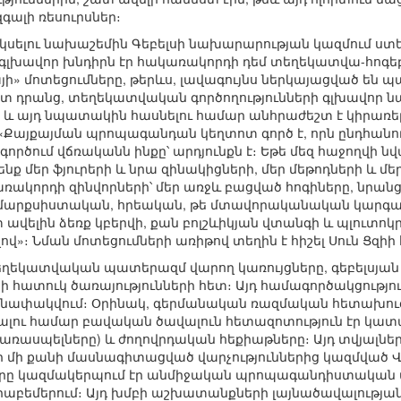
գալի ռեսուրսներ։
կսելու նախաշեմին Գեբելսի նախարարության կազմում ս
 գլխավոր խնդիրն էր հակառակորդի դեմ տեղեկատվա-հոգե
յի» մոտեցումները, թերևս, լավագույնս ներկայացված ե
 Ըստ դրանց, տեղեկատվական գործողությունների գլխավոր
է, և այդ նպատակին հասնելու համար անհրաժեշտ է կիրառե
«Քայքայման պրոպագանդան կեղտոտ գործ է, որն ընդհանու
գործում վճռականն ինքը՝ արդյունքն է։ Եթե մեզ հաջողվի 
նենք մեր ֆյուրերի և նրա զինակիցների, մեր մեթոդների և մ
ակորդի զինվորների՝ մեր առջև բացված հոգիները, նրանց 
ք մարքսիստական, հրեական, թե մտավորականական կարգախո
ավելին ձեռք կբերվի, քան բոլշևիկյան վտանգի և պլուտ
»։ Նման մոտեցումների առիթով տեղին է հիշել Սուն Ցզի
տեղեկատվական պատերազմ վարող կառույցները, գեբելսյան
ի հատուկ ծառայությունների հետ։ Այդ համագործակցությու
նափակվում։ Օրինակ, գերմանական ռազմական հետախուզո
ու համար բավական ծավալուն հետազոտություն էր կատար
առասպելները) և ժողովրդական հեքիաթները։ Այդ տվյալները
 մի քանի մասնագիտացված վարչություններից կազմված Վ
), որը կազմակերպում էր անմիջական պրոպագանդիստակ
րաբեմերում։ Այդ խմբի աշխատանքների լայնածավալության