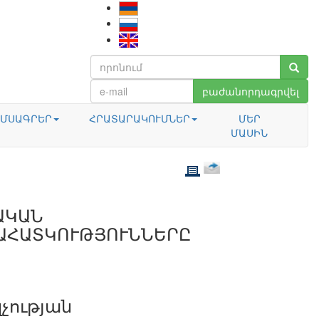
բաժանորդագրվել
ՄՍԱԳՐԵՐ
ՀՐԱՏԱՐԱԿՈՒՄՆԵՐ
ՄԵՐ
ՄԱՍԻՆ
ԱԿԱՆ
ԱՀԱՏԿՈՒԹՅՈՒՆՆԵՐԸ
չության