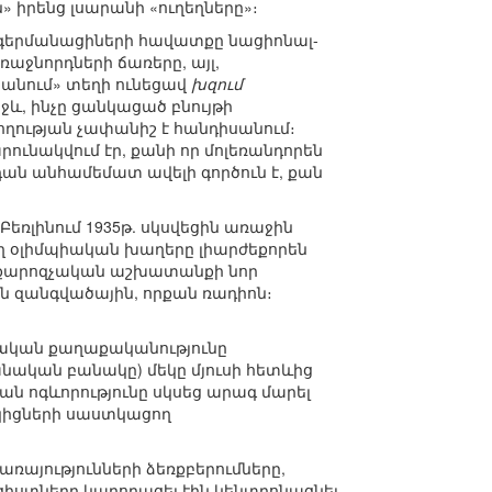
» իրենց լսարանի «ուղեղները»։
գերմանացիների հավատքը նացիոնալ-
ռաջնորդների ճառերը, այլ,
րանում» տեղի ունեցավ
խզում
և, ինչը ցանկացած բնույթի
ության չափանիշ է հանդիսանում։
ունակվում էր, քանի որ մոլեռանդորեն
ն անհամեմատ ավելի գործուն է, քան
եռլինում 1935թ. սկսվեցին առաջին
ող օլիմպիական խաղերը լիարժեքորեն
վ քարոզչական աշխատանքի նոր
ան զանգվածային, որքան ռադիոն։
տվական քաղաքականությունը
նական բանակը) մեկը մյուսի հետևից
ան ոգևորությունը սկսեց արագ մարել
կիցների սաստկացող
այությունների ձեռքբերումները,
ացիստները կարողացել էին կենտրոնացնել