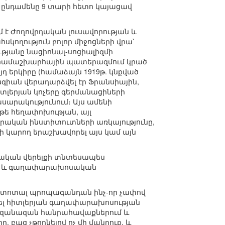
ւմ ընդամենը 9 տարի հետո կայացավ
 է Ժողովրդական լուսավորության և
սկողություն բոլոր միջոցների վրա՝
ությանը նացիոնալ-սոցիալիզմի
ն համաշխարհային պատերազմում կրած
դ երկիրը (համաձայն 1919թ. կնքված
նգիան վերադարձվել էր Ֆրանսիային,
իտլերյան կոչերը գերմանացիների
սարակությունում։ Այս ամենի
թե հեղափոխության, այլ
արական ինստիտուտների առկայությունը,
կարող երաշխավորել այս կամ այն
սական վերելքի տնտեսապես
կան և գաղափարախոսական
ն տոտալ պրոպագանդան ինչ-որ չափով
տևել հիտլերյան գաղափարախոսության
երը զանազան հանրահավաքներում և
 բաց չթողնելով ոչ մի մանրուք, և