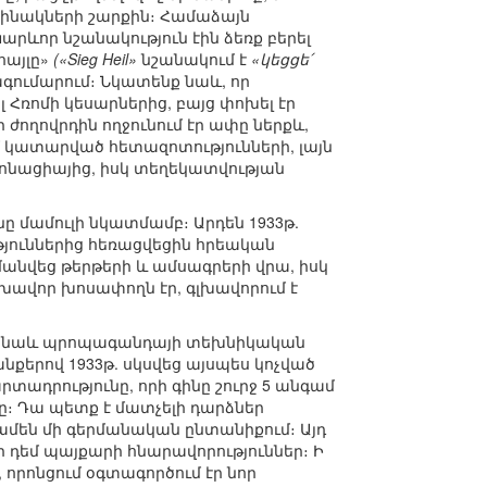
րինակների շարքին։ Համաձայն
Կարևոր նշանակություն էին ձեռք բերել
հայլը»
(«Sieg Heil»
նշանակում է
«կեցցե՛
ագումարում։ Նկատենք նաև, որ
 Հռոմի կեսարներից, բայց փոխել էր
 ժողովրդին ողջունում էր ափը ներքև,
մ կատարված հետազոտությունների, լայն
տոնացիայից, իսկ տեղեկատվության
ը մամուլի նկատմամբ։ Արդեն 1933թ.
ւթյուններից հեռացվեցին հրեական
անվեց թերթերի և ամսագրերի վրա, իսկ
լխավոր խոսափողն էր, գլխավորում է
նում նաև պրոպագանդայի տեխնիկական
նքերով 1933թ. սկսվեց այսպես կոչված
րտադրությունը, որի գինը շուրջ 5 անգամ
ը։ Դա պետք է մատչելի դարձներ
ամեն մի գերմանական ընտանիքում։ Այդ
 դեմ պայքարի հնարավորություններ։ Ի
որոնցում օգտագործում էր նոր