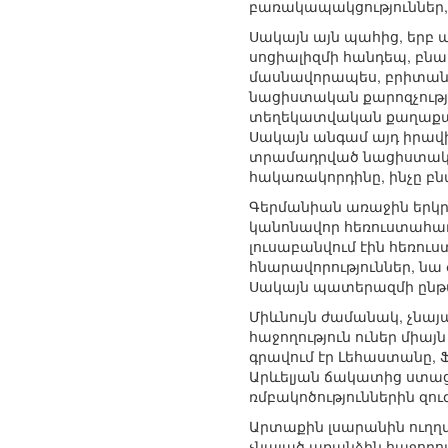
բառակապակցություններ, ո
Սակայն այն պահից, երբ
սոցիալիզմի հանդեպ, բնակ
մասնավորապես, բրիտանակ
նացիստական քարոզչությա
տեղեկատվական քաղաքակա
Սակայն անգամ այդ իրավի
տրամադրված նացիստական
հակառակորդինը, ինչը բ
Գերմանիան առաջին երկրն
կանոնավոր հեռուստահաղո
լուսաբանվում էին հեռո
հնարավորություններ, նա
Սակայն պատերազմի ընթա
Միևնույն ժամանակ, չնայ
հաջողություն ուներ միա
գրավում էր Լեհաստանը, 
Արևելյան ճակատից ստաց
ռմբակոծություններին զու
Արտաքին լսարանին ուղղվ
չնայած առանձին հաջողու