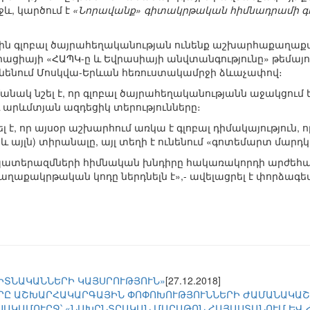
և, կարծում է
«Նորավանք» գիտակրթական հիմնադրամի գ
ձին գլոբալ ծայրահեղականության ունենք աշխարհաքաղաք
ացիայի «ՀԱՊԿ-ը և Եվրասիայի անվտանգությունը» թեմայով
ունենում Մոսկվա-Երևան հեռուստակամրջի ձևաչափով։
նակ նշել է, որ գլոբալ ծայրահեղականությանն աջակցում ե
և արևմտյան ազդեցիկ տերությունները։
լ է, որ այսօր աշխարհում առկա է գլոբալ դիմակայություն, ո
 և այլն) տիրանալը, այլ տեղի է ունենում «գոտեմարտ մար
դի պատերազմների հիմնական խնդիրը հակառակորդի արժեհա
ղաքակրթական կոդը ներդնելն է»,- ավելացրել է փորձագե
ԳԻՏՆԱԿԱՆՆԵՐԻ ԿԱՅՍՐՈՒԹՅՈՒՆ»
[27.12.2018]
ՐԸ ԱՇԽԱՐՀԱԿԱՐԳԱՅԻՆ ՓՈՓՈԽՈՒԹՅՈՒՆՆԵՐԻ ԺԱՄԱՆԱԿԱ
ՍԱԿԱՄՈՒՐՋ՝ «ՆԱԽԸՆՏՐԱԿԱՆ ՄԱՐԱԹՈՆ ՀԱՅԱՍՏԱՆՈՒՄ ԵՎ