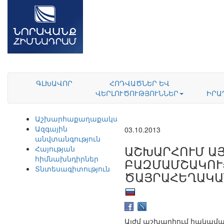
ԳԼԽԱՎՈՐ
ՀՈԴՎԱԾՆԵՐ ԵՎ
ՎԵՐԼՈՒԾՈՒԹՅՈՒՆՆԵՐ
ԻՐԱ
Աշխարհաքաղաքականություն
Ազգային
03.10.2013
անվտանգություն
ԱՇԽԱՐՀՈՒՄ Ա
Հայության
հիմնախնդիրներ
ԲԱԶՄԱՄՇԱԿՈՒ
Տնտեսագիտություն
ԾԱՅՐԱՀԵՂԱԿԱ
Այժմ աշխարհում հակամա