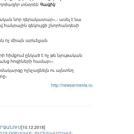
ործադիր տնօրեն
Գագիկ
ական նոր դերակատար»,- ասել է նա
 հանրային զեկույցի շնորհանդեսի
ն ոչ միայն արևելյան
րի հիմքում ընկած է ոչ թե նյութական
դկանց հոգիների համար»։
մակարգը ոչնչացնելն ու այնտեղ
տը։
http://newsarmenia.ru
ՇՐՋԱՆՈՒՄ
[10.12.2018]
 ՀԱՅ-ՌՈՒՍԱԿԱՆ ՌԱԶՄԱՎԱՐԱԿԱՆ