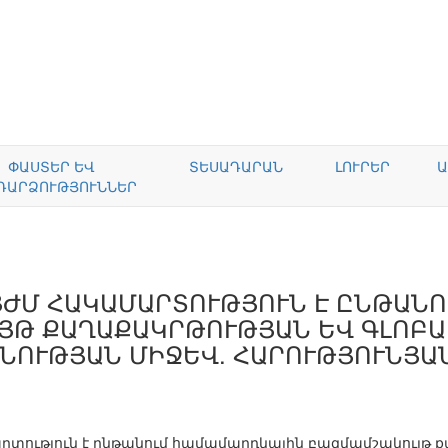
ՓԱՍՏԵՐ ԵՎ
ՏԵՍԱԴԱՐԱՆ
ԼՈՒՐԵՐ
Ա
ԴԱՐՁՈՒԹՅՈՒՆՆԵՐ
ՅԺՄ ՀԱԿԱՄԱՐՏՈՒԹՅՈՒՆ Է ԸՆԹԱՆ
ՅԹ ՔԱՂԱՔԱԿՐԹՈՒԹՅԱՆ ԵՎ ԳԼՈԲԱ
ՆՈՒԹՅԱՆ ՄԻՋԵՎ. ՀԱՐՈՒԹՅՈՒՆՅԱ
րտություն է ընթանում համամարդկային բազմամշակույթ ք