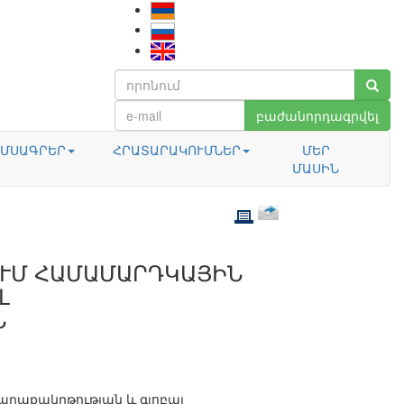
բաժանորդագրվել
ՄՍԱԳՐԵՐ
ՀՐԱՏԱՐԱԿՈՒՄՆԵՐ
ՄԵՐ
ՄԱՍԻՆ
ՈՒՄ ՀԱՄԱՄԱՐԴԿԱՅԻՆ
Լ
Ն
աղաքակրթության և գլոբալ