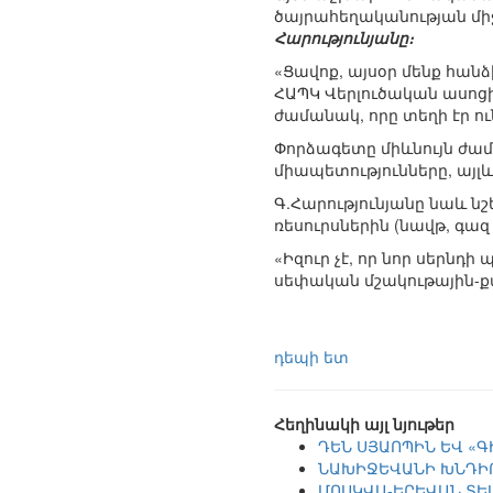
ծայրահեղականության միջ
Հարությունյանը։
«Ցավոք, այսօր մենք հան
ՀԱՊԿ Վերլուծական ասոցի
ժամանակ, որը տեղի էր 
Փորձագետը միևնույն ժամա
միապետությունները, այլ
Գ.Հարությունյանը նաև նշե
ռեսուրսներին (նավթ, գազ
«Իզուր չէ, որ նոր սերն
սեփական մշակութային-քա
դեպի ետ
Հեղինակի այլ նյութեր
ԴԵՆ ՍՅԱՈՊԻՆ ԵՎ «
ՆԱԽԻՋԵՎԱՆԻ ԽՆԴԻ
ՄՈՍԿՎԱ-ԵՐԵՎԱՆ ՏԵ