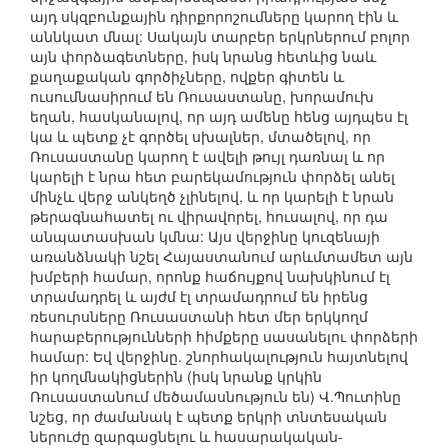
այդ սկզբունքային դիրքորոշումները կարող էին և
աննկատ մնալ: Սակայն տարբեր երկրներում բոլոր
այն փորձագետները, իսկ նրանց հետևից նաև
քաղաքական գործիչները, ովքեր գիտեն և
ուսումնասիրում են Ռուսաստանը, խորամուխ
եղան, հասկանալով, որ այդ ամենը հենց այդպես էլ
կա և պետք չէ գործել սխալներ, մտածելով, որ
Ռուսաստանը կարող է ավելի թույլ դառնալ և որ
կարելի է նրա հետ բարեկամություն փորձել անել
մինչև վերջ անկեղծ չլինելով, և որ կարելի է նրան
թերագնահատել ու վիրավորել, հուսալով, որ դա
անպատասխան կմնա: Այս վերջինը կուզենայի
առանձնակի նշել Հայաստանում արևմտամետ այն
խմբերի համար, որոնք հաճույքով նախկինում էլ
տրամադրել և այժմ էլ տրամադրում են իրենց
ռեսուրսները Ռուսաստանի հետ մեր երկկողմ
հարաբերությունների հիմքերը սասանելու փորձերի
համար: Եվ վերջինը. շնորհակալություն հայտնելով
իր կողմնակիցներին (իսկ նրանք կրկին
Ռուսաստանում մեծամասնություն են) Վ.Պուտինը
նշեց, որ ժամանակ է պետք երկրի տնտեսական
ներուժը զարգացնելու և հասարակական-