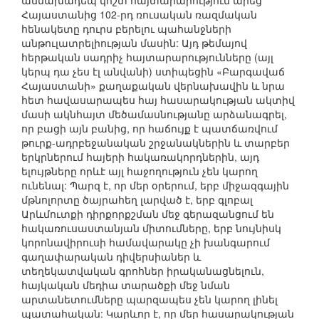
աննախադեպ կոշտ հայտարարություն արեց
Հայաստանից 102-րդ ռուսական ռազմական
հենակետը դուրս բերելու պահանջների
անթուլատրելիության մասին: Այդ թեմայով
հերթական սադրիչ հայտարարությունները (այլ
կերպ դա չես էլ անվանի) ստիպեցին «Բարգավաճ
Հայաստանի» քաղաքական վերնախավին և նրա
հետ հավասարապես հայ հասարակության ակտիվ
մասի ակնհայտ մեծամասնությանը արձանագրել,
որ բացի այն բանից, որ հաճույք է պատճառվում
թուրք-ադրբեջանական շրջանակներին և տարբեր
երկրներում հայերի հակառակորդներին, այդ
ելույթները որևէ այլ հաջողություն չեն կարող
ունենալ: Պարզ է, որ մեր օրերում, երբ միջազգային
մթնոլորտը ծայրահեղ լարված է, երբ գլոբալ
Արևմուտքի դիրքորքշման մեջ գերազանցում են
հակառուսաստանյան միտումները, երբ նույնիսկ
կորոնավիրուսի համավարակը չի խանգարում
գաղափարական դիվերսիաներ և
տեղեկատվական գրոհներ իրականացնելուն,
հայկական մեդիա տարածքի մեջ նման
արտանետումները պարզապես չեն կարող լինել
պատահական: Կարևոր է, որ մեր հասարակության