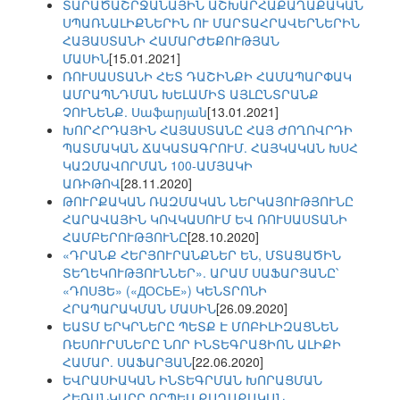
ՏԱՐԱԾԱՇՐՋԱՆԱՅԻՆ ԱՇԽԱՐՀԱՔԱՂԱՔԱԿԱՆ
ՍՊԱՌՆԱԼԻՔՆԵՐԻՆ ՈՒ ՄԱՐՏԱՀՐԱՎԵՐՆԵՐԻՆ
ՀԱՅԱՍՏԱՆԻ ՀԱՄԱՐԺԵՔՈՒԹՅԱՆ
ՄԱՍԻՆ
[15.01.2021]
ՌՈՒՍԱՍՏԱՆԻ ՀԵՏ ԴԱՇԻՆՔԻ ՀԱՄԱՊԱՐՓԱԿ
ԱՄՐԱՊՆԴՄԱՆ ԽԵԼԱՄԻՏ ԱՅԼԸՆՏՐԱՆՔ
ՉՈՒՆԵՆՔ. Սաֆարյան
[13.01.2021]
ԽՈՐՀՐԴԱՅԻՆ ՀԱՅԱՍՏԱՆԸ ՀԱՅ ԺՈՂՈՎՐԴԻ
ՊԱՏՄԱԿԱՆ ՃԱԿԱՏԱԳՐՈՒՄ. ՀԱՅԿԱԿԱՆ ԽՍՀ
ԿԱԶՄԱՎՈՐՄԱՆ 100-ԱՄՅԱԿԻ
ԱՌԻԹՈՎ
[28.11.2020]
ԹՈՒՐՔԱԿԱՆ ՌԱԶՄԱԿԱՆ ՆԵՐԿԱՅՈՒԹՅՈՒՆԸ
ՀԱՐԱՎԱՅԻՆ ԿՈՎԿԱՍՈՒՄ ԵՎ ՌՈՒՍԱՍՏԱՆԻ
ՀԱՄԲԵՐՈՒԹՅՈՒՆԸ
[28.10.2020]
«ԴՐԱՆՔ ՀԵՐՅՈՒՐԱՆՔՆԵՐ ԵՆ, ՄՏԱՑԱԾԻՆ
ՏԵՂԵԿՈՒԹՅՈՒՆՆԵՐ». ԱՐԱՄ ՍԱՖԱՐՅԱՆԸ՝
«ԴՈՍՅԵ» («ДОСЬЕ») ԿԵՆՏՐՈՆԻ
ՀՐԱՊԱՐԱԿՄԱՆ ՄԱՍԻՆ
[26.09.2020]
ԵԱՏՄ ԵՐԿՐՆԵՐԸ ՊԵՏՔ Է ՄՈԲԻԼԻԶԱՑՆԵՆ
ՌԵՍՈՒՐՍՆԵՐԸ ՆՈՐ ԻՆՏԵԳՐԱՑԻՈՆ ԱԼԻՔԻ
ՀԱՄԱՐ. ՍԱՖԱՐՅԱՆ
[22.06.2020]
ԵՎՐԱՍԻԱԿԱՆ ԻՆՏԵԳՐՄԱՆ ԽՈՐԱՑՄԱՆ
ՀԵՌԱՆԿԱՐԸ ՈՐՊԵՍ ՔԱՂԱՔԱԿԱՆ