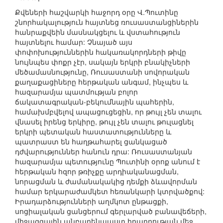
Քվեների հաշվարկի հաջորդ օրը Վ.Պուտինը
շնորհակալություն հայտնեց ռուսաստանցիներին
հանրաքվեին մասնակցելու և վստահություն
հայտնելու համար: Չնայած այս
փոփոխություններին հակառակորդների թիվը
նույնպես փոքր չէր, սակայն երկրի բնակիչների
մեծամասնությունը, Ռուսաստանի սովորական
քաղաքացիները հերթական անգամ, ինչպես և
հազարամյա պատմության բոլոր
ճակատագրական-բեկումնային պահերին,
համախմբվելով ապացուցեցին, որ թույլ չեն տալու
վնասել իրենց երկիրը, թույլ չեն տալու թուլացնել
երկրի պետական հաստատությունները և
պատրաստ են հաղթահարել ցանկացած
դժվարություններ հանուն դրա: Ռուսաստանյան
հազարամյա պետությունը Պուտինի օրոք անում է
հերթական հզոր թռիչքը արդիականացման,
նորացման և ժամանակակից դեմքի ձևավորման
համար երկարաժամկետ հեռանկարի կտրվածքով:
Իրադարձությունների աղմկոտ ընթացքի,
սոցիալական ցանցերում գերլարված բանավեճերի,
միջազգային անբարենպաստ իրադրության մեջ