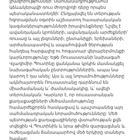
լիազորություններ: Սահմանադրությունում
կձևակերպվի ռուս ժողովրդի դերը որպես
պետականաստեղծի: Ընդլայնվել են տերության
հզորացման օգտին աշխատող հասարակական
կազմակերպությունների իրավունքները: Նշվել է
ավանդական կրոնների, ավանդական արժեքների՝
ռուսաց և այլ լեզուների, ընտանիքի, երեխաների,
արժանապատիվ և ապահովված ծերության
հանդեպ հարգալից ու հոգատար վերաբերմունքի
կարևորությունը: Եթե Ռուսաստանի նախագահ
Վլադիմիր Պուտինը ցանկանա կրկին մասնակցել
նախագահական ընտրություններին, ապա նա
կարող է դա անել: Այս և այլ նորամուծությունները
ակնհայտորեն Ռուսաստանը դարձնում են
միաժամանակ և՛ ժամանակակից, և՛ ավելի
տերունական: Կարևոր է, որ ռուսաստանյան
քաղաքացիների մեծամասնությունը
համարժեքորեն հասկացավ և պաշտպանեց այդ
սահմանադրական նորամուծությունները: Մեծ
պետության քաղաքացիները վստահության քվե
տվեցին Վ.Պուտինին և նրա թիմին զարգացման և
ուժեղացման ճանապարհով մեծ երկիրը տանելու
համար: