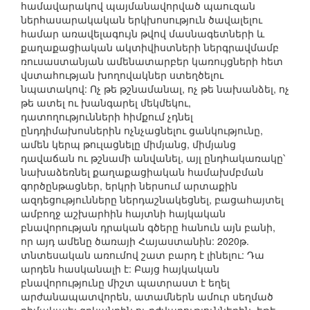
համավարակով պայմանավորված պաուզան
ներհասարակական երկխոսություն ծավալելու
համար առավելագույն թվով մասնագետների և
քաղաքացիական ակտիվիստների ներգրավմամբ
ռուսաստանյան ամենատարբեր կառույցների հետ
վստահության խողովակներ ստեղծելու
նպատակով: Ոչ թե թշնամանալ, ոչ թե նախանձել, ոչ
թե ատել ու խանգարել մեկմեկու,
դատողությունների հիմքում չդնել
ընդդիմախոսներին ոչնչացնելու ցանկությունը,
ամեն կերպ թուլացնելը միմյանց, միմյանց
դավաճան ու թշնամի անվանել, այլ ընդհակառակը՝
նախաձեռնել քաղաքացիական համախմբման
գործընթացներ, երկրի ներսում արտաքին
ազդեցությունները ներդաշնակեցնել, բացահայտել
ամբողջ աշխարհին հայտնի հայկական
բնավորության դրական գծերը հանուն այն բանի,
որ այդ ամենը ծառայի Հայաստանին: 2020թ.
տնտեսական առումով շատ բարդ է լինելու: Դա
արդեն հասկանալի է: Բայց հայկական
բնավորությունը միշտ պատրաստ է եղել
արժանապատվորեն, ատամներն ամուր սեղմած