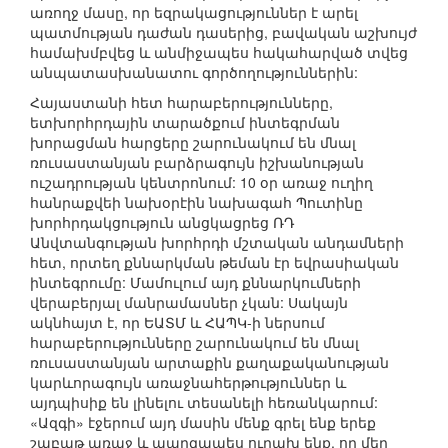
առողջ մասը, որ եզրակացություններ է արել
պատմության դաժան դասերից, բավական աշխույժ
համախմբվեց և անմիջապես հակահարված տվեց
անպատասխանատու գործողություններին:
Հայաստանի հետ հարաբերությունները,
ետխորհրդային տարածքում ինտեգրման
խորացման հարցերը շարունակում են մնալ
ռուսաստանյան բարձրագույն իշխանության
ուշադրության կենտրոնում: 10 օր առաջ ուղիղ
հանրաքվեի նախօրէին նախագահ Պուտինը
խորհրդակցություն անցկացրեց ՌԴ
Անվտանգության խորհրդի մշտական անդամների
հետ, որտեղ քննարկման թեման էր եվրասիական
ինտեգրումը: Մամուլում այդ քննարկումների
վերաբերյալ մանրամասներ չկան: Սակայն
ակնհայտ է, որ ԵԱՏՄ և ՀԱՊԿ-ի ներսում
հարաբերությունները շարունակում են մնալ
ռուսաստանյան արտաքին քաղաքականության
կարևորագույն առաջնահերթություններ և
այդպիսիք են լինելու տեսանելի հեռանկարում:
«Ազգի» էջերում այդ մասին մենք գրել ենք երեք
շաբաթ առաջ և պարզապես ուրախ ենք, որ մեր