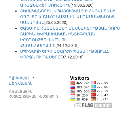
ԱՌԱՋՆԱՀԵՐԹՈՒԹՅՈՒՆ
[19.06.2020]
ՏԵՍԱԿԱՆՈՐԵՆ ԱՊԱՑՈՒՑՎԱԾ Է ՀԱՅԱՍՏԱՆԻ
ՕԳՈՒՏԸ և ՇԱՀԸ ԵԱՏՄ-ԻՆ ԱՆԴԱՄԱԿՑԵԼՈՒՑ.
ՍԱՖԱՐՅԱՆ
[25.05.2020]
ԵԱՏՄ-ԻՆ ՀԱՅԱՍՏԱՆԻ ՄԱՍՆԱԿՑՈՒԹՅԱՆ ՉՈՐՍ
ՏԱՐԻՆ. ԵՎՐԱՍԻԱԿԱՆ ԻՆՏԵԳՐՄԱՆ
ԻՐՈՂՈՒԹՅՈՒՆԵՐՆ ՈՒ
ՀԵՌԱՆԿԱՐՆԵՐԸ
[24.12.2018]
ՍՊԻՏԱԿԻ ԵՐԿՐԱՇԱՐԺԻ ՊԱՏՄՈՒԹՅՈՒՆԸ,
ՓՈՐՁՆ ՈՒ ԴԱՍԵՐԸ
[07.12.2018]
Գլխավոր
⋅
Մեր մասին
© ՑԱՆՑԱՅԻՆ
ՀԵՏԱԶՈՏԱԿԱՆ ԻՆՍՏԻՏՈՒՏ