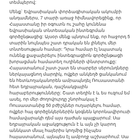
տեմպերով:
Մենք` Եվրասիական փորձագիտական ակումբի
անդամներս, 7 տարի առաջ հիմնավորեցինք, որ
Հայաստանը իր օգուտն ու շահը կունենա
եվրասիական տնտեսական ինտեգրման
գործընթացից: Այսօր մենք պնդում ենք, որ հաջորդ 5
տարին նույնպես շատ դրական են լինելու մեր
տնտեսության համար: Դրա համար էլ նպատակ
ունենք քաջալերելու ինտեգրացիոն գործընթացի
խորացման համատեղ ուղիների փնտրտուքը:
Հայաստանում շատ-շատ են տարբեր սերունդները
ներկայացնող մարդիկ, ովքեր անկեղծ ցանկանում
են հետևողականորեն ամրապնդել Ռուսաստանի
հետ եղբայրական, դաշնակցային
հարաբերությունները: Շատ տեղին է և ես ուզում եմ
ասել, որ մեր ժողովուրդը շնորհակալ է
Ռուսաստանից 50 բժիշկներ ուղարկելու համար,
ովքեր հայ գործընկերներին կօգնեն կորոնավիրուսի
համավարակի դեմ այս դաժան պայքարում: Սա
եղբայրական աջակցություն է և այն չի կարող
աննկատ մնալ հայերիս կողմից ինչպես
հայաստանում, այնպես էլ ամբողջ աշխարհում: Սա