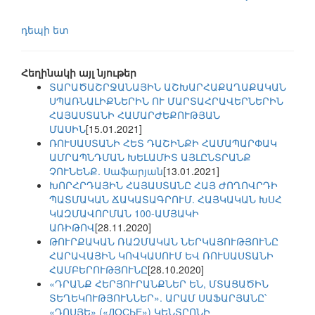
դեպի ետ
Հեղինակի այլ նյութեր
ՏԱՐԱԾԱՇՐՋԱՆԱՅԻՆ ԱՇԽԱՐՀԱՔԱՂԱՔԱԿԱՆ
ՍՊԱՌՆԱԼԻՔՆԵՐԻՆ ՈՒ ՄԱՐՏԱՀՐԱՎԵՐՆԵՐԻՆ
ՀԱՅԱՍՏԱՆԻ ՀԱՄԱՐԺԵՔՈՒԹՅԱՆ
ՄԱՍԻՆ
[15.01.2021]
ՌՈՒՍԱՍՏԱՆԻ ՀԵՏ ԴԱՇԻՆՔԻ ՀԱՄԱՊԱՐՓԱԿ
ԱՄՐԱՊՆԴՄԱՆ ԽԵԼԱՄԻՏ ԱՅԼԸՆՏՐԱՆՔ
ՉՈՒՆԵՆՔ. Սաֆարյան
[13.01.2021]
ԽՈՐՀՐԴԱՅԻՆ ՀԱՅԱՍՏԱՆԸ ՀԱՅ ԺՈՂՈՎՐԴԻ
ՊԱՏՄԱԿԱՆ ՃԱԿԱՏԱԳՐՈՒՄ. ՀԱՅԿԱԿԱՆ ԽՍՀ
ԿԱԶՄԱՎՈՐՄԱՆ 100-ԱՄՅԱԿԻ
ԱՌԻԹՈՎ
[28.11.2020]
ԹՈՒՐՔԱԿԱՆ ՌԱԶՄԱԿԱՆ ՆԵՐԿԱՅՈՒԹՅՈՒՆԸ
ՀԱՐԱՎԱՅԻՆ ԿՈՎԿԱՍՈՒՄ ԵՎ ՌՈՒՍԱՍՏԱՆԻ
ՀԱՄԲԵՐՈՒԹՅՈՒՆԸ
[28.10.2020]
«ԴՐԱՆՔ ՀԵՐՅՈՒՐԱՆՔՆԵՐ ԵՆ, ՄՏԱՑԱԾԻՆ
ՏԵՂԵԿՈՒԹՅՈՒՆՆԵՐ». ԱՐԱՄ ՍԱՖԱՐՅԱՆԸ՝
«ԴՈՍՅԵ» («ДОСЬЕ») ԿԵՆՏՐՈՆԻ