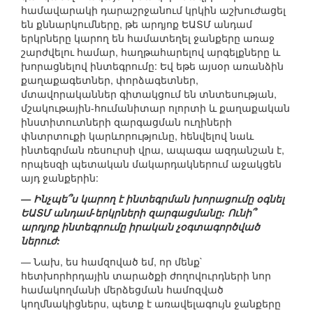
համավարակի դարաշրջանում կրկին աշխուժացել
են քննարկումները, թե արդյոք ԵԱՏՄ անդամ
երկրները կարող են համատեղել ջանքերը առաջ
շարժվելու համար, հաղթահարելով արգելքները և
խորացնելով ինտեգրումը: Եվ եթե այսօր առանձին
քաղաքագետներ, փորձագետներ,
մտավորականներ գիտակցում են տնտեսության,
մշակութային-հումանիտար ոլորտի և քաղաքական
ինստիտուտների զարգացման ուղիների
փնտրտուքի կարևորությունը, հենվելով նաև
ինտեգրման ռեսուրսի վրա, ապագա ազդանշան է,
որպեսզի պետական մակարդակներում աջակցեն
այդ ջանքերին:
— Ինչպե՞ս կարող է ինտեգրման խորացումը օգնել
ԵԱՏՄ անդամ-երկրների զարգացմանը: Ունի՞
արդյոք ինտեգրումը իրական չօգտագործված
ներուժ:
— Նախ, ես համզոված եմ, որ մենք`
հետխորհրդային տարածքի ժողովուրդների նոր
համակողմանի մերձեցման համոզված
կողմնակիցներս, պետք է առավելագույն ջանքերը