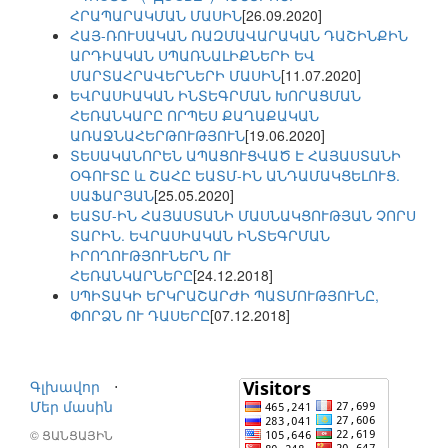
ՀՐԱՊԱՐԱԿՄԱՆ ՄԱՍԻՆ
[26.09.2020]
ՀԱՅ-ՌՈՒՍԱԿԱՆ ՌԱԶՄԱՎԱՐԱԿԱՆ ԴԱՇԻՆՔԻՆ
ԱՐԴԻԱԿԱՆ ՍՊԱՌՆԱԼԻՔՆԵՐԻ ԵՎ
ՄԱՐՏԱՀՐԱՎԵՐՆԵՐԻ ՄԱՍԻՆ
[11.07.2020]
ԵՎՐԱՍԻԱԿԱՆ ԻՆՏԵԳՐՄԱՆ ԽՈՐԱՑՄԱՆ
ՀԵՌԱՆԿԱՐԸ ՈՐՊԵՍ ՔԱՂԱՔԱԿԱՆ
ԱՌԱՋՆԱՀԵՐԹՈՒԹՅՈՒՆ
[19.06.2020]
ՏԵՍԱԿԱՆՈՐԵՆ ԱՊԱՑՈՒՑՎԱԾ Է ՀԱՅԱՍՏԱՆԻ
ՕԳՈՒՏԸ և ՇԱՀԸ ԵԱՏՄ-ԻՆ ԱՆԴԱՄԱԿՑԵԼՈՒՑ.
ՍԱՖԱՐՅԱՆ
[25.05.2020]
ԵԱՏՄ-ԻՆ ՀԱՅԱՍՏԱՆԻ ՄԱՍՆԱԿՑՈՒԹՅԱՆ ՉՈՐՍ
ՏԱՐԻՆ. ԵՎՐԱՍԻԱԿԱՆ ԻՆՏԵԳՐՄԱՆ
ԻՐՈՂՈՒԹՅՈՒՆԵՐՆ ՈՒ
ՀԵՌԱՆԿԱՐՆԵՐԸ
[24.12.2018]
ՍՊԻՏԱԿԻ ԵՐԿՐԱՇԱՐԺԻ ՊԱՏՄՈՒԹՅՈՒՆԸ,
ՓՈՐՁՆ ՈՒ ԴԱՍԵՐԸ
[07.12.2018]
Գլխավոր
⋅
Մեր մասին
© ՑԱՆՑԱՅԻՆ