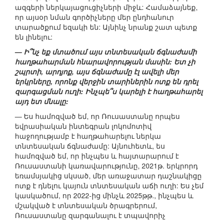
ազգերի ներկայացուցիչների միջև: Համաձայնեք,
որ այսօր նման գործիչները մեր ընդհանուր
տարածքում եզակի են: Այնինչ նրանք շատ պետք
են լինելու:
— Ի՞նչ եք մտածում այս տնտեսական ճգնաժամի
հաղթահարման հնարավորության մասին: Ետ չի
շպրտի, արդյոք, այս ճգնաժամը էլ ավելի մեր
երկրները, որոնք վերջին տարիներին ոտք են դրել
զարգացման ուղի: Ինչպե՞ս կարելի է հաղթահարել
այդ ետ մնալը:
— Ես համոզված եմ, որ Ռուսաստանը որպես
եվրասիական ինտեգրան լոկոմոտիվ
հաջողությամբ է հաղթահարելու ներկա
տնտեսական ճգնաժամը: Այնուհետև, ես
համոզված եմ, որ ինչպես և հայտարարում է
Ռուսաստանի կառավարությունը, 2021թ. երկրորդ
եռամսյակից սկսած, մեր առաջատար դաշնակիցը
ոտք է դնելու կայուն տնտեսական աճի ուղի: Ես չեմ
կասկածում, որ 2022-ից մինչև 2025թթ., ինչպես և
մշակված է տնտեսական ծրագրերում,
Ռուսաստանը զարգանալու է տպավորիչ