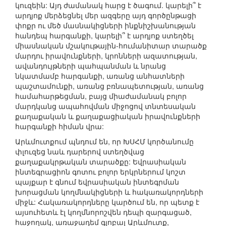
կուզեին: Այդ ժամանակ հարց է ծագում. կարելի՞ է
արդյոք մերձեցնել մեր ազգերը այդ գործընթացի
փոքր ու մեծ մասնակիցների ինքնիշխանության
հանդեպ հարգանքի, կարելի՞ է արդյոք ստեղծել
միասնական մշակութային-հումանիտար տարածք
մարդու իրավունքների, կրոնների ազատության,
ավանդույթների պահպանման և նրանց
նկատմամբ հարգանքի, առանց անհատների
պաշտամունքի, առանց բռնապետության, առանց
համահարթեցման, բայց միաժամանակ բոլոր
մարդկանց ապահովման միջոցով տնտեսական
քաղաքական և քաղաքացիական իրավունքների
հարգանքի հիման վրա:
Արևմուտքում պնդում են, որ ԽՍՀՄ կործանումը
փլուզեց նաև դարերով ստեղծվաց
քաղաքակրթական տարածքը: Եվրասիական
ինտեգրացիոն գոտու բոլոր երկրներում կոշտ
պայքար է գնում եվրասիական ինտեգրման
խորացման կողմնակիցների և հակառակորդների
միջև: Հակառակորդները կարծում են, որ պետք է
այսուհետև էլ կողմնորոշվեն դեպի զարգացած,
հաջողակ, առաջադեմ գլոբալ Արևմուտք,