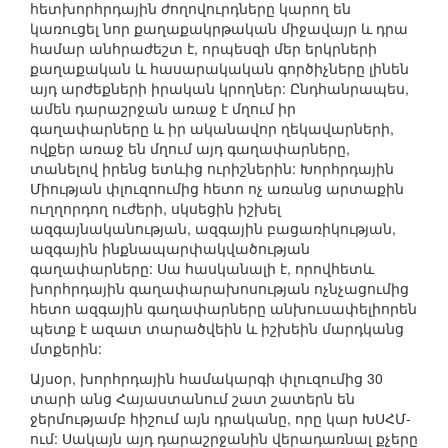
հետխորհրդային ժողովուրդները կարող են
կառուցել նոր քաղաքակրթական միջավայր և դրա
համար անհրաժեշտ է, որպեսզի մեր երկրների
քաղաքական և հասարակական գործիչները լինեն
այդ արժեքների իրական կրողներ: Ընդհանրապես,
ամեն դարաշրջան առաջ է մղում իր
գաղափարները և իր ականավոր ղեկավարների,
ովքեր առաջ են մղում այդ գաղափարները,
տանելով իրենց ետևից ուրիշներին: Խորհրդային
Միության փլուզոումից հետո ոչ առանց արտաքին
ուղղորդող ուժերի, սկսեցին իշխել
ազգայնականության, ազգային բացառիկության,
ազգային ինքնապարփակվածության
գաղափարները: Սա հասկանալի է, որովհետև
խորհրդային գաղափարախոսության ոչնչացումից
հետո ազգային գաղափարները անխուսափելիորեն
պետք է ազատ տարածվեին և իշխեին մարդկանց
մտքերին:
Այսօր, խորհրդային համակարգի փլուզումից 30
տարի անց Հայաստանում շատ շատերն են
ջերմությամբ հիշում այն դրականը, որը կար ԽՍՀՄ-
ում: Սակայն այդ դարաշրջանին վերադառնալ քչերը