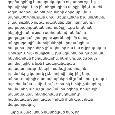
գործադրենք հասարակական ուշադրությունը
հրավիրելու նոր ինտեգրացիոն ալիքի մինչև այժմ
չօգտագործված ռեսուրսների գործարկման
անհրաժեշտության վրա: Մենք պետք է այսուհետև
էլ կառուցենք ու զարգացնենք մեր ընդհանուր
քաղաքակրթական տարածքը: Եթե նույնիսկ
ինքնիշխանության սահմանափակման և
քաղաքական լիազորությունների մի մասը
անդրազգային մարմիններին փոխանցելու
հակառակորդները (ինչպես որ դա կա Եվրոպական
Միությունում) հաղթեն և խանգարեն քաղաքական
ինտեգրման հեռանկարին, ինչը նույնպես շատ
նորմալ կլինի, եթե հասարակական
տրամադրությունների համաշխարհային
թրենդները կտրուկ չեն փոխվի ինչ-ինչ նոր,
անխուսափելի գաղափարների ճնշման տակ, ապա
այդ ժամանակ, միևնույն է, հարկ կլինի քննարկել
համատեղ առաջ շարժման հարցերը, որպեսզի
տնտեսական ինտեգրման ընդհանուր
համապատկերը ապահոված լինի պատծաճ
մակարդակով:
Պարզ ասած, մենք համոզված ենք, որ