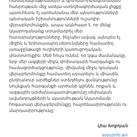
հասարակությունների և գիտափորձագիտական
հանրության մեջ առկա ստեղծագործական լիցքը
այսուհետև էլ արժանանա մեր պետությունների
պետական իշխանությունների ուշադիր
վերաբերմունքին, ապա ակնհայտ է, որ մենք
կկարողանանք տրամադրել մեր
հասարակությունները, ինչպես ավագ, այնպես էլ
միջին և երիտասարդ սերունդները համատեղ
առաջընթացի ուղիների կառուցողական
փնտրտուքին: Մեծ հույս ունեմ, որ կգա ժամանակը,
երբ մեր ազգերի միջև փոխադարձ հարգանքն ու
համագործակցությունը, միմյանց միջև դրական
վերաբերմունքը համատեղ արարելու և միասին
ընդհանուր արժեքներ ստեղծելու ցանկությունը
նույնքան հարգանքի արժանի կլինեն, որքան և
ազգային արժանապատվությունը սեփական
ավանդույթների և պատմության նկատմամբ
հոգատար վերաբերմունքը, հայրենասիրությունն ու
մարդասիրությունը:
Լիա Խոջոյան
soyuzinfo.am