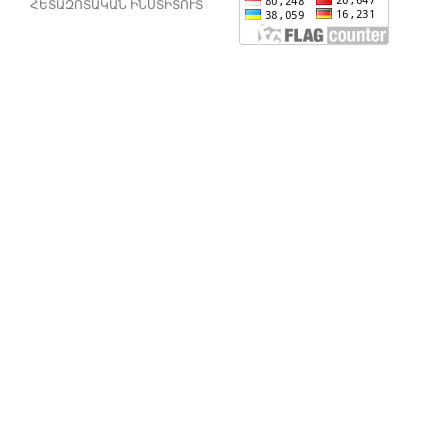
ՀԵՏԱԶՈՏԱԿԱՆ ԻՆՍՏԻՏՈՒՏ