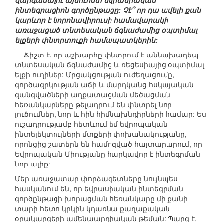
զարգանալու այսուհետ եվրասիական
ինտեգրացիոն գործընթացը: Չէ՞ որ դա ավելի քան
կարևոր է կորոնավիրուսի համավարակի
առաջացած տնտեսական ճգնաժամից օպտիմալ
ելքերի փնտրտուքի համապատկերին:
— Ճիշտ է, որ աշխարհը փնտրում է աննախադեպ
տնտեսական ճգնաժամից և ռեցեսիայից օպտիմալ
ելքի ուղիներ: Մրցակցության ուժեղացումը,
գործազրկության աճի և մարդկանց հսկայական
զանգվածների աղքատացման մեծացման
հեռանկարները թելադրում են փնտրել նոր
լուծումներ, նոր և հին հիմնախնդիրների համար: Ես
ուշադրությամբ հետևում եմ եվրոպական
ինտելեկտուլների մտքերի փոխանակությանը,
որոնցից շատերն են համոզված հայտարարում, որ
Եվրոպական Միությանը հարկավոր է ինտեգրման
նոր ալիք:
Մեր առաջատար փորձագետները նույնպես
հասկանում են, որ եվրասիական ինտեգրման
գործընթացի խորացման հեռանկարը մի քանի
տարի հետո կրկին կդառնա քաղաքական
օրակարգերի ամենաարդիական թեման: Պարզ է,