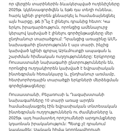
որ վերջին տարիներին ձևակերպված ուղենիշները
2025թ. կկենսագործվեն և եթե դա տեղի ունենա,
հարկ կլինի լրջորեն քննարկել և համաձայնեցնել
այն հարցը, թե ի՞նչ է լինելու դրանից հետո: Կա
երկու իրադարձություն, որոնցից ամենալուրջ
կերպով կախված է լինելու գործընթացները մեր
ընդհանուր տարածքում: Դրանցից առաջինը ԱՄՆ
նախագահի ընտրությունն է այս տարի, ինչից
կախված կլինի գլոբալ Արևմուտքի ապագան և
շարժման հիմնական ուղղությունները: Երկրորդը
Ռուսաստանի նախագահի ընտրություններն են,
որոնցից ուղղակիորեն կախված է եվրասիական
ինտեգրման հեռանկարը և, ընդհանուր առմամբ,
հետխորհրդային տարածքի երկրների մերձեցման
գործընթացները:
Ռուսաստանի, Բելառուսի և Ղազախստանի
նախագահները 10 տարի առաջ արդեն
համաձայնացրել էին եվրասիական տնտեսական
ինտեգրման ուղղություններն ու ժամկետները և
2025թ. այդ համատեղ որոշումների արդյունքները
կդառնան իրականություն: Պետք չէ դրանում
կասկածել: Սակայն հիմա կորոնավիրուսի