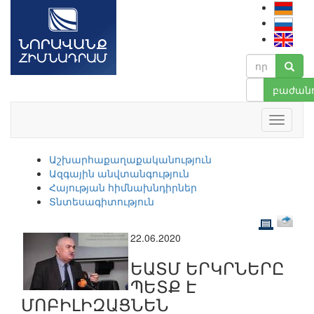
բաժանո
Աշխարհաքաղաքականություն
Ազգային անվտանգություն
Հայության հիմնախնդիրներ
Տնտեսագիտություն
22.06.2020
ԵԱՏՄ ԵՐԿՐՆԵՐԸ
ՊԵՏՔ Է
ՄՈԲԻԼԻԶԱՑՆԵՆ