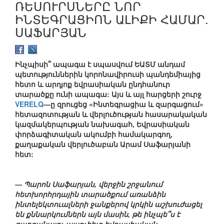
ՌԵՍՈՒՐՍՆԵՐԸ ՆՈՐ
ԻՆՏԵԳՐԱՑԻՈՆ ԱԼԻՔԻ ՀԱՄԱՐ.
ՍԱՖԱՐՅԱՆ
Ինչպիսի՞ ապագա է սպասվում ԵԱՏՄ անդամ
պետություններին կորոնավիրուսի պանդեմիայից
հետո և արդյոք եվրասիական ընդհանուր
տարածքը ունի ապագա: Այս և այլ հարցերի շուրջ
VERELQ
—ը զրուցեց «Ինտեգրացիա և զարգացում»
հետազոտության և վերլուծության հասարակական
կազմակերպության նախագահ, Եվրասիական
փորձագիտական ակումբի համակարգող,
քաղաքական վերլուծաբան Արամ Սաֆարյանի
հետ:
— Պարոն Սաֆարյան, վերջին շրջանում
հետխորհրդային տարածքում առանձին
ինտելեկտուալների ջանքերով կրկին աշխուժացել
են քննարկումներն այն մասին, թե ինչպե՞ս է