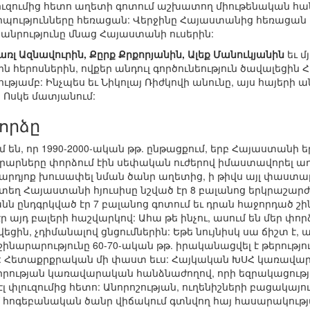
լուզումից հետո աղետի գոտում աշխատող միութենական հ
ությունները հեռացան: Վերջինը Հայաստանից հեռացան 
անրությունը մնաց Հայաստանի ուսերին:
առլ Ազնավուրին, Քըրք Քրքորյանին, Ալեք Մանուկյանին
եւ մ
 հերոսներին, ովքեր անդուլ գործունեություն ծավալեցին 
ությամբ: Ինչպես եւ Նիկոլայ Ռիժկովի անունը, այս հայերի 
 Ոսկե մատյանում:
որձը
են, որ 1990-2000-ական թթ. ընթացքում, երբ Հայաստանի ե
արները փորձում էին սեփական ուժերով իմաստավորել աղ
ր արդյոք խուսափել նման ծանր աղետից, ի թիվս այլ փաստա
տեղ Հայաստանի հյուսիսը նշված էր 8 բալանոց երկրաշարժի 
անն ընդգրկված էր 7 բալանոց գոտում եւ դրան հաջորդած շի
էր այդ բալերի հաշվարկով: Ահա թե ինչու, ասում են մեր փ
եցին, չդիմանալով ցնցումներին: Եթե նույնիսկ սա ճիշտ է, 
շինարարությունը 60-70-ական թթ. իրականացվել է թերությ
: Հետաքրքրական մի փաստ եւս: Հայկական ԽՍՀ կառավար
րության կառավարական հանձնաժողով, որի եզրակացությո
 էլ փլուզումից հետո: Անորոշության, ուղենիշների բացակա
մ հոգեբանական ծանր վիճակում գտնվող հայ հասարակությ