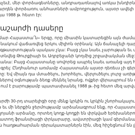
նչեւէ, մեր փորձագետները, անդրադառնալով առկա խնդիրնե
արդեն փորձառու անհատների ամբողջություն, այսօր ավել
ա 1988 թ. հետո էր:
աշարժի դասերը
ամար Հայաստա՜ն» երգը, որը միասին կատարեցին այն ժա
անակում վաճառվեց երկու միլիոն օրինակ: Այն ճանաչելի 
 գթասրտության պակաս չկա: Բայց չկա նաեւ չարության եւ
նվեց Թուրքիայի եւ Ադրբեջանի կողմից շրջափակման մեջ: 
նա: Բայց Հայաստանը սովորեց ապրել նաեւ առանց այդ հա
լ: Ընդհանուր առմամբ Հայաստանն այսօր դեռեւս չի գերազ
 Եվ միայն դա մտածելու, խորհելու, վերլուծելու լուրջ առի
երով օգնության ձեռք մեկնել նրանց, ովքեր վերապրում ե
մ է բարությամբ պատասխանել 1988 թ.-ից հետո մեզ արվ
ժի 30-րդ տարելիցի օրը մենք կրկին ու կրկին շնորհակալո
եւ մի ներքին ջերմությամբ արձանագրում ենք, որ Հայաստա
յանի արձանը, որտեղ կողք-կողքի են փրկված երեխաներո
խատող ֆրանսիացի փրկարարը, ավստրիացի կամ գերմանացի 
 հաղթահարման դերակատարներն էին, մեզ հիշեցնում են լին