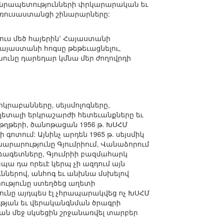
անրապետությունների փրկարարական եւ
ռուսաստանցի շինարարները:
յուս մեծ հայերինՙ Հայաստանի
Հայաստանի հոգսը թեթեւացնելու,
անունը դարեդար կմնա մեր ժողովրդի
րկրաբանները, սեյսմոլոգները,
ետալի երկրաշարժի հետեւանքները եւ
թղթերի, ծանոթացան 1956 թ. ԽՍՀՄ
գոտում: Այնինչ արդեն 1965 թ. սեյսմիկ
նարարությունը Գյումրիում, Վանաձորում
որձագետները, Գյումրիի բազմահարկ
ապա դա որեւէ կերպ չի ազդում այն
ուններով, անհոգ եւ անխնա մսխելով
ությունը ստեղծեց աղետի
ւնը այդպես էլ չհրապարակվեց ոչ ԽՍՀՄ
յության եւ վերականգնման ծրագրի
ան մեջ սկսեցին շրջանառվել տարբեր