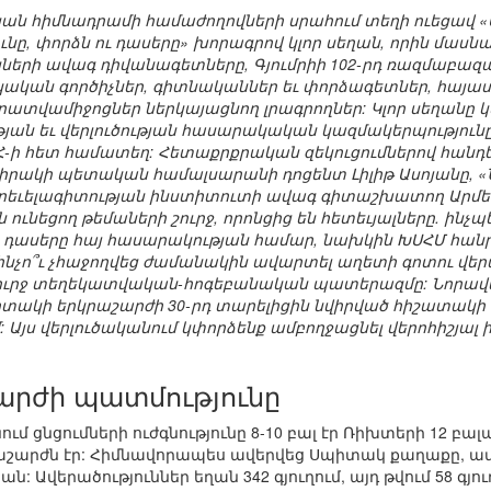
ն հիմնադրամի համաժողովների սրահում տեղի ուեցավ «
ւնը, փորձն ու դասերը» խորագրով կլոր սեղան, որին մա
նների ավագ դիվանագետները, Գյումրիի 102-րդ ռազմաբազ
կան գործիչներ, գիտնականներ եւ փորձագետներ, հայաստ
րատվամիջոցներ ներկայացնող լրագրողներ: Կլոր սեղանը 
յան եւ վերլուծության հասարակական կազմակերպությու
Հ-ի հետ համատեղ: Հետաքրքրական զեկուցումներով հանդե
 Շիրակի պետական համալսարանի դոցենտ Լիլիթ Ասոյանը,
Արեւելագիտության ինստիտուտի ավագ գիտաշխատող Արմեն
 ունեցող թեմաների շուրջ, որոնցից են հետեւյալները. ին
ը եւ դասերը հայ հասարակության համար, նախկին ԽՍՀՄ հա
, ինչո՞ւ չհաջողվեց ժամանակին ավարտել աղետի գոտու վե
ուրջ տեղեկատվական-հոգեբանական պատերազմը: Նորավա
տակի երկրաշարժի 30-րդ տարելիցին նվիրված հիշատակի 
: Այս վերլուծականում կփորձենք ամբողջացնել վերոհիշյալ
արժի պատմությունը
մ ցնցումների ուժգնությունը 8-10 բալ էր Ռիխտերի 12 բալ
աշարժն էր: Հիմնավորապես ավերվեց Սպիտակ քաղաքը, ավ
ան: Ավերածություններ եղան 342 գյուղում, այդ թվում 58 գյ