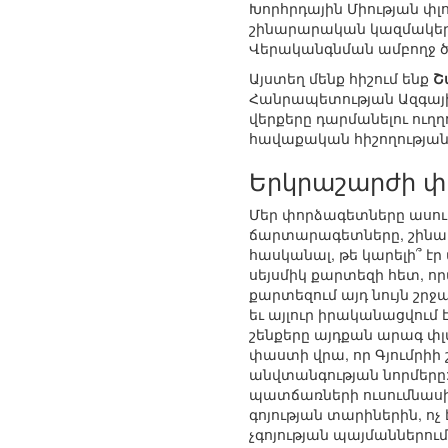
Խորհրդային Միության փ
շինարարական կազմակերպ
Վերականգնման ամբողջ ծ
Այստեղ մենք հիշում ենք
Շ
Հանրապետության Ազգային
վերքերը դարմանելու ուղղ
հավաքական հիշողության
Երկրաշարժի փ
Մեր փորձագետները ասում 
ճարտարագետները, շինար
հասկանալ, թե կարելի՞ է
սեյսմիկ քարտեզի հետ, որ
քարտեզում այդ նույն շրջ
եւ այլուր իրականացվում 
շենքերը այդքան արագ փլվ
փաստի վրա, որ Գյումրիի 
անվտանգության նորմերը
պատճառների ուսումնասի
գոյության տարիներին, ոչ
չգոյության պայմաններու