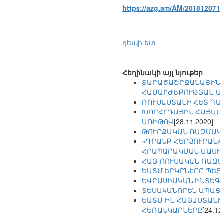
https://azg.am/AM/20181207
դեպի ետ
Հեղինակի այլ նյութեր
ՏԱՐԱԾԱՇՐՋԱՆԱՅԻՆ
ՀԱՄԱՐԺԵՔՈՒԹՅԱՆ 
ՌՈՒՍԱՍՏԱՆԻ ՀԵՏ Դ
ԽՈՐՀՐԴԱՅԻՆ ՀԱՅԱՍ
ԱՌԻԹՈՎ
[28.11.2020]
ԹՈՒՐՔԱԿԱՆ ՌԱԶՄԱԿ
«ԴՐԱՆՔ ՀԵՐՅՈՒՐԱՆՔ
ՀՐԱՊԱՐԱԿՄԱՆ ՄԱՍ
ՀԱՅ-ՌՈՒՍԱԿԱՆ ՌԱԶ
ԵԱՏՄ ԵՐԿՐՆԵՐԸ ՊԵՏ
ԵՎՐԱՍԻԱԿԱՆ ԻՆՏԵԳ
ՏԵՍԱԿԱՆՈՐԵՆ ԱՊԱՑ
ԵԱՏՄ-ԻՆ ՀԱՅԱՍՏԱՆ
ՀԵՌԱՆԿԱՐՆԵՐԸ
[24.1