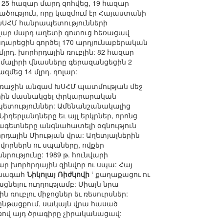
 25 հազար մարդ զոհվեց, 19 հազար
ածություն, որը կազմում էր Հայաստանի
 ԽՍՀՄ հանրապետությունների
ազար մարդ աղետի գոտուց հեռացավ
ադարեցին գործել 170 արդյունաբերական
րդ. խորհրդային ռուբլին: 82 հազար
մալիրի վնասները գերազանցեցին 2
զմեց 14 մլրդ. դոլար:
 Առաջին անգամ ԽՍՀՄ պատմության մեջ
ներին մասնակցել փրկարարական
պետություններ: Ամենանշանակալից
դերլանդները եւ այլ երկրներ, որոնց
ագետները անգնահատելի օգնություն
րդային Միության վրա: Աղետյալներին
վորներն ու սպաները, ովքեր
ությունը: 1989 թ. հունվարի
ր խորհրդային զինվոր ու սպա: Հայ
ախագահ
Նիկոլայ Ռիժկովի
ՙ քաղաքացու ու
ցնելու ուղղությամբ: Միայն նրա
 ռուբլու միջոցներ եւ ռեսուրսներ:
ընթացքում, սակայն վրա հասած
ով այդ ծրագիրը չիրականացավ: