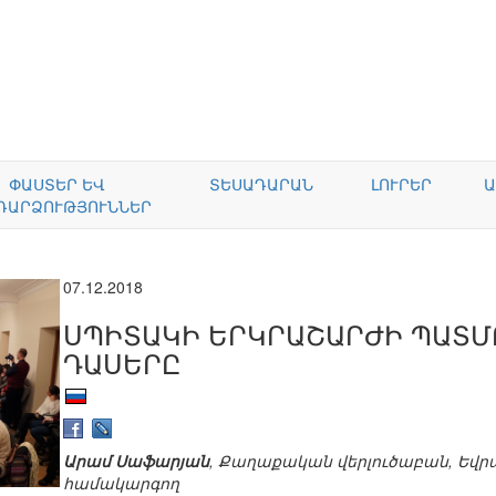
ՓԱՍՏԵՐ ԵՎ
ՏԵՍԱԴԱՐԱՆ
ԼՈՒՐԵՐ
Ա
ԴԱՐՁՈՒԹՅՈՒՆՆԵՐ
07.12.2018
ՍՊԻՏԱԿԻ ԵՐԿՐԱՇԱՐԺԻ ՊԱՏՄՈ
ԴԱՍԵՐԸ
Արամ Սաֆարյան
, Քաղաքական վերլուծաբան, Եվ
համակարգող