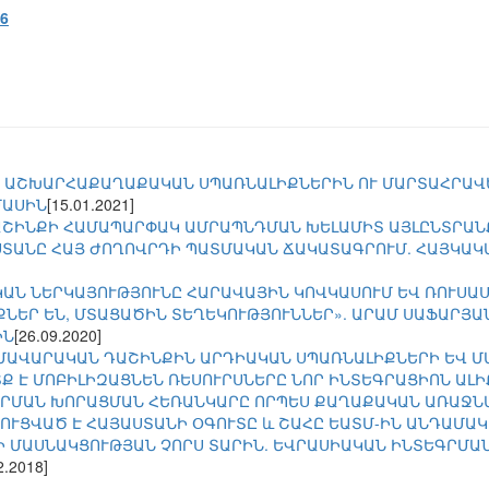
16
 ԱՇԽԱՐՀԱՔԱՂԱՔԱԿԱՆ ՍՊԱՌՆԱԼԻՔՆԵՐԻՆ ՈՒ ՄԱՐՏԱՀՐԱՎ
ՄԱՍԻՆ
[15.01.2021]
ԱՇԻՆՔԻ ՀԱՄԱՊԱՐՓԱԿ ԱՄՐԱՊՆԴՄԱՆ ԽԵԼԱՄԻՏ ԱՅԼԸՆՏՐԱՆ
ՏԱՆԸ ՀԱՅ ԺՈՂՈՎՐԴԻ ՊԱՏՄԱԿԱՆ ՃԱԿԱՏԱԳՐՈՒՄ. ՀԱՅԿԱԿ
ԱՆ ՆԵՐԿԱՅՈՒԹՅՈՒՆԸ ՀԱՐԱՎԱՅԻՆ ԿՈՎԿԱՍՈՒՄ ԵՎ ՌՈՒՍԱ
ՆԵՐ ԵՆ, ՄՏԱՑԱԾԻՆ ՏԵՂԵԿՈՒԹՅՈՒՆՆԵՐ». ԱՐԱՄ ՍԱՖԱՐՅԱՆԸ
ԻՆ
[26.09.2020]
ՄԱՎԱՐԱԿԱՆ ԴԱՇԻՆՔԻՆ ԱՐԴԻԱԿԱՆ ՍՊԱՌՆԱԼԻՔՆԵՐԻ ԵՎ Մ
Ք Է ՄՈԲԻԼԻԶԱՑՆԵՆ ՌԵՍՈՒՐՍՆԵՐԸ ՆՈՐ ԻՆՏԵԳՐԱՑԻՈՆ ԱԼԻ
ՐՄԱՆ ԽՈՐԱՑՄԱՆ ՀԵՌԱՆԿԱՐԸ ՈՐՊԵՍ ՔԱՂԱՔԱԿԱՆ ԱՌԱՋՆ
ՈՒՑՎԱԾ Է ՀԱՅԱՍՏԱՆԻ ՕԳՈՒՏԸ և ՇԱՀԸ ԵԱՏՄ-ԻՆ ԱՆԴԱՄԱԿ
Ի ՄԱՍՆԱԿՑՈՒԹՅԱՆ ՉՈՐՍ ՏԱՐԻՆ. ԵՎՐԱՍԻԱԿԱՆ ԻՆՏԵԳՐՄԱՆ
2.2018]