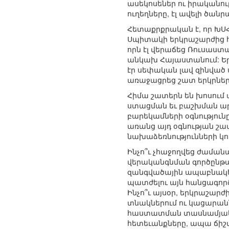
ասեկոսեներ ու իրականու
ուղեղները, էլ ավելի ծա
Հետաքրքրական է, որ ԽՍՀ
Սպիտակի երկրաշարժից հ
որն էլ վերաճեց Ռուսաս
անկախ Հայաստանում: Երկ
էր սեփական լավ զինված ս
առաջացրեց շատ երկրներ
Հիմա շատերն են խոսում ա
ստացման եւ բաշխման արդյ
բարեկամների օգնությունը
առանց այդ օգնության շ
նախաձեռնությունների կ
Ինչո՞ւ չհաջողվեց ժամանա
վերականգնման գործընթաց
զանգվածային ապաբնակե
պատժելու այն հանցագործ
Ինչո՞ւ այսօր, երկրաշարժ
տնակներում ու կացարանն
հաստատման տասնամյակու
հետեւանքները, ապա ճիշտ