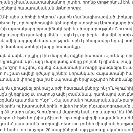
թյանը չհամապատասխանող լուրեր, որոնք փոթորկում էին
նրացնելով հասարակական մթնոլորտը:
Մ-ի պես ահռելի երկրում չկային մասնագիտացված փրկար
ետո էր, որ Խորհրդային կենտրոնը ստեղծեց Արտակարգ 
տանի արտակարգ իրավիճակների նախարարության: Շուտով
րաշարժի դասերից մեկն էլ այն էր, որ իբրեւ սեյսմիկ գո
եյսմիկ ազգային ծառայություն, որն էլ հնարավոր եղավ ս
ի մասնագետների խորը հարգանքը:
յն մասին, որ քիչ չէին մարդիկ, ովքեր հարստություններ
ունքում: Այո՛, այդ մարդկանց տեղը բոլորն էլ գիտեն, բայ
, խոշոր հաշվով, օգնեց Հայաստանին ոտքի կանգնելու եւ ա
ատ ու շատ ավելի դժվար կլիներ: Նորանկախ Հայաստանի 
ուտակած փորձը գալիս է Սպիտակի երկրաշարժի հետեւանք
կին վերացնել երկրաշարժի հետեւանքները: ինչո՞ւ Գյումրի
ն ընդգրկեց 20 տարուց ավել ժամանակ, դառնալով այդ բն
ցման պատճառ: Ինչո՞ւ Հայաստանի հասարակական-քաղա
ներին ու խարդախներին, ովքեր իրենց ընչաքաղցությամբ
ից 30 տարի անց, Գյումրիում մարդիկ կան, որ ապրում են 1
երում: Եթե նույնիսկ ճիշտ է, որ սոցիալիզմի ապամոնտաժ
մ Հայաստանն ուղղակի ռեսուրս չուներ միայնակ հաղթա
 է նաեւ, որ հաջորդ 20 տարիներին այդ քաղաքականությու