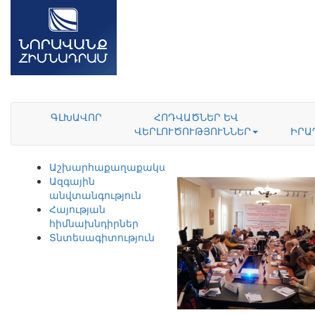
ԳԼԽԱՎՈՐ
ՀՈԴՎԱԾՆԵՐ ԵՎ
ՎԵՐԼՈՒԾՈՒԹՅՈՒՆՆԵՐ
ԻՐԱ
Աշխարհաքաղաքականություն
Ազգային
անվտանգություն
Հայության
հիմնախնդիրներ
Տնտեսագիտություն