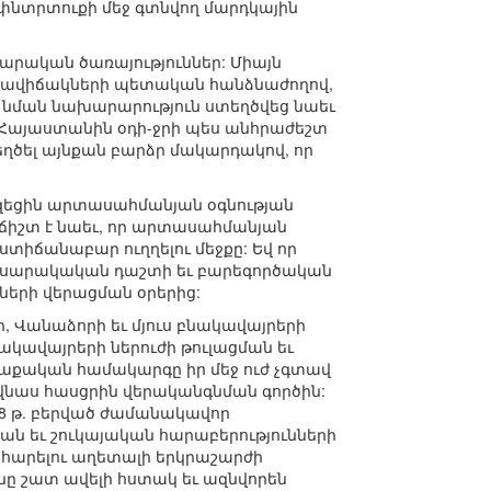
 փնտրտուքի մեջ գտնվող մարդկային
արական ծառայություններ: Միայն
իրավիճակների պետական հանձնաժողով,
 նման նախարարություն ստեղծվեց նաեւ
տի Հայաստանին օդի-ջրի պես անհրաժեշտ
տեղծել այնքան բարձր մակարդակով, որ
 դիզեցին արտասահմանյան օգնության
ց ճիշտ է նաեւ, որ արտասահմանյան
ստիճանաբար ուղղելու մեջքը: Եվ որ
հասարակական դաշտի եւ բարեգործական
ների վերացման օրերից:
ի, Վանաձորի եւ մյուս բնակավայրերի
ակավայրերի ներուժի թուլացման եւ
քական համակարգը իր մեջ ուժ չգտավ
 վնաս հասցրին վերականգնման գործին:
988 թ. բերված ժամանակավոր
ման եւ շուկայական հարաբերությունների
հարելու աղետալի երկրաշարժի
նը շատ ավելի հստակ եւ ազնվորեն