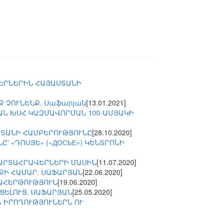
ԵՐՆԵՐԻՆ ՀԱՅԱՍՏԱՆԻ
Ք ՉՈՒՆԵՆՔ. Սաֆարյան
[13.01.2021]
ԱՆ ԽՍՀ ԿԱԶՄԱՎՈՐՄԱՆ 100-ԱՄՅԱԿԻ
ՍՏԱՆԻ ՀԱՄԲԵՐՈՒԹՅՈՒՆԸ
[28.10.2020]
՝ «ԴՈՍՅԵ» («ДОСЬЕ») ԿԵՆՏՐՈՆԻ
ԱՐՏԱՀՐԱՎԵՐՆԵՐԻ ՄԱՍԻՆ
[11.07.2020]
ՔԻ ՀԱՄԱՐ. ՍԱՖԱՐՅԱՆ
[22.06.2020]
ԱՀԵՐԹՈՒԹՅՈՒՆ
[19.06.2020]
ՑԵԼՈՒՑ. ՍԱՖԱՐՅԱՆ
[25.05.2020]
 ԻՐՈՂՈՒԹՅՈՒՆԵՐՆ ՈՒ