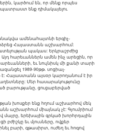
րին, կարծում են, որ մենք որպես
ի պատրաստ ենք դիմակայելու
մանակվա ամենահայտնի երգիչ-
դարձրեց Հայաստանն աշխարհում:
 ատելության պակաս: Երկրաշրժից
Այդ հարեւաններն ամեն ինչ արեցին, որ
րեւանների, եւ նույնիսկ մի քանի տարի
անցել 1989-90թթ. սոցիալ-
թ է: Հայաստանն այսօր կարողանում է իր
ն աղետները: Մեր հասարակությունը
ած բարությանը, ցուցաբերված
ւթյան խոսքեր ենք հղում աշխարհով մեկ
նն աշխարհում միայնակ չէ: Գյումրիում
վ մայրը, երեխային գրկած խորհրդային
բժիշկը եւ մյուսները, ովքեր
ել բարի, գթասիրտ, ուժեղ եւ հոգով