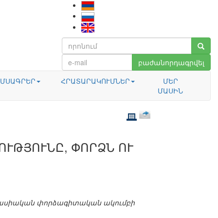
բաժանորդագրվել
ՄՍԱԳՐԵՐ
ՀՐԱՏԱՐԱԿՈՒՄՆԵՐ
ՄԵՐ
ՄԱՍԻՆ
ՒԹՅՈՒՆԸ, ՓՈՐՁՆ ՈՒ
րասիական փորձագիտական ակումբի