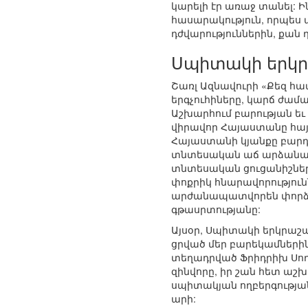
կարելի էր առաջ տանել: Ի
հասարակություն, որպես 
դժվարություններին, քան դ
Սպիտակի երկր
Շառլ Ազնավուրի «Քեզ հ
երգչուհիները, կարճ ժամ
Աշխարհում բարության եւ
վիրավոր Հայաստանը հայտ
Հայաստանի կյանքը բարդա
տնտեսական աճ արձանագրե
տնտեսական ցուցանիշները:
փոքրիկ հնարավորությունն
արժանապատվորեն փորձու
գթասրտությանը:
Այսօր, Սպիտակի երկրաշար
ցրված մեր բարեկամներին 
տեղադրված Ֆրիդրիխ Սողո
զինվորը, իր շան հետ աշ
սպիտակյան ողբերգության
արի: