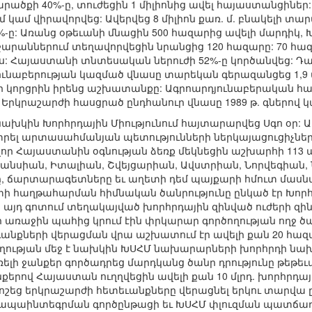
ածքի 40%-ը, տուժեցին 1 միլիոնից ավել հայաստանցիներ:
կամ վիրավորվեց: Ավերվեց 8 միլիոն քառ. մ. բնակելի տար
-ը: Առանց օթեւանի մնացին 500 հազարից ավելի մարդիկ,
ղջարաններում տեղավորվեցին նրանցից 120 հազարը: 70 հ
ես: Հայաստանի տնտեսական ներուժի 52%-ը կործանվեց: Դ
ունաբերության կազմած վնասը տարեկան գերազանցեց 1,9 մլ
եր կորցրին իրենց աշխատանքը: Ագրոարդյունաբերական հա
: Երկրաշարժի հասցրած ընդհանուր վնասը 1989 թ. գներով կա
նախկին Խորհրդային Միությունում հայտարարվեց Սգո օր:
լատրել արտասահմանյան պետությունների ներկայացուցիչ
ր Հայաստանին օգնության ձեռք մեկնեցին աշխարհի 113 
անսիան, Իտալիան, Շվեյցարիան, Ավստրիան, Նորվեգիան, Նի
ը, ճարտարագետները եւ աղետի դեմ պայքարի հմուտ մասն
տի հաղթահարման հիմնական ծանրությունը ընկած էր Խորհ
 այդ գոտում տեղակայված խորհրդային զինված ուժերի զին
 առաջին պահից կրում էին փրկարար գործողության ողջ ծանր
անքների վերացման վրա աշխատում էր ավելի քան 20 հազա
շողության մեջ է նախկին ԽՍՀՄ նախարարների խորհրդի ն
ելի ջանքեր գործադրեց մարդկանց ծանր դրությունը թեթեւա
երով Հայաստան ուղղվեցին ավելի քան 10 մլրդ. խորհրդային
ոշեց երկրաշարժի հետեւանքները վերացնել երկու տարվա 
ապաինտեգրման գործընթացի եւ ԽՍՀՄ փլուզման պատճառ