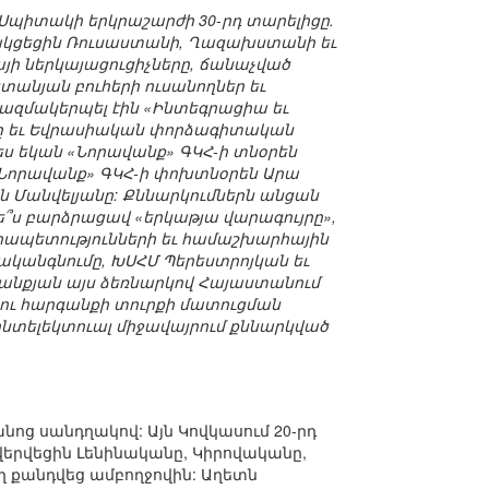
Սպիտակի երկրաշարժի 30-րդ տարելիցը.
սնակցեցին Ռուսաստանի, Ղազախստանի եւ
այի ներկայացուցիչները, ճանաչված
անյան բուհերի ուսանողներ եւ
կազմակերպել էին «Ինտեգրացիա եւ
նը եւ Եվրասիական փորձագիտական
ս եկան «Նորավանք» ԳԿՀ-ի տնօրեն
 «Նորավանք» ԳԿՀ-ի փոխտնօրեն Արա
 Մանվելյանը: Քննարկումներն անցան
չպե՞ս բարձրացավ «երկաթյա վարագույրը»,
նրապետությունների եւ համաշխարհային
րականգնումը, ԽՍՀՄ Պերեստրոյկան եւ
նքյան այս ձեռնարկով Հայաստանում
ու հարգանքի տուրքի մատուցման
 ինտելեկտուալ միջավայրում քննարկված
անոց սանդղակով: Այն Կովկասում 20-րդ
երվեցին Լենինականը, Կիրովականը,
ուղ քանդվեց ամբողջովին: Աղետն