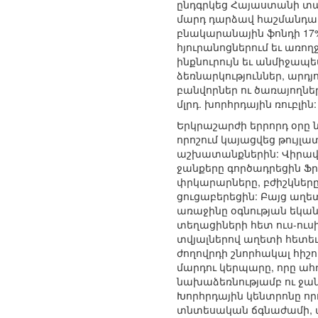
ընդգրկեց Հայաստանի տար
մարդ դարձավ հաշմանդամ 
բնակարանային ֆոնդի 17%
հյուրանոցներում եւ առո
ինքնուրույն եւ անմիջապ
ձեռնարկություններ, արդյ
բանվորներ ու ծառայողն
մլրդ. խորհրդային ռուբլին
Երկրաշարժի երրորդ օրը 
որոշում կայացվեց թույ
աշխատանքներին: Վիրավո
ջանքերը գործադրեցին Ֆր
փրկարարները, բժիշկներ
ցուցաբերեցին: Բայց աղե
առաջինը օգնության եկան
տեղացիների հետ ուս-ուսի
տվյալներով աղետի հետեւ
ժողովրդի շնորհակալ հի
մարդու կերպարը, որը ահռ
նախաձեռնությամբ ու ջանք
Խորհրդային կենտրոնը որ
տնտեսական ճգնաժամի, 