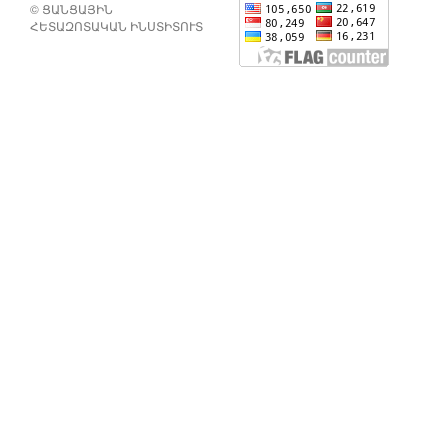
© ՑԱՆՑԱՅԻՆ
ՀԵՏԱԶՈՏԱԿԱՆ ԻՆՍՏԻՏՈՒՏ