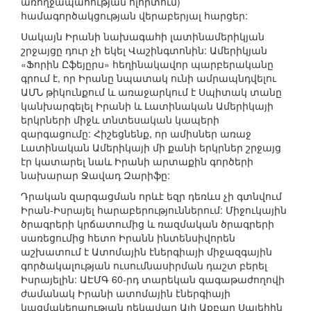
առողջապահության ոլորտում)
համագործակցության վերաբերյալ հարցեր:
Սակայն Իրանի նախագահի լատինամերիկյան
շրջայցը դուր չի եկել Վաշինգտոնին: Ամերիկյան
«Ֆորին Ըֆեյըրս» հեղինակավոր պարբերականը
գրում է, որ Իրանը նպատակ ունի ամրապնդվելու
ԱՄՆ թիկունքում և առաջարկում է Սպիտակ տանը
կանխարգելել Իրանի և Լատինական Ամերիկայի
երկրների միջև տնտեսական կապերի
զարգացումը: Հիշեցնենք, որ ամիսներ առաջ
Լատինական Ամերիկայի մի քանի երկրներ շրջայց
էր կատարել նաև Իրանի արտաքին գործերի
նախարար Ջավադ Զարիֆը:
Դրական զարգացման որևէ եզր դեռևս չի գտնվում
Իրան-Իսրայել հարաբերություններում: Միջուկային
ծրագրերի կրճատումից և ռազմական ծրագրերի
սառեցումից հետո Իրանն ինտենսիվորեն
աշխատում է Ատոմային էներգիայի միջազգային
գործակալության ուսումնասիրման դաշտ բերել
Իսրայելին: ԱԷՄԳ 60-րդ տարեկան գագաթաժողովի
ժամանակ Իրանի ատոմային էներգիայի
կազմակերպության ղեկավար Ալի Աքբար Սալեհին