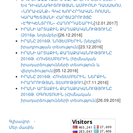
ԵՎ ԴԻՎԱՆԱԳԻՏՈՒԹՅԱՆ ԱՄԲԻՈՆԻ ԴԱՍԱԽՈՍ,
«ՆՈՐԱՎԱՆՔ» ԳԿՀ ԽՈՐՀՐԴԱԿԱՆ ՌՈՄԱՆ
ԿԱՐԱՊԵՏՅԱՆԻ ՀԱՐՑԱԶՐՈՒՅՑԸ
«ԷՊԻԿԵՆՏՐՈՆ» ՀԱՂՈՐԴԱՇԱՐԻՆ
[12.01.2017]
ԻՐԱՆԻ ԱՐՏԱՔԻՆ ՔԱՂԱՔԱԿԱՆՈՒԹՅՈՒՆԸ
(2016թ. նոյեմբեր)
[26.12.2016]
ԻՐԱՆԸ 2016Թ. ՆՈՅԵՄԲԵՐԻՆ (ներքին
իրադրության տեսություն)
[23.12.2016]
ԻՐԱՆԻ ԱՐՏԱՔԻՆ ՔԱՂԱՔԱԿԱՆՈՒԹՅՈՒՆԸ
2016Թ. ՀՈԿՏԵՄԲԵՐԻՆ (հիմնական
իրադարձությունների տեսություն և
վերլուծություն)
[05.12.2016]
ԻՐԱՆԸ 2016Թ. ՀՈԿՏԵՄԲԵՐԻՆ. ՆԵՐՔԻՆ
ԻՐԱԴՐՈՒԹՅԱՆ ՏԵՍՈՒԹՅՈՒՆ
[17.11.2016]
ԻՐԱՆԻ ԱՐՏԱՔԻՆ ՔԱՂԱՔԱԿԱՆՈՒԹՅՈՒՆԸ
2016Թ. ՕԳՈՍՏՈՍԻՆ (Հիմնական
իրադարձությունների տեսություն)
[26.09.2016]
Գլխավոր
⋅
Մեր մասին