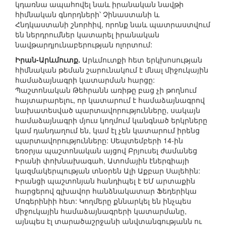
կդառնա ապահովել նաև իրանական նավթի
հիմնական գնորդների՝ Չինաստանի և
Հնդկաստանի շնորհիվ, որոնք նաև պատրաստվում
են ներդրումներ կատարել իրանական
նավթարդյունաբերության ոլորտում:
Իրան-Արևմուտք.
Արևմուտքի հետ երկխոսության
հիմնական թեման շարունակում է մնալ միջուկային
համաձայնագրի կատարման հարցը:
Պաշտոնական Թեհրանն առիթը բաց չի թողնում
հայտարարելու, որ կատարում է համաձայնագրով
նախատեսված պարտավորությունները, սակայն
համաձայնագրի մյուս կողմում կանգնած երկրները
կամ դանդաղում են, կամ էլ չեն կատարում իրենց
պարտավորությունները: Սեպտեմբերի 14-ին
եռօրյա պաշտոնական այցով Բրյուսել ժամանեց
Իրանի փոխնախագահ, Ատոմային էներգիայի
կազմակերպության տնօրեն Ալի Աքբար Սալեհին:
Իրանցի պաշտոնյան հանդիպել է ԵՄ արտաքին
հարցերով գլխավոր հանձնակատար Ֆեդերիկա
Մոգերինիի հետ: Կողմերը քննարկել են ինչպես
միջուկային համաձայնագրերի կատարմանը,
այնպես էլ տարածաշրջանի անվտանգությանն ու