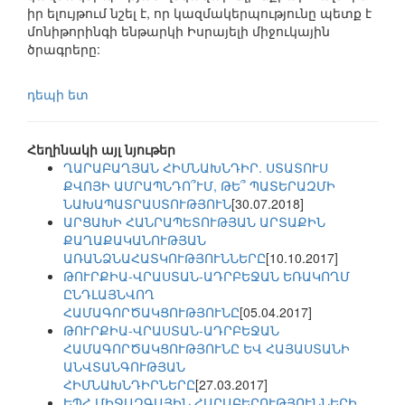
իր ելույթում նշել է, որ կազմակերպությունը պետք է
մոնիթորինգի ենթարկի Իսրայելի միջուկային
ծրագրերը:
դեպի ետ
Հեղինակի այլ նյութեր
ՂԱՐԱԲԱՂՅԱՆ ՀԻՄՆԱԽՆԴԻՐ. ՍՏԱՏՈՒՍ
ՔՎՈՅԻ ԱՄՐԱՊՆԴՈ՞ՒՄ, ԹԵ՞ ՊԱՏԵՐԱԶՄԻ
ՆԱԽԱՊԱՏՐԱՍՏՈՒԹՅՈՒՆ
[30.07.2018]
ԱՐՑԱԽԻ ՀԱՆՐԱՊԵՏՈՒԹՅԱՆ ԱՐՏԱՔԻՆ
ՔԱՂԱՔԱԿԱՆՈՒԹՅԱՆ
ԱՌԱՆՁՆԱՀԱՏԿՈՒԹՅՈՒՆՆԵՐԸ
[10.10.2017]
ԹՈՒՐՔԻԱ-ՎՐԱՍՏԱՆ-ԱԴՐԲԵՋԱՆ ԵՌԱԿՈՂՄ
ԸՆԴԼԱՅՆՎՈՂ
ՀԱՄԱԳՈՐԾԱԿՑՈՒԹՅՈՒՆԸ
[05.04.2017]
ԹՈՒՐՔԻԱ-ՎՐԱՍՏԱՆ-ԱԴՐԲԵՋԱՆ
ՀԱՄԱԳՈՐԾԱԿՑՈՒԹՅՈՒՆԸ ԵՎ ՀԱՅԱՍՏԱՆԻ
ԱՆՎՏԱՆԳՈՒԹՅԱՆ
ՀԻՄՆԱԽՆԴԻՐՆԵՐԸ
[27.03.2017]
ԵՊՀ ՄԻՋԱԶԳԱՅԻՆ ՀԱՐԱԲԵՐՈՒԹՅՈՒՆՆԵՐԻ