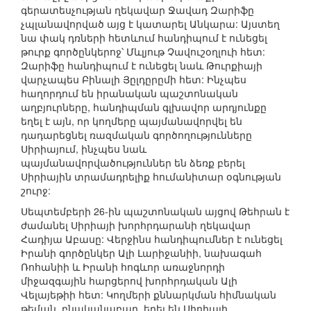
գերատեսչության ղեկավար Ջավադ Զարիֆը
չպլանավորված այց է կատարել Անկարա: Այստեղ
նա փակ դռների հետևում հանդիպում է ունեցել
թուրք գործընկերոջ՝ Մևլյութ Չավուշօղլուի հետ:
Զարիֆը հանդիպում է ունեցել նաև Թուրքիայի
վարչապես Բինալի Յըլդըրըմի հետ: Ինչպես
հաղորդում են իրանական պաշտոնական
աղբյուրները, հանդիպման գլխավոր արդյունքը
եղել է այն, որ կողմերը պայմանավորվել են
դադարեցնել ռազմական գործողությունները
Սիրիայում, ինչպես նաև
պայմանավորվածություններ են ձեռք բերել
Սիրիային տրամադրելիք հումանիտար օգնության
շուրջ:
Սեպտեմբերի 26-ին պաշտոնական այցով Թեհրան է
ժամանել Սիրիայի խորհրդարանի ղեկավար
Հադիյա Աբասը: Վերջինս հանդիպումներ է ունեցել
Իրանի գործընկեր Ալի Լարիջանիի, նախագահ
Ռոհանիի և Իրանի հոգևոր առաջնորդի
միջազգային հարցերով խորհրդական Ալի
Վելայեթիի հետ: Կողմերի քննարկման հիմնական
թեման, բնականաբար, եղել են Սիրիայի