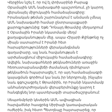
Վերջինս նշել է, որ ով էլ փոխարինի Բարաք
Օբամային ԱՄՆ նախագահի պաշտոնում, չի կարող
վերանայել միջուկային համաձայնագիրը:
Իրանական թեման շարունակում է անմասն չմնալ
ԱՄՆ նախագահի համար ընտրապայքարի
քարոզչությունից: Եթե Դոնալդ Թրամփը մեղադրում
է Օբամային Իրանի նկատմամբ մեղմ
քաղաքականության մեջ, ապա Հիլարի Քլինթոնը ոչ
միայն սատարում է Իրանի հետ
հարաբերությունների վերականգնման
գաղափարը, այլ նաև հավանության է
արժանացնում միջուկային համաձայնագիրը:
Ավելին, նախագահների թեկնածուների առաջին
հեռուստաբանավեճի ժամանակ դեմոկրատ
թեկնածուն հպարտացել է, որ այդ համաձայնագրի
կայացման գործում կա նաև իր ներդրումը, ինչպես
նաև զգուշացրել է Թրամփին, որ Իրանի նկատմամբ
անհանդուրժողական վերաբերմունքը կարող է
հանգեցնել նոր պատերազմի տարածաշրջանում:
Սեպտեմբերի կեսերին ԱՄՆ ավիացիան
հարվածներ հասցրեց Սիրիայի կառավարական
ուժերին, իսկ հետո Պետդեպը հայտարարեց, որ