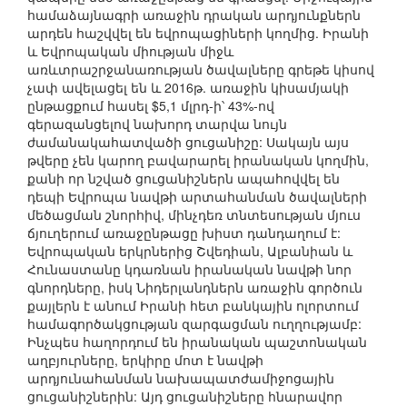
համաձայնագրի առաջին դրական արդյունքներն
արդեն հաշվվել են եվրոպացիների կողմից. Իրանի
և Եվրոպական միության միջև
առևտրաշրջանառության ծավալները գրեթե կիսով
չափ ավելացել են և 2016թ. առաջին կիսամյակի
ընթացքում հասել $5,1 մլրդ-ի՝ 43%-ով
գերազանցելով նախորդ տարվա նույն
ժամանակահատվածի ցուցանիշը: Սակայն այս
թվերը չեն կարող բավարարել իրանական կողմին,
քանի որ նշված ցուցանիշներն ապահովվել են
դեպի Եվրոպա նավթի արտահանման ծավալների
մեծացման շնորհիվ, մինչդեռ տնտեսության մյուս
ճյուղերում առաջընթացը խիստ դանդաղում է:
Եվրոպական երկրներից Շվեդիան, Ալբանիան և
Հունաստանը կդառնան իրանական նավթի նոր
գնորդները, իսկ Նիդերլանդներն առաջին գործուն
քայլերն է անում Իրանի հետ բանկային ոլորտում
համագործակցության զարգացման ուղղությամբ:
Ինչպես հաղորդում են իրանական պաշտոնական
աղբյուրները, երկիրը մոտ է նավթի
արդյունահանման նախապատժամիջոցային
ցուցանիշներին: Այդ ցուցանիշները հնարավոր