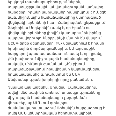
երկկողմ փախհարաբերություններին,
տարածաշրջանային անվտանգությանն առնչվող
հարցերը: Իրանի նախագահը հանդիպում է ունեցել
նաև միջուկային համաձայնագիրը ստորագրած
վեցնյակի երկրների հետ: Հանդիպման ընթացքում
Ֆեդերիկա Մոգերինին ասել է, որ Իրանն ու
վեցնյակի երկրները լիովին կատարում են իրենց
պարտավորությունները, ինչի մասին են վկայում
ԱԷՄԳ երեք զեկույցները: Ինչ վերաբերում է Իրանի
հրթիռային փորձարկումներին, ԵՄ արտաքին
հարցերով պատասխանատուն ասել է, որ դրանք
չեն խախտում միջուկային համաձայնագիրը,
սակայն, միևնույն ժամանակ, չեն բխում
տարածաշրջանում իրավիճակը կայունացնելու
հրամայականից և խախտում են ՄԱԿ
Անվտանգության խորհրդի որոշ բանաձևեր:
Չնայած այս ամենին, Միացյալ Նահանգներում
ավելի մեծ թափ են առնում խոսակցությունները
միջուկային համաձայնագրի չեղարկման
վերաբերյալ: ԱՄՆ-ում գտնվելու
ժամանակահատվածում Ռոհանին հարցազրույց է
տվել ԱՄՆ կենտրոնական հեռուստաալիքին: