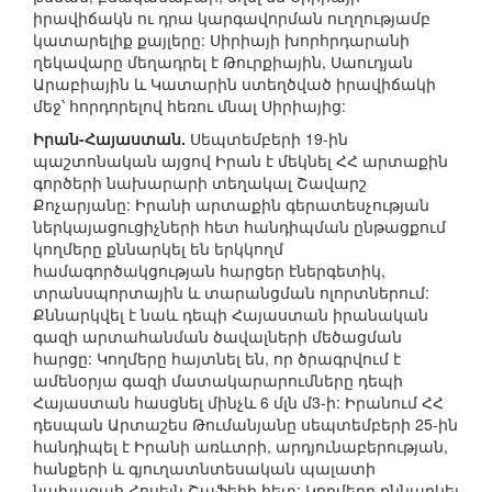
իրավիճակն ու դրա կարգավորման ուղղությամբ
կատարելիք քայլերը: Սիրիայի խորհրդարանի
ղեկավարը մեղադրել է Թուրքիային, Սաուդյան
Արաբիային և Կատարին ստեղծված իրավիճակի
մեջ՝ հորդորելով հեռու մնալ Սիրիայից:
Իրան-Հայաստան.
Սեպտեմբերի 19-ին
պաշտոնական այցով Իրան է մեկնել ՀՀ արտաքին
գործերի նախարարի տեղակալ Շավարշ
Քոչարյանը: Իրանի արտաքին գերատեսչության
ներկայացուցիչների հետ հանդիպման ընթացքում
կողմերը քննարկել են երկկողմ
համագործակցության հարցեր էներգետիկ,
տրանսպորտային և տարանցման ոլորտներում:
Քննարկվել է նաև դեպի Հայաստան իրանական
գազի արտահանման ծավալների մեծացման
հարցը: Կողմերը հայտնել են, որ ծրագրվում է
ամենօրյա գազի մատակարարումները դեպի
Հայաստան հասցնել մինչև 6 մլն մ3-ի: Իրանում ՀՀ
դեսպան Արտաշես Թումանյանը սեպտեմբերի 25-ին
հանդիպել է Իրանի առևտրի, արդյունաբերության,
հանքերի և գյուղատնտեսական պալատի
նախագահ Հոսեյն Շաֆեիի հետ: Կողմերը քննարկել