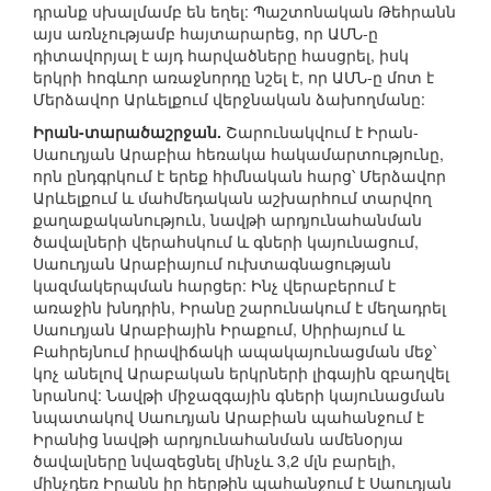
դրանք սխալմամբ են եղել: Պաշտոնական Թեհրանն
այս առնչությամբ հայտարարեց, որ ԱՄՆ-ը
դիտավորյալ է այդ հարվածները հասցրել, իսկ
երկրի հոգևոր առաջնորդը նշել է, որ ԱՄՆ-ը մոտ է
Մերձավոր Արևելքում վերջնական ձախողմանը:
Իրան-տարածաշրջան.
Շարունակվում է Իրան-
Սաուդյան Արաբիա հեռակա հակամարտությունը,
որն ընդգրկում է երեք հիմնական հարց՝ Մերձավոր
Արևելքում և մահմեդական աշխարհում տարվող
քաղաքականություն, նավթի արդյունահանման
ծավալների վերահսկում և գների կայունացում,
Սաուդյան Արաբիայում ուխտագնացության
կազմակերպման հարցեր: Ինչ վերաբերում է
առաջին խնդրին, Իրանը շարունակում է մեղադրել
Սաուդյան Արաբիային Իրաքում, Սիրիայում և
Բահրեյնում իրավիճակի ապակայունացման մեջ՝
կոչ անելով Արաբական երկրների լիգային զբաղվել
նրանով: Նավթի միջազգային գների կայունացման
նպատակով Սաուդյան Արաբիան պահանջում է
Իրանից նավթի արդյունահանման ամենօրյա
ծավալները նվազեցնել մինչև 3,2 մլն բարելի,
մինչդեռ Իրանն իր հերթին պահանջում է Սաուդյան