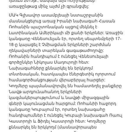
դեռևս 2013թ., սակայն այս ուղղությամբ
առաջընթաց մինչ այժմ չի գրանցվել:
ՄԱԿ Գլխավոր ասամբլեայի նստաշրջանին
մասնակցելուց առաջ Իրանի նախագահ Հասան
Ռոհանին պաշտոնական այցով մեկնել է
Լատինական Ամերիկայի մի քանի երկրներ: Առաջին
կանգառը Վենեսուելան էր, որտեղ սեպտեմբերի 17-
18-ը կայացել է Չմիացման երկրների շարժման
ղեկավարների տարեկան գագաթաժողովը:
Ռոհանին հանդիպում է ունեցել Վենեսուելայի
գործընկեր Նիկոլաս Մադուրոյի հետ:
Նախագահները քննարկել են երկկողմ
տնտեսական, հատկապես էներգետիկ ոլորտում
համագործակցության վերաբերյալ հարցեր:
Կողմերը պայմանավորվել են համատեղել ջանքերը
Նավթ արդյունահանող երկրների
կազմակերպությունում և նավթի միջազգային
գների կայունացման հարցում: Ռոհանիի հաջորդ
կանգառը Կուբայում էր, որտեղ նախագահը
հանդիպումներ է ունեցել Կուբայի նախագահ Ռաուլ
Կաստրոյի և Ֆիդել Կաստրոյի հետ: Կողմերը
քննարկել են երկկողմ (մասնավորապես