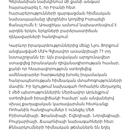
Գերմանիան նախկինում մի քանի անգամ
հայտարարել է, որ Իրանի հետ
հարաբերությունների զարգացման հիմնական
նախապայմանը վերջինիս կողմից Իսրայելի
ճանաչումն է: Առաջիկա ամսում նախատեսվում է
արդեն երկու երկրների բարձրաստիճան
ղեկավարների հանդիպում:
Կարևոր իրադարձություններից մեկը Նյու Յորքում
անցկացված ՄԱԿ Գլխավոր ասամբլեայի 71-րդ
նստաշրջանն էր: Այն բավական արդյունավետ
ստացվեց իրանական դիվանագիտության համար,
քանի որ հնարավորություն ստեղծվեց
ամենաբարձր հարթակից խոսել իսլամական
հանրապետության հիմնական մտահոգությունների
մասին: Իր ելույթում նախագահ Ռոհանին մեղադրել
է մեծ պետություններին Մերձավոր Արևելքում
ստեղծված իրավիճակի համար՝ այն անվանելով
սխալ քաղաքական կառավարման հետևանք:
Ռոհանին հանդիպումներ է ունեցել Մեծ
Բրիտանիայի, Ֆրանսիայի, Շվեդիայի, Նորվեգիայի,
Բուլղարիայի, Ճապոնիայի նախագահների հետ:
Քննարկումների հիմնական թեմաներն են եղել