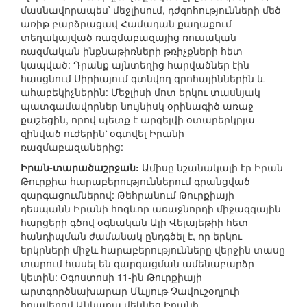
մասնավորապես՝ մեջլիսում, դժգոհությունների մեծ
առիթ բարձրացավ Համադան քաղաքում
տեղակայված ռազմաբազայից ռուսական
ռազմական ինքնաթիռների թռիչքների հետ
կապված: Դրանք այնտեղից հարվածներ էին
հասցնում Սիրիայում գտնվող գրոհայիններին և
ահաբեկիչներին: Մեջլիսի մոտ երկու տասնյակ
պատգամավորներ նույնիսկ օրինագիծ առաջ
քաշեցին, որով պետք է արգելվի օտարերկրյա
զինված ուժերին՝ օգտվել Իրանի
ռազմաբազաներից:
Իրան-տարածաշրջան:
Ամիսը նշանակալի էր Իրան-
Թուրքիա հարաբերություններում գրանցված
զարգացումներով: Թեհրանում Թուրքիայի
դեսպանն Իրանի հոգևոր առաջնորդի միջազգային
հարցերի գծով օգնական Ալի Վելայեթիի հետ
հանդիպման ժամանակ ընդգծել է, որ երկու
երկրների միջև հարաբերությունները վերջին տասը
տարում հասել են զարգացման ամենաբարձր
կետին: Օգոստոսի 11-ին Թուրքիայի
արտգործնախարար Մևլյութ Չավուշօղլուի
հրավերով Անկարա մեկնեց Իրանի