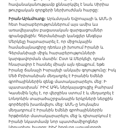
հավանականությամբ քննարկվել է նաև Սիրիա
թուրքական զորքերի ներխուժման հարցը:
Իրան-Արևմուտք:
Արևմտյան Եվրոպայի և ԱՄՆ-ի
հետ հարաբերություններում այս ամիս ևս
առավելապես բացասական զարգացումներ
գրանցվեցին: Գերմանիայի կանցլեր Անգելա
Մերկելը հայտարարել է, որ միջուկային
համաձայնագիրը դեռևս չի խոսում Իրանի և
Գերմանիայի միջև հարաբերությունների
կարգավորման մասին: Ըստ Ա.Մերկելի, դրան
հնարավոր է հասնել միայն այն դեպքում, եթե
Իրանը ճանաչի Իսրայելի անկախ գոյությունը: Իսկ
Մեծ Բրիտանիան մեղադրել է Իրանին Եմենի
գրոհայիններին զենք մատակարարելու մեջ: Ի
պատասխան` ԻԻՀ ԱԳՆ ներկայացուցիչ Բահրամ
Կասեմին նշել է, որ վերջինս ստում է և մեղադրել է
Լոնդոնին տարածաշրջանային երկրների ներքին
գործերին խառնվելու մեջ: ԱՄՆ-ը նույնպես
մեղադրում է Իրանին Եմենի գրոհայիններին
հրթիռներ մատակարարելու մեջ և դիտարկում է
Իրանի նկատմամբ նոր պատժամիջոցներ
կիրառելու հարցը: ԻԻՀ հոգևոր առաջնորդի