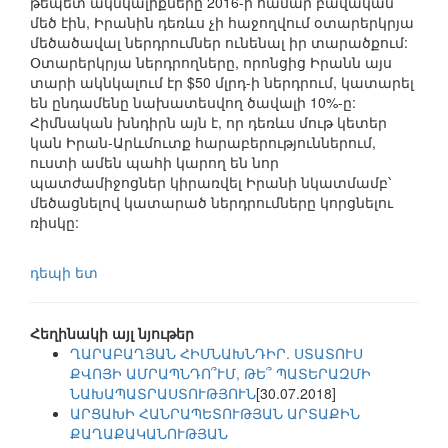
թեպետ ակնկալիքները 2016-ի համար բավական
մեծ էին, Իրանին դեռևս չի հաջողվում օտարերկրյա
մեծածավալ ներդրումներ ունենալ իր տարածքում:
Օտարերկրյա ներդրողները, որոնցից Իրանն այս
տարի ակնկալում էր $50 մլրդ-ի ներդրում, կատարել
են ընդամենը նախատեսվող ծավալի 10%-ը:
Հիմնական խնդիրն այն է, որ դեռևս մութ կետեր
կան Իրան-Արևմուտք հարաբերություններում,
ուստի ամեն պահի կարող են նոր
պատժամիջոցներ կիրառվել Իրանի նկատմամբ՝
մեծացնելով կատարած ներդրումները կորցնելու
ռիսկը:
դեպի ետ
Հեղինակի այլ նյութեր
ՂԱՐԱԲԱՂՅԱՆ ՀԻՄՆԱԽՆԴԻՐ. ՍՏԱՏՈՒՍ
ՔՎՈՅԻ ԱՄՐԱՊՆԴՈ՞ՒՄ, ԹԵ՞ ՊԱՏԵՐԱԶՄԻ
ՆԱԽԱՊԱՏՐԱՍՏՈՒԹՅՈՒՆ
[30.07.2018]
ԱՐՑԱԽԻ ՀԱՆՐԱՊԵՏՈՒԹՅԱՆ ԱՐՏԱՔԻՆ
ՔԱՂԱՔԱԿԱՆՈՒԹՅԱՆ