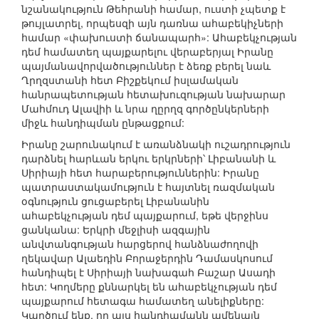
նշանակություն Թեհրանի համար, ուստի չպետք է
թույլատրել, որպեսզի այն դառնա ահաբեկիչների
համար «փախուստի ճանապարհ»: Ահաբեկչության
դեմ համատեղ պայքարելու վերաբերյալ Իրանը
պայմանավորվածություններ է ձեռք բերել նաև
Ղրղզստանի հետ Բիշքեկում իսլամական
հանրապետության հետախուզության նախարար
Մահմուդ Ալավիի և նրա ղըրղզ գործընկերների
միջև հանդիպման ընթացքում:
Իրանը շարունակում է առանձնակի ուշադրություն
դարձնել հարևան երկու երկրների՝ Լիբանանի և
Սիրիայի հետ հարաբերություններին: Իրանը
պատրաստակամություն է հայտնել ռազմական
օգնություն ցուցաբերել Լիբանանին
ահաբեկչության դեմ պայքարում, եթե վերջինս
ցանկանա: Երկրի մեջլիսի ազգային
անվտանգության հարցերով հանձնաժողովի
ղեկավար Ալաեդին Բորաջերդին Դամասկոսում
հանդիպել է Սիրիայի նախագահ Բաշար Ասադի
հետ: Կողմերը քննարկել են ահաբեկչության դեմ
պայքարում հետագա համատեղ անելիքները:
Կարծում ենք, որ այս հանդիպմանն ամենայն