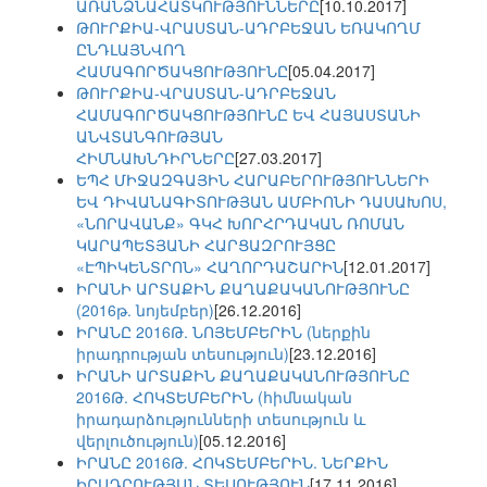
ԱՌԱՆՁՆԱՀԱՏԿՈՒԹՅՈՒՆՆԵՐԸ
[10.10.2017]
ԹՈՒՐՔԻԱ-ՎՐԱՍՏԱՆ-ԱԴՐԲԵՋԱՆ ԵՌԱԿՈՂՄ
ԸՆԴԼԱՅՆՎՈՂ
ՀԱՄԱԳՈՐԾԱԿՑՈՒԹՅՈՒՆԸ
[05.04.2017]
ԹՈՒՐՔԻԱ-ՎՐԱՍՏԱՆ-ԱԴՐԲԵՋԱՆ
ՀԱՄԱԳՈՐԾԱԿՑՈՒԹՅՈՒՆԸ ԵՎ ՀԱՅԱՍՏԱՆԻ
ԱՆՎՏԱՆԳՈՒԹՅԱՆ
ՀԻՄՆԱԽՆԴԻՐՆԵՐԸ
[27.03.2017]
ԵՊՀ ՄԻՋԱԶԳԱՅԻՆ ՀԱՐԱԲԵՐՈՒԹՅՈՒՆՆԵՐԻ
ԵՎ ԴԻՎԱՆԱԳԻՏՈՒԹՅԱՆ ԱՄԲԻՈՆԻ ԴԱՍԱԽՈՍ,
«ՆՈՐԱՎԱՆՔ» ԳԿՀ ԽՈՐՀՐԴԱԿԱՆ ՌՈՄԱՆ
ԿԱՐԱՊԵՏՅԱՆԻ ՀԱՐՑԱԶՐՈՒՅՑԸ
«ԷՊԻԿԵՆՏՐՈՆ» ՀԱՂՈՐԴԱՇԱՐԻՆ
[12.01.2017]
ԻՐԱՆԻ ԱՐՏԱՔԻՆ ՔԱՂԱՔԱԿԱՆՈՒԹՅՈՒՆԸ
(2016թ. նոյեմբեր)
[26.12.2016]
ԻՐԱՆԸ 2016Թ. ՆՈՅԵՄԲԵՐԻՆ (ներքին
իրադրության տեսություն)
[23.12.2016]
ԻՐԱՆԻ ԱՐՏԱՔԻՆ ՔԱՂԱՔԱԿԱՆՈՒԹՅՈՒՆԸ
2016Թ. ՀՈԿՏԵՄԲԵՐԻՆ (հիմնական
իրադարձությունների տեսություն և
վերլուծություն)
[05.12.2016]
ԻՐԱՆԸ 2016Թ. ՀՈԿՏԵՄԲԵՐԻՆ. ՆԵՐՔԻՆ
ԻՐԱԴՐՈՒԹՅԱՆ ՏԵՍՈՒԹՅՈՒՆ
[17.11.2016]