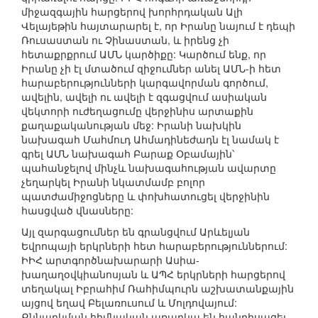
միջազգային հարցերով խորհրդական Ալի
Վելայեթին հայտարարել է, որ Իրանը նայում է դեպի
Ռուսաստան ու Չինաստան, և իրենց չի
հետաքրքրում ԱՄՆ կարծիքը: Կարծում ենք, որ
Իրանը չի էլ մտածում զիջումներ անել ԱՄՆ-ի հետ
հարաբերությունների կարգավորման գործում,
ավելին, ավելի ու ավելի է զգացվում ասիական
վեկտորի ուժեղացումը վերջինիս արտաքին
քաղաքականության մեջ: Իրանի նախկին
նախագահ Մահմուդ Ահմադինեժադն էլ նամակ է
գրել ԱՄՆ նախագահ Բարաք Օբամային՝
պահանջելով մինչև նախագահության ավարտը
չեղարկել Իրանի նկատմամբ բոլոր
պատժամիջոցները և փոխհատուցել վերջինին
հասցված վնասները:
Այլ զարգացումներ են գրանցվում Արևելյան
Եվրոպայի երկրների հետ հարաբերություններում:
ԻԻՀ արտգործնախարարի Ասիա-
խաղաղօվկիանոսյան և ԱՊՀ երկրների հարցերով
տեղակալ Իբրահիմ Ռահիմպուրն աշխատանքային
այցով եղավ Բելառուսում և Մոլդովայում:
Քննարկման հիմնական առարկա են հանդիսացել