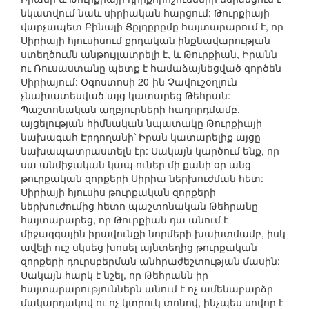
նկատվում նաև սիրիական հարցում: Թուրքիայի
վարչապետ Բինալի Յըլդըրըմը հայտարարում է, որ
Սիրիայի հյուսիսում քրդական ինքնավարության
ստեղծումն անթույլատրելի է, և Թուրքիան, Իրանն
ու Ռուսաստանը պետք է համաձայնեցված գործեն
Սիրիայում: Օգոստոսի 20-ին Չավուշօղլուն
չնախատեսված այց կատարեց Թեհրան:
Պաշտոնական աղբյուրների հաղորդմամբ,
այցելության հիմնական նպատակը Թուրքիայի
նախագահ Էրդողանի՝ Իրան կատարելիք այցը
նախապատրաստելն էր: Սակայն կարծում ենք, որ
սա անմիջական կապ ուներ մի քանի օր անց
թուրքական զորքերի Սիրիա ներխուժման հետ:
Սիրիայի հյուսիս թուրքական զորքերի
ներխուժումից հետո պաշտոնական Թեհրանը
հայտարարեց, որ Թուրքիան դա անում է
միջազգային իրավունքի նորմերի խախտմամբ, իսկ
ավելի ուշ սկսեց խոսել այնտեղից թուրքական
զորքերի դուրսբերման անհրաժեշտության մասին:
Սակայն հարկ է նշել, որ Թեհրանն իր
հայտարարություններն անում է ոչ ամենաբարձր
մակարդակով ու ոչ կտրուկ տոնով, ինչպես սովոր է