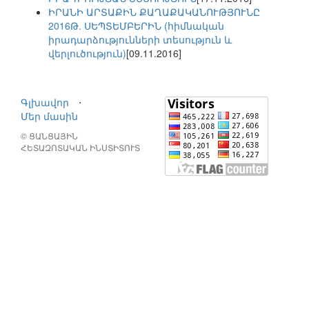
ԻՐԱՆԻ ԱՐՏԱՔԻՆ ՔԱՂԱՔԱԿԱՆՈՒԹՅՈՒՆԸ
2016Թ. ՍԵՊՏԵՄԲԵՐԻՆ (հիմնական
իրադարձությունների տեսություն և
վերլուծություն)
[09.11.2016]
Գլխավոր
⋅
Մեր մասին
© ՑԱՆՑԱՅԻՆ
ՀԵՏԱԶՈՏԱԿԱՆ ԻՆՍՏԻՏՈՒՏ