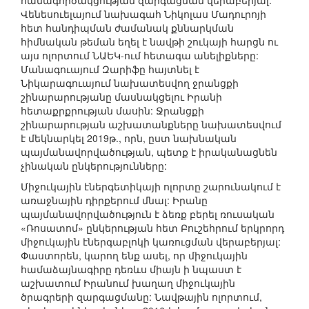
համագործակցության զարգացման վերաբերյալ:
Վենեսուելայում նախագահ Նիկոլաս Մադուրոյի
հետ հանդիպման ժամանակ քննարկման
հիմնական թեման եղել է նավթի շուկայի հարցն ու
այս ոլորտում ՆԱԵԿ-ում հետագա անելիքները:
Մանագուայում Զարիֆը հայտնել է
Նիկարագուայում նախատեսվող ջրանցքի
շինարարությանը մասնակցելու Իրանի
հետաքրքրության մասին: Ջրանցքի
շինարարության աշխատանքները նախատեսվում
է մեկնարկել 2019թ., որն, ըստ նախնական
պայմանավորվածության, պետք է իրականացնեն
չինական ընկերությունները:
Միջուկային էներգետիկայի ոլորտը շարունակում է
առաջնային դիրքերում մնալ: Իրանը
պայմանավորվածություն է ձեռք բերել ռուսական
«Ռոսատոմ» ընկերության հետ Բուշեհրում երկրորդ
միջուկային էներգաբլոկի կառուցման վերաբերյալ:
Փաստորեն, կարող ենք ասել, որ միջուկային
համաձայնագիրը դեռևս միայն ի նպաստ է
աշխատում Իրանում խաղաղ միջուկային
ծրագրերի զարգացմանը: Նավթային ոլորտում,