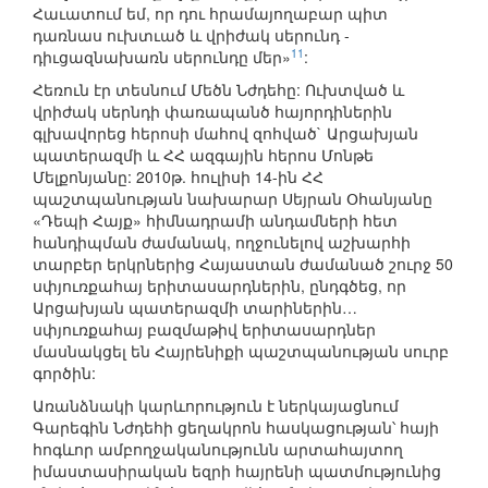
Հաւատում եմ, որ դու հրամայողաբար պիտ
դառնաս ուխտւած և վրիժակ սերունդ -
11
դիւցազնախառն սերունդը մեր»
:
Հեռուն էր տեսնում Մեծն Նժդեհը: Ուխտված և
վրիժակ սերնդի փառապանծ հայորդիներին
գլխավորեց հերոսի մահով զոհված` Արցախյան
պատերազմի և ՀՀ ազգային հերոս Մոնթե
Մելքոնյանը: 2010թ. հուլիսի 14-ին ՀՀ
պաշտպանության նախարար Սեյրան Օհանյանը
«Դեպի Հայք» հիմնադրամի անդամների հետ
հանդիպման ժամանակ, ողջունելով աշխարհի
տարբեր երկրներից Հայաստան ժամանած շուրջ 50
սփյուռքահայ երիտասարդներին, ընդգծեց, որ
Արցախյան պատերազմի տարիներին…
սփյուռքահայ բազմաթիվ երիտասարդներ
մասնակցել են Հայրենիքի պաշտպանության սուրբ
գործին:
Առանձնակի կարևորություն է ներկայացնում
Գարեգին Նժդեհի ցեղակրոն հասկացության՝ հայի
հոգևոր ամբողջականությունն արտահայտող
իմաստասիրական եզրի հայրենի պատմությունից