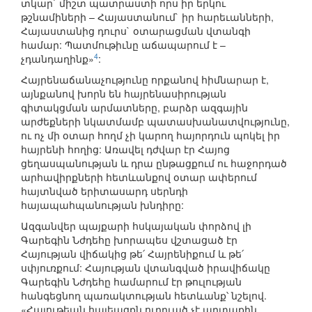
տկար` միշտ պատրաստի որս իր երկու
թշնամիների – Հայաստանում` իր հարեւանների,
Հայաստանից դուրս` օտարացման վտանգի
համար: Պատմութիւնը աճապարում է –
4
չդանդաղինք»
:
Հայրենաճանաչությունը որքանով հիմնարար է,
այնքանով խորն են հայրենասիրության
գիտակցման արմատները, բարձր ազգային
արժեքների նկատմամբ պատասխանատվությունը,
ու ոչ մի օտար հողմ չի կարող հայորդուն պոկել իր
հայրենի հողից: Առավել դժվար էր Հայոց
ցեղասպանության և դրա ընթացքում ու հաջորդած
արհավիրքների հետևանքով օտար ափերում
հայտնված երիտասարդ սերնդի
հայապահպանության խնդիրը:
Ազգանվեր պայքարի հսկայական փորձով լի
Գարեգին Նժդեհը խորապես վշտացած էր
Հայության վիճակից թե՛ Հայրենիքում և թե՛
սփյուռքում: Հայության վտանգված իրավիճակը
Գարեգին Նժդեհը համարում էր թուլության
հանգեցնող պառակտության հետևանք՝ նշելով.
«Հայութեան հայեացքն ուղղւած չէ արտաքին