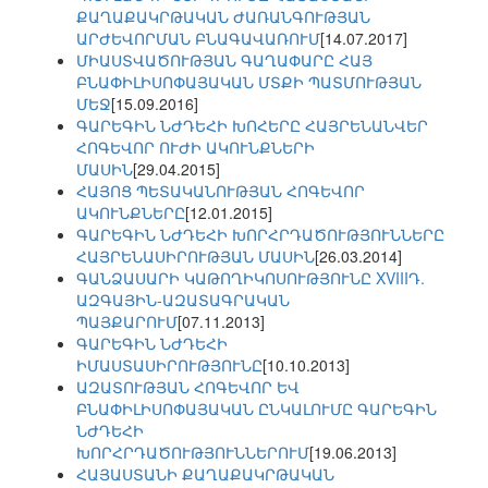
ՔԱՂԱՔԱԿՐԹԱԿԱՆ ԺԱՌԱՆԳՈՒԹՅԱՆ
ԱՐԺԵՎՈՐՄԱՆ ԲՆԱԳԱՎԱՌՈՒՄ
[14.07.2017]
ՄԻԱՍՏՎԱԾՈՒԹՅԱՆ ԳԱՂԱՓԱՐԸ ՀԱՅ
ԲՆԱՓԻԼԻՍՈՓԱՅԱԿԱՆ ՄՏՔԻ ՊԱՏՄՈՒԹՅԱՆ
ՄԵՋ
[15.09.2016]
ԳԱՐԵԳԻՆ ՆԺԴԵՀԻ ԽՈՀԵՐԸ ՀԱՅՐԵՆԱՆՎԵՐ
ՀՈԳԵՎՈՐ ՈՒԺԻ ԱԿՈՒՆՔՆԵՐԻ
ՄԱՍԻՆ
[29.04.2015]
ՀԱՅՈՑ ՊԵՏԱԿԱՆՈՒԹՅԱՆ ՀՈԳԵՎՈՐ
ԱԿՈՒՆՔՆԵՐԸ
[12.01.2015]
ԳԱՐԵԳԻՆ ՆԺԴԵՀԻ ԽՈՐՀՐԴԱԾՈՒԹՅՈՒՆՆԵՐԸ
ՀԱՅՐԵՆԱՍԻՐՈՒԹՅԱՆ ՄԱՍԻՆ
[26.03.2014]
ԳԱՆՁԱՍԱՐԻ ԿԱԹՈՂԻԿՈՍՈՒԹՅՈՒՆԸ XVIIIԴ.
ԱԶԳԱՅԻՆ-ԱԶԱՏԱԳՐԱԿԱՆ
ՊԱՅՔԱՐՈՒՄ
[07.11.2013]
ԳԱՐԵԳԻՆ ՆԺԴԵՀԻ
ԻՄԱՍՏԱՍԻՐՈՒԹՅՈՒՆԸ
[10.10.2013]
ԱԶԱՏՈՒԹՅԱՆ ՀՈԳԵՎՈՐ ԵՎ
ԲՆԱՓԻԼԻՍՈՓԱՅԱԿԱՆ ԸՆԿԱԼՈՒՄԸ ԳԱՐԵԳԻՆ
ՆԺԴԵՀԻ
ԽՈՐՀՐԴԱԾՈՒԹՅՈՒՆՆԵՐՈՒՄ
[19.06.2013]
ՀԱՅԱՍՏԱՆԻ ՔԱՂԱՔԱԿՐԹԱԿԱՆ