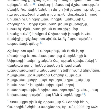
15
այնքան ունի»
: Հոգևոր իմաստով ճշմարտության
մասին Գարեգին Նժդեհի մտքի («Ճշմարտութիւնը…
դա աստւածային այն լոյսն ու ջերմութիւնն է, որով
կը սնւի ու կը հզօրանայ հոգին` անհատի և
ժողովրդի… Եղիր ճշմարտութեան քարոզիչը,
առաւել` ճշմարտութեան ուսուցիչը մեր
16
կեանքում»
) հիմքում Քրիստոսի խոսքն է. «Եւ
ծանիջիք զճշմարտութիւնն, եւ ճշմարտութիւնն
17
ազատեսցէ զձեզ»
:
Ճշմարտության և արդարության ուժն է, որ
միավորեց և տասնապատկեց Հայրենիքի և
Սփյուռքի` ամբողջական Հայության զավակներին`
Հայկյան ոգով` իրենց կյանքը Արցախյան
ազատամարտին անմնացորդ նվիրումով կերտելու
հաղթանակը: Գարեգին Նժդեհը ապագա
հաղթանակների կարևորագույն գրավականը
համարում է հայրենասիրական ոգով
դաստիարակված երիտասարդությանը. «Կայ, հայ
18
երիտասարդութիւն, կայ Մեծ Հայրենիքը»
:
1
Խօսակցութիւն մը զօրավար Գ.Նժդեհի հետ,
Գարեգին Նժդեհ, Հատընտիր, Երևան, 2006, էջ 642: