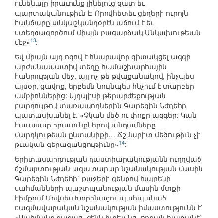
ունենալը իրաւունք լինելուց զատ եւ
պարտականութիւն է: Որովհետեւ ցեղերի ուրոյն
հանճարը անկաշկանդօրէն աճում է եւ
ստեղծագործում միայն բացարձակ Անկախութեան
13
մէջ»
:
Եվ միայն այդ ոգով է հնարավոր գիտակցել ազգի
արժանապատիվ տեղը համաշխարհային
հանրության մեջ, այլ ոչ թե թվաքանակով, ինչպես
այսօր, ցավոք, երբեմն նույնպես հնչում է տարբեր
ամբիոններից: Այդպիսի թերարժեքության
բարդույթով տառապողներին Գարեգին Նժդեհը
պատասխանել է. «Չկան մեծ ու փոքր ազգեր: Կան
հաւասար իրաւունքներով անդամները
մարդկութեան ընտանիքի… Ճշմարիտ մեծութիւն չի
14
թւական գերազանցութիւնը»
:
Երիտասարդության դաստիարակությանն ուղղված
ճշմարտության ազատարար նշանակության մասին
Գարեգին Նժդեհի` քաջերի զենքով հայրենի
սահմանների պաշտպանության մասին մտքի
հիմքում Մովսես Խորենացու պահպանած
ռազմավարական նշանակության իմաստությունն է`
«Սահմանք քաջաց, զէնն իւրեանց, որքան հատանէ`