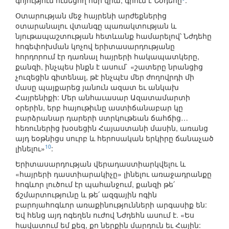
գոյություն ունեցող հնի վրա, գրում է Նժդեհը
:
Օտարության մեջ հայրենի արժեքներից
օտարանալու վտանգը պառակտության և
նյութապաշտության հետևանք համարելով՝ Նժդեհը
հոգեփոխման կոչով երիտասարդությանը
հորդորում էր դառնալ հայրերի հակապատկերը,
քանզի, ինչպես ինքն է ասում` «շատերը նրանցից
չուզեցին գիտենալ, թէ ինչպէս մեր ժողովրդի մի
մասը պայքարեց յանուն ազատ եւ անկախ
Հայրենիքի: Մեր անհաւասար Ազատամարտի
օրերին, երբ հայութիւնը աստիճանաբար կը
բարձրանար դարերի ստրկութեան ճահճից…
հեռուներից խօսեցին Հայաստանի մասին, առանց
այդ եօթնիցս սուրբ և հերոսական երկիրը ճանաչած
10
լինելու»
:
Երիտասարդության վերադաստիարկվելու և
«հայրերի դաստիարակիչը» լինելու առաջադրանքը
հոգևոր լուծում էր պահանջում, քանզի թե՛
ճշմարտությունը և թե՛ ազգային ոգին
բարոյահոգևոր առաքինությունների արգասիք են:
Եվ հենց այդ ոգեղեն ուժով Նժդեհն ասում է. «Ես
հավատում եմ քեզ, քո ներքին մարդուն եւ Հային: