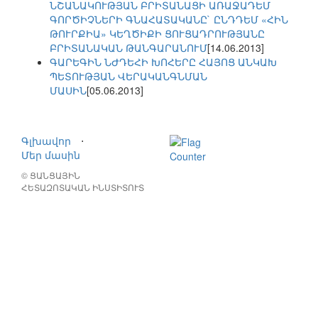
ՆՇԱՆԱԿՈՒԹՅԱՆ ԲՐԻՏԱՆԱՑԻ ԱՌԱՋԱԴԵՄ
ԳՈՐԾԻՉՆԵՐԻ ԳՆԱՀԱՏԱԿԱՆԸ` ԸՆԴԴԵՄ «ՀԻՆ
ԹՈՒՐՔԻԱ» ԿԵՂԾԻՔԻ ՑՈՒՑԱԴՐՈՒԹՅԱՆԸ
ԲՐԻՏԱՆԱԿԱՆ ԹԱՆԳԱՐԱՆՈՒՄ
[14.06.2013]
ԳԱՐԵԳԻՆ ՆԺԴԵՀԻ ԽՈՀԵՐԸ ՀԱՅՈՑ ԱՆԿԱԽ
ՊԵՏՈՒԹՅԱՆ ՎԵՐԱԿԱՆԳՆՄԱՆ
ՄԱՍԻՆ
[05.06.2013]
Գլխավոր
⋅
Մեր մասին
© ՑԱՆՑԱՅԻՆ
ՀԵՏԱԶՈՏԱԿԱՆ ԻՆՍՏԻՏՈՒՏ