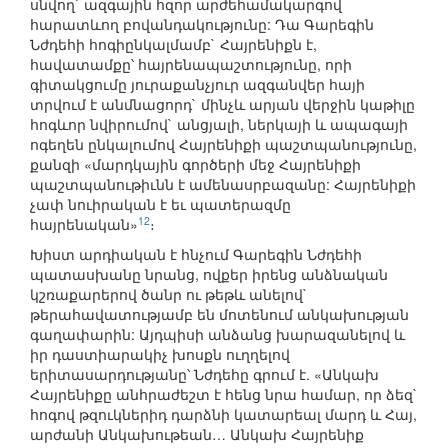
սնվող` ազգային հզոր արժեհամակարգով
հարատևող բովանդակությունը: Դա Գարեգին
Նժդեհի հոգիընկալմամբ` Հայրենիքն է,
հավատամքը՝ հայրենապաշտությունը, որի
գիտակցումը յուրաքանչյուր ազգանվեր հայի
տրվում է անմնացորդ` մինչև արյան վերջին կաթիլը
հոգևոր նվիրումով` անցյալի, ներկայի և ապագայի
ոգեղեն ընկալումով Հայրենիքի պաշտպանությունը,
քանզի «մարդկային գործերի մեջ Հայրենիքի
պաշտպանութիւնն է ամենասրբազանը: Հայրենիքի
չափ նուիրական է եւ պատերազմը
12
հայրենական»
։
Խիստ արդիական է հնչում Գարեգին Նժդեհի
պատասխանը նրանց, ովքեր իրենց անձնական
կշռաքարերով ծանր ու թեթև անելով`
թերահավատությամբ են մոտենում անկախության
գաղափարին: Այդպիսի անձանց խարազանելով և
իր դաստիարակիչ խոսքն ուղղելով
երիտասարդությանը՝ Նժդեհը գրում է. «Անկախ
Հայրենիքը անհրաժեշտ է հենց նրա համար, որ ձեզ`
հոգով թզուկներիդ դարձնի կատարեալ մարդ և Հայ,
արժանի Անկախութեան… Անկախ Հայրենիք