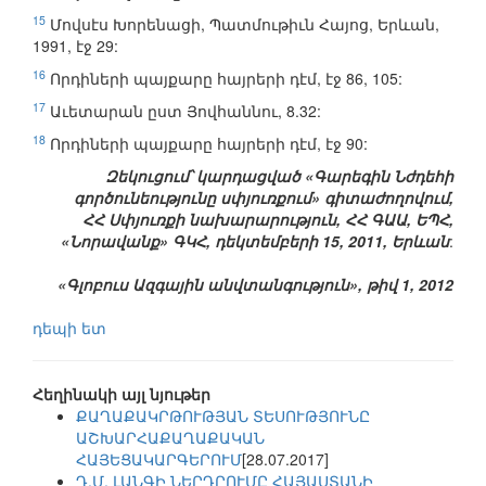
15
Մովսէս Խորենացի, Պատմութիւն Հայոց, Երևան,
1991, էջ 29:
16
Որդիների պայքարը հայրերի դէմ, էջ 86, 105:
17
Աւետարան ըստ Յովհաննու, 8.32:
18
Որդիների պայքարը հայրերի դէմ, էջ 90:
Զեկուցում՝ կարդացված «Գարեգին Նժդեհի
գործունեությունը սփյուռքում» գիտաժողովում,
ՀՀ Սփյուռքի նախարարություն, ՀՀ ԳԱԱ, ԵՊՀ,
«Նորավանք» ԳԿՀ, դեկտեմբերի 15, 2011, Երևան
:
«Գլոբուս Ազգային անվտանգություն», թիվ 1, 2012
դեպի ետ
Հեղինակի այլ նյութեր
ՔԱՂԱՔԱԿՐԹՈՒԹՅԱՆ ՏԵՍՈՒԹՅՈՒՆԸ
ԱՇԽԱՐՀԱՔԱՂԱՔԱԿԱՆ
ՀԱՅԵՑԱԿԱՐԳԵՐՈՒՄ
[28.07.2017]
Դ.Մ. ԼԱՆԳԻ ՆԵՐԴՐՈՒՄԸ ՀԱՅԱՍՏԱՆԻ