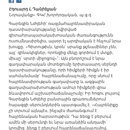
Էդուարդ Լ.Դանիելյան
Նորավանք» ԳԿՀ խորհրդական, պ.գ.դ.
Գարեգին Նժդեհի՝ ռազմահայրենասիրական
դաստիարակությանը նվիրված
գիտահրապարակախոսական ժառանգությունն
ուսումնասիրելիս, այսօր էլ արդիական է հնչում նրա
խոսքը. «Գիտութիւն, կրօն` սրանք թշնամիներ չեն,
այլ` զինակիցներ, որոնցից մեկը գործում է մտքի,
1
միւսը` սրտի միջոցով»
: Այն բնորոշում է նրա
գաղափարական մոտեցումը երիտասարդ սերնդի
դաստիարակությանը, որի հիմքերի հիմքն է իր
սահմանմամբ` հայրենաճանաչումը, որը սնում է
հայրենասիրության գաղափարը և ազգային
գաղափարախոսության ամուր հիմքերի վրա
ձևավորում աշխարհաճանաչումը: Իր հոգու լույսով
Գարեգին Նժդեհը բանտային գրառումներում
հայազգի սերունդներին պատգամել է. «Հայրենիքը
չի տրւում այնպէս, ինչպէս ժառանգւում է
հայրենական հարստութիւն: Դա ձեռք է բերւում
ամէն մի սերունդի եւ նրա առանձին անդամի
կողմից. ձեռք է բերւում հայրենաճանաչումով,