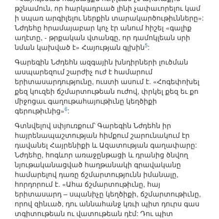
թշնամուն, որ հարկադրւած լինի չափաւորելու կամ
ի սպառ արգիլելու ներքին տարակարծութիւնները»:
Նժդեհը հրամայաբար կոչ էր անում հիշել «գալիք
աղէտը, - թրքական վտանգը, որ դամոկլեան սրի
5
նման կախված է» Հայության գլխին
:
Գարեգին Նժդեհն ազգային խնդիրների լուծման
ասպարեզում շարժիչ ուժ է համարում
երիտասարդությունը, ուստի ասում է. «Հոգեփոխել
քեզ կուզեի ճշմարտութեան ուժով, փրկել քեզ եւ քո
միջոցաւ գաղութահայութիւնը կեղծիքի
6
գերութիւնից»
:
Գտնվելով սփյուռքում՝ Գարեգին Նժդեհն իր
հայրենապաշտության հիմքում շարունակում էր
դավանել Հայրենիքի և Ազատության գաղափարը:
Նժդեհը, հոգևոր առաջընթացի և դրանից ծնվող
նյութականացված հաղթանակի գրավականը
համարելով դառը ճշմարտությունն իմանալը,
հորդորում է. «Ահա ճշմարտութիւնը, հայ
երիտասարդ – սպանիչը կեղծիքի, ճշմարտութիւնը,
որով զինւած, դու աննահանջ կռւի պիտ դուրս գաս
տգիտութեան ու վատութեան դէմ: Դու պիտ