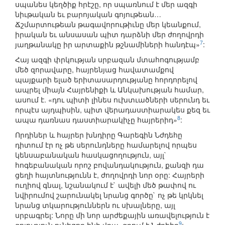
սպանես կեղծիք հրէշը, որ սպառնում է մեր ազգի
նիւթական եւ բարոյական գոյութեան…
Ճշմարտութեան թագավորութիւնը մեր կեանքում,
իրական եւ անսասան պիտ դարձնի մեր ժողովրդի
7
յաղթանակը իր արտաքին թշնամիների հանդէպ»
:
Հայ ազգի փրկության սրբազան մտահոգությամբ
մեծ զորավարը, հայրենյաց հավատամքով
պայքարի ելած երիտասարդությանը հորդորելով
ապրել միայն Հայրենիքի և Անկախության համար,
ասում է. «դու պիտի լինես ուխտւածների սերունդ եւ
որպէս այդպիսին, պիտ վերադաստիարակես քեզ եւ
8
ապա դառնաս դաստիարակիչը հայրերիդ»
:
Որդիներ և հայրեր խնդիրը Գարեգին Նժդեհը
դիտում էր ոչ թե սերունդները համարելով որպես
կենսաբանական հասկացողություն, այլ`
հոգեբանական որոշ բովանդակություն, քանզի դա
ցեղի հայտնությունն է, ժողովրդի նոր օրը: Հայրերի
ուղիով գնալ, նշանակում է` ավելի մեծ թափով ու
նվիրումով շարունակել նրանց գործը` ոչ թե կրկնել
նրանց տկարություններն ու սխալները, այլ
սրբագրել: Նորը մի նոր արժեքային առավելություն է
9