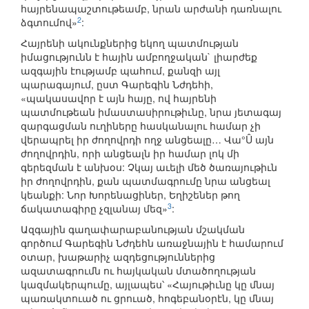
հայրենապաշտութեամբ, նրան արժանի դառնալու
2
ձգտումով»
:
Հայրենի ակունքներից եկող պատմության
իմացությունն է հային ամբողջական` լիարժեք
ազգային էությամբ պահում, քանզի այլ
պարագայում, ըստ Գարեգին Նժդեհի,
«պակասավոր է այն հայը, ով հայրենի
պատմութեան իմաստասիրութիւնը, նրա յետագայ
զարգացման ուղիները հասկանալու համար չի
վերապրել իր ժողովրդի ողջ անցեալը… Վա°Û այն
ժողովրդին, որի անցեալն իր համար լոկ մի
գերեզման է անխօս: Չկայ աւելի մեծ ծառայութիւն
իր ժողովրդին, քան պատմագրումը նրա անցեալ
կեանքի: Նոր Խորենացիներ, Եղիշեներ թող
3
ճակատագիրը չզլանայ մեզ»
:
Ազգային գաղափարաբանության մշակման
գործում Գարեգին Նժդեհն առաջնային է համարում
օտար, խաթարիչ ազդեցություններից
ազատագրումն ու հայկական մտածողության
կազմակերպումը, այլապես՝ «Հայութիւնը կը մնայ
պառակտուած ու ցրուած, հոգեբանօրէն, կը մնայ