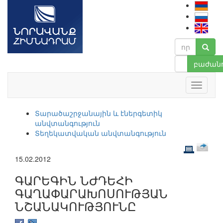
բաժանո
Տարածաշրջանային և էներգետիկ
անվտանգություն
Տեղեկատվական անվտանգություն
15.02.2012
ԳԱՐԵԳԻՆ ՆԺԴԵՀԻ
ԳԱՂԱՓԱՐԱԽՈՍՈՒԹՅԱՆ
ՆՇԱՆԱԿՈՒԹՅՈՒՆԸ