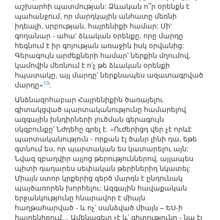
աշխարհի պատմության: Ձևական ո՞ր օրենքն է
պահանջում, որ մարդկային անհատը մեռնի
իդեալի, սրբության, հայրենիքի համար: Մի'
գողանար - ահա' ձևական օրենքը, որը մարդը
հեգնում է իր գոյության առաջին իսկ օրվանից:
Գերագույն արժեքների համար՝ ներքին մղումով,
կամովին մեռնում է ո՛չ թե ձևական օրենքի
հպատակը, այլ մարդը՝ ներքնապես ազատագրված
13
մարդը»
:
Անձնազոհաբար Հայրենիքին ծառայելու
գիտակցված պարտականությունը համարելով
ազգային խնդիրների լուծման գերագույն
սկզբունքը՝ Նժդեհը գրել է. «Ուժերիցդ վեր չէ որևէ
պարտականություն - որքան էլ ծանր լինի դա, եթե
գտնում ես, որ պարտական ես կատարելու այն:
Նվազ զբաղվիր այլոց թերություններով, այլապես
պիտի դադարես սեփական թերիներիդ նկատել:
Միայն ստոր կրքերից զերծ մարդն է ընդունակ
պայծառորեն խորհելու: Ազգային հավաքական
երջանկությունը հնարավոր է միայն
հաղթահարված - և ոչ՝ սանձված միայն – ԵՍ-ի
հայրենիքում… Ամենագետ չէ և՛ գիտությունը - նա էլ