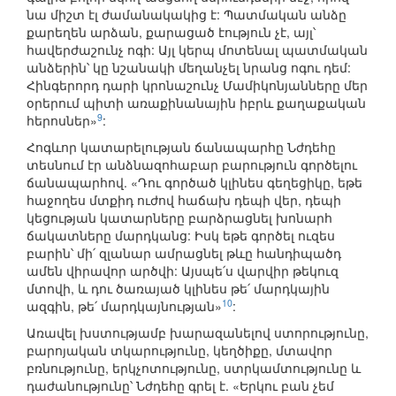
նա միշտ էլ ժամանակակից է: Պատմական անձը
քարեղեն արձան, քարացած էություն չէ, այլ՝
հավերժաշունչ ոգի: Այլ կերպ մոտենալ պատմական
անձերին՝ կը նշանակի մեղանչել նրանց ոգու դեմ:
Հինգերորդ դարի կրոնաշունչ Մամիկոնյանները մեր
օրերում պիտի առաքինանային իբրև քաղաքական
9
հերոսներ»
:
Հոգևոր կատարելության ճանապարհը Նժդեհը
տեսնում էր անձնազոհաբար բարություն գործելու
ճանապարհով. «Դու գործած կլինես գեղեցիկը, եթե
հաջողես մտքիդ ուժով հաճախ դեպի վեր, դեպի
կեցության կատարները բարձրացնել խոնարհ
ճակատները մարդկանց: Իսկ եթե գործել ուզես
բարին՝ մի՛ զլանար ամրացնել թևը հանդիպածդ
ամեն վիրավոր արծվի: Այսպե՛ս վարվիր թեկուզ
մտովի, և դու ծառայած կլինես թե՛ մարդկային
10
ազգին, թե՛ մարդկայնության»
:
Առավել խստությամբ խարազանելով ստորությունը,
բարոյական տկարությունը, կեղծիքը, մտավոր
բռնությունը, երկչոտությունը, ստրկամտությունը և
դաժանությունը՝ Նժդեհը գրել է. «Երկու բան չեմ