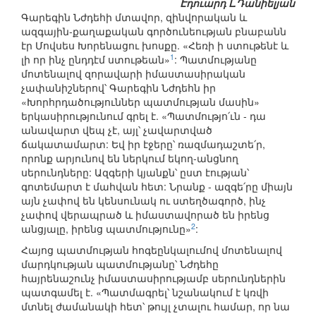
Էդուարդ Լ.Դանիելյան
Գարեգին Նժդեհի մտավոր, զինվորական և
ազգային-քաղաքական գործունեության բնաբանն
էր Մովսես Խորենացու խոսքը. «Հեռի ի ստութենէ և
1
լի որ ինչ ընդդէմ ստութեան»
: Պատմությանը
մոտենալով զորավարի իմաստասիրական
չափանիշներով՝ Գարեգին Նժդեհն իր
«Խորհրդածություններ պատմության մասին»
երկասիրությունում գրել է. «Պատմությո՛ւն - դա
անավարտ վեպ չէ, այլ՝ չավարտված
ճակատամարտ: Եվ իր էջերը՝ ռազմադաշտե՛ր,
որոնք արյունով են ներկում եկող-անցնող
սերունդները: Ազգերի կյանքն՝ ըստ էության՝
գոտեմարտ է մահվան հետ: Նրանք - ազգե՛րը միայն
այն չափով են կենսունակ ու ստեղծագործ, ինչ
չափով վերապրած և իմաստավորած են իրենց
2
անցյալը, իրենց պատմությունը»
:
Հայոց պատմության հոգեընկալումով մոտենալով
մարդկության պատմությանը՝ Նժդեհը
հայրենաշունչ իմաստասիրությամբ սերունդներին
պատգամել է. «Պատմագրել՝ նշանակում է կռվի
մտնել ժամանակի հետ՝ թույլ չտալու համար, որ նա