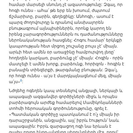
համար մարսելի սնունդ չէ ազատությունը: Զգալ, որ
հոգի ունես - ահա՛ թե երբ են խոսում, ժպտում
ճշմարիտը, բարին, գեղեցիկը: Անհոգի,- ասում է
պարզ ժողովուրդը և դրանով անսխալորեն
բնութագրում այնպիսիներին, որոնք կարող են
իրենց չարագործություններն ու դաժանությունները
ներոնականության հասցնել: Հոգու համար՝ երկնքի
կապտության հետ մրցող շուշանը բույս չէ՛ միայն.
արևի հետ ամեն օր առաջինը համբուրվող լեռը՝
հողեղեն կարկառ, բարձունք չէ՛ միայն: Հոգին - որին
մատչելի է ամեն խորք, բարձունք, հորիզոն - հոգին է
բանալին տիեզերքի, թարգմանը բնության: Զգա՛լ,
որ հոգի ունես - ա՛յս է մարդկայնացնում մեզ, միայն
8
ա՛յս»
:
Նժդեհը ոգեղեն կապ տեսնելով անցյալի, ներկայի և
ապագայի ազգանվեր գործիչների միջև և որպես
բարձրագույն արժեք համարելով Մամիկոնյանների
տոհմի հերոսական գործունեությունը, գրել է.
«Պատմական գործիչը պատկանում է ո՛չ միայն իր
դարաշրջանին, անցյալին, այլ՝ իբրև էություն՝ նաև
ապագային: Իբրև զարգացող ոգի նա երևան է
գալիս բոլոր եկող-անցնող սերունդների մէջ, որով՝