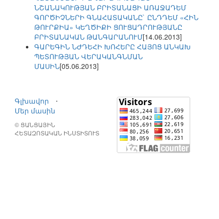
ՆՇԱՆԱԿՈՒԹՅԱՆ ԲՐԻՏԱՆԱՑԻ ԱՌԱՋԱԴԵՄ
ԳՈՐԾԻՉՆԵՐԻ ԳՆԱՀԱՏԱԿԱՆԸ` ԸՆԴԴԵՄ «ՀԻՆ
ԹՈՒՐՔԻԱ» ԿԵՂԾԻՔԻ ՑՈՒՑԱԴՐՈՒԹՅԱՆԸ
ԲՐԻՏԱՆԱԿԱՆ ԹԱՆԳԱՐԱՆՈՒՄ
[14.06.2013]
ԳԱՐԵԳԻՆ ՆԺԴԵՀԻ ԽՈՀԵՐԸ ՀԱՅՈՑ ԱՆԿԱԽ
ՊԵՏՈՒԹՅԱՆ ՎԵՐԱԿԱՆԳՆՄԱՆ
ՄԱՍԻՆ
[05.06.2013]
Գլխավոր
⋅
Մեր մասին
© ՑԱՆՑԱՅԻՆ
ՀԵՏԱԶՈՏԱԿԱՆ ԻՆՍՏԻՏՈՒՏ