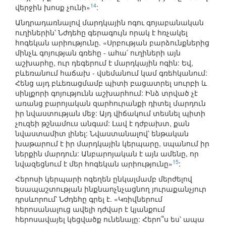
14
վերջին խոսք չունի»
:
Անդրադառնալով մարդկային ոգու գոյաբանական
ուղիներին՝ Նժդեհը գերագույն որակ է հռչակել
հոգեկան արիությունը. «Սրբության բարձունքներից
մինչև գոյության գռեհը - ահա՛ ուղիների այն
աշխարհը, ուր դեգերում է մարդկային ոգին: Եվ,
բևեռանում հաճախ - վսեմանում կամ գռեհկանում:
Հենց այդ բևեռացմամբ պիտի բացատրել սուրբի և
սինլքորի գոյությունն աշխարհում: Ինձ տրված չէ
առանց բարոյական զարհուրանքի դիտել մարդուն
իր նվաստության մեջ: Այդ վիճակում տեսնել պիտի
չուզեի թշնամուս անգամ: Լավ է դժբախտ, քան
նվաստամիտ լինել: Նվաստանալով՝ ենթական
խաթարում է իր մարդկային կերպարը, սպանում իր
ներքին մարդուն: Անբարոյական է այն ամենը, որ
15
նվազեցնում է մեր հոգեկան արիությունը»
:
Հերոսի կերպարի ոգեղեն ընկալմամբ մերժելով
եսապաշտության ինքնաոչնչացնող յուրաքանչյուր
դրսևորում՝ Նժդեհը գրել է. «Կռիվներում
հերոսանալուց ավելի դժվար է կյանքում
հերոսավայել կեցվածք ունենալը: Հերո՞ս ես՝ ապա