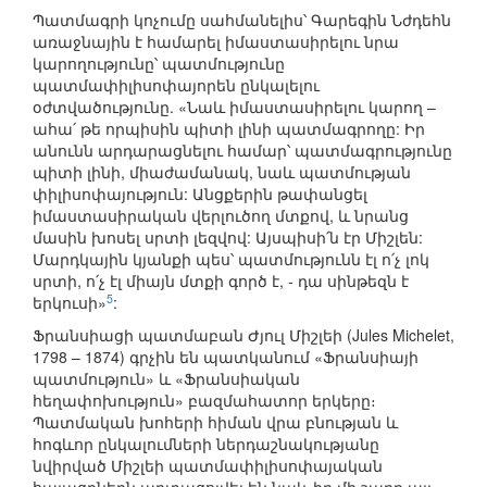
Պատմագրի կոչումը սահմանելիս՝ Գարեգին Նժդեհն
առաջնային է համարել իմաստասիրելու նրա
կարողությունը՝ պատմությունը
պատմափիլիսոփայորեն ընկալելու
օժտվածությունը. «Նաև իմաստասիրելու կարող –
ահա՛ թե որպիսին պիտի լինի պատմագրողը: Իր
անունն արդարացնելու համար՝ պատմագրությունը
պիտի լինի, միաժամանակ, նաև պատմության
փիլիսոփայություն: Անցքերին թափանցել
իմաստասիրական վերլուծող մտքով, և նրանց
մասին խոսել սրտի լեզվով: Այսպիսի՛ն էր Միշլեն:
Մարդկային կյանքի պես՝ պատմությունն էլ ո՛չ լոկ
սրտի, ո՛չ էլ միայն մտքի գործ է, - դա սինթեզն է
5
երկուսի»
:
Ֆրանսիացի պատմաբան Ժյուլ Միշլեի (Jules Michelet,
1798 – 1874) գրչին են պատկանում «Ֆրանսիայի
պատմություն» և «Ֆրանսիական
հեղափոխություն» բազմահատոր երկերը։
Պատմական խոհերի հիման վրա բնության և
հոգևոր ընկալումների ներդաշնակությանը
նվիրված Միշլեի պատմափիլիսոփայական