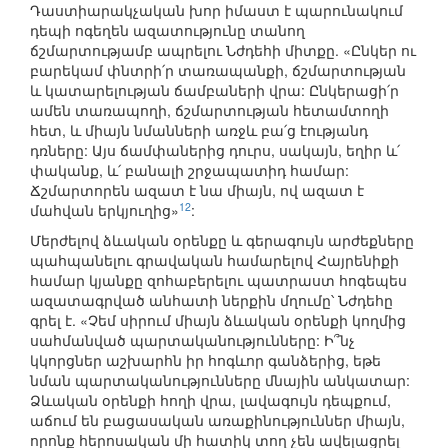
Դաստիարակչական խոր իմաստ է պարունակում
դեպի ոգեղեն ազատությունը տանող
ճշմարտությամբ ապրելու Նժդեհի միտքը. «Ընկեր ու
բարեկամ փնտրի՛ր տառապանքի, ճշմարտության
և կատարելության ճամբաների վրա: Ընկերացի՛ր
ամեն տառապողի, ճշմարտության հետամտողի
հետ, և միայն նմանների առջև բա՛ց էությանդ
դռները: Այս ճամփաներից դուրս, սակայն, եղիր և՛
փականք, և՛ բանալի շրջապատիդ համար:
Ճշմարտորեն ազատ է նա միայն, ով ազատ է
12
մահվան երկյուղից»
:
Մերժելով ձևական օրենքը և գերագույն արժեքները
պահպանելու գրավական համարելով Հայրենիքի
համար կյանքը զոհաբերելու պատրաստ հոգեպես
ազատագրված անհատի ներքին մղումը՝ Նժդեհը
գրել է. «Չեմ սիրում միայն ձևական օրենքի կողմից
սահմանված պարտականությունները: Ի՞նչ
կկորցներ աշխարհն իր հոգևոր գանձերից, եթե
նման պարտականությունները մնային անկատար:
Ձևական օրենքի հողի վրա, լավագույն դեպքում,
աճում են բացասական առաքինություններ միայն,
որոնք հերոսական մի հատիկ տող չեն ավելացրել