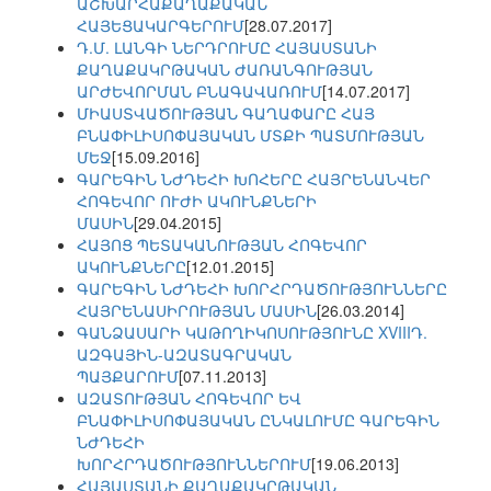
ԱՇԽԱՐՀԱՔԱՂԱՔԱԿԱՆ
ՀԱՅԵՑԱԿԱՐԳԵՐՈՒՄ
[28.07.2017]
Դ.Մ. ԼԱՆԳԻ ՆԵՐԴՐՈՒՄԸ ՀԱՅԱՍՏԱՆԻ
ՔԱՂԱՔԱԿՐԹԱԿԱՆ ԺԱՌԱՆԳՈՒԹՅԱՆ
ԱՐԺԵՎՈՐՄԱՆ ԲՆԱԳԱՎԱՌՈՒՄ
[14.07.2017]
ՄԻԱՍՏՎԱԾՈՒԹՅԱՆ ԳԱՂԱՓԱՐԸ ՀԱՅ
ԲՆԱՓԻԼԻՍՈՓԱՅԱԿԱՆ ՄՏՔԻ ՊԱՏՄՈՒԹՅԱՆ
ՄԵՋ
[15.09.2016]
ԳԱՐԵԳԻՆ ՆԺԴԵՀԻ ԽՈՀԵՐԸ ՀԱՅՐԵՆԱՆՎԵՐ
ՀՈԳԵՎՈՐ ՈՒԺԻ ԱԿՈՒՆՔՆԵՐԻ
ՄԱՍԻՆ
[29.04.2015]
ՀԱՅՈՑ ՊԵՏԱԿԱՆՈՒԹՅԱՆ ՀՈԳԵՎՈՐ
ԱԿՈՒՆՔՆԵՐԸ
[12.01.2015]
ԳԱՐԵԳԻՆ ՆԺԴԵՀԻ ԽՈՐՀՐԴԱԾՈՒԹՅՈՒՆՆԵՐԸ
ՀԱՅՐԵՆԱՍԻՐՈՒԹՅԱՆ ՄԱՍԻՆ
[26.03.2014]
ԳԱՆՁԱՍԱՐԻ ԿԱԹՈՂԻԿՈՍՈՒԹՅՈՒՆԸ XVIIIԴ.
ԱԶԳԱՅԻՆ-ԱԶԱՏԱԳՐԱԿԱՆ
ՊԱՅՔԱՐՈՒՄ
[07.11.2013]
ԱԶԱՏՈՒԹՅԱՆ ՀՈԳԵՎՈՐ ԵՎ
ԲՆԱՓԻԼԻՍՈՓԱՅԱԿԱՆ ԸՆԿԱԼՈՒՄԸ ԳԱՐԵԳԻՆ
ՆԺԴԵՀԻ
ԽՈՐՀՐԴԱԾՈՒԹՅՈՒՆՆԵՐՈՒՄ
[19.06.2013]
ՀԱՅԱՍՏԱՆԻ ՔԱՂԱՔԱԿՐԹԱԿԱՆ