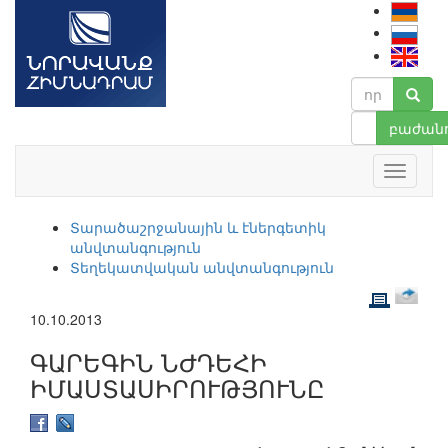
բաժանո
Տարածաշրջանային և էներգետիկ
անվտանգություն
Տեղեկատվական անվտանգություն
10.10.2013
ԳԱՐԵԳԻՆ ՆԺԴԵՀԻ
ԻՄԱՍՏԱՍԻՐՈՒԹՅՈՒՆԸ