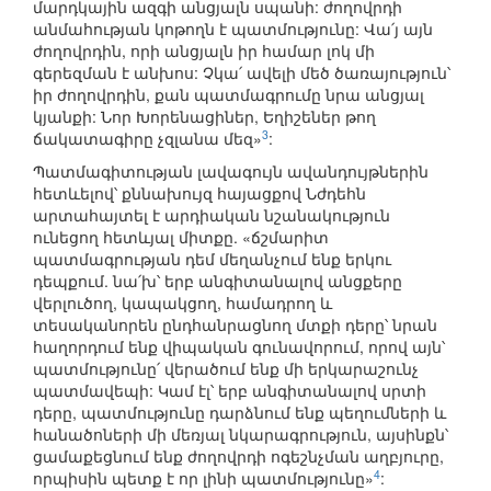
մարդկային ազգի անցյալն սպանի: ժողովրդի
անմահության կոթողն է պատմությունը: Վա՛յ այն
ժողովրդին, որի անցյալն իր համար լոկ մի
գերեզման է անխոս: Չկա՛ ավելի մեծ ծառայություն՝
իր ժողովրդին, քան պատմագրումը նրա անցյալ
կյանքի: Նոր Խորենացիներ, Եղիշեներ թող
3
ճակատագիրը չզլանա մեզ»
:
Պատմագիտության լավագույն ավանդույթներին
հետևելով՝ քննախույզ հայացքով Նժդեհն
արտահայտել է արդիական նշանակություն
ունեցող հետևյալ միտքը. «ճշմարիտ
պատմագրության դեմ մեղանչում ենք երկու
դեպքում. նա՛խ՝ երբ անգիտանալով անցքերը
վերլուծող, կապակցող, համադրող և
տեսականորեն ընդհանրացնող մտքի դերը՝ նրան
հաղորդում ենք վիպական գունավորում, որով այն՝
պատմությունը՛ վերածում ենք մի երկարաշունչ
պատմավեպի: Կամ էլ՝ երբ անգիտանալով սրտի
դերը, պատմությունը դարձնում ենք պեղումների և
հանածոների մի մեռյալ նկարագրություն, այսինքն՝
ցամաքեցնում ենք ժողովրդի ոգեշնչման աղբյուրը,
4
որպիսին պետք է որ լինի պատմությունը»
: