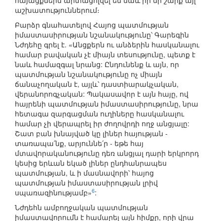
հայացքներն արտացոլվել են նաև իր մի շարք այլ
աշխատություններում։
Բարձր գնահատելով Հայոց պատմության
իմաստասիրության նշանակությունը՝ Գարեգին
Նժդեհը գրել է. «Անցքերն ու անձերին հասկանալու
համար բավական չէ միայն տեսությունը, պետք է
նաև համազգալ նրանց: Ընդունենք և այն, որ
պատմության նշանակությունը ոչ միայն
ճանաչողական է, այլև՝ դաստիարակչական,
վերանորոգչական: Պակասավոր է այն հայը, ով
հայրենի պատմության իմաստասիրությունը, նրա
հետագա զարգացման ուղիները հասկանալու
համար չի վերապրել իր ժողովրդի ողջ անցյալը:
Շատ բան խնայված կը լիներ հայության -
տառապա՛նք, արյուննե՛ր - եթե հայ
մտավորականությունը դեռ անցյալ դարի երկրորդ
կեսից երևան եկած լիներ ընդհանրապես
պատմության, և ի մասնավորի՝ հայոց
պատմության իմաստասիրության լրիվ
6
սպառազինությամբ»
:
Նժդեհն ամբողջական պատմության
իմաստավորումն է համարել այն հիմքը, որի վրա