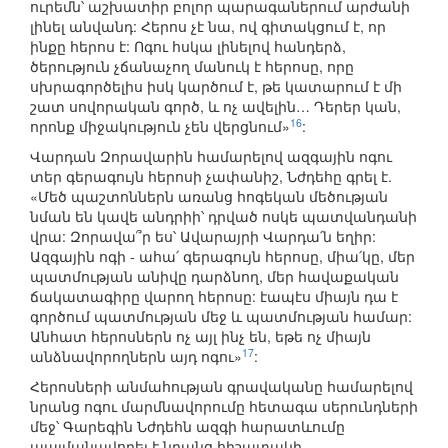
ուրեմն՝ աշխատիր բոլոր պարագաներում արժանի
լինել անվանդ: Հերոս չէ նա, ով գիտակցում է, որ
ինքը հերոս է: Ոգու հսկա լինելով հանդերձ,
ծերություն չճանաչող մանուկ է հերոսը, որը
սխրագործելիս իսկ կարծում է, թե կատարում է մի
շատ սովորական գործ, և ոչ ավելին… Դերեր կան,
16
որոնք միջակություն չեն վերցնում»
:
Վարդան Զորավարին համարելով ազգային ոգու
տեր գերագույն հերոսի չափանիշ, Նժդեհը գրել է.
«Մեծ պաշտոններն առանց հոգեկան մեծության
նման են կավե անդրիի՝ դրված ոսկե պատվանդանի
վրա: Զորավա՞ր ես՝ Ավարայրի Վարդա՛ն եղիր:
Ազգային ոգի - ահա՛ գերագույն հերոսը, միա՛կը, մեր
պատմության անիվը դարձնող, մեր հավաքական
ճակատագիրը վարող հերոսը: էապէս միայն դա է
գործում պատմության մեջ և պատմության համար:
Անհատ հերոսներն ոչ այլ ինչ են, եթե ոչ միայն
17
անձնավորողներն այդ ոգու»
:
Հերոսների անմահության գրավականը համարելով
նրանց ոգու մարմնավորումը հետագա սերունդների
մեջ՝ Գարեգին Նժդեհն ազգի հարատևումը
պայմանավորել է նրանց հիշատակի