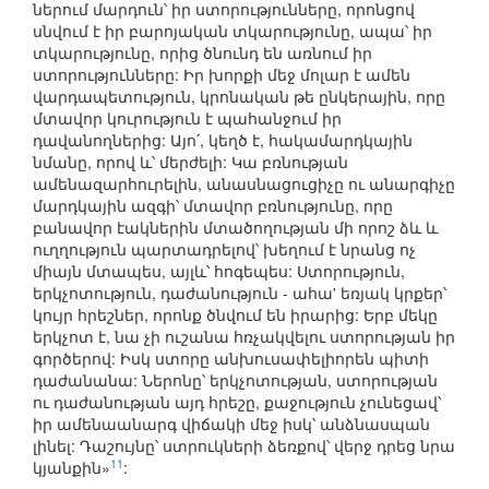
ներում մարդուն՝ իր ստորությունները, որոնցով
սնվում է իր բարոյական տկարությունը, ապա՝ իր
տկարությունը, որից ծնունդ են առնում իր
ստորությունները: Իր խորքի մեջ մոլար է ամեն
վարդապետություն, կրոնական թե ընկերային, որը
մտավոր կուրություն է պահանջում իր
դավանողներից: Այո՛, կեղծ է, հակամարդկային
նմանը, որով և՝ մերժելի: Կա բռնության
ամենազարհուրելին, անասնացուցիչը ու անարգիչը
մարդկային ազգի՝ մտավոր բռնությունը, որը
բանավոր էակներին մտածողության մի որոշ ձև և
ուղղություն պարտադրելով՝ խեղում է նրանց ոչ
միայն մտապես, այլև՝ հոգեպես: Ստորություն,
երկչոտություն, դաժանություն - ահա' եռյակ կրքեր՝
կույր հրեշներ, որոնք ծնվում են իրարից: Երբ մեկը
երկչոտ է, նա չի ուշանա հռչակվելու ստորության իր
գործերով: Իսկ ստորը անխուսափելիորեն պիտի
դաժանանա: Ներոնը՝ երկչոտության, ստորության
ու դաժանության այդ հրեշը, քաջություն չունեցավ՝
իր ամենաանարգ վիճակի մեջ իսկ՝ անձնասպան
լինել: Դաշույնը՝ ստրուկների ձեռքով՝ վերջ դրեց նրա
11
կյանքին»
: