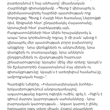
բարձրանում է հայ անհատը՝ միասնական
Հայրենիքի գիտակցմամբ. «Պետք է վերապրել և
վերիմաստավորել հայրենի պատմության ողջ
հոլովույթը: Պետք է Հայկի հետ ծառանալ Նեբրովթի
դեմ, Տիգրանի հետ՝ ընդարձակել Հայաստանը,
Արտաշեսի հետ՝ բարեկարգել այն,
Բագրատունիների հետ Անին հրաշակերտել և
ապա՝ նրա կործանումը ողբալ. ի մի բան՝ պետք է
վերապրել մեր պատմության բոլոր բախտորոշ
անցքերը - նրա վերելքներն ու անկումները, նրա
փառքերն ու տառապանքը, նրա աննկուն
ընդվզումներն ու մշակութային հարուստ
շինարարությունը: Այսպես՝ մինչ մեր օրերը: Այսպե՛ս
են ճշմարտորեն Հայաստանում Հայ սիրտն ու
գիտակցությունը: Այսպե՛ս է ստեղծվում համահա՛յը,
7
ամբողջական հայը»
:
Գարեգին Նժդեհը, «Իմաստասիրական խոհեր»
երկասիրությունում անդրադառնալով
ազատությանը ձգտող ոգեղեն ուժին, գրել է. «Ոգի՛ն է
գծում մարդու կարողության սահմանները - նրա
բարոյական կարողության… Ազատ կարող է լինել
հզորազոր ոգու տերը միայն: Հոգով տկարների