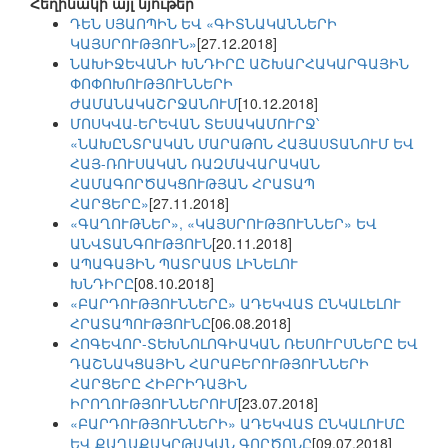
Հեղինակի այլ նյութեր
ԴԵՆ ՍՅԱՈՊԻՆ ԵՎ «ԳԻՏՆԱԿԱՆՆԵՐԻ
ԿԱՅՍՐՈՒԹՅՈՒՆ»
[27.12.2018]
ՆԱԽԻՋԵՎԱՆԻ ԽՆԴԻՐԸ ԱՇԽԱՐՀԱԿԱՐԳԱՅԻՆ
ՓՈՓՈԽՈՒԹՅՈՒՆՆԵՐԻ
ԺԱՄԱՆԱԿԱՇՐՋԱՆՈՒՄ
[10.12.2018]
ՄՈՍԿՎԱ-ԵՐԵՎԱՆ ՏԵՍԱԿԱՄՈՒՐՋ՝
«ՆԱԽԸՆՏՐԱԿԱՆ ՄԱՐԱԹՈՆ ՀԱՅԱՍՏԱՆՈՒՄ ԵՎ
ՀԱՅ-ՌՈՒՍԱԿԱՆ ՌԱԶՄԱՎԱՐԱԿԱՆ
ՀԱՄԱԳՈՐԾԱԿՑՈՒԹՅԱՆ ՀՐԱՏԱՊ
ՀԱՐՑԵՐԸ»
[27.11.2018]
«ԳԱՂՈՒԹՆԵՐ», «ԿԱՅՍՐՈՒԹՅՈՒՆՆԵՐ» ԵՎ
ԱՆՎՏԱՆԳՈՒԹՅՈՒՆ
[20.11.2018]
ԱՊԱԳԱՅԻՆ ՊԱՏՐԱՍՏ ԼԻՆԵԼՈՒ
ԽՆԴԻՐԸ
[08.10.2018]
«ԲԱՐԴՈՒԹՅՈՒՆՆԵՐԸ» ԱԴԵԿՎԱՏ ԸՆԿԱԼԵԼՈՒ
ՀՐԱՏԱՊՈՒԹՅՈՒՆԸ
[06.08.2018]
ՀՈԳԵՎՈՐ-ՏԵԽՆՈԼՈԳԻԱԿԱՆ ՌԵՍՈՒՐՍՆԵՐԸ ԵՎ
ԴԱՇՆԱԿՑԱՅԻՆ ՀԱՐԱԲԵՐՈՒԹՅՈՒՆՆԵՐԻ
ՀԱՐՑԵՐԸ ՀԻԲՐԻԴԱՅԻՆ
ԻՐՈՂՈՒԹՅՈՒՆՆԵՐՈՒՄ
[23.07.2018]
«ԲԱՐԴՈՒԹՅՈՒՆՆԵՐԻ» ԱԴԵԿՎԱՏ ԸՆԿԱԼՈՒՄԸ
ԵՎ ՔԱՂԱՔԱԿՐԹԱԿԱՆ ԳՈՐԾՈՆԸ
[09.07.2018]