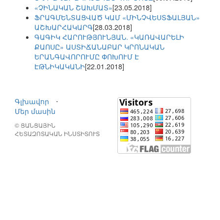
«ՉԻՆԱԿԱՆ ՇԱԽՄԱՏ»
[23.05.2018]
ՖՐԱԳՄԵՆՏԱՑՎԱԾ ԿԱՄ «ՄԻՆՉՎԵՍՏՖԱԼՅԱՆ»
ԱՇԽԱՐՀԱԿԱՐԳ
[28.03.2018]
ԳԱԳԻԿ ՀԱՐՈՒԹՅՈՒՆՅԱՆ. «ԿԱՌԱՎԱՐԵԼԻ
ՔԱՈՍԸ» ԱՍՏԻՃԱՆԱԲԱՐ ԿՐՈՆԱԿԱՆ
ԵՐԱՆԳԱՎՈՐՈՒՄԸ ՓՈԽՈՒՄ Է
ԷԹՆԻԿԱԿԱՆԻ
[22.01.2018]
Գլխավոր
⋅
Մեր մասին
© ՑԱՆՑԱՅԻՆ
ՀԵՏԱԶՈՏԱԿԱՆ ԻՆՍՏԻՏՈՒՏ