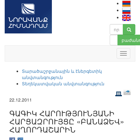
բաժանո
Տարածաշրջանային և էներգետիկ
անվտանգություն
Տեղեկատվական անվտանգություն
22.12.2011
ԳԱԳԻԿ ՀԱՐՈՒԹՅՈՒՆՅԱՆԻ
ՀԱՐՑԱԶՐՈՒՅՑԸ «ԲԱՆԱՁԵՎ»
ՀԱՂՈՐԴԱՇԱՐԻՆ