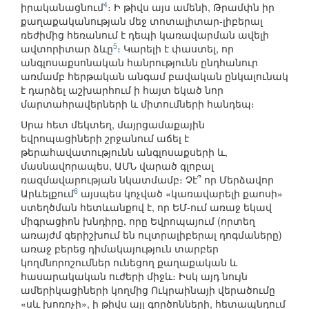
4
իրականացնում
։ Ի թիվս այս ամենի, Թրամփն իր
քաղաքականության մեջ տոտալիտար-լիբերալ
ռեժիմից հեռանում է դեպի կառավարման ավելի
5
ավտորիտար ձևը
։ Կարելի է փաստել, որ
անգլոսաքսոնական հանրությունն ընդհանուր
առմամբ հերթական անգամ բավական ընկալունակ
է դարձել աշխարհում ի հայտ եկած նոր
մարտահրավերների և միտումների հանդեպ։
Սրա հետ մեկտեղ, մայրցամաքային
եվրոպացիների շրջանում աճել է
թերահավատությունն անգլոսաքսերի և,
մասնավորապես, ԱՄՆ վարած գլոբալ
ռազմավարության նկատմամբ։ Չէ՞ որ Մերձավոր
6
Արևելքում
այսպես կոչված «կառավարելի քաոսի»
ստեղծման հետևանքով է, որ ԵՄ-ում առաջ եկավ
միգրացիոն խնդիրը, որը Եվրոպայում (որտեղ
առայժմ գերիշխում են ուլտրալիբերալ դոգմաները)
առաջ բերեց դիմակայություն տարբեր
կողմնորոշումներ ունեցող քաղաքական և
հասարակական ուժերի միջև։ Իսկ այդ նույն
ամերիկացիների կողմից Ուկրաինայի վերածումը
«սև խոռոչի», ի թիվս այլ գործոնների, հետապնդում