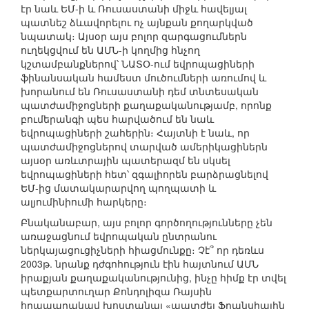
էր նաև ԵՄ-ի և Ռուսաստանի միջև հավելյալ
պատնեշ ձևավորելու ոչ այնքան քողարկված
նպատակ։ Այսօր այս բոլոր զարգացումներն
ուղեկցվում են ԱՄՆ-ի կողմից հնչող
կշտամբանքներով՝ ՆԱՏՕ-ում եվրոպացիների
ֆինանսական համեստ մուծումների առումով և
խորանում են Ռուսաստանի դեմ տնտեսական
պատժամիջոցների քաղաքականությամբ, որոնք
բումերանգի պես հարվածում են նաև
եվրոպացիների շահերին։ Հայտնի է նաև, որ
պատժամիջոցներով տարված ամերիկացիներն
այսօր առևտրային պատերազմ են սկսել
եվրոպացիների հետ՝ զգալիորեն բարձրացնելով
ԵՄ-ից մատակարարվող պողպատի և
ալյումինիումի հարկերը։
Բնականաբար, այս բոլոր գործողությունները չեն
առաջացնում եվրոպական ընտրանու
ներկայացուցիչների հիացմունքը։ Չէ՞ որ դեռևս
2003թ. նրանք դժգոհություն էին հայտնում ԱՄՆ
իրաքյան քաղաքականությունից, ինչը հիմք էր տվել
պետքարտուղար Քոնդոլիզա Ռայսին
հրապարակավ խոստանալ «պատժել Ֆրանսիային