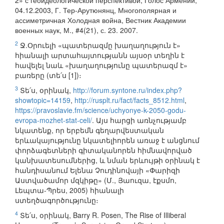
2» с геоидеологической перспективой, Голос Армении,
04.12.2003, Г. Тер-Арутюнянц, Многополярная и
ассиметричная Холодная война, Вестник Академии
военных наук, М., #4(21), с. 23. 2007.
2
Ջ.Օրուելի «պատերազմը խաղաղություն է»
հիանալի արտահայտությանն այսօր տեղին է
հավելել նաև «խաղաղությունը պատերազմ է»
բառերը (տե՛ս [1])։
3
Տե՛ս, օրինակ,
http://forum.syntone.ru/index.php?
showtopic=14159
,
http://rusplt.ru/fact/facts_8512.html
,
https://pravoslavie.fm/science/uchyonye-k-2050-godu-
evropa-mozhet-stat-celi/
. Այս հարցի առնչությամբ
նկատենք, որ երբեմն գեղարվեստական
երևակայությունը նկատելիորեն առաջ է անցնում
փորձագետների գիտականորեն հիմնավորված
կանխատեսումներից, և նման երևույթի օրինակ է
հանդիսանում Ելենա Չուդինովայի «Փարիզի
Աստվածամոր մզկիթը» (Մ., Յաուզա, էքսմո,
Լեպտա-Պրես, 2005) հիանալի
ստեղծագործությունը։
4
Տե՛ս, օրինակ, Barry R. Posen, The Rise of Illiberal