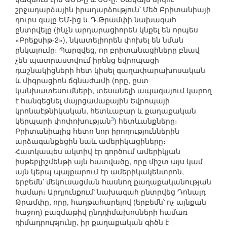
շրջադարձային իրադարձություն՝ Մեծ Բրիտանիայի
դուրս գալը ԵՄ-ից և Դ.Թրամփի նախագահ
ընտրվելը (ինչն արդարացիորեն կնքել են որպես
«Բրեքսիթ-2»), նկատելիորեն փոխել են նման
ընկալումը։ Պարզվեց, որ բրիտանացիները բնավ
չեն պատրաստվում իրենց եվրոպացի
դաշնակիցների հետ կիսել գաղափարախոսական
և միգրացիոն ճգնաժամի (որը, ըստ
կանխատեսումների, տեսանելի ապագայում կարող
է հանգեցնել մայրցամաքային Եվրոպայի
կրոնաէթնիկական, հետևաբար և քաղաքական
3
կերպարի փոփոխության
) հետևանքները։
Բրիտանիայից հետո նոր իրողություններին
արձագանքեցին նաև ամերիկացիները։
Հատկապես ակտիվ էր գործում ամերիկյան
իսթեբլիշմենթի այն հատվածը, որը միշտ այս կամ
այն կերպ պայքարում էր ամերիկակենտրոն,
երբեմն՝ մեկուսացման հասնող քաղաքականության
համար։ Արդյունքում՝ նախագահ ընտրվեց Դոնալդ
Թրամփը, որը, հաղթահարելով (երբեմն՝ ոչ այնքան
հաջող) բազմաթիվ ընդդիմախոսների համառ
դիմադրությունը, իր քաղաքական գիծն է