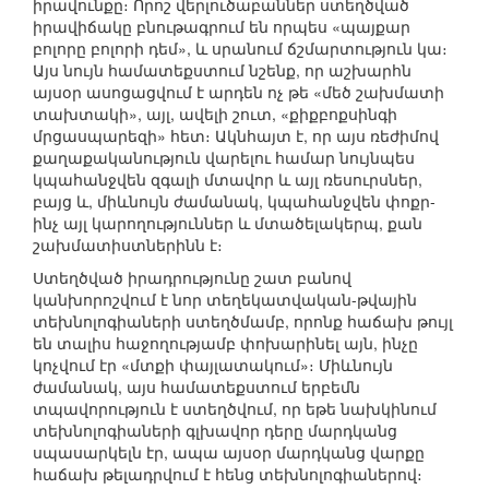
իրավունքը։ Որոշ վերլուծաբաններ ստեղծված
իրավիճակը բնութագրում են որպես «պայքար
բոլորը բոլորի դեմ», և սրանում ճշմարտություն կա։
Այս նույն համատեքստում նշենք, որ աշխարհն
այսօր ասոցացվում է արդեն ոչ թե «մեծ շախմատի
տախտակի», այլ, ավելի շուտ, «քիքբոքսինգի
մրցասպարեզի» հետ։ Ակնհայտ է, որ այս ռեժիմով
քաղաքականություն վարելու համար նույնպես
կպահանջվեն զգալի մտավոր և այլ ռեսուրսներ,
բայց և, միևնույն ժամանակ, կպահանջվեն փոքր-
ինչ այլ կարողություններ և մտածելակերպ, քան
շախմատիստներինն է։
Ստեղծված իրադրությունը շատ բանով
կանխորոշվում է նոր տեղեկատվական-թվային
տեխնոլոգիաների ստեղծմամբ, որոնք հաճախ թույլ
են տալիս հաջողությամբ փոխարինել այն, ինչը
կոչվում էր «մտքի փայլատակում»։ Միևնույն
ժամանակ, այս համատեքստում երբեմն
տպավորություն է ստեղծվում, որ եթե նախկինում
տեխնոլոգիաների գլխավոր դերը մարդկանց
սպասարկելն էր, ապա այսօր մարդկանց վարքը
հաճախ թելադրվում է հենց տեխնոլոգիաներով։