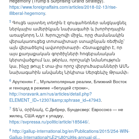
Hegemony (Trump’s Surprising Grand Strategy).
https://www.foreignaffairs.com/articles/2018-02-13/rise-
illiberal-hegemony
.
5
Գուցե այստեղ տեղին է զուգահեռներ անցկացնել
ներկայիս ամերիկյան նախագահի և խորհրդային
առաջնորդ Ն.Ս. Խրուշչովի միջև, որը ժամանակին
վերակառուցեց տոտալիտար ստալինյան ռեժիմը՝
այն վերածելով ավտորիտարի։ Հետաքրքիր է, որ
այս քաղաքական գործիչների հոգեբանական
կերտվածքում ևս, թերևս, որոշակի նմանություն
կա, ինչը թույլ է տա-լիս որոշ վերլուծաբանների ԱՄՆ
նախագահին անվանել Նիկիտա Սերգեևիչ Թրամփ։
6
Арутюнян Г., Мультиполярные реалии, Ближний Восток
и геноцид в режиме «бегущей строки»,
http://noravank.am/rus/articles/detail.php?
ELEMENT_ID=12307&amp;sphrase_id=47943
.
7
Տե՛ս, օրինակ, С.Дебрер, Бундесвер: Евросоюз — не
жилец, США идут к упадку,
https://svpressa.ru/politic/article/185646/
.
8
http://gallup-international.bg/en/Publications/2015/254-WIN-
Gallup-International%E2%80%99s-annual-gl...