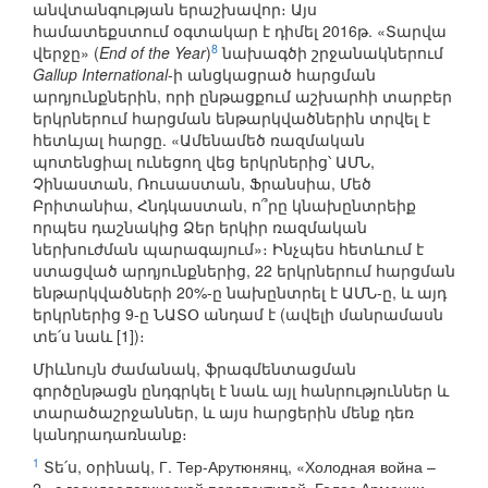
անվտանգության երաշխավոր։ Այս
համատեքստում օգտակար է դիմել 2016թ. «Տարվա
8
վերջը» (
End of the Year
)
նախագծի շրջանակներում
Gallup International
-ի անցկացրած հարցման
արդյունքներին, որի ընթացքում աշխարհի տարբեր
երկրներում հարցման ենթարկվածներին տրվել է
հետևյալ հարցը. «Ամենամեծ ռազմական
պոտենցիալ ունեցող վեց երկրներից՝ ԱՄՆ,
Չինաստան, Ռուսաստան, Ֆրանսիա, Մեծ
Բրիտանիա, Հնդկաստան, ո՞րը կնախընտրեիք
որպես դաշնակից Ձեր երկիր ռազմական
ներխուժման պարագայում»։ Ինչպես հետևում է
ստացված արդյունքներից, 22 երկրներում հարցման
ենթարկվածների 20%-ը նախընտրել է ԱՄՆ-ը, և այդ
երկրներից 9-ը ՆԱՏՕ անդամ է (ավելի մանրամասն
տե՛ս նաև [1])։
Միևնույն ժամանակ, ֆրագմենտացման
գործընթացն ընդգրկել է նաև այլ հանրություններ և
տարածաշրջաններ, և այս հարցերին մենք դեռ
կանդրադառնանք։
1
Տե՛ս, օրինակ, Г. Тер-Арутюнянц, «Холодная война –