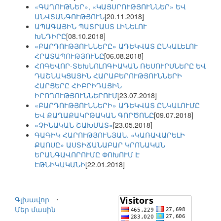
«ԳԱՂՈՒԹՆԵՐ», «ԿԱՅՍՐՈՒԹՅՈՒՆՆԵՐ» ԵՎ
ԱՆՎՏԱՆԳՈՒԹՅՈՒՆ
[20.11.2018]
ԱՊԱԳԱՅԻՆ ՊԱՏՐԱՍՏ ԼԻՆԵԼՈՒ
ԽՆԴԻՐԸ
[08.10.2018]
«ԲԱՐԴՈՒԹՅՈՒՆՆԵՐԸ» ԱԴԵԿՎԱՏ ԸՆԿԱԼԵԼՈՒ
ՀՐԱՏԱՊՈՒԹՅՈՒՆԸ
[06.08.2018]
ՀՈԳԵՎՈՐ-ՏԵԽՆՈԼՈԳԻԱԿԱՆ ՌԵՍՈՒՐՍՆԵՐԸ ԵՎ
ԴԱՇՆԱԿՑԱՅԻՆ ՀԱՐԱԲԵՐՈՒԹՅՈՒՆՆԵՐԻ
ՀԱՐՑԵՐԸ ՀԻԲՐԻԴԱՅԻՆ
ԻՐՈՂՈՒԹՅՈՒՆՆԵՐՈՒՄ
[23.07.2018]
«ԲԱՐԴՈՒԹՅՈՒՆՆԵՐԻ» ԱԴԵԿՎԱՏ ԸՆԿԱԼՈՒՄԸ
ԵՎ ՔԱՂԱՔԱԿՐԹԱԿԱՆ ԳՈՐԾՈՆԸ
[09.07.2018]
«ՉԻՆԱԿԱՆ ՇԱԽՄԱՏ»
[23.05.2018]
ԳԱԳԻԿ ՀԱՐՈՒԹՅՈՒՆՅԱՆ. «ԿԱՌԱՎԱՐԵԼԻ
ՔԱՈՍԸ» ԱՍՏԻՃԱՆԱԲԱՐ ԿՐՈՆԱԿԱՆ
ԵՐԱՆԳԱՎՈՐՈՒՄԸ ՓՈԽՈՒՄ Է
ԷԹՆԻԿԱԿԱՆԻ
[22.01.2018]
Գլխավոր
⋅
Մեր մասին