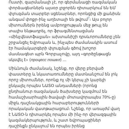
Ուստի, զարմանալի չէ, որ գերմանացի ռազմական
փորձագետներն այսօր լրջորեն դիտարկում են ԵՄ
փլուզման տարբեր սցենարներ, որոնցից մի քանիսն
7
անգամ փոքր-ինչ աղետալի են թվում
։ Այս բոլոր
միտումներն իրենց ամբողջության մեջ թույլ են
տալիս ենթադրել, որ ֆրագմենտացման
«մինչվեստֆալյան» ախտանիշի դրսևորումները չեն
շրջանցել Եվրոպան և, ինչպես ժամանակին ասում
էր համակարգերի փլուզման գծով խոշոր
մասնագետ պրն Գորբաչովը, այդ «գործընթացն
սկսվել է» (
процесс пошел
) ...
Միևնույն ժամանակ, նշենք, որ վերը բերված
փաստերը և նկատառումները մատնանշում են լոկ
որոշ միտումներ, որոնք ոչ մի կերպ չի կարելի
ընկալել որպես ՆԱՏՕ անդամների (որոնց
ընդհանուր ռազմական ծախսերը կազմում են
համաշխարհային ծավալի մոտավորապես 70%-ը)
միջև դաշնակցային հարաբերությունների
որակական վատթարացում։ Նշենք, որ առայժմ վաղ
է ՆԱՏՕ-ն դիտարկել որպես մի ինչ-որ վերազգային
կազմակերպություն, և շատ եվրոպացիներ
դաշինքն ընկալում են որպես իրենց