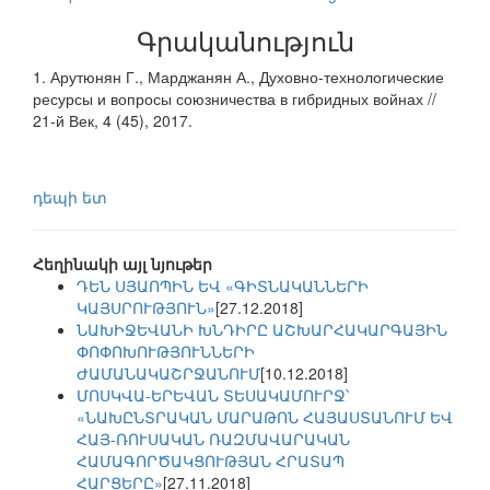
Գրականություն
1. Арутюнян Г., Марджанян А., Духовно-технологические
ресурсы и вопросы союзничества в гибридных войнах //
21-й Век, 4 (45), 2017.
դեպի ետ
Հեղինակի այլ նյութեր
ԴԵՆ ՍՅԱՈՊԻՆ ԵՎ «ԳԻՏՆԱԿԱՆՆԵՐԻ
ԿԱՅՍՐՈՒԹՅՈՒՆ»
[27.12.2018]
ՆԱԽԻՋԵՎԱՆԻ ԽՆԴԻՐԸ ԱՇԽԱՐՀԱԿԱՐԳԱՅԻՆ
ՓՈՓՈԽՈՒԹՅՈՒՆՆԵՐԻ
ԺԱՄԱՆԱԿԱՇՐՋԱՆՈՒՄ
[10.12.2018]
ՄՈՍԿՎԱ-ԵՐԵՎԱՆ ՏԵՍԱԿԱՄՈՒՐՋ՝
«ՆԱԽԸՆՏՐԱԿԱՆ ՄԱՐԱԹՈՆ ՀԱՅԱՍՏԱՆՈՒՄ ԵՎ
ՀԱՅ-ՌՈՒՍԱԿԱՆ ՌԱԶՄԱՎԱՐԱԿԱՆ
ՀԱՄԱԳՈՐԾԱԿՑՈՒԹՅԱՆ ՀՐԱՏԱՊ
ՀԱՐՑԵՐԸ»
[27.11.2018]