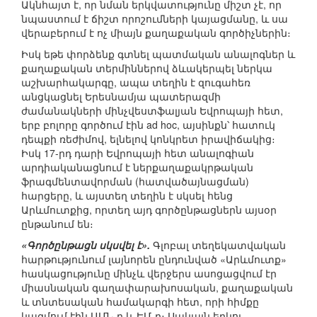
Ակնհայտ է, որ նման երկվատությունը միշտ չէ, որ
նպաստում է ճիշտ որոշումների կայացմանը, և սա
վերաբերում է ոչ միայն քաղաքական գործիչներին։
Իսկ եթե փորձենք գտնել պատմական անալոգներ և
քաղաքական տերմիններով ձևակերպել ներկա
աշխարհակարգը, ապա տեղին է զուգահեռ
անցկացնել Երեսնամյա պատերազմի
ժամանակների մինչվեստֆալյան Եվրոպայի հետ,
երբ բոլորը գործում էին ad hoc, այսինքն՝ հատուկ
դեպքի ռեժիմով, ելնելով կոնկրետ իրավիճակից։
Իսկ 17-րդ դարի Եվրոպայի հետ անալոգիան
արդիականացնում է ներքաղաքակրթական
ֆրագմենտավորման (հատվածայնացման)
հարցերը, և այստեղ տեղին է սկսել հենց
Արևմուտքից, որտեղ այդ գործընթացներն այսօր
ընթանում են։
«Գործընթացն սկսվել է».
Գլոբալ տեղեկատվական
հարթությունում լայնորեն ընդունված «Արևմուտք»
հասկացությունը մինչև վերջերս ասոցացվում էր
միասնական գաղափարախոսական, քաղաքական
և տնտեսական համակարգի հետ, որի հիմքը
կազմում էին ԱՄՆ-ը և ԵՄ-ը։ Սակայն երկու