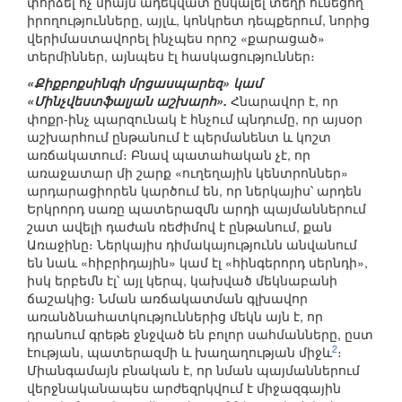
փորձել ոչ միայն ադեկվատ ընկալել տեղի ունեցող
իրողությունները, այլև, կոնկրետ դեպքերում, նորից
վերիմաստավորել ինչպես որոշ «քարացած»
տերմիններ, այնպես էլ հասկացություններ։
«Քիքբոքսինգի մրցասպարեզ» կամ
«Մինչվեստֆալյան աշխարհ».
Հնարավոր է, որ
փոքր-ինչ պարզունակ է հնչում պնդումը, որ այսօր
աշխարհում ընթանում է պերմանենտ և կոշտ
առճակատում։ Բնավ պատահական չէ, որ
առաջատար մի շարք «ուղեղային կենտրոններ»
արդարացիորեն կարծում են, որ ներկայիս՝ արդեն
Երկրորդ սառը պատերազմն արդի պայմաններում
շատ ավելի դաժան ռեժիմով է ընթանում, քան
Առաջինը։ Ներկայիս դիմակայությունն անվանում
են նաև «հիբրիդային» կամ էլ «հինգերորդ սերնդի»,
իսկ երբեմն էլ՝ այլ կերպ, կախված մեկնաբանի
ճաշակից։ Նման առճակատման գլխավոր
առանձնահատկություններից մեկն այն է, որ
դրանում գրեթե ջնջված են բոլոր սահմանները, ըստ
2
էության, պատերազմի և խաղաղության միջև
։
Միանգամայն բնական է, որ նման պայմաններում
վերջնականապես արժեզրկվում է միջազգային