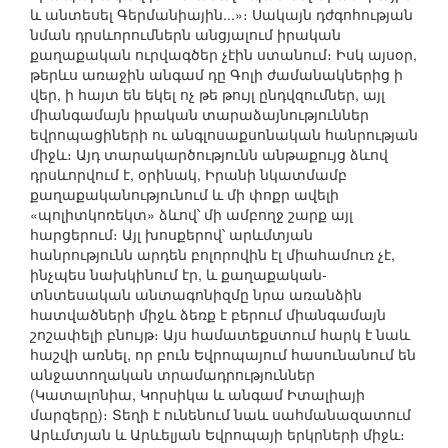
և անտեսել Գերմանիային...»։ Սակայն դժգոհության
նման դրսևորումներն անցյալում իրական
քաղաքական ուրվագծեր չէին ստանում։ Իսկ այսօր,
թերևս առաջին անգամ դը Գոլի ժամանակներից ի
վեր, ի հայտ են եկել ոչ թե թույլ ընդվզումներ, այլ
միանգամայն իրական տարաձայնություններ
եվրոպացիների ու անգլոսաքսոնական հանրության
միջև։ Այդ տարակարծությունն անթաքույց ձևով
դրսևորվում է, օրինակ, Իրանի նկատմամբ
քաղաքականությունում և մի փոքր ավելի
«պոլիտկոռեկտ» ձևով՝ մի ամբողջ շարք այլ
հարցերում։ Այլ խոսքերով՝ արևմտյան
հանրությունն արդեն բոլորովին էլ միահամուռ չէ,
ինչպես նախկինում էր, և քաղաքական-
տնտեսական անտագոնիզմը նրա առանձին
հատվածների միջև ձեռք է բերում միանգամայն
շոշափելի բնույթ։ Այս համատեքստում հարկ է նաև
հաշվի առնել, որ բուն Եվրոպայում հասունանում են
անջատողական տրամադրություններ
(Կատալոնիա, Կորսիկա և անգամ Իտալիայի
մարզերը)։ Տեղի է ունենում նաև սահմանազատում
Արևմտյան և Արևելյան Եվրոպայի երկրների միջև։