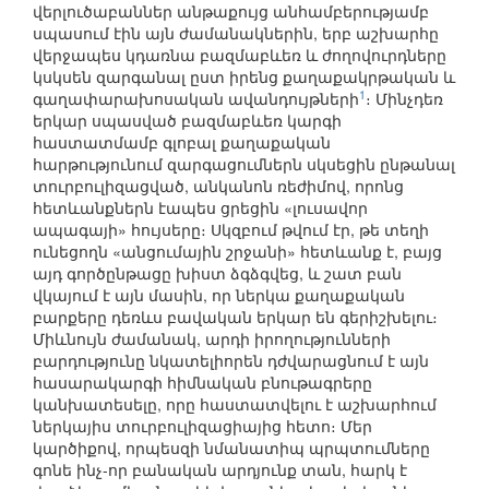
վերլուծաբաններ անթաքույց անհամբերությամբ
սպասում էին այն ժամանակներին, երբ աշխարհը
վերջապես կդառնա բազմաբևեռ և ժողովուրդները
կսկսեն զարգանալ ըստ իրենց քաղաքակրթական և
1
գաղափարախոսական ավանդույթների
։ Մինչդեռ
երկար սպասված բազմաբևեռ կարգի
հաստատմամբ գլոբալ քաղաքական
հարթությունում զարգացումներն սկսեցին ընթանալ
տուրբուլիզացված, անկանոն ռեժիմով, որոնց
հետևանքներն էապես ցրեցին «լուսավոր
ապագայի» հույսերը։ Սկզբում թվում էր, թե տեղի
ունեցողն «անցումային շրջանի» հետևանք է, բայց
այդ գործընթացը խիստ ձգձգվեց, և շատ բան
վկայում է այն մասին, որ ներկա քաղաքական
բարքերը դեռևս բավական երկար են գերիշխելու։
Միևնույն ժամանակ, արդի իրողությունների
բարդությունը նկատելիորեն դժվարացնում է այն
հասարակարգի հիմնական բնութագրերը
կանխատեսելը, որը հաստատվելու է աշխարհում
ներկայիս տուրբուլիզացիայից հետո։ Մեր
կարծիքով, որպեսզի նմանատիպ պրպտումները
գոնե ինչ-որ բանական արդյունք տան, հարկ է