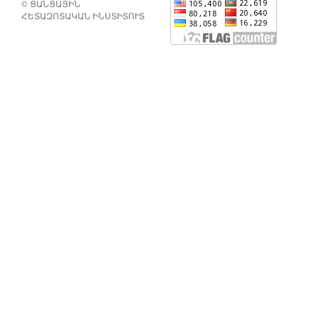
© ՑԱՆՑԱՅԻՆ
ՀԵՏԱԶՈՏԱԿԱՆ ԻՆՍՏԻՏՈՒՏ