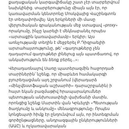
քաղաքական կարգավիճակը շատ չէր տարբերվում
նախկինից. տարբերությունը միայն այն էր, որ
կառավարման կենտրոնը Մոսկվայից Վաշինգտոն
էր տեղափոխվել։ Այդ երկրների մի մասը
վերլուծական գրականության մեջ ստացավ
«proxy»
որակումը, ինչը կարելի է մեկնաբանել որպես
«արտաքին կառավարմամբ» երկիր։ Այս
առնչությամբ տեղին է մեջբերել Բ.Դիզրաելիի
արտահայտությունը, թե՝ «գաղութները չեն
դադարում գաղութներ լինելուց այն պատճառով, որ
անկախություն են ձեռք բերել...»։
Վերադառնալով Սառը պատերազմին հաջորդած
տարիներին՝ նշենք, որ միաբևեռ համակարգի
բյուրեղացման այդ շրջանում (վերադարձ
«մինչվեստֆալյան աշխարհի» դարաշրջանին) ի
հայտ եկան բազմաթիվ հրապարակումներ
պետության անխուսափելի վախճանի մասին,
որոնցից նշենք Մարտին վան Կրևելդի «Պետության
ծաղկումը և անկումը» մենագրությունը։ Որպես
կոնցեպտի հիմք էր ընդունվում այն, որ ինտեգրման
գործընթացները, անդրազգային ընկերությունների
(ԱԱԸ) և ոչկառավարական