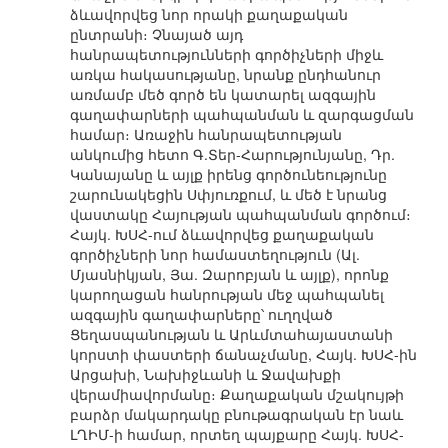
ձևավորվեց նոր որակի քաղաքական
ընտրանի։ Չնայած այդ
հանրապետությունների գործիչների միջև
առկա հակասությանը, նրանք ընդհանուր
առմամբ մեծ գործ են կատարել ազգային
գաղափարների պահպանման և զարգացման
համար։ Առաջին հանրապետության
անկումից հետո Գ.Տեր-Հարությունյանը, Դր.
Կանայանը և այլք իրենց գործունեությունը
շարունակեցին Սփյուռքում, և մեծ է նրանց
վաստակը Հայության պահպանման գործում։
Հայկ. ԽՍՀ-ում ձևավորվեց քաղաքական
գործիչների նոր համաստեղություն (Ալ.
Մյասնիկյան, Յա. Զարոբյան և այլք), որոնք
կարողացան հանրության մեջ պահպանել
ազգային գաղափարները՝ ուղղված
Ցեղասպանության և Արևմտահայաստանի
կորստի փաստերի ճանաչմանը, Հայկ. ԽՍՀ-ին
Արցախի, Նախիջևանի և Ջավախքի
վերամիավորմանը։ Քաղաքական մշակույթի
բարձր մակարդակը բնութագրական էր նաև
ԼՂԻՄ-ի համար, որտեղ պայքարը Հայկ. ԽՍՀ-