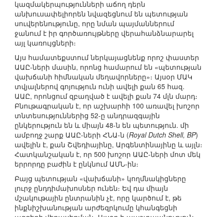
կազմակերպությունների աճող դերն
անխուսափելիորեն նվազեցնում են պետության
սուվերենությունը, որը նման պայմաններում
ջանում է իր գործառույթները վերահանձնարարել
այլ կառույցների։
Այս համատեքստում ներկայացնենք որոշ փաստեր
ԱԱԸ-ների մասին, որոնց համարում են «պետության
վախճանի հիմնական մեղավորները»։ Այսօր ՄԱԿ
տվյալներով գոյություն ունի ավելի քան 65 հազ.
ԱԱԸ, որոնցում զբաղված է ավելի քան 74 մլն մարդ։
Բնութագրական է, որ աշխարհի 100 առավել խոշոր
տնտեսություններից 52-ը անդրազգային
ընկերություն են և միայն 48-ն են պետություն. մի
ամբողջ շարք ԱԱԸ-ների ՀՆԱ-ն (
Royal Dutch Shell, BP
)
ավելին է, քան Շվեդիայինը, Արգենտինայինը և այլն։
Հատկանշական է, որ 500 խոշոր ԱԱԸ-ների մոտ մեկ
երրորդը բաժին է ընկնում ԱՄՆ-ին։
Բայց պետության «վախճանի» կողմնակիցները
լուրջ ընդդիմախոսներ ունեն։ Եվ դա միայն
մշակութային ընտրանին չէ, որը կարծում է, թե
ինքնիշխանության արժեզրկումը կհանգեցնի