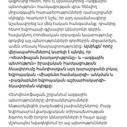
կնքումից հետո, որն էլ նշանավորեց «ազգային
պետություն» հասկացության վրա հենվող
միջազգային հարաբերությունների դարաշրջանի
սկիզբը։ Կարևոր է նշել, որ այդ պայմանագիրը
նշանավորեց ևս մեկ էական հանգամանք. դրանից
հետո Եվրոպայի գլխավոր կենտրոնի դերին
հավակնող Հռոմեական սրբազան կայսրությունը
զրկվեց այլ պետությունների գործերին միջամտելու
ամեն տեսակ հնարավորությունից։
Այսինքն՝ որոշ
վերապահումներով կարելի է պնդել, որ
«Վեստֆալյան խաղաղությունը» և «ազգային
պետություն» իրավական հասկացության
ձևավորումը հանդիսացան այդ դարաշրջանի լոկալ
եվրոպական «միաբևեռ համակարգի» անկման և
«բազմաբևեռ եվրոպական աշխարհակարգի»
ձևավորման սկիզբը։
Հետվեստֆալյան շրջանում ազգային
պետությունները փոխակերպումների
ենթարկվեցին բազմաթիվ չափանիշներով։ Բայց
Եվրոպայում քաղաքական տիրապետության
ձգտող ուժի խոշոր կենտրոնների ի հայտ գալը
մշտապես նվազեցնում էր այլ պետությունների