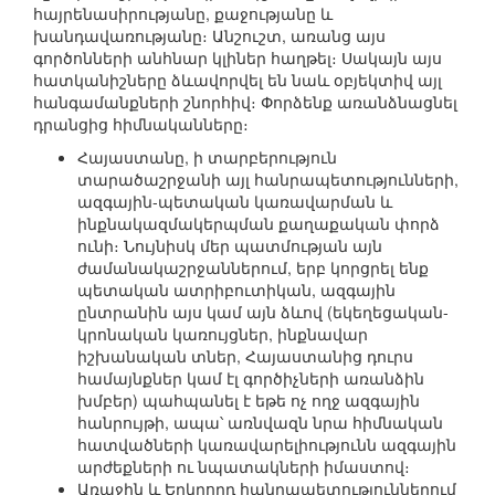
հայրենասիրությանը, քաջությանը և
խանդավառությանը։ Անշուշտ, առանց այս
գործոնների անհնար կլիներ հաղթել։ Սակայն այս
հատկանիշները ձևավորվել են նաև օբյեկտիվ այլ
հանգամանքների շնորհիվ։ Փորձենք առանձնացնել
դրանցից հիմնականները։
Հայաստանը, ի տարբերություն
տարածաշրջանի այլ հանրապետությունների,
ազգային-պետական կառավարման և
ինքնակազմակերպման քաղաքական փորձ
ունի։ Նույնիսկ մեր պատմության այն
ժամանակաշրջաններում, երբ կորցրել ենք
պետական ատրիբուտիկան, ազգային
ընտրանին այս կամ այն ձևով (եկեղեցական-
կրոնական կառույցներ, ինքնավար
իշխանական տներ, Հայաստանից դուրս
համայնքներ կամ էլ գործիչների առանձին
խմբեր) պահպանել է եթե ոչ ողջ ազգային
հանրույթի, ապա՝ առնվազն նրա հիմնական
հատվածների կառավարելիությունն ազգային
արժեքների ու նպատակների իմաստով։
Առաջին և Երկրորդ հանրապետություններում