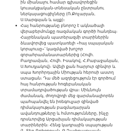
ին միանալու համար գլխավորեցին
կուսակցական-տնեսական ընտրանու
ներկայացուցիչները (Ռ.Քոչարյան,
Ս.Սարգսյան և այլք)։
Հայ հանրությանը բնորոշ է ակնածալի
վերաբերմունքը ռազմական գործի հանդեպ։
Հայրենական պատերազմի տարիներին
ձևավորվեց պատկառելի «հայ սպայական
կորպուսը»՝ կազմված խոշոր
զորահրամանատարներից (Հովհ.
Բաղրամյան, Հովհ. Իսակով, Հ.Բաբաջանյան,
Ս.Խուդյակով)։ Ավելի քան հարյուր զինվոր և
սպա Խորհրդային Միության հերոսի աստղ
ստացան։ Դա մեծ ազդեցություն էր գործում
հայ հանրության հոգեբանական
տրամադրվածության վրա։ Միևնույն
ժամանակ, ժողովրդի մեջ զարմանալիորեն
պահպանվել են իռեգուլյար զինված
դիմակայության բազմադարյան
ավանդույթները և հմտությունները, ինչը
դրսևորվեց Արցախյան դիմակայության
տարիներին։ Հենց կադրային սպայության
(Ն.Տեր-Գրիգորյան, Գ.Դալիբալթայան,