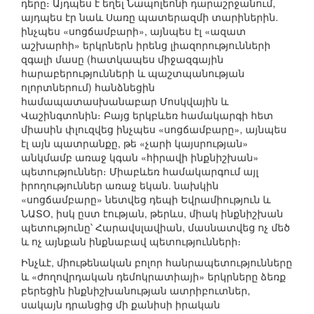
դերը։ Այդպես է եղել Նապոլեոնի դարաշրջանում,
այդպես էր նաև Սառը պատերազմի տարիներին.
ինչպես «սոցճամբարի», այնպես էլ «ազատ
աշխարհի» երկրներն իրենց լիազորությունների
զգալի մասը (հատկապես միջազգային
հարաբերությունների և պաշտպանության
ոլորտներում) հանձնեցին
համապատասխանաբար Մոսկվային և
Վաշինգտոնին։ Բայց երկբևեռ համակարգի հետ
միասին փլուզվեց ինչպես «սոցճամբարը», այնպես
էլ այն պատրանքը, թե «չարի կայսրության»
անկմամբ առաջ կգան «հիրավի ինքնիշխան»
պետություններ։ Միաբևեռ համակարգում այլ
իրողություններ առաջ եկան. նախկին
«սոցճամբարը» նետվեց դեպի Եվրամիություն և
ՆԱՏՕ, իսկ ըստ էության, թերևս, միակ ինքնիշխան
պետությունը՝ Հարավսլավիան, մասնատվեց ոչ մեծ
և ոչ այնքան ինքնաբավ պետությունների։
Ինչևէ, միութենական բոլոր հանրապետությունները
և «ժողովրդական դեմոկրատիայի» երկրները ձեռք
բերեցին ինքնիշխանության ատրիբուտներ,
սակայն դրանցից մի քանիսի իրական