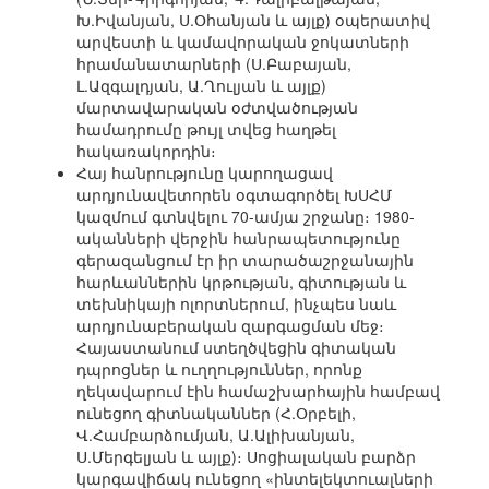
Խ.Իվանյան, Ս.Օհանյան և այլք) օպերատիվ
արվեստի և կամավորական ջոկատների
հրամանատարների (Ս.Բաբայան,
Լ.Ազգալդյան, Ա.Ղուլյան և այլք)
մարտավարական օժտվածության
համադրումը թույլ տվեց հաղթել
հակառակորդին։
Հայ հանրությունը կարողացավ
արդյունավետորեն օգտագործել ԽՍՀՄ
կազմում գտնվելու 70-ամյա շրջանը։ 1980-
ականների վերջին հանրապետությունը
գերազանցում էր իր տարածաշրջանային
հարևաններին կրթության, գիտության և
տեխնիկայի ոլորտներում, ինչպես նաև
արդյունաբերական զարգացման մեջ։
Հայաստանում ստեղծվեցին գիտական
դպրոցներ և ուղղություններ, որոնք
ղեկավարում էին համաշխարհային համբավ
ունեցող գիտնականներ (Հ.Օրբելի,
Վ.Համբարձումյան, Ա.Ալիխանյան,
Ս.Մերգելյան և այլք)։ Սոցիալական բարձր
կարգավիճակ ունեցող «ինտելեկտուալների