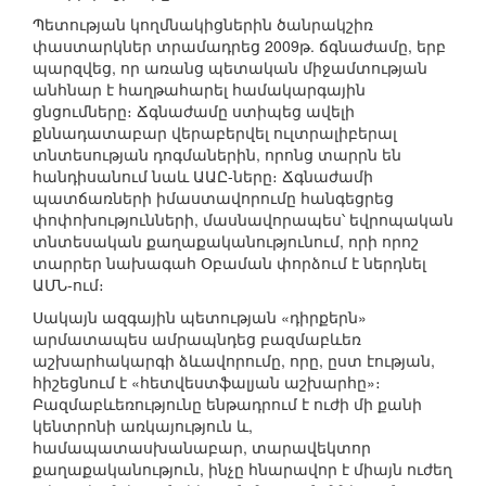
Պետության կողմնակիցներին ծանրակշիռ
փաստարկներ տրամադրեց 2009թ. ճգնաժամը, երբ
պարզվեց, որ առանց պետական միջամտության
անհնար է հաղթահարել համակարգային
ցնցումները։ Ճգնաժամը ստիպեց ավելի
քննադատաբար վերաբերվել ուլտրալիբերալ
տնտեսության դոգմաներին, որոնց տարրն են
հանդիսանում նաև ԱԱԸ-ները։ Ճգնաժամի
պատճառների իմաստավորումը հանգեցրեց
փոփոխությունների, մասնավորապես՝ եվրոպական
տնտեսական քաղաքականությունում, որի որոշ
տարրեր նախագահ Օբաման փորձում է ներդնել
ԱՄՆ-ում։
Սակայն ազգային պետության «դիրքերն»
արմատապես ամրապնդեց բազմաբևեռ
աշխարհակարգի ձևավորումը, որը, ըստ էության,
հիշեցնում է «հետվեստֆալյան աշխարհը»։
Բազմաբևեռությունը ենթադրում է ուժի մի քանի
կենտրոնի առկայություն և,
համապատասխանաբար, տարավեկտոր
քաղաքականություն, ինչը հնարավոր է միայն ուժեղ