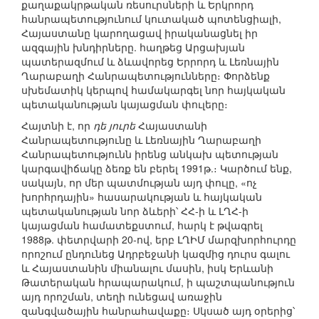
քաղաքակրթական ռեսուրսների և Երկրորդ
հանրապետությունում կուտակած պոտենցիալի,
Հայաստանը կարողացավ իրականացնել իր
ազգային խնդիրները. հաղթեց Արցախյան
պատերազմում և ձևավորեց Երրորդ և Լեռնային
Ղարաբաղի Հանրապետությունները։ Փորձենք
սխեմատիկ կերպով համակարգել նոր հայկական
պետականության կայացման փուլերը։
Հայտնի է, որ
դե յուրե
Հայաստանի
Հանրապետությունը և Լեռնային Ղարաբաղի
Հանրապետությունն իրենց անկախ պետության
կարգավիճակը ձեռք են բերել 1991թ.։ Կարծում ենք,
սակայն, որ մեր պատմության այդ փուլը, «ոչ
խորհրդային» հասարակության և հայկական
պետականության նոր ձևերի՝ ՀՀ-ի և ԼՂՀ-ի
կայացման համատեքստում, հարկ է թվագրել
1988թ. փետրվարի 20-ով, երբ ԼՂԻՄ մարզխորհուրդը
որոշում ընդունեց Ադրբեջանի կազմից դուրս գալու
և Հայաստանին միանալու մասին, իսկ Երևանի
Թատերական հրապարակում, ի պաշտպանություն
այդ որոշման, տեղի ունեցավ առաջին
զանգվածային հանրահավաքը։ Սկսած այդ օրերից՝