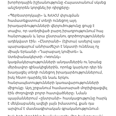
խորհրդային իշխանությունը Հայաստանում սկսեց
անշեղորեն կորցնել իր դիրքերը։
«Պերեստրոյկայի» և ԽՍՀՄ փլուզման
համատեքստում տեղի ունեցող այդ
իրադարձությունների վերլուծությունը ցույց է
տալիս, որ ստեղծված բարդ իրադրությունում հայ
հանրության և նրա ընտրանու գործողություններն
ադեկվատ էին։ «Ընտրանի» (էլիտա) ասելով այս
պարագայում անհրաժեշտ է նկատի ունենալ ոչ
միայն Երևանի «Ղարաբաղ կոմիտե» և
Ստեփանակերտի «Կռունկ»
կազմակերպությունների անդամներին ու նրանց
մերձավոր զինակիցներին, որոնք կարևոր դեր են
խաղացել տեղի ունեցող իրադարձություններում,
իսկ հետո դարձել են նաև երկու
հանրապետությունների կառավարությունների
միջուկը։ Այդ շրջանում համատարած մոբիլիզացվել
էին ժողովրդի բոլոր հատվածները։ Նման
պայմաններում «ընտրանի» հասկացությունը հարկ
է մեկնաբանել ավելի լայն իմաստով, քան դա
արվում է մասնագիտական գրականությունում։