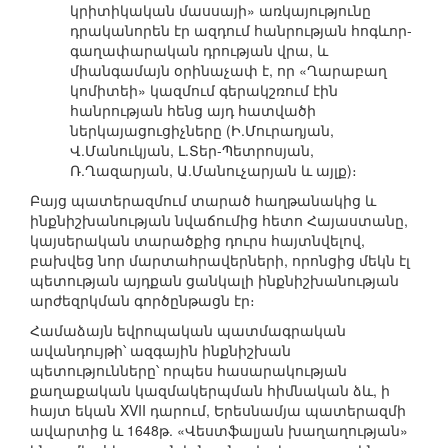
կրիտիկական մասսայի» առկայությունը
դրականորեն էր ազդում հանրության հոգևոր-
գաղափարական դրության վրա, և
միանգամայն օրինաչափ է, որ «Ղարաբաղ
կոմիտեի» կազմում գերակշռում էին
հանրության հենց այդ հատվածի
ներկայացուցիչները (Ի.Մուրադյան,
Վ.Մանուկյան, Լ.Տեր-Պետրոսյան,
Ռ.Ղազարյան, Ա.Մանուչարյան և այլք)։
Բայց պատերազմում տարած հաղթանակից և
ինքնիշխանության նվաճումից հետո Հայաստանը,
կայսերական տարածքից դուրս հայտնվելով,
բախվեց նոր մարտահրավերների, որոնցից մեկն էլ
պետության այդքան ցանկալի ինքնիշխանության
արժեզրկման գործընթացն էր։
Համաձայն եվրոպական պատմագրական
ավանդույթի՝ ազգային ինքնիշխան
պետությունները՝ որպես հասարակության
քաղաքական կազմակերպման հիմնական ձև, ի
հայտ եկան XVII դարում, Երեսնամյա պատերազմի
ավարտից և 1648թ. «Վեստֆալյան խաղաղության»