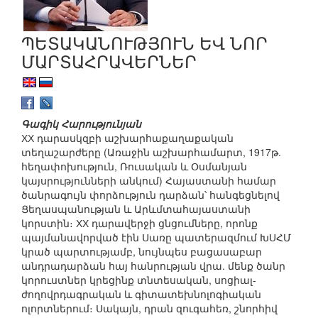
ՊԵՏԱԿԱՆՈՒԹՅՈՒՆ ԵՎ ՆՈՐ
ՄԱՐՏԱՀՐԱՎԵՐՆԵՐ
Գագիկ Հարությունյան
ХХ դարասկզբի աշխարհաքաղաքական
տեղաշարժերը (Առաջին աշխարհամարտ, 1917թ.
հեղափոխություն, Ռուսական և Օսմանյան
կայսրությունների անկում) Հայաստանի համար
ծանրագույն փորձություն դարձան՝ հանգեցնելով
Ցեղասպանության և Արևմտահայաստանի
կորստին։ ХХ դարավերջի ցնցումները, որոնք
պայմանավորված էին Սառը պատերազմում ԽՍՀՄ
կրած պարտությամբ, նույնպես բացասաբար
անդրադարձան հայ հանրության վրա. մենք ծանր
կորուստներ կրեցինք տնտեսական, սոցիալ-
ժողովրդագրական և գիտատեխնոլոգիական
ոլորտներում։ Սակայն, դրան զուգահեռ, շնորհիվ