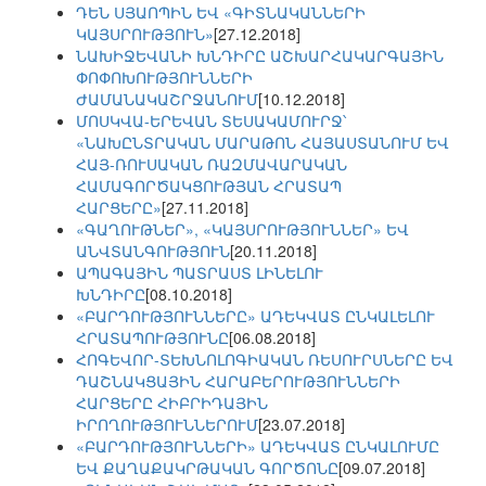
ԴԵՆ ՍՅԱՈՊԻՆ ԵՎ «ԳԻՏՆԱԿԱՆՆԵՐԻ
ԿԱՅՍՐՈՒԹՅՈՒՆ»
[27.12.2018]
ՆԱԽԻՋԵՎԱՆԻ ԽՆԴԻՐԸ ԱՇԽԱՐՀԱԿԱՐԳԱՅԻՆ
ՓՈՓՈԽՈՒԹՅՈՒՆՆԵՐԻ
ԺԱՄԱՆԱԿԱՇՐՋԱՆՈՒՄ
[10.12.2018]
ՄՈՍԿՎԱ-ԵՐԵՎԱՆ ՏԵՍԱԿԱՄՈՒՐՋ՝
«ՆԱԽԸՆՏՐԱԿԱՆ ՄԱՐԱԹՈՆ ՀԱՅԱՍՏԱՆՈՒՄ ԵՎ
ՀԱՅ-ՌՈՒՍԱԿԱՆ ՌԱԶՄԱՎԱՐԱԿԱՆ
ՀԱՄԱԳՈՐԾԱԿՑՈՒԹՅԱՆ ՀՐԱՏԱՊ
ՀԱՐՑԵՐԸ»
[27.11.2018]
«ԳԱՂՈՒԹՆԵՐ», «ԿԱՅՍՐՈՒԹՅՈՒՆՆԵՐ» ԵՎ
ԱՆՎՏԱՆԳՈՒԹՅՈՒՆ
[20.11.2018]
ԱՊԱԳԱՅԻՆ ՊԱՏՐԱՍՏ ԼԻՆԵԼՈՒ
ԽՆԴԻՐԸ
[08.10.2018]
«ԲԱՐԴՈՒԹՅՈՒՆՆԵՐԸ» ԱԴԵԿՎԱՏ ԸՆԿԱԼԵԼՈՒ
ՀՐԱՏԱՊՈՒԹՅՈՒՆԸ
[06.08.2018]
ՀՈԳԵՎՈՐ-ՏԵԽՆՈԼՈԳԻԱԿԱՆ ՌԵՍՈՒՐՍՆԵՐԸ ԵՎ
ԴԱՇՆԱԿՑԱՅԻՆ ՀԱՐԱԲԵՐՈՒԹՅՈՒՆՆԵՐԻ
ՀԱՐՑԵՐԸ ՀԻԲՐԻԴԱՅԻՆ
ԻՐՈՂՈՒԹՅՈՒՆՆԵՐՈՒՄ
[23.07.2018]
«ԲԱՐԴՈՒԹՅՈՒՆՆԵՐԻ» ԱԴԵԿՎԱՏ ԸՆԿԱԼՈՒՄԸ
ԵՎ ՔԱՂԱՔԱԿՐԹԱԿԱՆ ԳՈՐԾՈՆԸ
[09.07.2018]