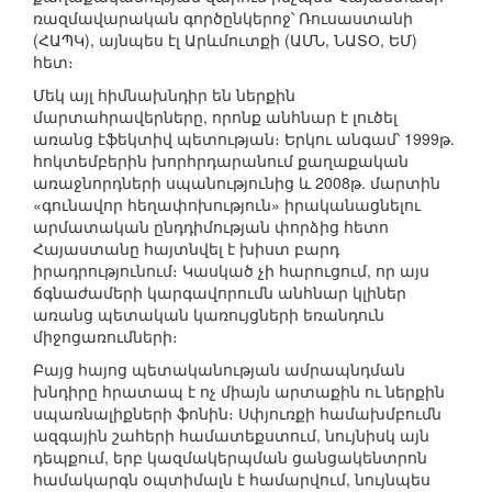
ռազմավարական գործընկերոջ՝ Ռուսաստանի
(ՀԱՊԿ), այնպես էլ Արևմուտքի (ԱՄՆ, ՆԱՏՕ, ԵՄ)
հետ։
Մեկ այլ հիմնախնդիր են ներքին
մարտահրավերները, որոնք անհնար է լուծել
առանց էֆեկտիվ պետության։ Երկու անգամ՝ 1999թ.
հոկտեմբերին խորհրդարանում քաղաքական
առաջնորդների սպանությունից և 2008թ. մարտին
«գունավոր հեղափոխություն» իրականացնելու
արմատական ընդդիմության փորձից հետո
Հայաստանը հայտնվել է խիստ բարդ
իրադրությունում։ Կասկած չի հարուցում, որ այս
ճգնաժամերի կարգավորումն անհնար կլիներ
առանց պետական կառույցների եռանդուն
միջոցառումների։
Բայց հայոց պետականության ամրապնդման
խնդիրը հրատապ է ոչ միայն արտաքին ու ներքին
սպառնալիքների ֆոնին։ Սփյուռքի համախմբումն
ազգային շահերի համատեքստում, նույնիսկ այն
դեպքում, երբ կազմակերպման ցանցակենտրոն
համակարգն օպտիմալն է համարվում, նույնպես