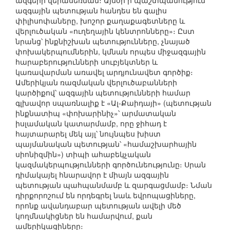
ազգերի վերասեռման։ Այսօր ի պաշտպանություն
ազգային պետության հանդես են գալիս
փիլիսոփաները, խոշոր քաղաքագետները և
վերլուծական «ուղեղային կենտրոնները»։ Ըստ
նրանց՝ ինքնիշխան պետությունները, չնայած
փոխակերպումներին, կմնան որպես միջազգային
հարաբերությունների սուբյեկտներ և
կառավարման առավել արդյունավետ գործիք։
Ամերիկյան ռազմական վերլուծաբանների
կարծիքով՝ ազգային պետությունների համար
գլխավոր սպառնալիք է «Ալ-Քաիդայի» (պետության
ինքնատիպ «փոխարինիչ»՝ արմատական
իսլամական կատարմամբ, որը ջիհադ է
հայտարարել մեկ այլ՝ նույնպես խիստ
պայմանական պետության՝ «համաշխարհային
սիոնիզմին») տիպի ահաբեկչական
կազմակերպությունների գործունեությունը։ Սրան
դիմակայել հնարավոր է միայն ազգային
պետության պահպանմամբ և զարգացմամբ։ Նման
դիրքորոշում են որդեգրել նաև եվրոպացիները,
որոնք ավանդաբար պետության ավելի մեծ
կողմնակիցներ են համարվում, քան
ամերիկացիները։