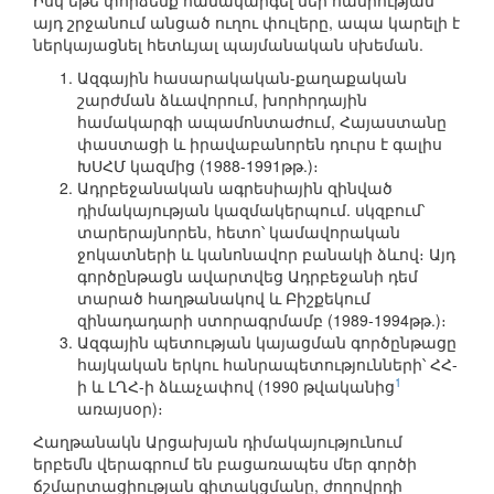
Իսկ եթե փորձենք համակարգել մեր հանրության՝
այդ շրջանում անցած ուղու փուլերը, ապա կարելի է
ներկայացնել հետևյալ պայմանական սխեման.
Ազգային հասարակական-քաղաքական
շարժման ձևավորում, խորհրդային
համակարգի ապամոնտաժում, Հայաստանը
փաստացի և իրավաբանորեն դուրս է գալիս
ԽՍՀՄ կազմից (1988-1991թթ.)։
Ադրբեջանական ագրեսիային զինված
դիմակայության կազմակերպում. սկզբում՝
տարերայնորեն, հետո՝ կամավորական
ջոկատների և կանոնավոր բանակի ձևով։ Այդ
գործընթացն ավարտվեց Ադրբեջանի դեմ
տարած հաղթանակով և Բիշքեկում
զինադադարի ստորագրմամբ (1989-1994թթ.)։
Ազգային պետության կայացման գործընթացը
հայկական երկու հանրապետությունների՝ ՀՀ-
1
ի և ԼՂՀ-ի ձևաչափով (1990 թվականից
առայսօր)։
Հաղթանակն Արցախյան դիմակայությունում
երբեմն վերագրում են բացառապես մեր գործի
ճշմարտացիության գիտակցմանը, ժողովրդի