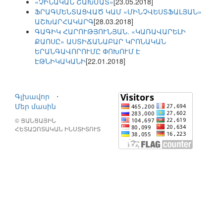
«ՉԻՆԱԿԱՆ ՇԱԽՄԱՏ»
[23.05.2018]
ՖՐԱԳՄԵՆՏԱՑՎԱԾ ԿԱՄ «ՄԻՆՉՎԵՍՏՖԱԼՅԱՆ»
ԱՇԽԱՐՀԱԿԱՐԳ
[28.03.2018]
ԳԱԳԻԿ ՀԱՐՈՒԹՅՈՒՆՅԱՆ. «ԿԱՌԱՎԱՐԵԼԻ
ՔԱՈՍԸ» ԱՍՏԻՃԱՆԱԲԱՐ ԿՐՈՆԱԿԱՆ
ԵՐԱՆԳԱՎՈՐՈՒՄԸ ՓՈԽՈՒՄ Է
ԷԹՆԻԿԱԿԱՆԻ
[22.01.2018]
Գլխավոր
⋅
Մեր մասին
© ՑԱՆՑԱՅԻՆ
ՀԵՏԱԶՈՏԱԿԱՆ ԻՆՍՏԻՏՈՒՏ