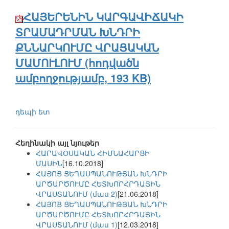
ՀԱՅԵՐԵՆԻՆ ԿԱՐԳԱՎԻՃԱԿԻ
ՏՐԱՄԱԴՐՄԱՆ ԽՆԴՐԻ
ՔՆՆԱՐԿՈՒՄԸ ՎՐԱՑԱԿԱՆ
ՄԱՄՈՒԼՈՒՄ (հոդվածն
ամբողջությամբ, 193 KB)
դեպի ետ
Հեղինակի այլ նյութեր
ՀԱՐԱՎՕՍԱԿԱՆ ՀԻՄՆԱՀԱՐՑԻ
ՄԱՍԻՆ
[16.10.2018]
ՀԱՅՈՑ ՑԵՂԱՍՊԱՆՈՒԹՅԱՆ ԽՆԴՐԻ
ԱՐԾԱՐԾՈՒՄԸ ՀԵՏԽՈՐՀՐԴԱՅԻՆ
ՎՐԱՍՏԱՆՈՒՄ (մաս 2)
[21.06.2018]
ՀԱՅՈՑ ՑԵՂԱՍՊԱՆՈՒԹՅԱՆ ԽՆԴՐԻ
ԱՐԾԱՐԾՈՒՄԸ ՀԵՏԽՈՐՀՐԴԱՅԻՆ
ՎՐԱՍՏԱՆՈՒՄ (մաս 1)
[12.03.2018]