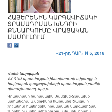
ՀԱՅԵՐԵՆԻՆ ԿԱՐԳԱՎԻՃԱԿԻ
ՏՐԱՄԱԴՐՄԱՆ ԽՆԴՐԻ
ՔՆՆԱՐԿՈՒՄԸ ՎՐԱՑԱԿԱՆ
ՄԱՄՈՒԼՈՒՄ
«21-րդ ԴԱՐ» N 5, 2018
Վահե Սարգսյան
ՀՀ ԳԱԱ պատմության ինստիտուտի սփյուռքի և
հայկական գաղթօջախների պատմության բաժնի
գիտաշխատող, պ.գ.թ.
Վրաստանի հարավային Սամցխե-Ջավախք
նահանգում և վերջինիս հարակից Ծալկայի
շրջանում հայերենին իրավական կարգավիճակ
շնորհելու անհրաժեշտության մասին, որպես