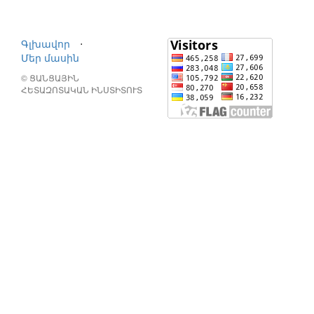
Գլխավոր
⋅
Մեր մասին
© ՑԱՆՑԱՅԻՆ
ՀԵՏԱԶՈՏԱԿԱՆ ԻՆՍՏԻՏՈՒՏ