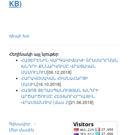
KB)
դեպի ետ
Հեղինակի այլ նյութեր
ՀԱՅԵՐԵՆԻՆ ԿԱՐԳԱՎԻՃԱԿԻ ՏՐԱՄԱԴՐՄԱՆ
ԽՆԴՐԻ ՔՆՆԱՐԿՈՒՄԸ ՎՐԱՑԱԿԱՆ
ՄԱՄՈՒԼՈՒՄ
[06.12.2018]
ՀԱՐԱՎՕՍԱԿԱՆ ՀԻՄՆԱՀԱՐՑԻ
ՄԱՍԻՆ
[16.10.2018]
ՀԱՅՈՑ ՑԵՂԱՍՊԱՆՈՒԹՅԱՆ ԽՆԴՐԻ
ԱՐԾԱՐԾՈՒՄԸ ՀԵՏԽՈՐՀՐԴԱՅԻՆ
ՎՐԱՍՏԱՆՈՒՄ (մաս 2)
[21.06.2018]
Գլխավոր
⋅
Մեր մասին