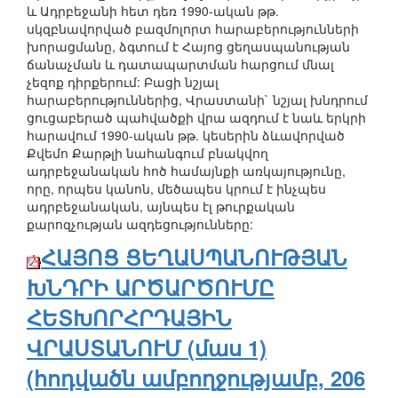
և Ադրբեջանի հետ դեռ 1990-ական թթ.
սկզբնավորված բազմոլորտ հարաբերությունների
խորացմանը, ձգտում է Հայոց ցեղասպանության
ճանաչման և դատապարտման հարցում մնալ
չեզոք դիրքերում: Բացի նշյալ
հարաբերություններից, Վրաստանի` նշյալ խնդրում
ցուցաբերած պահվածքի վրա ազդում է նաև երկրի
հարավում 1990-ական թթ. կեսերին ձևավորված
Քվեմո Քարթլի նահանգում բնակվող
ադրբեջանական հոծ համայնքի առկայությունը,
որը, որպես կանոն, մեծապես կրում է ինչպես
ադրբեջանական, այնպես էլ թուրքական
քարոզչության ազդեցությունները:
ՀԱՅՈՑ ՑԵՂԱՍՊԱՆՈՒԹՅԱՆ
ԽՆԴՐԻ ԱՐԾԱՐԾՈՒՄԸ
ՀԵՏԽՈՐՀՐԴԱՅԻՆ
ՎՐԱՍՏԱՆՈՒՄ (մաս 1)
(հոդվածն ամբողջությամբ, 206