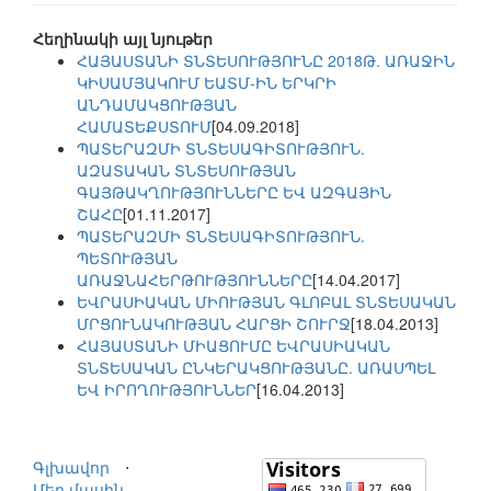
Հեղինակի այլ նյութեր
ՀԱՅԱՍՏԱՆԻ ՏՆՏԵՍՈՒԹՅՈՒՆԸ 2018Թ. ԱՌԱՋԻՆ
ԿԻՍԱՄՅԱԿՈՒՄ ԵԱՏՄ-ԻՆ ԵՐԿՐԻ
ԱՆԴԱՄԱԿՑՈՒԹՅԱՆ
ՀԱՄԱՏԵՔՍՏՈՒՄ
[04.09.2018]
ՊԱՏԵՐԱԶՄԻ ՏՆՏԵՍԱԳԻՏՈՒԹՅՈՒՆ.
ԱԶԱՏԱԿԱՆ ՏՆՏԵՍՈՒԹՅԱՆ
ԳԱՅԹԱԿՂՈՒԹՅՈՒՆՆԵՐԸ ԵՎ ԱԶԳԱՅԻՆ
ՇԱՀԸ
[01.11.2017]
ՊԱՏԵՐԱԶՄԻ ՏՆՏԵՍԱԳԻՏՈՒԹՅՈՒՆ.
ՊԵՏՈՒԹՅԱՆ
ԱՌԱՋՆԱՀԵՐԹՈՒԹՅՈՒՆՆԵՐԸ
[14.04.2017]
ԵՎՐԱՍԻԱԿԱՆ ՄԻՈՒԹՅԱՆ ԳԼՈԲԱԼ ՏՆՏԵՍԱԿԱՆ
ՄՐՑՈՒՆԱԿՈՒԹՅԱՆ ՀԱՐՑԻ ՇՈՒՐՋ
[18.04.2013]
ՀԱՅԱՍՏԱՆԻ ՄԻԱՑՈՒՄԸ ԵՎՐԱՍԻԱԿԱՆ
ՏՆՏԵՍԱԿԱՆ ԸՆԿԵՐԱԿՑՈՒԹՅԱՆԸ. ԱՌԱՍՊԵԼ
ԵՎ ԻՐՈՂՈՒԹՅՈՒՆՆԵՐ
[16.04.2013]
Գլխավոր
⋅
Մեր մասին