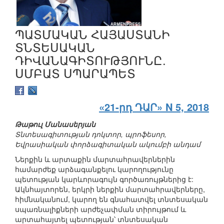
ՊԱՏՄԱԿԱՆ ՀԱՅԱՍՏԱՆԻ
ՏՆՏԵՍԱԿԱՆ
ԴԻՎԱՆԱԳԻՏՈՒԹՅՈՒՆԸ.
ՍՄԲԱՏ ՍՊԱՐԱՊԵՏ
«21-րդ ԴԱՐ» N 5, 2018
Թաթուլ Մանասերյան
Տնտեսագիտության դոկտոր, պրոֆեսոր,
Եվրասիական փորձագիտական ակումբի անդամ
Ներքին և արտաքին մարտահրավերներին
համարժեք արձագանքելու կարողությունը
պետության կարևորագույն գործառույթներից է:
Ակնհայտորեն, երկրի ներքին մարտահրավերները,
հիմնականում, կարող են գնահատվել տնտեսական
սպառնալիքների արժեչափման տիրույթում և
արտահայտել պետության՝ տնտեսական