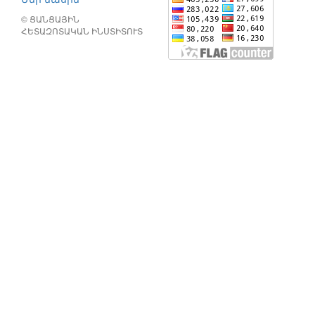
© ՑԱՆՑԱՅԻՆ
ՀԵՏԱԶՈՏԱԿԱՆ ԻՆՍՏԻՏՈՒՏ