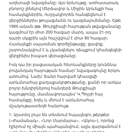
աղետալի նվազմանը։ Այս երևույթը, առհասարակ
բնորոշ լինելով Մերձավոր և Միջին Արևելքի հայ
համայնքներին, ուղղակիորեն հանգեցնում է
վերջիններիս թուլացմանն ու կազմալուծմանը։ Եթե
1960-ական թթ. Թուրքիայի հայության թվաքանակը
կազմում էր մոտ 200 հազար մարդ, ապա 21-րդ
դարի սկզբին այն հաշվվում է մոտ 80 հազար։
Համայնքի սպառման գործընթացը, ցավոք,
շարունակվում է և չկանգնելու դեպքում կհանգեցնի
վերջինիս իսպառ վերացմանը։
Իսկ դա իր բացասական հետևանքները կունենա
բովանդակ հայության համար՝ նվազագույնը երկու
առումով։ Նախ՝ ծանր հարված կհասցվի
արևմտահայ քաղաքակրթությանը, քանի որ առկա
բոլոր խնդիրներով հանդերձ Թուրքիայի
հայությունը, մասնավորապես՝ Կ.Պոլսի հայ
համայնքը, եղել և մնում է արևմտահայ
մշակութաստեղծ հանրույթ.
1. Այստեղ լույս են տեսնում հայալեզու թերթեր
(«Ժամանակ», «Նոր Մարմարա», «Ակոս»), որոնց
էջերում ոչ միայն պահպանվում, այլև զարգանում է