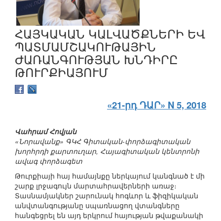
ՀԱՅԿԱԿԱՆ ԿԱԼՎԱԾՔՆԵՐԻ ԵՎ
ՊԱՏՄԱՄՇԱԿՈՒԹԱՅԻՆ
ԺԱՌԱՆԳՈՒԹՅԱՆ ԽՆԴԻՐԸ
ԹՈՒՐՔԻԱՅՈՒՄ
«21-րդ ԴԱՐ» N 5, 2018
Վահրամ Հովյան
«Նորավանք» ԳԿՀ Գիտական-փորձագիտական
խորհրդի քարտուղար, Հայագիտական կենտրոնի
ավագ փորձագետ
Թուրքիայի հայ համայնքը ներկայում կանգնած է մի
շարք լրջագույն մարտահրավերների առաջ։
Տասնամյակներ շարունակ հոգևոր և ֆիզիկական
անվտանգությանը սպառնացող վտանգները
հանգեցրել են այդ երկրում հայության թվաքանակի