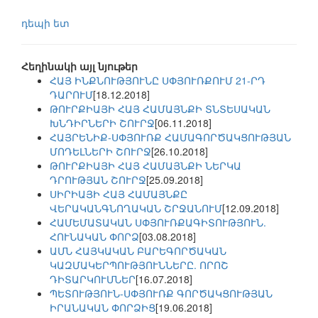
դեպի ետ
Հեղինակի այլ նյութեր
ՀԱՅ ԻՆՔՆՈՒԹՅՈՒՆԸ ՍՓՅՈՒՌՔՈՒՄ 21-ՐԴ
ԴԱՐՈՒՄ
[18.12.2018]
ԹՈՒՐՔԻԱՅԻ ՀԱՅ ՀԱՄԱՅՆՔԻ ՏՆՏԵՍԱԿԱՆ
ԽՆԴԻՐՆԵՐԻ ՇՈՒՐՋ
[06.11.2018]
ՀԱՅՐԵՆԻՔ-ՍՓՅՈՒՌՔ ՀԱՄԱԳՈՐԾԱԿՑՈՒԹՅԱՆ
ՄՈԴԵԼՆԵՐԻ ՇՈՒՐՋ
[26.10.2018]
ԹՈՒՐՔԻԱՅԻ ՀԱՅ ՀԱՄԱՅՆՔԻ ՆԵՐԿԱ
ԴՐՈՒԹՅԱՆ ՇՈՒՐՋ
[25.09.2018]
ՍԻՐԻԱՅԻ ՀԱՅ ՀԱՄԱՅՆՔԸ
ՎԵՐԱԿԱՆԳՆՈՂԱԿԱՆ ՇՐՋԱՆՈՒՄ
[12.09.2018]
ՀԱՄԵՄԱՏԱԿԱՆ ՍՓՅՈՒՌՔԱԳԻՏՈՒԹՅՈՒՆ.
ՀՈՒՆԱԿԱՆ ՓՈՐՁ
[03.08.2018]
ԱՄՆ ՀԱՅԿԱԿԱՆ ԲԱՐԵԳՈՐԾԱԿԱՆ
ԿԱԶՄԱԿԵՐՊՈՒԹՅՈՒՆՆԵՐԸ. ՈՐՈՇ
ԴԻՏԱՐԿՈՒՄՆԵՐ
[16.07.2018]
ՊԵՏՈՒԹՅՈՒՆ-ՍՓՅՈՒՌՔ ԳՈՐԾԱԿՑՈՒԹՅԱՆ
ԻՐԱՆԱԿԱՆ ՓՈՐՁԻՑ
[19.06.2018]