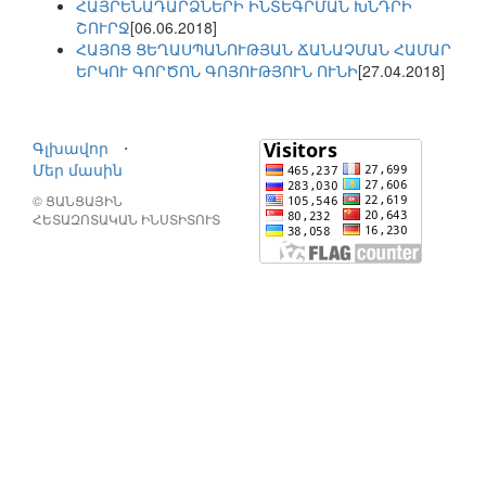
ՀԱՅՐԵՆԱԴԱՐՁՆԵՐԻ ԻՆՏԵԳՐՄԱՆ ԽՆԴՐԻ
ՇՈՒՐՋ
[06.06.2018]
ՀԱՅՈՑ ՑԵՂԱՍՊԱՆՈՒԹՅԱՆ ՃԱՆԱՉՄԱՆ ՀԱՄԱՐ
ԵՐԿՈՒ ԳՈՐԾՈՆ ԳՈՅՈՒԹՅՈՒՆ ՈՒՆԻ
[27.04.2018]
Գլխավոր
⋅
Մեր մասին
© ՑԱՆՑԱՅԻՆ
ՀԵՏԱԶՈՏԱԿԱՆ ԻՆՍՏԻՏՈՒՏ