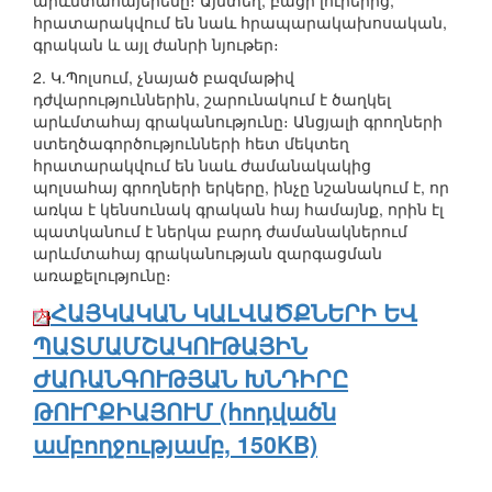
արևմտահայերենը։ Այնտեղ, բացի լուրերից,
հրատարակվում են նաև հրապարակախոսական,
գրական և այլ ժանրի նյութեր։
2. Կ.Պոլսում, չնայած բազմաթիվ
դժվարություններին, շարունակում է ծաղկել
արևմտահայ գրականությունը։ Անցյալի գրողների
ստեղծագործությունների հետ մեկտեղ
հրատարակվում են նաև ժամանակակից
պոլսահայ գրողների երկերը, ինչը նշանակում է, որ
առկա է կենսունակ գրական հայ համայնք, որին էլ
պատկանում է ներկա բարդ ժամանակներում
արևմտահայ գրականության զարգացման
առաքելությունը։
ՀԱՅԿԱԿԱՆ ԿԱԼՎԱԾՔՆԵՐԻ ԵՎ
ՊԱՏՄԱՄՇԱԿՈՒԹԱՅԻՆ
ԺԱՌԱՆԳՈՒԹՅԱՆ ԽՆԴԻՐԸ
ԹՈՒՐՔԻԱՅՈՒՄ (հոդվածն
ամբողջությամբ, 150KB)