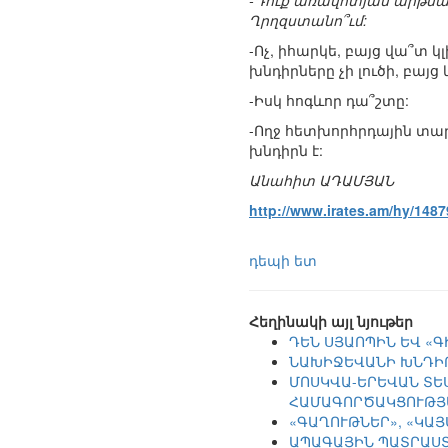
-Դուք առավոտյան արթնան
Ղրղզստանո՞ւմ:
-Ոչ, իհարկե, բայց վա՞տ 
խնդիրները չի լուծի, բայ
-Իսկ հոգևոր դա՞շտը:
-Ողջ հետխորհրդային տար
խնդիրն է:
Անահիտ ԱԴԱՄՅԱՆ
http://www.irates.am/hy/148
դեպի ետ
Հեղինակի այլ նյութեր
ԴԵՆ ՍՅԱՈՊԻՆ ԵՎ «
ՆԱԽԻՋԵՎԱՆԻ ԽՆԴԻ
ՄՈՍԿՎԱ-ԵՐԵՎԱՆ ՏԵ
ՀԱՄԱԳՈՐԾԱԿՑՈՒԹՅ
«ԳԱՂՈՒԹՆԵՐ», «ԿԱ
ԱՊԱԳԱՅԻՆ ՊԱՏՐԱՍՏ