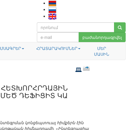
բաժանորդագրվել
ՄՍԱԳՐԵՐ
ՀՐԱՏԱՐԱԿՈՒՄՆԵՐ
ՄԵՐ
ՄԱՍԻՆ
Ջ ՀԵՏԽՈՐՀՐԴԱՅԻՆ
 ՄԵԾ ԴԵՖԻՑԻՏ ԿԱ
նտեգրման կոնցեպտուալ հիմքերն էին
տակրթական հիմնադրամի, «Ինտեգրացիա