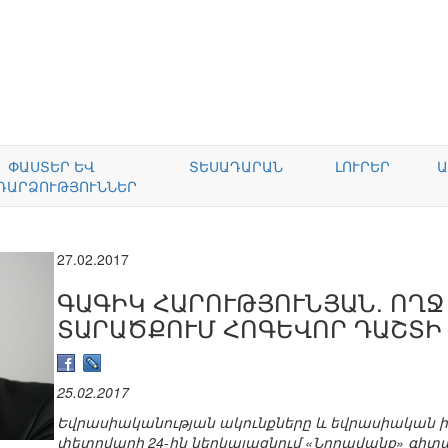
ՓԱՍՏԵՐ ԵՎ
ՏԵՍԱԴԱՐԱՆ
ԼՈՒՐԵՐ
Ա
ԴԱՐՁՈՒԹՅՈՒՆՆԵՐ
27.02.2017
ԳԱԳԻԿ ՀԱՐՈՒԹՅՈՒՆՅԱՆ. ՈՂ
ՏԱՐԱԾՔՈՒՄ ՀՈԳԵՎՈՐ ԴԱՇՏԻ
25.02.2017
Եվրասիականության ակունքները և եվրասիական ի
փետրվարի 24-ին ներկայացնում «Նորավանք» գի