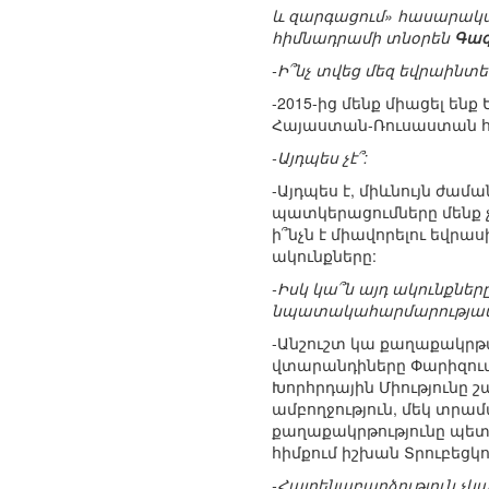
և զարգացում» հասարակ
հիմնադրամի տնօրեն
Գագ
-Ի՞նչ տվեց մեզ եվրաինտե
-2015-ից մենք միացել ենք
Հայաստան-Ռուսաստան հ
-Այդպես չէ՞:
-Այդպես է, միևնույն ժամ
պատկերացումները մենք չ
ի՞նչն է միավորելու եվր
ակունքները:
-Իսկ կա՞ն այդ ակունքն
նպատակահարմարությամ
-Անշուշտ կա քաղաքակրթակ
վտարանդիները Փարիզում 
Խորհրդային Միությունը 
ամբողջություն, մեկ տրամ
քաղաքակրթությունը պե
հիմքում իշխան Տրուբեցկ
-Հայրենաբաղձություն չկա