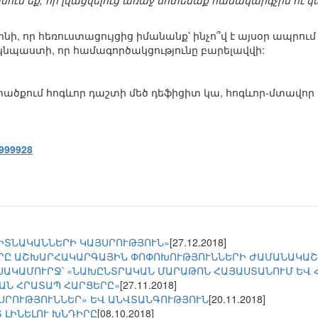
ում եք, որ լվացվելուց առաջ մոտենաք համակարգչին ու 
կլինի, որ հեռուստացույցից իմանանք՝ ինչո՞վ է այսօր ապրո
ց կնպաստի, որ համագործակցությունը բարելավվի:
ածքում հոգևոր դաշտի մեծ դեֆիցիտ կա, հոգևոր-մտավոր
7999928
ԳԻՏՆԱԿԱՆՆԵՐԻ ԿԱՅՍՐՈՒԹՅՈՒՆ»
[27.12.2018]
ՐԸ ԱՇԽԱՐՀԱԿԱՐԳԱՅԻՆ ՓՈՓՈԽՈՒԹՅՈՒՆՆԵՐԻ ԺԱՄԱՆԱԿԱ
ՍԱԿԱՄՈՒՐՋ՝ «ՆԱԽԸՆՏՐԱԿԱՆ ՄԱՐԱԹՈՆ ՀԱՅԱՍՏԱՆՈՒՄ ԵՎ
ԱՆ ՀՐԱՏԱՊ ՀԱՐՑԵՐԸ»
[27.11.2018]
ՅՍՐՈՒԹՅՈՒՆՆԵՐ» ԵՎ ԱՆՎՏԱՆԳՈՒԹՅՈՒՆ
[20.11.2018]
 ԼԻՆԵԼՈՒ ԽՆԴԻՐԸ
[08.10.2018]