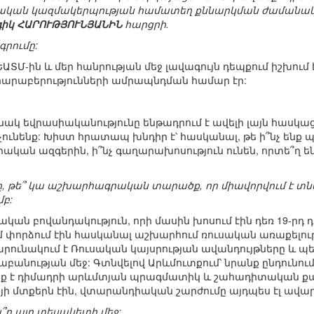
ական կազմակերպության համատեղ քննարկման ժամանակ
իկ ՀԱՐՈՒԹՅՈՒՆՅԱՆԻՆ
հարցրի.
գրումը:
 ԵԱՏՄ-ին և մեր հանրության մեջ լավագույն դեպքում իշխում է
արաբերությունների ամրապնդման համար էր:
անակ եվրասիականությունը ենթադրում է ավելի լայն հասկաց
ունենք: Խիստ հրատապ խնդիր է՝ հասկանալ, թե ի՞նչ ենք
ասիական ազգերին, ի՞նչ գաղարախոսություն ունեն, որտե
երը, թե՞ կա աշխարհագրական տարածք, որ միավորվում է 
բ:
ան բովանդակություն, որի մասին խոսում էին դեռ 19-րդ դա
փորձում էին հասկանալ աշխարհում ռուսական առաքելությ
շարունակում է Ռուսական կայսրության ավանդույթները և 
աբանության մեջ: Գտնվելով Արևմուտքում՝ նրանք ընդունու
տք է դիմադրի արևմտյան պրագմատիկ և շահադիտական քա
ոյի մտքերն էին, վտարանդիական շարժումը այդպես էլ ավար
՞ր այդ տեսակետի մեջ: