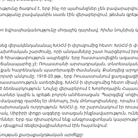
ւթյունը ծագում է, երբ ինչ-որ պահանջներ չեն բավարարվո
ությանը բավականին սառն էին վերաբերվում, թեման գրեթե 
ո եվրասիականությունը մոդայիկ դարձավ, հիմա նույնիսկ ԱՊ
սեց վերակենդանանալ ԽՍՀՄ-ի փլուզումից հետո: ԽՍՀՄ-ի փ
ախոհական շարժումը, որի անդամները շատ հարցերում իրոք
եծ հիասթափություն ապրեցին: Երբ հաստատվեցին ազատա
ի ճանապարհը չէ: Ռուաստանի արտադրական, տնտեսական
ին, քան հայրենական պատերազմի ժամանակ: Քանդվեց արդյու
ոլորտի անկումը: 1918-23 թթ., երբ Ռուսաստանում քաղաք
ստատություն ստեղծվեց, ԽՍՀՄ-ի փլուզումից հետո միայ
եռնարկություն: Նույնը վերաբերում է Խորհրդային Հայաս
ներ կային և գրեթե բոլորն անհետացան: Պարզվեց՝ սոցի
ամակարգը դարձել էր մոնոպոլ, իսկ մոնոպոլիաները, որպես 
ոսական ուղղություն: ԽՍՀՄ-ը, որ շարունակում էր ռուսա
նակ, Սիբիրի փոքր ազգերը ստացան ինքնավարություն, ուն
ներ: Երբ դա դիտարկում ենք անգլոսաքսոնյան կայսրությու
 դեպքում ռեզերվացիաներում էին հայտնվում:
անության քաղաքակրթական արժեքը: