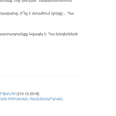
կարդաք՝ ինչ կա-չկա Ղազախստանում,
ւմ ղազախը, ի՞նչ է մտածում ղրղզը… Դա
 արտադրանքը նվազել է: Դա խնդիրների
ՇՐՋԱՆՈՒՄ
[10.12.2018]
 ՀԱՅ-ՌՈՒՍԱԿԱՆ ՌԱԶՄԱՎԱՐԱԿԱՆ