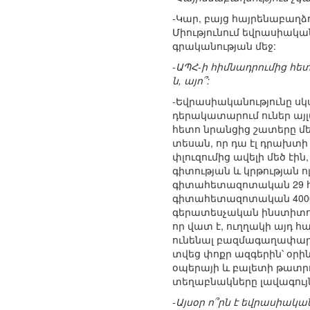
-Կար, բայց հայրենաբաղձո
Միությունում եվրասիական
գրականության մեջ:
-ԱՊՀ-ի հիմնադրումից հետ
ն, այո՞:
-Եվրասիականությունը սկ
դերակատարում ուներ այլ
հետո նրանցից շատերը մ
տեսան, որ դա էլ դրախտ
փլուզումից ավելի մեծ է
գիտության և կրթության 
գիտահետազոտական 29 հա
գիտահետազոտական 4000 ձ
գերատեսչական ինստիտուտ
որ վատ է, ուղղակի այդ հ
ունենալ բազմագաղափարախ
տվեց փոքր ազգերին՝ օրի
օպերայի և բալետի թատրոն
տեղաբնակները լավագույն
-Այսօր ո՞րն է եվրասիակ