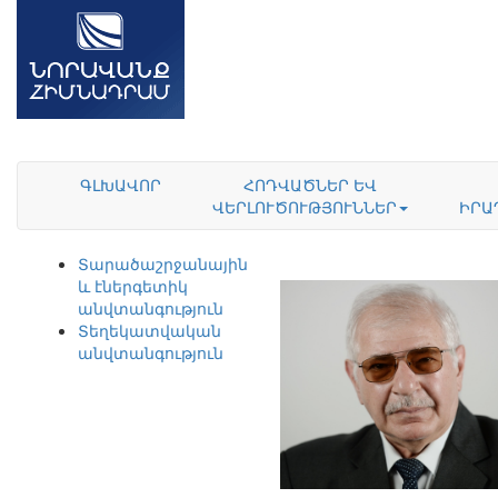
ԳԼԽԱՎՈՐ
ՀՈԴՎԱԾՆԵՐ ԵՎ
ՎԵՐԼՈՒԾՈՒԹՅՈՒՆՆԵՐ
ԻՐԱ
Տարածաշրջանային
և էներգետիկ
անվտանգություն
Տեղեկատվական
անվտանգություն